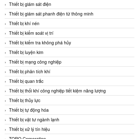
Chromalox
Thiết bị giám sát điện
ChuanYi
Thiết bị giám sát phanh điện từ thông minh
CIC
Thiết bị khí nén
Clage
Thiết bị kiểm soát vị trí
Clake Fololo
Thiết bị kiểm tra không phá hủy
Clark Cooper
Thiết bị luyện kim
CMC Ventilazione
Thiết bị mạng công nghiệp
Coax Valves Inc
Thiết bị phân tích khí
Codel
Thiết bị quan trắc
Cofimco
Thiết bị thổi khí công nghiệp tiết kiệm năng lượng
Coltraco
Thiết bị thủy lực
Comat Releco
Thiết bị tự động hóa
Comax
Thiết bị vật tư ngành lạnh
COMETECH VietNam
Thiết bị xử lý tín hiệu
COMFILE Technology
TORQ Corporation