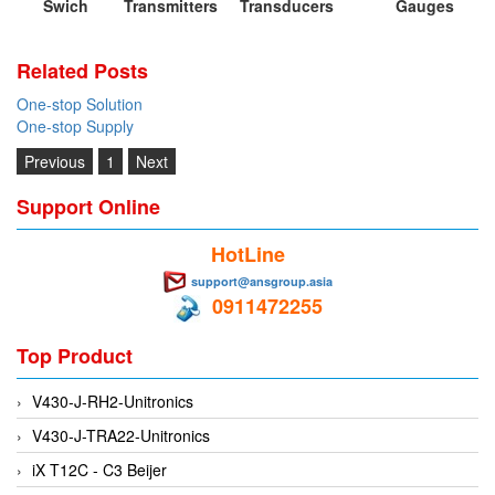
Swich Transmitters Transducers Gauges
Electro-Sensors Vietnam
Elektrogas Vietnam
Related Posts
Elektrophysik Vietnam
One-stop Solution
elesa-ganter
One-stop Supply
ELETTA
Previous
1
Next
Elettrotek Kabel
Support Online
ELGO Electronic
ELIS PLZEŇ
HotLine
ELMEKO
support@ansgroup.asia
0911472255
ELMESS-Thermosystemtechnik
Eltex-Elektrostatik
Top Product
Eltherm
V430-J-RH2-Unitronics
ELTRA Encoder
V430-J-TRA22-Unitronics
ELVEM Vietnam
iX T12C - C3 Beijer
Emaco