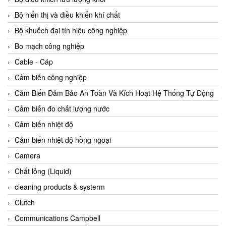
Agate Vietnam
Bộ hiển thị và điều khiển khí chất
AGR International Vietnam
Bộ khuếch đại tín hiệu công nghiệp
Aichi Tokei Denki Vietnam
Bo mạch công nghiệp
Aii Vietnam
Cable - Cáp
AIKOH
Cảm biến công nghiệp
AINUO Vietnam
Cảm Biến Đảm Bảo An Toàn Và Kích Hoạt Hệ Thống Tự Động
AIR MAJOR
Cảm biến đo chất lượng nước
Aira Euro Automation
Cảm biến nhiệt độ
Airtac Vietnam
Cảm biến nhiệt độ hồng ngoại
Airtec Vietnam
Camera
AI-Tek Vietnam
Chất lỏng (Liquid)
Akerstroms Viet Nam
cleaning products & systerm
AKO Armaturen & Separationstechnik
Clutch
AKO Armaturen & Separationstechnik Vietnam
Communications Campbell