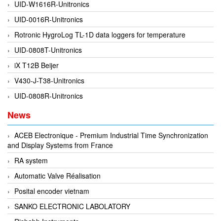
UID-W1616R-Unitronics
EMC PARTNER
UID-0016R-Unitronics
EMCSOSIN
Rotronic HygroLog TL-1D data loggers for temperature
Emerson/Vertiv
UID-0808T-Unitronics
EMG
iX T12B Beijer
Emotron
V430-J-T38-Unitronics
ENCEL Vietnam
UID-0808R-Unitronics
Endress+Hauser
News
Enensys Vietnam
Enerdoor
ACEB Electronique - Premium Industrial Time Synchronization
and Display Systems from France
Enerpac
RA system
ENERSYS
Automatic Valve Réalisation
Enolgas
Posital encoder vietnam
Envada
SANKO ELECTRONIC LABOLATORY
Environmental Compliance Products