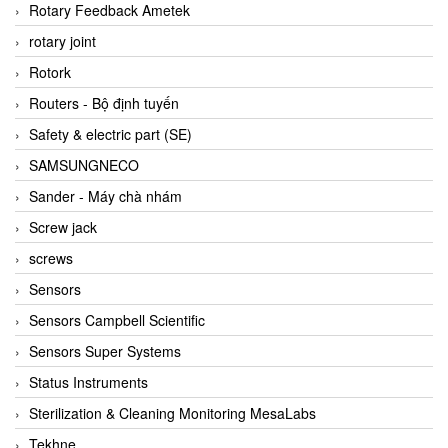
BRAUN Vietnam
Rotary Feedback Ametek
Brinkmann Pumpen
rotary joint
BRONKHORST
Rotork
Brook Instrument
Routers - Bộ định tuyến
Brooks Instrument Vietnam
Safety & electric part (SE)
Buhler
SAMSUNGNECO
BURLING INSTRUMENTS
Sander - Máy chà nhám
Burster
Screw jack
BUSCHJOST
screws
Calectro
Sensors
Campbell Scientific
Sensors Campbell Scientific
Canneed Vietnam
Sensors Super Systems
Cantoni
Status Instruments
CAPS
Sterilization & Cleaning Monitoring MesaLabs
CAREL Parts
Tekhne