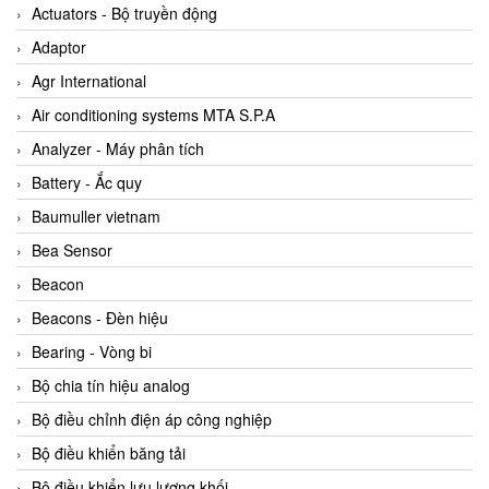
ABB Vietnam
Actuators - Bộ truyền động
AC Infinity Vietnam
Adaptor
AC&E Telecommunications
Agr International
AC&T Vietnam
Air conditioning systems MTA S.P.A
Accepta Vietnam
Analyzer - Máy phân tích
ACCUMAC Vietnam
Battery - Ắc quy
AccuWeb Vietnam
Baumuller vietnam
Acey
Bea Sensor
ACOEM Vietnam
Beacon
ADCA Vietnam
Beacons - Đèn hiệu
ADFweb Vietnam
Bearing - Vòng bi
Adler Vietnam
Bộ chia tín hiệu analog
Ados Vietnam
Bộ điều chỉnh điện áp công nghiệp
Advanced Energy Vietnam
Bộ điều khiển băng tải
Advantech Vietnam
Bộ điều khiển lưu lượng khối