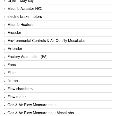
Dryer - Máy sấy
Anritsu
Electric Actuator HKC
ANTEC S.A
electric brake motors
Antico pumps
Electric Heaters
Anybus/ HMS
Encoder
AOBEN
Environmental Controls & Air Quality MesaLabs
Apex Dynamics Vietnam
Extender
Apex Dynamics Vietnam
Factory Automation (FA)
Apiste
Fans
APLISENS VietNam
Filter
Apollo Fire
flotron
Appleton
Flow chambers
AQ Matic
Flow meter
Aqualabo Vietnam
Gas & Air Flow Measurement
Aquametro
Gas & Air Flow Measurement MesaLabs