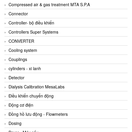
AKUSENSE
Compressed air & gas treatment MTA S.P.A
ALA OFFICINE SPA
Connector
Albrecht-Automatik Viet Nam
Controller- bộ điều khiển
Allen Bradley Vietnam
Controllers Super Systems
Alpha Moisture Vietnam
CONVERTER
Alpha-Achem Vietnam
Cooling system
Alphino
Couplings
ALRE-IT Vietnam
cylinders - xi lanh
Altech
Detector
Amarillo Gear
Dialysis Calibration MesaLabs
Ametek
Điều khiển chuyển động
AMPTRON Vietnam
Động cơ điện
AND Vietnam
Đồng hồ lưu động - Flowmeters
ANDERSON-NEGELE
Dosing
ANDILOG Technologies Vietnam