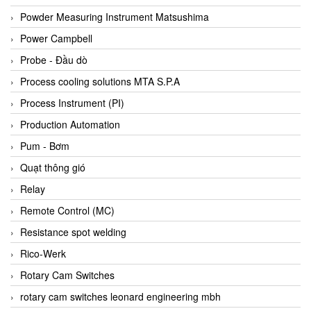
Bihl+wiedemann
Powder Measuring Instrument Matsushima
Bilz
Power Campbell
Binder Connector
Probe - Đầu dò
Biotech
Process cooling solutions MTA S.P.A
BirdX Vietnam
Process Instrument (PI)
BK Vibro
Production Automation
Black Box
Pum - Bơm
BlackBox Vietnam
Quạt thông gió
BLAGDON PUMP
Relay
Bloom Engineering
Remote Control (MC)
Boneng
Resistance spot welding
Bopp & Reuther Messtechnik
Rico-Werk
Bosch
Rotary Cam Switches
Boydcorp
rotary cam switches leonard engineering mbh