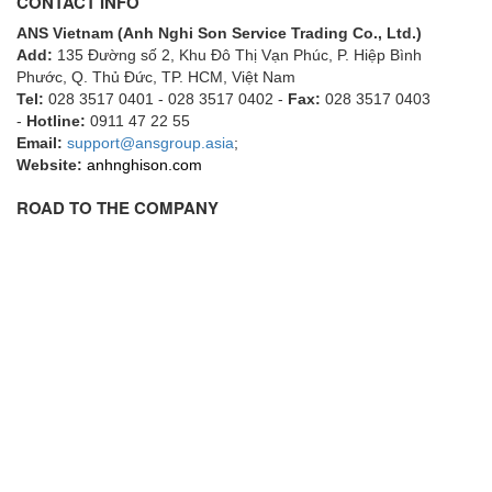
CONTACT INFO
Fine Suntronix
ANS Vietnam (Anh Nghi Son Service Trading Co., Ltd.)
FineTek
Add:
135 Đường số 2, Khu Đô Thị Vạn Phúc, P. Hiệp Bình
Phước, Q. Thủ Đức, TP. HCM
, Việt Nam
Finna Sensors Vietnam
Tel:
028 3517 0401 - 028 3517 0402 -
Fax:
028 3517 0403
Fireye
-
Hotline:
0911 47 22 55
Email:
support@ansgroup.asia
;
Fischer
Website:
anhnghison.com
Fisher
ROAD TO THE COMPANY
FISO Vietnam
FLENDER
Flexaust
Flexim
FLIR
FLOMAG
flotron
Flow Force/ Super Green Power-Tech
Floweserve/PMV