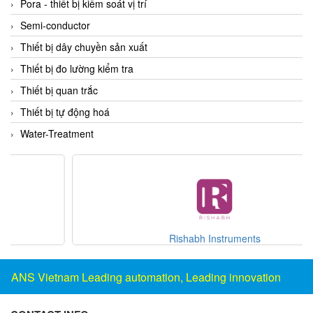
Pora - thiết bị kiểm soát vị trí
Evoqua
Semi-conductor
EXAIR
Thiết bị dây chuyền sản xuất
Exergen
Thiết bị đo lường kiểm tra
Exide Technologies Vietnam
Thiết bị quan trắc
EXOR
Thiết bị tự động hoá
FAIRCHILD
Water-Treatment
FANUC
FDM/ F.lli Della Marca Srl
FEIN
Felm
FESTO
Rishabh Instruments
FHF (EATON Crouse-Hinds)
ANS Vietnam Leading automation, Leading innovation
Fife/ Maxcess
Fimet