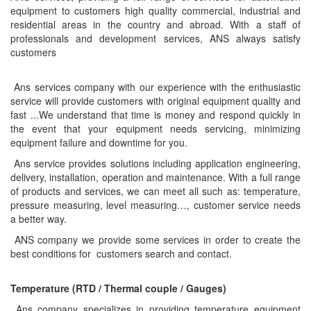
CRYSOUND
equipment to customers high quality commercial, industrial and
residential areas in the country and abroad. With a staff of
CS&P Technologies
professionals and development services, ANS always satisfy
customers
CSC
CS-Instrument
Ans services company with our experience with the enthusiastic
cs-instruments
service will provide customers with original equipment quality and
fast ...We understand that time is money and respond quickly in
CTC
the event that your equipment needs servicing, minimizing
Cygnus
equipment failure and downtime for you.
Cypet Vietnam
Ans service provides solutions including application engineering,
delivery, installation, operation and maintenance. With a full range
Daehan Sensor
of products and services, we can meet all such as: temperature,
Daito Kogyo
pressure measuring, level measuring…, customer service needs
a better way.
Dandong Huayu
ANS company we provide some services in order to create the
Danfoss
best conditions for customers search and contact.
Datalogic Vietnam
Temp
erature (RTD / Thermal couple / Gauges)
Datexel
Ans company specializes in providing temperature equipment
Debron VietNam