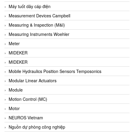
Barel Vietnam
Máy tuốt dây cáp điện
Barksdale
Measurement Devices Campbell
Bartec
Measuring & Inspection (M&I)
Basco
Measuring Instruments Woehler
Baumer
Meter
Baumuller Vietnam
MIDEKER
Baykee
MIDEKER
BBC Bircher Smart Access
Mobile Hydraulics Position Sensors Temposonics
BCS ITALY
Modular Linear Actuators
BEA SENSORS
Module
Beacon Extender
Motion Control (MC)
Beckhoff
Motor
Bedook
NEUROS Vietnam
Bei Sensor
Nguồn dự phòng công nghiệp