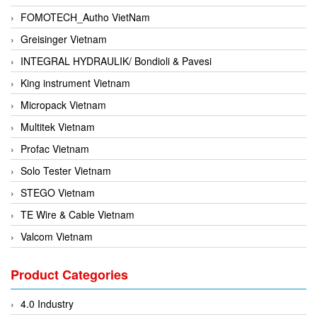
FOMOTECH_Autho VietNam
Greisinger Vietnam
INTEGRAL HYDRAULIK/ Bondioli & Pavesi
King instrument Vietnam
Micropack Vietnam
Multitek Vietnam
Profac Vietnam
Solo Tester Vietnam
STEGO Vietnam
TE Wire & Cable Vietnam
Valcom Vietnam
Woodward Vietnam
Product Categories
3CTEST Vietnam
4B VietNam Vietnam
4.0 Industry