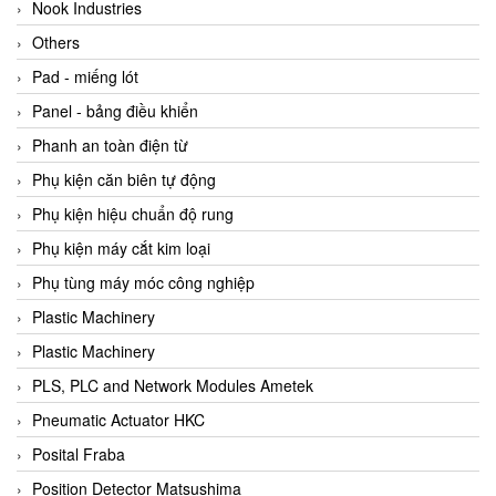
Beijer
Nook Industries
Beinlich-pumps
Others
Beka
Pad - miếng lót
BEKO
Panel - bảng điều khiển
Belimo
Phanh an toàn điện từ
Benetech Vietnam
Phụ kiện căn biên tự động
Bently Nevada
Phụ kiện hiệu chuẩn độ rung
Bentone Vietnam
Phụ kiện máy cắt kim loại
Bernstein Vietnam
Phụ tùng máy móc công nghiệp
Berthold
Plastic Machinery
Bestech
Plastic Machinery
Bestech
PLS, PLC and Network Modules Ametek
BETA
Pneumatic Actuator HKC
Bifold
Posital Fraba
Bihl+wiedemann
Position Detector Matsushima