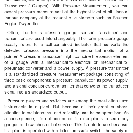
Di-Soric
Transducer / Gauges). With Pressure Measurement, you can
expect pressure measurement at the highest level of all kinds of
Di-Soric
famous company at the request of customers such as Baumer,
Engler, Dwyer, Itec…
Dixon Valve
Often, the terms pressure gauge, sensor, transducer, and
Doctor Led Vietnam
transmitter are used interchangeably. The term pressure gauge
DOLD - Autho ANS
usually refers to a self-contained indicator that converts the
detected process pressure into the mechanical motion of a
Dold Vietnam
pointer. A pressure transducer might combine the sensor element
Dongdo Tech
of a gauge with a mechanical-to-electrical or mechanical-to-
pneumatic converter and a power supply. A pressure transmitter
Donghwa Valve
is a standardized pressure measurement package consisting of
Dongkun
three basic components: a pressure transducer, its power supply,
and a signal conditioner/retransmitter that converts the transducer
Dosing Pump
signal into a standardized output.
DR. NEUMANN Peltier-Technik
P
ressure gauges and switches are among the most often used
Driesen Kern
instruments in a plant. But because of their great numbers,
attention to maintenance--and reliability--can be compromised. As
Dropsa Vietnam
a consequence, it is not uncommon in older plants to see many
gauges and switches out of service. This is unfortunate because,
Druck
if a plant is operated with a failed pressure switch, the safety of