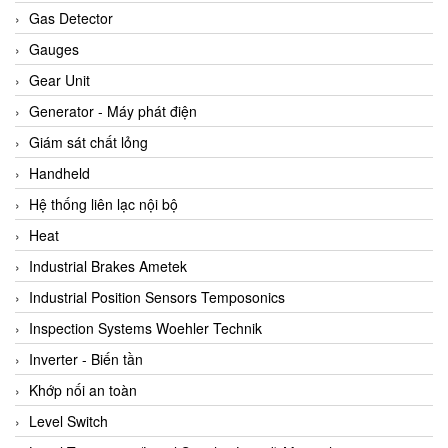
ARCA Regler
Gas Detector
Arcos Hydraulik
Gauges
Ardetem-Sfere-Vietnam
Gear Unit
Argal
Generator - Máy phát điện
AS ENERGI
Giám sát chất lỏng
ASCO CO2
Handheld
Asker
Hệ thống liên lạc nội bộ
AT2E
Heat
ATC Pneumatic
Industrial Brakes Ametek
ATEX System
Industrial Position Sensors Temposonics
ATI - IA
Inspection Systems Woehler Technik
ATI (Analytical Technology Inc)
Inverter - Biến tần
Atos
Khớp nối an toàn
Atrax
Level Switch