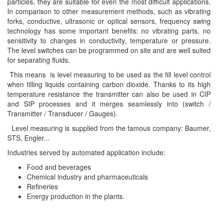
particles, they are suitable for even the most difficult applications.
ECKERLE
In comparison to other measurement methods, such as vibrating
forks, conductive, ultrasonic or optical sensors, frequency swing
Ecom-EX
technology has some important benefits: no vibrating parts, no
ECONEX
sensitivity to changes in conductivity, temperature or pressure.
The level switches can be programmed on site and are well suited
Edward
for separating fluids.
EES
This means is level measuring to be used as the fill level control
when filling liquids containing carbon dioxide. Thanks to its high
EGE Elektronik
temperature resistance the transmitter can also be used in CIP
Eilersen Vietnam
and SIP processes and it merges seamlessly into (switch /
Transmitter / Transducer / Gauges).
Ekstrom-Carlson
Level measuring is supplied from the famous company: Baumer,
Elands Cable Vietnam
STS, Engler...
Elap Vietnam
Industries served by automated application include:
Electro Adda
Food and beverages
Electro Industries
Chemical industry and pharmaceuticals
Refineries
Electronic Design System S.R.L Vietnam
Energy production in the plants.
Electronics Inc. Viet Nam