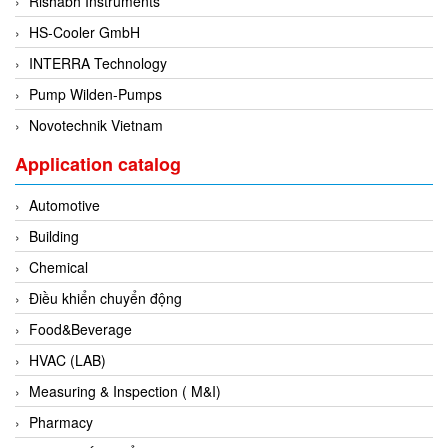
Rishabh Instruments
EPC
HS-Cooler GmbH
EPE Process Filters & Accumulators
INTERRA Technology
Epro/Emerson
Pump Wilden-Pumps
ERE WIRELESS
Novotechnik Vietnam
Erhardt-Leimer
Application catalog
Erhardt-Leimer
Erhardt-leimer
Automotive
ERICHSEN
Building
Erinda/Delta
Chemical
ESA Automation Vietnam
Điều khiển chuyển động
Esa Pyronics
Food&Beverage
Euchner
HVAC (LAB)
EUCHNER GmbH + Co. KG VietNam
Measuring & Inspection ( M&I)
Eurotherm Vietnam
Pharmacy
Eurovent