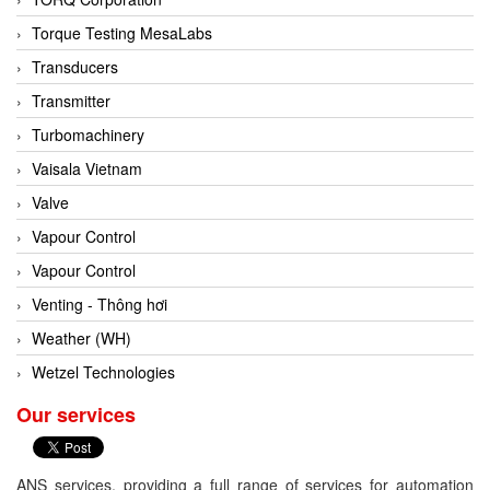
Conch
Torque Testing MesaLabs
Conductix/ WAMPFLER
Transducers
Contrec
Transmitter
Contrinex
Turbomachinery
Control Solution Minesota
Vaisala Vietnam
Copeland
Valve
Cortem
Vapour Control
Cosa Xentaur
Vapour Control
Cosil
Venting - Thông hơi
Coulton
Weather (WH)
Crouzet
Wetzel Technologies
Crowcon
Our services
Crutec Dust Zero Vietnam
Crydom
ANS services, providing a full range of services for automation