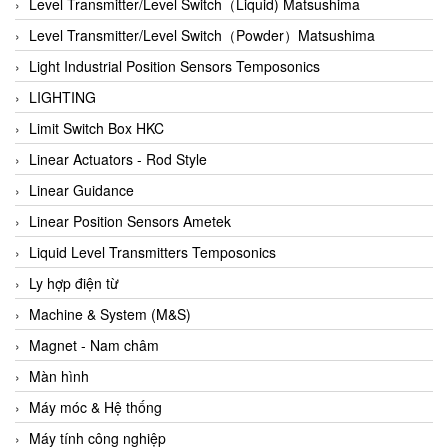
Auma
Level Transmitter/Level Switch（Liquid) Matsushima
Autec
Level Transmitter/Level Switch（Powder）Matsushima
Auto Flow
Light Industrial Position Sensors Temposonics
Automatic valve
LIGHTING
Aventics
Limit Switch Box HKC
Avproglobal
Linear Actuators - Rod Style
Axiomtek
Linear Guidance
AZBIL
Linear Position Sensors Ametek
B&C Electronics
Liquid Level Transmitters Temposonics
B&R
Ly hợp điện từ
Babcok wilcox
Machine & System (M&S)
Baelz Automatic Vietnam
Magnet - Nam châm
Bahr Modultechnik Vietnam
Màn hình
Balluff
Máy móc & Hệ thống
BamBo Vietnam
Máy tính công nghiệp