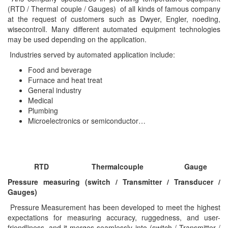
(RTD / Thermal couple / Gauges) of all kinds of famous company
DEIF
at the request of customers such as Dwyer, Engler, noeding,
wisecontroll. Many different automated equipment technologies
Delmhorst VietNam
may be used depending on the application.
DELTA
Industries served by automated application include:
Delta Ohm
Food and beverage
Delta sensor
Furnace and heat treat
General industry
Delta-mobrey
Medical
DEMA Engineering/ Foam- IT
Plumbing
Microelectronics or semiconductor…
DESAX
DET-TRONICS
Deublin
RTD
Thermalcouple Gauge
Diakont
Pressure
measuring (switch / Transmitter / Transducer /
Dias Infrared
Gauges)
DINA Elektronik
Pressure Measurement has been developed to meet the highest
expectations for measuring accuracy, ruggedness, and user-
Dinel
friendliness, and it merges seamlessly into (switch / Transmitter /