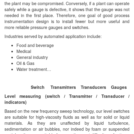
DSTI
the plant may be compromised. Conversely, if a plant can operate
safely while a gauge is defective, it shows that the gauge was not
DUCATI
needed in the first place. Therefore, one goal of good process
Duclean
instrumentation design is to install fewer but more useful and
more reliable pressure gauges and switches.
Dukin Besko
Industries served by automated application include:
Dunkermotoren
Food and beverage
Durag
Medical
Dwyer
General industry
Oil & Gas
DYH
Water treatment…
Dynisco
E+E ELEKTRONIK
Switch Transmitters Transducers Gauges
E+H
Level
measuring (switch / Transmitter / Transducer /
indicators)
E2S
Based on the new frequency sweep technology, our level switches
Earthtech
are suitable for high-viscosity fluids as well as for solid or liquid
Eaton
materials. As they are unaffected by liquid turbulence,
sedimentation or air bubbles, nor indeed by foam or suspended
EBMPAPST