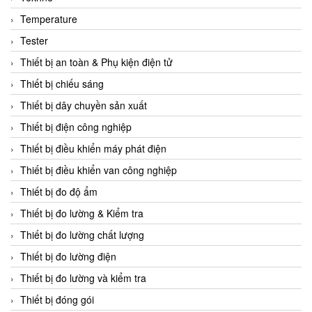
CCS
Temperature
CD Automation
Tester
CEAG Sicherheitst
Thiết bị an toàn & Phụ kiện điện tử
CEIA Vietnam
Thiết bị chiếu sáng
Celduc Vietnam
Thiết bị dây chuyền sản xuất
Cemb
Thiết bị điện công nghiệp
Centec GmbH
Thiết bị điều khiển máy phát điện
CEQUBE
Thiết bị điều khiển van công nghiệp
CHAUVIN ARNOUX
Thiết bị đo độ ẩm
Checkline
Thiết bị đo lường & Kiểm tra
Chino
Thiết bị đo lường chất lượng
Chiyoda Seiki
Thiết bị đo lường điện
Chiyoda-Tsusho
Thiết bị đo lường và kiểm tra
Chongqing Huaneng
Thiết bị đóng gói