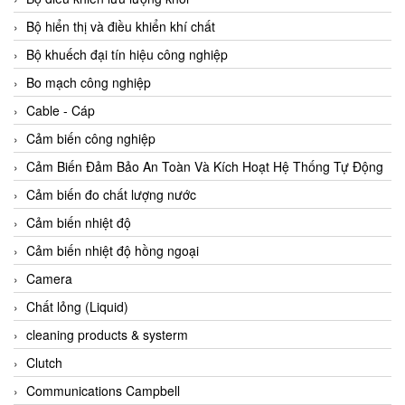
Agate Vietnam
Bộ hiển thị và điều khiển khí chất
AGR International Vietnam
Bộ khuếch đại tín hiệu công nghiệp
Aichi Tokei Denki Vietnam
Bo mạch công nghiệp
Aii Vietnam
Cable - Cáp
AIKOH
Cảm biến công nghiệp
AINUO Vietnam
Cảm Biến Đảm Bảo An Toàn Và Kích Hoạt Hệ Thống Tự Động
AIR MAJOR
Cảm biến đo chất lượng nước
Aira Euro Automation
Cảm biến nhiệt độ
Airtac Vietnam
Cảm biến nhiệt độ hồng ngoại
Airtec Vietnam
Camera
AI-Tek Vietnam
Chất lỏng (Liquid)
Akerstroms Viet Nam
cleaning products & systerm
AKO Armaturen & Separationstechnik
Clutch
AKO Armaturen & Separationstechnik Vietnam
Communications Campbell