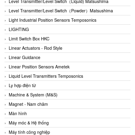
Auma
Level Transmitter/Level Switch（Liquid) Matsushima
Autec
Level Transmitter/Level Switch（Powder）Matsushima
Auto Flow
Light Industrial Position Sensors Temposonics
Automatic valve
LIGHTING
Aventics
Limit Switch Box HKC
Avproglobal
Linear Actuators - Rod Style
Axiomtek
Linear Guidance
AZBIL
Linear Position Sensors Ametek
B&C Electronics
Liquid Level Transmitters Temposonics
B&R
Ly hợp điện từ
Babcok wilcox
Machine & System (M&S)
Baelz Automatic Vietnam
Magnet - Nam châm
Bahr Modultechnik Vietnam
Màn hình
Balluff
Máy móc & Hệ thống
BamBo Vietnam
Máy tính công nghiệp