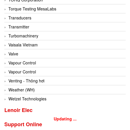
Conch
Torque Testing MesaLabs
Conductix/ WAMPFLER
Transducers
Contrec
Transmitter
Contrinex
Turbomachinery
Control Solution Minesota
Vaisala Vietnam
Copeland
Valve
Cortem
Vapour Control
Cosa Xentaur
Vapour Control
Cosil
Venting - Thông hơi
Coulton
Weather (WH)
Crouzet
Wetzel Technologies
Crowcon
Lenoir Elec
Crutec Dust Zero Vietnam
Updating ...
Support Online
Crydom