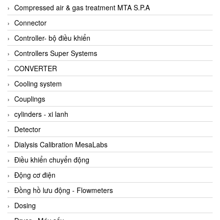
AKUSENSE
Compressed air & gas treatment MTA S.P.A
ALA OFFICINE SPA
Connector
Albrecht-Automatik Viet Nam
Controller- bộ điều khiển
Allen Bradley Vietnam
Controllers Super Systems
Alpha Moisture Vietnam
CONVERTER
Alpha-Achem Vietnam
Cooling system
Alphino
Couplings
ALRE-IT Vietnam
cylinders - xi lanh
Altech
Detector
Amarillo Gear
Dialysis Calibration MesaLabs
Ametek
Điều khiển chuyển động
AMPTRON Vietnam
Động cơ điện
AND Vietnam
Đồng hồ lưu động - Flowmeters
ANDERSON-NEGELE
Dosing
ANDILOG Technologies Vietnam