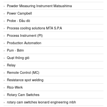
Bihl+wiedemann
Powder Measuring Instrument Matsushima
Bilz
Power Campbell
Binder Connector
Probe - Đầu dò
Biotech
Process cooling solutions MTA S.P.A
BirdX Vietnam
Process Instrument (PI)
BK Vibro
Production Automation
Black Box
Pum - Bơm
BlackBox Vietnam
Quạt thông gió
BLAGDON PUMP
Relay
Bloom Engineering
Remote Control (MC)
Boneng
Resistance spot welding
Bopp & Reuther Messtechnik
Rico-Werk
Bosch
Rotary Cam Switches
Boydcorp
rotary cam switches leonard engineering mbh