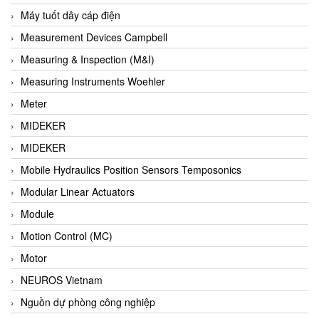
Barel Vietnam
Máy tuốt dây cáp điện
Barksdale
Measurement Devices Campbell
Bartec
Measuring & Inspection (M&I)
Basco
Measuring Instruments Woehler
Baumer
Meter
Baumuller Vietnam
MIDEKER
Baykee
MIDEKER
BBC Bircher Smart Access
Mobile Hydraulics Position Sensors Temposonics
BCS ITALY
Modular Linear Actuators
BEA SENSORS
Module
Beacon Extender
Motion Control (MC)
Beckhoff
Motor
Bedook
NEUROS Vietnam
Bei Sensor
Nguồn dự phòng công nghiệp