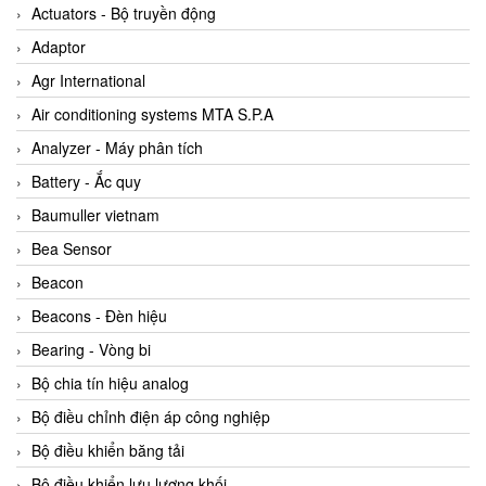
ABB Vietnam
Actuators - Bộ truyền động
AC Infinity Vietnam
Adaptor
AC&E Telecommunications
Agr International
AC&T Vietnam
Air conditioning systems MTA S.P.A
Accepta Vietnam
Analyzer - Máy phân tích
ACCUMAC Vietnam
Battery - Ắc quy
AccuWeb Vietnam
Baumuller vietnam
Acey
Bea Sensor
ACOEM Vietnam
Beacon
ADCA Vietnam
Beacons - Đèn hiệu
ADFweb Vietnam
Bearing - Vòng bi
Adler Vietnam
Bộ chia tín hiệu analog
Ados Vietnam
Bộ điều chỉnh điện áp công nghiệp
Advanced Energy Vietnam
Bộ điều khiển băng tải
Advantech Vietnam
Bộ điều khiển lưu lượng khối