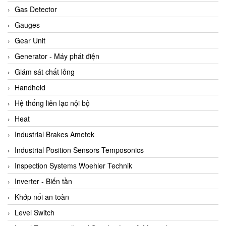
ARCA Regler
Gas Detector
Arcos Hydraulik
Gauges
Ardetem-Sfere-Vietnam
Gear Unit
Argal
Generator - Máy phát điện
AS ENERGI
Giám sát chất lỏng
ASCO CO2
Handheld
Asker
Hệ thống liên lạc nội bộ
AT2E
Heat
ATC Pneumatic
Industrial Brakes Ametek
ATEX System
Industrial Position Sensors Temposonics
ATI - IA
Inspection Systems Woehler Technik
ATI (Analytical Technology Inc)
Inverter - Biến tần
Atos
Khớp nối an toàn
Atrax
Level Switch