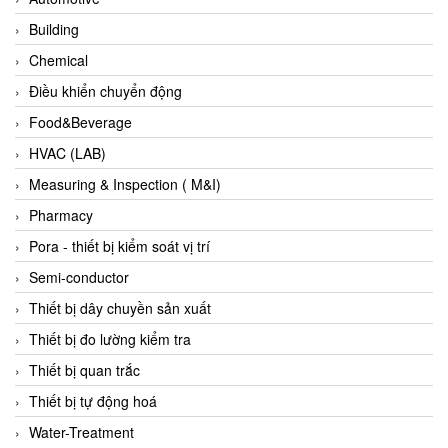
Di-Soric
Building
Di-Soric
Chemical
Dixon Valve
Điều khiển chuyển động
Doctor Led Vietnam
Food&Beverage
DOLD - Autho ANS
HVAC (LAB)
Dold Vietnam
Measuring & Inspection ( M&I)
Dongdo Tech
Pharmacy
Donghwa Valve
Pora - thiết bị kiểm soát vị trí
Dongkun
Semi-conductor
Dosing Pump
Thiết bị dây chuyền sản xuất
DR. NEUMANN Peltier-Technik
Thiết bị đo lường kiểm tra
Driesen Kern
Thiết bị quan trắc
Dropsa Vietnam
Thiết bị tự động hoá
Druck
Water-Treatment