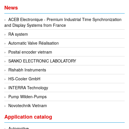
News
DEIF
Delmhorst VietNam
ACEB Electronique - Premium Industrial Time Synchronization
and Display Systems from France
DELTA
RA system
Delta Ohm
Automatic Valve Réalisation
Delta sensor
Posital encoder vietnam
Delta-mobrey
SANKO ELECTRONIC LABOLATORY
DEMA Engineering/ Foam- IT
Rishabh Instruments
DESAX
HS-Cooler GmbH
DET-TRONICS
INTERRA Technology
Deublin
Pump Wilden-Pumps
Diakont
Novotechnik Vietnam
Dias Infrared
Application catalog
DINA Elektronik
Dinel
Automotive