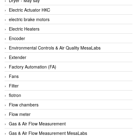
Dryer - Máy sấy
Anritsu
Electric Actuator HKC
ANTEC S.A
electric brake motors
Antico pumps
Electric Heaters
Anybus/ HMS
Encoder
AOBEN
Environmental Controls & Air Quality MesaLabs
Apex Dynamics Vietnam
Extender
Apex Dynamics Vietnam
Factory Automation (FA)
Apiste
Fans
APLISENS VietNam
Filter
Apollo Fire
flotron
Appleton
Flow chambers
AQ Matic
Flow meter
Aqualabo Vietnam
Gas & Air Flow Measurement
Aquametro
Gas & Air Flow Measurement MesaLabs