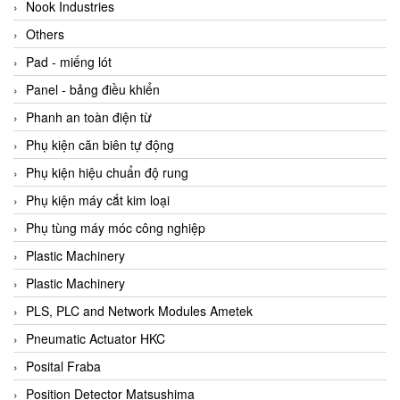
Beijer
Nook Industries
Beinlich-pumps
Others
Beka
Pad - miếng lót
BEKO
Panel - bảng điều khiển
Belimo
Phanh an toàn điện từ
Benetech Vietnam
Phụ kiện căn biên tự động
Bently Nevada
Phụ kiện hiệu chuẩn độ rung
Bentone Vietnam
Phụ kiện máy cắt kim loại
Bernstein Vietnam
Phụ tùng máy móc công nghiệp
Berthold
Plastic Machinery
Bestech
Plastic Machinery
Bestech
PLS, PLC and Network Modules Ametek
BETA
Pneumatic Actuator HKC
Bifold
Posital Fraba
Bihl+wiedemann
Position Detector Matsushima