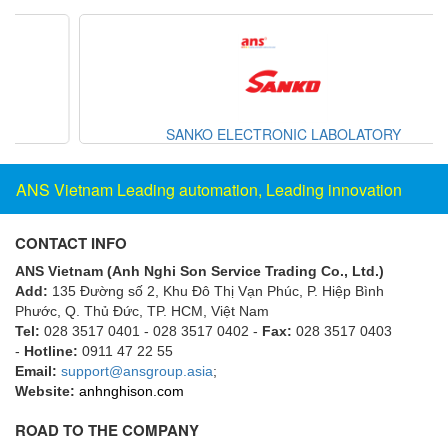
DSTI
DUCATI
Duclean
Dukin Besko
Dunkermotoren
SANKO ELECTRONIC LABOLATORY
Durag
ANS Vietnam Leading automation, Leading innovation
Dwyer
DYH
CONTACT INFO
Dynisco
ANS Vietnam (Anh Nghi Son Service Trading Co., Ltd.)
E+E ELEKTRONIK
Add:
135 Đường số 2, Khu Đô Thị Vạn Phúc, P. Hiệp Bình
Phước, Q. Thủ Đức, TP. HCM
E+H
, Việt Nam
Tel:
028 3517 0401 - 028 3517 0402 -
Fax:
028 3517 0403
E2S
-
Hotline:
0911 47 22 55
Email:
support@ansgroup.asia
;
Earthtech
Website:
anhnghison.com
Eaton
ROAD TO THE COMPANY
EBMPAPST