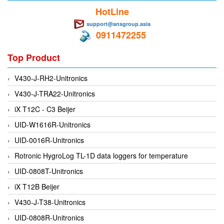
CRYSOUND
HotLine
CS&P Technologies
support@ansgroup.asia
0911472255
CSC
CS-Instrument
Top Product
cs-instruments
V430-J-RH2-Unitronics
CTC
V430-J-TRA22-Unitronics
Cygnus
iX T12C - C3 Beijer
Cypet Vietnam
UID-W1616R-Unitronics
Daehan Sensor
UID-0016R-Unitronics
Daito Kogyo
Rotronic HygroLog TL-1D data loggers for temperature
Dandong Huayu
UID-0808T-Unitronics
Danfoss
iX T12B Beijer
Datalogic Vietnam
V430-J-T38-Unitronics
Datexel
UID-0808R-Unitronics
Debron VietNam