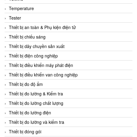
CCS
Temperature
CD Automation
Tester
CEAG Sicherheitst
Thiết bị an toàn & Phụ kiện điện tử
CEIA Vietnam
Thiết bị chiếu sáng
Celduc Vietnam
Thiết bị dây chuyền sản xuất
Cemb
Thiết bị điện công nghiệp
Centec GmbH
Thiết bị điều khiển máy phát điện
CEQUBE
Thiết bị điều khiển van công nghiệp
CHAUVIN ARNOUX
Thiết bị đo độ ẩm
Checkline
Thiết bị đo lường & Kiểm tra
Chino
Thiết bị đo lường chất lượng
Chiyoda Seiki
Thiết bị đo lường điện
Chiyoda-Tsusho
Thiết bị đo lường và kiểm tra
Chongqing Huaneng
Thiết bị đóng gói