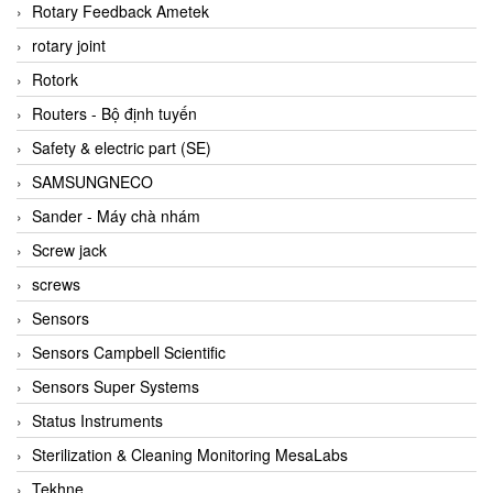
BRAUN Vietnam
Rotary Feedback Ametek
Brinkmann Pumpen
rotary joint
BRONKHORST
Rotork
Brook Instrument
Routers - Bộ định tuyến
Brooks Instrument Vietnam
Safety & electric part (SE)
Buhler
SAMSUNGNECO
BURLING INSTRUMENTS
Sander - Máy chà nhám
Burster
Screw jack
BUSCHJOST
screws
Calectro
Sensors
Campbell Scientific
Sensors Campbell Scientific
Canneed Vietnam
Sensors Super Systems
Cantoni
Status Instruments
CAPS
Sterilization & Cleaning Monitoring MesaLabs
CAREL Parts
Tekhne