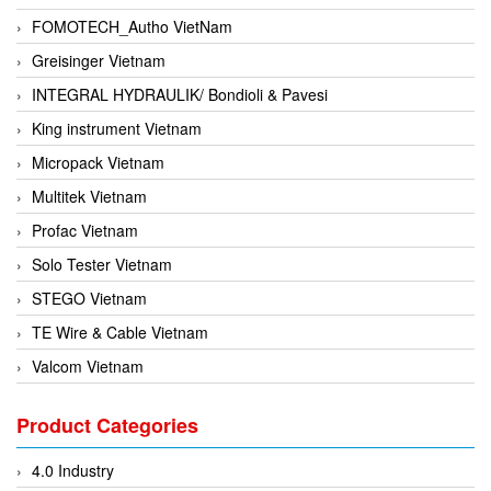
FOMOTECH_Autho VietNam
Greisinger Vietnam
INTEGRAL HYDRAULIK/ Bondioli & Pavesi
King instrument Vietnam
Micropack Vietnam
Multitek Vietnam
Profac Vietnam
Solo Tester Vietnam
STEGO Vietnam
TE Wire & Cable Vietnam
Valcom Vietnam
Woodward Vietnam
Product Categories
3CTEST Vietnam
4B VietNam Vietnam
4.0 Industry