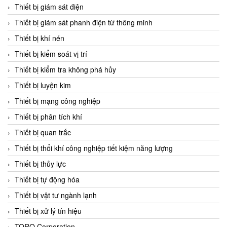
Chromalox
Thiết bị giám sát điện
ChuanYi
Thiết bị giám sát phanh điện từ thông minh
CIC
Thiết bị khí nén
Clage
Thiết bị kiểm soát vị trí
Clake Fololo
Thiết bị kiểm tra không phá hủy
Clark Cooper
Thiết bị luyện kim
CMC Ventilazione
Thiết bị mạng công nghiệp
Coax Valves Inc
Thiết bị phân tích khí
Codel
Thiết bị quan trắc
Cofimco
Thiết bị thổi khí công nghiệp tiết kiệm năng lượng
Coltraco
Thiết bị thủy lực
Comat Releco
Thiết bị tự động hóa
Comax
Thiết bị vật tư ngành lạnh
COMETECH VietNam
Thiết bị xử lý tín hiệu
COMFILE Technology
TORQ Corporation