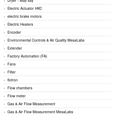
Dryer - Máy sấy
Anritsu
Electric Actuator HKC
ANTEC S.A
electric brake motors
Antico pumps
Electric Heaters
Anybus/ HMS
Encoder
AOBEN
Environmental Controls & Air Quality MesaLabs
Apex Dynamics Vietnam
Extender
Apex Dynamics Vietnam
Factory Automation (FA)
Apiste
Fans
APLISENS VietNam
Filter
Apollo Fire
flotron
Appleton
Flow chambers
AQ Matic
Flow meter
Aqualabo Vietnam
Gas & Air Flow Measurement
Aquametro
Gas & Air Flow Measurement MesaLabs