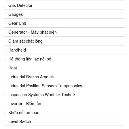
ARCA Regler
Gas Detector
Arcos Hydraulik
Gauges
Ardetem-Sfere-Vietnam
Gear Unit
Argal
Generator - Máy phát điện
AS ENERGI
Giám sát chất lỏng
ASCO CO2
Handheld
Asker
Hệ thống liên lạc nội bộ
AT2E
Heat
ATC Pneumatic
Industrial Brakes Ametek
ATEX System
Industrial Position Sensors Temposonics
ATI - IA
Inspection Systems Woehler Technik
ATI (Analytical Technology Inc)
Inverter - Biến tần
Atos
Khớp nối an toàn
Atrax
Level Switch