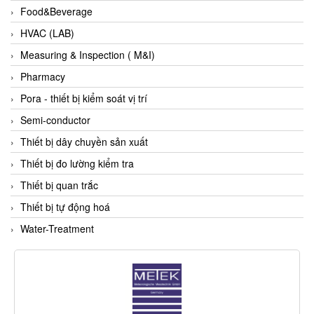
Food&Beverage
ECKERLE
HVAC (LAB)
Ecom-EX
Measuring & Inspection ( M&I)
ECONEX
Pharmacy
Edward
Pora - thiết bị kiểm soát vị trí
EES
Semi-conductor
EGE Elektronik
Thiết bị dây chuyền sản xuất
Eilersen Vietnam
Thiết bị đo lường kiểm tra
Ekstrom-Carlson
Thiết bị quan trắc
Elands Cable Vietnam
Thiết bị tự động hoá
Elap Vietnam
Water-Treatment
Electro Adda
Electro Industries
Electronic Design System S.R.L Vietnam
Electronics Inc. Viet Nam