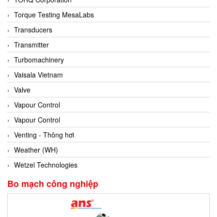
Conch
Torque Testing MesaLabs
Conductix/ WAMPFLER
Transducers
Contrec
Transmitter
Contrinex
Turbomachinery
Control Solution Minesota
Vaisala Vietnam
Copeland
Valve
Cortem
Vapour Control
Cosa Xentaur
Vapour Control
Cosil
Venting - Thông hơi
Coulton
Weather (WH)
Crouzet
Wetzel Technologies
Crowcon
Bo mạch công nghiệp
Crutec Dust Zero Vietnam
Crydom