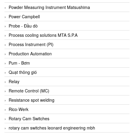
Bihl+wiedemann
Powder Measuring Instrument Matsushima
Bilz
Power Campbell
Binder Connector
Probe - Đầu dò
Biotech
Process cooling solutions MTA S.P.A
BirdX Vietnam
Process Instrument (PI)
BK Vibro
Production Automation
Black Box
Pum - Bơm
BlackBox Vietnam
Quạt thông gió
BLAGDON PUMP
Relay
Bloom Engineering
Remote Control (MC)
Boneng
Resistance spot welding
Bopp & Reuther Messtechnik
Rico-Werk
Bosch
Rotary Cam Switches
Boydcorp
rotary cam switches leonard engineering mbh