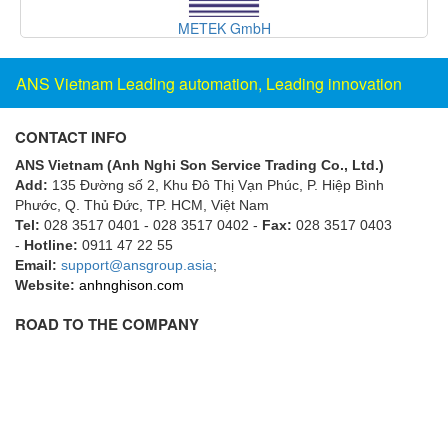
Electro-Sensors Vietnam
METEK GmbH
Elektrogas Vietnam
Elektrophysik Vietnam
ANS Vietnam Leading automation, Leading innovation
elesa-ganter
ELETTA
CONTACT INFO
Elettrotek Kabel
ANS Vietnam (Anh Nghi Son Service Trading Co., Ltd.)
Add:
135 Đường số 2, Khu Đô Thị Vạn Phúc, P. Hiệp Bình
ELGO Electronic
Phước, Q. Thủ Đức, TP. HCM
, Việt Nam
ELIS PLZEŇ
Tel:
028 3517 0401 - 028 3517 0402 -
Fax:
028 3517 0403
-
Hotline:
0911 47 22 55
ELMEKO
Email:
support@ansgroup.asia
;
ELMESS-Thermosystemtechnik
Website:
anhnghison.com
Eltex-Elektrostatik
ROAD TO THE COMPANY
Eltherm
ELTRA Encoder
ELVEM Vietnam
Emaco