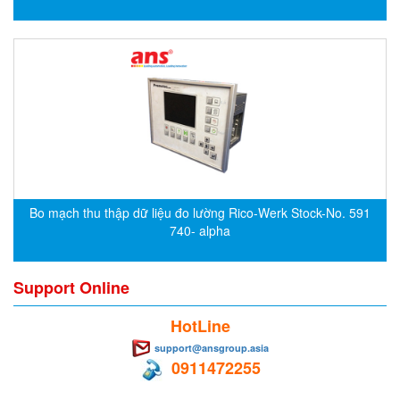
DEIF
Delmhorst VietNam
DELTA
Delta Ohm
Delta sensor
Delta-mobrey
DEMA Engineering/ Foam- IT
Bo mạch thu thập dữ liệu đo lường Rico-Werk Stock-No. 591
DESAX
740- alpha
DET-TRONICS
Deublin
Support Online
Diakont
HotLine
Dias Infrared
support@ansgroup.asia
DINA Elektronik
0911472255
Dinel