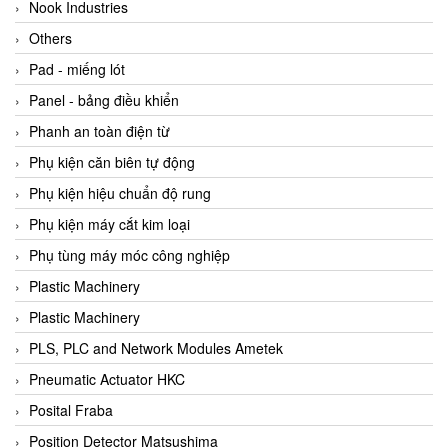
Beijer
Nook Industries
Beinlich-pumps
Others
Beka
Pad - miếng lót
BEKO
Panel - bảng điều khiển
Belimo
Phanh an toàn điện từ
Benetech Vietnam
Phụ kiện căn biên tự động
Bently Nevada
Phụ kiện hiệu chuẩn độ rung
Bentone Vietnam
Phụ kiện máy cắt kim loại
Bernstein Vietnam
Phụ tùng máy móc công nghiệp
Berthold
Plastic Machinery
Bestech
Plastic Machinery
Bestech
PLS, PLC and Network Modules Ametek
BETA
Pneumatic Actuator HKC
Bifold
Posital Fraba
Bihl+wiedemann
Position Detector Matsushima