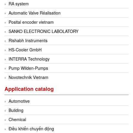
DSTI
RA system
DUCATI
Automatic Valve Réalisation
Duclean
Posital encoder vietnam
Dukin Besko
SANKO ELECTRONIC LABOLATORY
Dunkermotoren
Rishabh Instruments
Durag
HS-Cooler GmbH
Dwyer
INTERRA Technology
DYH
Pump Wilden-Pumps
Dynisco
Novotechnik Vietnam
E+E ELEKTRONIK
Application catalog
E+H
Automotive
E2S
Building
Earthtech
Chemical
Eaton
Điều khiển chuyển động
EBMPAPST