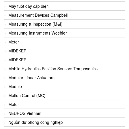
Barel Vietnam
Máy tuốt dây cáp điện
Barksdale
Measurement Devices Campbell
Bartec
Measuring & Inspection (M&I)
Basco
Measuring Instruments Woehler
Baumer
Meter
Baumuller Vietnam
MIDEKER
Baykee
MIDEKER
BBC Bircher Smart Access
Mobile Hydraulics Position Sensors Temposonics
BCS ITALY
Modular Linear Actuators
BEA SENSORS
Module
Beacon Extender
Motion Control (MC)
Beckhoff
Motor
Bedook
NEUROS Vietnam
Bei Sensor
Nguồn dự phòng công nghiệp