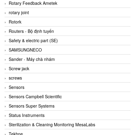
BRAUN Vietnam
Rotary Feedback Ametek
Brinkmann Pumpen
rotary joint
BRONKHORST
Rotork
Brook Instrument
Routers - Bộ định tuyến
Brooks Instrument Vietnam
Safety & electric part (SE)
Buhler
SAMSUNGNECO
BURLING INSTRUMENTS
Sander - Máy chà nhám
Burster
Screw jack
BUSCHJOST
screws
Calectro
Sensors
Campbell Scientific
Sensors Campbell Scientific
Canneed Vietnam
Sensors Super Systems
Cantoni
Status Instruments
CAPS
Sterilization & Cleaning Monitoring MesaLabs
CAREL Parts
Tekhne