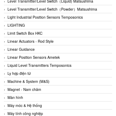
Auma
Level Transmitter/Level Switch（Liquid) Matsushima
Autec
Level Transmitter/Level Switch（Powder）Matsushima
Auto Flow
Light Industrial Position Sensors Temposonics
Automatic valve
LIGHTING
Aventics
Limit Switch Box HKC
Avproglobal
Linear Actuators - Rod Style
Axiomtek
Linear Guidance
AZBIL
Linear Position Sensors Ametek
B&C Electronics
Liquid Level Transmitters Temposonics
B&R
Ly hợp điện từ
Babcok wilcox
Machine & System (M&S)
Baelz Automatic Vietnam
Magnet - Nam châm
Bahr Modultechnik Vietnam
Màn hình
Balluff
Máy móc & Hệ thống
BamBo Vietnam
Máy tính công nghiệp