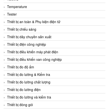
CCS
Temperature
CD Automation
Tester
CEAG Sicherheitst
Thiết bị an toàn & Phụ kiện điện tử
CEIA Vietnam
Thiết bị chiếu sáng
Celduc Vietnam
Thiết bị dây chuyền sản xuất
Cemb
Thiết bị điện công nghiệp
Centec GmbH
Thiết bị điều khiển máy phát điện
CEQUBE
Thiết bị điều khiển van công nghiệp
CHAUVIN ARNOUX
Thiết bị đo độ ẩm
Checkline
Thiết bị đo lường & Kiểm tra
Chino
Thiết bị đo lường chất lượng
Chiyoda Seiki
Thiết bị đo lường điện
Chiyoda-Tsusho
Thiết bị đo lường và kiểm tra
Chongqing Huaneng
Thiết bị đóng gói