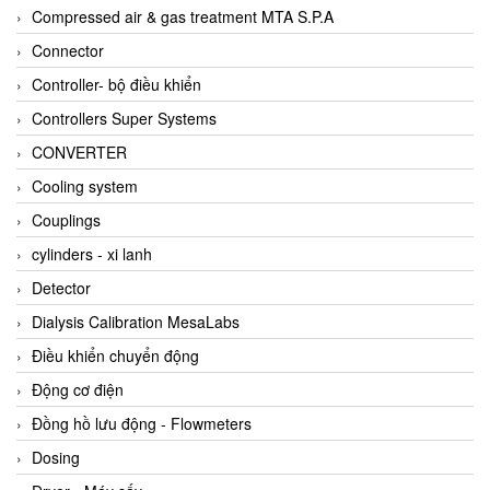
AKUSENSE
Compressed air & gas treatment MTA S.P.A
ALA OFFICINE SPA
Connector
Albrecht-Automatik Viet Nam
Controller- bộ điều khiển
Allen Bradley Vietnam
Controllers Super Systems
Alpha Moisture Vietnam
CONVERTER
Alpha-Achem Vietnam
Cooling system
Alphino
Couplings
ALRE-IT Vietnam
cylinders - xi lanh
Altech
Detector
Amarillo Gear
Dialysis Calibration MesaLabs
Ametek
Điều khiển chuyển động
AMPTRON Vietnam
Động cơ điện
AND Vietnam
Đồng hồ lưu động - Flowmeters
ANDERSON-NEGELE
Dosing
ANDILOG Technologies Vietnam