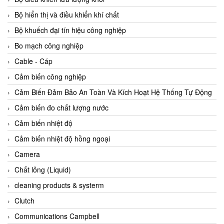
Agate Vietnam
Bộ hiển thị và điều khiển khí chất
AGR International Vietnam
Bộ khuếch đại tín hiệu công nghiệp
Aichi Tokei Denki Vietnam
Bo mạch công nghiệp
Aii Vietnam
Cable - Cáp
AIKOH
Cảm biến công nghiệp
AINUO Vietnam
Cảm Biến Đảm Bảo An Toàn Và Kích Hoạt Hệ Thống Tự Động
AIR MAJOR
Cảm biến đo chất lượng nước
Aira Euro Automation
Cảm biến nhiệt độ
Airtac Vietnam
Cảm biến nhiệt độ hồng ngoại
Airtec Vietnam
Camera
AI-Tek Vietnam
Chất lỏng (Liquid)
Akerstroms Viet Nam
cleaning products & systerm
AKO Armaturen & Separationstechnik
Clutch
AKO Armaturen & Separationstechnik Vietnam
Communications Campbell