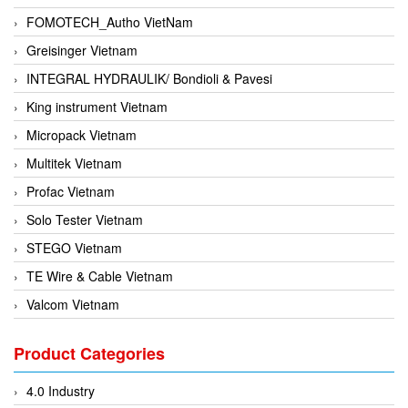
FOMOTECH_Autho VietNam
Greisinger Vietnam
INTEGRAL HYDRAULIK/ Bondioli & Pavesi
King instrument Vietnam
Micropack Vietnam
Multitek Vietnam
Profac Vietnam
Solo Tester Vietnam
STEGO Vietnam
TE Wire & Cable Vietnam
Valcom Vietnam
Woodward Vietnam
Product Categories
3CTEST Vietnam
4B VietNam Vietnam
4.0 Industry