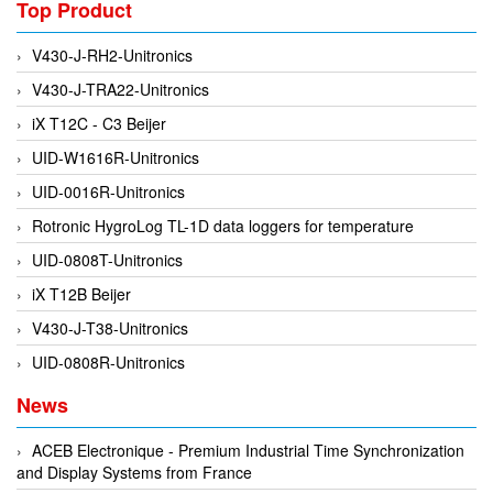
Top Product
Di-Soric
Di-Soric
V430-J-RH2-Unitronics
Dixon Valve
V430-J-TRA22-Unitronics
Doctor Led Vietnam
iX T12C - C3 Beijer
DOLD - Autho ANS
UID-W1616R-Unitronics
Dold Vietnam
UID-0016R-Unitronics
Dongdo Tech
Rotronic HygroLog TL-1D data loggers for temperature
Donghwa Valve
UID-0808T-Unitronics
Dongkun
iX T12B Beijer
Dosing Pump
V430-J-T38-Unitronics
DR. NEUMANN Peltier-Technik
UID-0808R-Unitronics
Driesen Kern
News
Dropsa Vietnam
ACEB Electronique - Premium Industrial Time Synchronization
Druck
and Display Systems from France