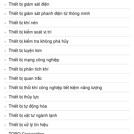
Chromalox
Thiết bị giám sát điện
ChuanYi
Thiết bị giám sát phanh điện từ thông minh
CIC
Thiết bị khí nén
Clage
Thiết bị kiểm soát vị trí
Clake Fololo
Thiết bị kiểm tra không phá hủy
Clark Cooper
Thiết bị luyện kim
CMC Ventilazione
Thiết bị mạng công nghiệp
Coax Valves Inc
Thiết bị phân tích khí
Codel
Thiết bị quan trắc
Cofimco
Thiết bị thổi khí công nghiệp tiết kiệm năng lượng
Coltraco
Thiết bị thủy lực
Comat Releco
Thiết bị tự động hóa
Comax
Thiết bị vật tư ngành lạnh
COMETECH VietNam
Thiết bị xử lý tín hiệu
COMFILE Technology
TORQ Corporation