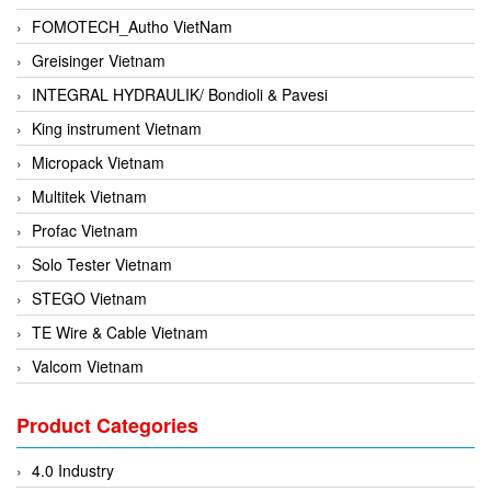
FOMOTECH_Autho VietNam
Greisinger Vietnam
INTEGRAL HYDRAULIK/ Bondioli & Pavesi
King instrument Vietnam
Micropack Vietnam
Multitek Vietnam
Profac Vietnam
Solo Tester Vietnam
STEGO Vietnam
TE Wire & Cable Vietnam
Valcom Vietnam
Woodward Vietnam
Product Categories
3CTEST Vietnam
4B VietNam Vietnam
4.0 Industry