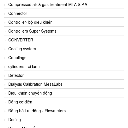
AKUSENSE
Compressed air & gas treatment MTA S.P.A
ALA OFFICINE SPA
Connector
Albrecht-Automatik Viet Nam
Controller- bộ điều khiển
Allen Bradley Vietnam
Controllers Super Systems
Alpha Moisture Vietnam
CONVERTER
Alpha-Achem Vietnam
Cooling system
Alphino
Couplings
ALRE-IT Vietnam
cylinders - xi lanh
Altech
Detector
Amarillo Gear
Dialysis Calibration MesaLabs
Ametek
Điều khiển chuyển động
AMPTRON Vietnam
Động cơ điện
AND Vietnam
Đồng hồ lưu động - Flowmeters
ANDERSON-NEGELE
Dosing
ANDILOG Technologies Vietnam