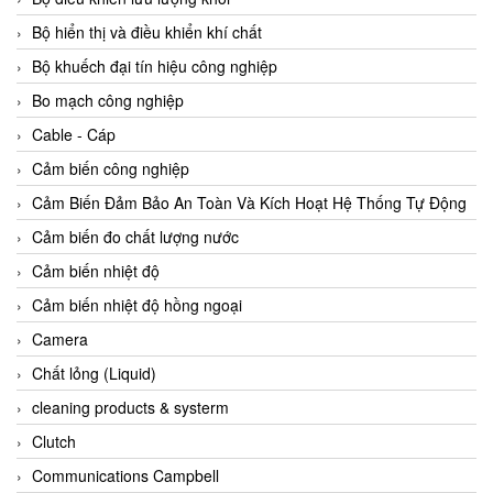
Agate Vietnam
Bộ hiển thị và điều khiển khí chất
AGR International Vietnam
Bộ khuếch đại tín hiệu công nghiệp
Aichi Tokei Denki Vietnam
Bo mạch công nghiệp
Aii Vietnam
Cable - Cáp
AIKOH
Cảm biến công nghiệp
AINUO Vietnam
Cảm Biến Đảm Bảo An Toàn Và Kích Hoạt Hệ Thống Tự Động
AIR MAJOR
Cảm biến đo chất lượng nước
Aira Euro Automation
Cảm biến nhiệt độ
Airtac Vietnam
Cảm biến nhiệt độ hồng ngoại
Airtec Vietnam
Camera
AI-Tek Vietnam
Chất lỏng (Liquid)
Akerstroms Viet Nam
cleaning products & systerm
AKO Armaturen & Separationstechnik
Clutch
AKO Armaturen & Separationstechnik Vietnam
Communications Campbell