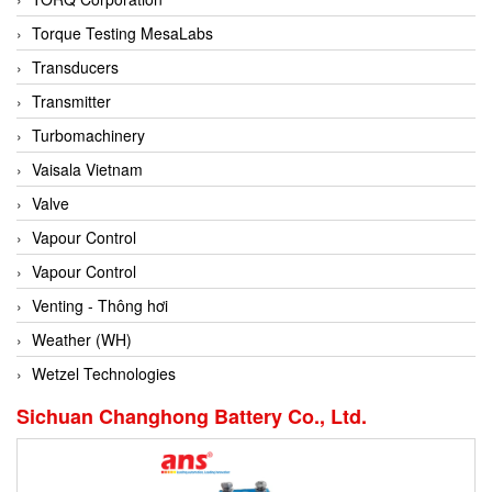
Conch
Torque Testing MesaLabs
Conductix/ WAMPFLER
Transducers
Contrec
Transmitter
Contrinex
Turbomachinery
Control Solution Minesota
Vaisala Vietnam
Copeland
Valve
Cortem
Vapour Control
Cosa Xentaur
Vapour Control
Cosil
Venting - Thông hơi
Coulton
Weather (WH)
Crouzet
Wetzel Technologies
Crowcon
Sichuan Changhong Battery Co., Ltd.
Crutec Dust Zero Vietnam
Crydom