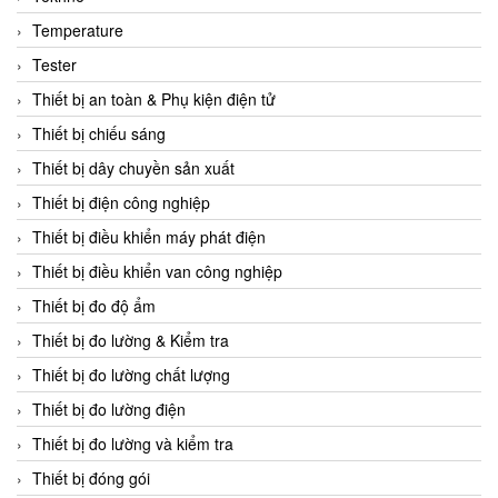
CCS
Temperature
CD Automation
Tester
CEAG Sicherheitst
Thiết bị an toàn & Phụ kiện điện tử
CEIA Vietnam
Thiết bị chiếu sáng
Celduc Vietnam
Thiết bị dây chuyền sản xuất
Cemb
Thiết bị điện công nghiệp
Centec GmbH
Thiết bị điều khiển máy phát điện
CEQUBE
Thiết bị điều khiển van công nghiệp
CHAUVIN ARNOUX
Thiết bị đo độ ẩm
Checkline
Thiết bị đo lường & Kiểm tra
Chino
Thiết bị đo lường chất lượng
Chiyoda Seiki
Thiết bị đo lường điện
Chiyoda-Tsusho
Thiết bị đo lường và kiểm tra
Chongqing Huaneng
Thiết bị đóng gói