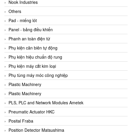
Beijer
Nook Industries
Beinlich-pumps
Others
Beka
Pad - miếng lót
BEKO
Panel - bảng điều khiển
Belimo
Phanh an toàn điện từ
Benetech Vietnam
Phụ kiện căn biên tự động
Bently Nevada
Phụ kiện hiệu chuẩn độ rung
Bentone Vietnam
Phụ kiện máy cắt kim loại
Bernstein Vietnam
Phụ tùng máy móc công nghiệp
Berthold
Plastic Machinery
Bestech
Plastic Machinery
Bestech
PLS, PLC and Network Modules Ametek
BETA
Pneumatic Actuator HKC
Bifold
Posital Fraba
Bihl+wiedemann
Position Detector Matsushima