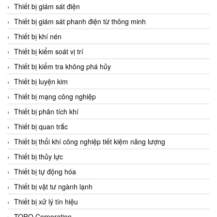
Chromalox
Thiết bị giám sát điện
ChuanYi
Thiết bị giám sát phanh điện từ thông minh
CIC
Thiết bị khí nén
Clage
Thiết bị kiểm soát vị trí
Clake Fololo
Thiết bị kiểm tra không phá hủy
Clark Cooper
Thiết bị luyện kim
CMC Ventilazione
Thiết bị mạng công nghiệp
Coax Valves Inc
Thiết bị phân tích khí
Codel
Thiết bị quan trắc
Cofimco
Thiết bị thổi khí công nghiệp tiết kiệm năng lượng
Coltraco
Thiết bị thủy lực
Comat Releco
Thiết bị tự động hóa
Comax
Thiết bị vật tư ngành lạnh
COMETECH VietNam
Thiết bị xử lý tín hiệu
COMFILE Technology
TORQ Corporation