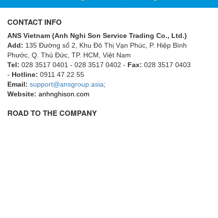
ECKERLE
CONTACT INFO
Ecom-EX
ANS Vietnam (Anh Nghi Son Service Trading Co., Ltd.)
ECONEX
Add:
135 Đường số 2, Khu Đô Thị Vạn Phúc, P. Hiệp Bình
Edward
Phước, Q. Thủ Đức, TP. HCM
, Việt Nam
Tel:
028 3517 0401 - 028 3517 0402 -
Fax:
028 3517 0403
EES
-
Hotline:
0911 47 22 55
Email:
EGE Elektronik
support@ansgroup.asia
;
Website:
anhnghison.com
Eilersen Vietnam
ROAD TO THE COMPANY
Ekstrom-Carlson
Elands Cable Vietnam
Elap Vietnam
Electro Adda
Electro Industries
Electronic Design System S.R.L Vietnam
Electronics Inc. Viet Nam