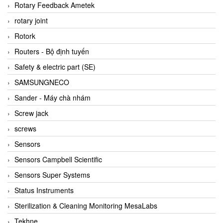
BRAUN Vietnam
Rotary Feedback Ametek
Brinkmann Pumpen
rotary joint
BRONKHORST
Rotork
Brook Instrument
Routers - Bộ định tuyến
Brooks Instrument Vietnam
Safety & electric part (SE)
Buhler
SAMSUNGNECO
BURLING INSTRUMENTS
Sander - Máy chà nhám
Burster
Screw jack
BUSCHJOST
screws
Calectro
Sensors
Campbell Scientific
Sensors Campbell Scientific
Canneed Vietnam
Sensors Super Systems
Cantoni
Status Instruments
CAPS
Sterilization & Cleaning Monitoring MesaLabs
CAREL Parts
Tekhne