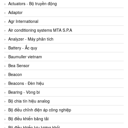
ABB Vietnam
Actuators - Bộ truyền động
AC Infinity Vietnam
Adaptor
AC&E Telecommunications
Agr International
AC&T Vietnam
Air conditioning systems MTA S.P.A
Accepta Vietnam
Analyzer - Máy phân tích
ACCUMAC Vietnam
Battery - Ắc quy
AccuWeb Vietnam
Baumuller vietnam
Acey
Bea Sensor
ACOEM Vietnam
Beacon
ADCA Vietnam
Beacons - Đèn hiệu
ADFweb Vietnam
Bearing - Vòng bi
Adler Vietnam
Bộ chia tín hiệu analog
Ados Vietnam
Bộ điều chỉnh điện áp công nghiệp
Advanced Energy Vietnam
Bộ điều khiển băng tải
Advantech Vietnam
Bộ điều khiển lưu lượng khối