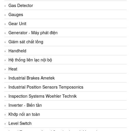
ARCA Regler
Gas Detector
Arcos Hydraulik
Gauges
Ardetem-Sfere-Vietnam
Gear Unit
Argal
Generator - Máy phát điện
AS ENERGI
Giám sát chất lỏng
ASCO CO2
Handheld
Asker
Hệ thống liên lạc nội bộ
AT2E
Heat
ATC Pneumatic
Industrial Brakes Ametek
ATEX System
Industrial Position Sensors Temposonics
ATI - IA
Inspection Systems Woehler Technik
ATI (Analytical Technology Inc)
Inverter - Biến tần
Atos
Khớp nối an toàn
Atrax
Level Switch