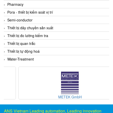
DSTI
Pharmacy
DUCATI
Pora - thiết bị kiểm soát vị trí
Duclean
Semi-conductor
Dukin Besko
Thiết bị dây chuyền sản xuất
Dunkermotoren
Thiết bị đo lường kiểm tra
Durag
Thiết bị quan trắc
Dwyer
Thiết bị tự động hoá
DYH
Water-Treatment
Dynisco
E+E ELEKTRONIK
E+H
E2S
Earthtech
METEK GmbH
Eaton
EBMPAPST
ANS Vietnam Leading automation, Leading innovation