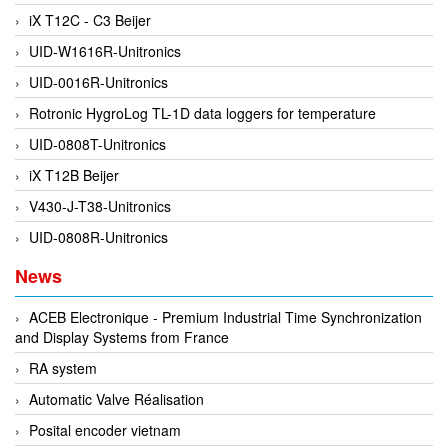
iX T12C - C3 Beijer
DEIF
UID-W1616R-Unitronics
Delmhorst VietNam
UID-0016R-Unitronics
DELTA
Rotronic HygroLog TL-1D data loggers for temperature
Delta Ohm
UID-0808T-Unitronics
Delta sensor
iX T12B Beijer
Delta-mobrey
V430-J-T38-Unitronics
DEMA Engineering/ Foam- IT
UID-0808R-Unitronics
DESAX
News
DET-TRONICS
Deublin
ACEB Electronique - Premium Industrial Time Synchronization
and Display Systems from France
Diakont
RA system
Dias Infrared
Automatic Valve Réalisation
DINA Elektronik
Posital encoder vietnam
Dinel