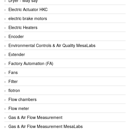
Dryer - Máy sấy
Anritsu
Electric Actuator HKC
ANTEC S.A
electric brake motors
Antico pumps
Electric Heaters
Anybus/ HMS
Encoder
AOBEN
Environmental Controls & Air Quality MesaLabs
Apex Dynamics Vietnam
Extender
Apex Dynamics Vietnam
Factory Automation (FA)
Apiste
Fans
APLISENS VietNam
Filter
Apollo Fire
flotron
Appleton
Flow chambers
AQ Matic
Flow meter
Aqualabo Vietnam
Gas & Air Flow Measurement
Aquametro
Gas & Air Flow Measurement MesaLabs