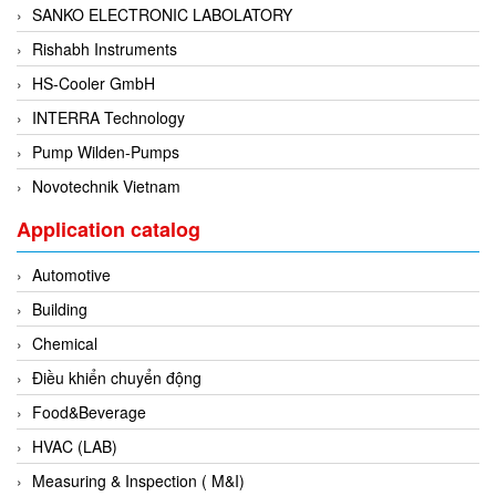
SANKO ELECTRONIC LABOLATORY
Di-Soric
Rishabh Instruments
Di-Soric
HS-Cooler GmbH
Dixon Valve
INTERRA Technology
Doctor Led Vietnam
Pump Wilden-Pumps
DOLD - Autho ANS
Novotechnik Vietnam
Dold Vietnam
Dongdo Tech
Application catalog
Donghwa Valve
Automotive
Dongkun
Building
Dosing Pump
Chemical
DR. NEUMANN Peltier-Technik
Điều khiển chuyển động
Driesen Kern
Food&Beverage
Dropsa Vietnam
HVAC (LAB)
Druck
Measuring & Inspection ( M&I)