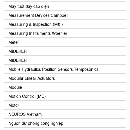
Barel Vietnam
Máy tuốt dây cáp điện
Barksdale
Measurement Devices Campbell
Bartec
Measuring & Inspection (M&I)
Basco
Measuring Instruments Woehler
Baumer
Meter
Baumuller Vietnam
MIDEKER
Baykee
MIDEKER
BBC Bircher Smart Access
Mobile Hydraulics Position Sensors Temposonics
BCS ITALY
Modular Linear Actuators
BEA SENSORS
Module
Beacon Extender
Motion Control (MC)
Beckhoff
Motor
Bedook
NEUROS Vietnam
Bei Sensor
Nguồn dự phòng công nghiệp