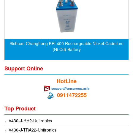
CRYSOUND
CS&P Technologies
CSC
CS-Instrument
cs-instruments
Sichuan Changhong KPL400 Rechargeable Nickel-Cadmium
(Ni-Cd) Battery
CTC
Cygnus
Support Online
Cypet Vietnam
Daehan Sensor
HotLine
Daito Kogyo
support@ansgroup.asia
0911472255
Dandong Huayu
Danfoss
Top Product
Datalogic Vietnam
V430-J-RH2-Unitronics
Datexel
V430-J-TRA22-Unitronics
Debron VietNam