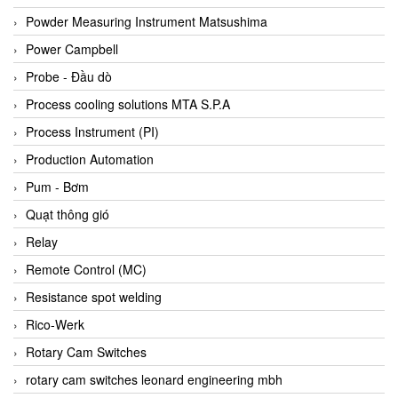
Bihl+wiedemann
Powder Measuring Instrument Matsushima
Bilz
Power Campbell
Binder Connector
Probe - Đầu dò
Biotech
Process cooling solutions MTA S.P.A
BirdX Vietnam
Process Instrument (PI)
BK Vibro
Production Automation
Black Box
Pum - Bơm
BlackBox Vietnam
Quạt thông gió
BLAGDON PUMP
Relay
Bloom Engineering
Remote Control (MC)
Boneng
Resistance spot welding
Bopp & Reuther Messtechnik
Rico-Werk
Bosch
Rotary Cam Switches
Boydcorp
rotary cam switches leonard engineering mbh