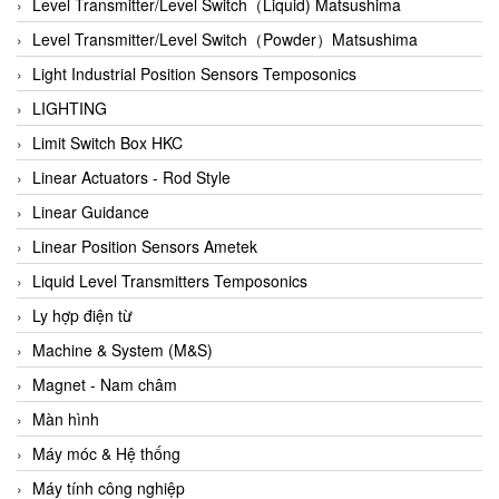
Auma
Level Transmitter/Level Switch（Liquid) Matsushima
Autec
Level Transmitter/Level Switch（Powder）Matsushima
Auto Flow
Light Industrial Position Sensors Temposonics
Automatic valve
LIGHTING
Aventics
Limit Switch Box HKC
Avproglobal
Linear Actuators - Rod Style
Axiomtek
Linear Guidance
AZBIL
Linear Position Sensors Ametek
B&C Electronics
Liquid Level Transmitters Temposonics
B&R
Ly hợp điện từ
Babcok wilcox
Machine & System (M&S)
Baelz Automatic Vietnam
Magnet - Nam châm
Bahr Modultechnik Vietnam
Màn hình
Balluff
Máy móc & Hệ thống
BamBo Vietnam
Máy tính công nghiệp