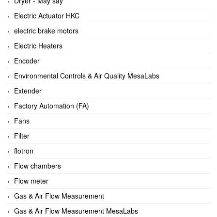
Dryer - Máy sấy
Anritsu
Electric Actuator HKC
ANTEC S.A
electric brake motors
Antico pumps
Electric Heaters
Anybus/ HMS
Encoder
AOBEN
Environmental Controls & Air Quality MesaLabs
Apex Dynamics Vietnam
Extender
Apex Dynamics Vietnam
Factory Automation (FA)
Apiste
Fans
APLISENS VietNam
Filter
Apollo Fire
flotron
Appleton
Flow chambers
AQ Matic
Flow meter
Aqualabo Vietnam
Gas & Air Flow Measurement
Aquametro
Gas & Air Flow Measurement MesaLabs