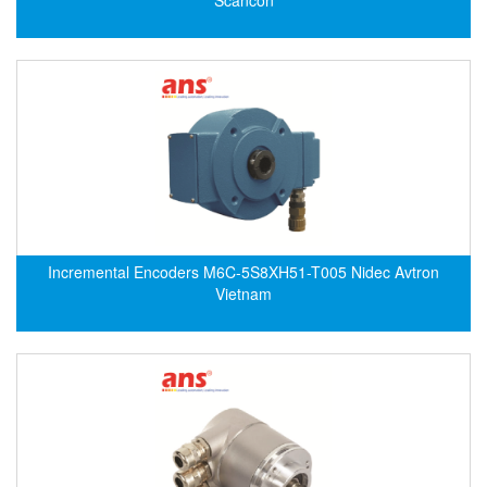
EPC
EPE Process Filters & Accumulators
Epro/Emerson
ERE WIRELESS
Erhardt-Leimer
Erhardt-Leimer
Erhardt-leimer
ERICHSEN
Incremental Encoders M6C-5S8XH51-T005 Nidec Avtron
Erinda/Delta
Vietnam
ESA Automation Vietnam
Esa Pyronics
Euchner
EUCHNER GmbH + Co. KG VietNam
Eurotherm Vietnam
Eurovent