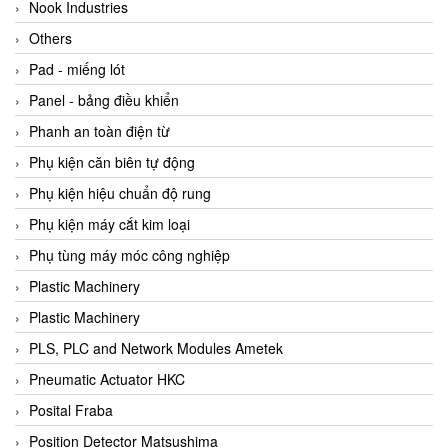
Beijer
Nook Industries
Beinlich-pumps
Others
Beka
Pad - miếng lót
BEKO
Panel - bảng điều khiển
Belimo
Phanh an toàn điện từ
Benetech Vietnam
Phụ kiện căn biên tự động
Bently Nevada
Phụ kiện hiệu chuẩn độ rung
Bentone Vietnam
Phụ kiện máy cắt kim loại
Bernstein Vietnam
Phụ tùng máy móc công nghiệp
Berthold
Plastic Machinery
Bestech
Plastic Machinery
Bestech
PLS, PLC and Network Modules Ametek
BETA
Pneumatic Actuator HKC
Bifold
Posital Fraba
Bihl+wiedemann
Position Detector Matsushima