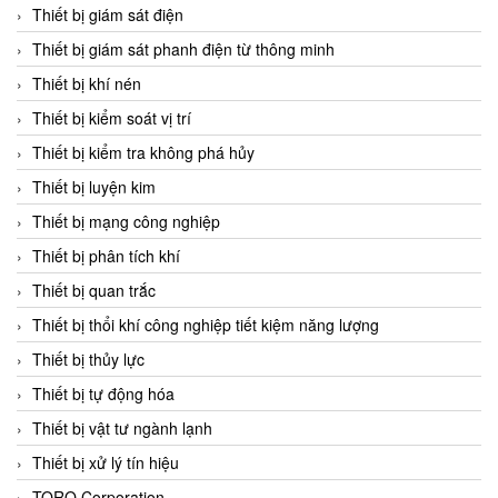
Chromalox
Thiết bị giám sát điện
ChuanYi
Thiết bị giám sát phanh điện từ thông minh
CIC
Thiết bị khí nén
Clage
Thiết bị kiểm soát vị trí
Clake Fololo
Thiết bị kiểm tra không phá hủy
Clark Cooper
Thiết bị luyện kim
CMC Ventilazione
Thiết bị mạng công nghiệp
Coax Valves Inc
Thiết bị phân tích khí
Codel
Thiết bị quan trắc
Cofimco
Thiết bị thổi khí công nghiệp tiết kiệm năng lượng
Coltraco
Thiết bị thủy lực
Comat Releco
Thiết bị tự động hóa
Comax
Thiết bị vật tư ngành lạnh
COMETECH VietNam
Thiết bị xử lý tín hiệu
COMFILE Technology
TORQ Corporation