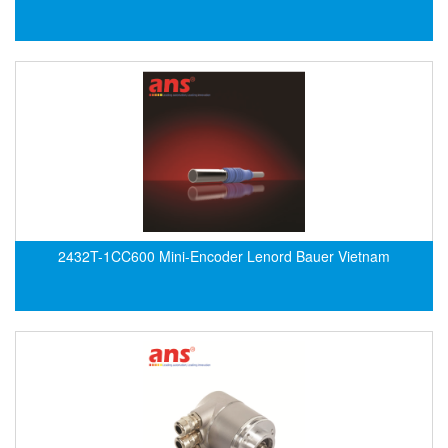
Flowline
Flow-Mon
Flowserve
Fluke Process Instruments Vietnam
FMS Vietnam
FOKO / Wintriss
Fomotech Vietnam
Forbes Marshall
2432T-1CC600 Mini-Encoder Lenord Bauer Vietnam
FORNEY
Fortex
Fortress
Fossil Power Systems
FPZ
Francia Srl Vietnam