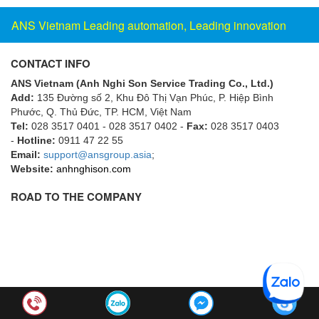
Hima
ANS Vietnam Leading automation, Leading innovation
Hima
HINOTEK Vietnam
CONTACT INFO
Hioki
ANS Vietnam (Anh Nghi Son Service Trading Co., Ltd.)
Hirschmann
Add:
135 Đường số 2, Khu Đô Thị Vạn Phúc, P. Hiệp Bình
Phước, Q. Thủ Đức, TP. HCM
, Việt Nam
HITEC Sensor Developments
Tel:
028 3517 0401 - 028 3517 0402 -
Fax:
028 3517 0403
HKC
-
Hotline:
0911 47 22 55
Email:
support@ansgroup.asia
;
Hodaka
Website:
anhnghison.com
Homa
ROAD TO THE COMPANY
Honeywell
Honsberg (GHM)
Houston Vibrator
HOVEN
HOYER
HS-Cooler