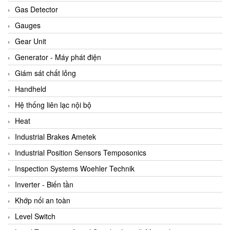
ARCA Regler
Gas Detector
Arcos Hydraulik
Gauges
Ardetem-Sfere-Vietnam
Gear Unit
Argal
Generator - Máy phát điện
AS ENERGI
Giám sát chất lỏng
ASCO CO2
Handheld
Asker
Hệ thống liên lạc nội bộ
AT2E
Heat
ATC Pneumatic
Industrial Brakes Ametek
ATEX System
Industrial Position Sensors Temposonics
ATI - IA
Inspection Systems Woehler Technik
ATI (Analytical Technology Inc)
Inverter - Biến tần
Atos
Khớp nối an toàn
Atrax
Level Switch