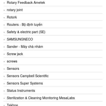
BRAUN Vietnam
Rotary Feedback Ametek
Brinkmann Pumpen
rotary joint
BRONKHORST
Rotork
Brook Instrument
Routers - Bộ định tuyến
Brooks Instrument Vietnam
Safety & electric part (SE)
Buhler
SAMSUNGNECO
BURLING INSTRUMENTS
Sander - Máy chà nhám
Burster
Screw jack
BUSCHJOST
screws
Calectro
Sensors
Campbell Scientific
Sensors Campbell Scientific
Canneed Vietnam
Sensors Super Systems
Cantoni
Status Instruments
CAPS
Sterilization & Cleaning Monitoring MesaLabs
CAREL Parts
Tekhne