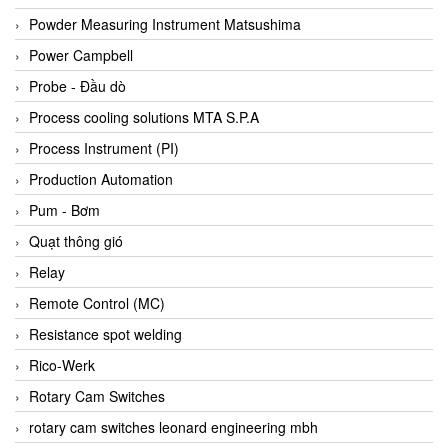
Bihl+wiedemann
Powder Measuring Instrument Matsushima
Bilz
Power Campbell
Binder Connector
Probe - Đầu dò
Biotech
Process cooling solutions MTA S.P.A
BirdX Vietnam
Process Instrument (PI)
BK Vibro
Production Automation
Black Box
Pum - Bơm
BlackBox Vietnam
Quạt thông gió
BLAGDON PUMP
Relay
Bloom Engineering
Remote Control (MC)
Boneng
Resistance spot welding
Bopp & Reuther Messtechnik
Rico-Werk
Bosch
Rotary Cam Switches
Boydcorp
rotary cam switches leonard engineering mbh