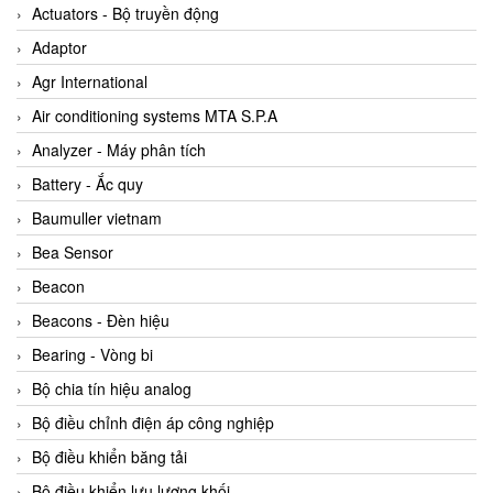
ABB Vietnam
Actuators - Bộ truyền động
AC Infinity Vietnam
Adaptor
AC&E Telecommunications
Agr International
AC&T Vietnam
Air conditioning systems MTA S.P.A
Accepta Vietnam
Analyzer - Máy phân tích
ACCUMAC Vietnam
Battery - Ắc quy
AccuWeb Vietnam
Baumuller vietnam
Acey
Bea Sensor
ACOEM Vietnam
Beacon
ADCA Vietnam
Beacons - Đèn hiệu
ADFweb Vietnam
Bearing - Vòng bi
Adler Vietnam
Bộ chia tín hiệu analog
Ados Vietnam
Bộ điều chỉnh điện áp công nghiệp
Advanced Energy Vietnam
Bộ điều khiển băng tải
Advantech Vietnam
Bộ điều khiển lưu lượng khối