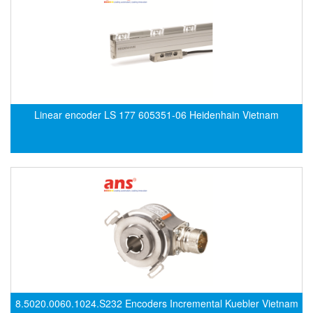
Fine Suntronix
FineTek
Finna Sensors Vietnam
Fireye
Fischer
Linear encoder LS 177 605351-06 Heidenhain Vietnam
Fisher
FISO Vietnam
FLENDER
Flexaust
Flexim
FLIR
FLOMAG
flotron
Flow Force/ Super Green Power-Tech
8.5020.0060.1024.S232 Encoders Incremental Kuebler Vietnam
Floweserve/PMV