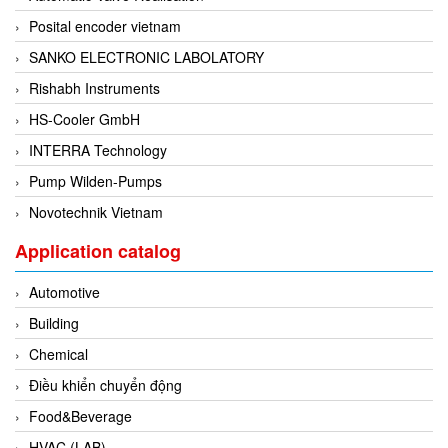
Grizzly Viet Nam
Posital encoder vietnam
Grundfos
SANKO ELECTRONIC LABOLATORY
GSEETECH
Rishabh Instruments
GURLEY
HS-Cooler GmbH
H&T Korea
INTERRA Technology
Hach
Pump Wilden-Pumps
HALS LUBE
Novotechnik Vietnam
Halstrup Walcher
Application catalog
HANMI
HANMI TECHWIN
Automotive
Hans Hennig
Building
Hanshin feeder
Chemical
Hans-Schmidt
Điều khiển chuyển động
Harold G. Schaevitz Industries Vietnam
Food&Beverage
Hawe
HVAC (LAB)