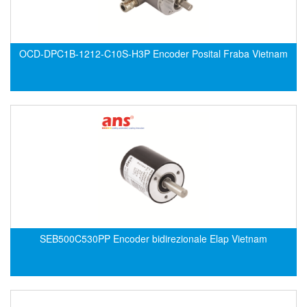
Francis Vietnam
FRANKE
Freezemod
OCD-DPC1B-1212-C10S-H3P Encoder Posital Fraba Vietnam
Fritsch Vietnam
FS CABLE
FS Inc Vietnam
FTM Vietnam
Fuji
Fujian LEAD
Fujikura
Fukuta
SEB500C530PP Encoder bidirezionale Elap Vietnam
GAI-Tronics
Gardasoft
GASDNA Vietnam