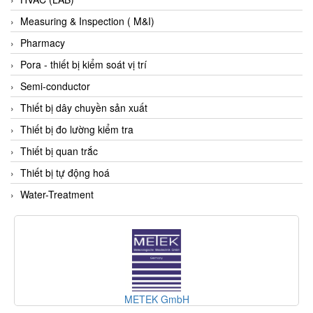
HBC-radiomatic
Measuring & Inspection ( M&I)
HBM
Pharmacy
Heidenhain
Pora - thiết bị kiểm soát vị trí
HEINRICHS
Semi-conductor
HELIOS GmbH/ Helios Heizelemente
Thiết bị dây chuyền sản xuất
Hengesbach
Thiết bị đo lường kiểm tra
HENGSHUI
Thiết bị quan trắc
Hengstler
Thiết bị tự động hoá
HepcoMotion
Water-Treatment
herman-tech Viet Nam
Higen motor
High pressure / SPRAGUE Vietnam
Hikmicrotech Vietnam
HILSCHER
METEK GmbH