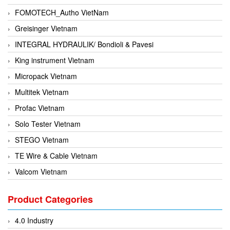
FOMOTECH_Autho VietNam
Greisinger Vietnam
INTEGRAL HYDRAULIK/ Bondioli & Pavesi
King instrument Vietnam
Micropack Vietnam
Multitek Vietnam
Profac Vietnam
Solo Tester Vietnam
STEGO Vietnam
TE Wire & Cable Vietnam
Valcom Vietnam
Woodward Vietnam
Product Categories
3CTEST Vietnam
4B VietNam Vietnam
4.0 Industry