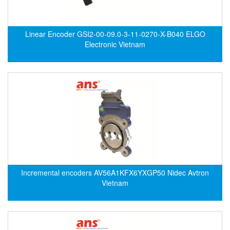
Electro-Sensors Vietnam
Elektrogas Vietnam
Linear Encoder GSI2-00-09.0-3-11-0270-X-B040 ELGO
Elektrophysik Vietnam
Electronic Vietnam
elesa-ganter
ELETTA
Elettrotek Kabel
ELGO Electronic
ELIS PLZEŇ
ELMEKO
ELMESS-Thermosystemtechnik
Eltex-Elektrostatik
Incremental encoders AV56A1KFX6YXGP50 Nidec Avtron
Eltherm
Vietnam
ELTRA Encoder
ELVEM Vietnam
Emaco