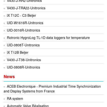
V430-J-RH2-Unitronics
Gestra
V430-J-TRA22-Unitronics
GF
iX T12C - C3 Beijer
Ghisalba
UID-W1616R-Unitronics
Gill Instruments
UID-0016R-Unitronics
Giovenzana Vietnam
Rotronic HygroLog TL-1D data loggers for temperature
Glamox
UID-0808T-Unitronics
Glavi
iX T12B Beijer
Global Encoder Vietnam
V430-J-T38-Unitronics
Glual
UID-0808R-Unitronics
GPA Pump
News
GRAVITY
Green instruments
ACEB Electronique - Premium Industrial Time Synchronization
and Display Systems from France
GREYSTONE
RA system
GREYSTONE
Automatic Valve Réalisation