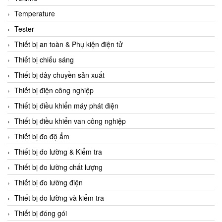
CCS
Temperature
CD Automation
Tester
CEAG Sicherheitst
Thiết bị an toàn & Phụ kiện điện tử
CEIA Vietnam
Thiết bị chiếu sáng
Celduc Vietnam
Thiết bị dây chuyền sản xuất
Cemb
Thiết bị điện công nghiệp
Centec GmbH
Thiết bị điều khiển máy phát điện
CEQUBE
Thiết bị điều khiển van công nghiệp
CHAUVIN ARNOUX
Thiết bị đo độ ẩm
Checkline
Thiết bị đo lường & Kiểm tra
Chino
Thiết bị đo lường chất lượng
Chiyoda Seiki
Thiết bị đo lường điện
Chiyoda-Tsusho
Thiết bị đo lường và kiểm tra
Chongqing Huaneng
Thiết bị đóng gói