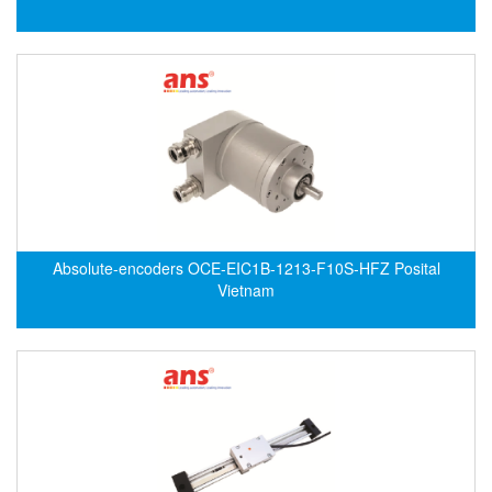
ECKERLE
Ecom-EX
ECONEX
Edward
EES
EGE Elektronik
Eilersen Vietnam
Ekstrom-Carlson
Absolute-encoders OCE-EIC1B-1213-F10S-HFZ Posital
Vietnam
Elands Cable Vietnam
Elap Vietnam
Electro Adda
Electro Industries
Electronic Design System S.R.L Vietnam
Electronics Inc. Viet Nam