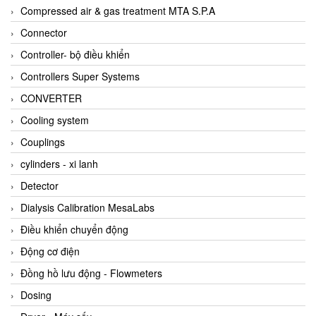
AKUSENSE
Compressed air & gas treatment MTA S.P.A
ALA OFFICINE SPA
Connector
Albrecht-Automatik Viet Nam
Controller- bộ điều khiển
Allen Bradley Vietnam
Controllers Super Systems
Alpha Moisture Vietnam
CONVERTER
Alpha-Achem Vietnam
Cooling system
Alphino
Couplings
ALRE-IT Vietnam
cylinders - xi lanh
Altech
Detector
Amarillo Gear
Dialysis Calibration MesaLabs
Ametek
Điều khiển chuyển động
AMPTRON Vietnam
Động cơ điện
AND Vietnam
Đồng hồ lưu động - Flowmeters
ANDERSON-NEGELE
Dosing
ANDILOG Technologies Vietnam