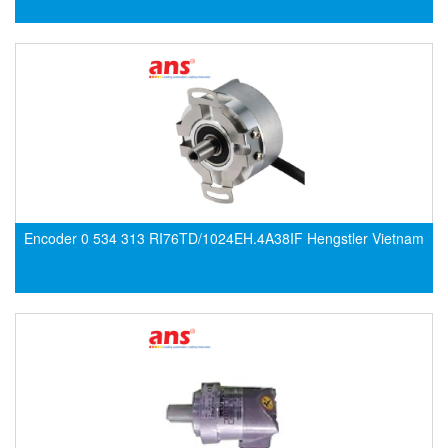
DEIF
Delmhorst VietNam
DELTA
Delta Ohm
Delta sensor
Delta-mobrey
DEMA Engineering/ Foam- IT
Encoder 0 534 313 RI76TD/1024EH.4A38IF Hengstler Vietnam
DESAX
DET-TRONICS
Deublin
Diakont
Dias Infrared
DINA Elektronik
Dinel