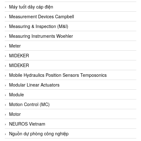
Barel Vietnam
Máy tuốt dây cáp điện
Barksdale
Measurement Devices Campbell
Bartec
Measuring & Inspection (M&I)
Basco
Measuring Instruments Woehler
Baumer
Meter
Baumuller Vietnam
MIDEKER
Baykee
MIDEKER
BBC Bircher Smart Access
Mobile Hydraulics Position Sensors Temposonics
BCS ITALY
Modular Linear Actuators
BEA SENSORS
Module
Beacon Extender
Motion Control (MC)
Beckhoff
Motor
Bedook
NEUROS Vietnam
Bei Sensor
Nguồn dự phòng công nghiệp