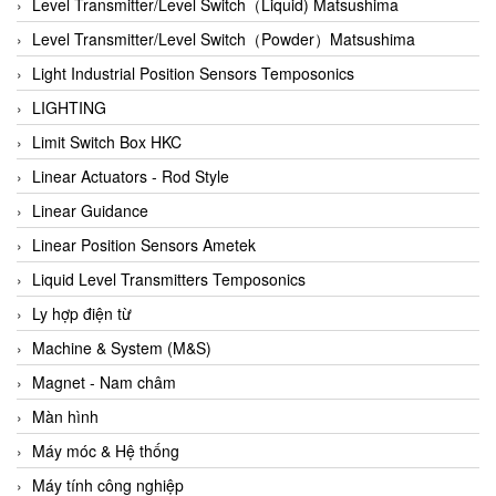
Auma
Level Transmitter/Level Switch（Liquid) Matsushima
Autec
Level Transmitter/Level Switch（Powder）Matsushima
Auto Flow
Light Industrial Position Sensors Temposonics
Automatic valve
LIGHTING
Aventics
Limit Switch Box HKC
Avproglobal
Linear Actuators - Rod Style
Axiomtek
Linear Guidance
AZBIL
Linear Position Sensors Ametek
B&C Electronics
Liquid Level Transmitters Temposonics
B&R
Ly hợp điện từ
Babcok wilcox
Machine & System (M&S)
Baelz Automatic Vietnam
Magnet - Nam châm
Bahr Modultechnik Vietnam
Màn hình
Balluff
Máy móc & Hệ thống
BamBo Vietnam
Máy tính công nghiệp