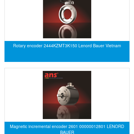
DSTI
DUCATI
Duclean
Dukin Besko
Dunkermotoren
Rotary encoder 2444KZMT3K150 Lenord Bauer Vietnam
Durag
Dwyer
DYH
Dynisco
E+E ELEKTRONIK
E+H
E2S
Earthtech
Eaton
Magnetic incremental encoder 2601 00000012801 LENORD
EBMPAPST
BAUER