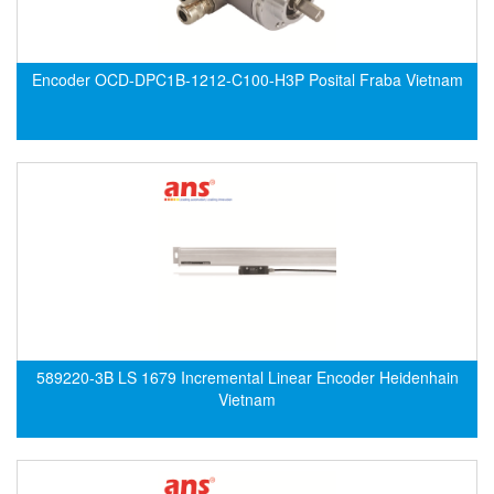
Evoqua
EXAIR
Encoder OCD-DPC1B-1212-C100-H3P Posital Fraba Vietnam
Exergen
Exide Technologies Vietnam
EXOR
FAIRCHILD
FANUC
FDM/ F.lli Della Marca Srl
FEIN
Felm
FESTO
589220-3B LS 1679 Incremental Linear Encoder Heidenhain
Vietnam
FHF (EATON Crouse-Hinds)
Fife/ Maxcess
Fimet