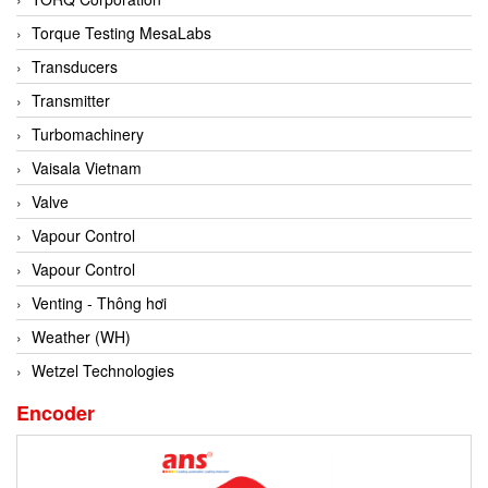
Conch
Torque Testing MesaLabs
Conductix/ WAMPFLER
Transducers
Contrec
Transmitter
Contrinex
Turbomachinery
Control Solution Minesota
Vaisala Vietnam
Copeland
Valve
Cortem
Vapour Control
Cosa Xentaur
Vapour Control
Cosil
Venting - Thông hơi
Coulton
Weather (WH)
Crouzet
Wetzel Technologies
Crowcon
Encoder
Crutec Dust Zero Vietnam
Crydom