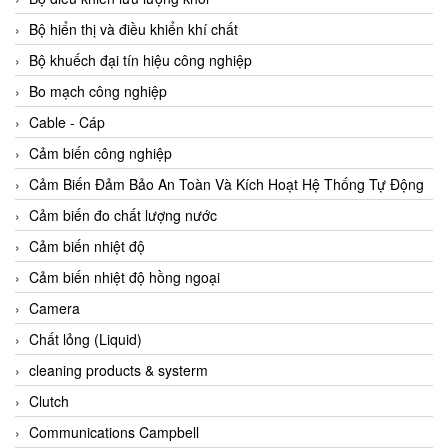
Agate Vietnam
Bộ hiển thị và điều khiển khí chất
AGR International Vietnam
Bộ khuếch đại tín hiệu công nghiệp
Aichi Tokei Denki Vietnam
Bo mạch công nghiệp
Aii Vietnam
Cable - Cáp
AIKOH
Cảm biến công nghiệp
AINUO Vietnam
Cảm Biến Đảm Bảo An Toàn Và Kích Hoạt Hệ Thống Tự Động
AIR MAJOR
Cảm biến đo chất lượng nước
Aira Euro Automation
Cảm biến nhiệt độ
Airtac Vietnam
Cảm biến nhiệt độ hồng ngoại
Airtec Vietnam
Camera
AI-Tek Vietnam
Chất lỏng (Liquid)
Akerstroms Viet Nam
cleaning products & systerm
AKO Armaturen & Separationstechnik
Clutch
AKO Armaturen & Separationstechnik Vietnam
Communications Campbell