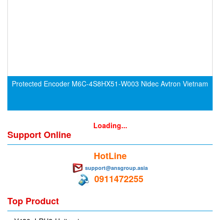
Gasensor
Gave
Gazex
GD GODAI ENGINEERING
GE Panametrics
GEDORE
Protected Encoder M6C-4S8HX51-W003 Nidec Avtron Vietnam
GEFA PROCESSTECHNIK GMBH
Gefran
Gems Sensor
Loading...
Support Online
Gemu
GENEBRE
HotLine
Genesislamp
support@ansgroup.asia
0911472255
Geokon Vietnam
GESIPA
Top Product
Gessmann