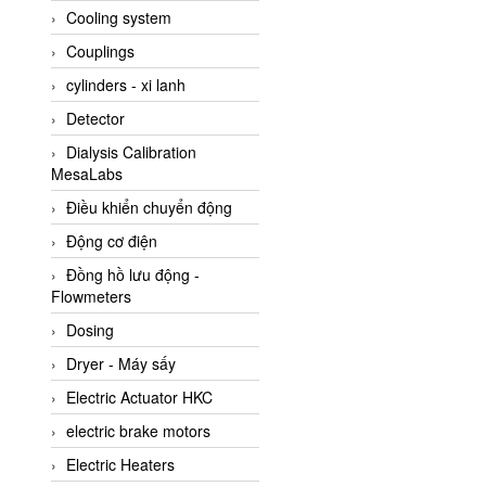
Cooling system
Amarillo Gear
Couplings
Ametek
cylinders - xi lanh
AMPTRON Vietnam
Detector
AND Vietnam
Dialysis Calibration
ANDERSON-NEGELE
MesaLabs
ANDILOG Technologies
Điều khiển chuyển động
Vietnam
Động cơ điện
Anritsu
Đồng hồ lưu động -
ANTEC S.A
Flowmeters
Antico pumps
Dosing
Anybus/ HMS
Dryer - Máy sấy
AOBEN
Electric Actuator HKC
Apex Dynamics Vietnam
electric brake motors
Apex Dynamics Vietnam
Electric Heaters
Apiste