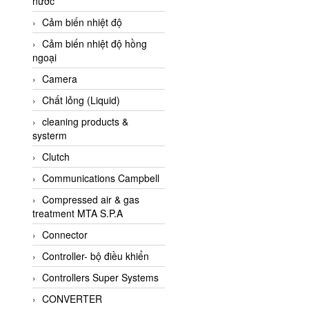
nước
AI-Tek Vietnam
Cảm biến nhiệt độ
Akerstroms Viet Nam
Cảm biến nhiệt độ hồng
AKO Armaturen &
ngoại
Separationstechnik
Camera
AKO Armaturen &
Separationstechnik Vietnam
Chất lỏng (Liquid)
AKUSENSE
cleaning products &
systerm
ALA OFFICINE SPA
Clutch
Albrecht-Automatik Viet
Nam
Communications Campbell
Allen Bradley Vietnam
Compressed air & gas
treatment MTA S.P.A
Alpha Moisture Vietnam
Connector
Alpha-Achem Vietnam
Controller- bộ điều khiển
Alphino
Controllers Super Systems
ALRE-IT Vietnam
CONVERTER
Altech