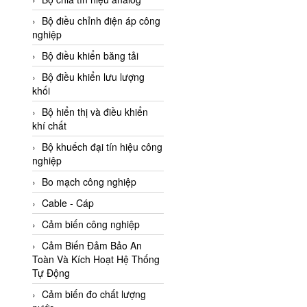
Adler Vietnam
Bộ điều chỉnh điện áp công
Ados Vietnam
nghiệp
Advanced Energy Vietnam
Bộ điều khiển băng tải
Advantech Vietnam
Bộ điều khiển lưu lượng
khối
Agate Vietnam
Bộ hiển thị và điều khiển
AGR International Vietnam
khí chất
Aichi Tokei Denki Vietnam
Bộ khuếch đại tín hiệu công
nghiệp
Aii Vietnam
AIKOH
Bo mạch công nghiệp
AINUO Vietnam
Cable - Cáp
AIR MAJOR
Cảm biến công nghiệp
Aira Euro Automation
Cảm Biến Đảm Bảo An
Toàn Và Kích Hoạt Hệ Thống
Airtac Vietnam
Tự Động
Airtec Vietnam
Cảm biến đo chất lượng