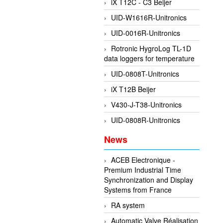
iX T12C - C3 Beijer
UID-W1616R-Unitronics
UID-0016R-Unitronics
Rotronic HygroLog TL-1D
data loggers for temperature
UID-0808T-Unitronics
iX T12B Beijer
V430-J-T38-Unitronics
UID-0808R-Unitronics
News
ACEB Electronique -
Premium Industrial Time
Synchronization and Display
Systems from France
RA system
Automatic Valve Réalisation