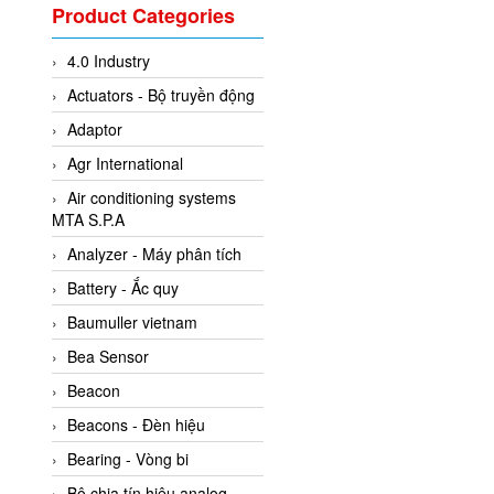
Valcom Vietnam
Product Categories
Woodward Vietnam
4.0 Industry
3CTEST Vietnam
Actuators - Bộ truyền động
4B VietNam Vietnam
Adaptor
ABB Vietnam
Agr International
AC Infinity Vietnam
Air conditioning systems
AC&E Telecommunications
MTA S.P.A
AC&T Vietnam
Analyzer - Máy phân tích
Accepta Vietnam
Battery - Ắc quy
ACCUMAC Vietnam
Baumuller vietnam
AccuWeb Vietnam
Bea Sensor
Acey
Beacon
ACOEM Vietnam
Beacons - Đèn hiệu
ADCA Vietnam
Bearing - Vòng bi
ADFweb Vietnam
Bộ chia tín hiệu analog