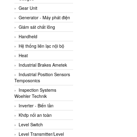
ATC Pneumatic
Gear Unit
ATEX System
Generator - Máy phát điện
ATI - IA
Giám sát chất lỏng
ATI (Analytical Technology
Handheld
Inc)
Hệ thống liên lạc nội bộ
Atos
Heat
Atrax
Industrial Brakes Ametek
Auma
Industrial Position Sensors
Autec
Temposonics
Auto Flow
Inspection Systems
Automatic valve
Woehler Technik
Aventics
Inverter - Biến tần
Avproglobal
Khớp nối an toàn
Axiomtek
Level Switch
AZBIL
Level Transmitter/Level