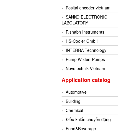
Posital encoder vietnam
SANKO ELECTRONIC
LABOLATORY
Rishabh Instruments
HS-Cooler GmbH
INTERRA Technology
Pump Wilden-Pumps
Novotechnik Vietnam
Application catalog
Automotive
Building
Chemical
Điều khiển chuyển động
Food&Beverage