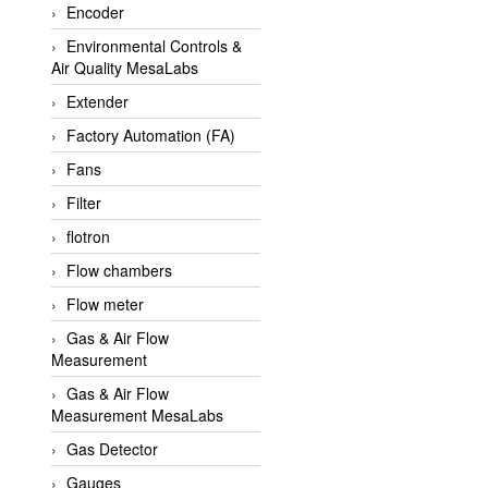
Encoder
APLISENS VietNam
Environmental Controls &
Apollo Fire
Air Quality MesaLabs
Appleton
Extender
AQ Matic
Factory Automation (FA)
Aqualabo Vietnam
Fans
Aquametro
Filter
ARCA Regler
flotron
Arcos Hydraulik
Flow chambers
Ardetem-Sfere-Vietnam
Flow meter
Argal
Gas & Air Flow
Measurement
AS ENERGI
Gas & Air Flow
ASCO CO2
Measurement MesaLabs
Asker
Gas Detector
AT2E
Gauges