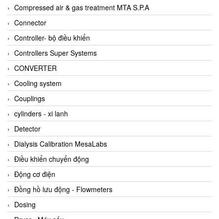
AKUSENSE
Compressed air & gas treatment MTA S.P.A
ALA OFFICINE SPA
Connector
Albrecht-Automatik Viet Nam
Controller- bộ điều khiển
Allen Bradley Vietnam
Controllers Super Systems
Alpha Moisture Vietnam
CONVERTER
Alpha-Achem Vietnam
Cooling system
Alphino
Couplings
ALRE-IT Vietnam
cylinders - xi lanh
Altech
Detector
Amarillo Gear
Dialysis Calibration MesaLabs
Ametek
Điều khiển chuyển động
AMPTRON Vietnam
Động cơ điện
AND Vietnam
Đồng hồ lưu động - Flowmeters
ANDERSON-NEGELE
Dosing
ANDILOG Technologies Vietnam