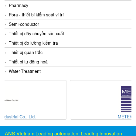
DSTI
Pharmacy
DUCATI
Pora - thiết bị kiểm soát vị trí
Duclean
Semi-conductor
Dukin Besko
Thiết bị dây chuyền sản xuất
Dunkermotoren
Thiết bị đo lường kiểm tra
Durag
Thiết bị quan trắc
Dwyer
Thiết bị tự động hoá
DYH
Water-Treatment
Dynisco
E+E ELEKTRONIK
E+H
E2S
Earthtech
METEK GmbH
Eaton
EBMPAPST
ANS Vietnam Leading automation, Leading innovation