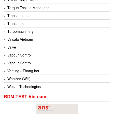
Conch
Torque Testing MesaLabs
Conductix/ WAMPFLER
Transducers
Contrec
Transmitter
Contrinex
Turbomachinery
Control Solution Minesota
Vaisala Vietnam
Copeland
Valve
Cortem
Vapour Control
Cosa Xentaur
Vapour Control
Cosil
Venting - Thông hơi
Coulton
Weather (WH)
Crouzet
Wetzel Technologies
Crowcon
RDM TEST Vietnam
Crutec Dust Zero Vietnam
Crydom