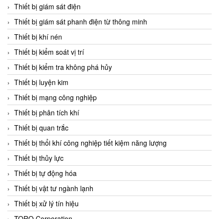
Chromalox
Thiết bị giám sát điện
ChuanYi
Thiết bị giám sát phanh điện từ thông minh
CIC
Thiết bị khí nén
Clage
Thiết bị kiểm soát vị trí
Clake Fololo
Thiết bị kiểm tra không phá hủy
Clark Cooper
Thiết bị luyện kim
CMC Ventilazione
Thiết bị mạng công nghiệp
Coax Valves Inc
Thiết bị phân tích khí
Codel
Thiết bị quan trắc
Cofimco
Thiết bị thổi khí công nghiệp tiết kiệm năng lượng
Coltraco
Thiết bị thủy lực
Comat Releco
Thiết bị tự động hóa
Comax
Thiết bị vật tư ngành lạnh
COMETECH VietNam
Thiết bị xử lý tín hiệu
COMFILE Technology
TORQ Corporation