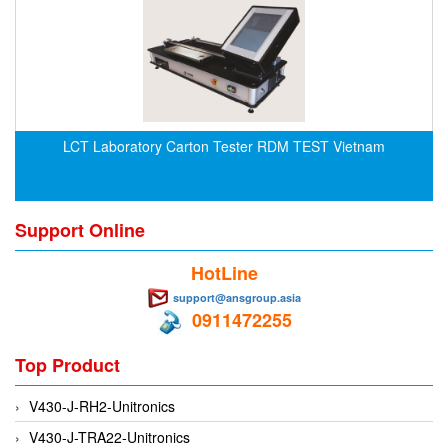
CRYSOUND
CS&P Technologies
CSC
CS-Instrument
cs-instruments
LCT Laboratory Carton Tester RDM TEST Vietnam
CTC
Cygnus
Support Online
Cypet Vietnam
Daehan Sensor
HotLine
Daito Kogyo
support@ansgroup.asia
0911472255
Dandong Huayu
Danfoss
Top Product
Datalogic Vietnam
V430-J-RH2-Unitronics
Datexel
V430-J-TRA22-Unitronics
Debron VietNam