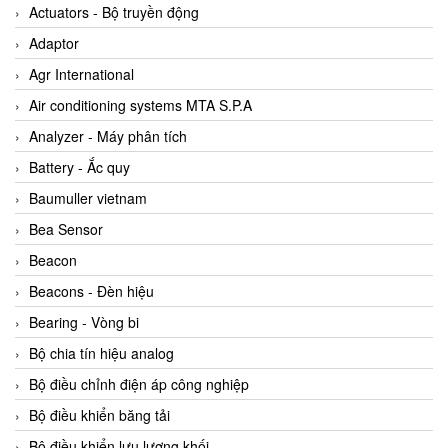
ABB Vietnam
Actuators - Bộ truyền động
AC Infinity Vietnam
Adaptor
AC&E Telecommunications
Agr International
AC&T Vietnam
Air conditioning systems MTA S.P.A
Accepta Vietnam
Analyzer - Máy phân tích
ACCUMAC Vietnam
Battery - Ắc quy
AccuWeb Vietnam
Baumuller vietnam
Acey
Bea Sensor
ACOEM Vietnam
Beacon
ADCA Vietnam
Beacons - Đèn hiệu
ADFweb Vietnam
Bearing - Vòng bi
Adler Vietnam
Bộ chia tín hiệu analog
Ados Vietnam
Bộ điều chỉnh điện áp công nghiệp
Advanced Energy Vietnam
Bộ điều khiển băng tải
Advantech Vietnam
Bộ điều khiển lưu lượng khối