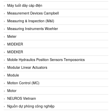
Barel Vietnam
Máy tuốt dây cáp điện
Barksdale
Measurement Devices Campbell
Bartec
Measuring & Inspection (M&I)
Basco
Measuring Instruments Woehler
Baumer
Meter
Baumuller Vietnam
MIDEKER
Baykee
MIDEKER
BBC Bircher Smart Access
Mobile Hydraulics Position Sensors Temposonics
BCS ITALY
Modular Linear Actuators
BEA SENSORS
Module
Beacon Extender
Motion Control (MC)
Beckhoff
Motor
Bedook
NEUROS Vietnam
Bei Sensor
Nguồn dự phòng công nghiệp