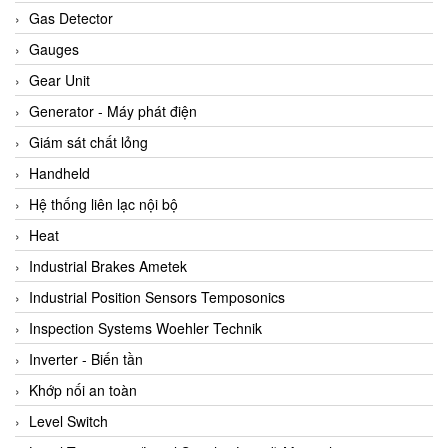
ARCA Regler
Gas Detector
Arcos Hydraulik
Gauges
Ardetem-Sfere-Vietnam
Gear Unit
Argal
Generator - Máy phát điện
AS ENERGI
Giám sát chất lỏng
ASCO CO2
Handheld
Asker
Hệ thống liên lạc nội bộ
AT2E
Heat
ATC Pneumatic
Industrial Brakes Ametek
ATEX System
Industrial Position Sensors Temposonics
ATI - IA
Inspection Systems Woehler Technik
ATI (Analytical Technology Inc)
Inverter - Biến tần
Atos
Khớp nối an toàn
Atrax
Level Switch