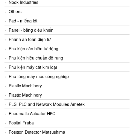
Beijer
Nook Industries
Beinlich-pumps
Others
Beka
Pad - miếng lót
BEKO
Panel - bảng điều khiển
Belimo
Phanh an toàn điện từ
Benetech Vietnam
Phụ kiện căn biên tự động
Bently Nevada
Phụ kiện hiệu chuẩn độ rung
Bentone Vietnam
Phụ kiện máy cắt kim loại
Bernstein Vietnam
Phụ tùng máy móc công nghiệp
Berthold
Plastic Machinery
Bestech
Plastic Machinery
Bestech
PLS, PLC and Network Modules Ametek
BETA
Pneumatic Actuator HKC
Bifold
Posital Fraba
Bihl+wiedemann
Position Detector Matsushima