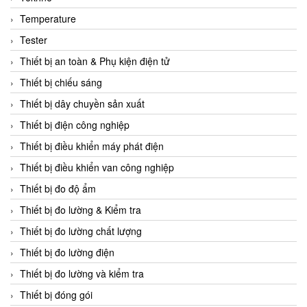
CCS
Temperature
CD Automation
Tester
CEAG Sicherheitst
Thiết bị an toàn & Phụ kiện điện tử
CEIA Vietnam
Thiết bị chiếu sáng
Celduc Vietnam
Thiết bị dây chuyền sản xuất
Cemb
Thiết bị điện công nghiệp
Centec GmbH
Thiết bị điều khiển máy phát điện
CEQUBE
Thiết bị điều khiển van công nghiệp
CHAUVIN ARNOUX
Thiết bị đo độ ẩm
Checkline
Thiết bị đo lường & Kiểm tra
Chino
Thiết bị đo lường chất lượng
Chiyoda Seiki
Thiết bị đo lường điện
Chiyoda-Tsusho
Thiết bị đo lường và kiểm tra
Chongqing Huaneng
Thiết bị đóng gói