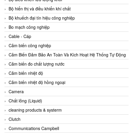
Agate Vietnam
Bộ hiển thị và điều khiển khí chất
AGR International Vietnam
Bộ khuếch đại tín hiệu công nghiệp
Aichi Tokei Denki Vietnam
Bo mạch công nghiệp
Aii Vietnam
Cable - Cáp
AIKOH
Cảm biến công nghiệp
AINUO Vietnam
Cảm Biến Đảm Bảo An Toàn Và Kích Hoạt Hệ Thống Tự Động
AIR MAJOR
Cảm biến đo chất lượng nước
Aira Euro Automation
Cảm biến nhiệt độ
Airtac Vietnam
Cảm biến nhiệt độ hồng ngoại
Airtec Vietnam
Camera
AI-Tek Vietnam
Chất lỏng (Liquid)
Akerstroms Viet Nam
cleaning products & systerm
AKO Armaturen & Separationstechnik
Clutch
AKO Armaturen & Separationstechnik Vietnam
Communications Campbell