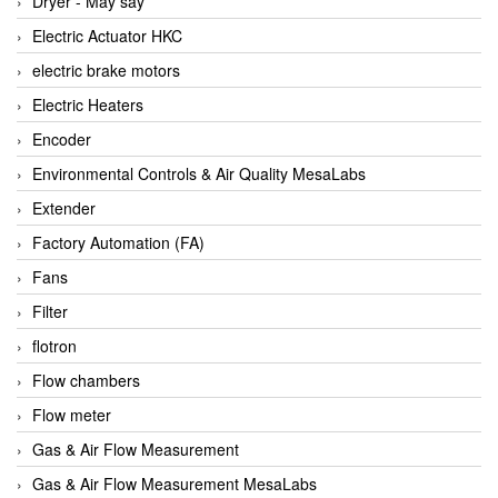
Dryer - Máy sấy
Anritsu
Electric Actuator HKC
ANTEC S.A
electric brake motors
Antico pumps
Electric Heaters
Anybus/ HMS
Encoder
AOBEN
Environmental Controls & Air Quality MesaLabs
Apex Dynamics Vietnam
Extender
Apex Dynamics Vietnam
Factory Automation (FA)
Apiste
Fans
APLISENS VietNam
Filter
Apollo Fire
flotron
Appleton
Flow chambers
AQ Matic
Flow meter
Aqualabo Vietnam
Gas & Air Flow Measurement
Aquametro
Gas & Air Flow Measurement MesaLabs