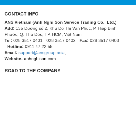
ECKERLE
CONTACT INFO
Ecom-EX
ANS Vietnam (Anh Nghi Son Service Trading Co., Ltd.)
ECONEX
Add:
135 Đường số 2, Khu Đô Thị Vạn Phúc, P. Hiệp Bình
Edward
Phước, Q. Thủ Đức, TP. HCM
, Việt Nam
Tel:
028 3517 0401 - 028 3517 0402 -
Fax:
028 3517 0403
EES
-
Hotline:
0911 47 22 55
Email:
EGE Elektronik
support@ansgroup.asia
;
Website:
anhnghison.com
Eilersen Vietnam
ROAD TO THE COMPANY
Ekstrom-Carlson
Elands Cable Vietnam
Elap Vietnam
Electro Adda
Electro Industries
Electronic Design System S.R.L Vietnam
Electronics Inc. Viet Nam