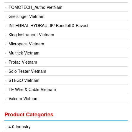
FOMOTECH_Autho VietNam
Greisinger Vietnam
INTEGRAL HYDRAULIK/ Bondioli & Pavesi
King instrument Vietnam
Micropack Vietnam
Multitek Vietnam
Profac Vietnam
Solo Tester Vietnam
STEGO Vietnam
TE Wire & Cable Vietnam
Valcom Vietnam
Woodward Vietnam
Product Categories
3CTEST Vietnam
4B VietNam Vietnam
4.0 Industry