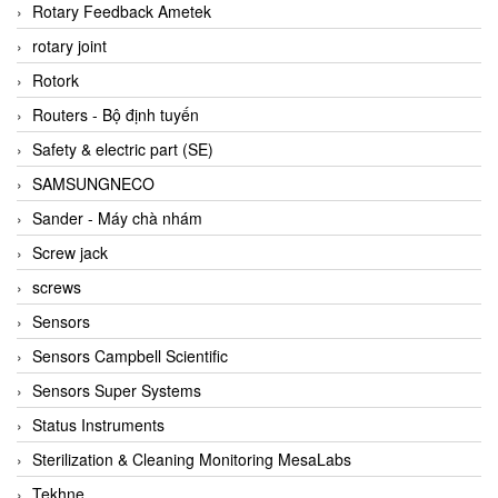
BRAUN Vietnam
Rotary Feedback Ametek
Brinkmann Pumpen
rotary joint
BRONKHORST
Rotork
Brook Instrument
Routers - Bộ định tuyến
Brooks Instrument Vietnam
Safety & electric part (SE)
Buhler
SAMSUNGNECO
BURLING INSTRUMENTS
Sander - Máy chà nhám
Burster
Screw jack
BUSCHJOST
screws
Calectro
Sensors
Campbell Scientific
Sensors Campbell Scientific
Canneed Vietnam
Sensors Super Systems
Cantoni
Status Instruments
CAPS
Sterilization & Cleaning Monitoring MesaLabs
CAREL Parts
Tekhne