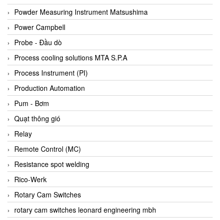
Bihl+wiedemann
Powder Measuring Instrument Matsushima
Bilz
Power Campbell
Binder Connector
Probe - Đầu dò
Biotech
Process cooling solutions MTA S.P.A
BirdX Vietnam
Process Instrument (PI)
BK Vibro
Production Automation
Black Box
Pum - Bơm
BlackBox Vietnam
Quạt thông gió
BLAGDON PUMP
Relay
Bloom Engineering
Remote Control (MC)
Boneng
Resistance spot welding
Bopp & Reuther Messtechnik
Rico-Werk
Bosch
Rotary Cam Switches
Boydcorp
rotary cam switches leonard engineering mbh