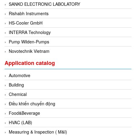
SANKO ELECTRONIC LABOLATORY
Di-Soric
Rishabh Instruments
Di-Soric
HS-Cooler GmbH
Dixon Valve
INTERRA Technology
Doctor Led Vietnam
Pump Wilden-Pumps
DOLD - Autho ANS
Novotechnik Vietnam
Dold Vietnam
Dongdo Tech
Application catalog
Donghwa Valve
Automotive
Dongkun
Building
Dosing Pump
Chemical
DR. NEUMANN Peltier-Technik
Điều khiển chuyển động
Driesen Kern
Food&Beverage
Dropsa Vietnam
HVAC (LAB)
Druck
Measuring & Inspection ( M&I)