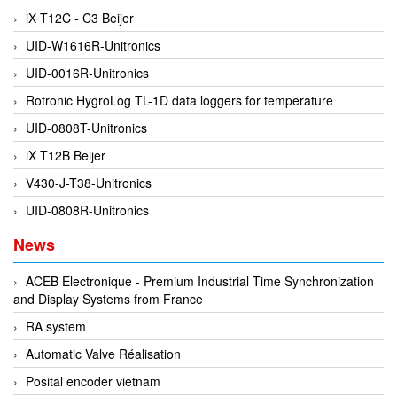
iX T12C - C3 Beijer
DEIF
UID-W1616R-Unitronics
Delmhorst VietNam
UID-0016R-Unitronics
DELTA
Rotronic HygroLog TL-1D data loggers for temperature
Delta Ohm
UID-0808T-Unitronics
Delta sensor
iX T12B Beijer
Delta-mobrey
V430-J-T38-Unitronics
DEMA Engineering/ Foam- IT
UID-0808R-Unitronics
DESAX
News
DET-TRONICS
Deublin
ACEB Electronique - Premium Industrial Time Synchronization
and Display Systems from France
Diakont
RA system
Dias Infrared
Automatic Valve Réalisation
DINA Elektronik
Posital encoder vietnam
Dinel