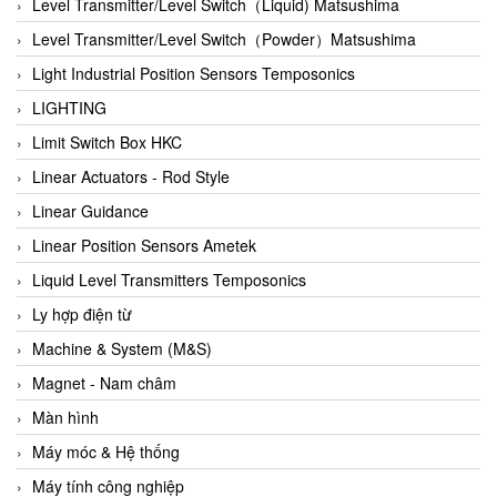
Auma
Level Transmitter/Level Switch（Liquid) Matsushima
Autec
Level Transmitter/Level Switch（Powder）Matsushima
Auto Flow
Light Industrial Position Sensors Temposonics
Automatic valve
LIGHTING
Aventics
Limit Switch Box HKC
Avproglobal
Linear Actuators - Rod Style
Axiomtek
Linear Guidance
AZBIL
Linear Position Sensors Ametek
B&C Electronics
Liquid Level Transmitters Temposonics
B&R
Ly hợp điện từ
Babcok wilcox
Machine & System (M&S)
Baelz Automatic Vietnam
Magnet - Nam châm
Bahr Modultechnik Vietnam
Màn hình
Balluff
Máy móc & Hệ thống
BamBo Vietnam
Máy tính công nghiệp