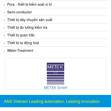
DSTI
Pora - thiết bị kiểm soát vị trí
DUCATI
Semi-conductor
Duclean
Thiết bị dây chuyền sản xuất
Dukin Besko
Thiết bị đo lường kiểm tra
Dunkermotoren
Thiết bị quan trắc
Durag
Thiết bị tự động hoá
Dwyer
Water-Treatment
DYH
Dynisco
E+E ELEKTRONIK
E+H
E2S
GmbH
Inline Industrie
Earthtech
Eaton
ANS Vietnam Leading automation, Leading innovation
EBMPAPST