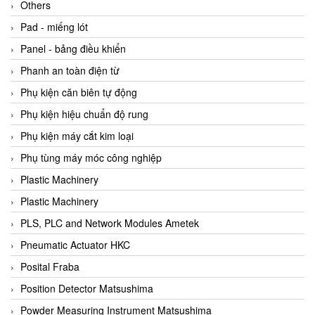
Beijer
Others
Beinlich-pumps
Pad - miếng lót
Beka
Panel - bảng điều khiển
BEKO
Phanh an toàn điện từ
Belimo
Phụ kiện căn biên tự động
Benetech Vietnam
Phụ kiện hiệu chuẩn độ rung
Bently Nevada
Phụ kiện máy cắt kim loại
Bentone Vietnam
Phụ tùng máy móc công nghiệp
Bernstein Vietnam
Plastic Machinery
Berthold
Plastic Machinery
Bestech
PLS, PLC and Network Modules Ametek
Bestech
Pneumatic Actuator HKC
BETA
Posital Fraba
Bifold
Position Detector Matsushima
Bihl+wiedemann
Powder Measuring Instrument Matsushima