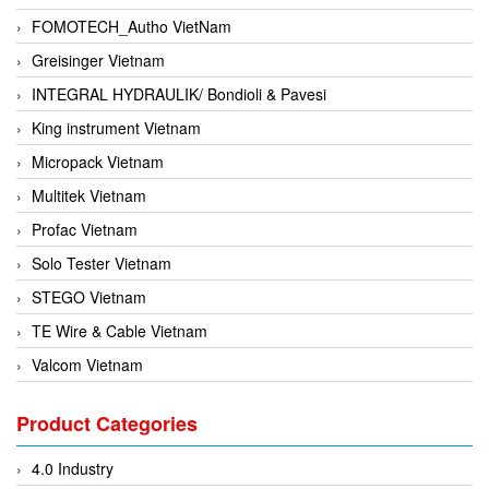
FOMOTECH_Autho VietNam
Greisinger Vietnam
INTEGRAL HYDRAULIK/ Bondioli & Pavesi
King instrument Vietnam
Micropack Vietnam
Multitek Vietnam
Profac Vietnam
Solo Tester Vietnam
STEGO Vietnam
TE Wire & Cable Vietnam
Valcom Vietnam
Woodward Vietnam
Product Categories
3CTEST Vietnam
4B VietNam Vietnam
4.0 Industry