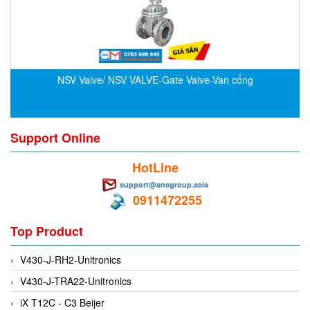
CRYSOUND
CS&P Technologies
CSC
CS-Instrument
NSV Valve/ NSV VALVE-Gate Valve-Van cổng
cs-instruments
CTC
Support Online
Cygnus
Cypet Vietnam
HotLine
Daehan Sensor
support@ansgroup.asia
0911472255
Daito Kogyo
Dandong Huayu
Top Product
Danfoss
V430-J-RH2-Unitronics
Datalogic Vietnam
V430-J-TRA22-Unitronics
Datexel
iX T12C - C3 Beijer
Debron VietNam