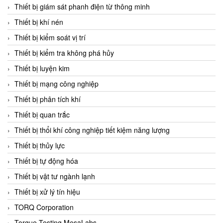
Chromalox
Thiết bị giám sát phanh điện từ thông minh
ChuanYi
Thiết bị khí nén
CIC
Thiết bị kiểm soát vị trí
Clage
Thiết bị kiểm tra không phá hủy
Clake Fololo
Thiết bị luyện kim
Clark Cooper
Thiết bị mạng công nghiệp
CMC Ventilazione
Thiết bị phân tích khí
Coax Valves Inc
Thiết bị quan trắc
Codel
Thiết bị thổi khí công nghiệp tiết kiệm năng lượng
Cofimco
Thiết bị thủy lực
Coltraco
Thiết bị tự động hóa
Comat Releco
Thiết bị vật tư ngành lạnh
Comax
Thiết bị xử lý tín hiệu
COMETECH VietNam
TORQ Corporation
COMFILE Technology
Torque Testing MesaLabs