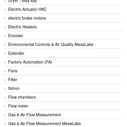
Dryer - Máy sấy
Anritsu
Electric Actuator HKC
ANTEC S.A
electric brake motors
Antico pumps
Electric Heaters
Anybus/ HMS
Encoder
AOBEN
Environmental Controls & Air Quality MesaLabs
Apex Dynamics Vietnam
Extender
Apex Dynamics Vietnam
Factory Automation (FA)
Apiste
Fans
APLISENS VietNam
Filter
Apollo Fire
flotron
Appleton
Flow chambers
AQ Matic
Flow meter
Aqualabo Vietnam
Gas & Air Flow Measurement
Aquametro
Gas & Air Flow Measurement MesaLabs