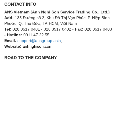
CONTACT INFO
ECKERLE
ANS Vietnam (Anh Nghi Son Service Trading Co., Ltd.)
Ecom-EX
Add:
135 Đường số 2, Khu Đô Thị Vạn Phúc, P. Hiệp Bình
ECONEX
Phước, Q. Thủ Đức, TP. HCM
, Việt Nam
Tel:
028 3517 0401 - 028 3517 0402 -
Fax:
028 3517 0403
Edward
-
Hotline:
0911 47 22 55
Email:
EES
support@ansgroup.asia
;
Website:
anhnghison.com
EGE Elektronik
ROAD TO THE COMPANY
Eilersen Vietnam
Ekstrom-Carlson
Elands Cable Vietnam
Elap Vietnam
Electro Adda
Electro Industries
Electronic Design System S.R.L Vietnam
Electronics Inc. Viet Nam