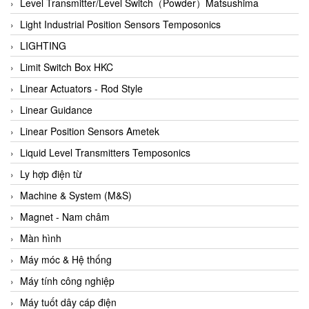
Auma
Level Transmitter/Level Switch（Powder）Matsushima
Autec
Light Industrial Position Sensors Temposonics
Auto Flow
LIGHTING
Automatic valve
Limit Switch Box HKC
Aventics
Linear Actuators - Rod Style
Avproglobal
Linear Guidance
Axiomtek
Linear Position Sensors Ametek
AZBIL
Liquid Level Transmitters Temposonics
B&C Electronics
Ly hợp điện từ
B&R
Machine & System (M&S)
Babcok wilcox
Magnet - Nam châm
Baelz Automatic Vietnam
Màn hình
Bahr Modultechnik Vietnam
Máy móc & Hệ thống
Balluff
Máy tính công nghiệp
BamBo Vietnam
Máy tuốt dây cáp điện