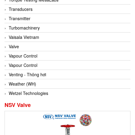
Conch
Transducers
Conductix/ WAMPFLER
Transmitter
Contrec
Turbomachinery
Contrinex
Vaisala Vietnam
Control Solution Minesota
Valve
Copeland
Vapour Control
Cortem
Vapour Control
Cosa Xentaur
Venting - Thông hơi
Cosil
Weather (WH)
Coulton
Wetzel Technologies
Crouzet
NSV Valve
Crowcon
Crutec Dust Zero Vietnam
Crydom