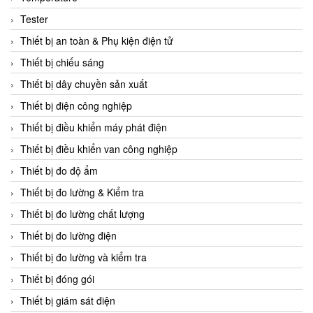
CCS
Tester
CD Automation
Thiết bị an toàn & Phụ kiện điện tử
CEAG Sicherheitst
Thiết bị chiếu sáng
CEIA Vietnam
Thiết bị dây chuyền sản xuất
Celduc Vietnam
Thiết bị điện công nghiệp
Cemb
Thiết bị điều khiển máy phát điện
Centec GmbH
Thiết bị điều khiển van công nghiệp
CEQUBE
Thiết bị đo độ ẩm
CHAUVIN ARNOUX
Thiết bị đo lường & Kiểm tra
Checkline
Thiết bị đo lường chất lượng
Chino
Thiết bị đo lường điện
Chiyoda Seiki
Thiết bị đo lường và kiểm tra
Chiyoda-Tsusho
Thiết bị đóng gói
Chongqing Huaneng
Thiết bị giám sát điện