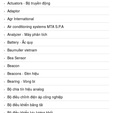
ABB Vietnam
Actuators - Bộ truyền động
AC Infinity Vietnam
Adaptor
AC&E Telecommunications
Agr International
AC&T Vietnam
Air conditioning systems MTA S.P.A
Accepta Vietnam
Analyzer - Máy phân tích
ACCUMAC Vietnam
Battery - Ắc quy
AccuWeb Vietnam
Baumuller vietnam
Acey
Bea Sensor
ACOEM Vietnam
Beacon
ADCA Vietnam
Beacons - Đèn hiệu
ADFweb Vietnam
Bearing - Vòng bi
Adler Vietnam
Bộ chia tín hiệu analog
Ados Vietnam
Bộ điều chỉnh điện áp công nghiệp
Advanced Energy Vietnam
Bộ điều khiển băng tải
Advantech Vietnam
Bộ điều khiển lưu lượng khối