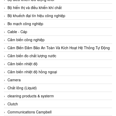
Agate Vietnam
Bộ hiển thị và điều khiển khí chất
AGR International Vietnam
Bộ khuếch đại tín hiệu công nghiệp
Aichi Tokei Denki Vietnam
Bo mạch công nghiệp
Aii Vietnam
Cable - Cáp
AIKOH
Cảm biến công nghiệp
AINUO Vietnam
Cảm Biến Đảm Bảo An Toàn Và Kích Hoạt Hệ Thống Tự Động
AIR MAJOR
Cảm biến đo chất lượng nước
Aira Euro Automation
Cảm biến nhiệt độ
Airtac Vietnam
Cảm biến nhiệt độ hồng ngoại
Airtec Vietnam
Camera
AI-Tek Vietnam
Chất lỏng (Liquid)
Akerstroms Viet Nam
cleaning products & systerm
AKO Armaturen & Separationstechnik
Clutch
AKO Armaturen & Separationstechnik Vietnam
Communications Campbell