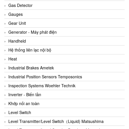
ARCA Regler
Gas Detector
Arcos Hydraulik
Gauges
Ardetem-Sfere-Vietnam
Gear Unit
Argal
Generator - Máy phát điện
AS ENERGI
Handheld
ASCO CO2
Hệ thống liên lạc nội bộ
Asker
Heat
AT2E
Industrial Brakes Ametek
ATC Pneumatic
Industrial Position Sensors Temposonics
ATEX System
Inspection Systems Woehler Technik
ATI - IA
Inverter - Biến tần
ATI (Analytical Technology Inc)
Khớp nối an toàn
Atos
Level Switch
Atrax
Level Transmitter/Level Switch（Liquid) Matsushima