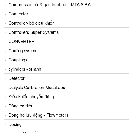
AKUSENSE
Compressed air & gas treatment MTA S.P.A
ALA OFFICINE SPA
Connector
Albrecht-Automatik Viet Nam
Controller- bộ điều khiển
Allen Bradley Vietnam
Controllers Super Systems
Alpha Moisture Vietnam
CONVERTER
Alpha-Achem Vietnam
Cooling system
Alphino
Couplings
ALRE-IT Vietnam
cylinders - xi lanh
Altech
Detector
Amarillo Gear
Dialysis Calibration MesaLabs
Ametek
Điều khiển chuyển động
AMPTRON Vietnam
Động cơ điện
AND Vietnam
Đồng hồ lưu động - Flowmeters
ANDERSON-NEGELE
Dosing
ANDILOG Technologies Vietnam