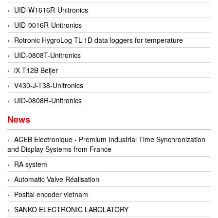
UID-W1616R-Unitronics
DEIF
UID-0016R-Unitronics
Delmhorst VietNam
Rotronic HygroLog TL-1D data loggers for temperature
DELTA
UID-0808T-Unitronics
Delta Ohm
iX T12B Beijer
Delta sensor
V430-J-T38-Unitronics
Delta-mobrey
UID-0808R-Unitronics
DEMA Engineering/ Foam- IT
News
DESAX
DET-TRONICS
ACEB Electronique - Premium Industrial Time Synchronization
and Display Systems from France
Deublin
RA system
Diakont
Automatic Valve Réalisation
Dias Infrared
Posital encoder vietnam
DINA Elektronik
SANKO ELECTRONIC LABOLATORY
Dinel