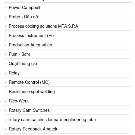
Bihl+wiedemann
Power Campbell
Bilz
Probe - Đầu dò
Binder Connector
Process cooling solutions MTA S.P.A
Biotech
Process Instrument (PI)
BirdX Vietnam
Production Automation
BK Vibro
Pum - Bơm
Black Box
Quạt thông gió
BlackBox Vietnam
Relay
BLAGDON PUMP
Remote Control (MC)
Bloom Engineering
Resistance spot welding
Boneng
Rico-Werk
Bopp & Reuther Messtechnik
Rotary Cam Switches
Bosch
rotary cam switches leonard engineering mbh
Boydcorp
Rotary Feedback Ametek