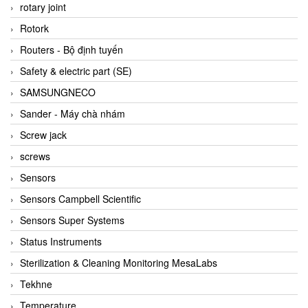
BRAUN Vietnam
rotary joint
Brinkmann Pumpen
Rotork
BRONKHORST
Routers - Bộ định tuyến
Brook Instrument
Safety & electric part (SE)
Brooks Instrument Vietnam
SAMSUNGNECO
Buhler
Sander - Máy chà nhám
BURLING INSTRUMENTS
Screw jack
Burster
screws
BUSCHJOST
Sensors
Calectro
Sensors Campbell Scientific
Campbell Scientific
Sensors Super Systems
Canneed Vietnam
Status Instruments
Cantoni
Sterilization & Cleaning Monitoring MesaLabs
CAPS
Tekhne
CAREL Parts
Temperature