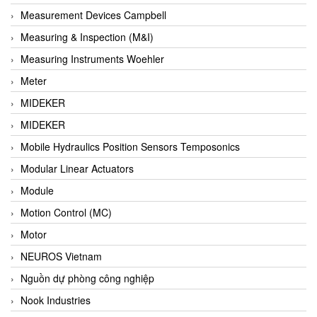
Barel Vietnam
Measurement Devices Campbell
Barksdale
Measuring & Inspection (M&I)
Bartec
Measuring Instruments Woehler
Basco
Meter
Baumer
MIDEKER
Baumuller Vietnam
MIDEKER
Baykee
Mobile Hydraulics Position Sensors Temposonics
BBC Bircher Smart Access
Modular Linear Actuators
BCS ITALY
Module
BEA SENSORS
Motion Control (MC)
Beacon Extender
Motor
Beckhoff
NEUROS Vietnam
Bedook
Nguồn dự phòng công nghiệp
Bei Sensor
Nook Industries