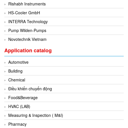
Rishabh Instruments
Di-Soric
HS-Cooler GmbH
Di-Soric
INTERRA Technology
Dixon Valve
Pump Wilden-Pumps
Doctor Led Vietnam
Novotechnik Vietnam
DOLD - Autho ANS
Dold Vietnam
Application catalog
Dongdo Tech
Automotive
Donghwa Valve
Building
Dongkun
Chemical
Dosing Pump
Điều khiển chuyển động
DR. NEUMANN Peltier-Technik
Food&Beverage
Driesen Kern
HVAC (LAB)
Dropsa Vietnam
Measuring & Inspection ( M&I)
Druck
Pharmacy