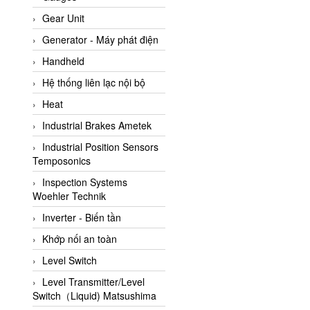
ATC Pneumatic
Gear Unit
ATEX System
Generator - Máy phát điện
ATI - IA
Handheld
ATI (Analytical Technology
Hệ thống liên lạc nội bộ
Inc)
Heat
Atos
Industrial Brakes Ametek
Atrax
Industrial Position Sensors
Auma
Temposonics
Autec
Inspection Systems
Auto Flow
Woehler Technik
Automatic valve
Inverter - Biến tần
Aventics
Khớp nối an toàn
Avproglobal
Level Switch
Axiomtek
Level Transmitter/Level
Switch（Liquid) Matsushima
AZBIL