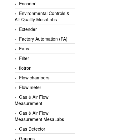
Encoder
APLISENS VietNam
Environmental Controls &
Apollo Fire
Air Quality MesaLabs
Appleton
Extender
AQ Matic
Factory Automation (FA)
Aqualabo Vietnam
Fans
Aquametro
Filter
ARCA Regler
flotron
Arcos Hydraulik
Flow chambers
Ardetem-Sfere-Vietnam
Flow meter
Argal
Gas & Air Flow
Measurement
AS ENERGI
Gas & Air Flow
ASCO CO2
Measurement MesaLabs
Asker
Gas Detector
AT2E
Gauges