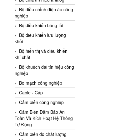
Adler Vietnam
Bộ điều chỉnh điện áp công
Ados Vietnam
nghiệp
Advanced Energy Vietnam
Bộ điều khiển băng tải
Advantech Vietnam
Bộ điều khiển lưu lượng
khối
Agate Vietnam
Bộ hiển thị và điều khiển
AGR International Vietnam
khí chất
Aichi Tokei Denki Vietnam
Bộ khuếch đại tín hiệu công
nghiệp
Aii Vietnam
AIKOH
Bo mạch công nghiệp
AINUO Vietnam
Cable - Cáp
AIR MAJOR
Cảm biến công nghiệp
Aira Euro Automation
Cảm Biến Đảm Bảo An
Toàn Và Kích Hoạt Hệ Thống
Airtac Vietnam
Tự Động
Airtec Vietnam
Cảm biến đo chất lượng