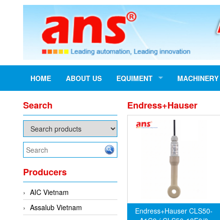
HOME
ABOUT US
EQUIMENT
MACHINERY
Search
Endress+Hauser
Producers
AIC Vietnam
Assalub Vietnam
Endress+Hauser CLS50-