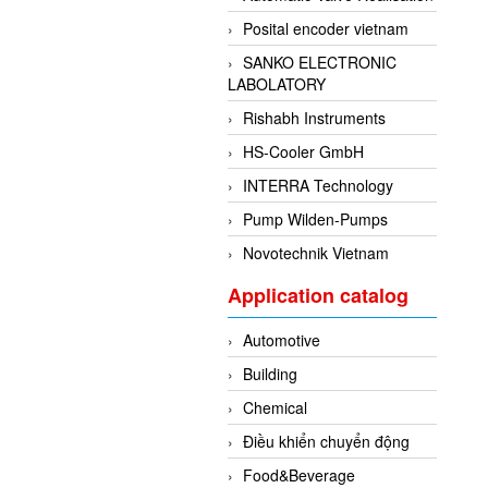
Posital encoder vietnam
SANKO ELECTRONIC
LABOLATORY
Rishabh Instruments
HS-Cooler GmbH
INTERRA Technology
Pump Wilden-Pumps
Novotechnik Vietnam
Application catalog
Automotive
Building
Chemical
Điều khiển chuyển động
Food&Beverage