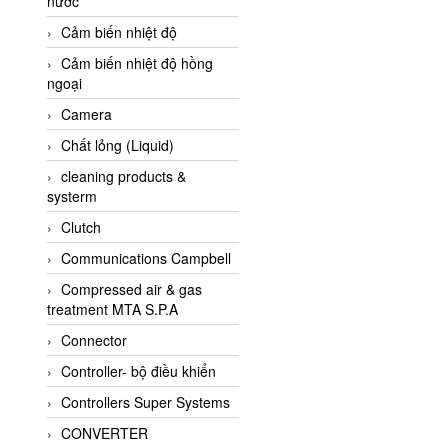
nước
AI-Tek Vietnam
Cảm biến nhiệt độ
Akerstroms Viet Nam
Cảm biến nhiệt độ hồng
AKO Armaturen &
ngoại
Separationstechnik
Camera
AKO Armaturen &
Separationstechnik Vietnam
Chất lỏng (Liquid)
AKUSENSE
cleaning products &
systerm
ALA OFFICINE SPA
Clutch
Albrecht-Automatik Viet
Nam
Communications Campbell
Allen Bradley Vietnam
Compressed air & gas
treatment MTA S.P.A
Alpha Moisture Vietnam
Connector
Alpha-Achem Vietnam
Controller- bộ điều khiển
Alphino
Controllers Super Systems
ALRE-IT Vietnam
CONVERTER
Altech