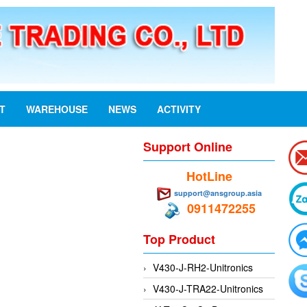
ST
WAREHOUSE
NEWS
ACTIVITY
Support Online
HotLine
support@ansgroup.asia
0911472255
Top Product
V430-J-RH2-Unitronics
V430-J-TRA22-Unitronics