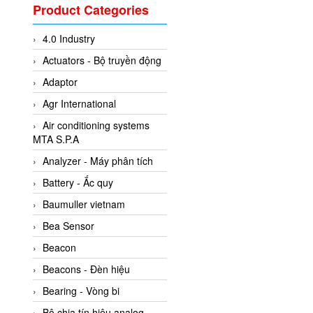
Valcom Vietnam
Product Categories
Woodward Vietnam
4.0 Industry
3CTEST Vietnam
Actuators - Bộ truyền động
4B VietNam Vietnam
Adaptor
ABB Vietnam
Agr International
AC Infinity Vietnam
Air conditioning systems
AC&E Telecommunications
MTA S.P.A
AC&T Vietnam
Analyzer - Máy phân tích
Accepta Vietnam
Battery - Ắc quy
ACCUMAC Vietnam
Baumuller vietnam
AccuWeb Vietnam
Bea Sensor
Acey
Beacon
ACOEM Vietnam
Beacons - Đèn hiệu
ADCA Vietnam
Bearing - Vòng bi
ADFweb Vietnam
Bộ chia tín hiệu analog