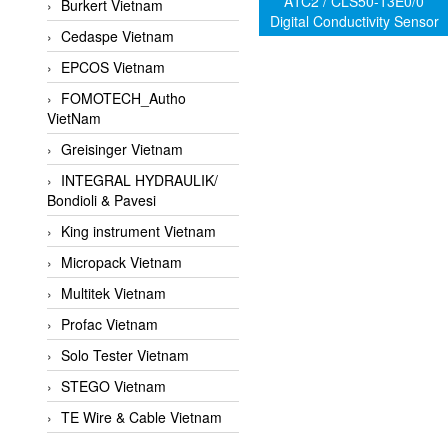
A1C2 / CLS50-13E0/0
Burkert Vietnam
Digital Conductivity Sensor
Cedaspe Vietnam
EPCOS Vietnam
FOMOTECH_Autho
VietNam
Greisinger Vietnam
INTEGRAL HYDRAULIK/
Bondioli & Pavesi
King instrument Vietnam
Micropack Vietnam
Multitek Vietnam
Profac Vietnam
Solo Tester Vietnam
STEGO Vietnam
TE Wire & Cable Vietnam