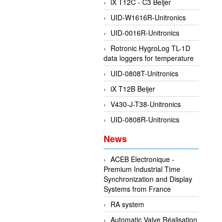
iX T12C - C3 Beijer
UID-W1616R-Unitronics
UID-0016R-Unitronics
Rotronic HygroLog TL-1D
data loggers for temperature
UID-0808T-Unitronics
iX T12B Beijer
V430-J-T38-Unitronics
UID-0808R-Unitronics
News
ACEB Electronique -
Premium Industrial Time
Synchronization and Display
Systems from France
RA system
Automatic Valve Réalisation