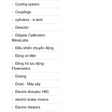
Cooling system
Amarillo Gear
Couplings
Ametek
cylinders - xi lanh
AMPTRON Vietnam
Detector
AND Vietnam
Dialysis Calibration
ANDERSON-NEGELE
MesaLabs
ANDILOG Technologies
Điều khiển chuyển động
Vietnam
Động cơ điện
Anritsu
Đồng hồ lưu động -
ANTEC S.A
Flowmeters
Antico pumps
Dosing
Anybus/ HMS
Dryer - Máy sấy
AOBEN
Electric Actuator HKC
Apex Dynamics Vietnam
electric brake motors
Apex Dynamics Vietnam
Electric Heaters
Apiste