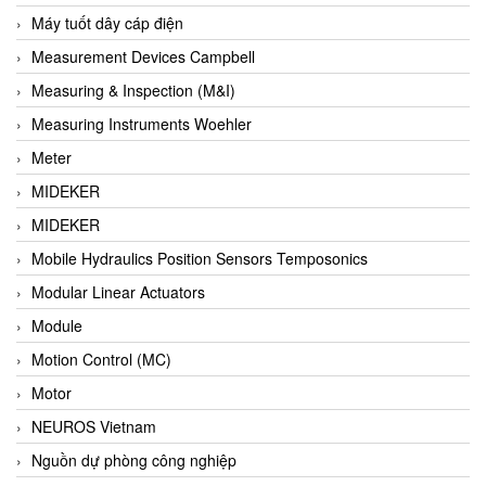
Barel Vietnam
Máy tuốt dây cáp điện
Barksdale
Measurement Devices Campbell
Bartec
Measuring & Inspection (M&I)
Basco
Measuring Instruments Woehler
Baumer
Meter
Baumuller Vietnam
MIDEKER
Baykee
MIDEKER
BBC Bircher Smart Access
Mobile Hydraulics Position Sensors Temposonics
BCS ITALY
Modular Linear Actuators
BEA SENSORS
Module
Beacon Extender
Motion Control (MC)
Beckhoff
Motor
Bedook
NEUROS Vietnam
Bei Sensor
Nguồn dự phòng công nghiệp