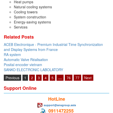
Heat pumps
Di-Soric
Natural cooling systems
Cooling towers
Di-Soric
System construction
Dixon Valve
Energy-saving systems
Services
Doctor Led Vietnam
DOLD - Autho ANS
Related Posts
Dold Vietnam
ACEB Electronique - Premium Industrial Time Synchronization
and Display Systems from France
Dongdo Tech
RA system
Donghwa Valve
Automatic Valve Réalisation
Posital encoder vietnam
Dongkun
SANKO ELECTRONIC LABOLATORY
Dosing Pump
Previous
1
2
3
4
5
…
76
77
Next
DR. NEUMANN Peltier-Technik
Support Online
Driesen Kern
Dropsa Vietnam
HotLine
support@ansgroup.asia
Druck
0911472255