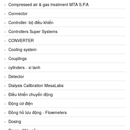
AKUSENSE
Compressed air & gas treatment MTA S.P.A
ALA OFFICINE SPA
Connector
Albrecht-Automatik Viet Nam
Controller- bộ điều khiển
Allen Bradley Vietnam
Controllers Super Systems
Alpha Moisture Vietnam
CONVERTER
Alpha-Achem Vietnam
Cooling system
Alphino
Couplings
ALRE-IT Vietnam
cylinders - xi lanh
Altech
Detector
Amarillo Gear
Dialysis Calibration MesaLabs
Ametek
Điều khiển chuyển động
AMPTRON Vietnam
Động cơ điện
AND Vietnam
Đồng hồ lưu động - Flowmeters
ANDERSON-NEGELE
Dosing
ANDILOG Technologies Vietnam