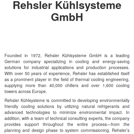
Rehsler Kühlsysteme
CRYSOUND
GmbH
CS&P Technologies
CSC
CS-Instrument
cs-instruments
CTC
Founded in 1972, Rehsler Kühlsysteme GmbH is a leading
Cygnus
German company specializing in cooling and energy-saving
solutions for industrial applications and production processes.
Cypet Vietnam
With over 50 years of experience, Rehsler has established itself
Daehan Sensor
as a prominent player in the field of thermal cooling engineering,
supplying more than 40,000 chillers and over 1,600 cooling
Daito Kogyo
towers across Europe.
Dandong Huayu
Rehsler Kühlsysteme is committed to developing environmentally
friendly cooling solutions by utilizing natural refrigerants and
Danfoss
advanced technologies to minimize environmental impact. In
Datalogic Vietnam
addition, with a team of technical consulting experts, the company
provides support throughout the entire process—from the
Datexel
planning and design phase to system commissioning. Rehsler’s
Debron VietNam