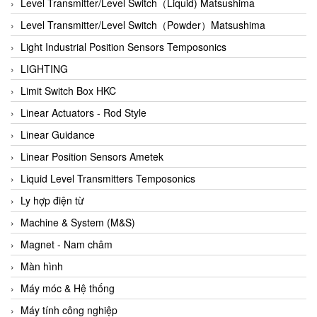
Auma
Level Transmitter/Level Switch（Liquid) Matsushima
Autec
Level Transmitter/Level Switch（Powder）Matsushima
Auto Flow
Light Industrial Position Sensors Temposonics
Automatic valve
LIGHTING
Aventics
Limit Switch Box HKC
Avproglobal
Linear Actuators - Rod Style
Axiomtek
Linear Guidance
AZBIL
Linear Position Sensors Ametek
B&C Electronics
Liquid Level Transmitters Temposonics
B&R
Ly hợp điện từ
Babcok wilcox
Machine & System (M&S)
Baelz Automatic Vietnam
Magnet - Nam châm
Bahr Modultechnik Vietnam
Màn hình
Balluff
Máy móc & Hệ thống
BamBo Vietnam
Máy tính công nghiệp