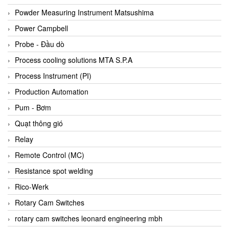
Bihl+wiedemann
Powder Measuring Instrument Matsushima
Bilz
Power Campbell
Binder Connector
Probe - Đầu dò
Biotech
Process cooling solutions MTA S.P.A
BirdX Vietnam
Process Instrument (PI)
BK Vibro
Production Automation
Black Box
Pum - Bơm
BlackBox Vietnam
Quạt thông gió
BLAGDON PUMP
Relay
Bloom Engineering
Remote Control (MC)
Boneng
Resistance spot welding
Bopp & Reuther Messtechnik
Rico-Werk
Bosch
Rotary Cam Switches
Boydcorp
rotary cam switches leonard engineering mbh