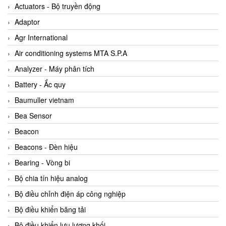
ABB Vietnam
Actuators - Bộ truyền động
AC Infinity Vietnam
Adaptor
AC&E Telecommunications
Agr International
AC&T Vietnam
Air conditioning systems MTA S.P.A
Accepta Vietnam
Analyzer - Máy phân tích
ACCUMAC Vietnam
Battery - Ắc quy
AccuWeb Vietnam
Baumuller vietnam
Acey
Bea Sensor
ACOEM Vietnam
Beacon
ADCA Vietnam
Beacons - Đèn hiệu
ADFweb Vietnam
Bearing - Vòng bi
Adler Vietnam
Bộ chia tín hiệu analog
Ados Vietnam
Bộ điều chỉnh điện áp công nghiệp
Advanced Energy Vietnam
Bộ điều khiển băng tải
Advantech Vietnam
Bộ điều khiển lưu lượng khối