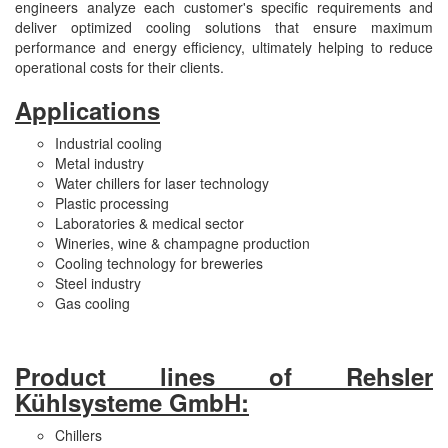
engineers analyze each customer's specific requirements and
deliver optimized cooling solutions that ensure maximum
DEIF
performance and energy efficiency, ultimately helping to reduce
Delmhorst VietNam
operational costs for their clients.
DELTA
Applications
Delta Ohm
Industrial cooling
Delta sensor
Metal industry
Water chillers for laser technology
Delta-mobrey
Plastic processing
DEMA Engineering/ Foam- IT
Laboratories & medical sector
Wineries, wine & champagne production
DESAX
Cooling technology for breweries
DET-TRONICS
Steel industry
Gas cooling
Deublin
Diakont
Product lines of Rehsler
Dias Infrared
Kühlsysteme GmbH:
DINA Elektronik
Dinel
Chillers