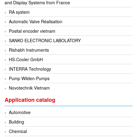
and Display Systems from France
ECKERLE
RA system
Ecom-EX
Automatic Valve Réalisation
ECONEX
Posital encoder vietnam
Edward
SANKO ELECTRONIC LABOLATORY
EES
Rishabh Instruments
EGE Elektronik
HS-Cooler GmbH
Eilersen Vietnam
INTERRA Technology
Ekstrom-Carlson
Pump Wilden-Pumps
Elands Cable Vietnam
Novotechnik Vietnam
Elap Vietnam
Application catalog
Electro Adda
Electro Industries
Automotive
Electronic Design System S.R.L Vietnam
Building
Electronics Inc. Viet Nam
Chemical