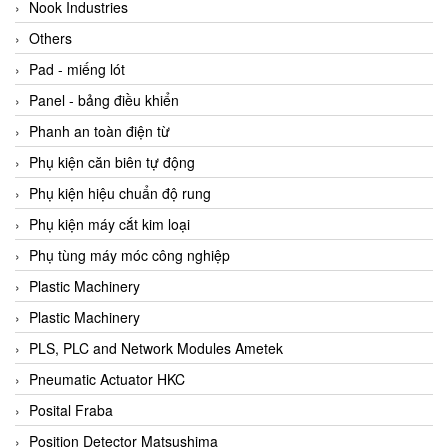
Beijer
Nook Industries
Beinlich-pumps
Others
Beka
Pad - miếng lót
BEKO
Panel - bảng điều khiển
Belimo
Phanh an toàn điện từ
Benetech Vietnam
Phụ kiện căn biên tự động
Bently Nevada
Phụ kiện hiệu chuẩn độ rung
Bentone Vietnam
Phụ kiện máy cắt kim loại
Bernstein Vietnam
Phụ tùng máy móc công nghiệp
Berthold
Plastic Machinery
Bestech
Plastic Machinery
Bestech
PLS, PLC and Network Modules Ametek
BETA
Pneumatic Actuator HKC
Bifold
Posital Fraba
Bihl+wiedemann
Position Detector Matsushima