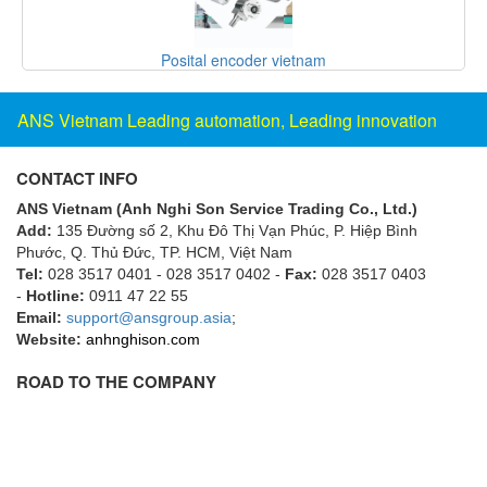
EMC PARTNER
EMCSOSIN
oder vietnam
SANKO ELECTRONIC 
Emerson/Vertiv
ANS Vietnam Leading automation, Leading innovation
EMG
Emotron
CONTACT INFO
ENCEL Vietnam
ANS Vietnam (Anh Nghi Son Service Trading Co., Ltd.)
Endress+Hauser
Add:
135 Đường số 2, Khu Đô Thị Vạn Phúc, P. Hiệp Bình
Phước, Q. Thủ Đức, TP. HCM
, Việt Nam
Enensys Vietnam
Tel:
028 3517 0401 - 028 3517 0402 -
Fax:
028 3517 0403
Enerdoor
-
Hotline:
0911 47 22 55
Email:
support@ansgroup.asia
;
Enerpac
Website:
anhnghison.com
ENERSYS
ROAD TO THE COMPANY
Enolgas
Envada
Environmental Compliance Products