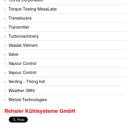
Conch
Torque Testing MesaLabs
Conductix/ WAMPFLER
Transducers
Contrec
Transmitter
Contrinex
Turbomachinery
Control Solution Minesota
Vaisala Vietnam
Copeland
Valve
Cortem
Vapour Control
Cosa Xentaur
Vapour Control
Cosil
Venting - Thông hơi
Coulton
Weather (WH)
Crouzet
Wetzel Technologies
Crowcon
Rehsler Kühlsysteme GmbH
Crutec Dust Zero Vietnam
Crydom