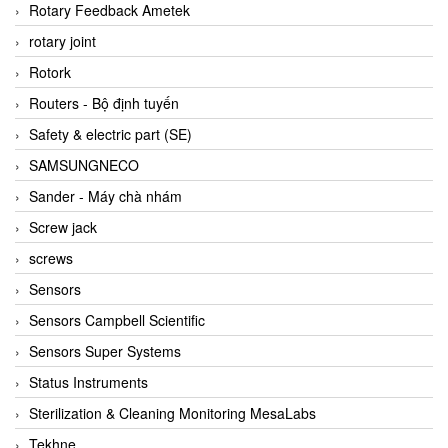
BRAUN Vietnam
Rotary Feedback Ametek
Brinkmann Pumpen
rotary joint
BRONKHORST
Rotork
Brook Instrument
Routers - Bộ định tuyến
Brooks Instrument Vietnam
Safety & electric part (SE)
Buhler
SAMSUNGNECO
BURLING INSTRUMENTS
Sander - Máy chà nhám
Burster
Screw jack
BUSCHJOST
screws
Calectro
Sensors
Campbell Scientific
Sensors Campbell Scientific
Canneed Vietnam
Sensors Super Systems
Cantoni
Status Instruments
CAPS
Sterilization & Cleaning Monitoring MesaLabs
CAREL Parts
Tekhne