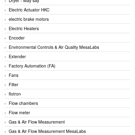
Dryer - Máy sấy
Anritsu
Electric Actuator HKC
ANTEC S.A
electric brake motors
Antico pumps
Electric Heaters
Anybus/ HMS
Encoder
AOBEN
Environmental Controls & Air Quality MesaLabs
Apex Dynamics Vietnam
Extender
Apex Dynamics Vietnam
Factory Automation (FA)
Apiste
Fans
APLISENS VietNam
Filter
Apollo Fire
flotron
Appleton
Flow chambers
AQ Matic
Flow meter
Aqualabo Vietnam
Gas & Air Flow Measurement
Aquametro
Gas & Air Flow Measurement MesaLabs