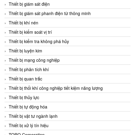
Chromalox
Thiết bị giám sát điện
ChuanYi
Thiết bị giám sát phanh điện từ thông minh
CIC
Thiết bị khí nén
Clage
Thiết bị kiểm soát vị trí
Clake Fololo
Thiết bị kiểm tra không phá hủy
Clark Cooper
Thiết bị luyện kim
CMC Ventilazione
Thiết bị mạng công nghiệp
Coax Valves Inc
Thiết bị phân tích khí
Codel
Thiết bị quan trắc
Cofimco
Thiết bị thổi khí công nghiệp tiết kiệm năng lượng
Coltraco
Thiết bị thủy lực
Comat Releco
Thiết bị tự động hóa
Comax
Thiết bị vật tư ngành lạnh
COMETECH VietNam
Thiết bị xử lý tín hiệu
COMFILE Technology
TORQ Corporation