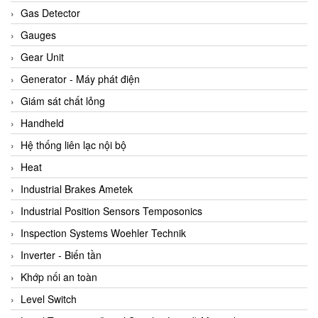
ARCA Regler
Gas Detector
Arcos Hydraulik
Gauges
Ardetem-Sfere-Vietnam
Gear Unit
Argal
Generator - Máy phát điện
AS ENERGI
Giám sát chất lỏng
ASCO CO2
Handheld
Asker
Hệ thống liên lạc nội bộ
AT2E
Heat
ATC Pneumatic
Industrial Brakes Ametek
ATEX System
Industrial Position Sensors Temposonics
ATI - IA
Inspection Systems Woehler Technik
ATI (Analytical Technology Inc)
Inverter - Biến tần
Atos
Khớp nối an toàn
Atrax
Level Switch