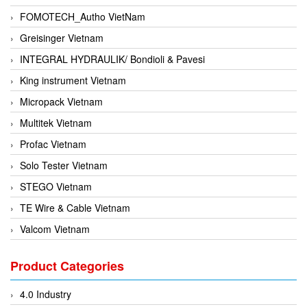
FOMOTECH_Autho VietNam
Greisinger Vietnam
INTEGRAL HYDRAULIK/ Bondioli & Pavesi
King instrument Vietnam
Micropack Vietnam
Multitek Vietnam
Profac Vietnam
Solo Tester Vietnam
STEGO Vietnam
TE Wire & Cable Vietnam
Valcom Vietnam
Woodward Vietnam
Product Categories
3CTEST Vietnam
4B VietNam Vietnam
4.0 Industry