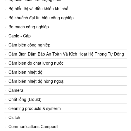
Agate Vietnam
Bộ hiển thị và điều khiển khí chất
AGR International Vietnam
Bộ khuếch đại tín hiệu công nghiệp
Aichi Tokei Denki Vietnam
Bo mạch công nghiệp
Aii Vietnam
Cable - Cáp
AIKOH
Cảm biến công nghiệp
AINUO Vietnam
Cảm Biến Đảm Bảo An Toàn Và Kích Hoạt Hệ Thống Tự Động
AIR MAJOR
Cảm biến đo chất lượng nước
Aira Euro Automation
Cảm biến nhiệt độ
Airtac Vietnam
Cảm biến nhiệt độ hồng ngoại
Airtec Vietnam
Camera
AI-Tek Vietnam
Chất lỏng (Liquid)
Akerstroms Viet Nam
cleaning products & systerm
AKO Armaturen & Separationstechnik
Clutch
AKO Armaturen & Separationstechnik Vietnam
Communications Campbell