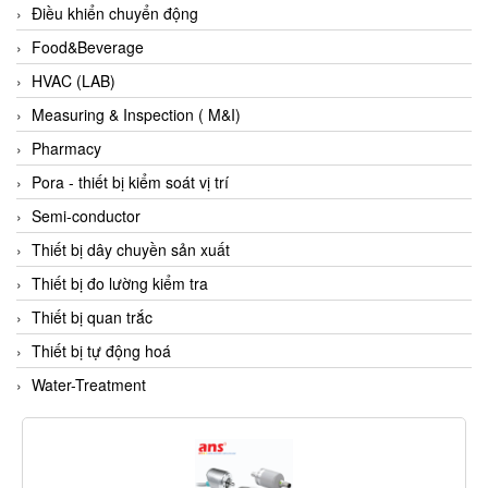
Electro-Sensors Vietnam
Điều khiển chuyển động
Elektrogas Vietnam
Food&Beverage
Elektrophysik Vietnam
HVAC (LAB)
elesa-ganter
Measuring & Inspection ( M&I)
ELETTA
Pharmacy
Elettrotek Kabel
Pora - thiết bị kiểm soát vị trí
ELGO Electronic
Semi-conductor
ELIS PLZEŇ
Thiết bị dây chuyền sản xuất
ELMEKO
Thiết bị đo lường kiểm tra
ELMESS-Thermosystemtechnik
Thiết bị quan trắc
Eltex-Elektrostatik
Thiết bị tự động hoá
Eltherm
Water-Treatment
ELTRA Encoder
ELVEM Vietnam
Emaco