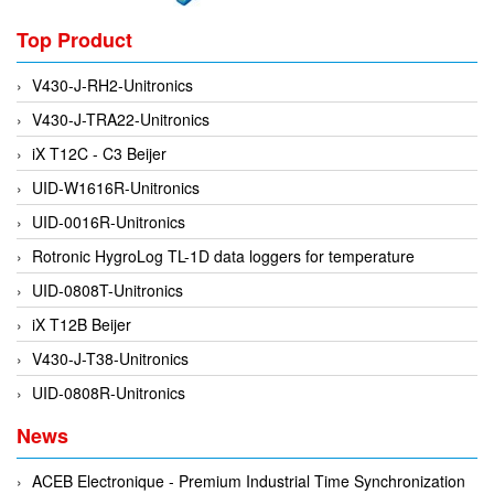
DSTI
Top Product
DUCATI
Duclean
V430-J-RH2-Unitronics
Dukin Besko
V430-J-TRA22-Unitronics
Dunkermotoren
iX T12C - C3 Beijer
Durag
UID-W1616R-Unitronics
Dwyer
UID-0016R-Unitronics
DYH
Rotronic HygroLog TL-1D data loggers for temperature
Dynisco
UID-0808T-Unitronics
E+E ELEKTRONIK
iX T12B Beijer
E+H
V430-J-T38-Unitronics
E2S
UID-0808R-Unitronics
Earthtech
News
Eaton
ACEB Electronique - Premium Industrial Time Synchronization
EBMPAPST