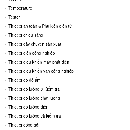
CCS
Temperature
CD Automation
Tester
CEAG Sicherheitst
Thiết bị an toàn & Phụ kiện điện tử
CEIA Vietnam
Thiết bị chiếu sáng
Celduc Vietnam
Thiết bị dây chuyền sản xuất
Cemb
Thiết bị điện công nghiệp
Centec GmbH
Thiết bị điều khiển máy phát điện
CEQUBE
Thiết bị điều khiển van công nghiệp
CHAUVIN ARNOUX
Thiết bị đo độ ẩm
Checkline
Thiết bị đo lường & Kiểm tra
Chino
Thiết bị đo lường chất lượng
Chiyoda Seiki
Thiết bị đo lường điện
Chiyoda-Tsusho
Thiết bị đo lường và kiểm tra
Chongqing Huaneng
Thiết bị đóng gói