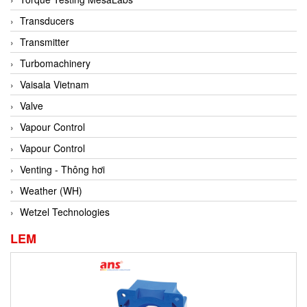
Conch
Transducers
Conductix/ WAMPFLER
Transmitter
Contrec
Turbomachinery
Contrinex
Vaisala Vietnam
Control Solution Minesota
Valve
Copeland
Vapour Control
Cortem
Vapour Control
Cosa Xentaur
Venting - Thông hơi
Cosil
Weather (WH)
Coulton
Wetzel Technologies
Crouzet
LEM
Crowcon
Crutec Dust Zero Vietnam
Crydom