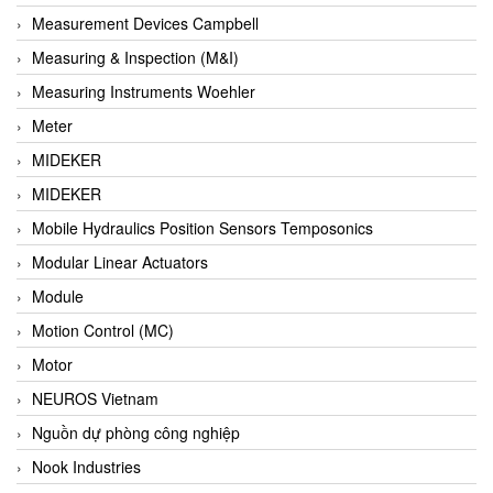
Barel Vietnam
Measurement Devices Campbell
Barksdale
Measuring & Inspection (M&I)
Bartec
Measuring Instruments Woehler
Basco
Meter
Baumer
MIDEKER
Baumuller Vietnam
MIDEKER
Baykee
Mobile Hydraulics Position Sensors Temposonics
BBC Bircher Smart Access
Modular Linear Actuators
BCS ITALY
Module
BEA SENSORS
Motion Control (MC)
Beacon Extender
Motor
Beckhoff
NEUROS Vietnam
Bedook
Nguồn dự phòng công nghiệp
Bei Sensor
Nook Industries