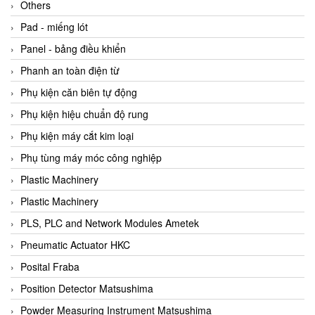
Beijer
Others
Beinlich-pumps
Pad - miếng lót
Beka
Panel - bảng điều khiển
BEKO
Phanh an toàn điện từ
Belimo
Phụ kiện căn biên tự động
Benetech Vietnam
Phụ kiện hiệu chuẩn độ rung
Bently Nevada
Phụ kiện máy cắt kim loại
Bentone Vietnam
Phụ tùng máy móc công nghiệp
Bernstein Vietnam
Plastic Machinery
Berthold
Plastic Machinery
Bestech
PLS, PLC and Network Modules Ametek
Bestech
Pneumatic Actuator HKC
BETA
Posital Fraba
Bifold
Position Detector Matsushima
Bihl+wiedemann
Powder Measuring Instrument Matsushima