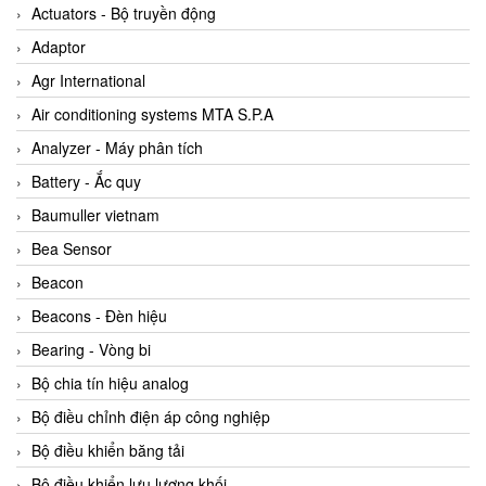
ABB Vietnam
Actuators - Bộ truyền động
AC Infinity Vietnam
Adaptor
AC&E Telecommunications
Agr International
AC&T Vietnam
Air conditioning systems MTA S.P.A
Accepta Vietnam
Analyzer - Máy phân tích
ACCUMAC Vietnam
Battery - Ắc quy
AccuWeb Vietnam
Baumuller vietnam
Acey
Bea Sensor
ACOEM Vietnam
Beacon
ADCA Vietnam
Beacons - Đèn hiệu
ADFweb Vietnam
Bearing - Vòng bi
Adler Vietnam
Bộ chia tín hiệu analog
Ados Vietnam
Bộ điều chỉnh điện áp công nghiệp
Advanced Energy Vietnam
Bộ điều khiển băng tải
Advantech Vietnam
Bộ điều khiển lưu lượng khối