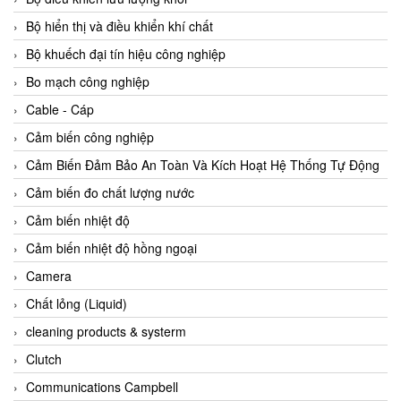
Agate Vietnam
Bộ hiển thị và điều khiển khí chất
AGR International Vietnam
Bộ khuếch đại tín hiệu công nghiệp
Aichi Tokei Denki Vietnam
Bo mạch công nghiệp
Aii Vietnam
Cable - Cáp
AIKOH
Cảm biến công nghiệp
AINUO Vietnam
Cảm Biến Đảm Bảo An Toàn Và Kích Hoạt Hệ Thống Tự Động
AIR MAJOR
Cảm biến đo chất lượng nước
Aira Euro Automation
Cảm biến nhiệt độ
Airtac Vietnam
Cảm biến nhiệt độ hồng ngoại
Airtec Vietnam
Camera
AI-Tek Vietnam
Chất lỏng (Liquid)
Akerstroms Viet Nam
cleaning products & systerm
AKO Armaturen & Separationstechnik
Clutch
AKO Armaturen & Separationstechnik Vietnam
Communications Campbell