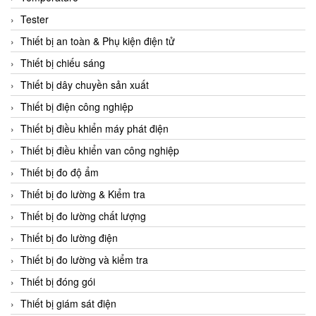
CCS
Tester
CD Automation
Thiết bị an toàn & Phụ kiện điện tử
CEAG Sicherheitst
Thiết bị chiếu sáng
CEIA Vietnam
Thiết bị dây chuyền sản xuất
Celduc Vietnam
Thiết bị điện công nghiệp
Cemb
Thiết bị điều khiển máy phát điện
Centec GmbH
Thiết bị điều khiển van công nghiệp
CEQUBE
Thiết bị đo độ ẩm
CHAUVIN ARNOUX
Thiết bị đo lường & Kiểm tra
Checkline
Thiết bị đo lường chất lượng
Chino
Thiết bị đo lường điện
Chiyoda Seiki
Thiết bị đo lường và kiểm tra
Chiyoda-Tsusho
Thiết bị đóng gói
Chongqing Huaneng
Thiết bị giám sát điện