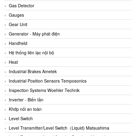
ARCA Regler
Gas Detector
Arcos Hydraulik
Gauges
Ardetem-Sfere-Vietnam
Gear Unit
Argal
Generator - Máy phát điện
AS ENERGI
Handheld
ASCO CO2
Hệ thống liên lạc nội bộ
Asker
Heat
AT2E
Industrial Brakes Ametek
ATC Pneumatic
Industrial Position Sensors Temposonics
ATEX System
Inspection Systems Woehler Technik
ATI - IA
Inverter - Biến tần
ATI (Analytical Technology Inc)
Khớp nối an toàn
Atos
Level Switch
Atrax
Level Transmitter/Level Switch（Liquid) Matsushima