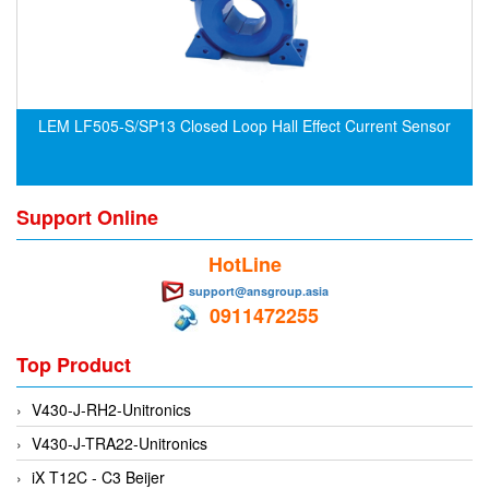
CRYSOUND
CS&P Technologies
CSC
CS-Instrument
LEM LF505-S/SP13 Closed Loop Hall Effect Current Sensor
cs-instruments
CTC
Support Online
Cygnus
Cypet Vietnam
HotLine
Daehan Sensor
support@ansgroup.asia
0911472255
Daito Kogyo
Dandong Huayu
Top Product
Danfoss
V430-J-RH2-Unitronics
Datalogic Vietnam
V430-J-TRA22-Unitronics
Datexel
iX T12C - C3 Beijer
Debron VietNam