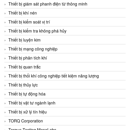
Chromalox
Thiết bị giám sát phanh điện từ thông minh
ChuanYi
Thiết bị khí nén
CIC
Thiết bị kiểm soát vị trí
Clage
Thiết bị kiểm tra không phá hủy
Clake Fololo
Thiết bị luyện kim
Clark Cooper
Thiết bị mạng công nghiệp
CMC Ventilazione
Thiết bị phân tích khí
Coax Valves Inc
Thiết bị quan trắc
Codel
Thiết bị thổi khí công nghiệp tiết kiệm năng lượng
Cofimco
Thiết bị thủy lực
Coltraco
Thiết bị tự động hóa
Comat Releco
Thiết bị vật tư ngành lạnh
Comax
Thiết bị xử lý tín hiệu
COMETECH VietNam
TORQ Corporation
COMFILE Technology
Torque Testing MesaLabs