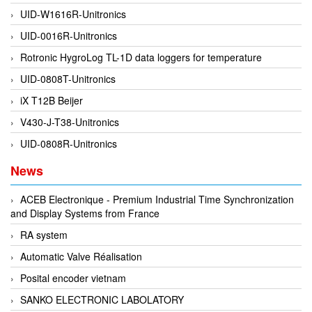
UID-W1616R-Unitronics
DEIF
UID-0016R-Unitronics
Delmhorst VietNam
Rotronic HygroLog TL-1D data loggers for temperature
DELTA
UID-0808T-Unitronics
Delta Ohm
iX T12B Beijer
Delta sensor
V430-J-T38-Unitronics
Delta-mobrey
UID-0808R-Unitronics
DEMA Engineering/ Foam- IT
News
DESAX
DET-TRONICS
ACEB Electronique - Premium Industrial Time Synchronization
and Display Systems from France
Deublin
RA system
Diakont
Automatic Valve Réalisation
Dias Infrared
Posital encoder vietnam
DINA Elektronik
SANKO ELECTRONIC LABOLATORY
Dinel