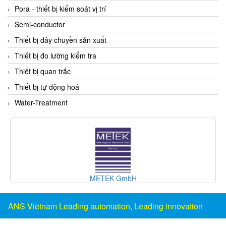
DSTI
Pora - thiết bị kiểm soát vị trí
DUCATI
Semi-conductor
Duclean
Thiết bị dây chuyền sản xuất
Dukin Besko
Thiết bị đo lường kiểm tra
Dunkermotoren
Thiết bị quan trắc
Durag
Thiết bị tự động hoá
Dwyer
Water-Treatment
DYH
Dynisco
E+E ELEKTRONIK
E+H
E2S
METEK GmbH
Earthtech
Eaton
ANS Vietnam Leading automation, Leading innovation
EBMPAPST