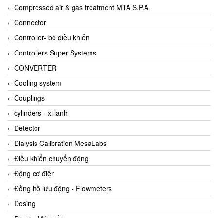
AKUSENSE
Compressed air & gas treatment MTA S.P.A
ALA OFFICINE SPA
Connector
Albrecht-Automatik Viet Nam
Controller- bộ điều khiển
Allen Bradley Vietnam
Controllers Super Systems
Alpha Moisture Vietnam
CONVERTER
Alpha-Achem Vietnam
Cooling system
Alphino
Couplings
ALRE-IT Vietnam
cylinders - xi lanh
Altech
Detector
Amarillo Gear
Dialysis Calibration MesaLabs
Ametek
Điều khiển chuyển động
AMPTRON Vietnam
Động cơ điện
AND Vietnam
Đồng hồ lưu động - Flowmeters
ANDERSON-NEGELE
Dosing
ANDILOG Technologies Vietnam