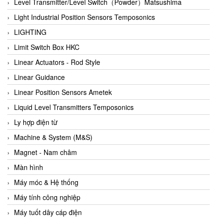
Auma
Level Transmitter/Level Switch（Powder）Matsushima
Autec
Light Industrial Position Sensors Temposonics
Auto Flow
LIGHTING
Automatic valve
Limit Switch Box HKC
Aventics
Linear Actuators - Rod Style
Avproglobal
Linear Guidance
Axiomtek
Linear Position Sensors Ametek
AZBIL
Liquid Level Transmitters Temposonics
B&C Electronics
Ly hợp điện từ
B&R
Machine & System (M&S)
Babcok wilcox
Magnet - Nam châm
Baelz Automatic Vietnam
Màn hình
Bahr Modultechnik Vietnam
Máy móc & Hệ thống
Balluff
Máy tính công nghiệp
BamBo Vietnam
Máy tuốt dây cáp điện