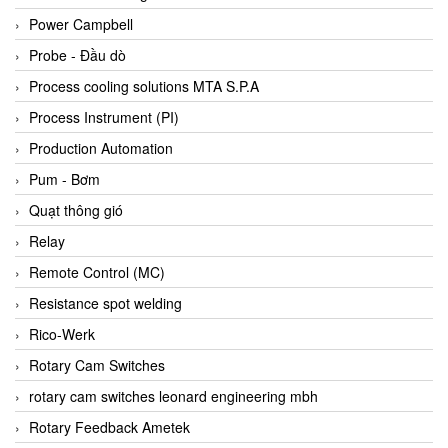
Bihl+wiedemann
Power Campbell
Bilz
Probe - Đầu dò
Binder Connector
Process cooling solutions MTA S.P.A
Biotech
Process Instrument (PI)
BirdX Vietnam
Production Automation
BK Vibro
Pum - Bơm
Black Box
Quạt thông gió
BlackBox Vietnam
Relay
BLAGDON PUMP
Remote Control (MC)
Bloom Engineering
Resistance spot welding
Boneng
Rico-Werk
Bopp & Reuther Messtechnik
Rotary Cam Switches
Bosch
rotary cam switches leonard engineering mbh
Boydcorp
Rotary Feedback Ametek