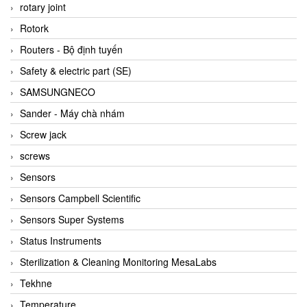
BRAUN Vietnam
rotary joint
Brinkmann Pumpen
Rotork
BRONKHORST
Routers - Bộ định tuyến
Brook Instrument
Safety & electric part (SE)
Brooks Instrument Vietnam
SAMSUNGNECO
Buhler
Sander - Máy chà nhám
BURLING INSTRUMENTS
Screw jack
Burster
screws
BUSCHJOST
Sensors
Calectro
Sensors Campbell Scientific
Campbell Scientific
Sensors Super Systems
Canneed Vietnam
Status Instruments
Cantoni
Sterilization & Cleaning Monitoring MesaLabs
CAPS
Tekhne
CAREL Parts
Temperature