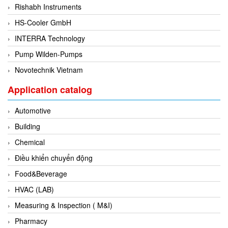
Rishabh Instruments
Di-Soric
HS-Cooler GmbH
Di-Soric
INTERRA Technology
Dixon Valve
Pump Wilden-Pumps
Doctor Led Vietnam
Novotechnik Vietnam
DOLD - Autho ANS
Dold Vietnam
Application catalog
Dongdo Tech
Automotive
Donghwa Valve
Building
Dongkun
Chemical
Dosing Pump
Điều khiển chuyển động
DR. NEUMANN Peltier-Technik
Food&Beverage
Driesen Kern
HVAC (LAB)
Dropsa Vietnam
Measuring & Inspection ( M&I)
Druck
Pharmacy