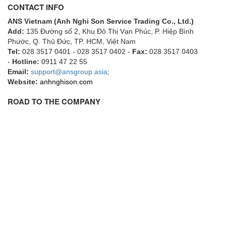
CONTACT INFO
ECKERLE
ANS Vietnam (Anh Nghi Son Service Trading Co., Ltd.)
Ecom-EX
Add:
135 Đường số 2, Khu Đô Thị Vạn Phúc, P. Hiệp Bình
ECONEX
Phước, Q. Thủ Đức, TP. HCM
, Việt Nam
Tel:
028 3517 0401 - 028 3517 0402 -
Fax:
028 3517 0403
Edward
-
Hotline:
0911 47 22 55
Email:
EES
support@ansgroup.asia
;
Website:
anhnghison.com
EGE Elektronik
ROAD TO THE COMPANY
Eilersen Vietnam
Ekstrom-Carlson
Elands Cable Vietnam
Elap Vietnam
Electro Adda
Electro Industries
Electronic Design System S.R.L Vietnam
Electronics Inc. Viet Nam