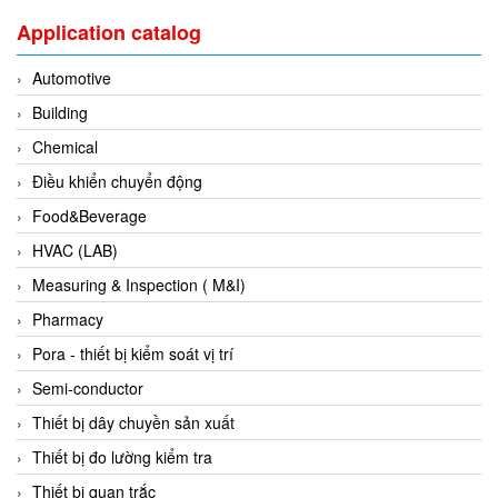
DSTI
Application catalog
DUCATI
Duclean
Automotive
Dukin Besko
Building
Dunkermotoren
Chemical
Durag
Điều khiển chuyển động
Dwyer
Food&Beverage
DYH
HVAC (LAB)
Dynisco
Measuring & Inspection ( M&I)
E+E ELEKTRONIK
Pharmacy
E+H
Pora - thiết bị kiểm soát vị trí
E2S
Semi-conductor
Earthtech
Thiết bị dây chuyền sản xuất
Eaton
Thiết bị đo lường kiểm tra
EBMPAPST
Thiết bị quan trắc