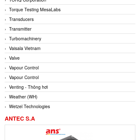
Conch
Torque Testing MesaLabs
Conductix/ WAMPFLER
Transducers
Contrec
Transmitter
Contrinex
Turbomachinery
Control Solution Minesota
Vaisala Vietnam
Copeland
Valve
Cortem
Vapour Control
Cosa Xentaur
Vapour Control
Cosil
Venting - Thông hơi
Coulton
Weather (WH)
Crouzet
Wetzel Technologies
Crowcon
ANTEC S.A
Crutec Dust Zero Vietnam
Crydom