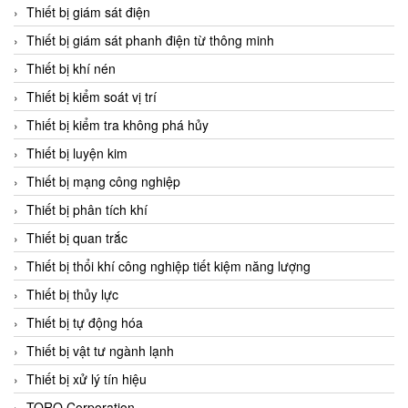
Chromalox
Thiết bị giám sát điện
ChuanYi
Thiết bị giám sát phanh điện từ thông minh
CIC
Thiết bị khí nén
Clage
Thiết bị kiểm soát vị trí
Clake Fololo
Thiết bị kiểm tra không phá hủy
Clark Cooper
Thiết bị luyện kim
CMC Ventilazione
Thiết bị mạng công nghiệp
Coax Valves Inc
Thiết bị phân tích khí
Codel
Thiết bị quan trắc
Cofimco
Thiết bị thổi khí công nghiệp tiết kiệm năng lượng
Coltraco
Thiết bị thủy lực
Comat Releco
Thiết bị tự động hóa
Comax
Thiết bị vật tư ngành lạnh
COMETECH VietNam
Thiết bị xử lý tín hiệu
COMFILE Technology
TORQ Corporation