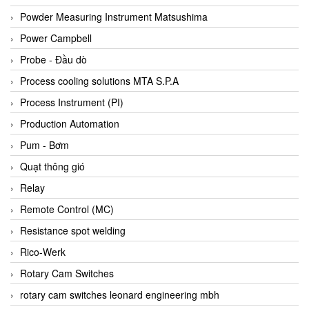
Bihl+wiedemann
Powder Measuring Instrument Matsushima
Bilz
Power Campbell
Binder Connector
Probe - Đầu dò
Biotech
Process cooling solutions MTA S.P.A
BirdX Vietnam
Process Instrument (PI)
BK Vibro
Production Automation
Black Box
Pum - Bơm
BlackBox Vietnam
Quạt thông gió
BLAGDON PUMP
Relay
Bloom Engineering
Remote Control (MC)
Boneng
Resistance spot welding
Bopp & Reuther Messtechnik
Rico-Werk
Bosch
Rotary Cam Switches
Boydcorp
rotary cam switches leonard engineering mbh