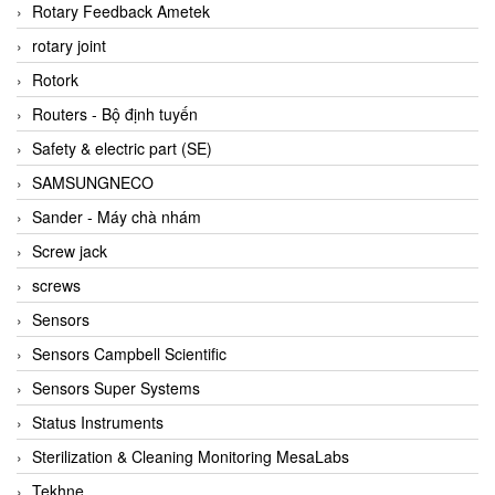
BRAUN Vietnam
Rotary Feedback Ametek
Brinkmann Pumpen
rotary joint
BRONKHORST
Rotork
Brook Instrument
Routers - Bộ định tuyến
Brooks Instrument Vietnam
Safety & electric part (SE)
Buhler
SAMSUNGNECO
BURLING INSTRUMENTS
Sander - Máy chà nhám
Burster
Screw jack
BUSCHJOST
screws
Calectro
Sensors
Campbell Scientific
Sensors Campbell Scientific
Canneed Vietnam
Sensors Super Systems
Cantoni
Status Instruments
CAPS
Sterilization & Cleaning Monitoring MesaLabs
CAREL Parts
Tekhne