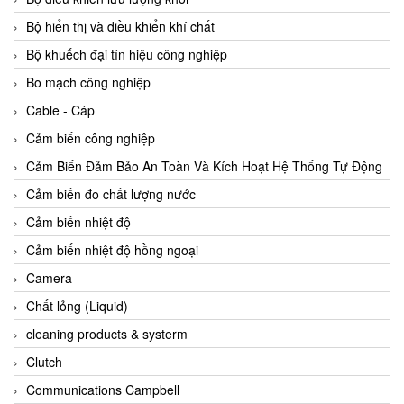
Agate Vietnam
Bộ hiển thị và điều khiển khí chất
AGR International Vietnam
Bộ khuếch đại tín hiệu công nghiệp
Aichi Tokei Denki Vietnam
Bo mạch công nghiệp
Aii Vietnam
Cable - Cáp
AIKOH
Cảm biến công nghiệp
AINUO Vietnam
Cảm Biến Đảm Bảo An Toàn Và Kích Hoạt Hệ Thống Tự Động
AIR MAJOR
Cảm biến đo chất lượng nước
Aira Euro Automation
Cảm biến nhiệt độ
Airtac Vietnam
Cảm biến nhiệt độ hồng ngoại
Airtec Vietnam
Camera
AI-Tek Vietnam
Chất lỏng (Liquid)
Akerstroms Viet Nam
cleaning products & systerm
AKO Armaturen & Separationstechnik
Clutch
AKO Armaturen & Separationstechnik Vietnam
Communications Campbell