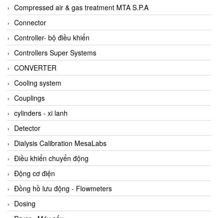
AKUSENSE
Compressed air & gas treatment MTA S.P.A
ALA OFFICINE SPA
Connector
Albrecht-Automatik Viet Nam
Controller- bộ điều khiển
Allen Bradley Vietnam
Controllers Super Systems
Alpha Moisture Vietnam
CONVERTER
Alpha-Achem Vietnam
Cooling system
Alphino
Couplings
ALRE-IT Vietnam
cylinders - xi lanh
Altech
Detector
Amarillo Gear
Dialysis Calibration MesaLabs
Ametek
Điều khiển chuyển động
AMPTRON Vietnam
Động cơ điện
AND Vietnam
Đồng hồ lưu động - Flowmeters
ANDERSON-NEGELE
Dosing
ANDILOG Technologies Vietnam