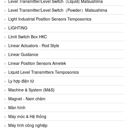
Auma
Level Transmitter/Level Switch（Liquid) Matsushima
Autec
Level Transmitter/Level Switch（Powder）Matsushima
Auto Flow
Light Industrial Position Sensors Temposonics
Automatic valve
LIGHTING
Aventics
Limit Switch Box HKC
Avproglobal
Linear Actuators - Rod Style
Axiomtek
Linear Guidance
AZBIL
Linear Position Sensors Ametek
B&C Electronics
Liquid Level Transmitters Temposonics
B&R
Ly hợp điện từ
Babcok wilcox
Machine & System (M&S)
Baelz Automatic Vietnam
Magnet - Nam châm
Bahr Modultechnik Vietnam
Màn hình
Balluff
Máy móc & Hệ thống
BamBo Vietnam
Máy tính công nghiệp