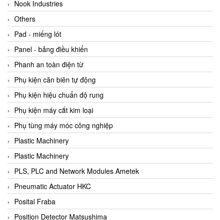
Beijer
Nook Industries
Beinlich-pumps
Others
Beka
Pad - miếng lót
BEKO
Panel - bảng điều khiển
Belimo
Phanh an toàn điện từ
Benetech Vietnam
Phụ kiện căn biên tự động
Bently Nevada
Phụ kiện hiệu chuẩn độ rung
Bentone Vietnam
Phụ kiện máy cắt kim loại
Bernstein Vietnam
Phụ tùng máy móc công nghiệp
Berthold
Plastic Machinery
Bestech
Plastic Machinery
Bestech
PLS, PLC and Network Modules Ametek
BETA
Pneumatic Actuator HKC
Bifold
Posital Fraba
Bihl+wiedemann
Position Detector Matsushima