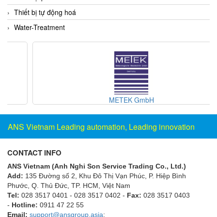
ECKERLE
Thiết bị tự động hoá
Ecom-EX
Water-Treatment
ECONEX
Edward
EES
EGE Elektronik
Eilersen Vietnam
METEK GmbH
Ekstrom-Carlson
ANS Vietnam Leading automation, Leading innovation
Elands Cable Vietnam
Elap Vietnam
CONTACT INFO
Electro Adda
ANS Vietnam (Anh Nghi Son Service Trading Co., Ltd.)
Electro Industries
Add:
135 Đường số 2, Khu Đô Thị Vạn Phúc, P. Hiệp Bình
Phước, Q. Thủ Đức, TP. HCM
, Việt Nam
Electronic Design System S.R.L Vietnam
Tel:
028 3517 0401 - 028 3517 0402 -
Fax:
028 3517 0403
Electronics Inc. Viet Nam
-
Hotline:
0911 47 22 55
Email:
support@ansgroup.asia
;