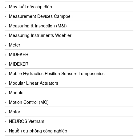
Barel Vietnam
Máy tuốt dây cáp điện
Barksdale
Measurement Devices Campbell
Bartec
Measuring & Inspection (M&I)
Basco
Measuring Instruments Woehler
Baumer
Meter
Baumuller Vietnam
MIDEKER
Baykee
MIDEKER
BBC Bircher Smart Access
Mobile Hydraulics Position Sensors Temposonics
BCS ITALY
Modular Linear Actuators
BEA SENSORS
Module
Beacon Extender
Motion Control (MC)
Beckhoff
Motor
Bedook
NEUROS Vietnam
Bei Sensor
Nguồn dự phòng công nghiệp