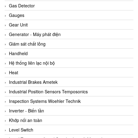
ARCA Regler
Gas Detector
Arcos Hydraulik
Gauges
Ardetem-Sfere-Vietnam
Gear Unit
Argal
Generator - Máy phát điện
AS ENERGI
Giám sát chất lỏng
ASCO CO2
Handheld
Asker
Hệ thống liên lạc nội bộ
AT2E
Heat
ATC Pneumatic
Industrial Brakes Ametek
ATEX System
Industrial Position Sensors Temposonics
ATI - IA
Inspection Systems Woehler Technik
ATI (Analytical Technology Inc)
Inverter - Biến tần
Atos
Khớp nối an toàn
Atrax
Level Switch