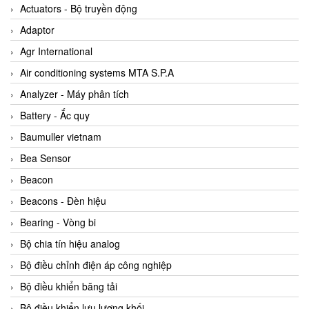
ABB Vietnam
Actuators - Bộ truyền động
AC Infinity Vietnam
Adaptor
AC&E Telecommunications
Agr International
AC&T Vietnam
Air conditioning systems MTA S.P.A
Accepta Vietnam
Analyzer - Máy phân tích
ACCUMAC Vietnam
Battery - Ắc quy
AccuWeb Vietnam
Baumuller vietnam
Acey
Bea Sensor
ACOEM Vietnam
Beacon
ADCA Vietnam
Beacons - Đèn hiệu
ADFweb Vietnam
Bearing - Vòng bi
Adler Vietnam
Bộ chia tín hiệu analog
Ados Vietnam
Bộ điều chỉnh điện áp công nghiệp
Advanced Energy Vietnam
Bộ điều khiển băng tải
Advantech Vietnam
Bộ điều khiển lưu lượng khối