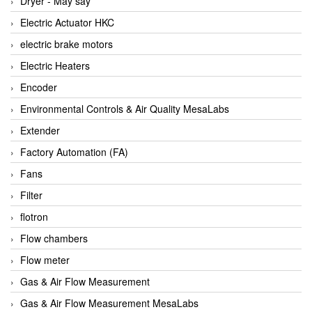
Dryer - Máy sấy
Anritsu
Electric Actuator HKC
ANTEC S.A
electric brake motors
Antico pumps
Electric Heaters
Anybus/ HMS
Encoder
AOBEN
Environmental Controls & Air Quality MesaLabs
Apex Dynamics Vietnam
Extender
Apex Dynamics Vietnam
Factory Automation (FA)
Apiste
Fans
APLISENS VietNam
Filter
Apollo Fire
flotron
Appleton
Flow chambers
AQ Matic
Flow meter
Aqualabo Vietnam
Gas & Air Flow Measurement
Aquametro
Gas & Air Flow Measurement MesaLabs