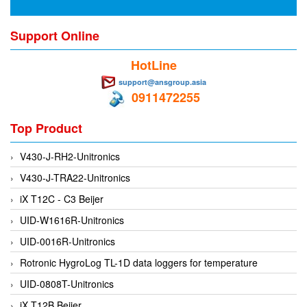
DEIF
Support Online
Delmhorst VietNam
HotLine
DELTA
support@ansgroup.asia
Delta Ohm
0911472255
Delta sensor
Top Product
Delta-mobrey
DEMA Engineering/ Foam- IT
V430-J-RH2-Unitronics
DESAX
V430-J-TRA22-Unitronics
DET-TRONICS
iX T12C - C3 Beijer
Deublin
UID-W1616R-Unitronics
Diakont
UID-0016R-Unitronics
Dias Infrared
Rotronic HygroLog TL-1D data loggers for temperature
DINA Elektronik
UID-0808T-Unitronics
Dinel
iX T12B Beijer