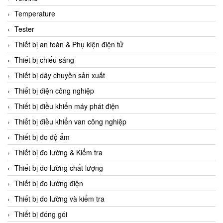
CCS
Temperature
CD Automation
Tester
CEAG Sicherheitst
Thiết bị an toàn & Phụ kiện điện tử
CEIA Vietnam
Thiết bị chiếu sáng
Celduc Vietnam
Thiết bị dây chuyền sản xuất
Cemb
Thiết bị điện công nghiệp
Centec GmbH
Thiết bị điều khiển máy phát điện
CEQUBE
Thiết bị điều khiển van công nghiệp
CHAUVIN ARNOUX
Thiết bị đo độ ẩm
Checkline
Thiết bị đo lường & Kiểm tra
Chino
Thiết bị đo lường chất lượng
Chiyoda Seiki
Thiết bị đo lường điện
Chiyoda-Tsusho
Thiết bị đo lường và kiểm tra
Chongqing Huaneng
Thiết bị đóng gói