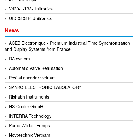
Di-Soric
V430-J-T38-Unitronics
Di-Soric
UID-0808R-Unitronics
Dixon Valve
News
Doctor Led Vietnam
ACEB Electronique - Premium Industrial Time Synchronization
DOLD - Autho ANS
and Display Systems from France
Dold Vietnam
RA system
Dongdo Tech
Automatic Valve Réalisation
Donghwa Valve
Posital encoder vietnam
Dongkun
SANKO ELECTRONIC LABOLATORY
Dosing Pump
Rishabh Instruments
DR. NEUMANN Peltier-Technik
HS-Cooler GmbH
Driesen Kern
INTERRA Technology
Dropsa Vietnam
Pump Wilden-Pumps
Druck
Novotechnik Vietnam