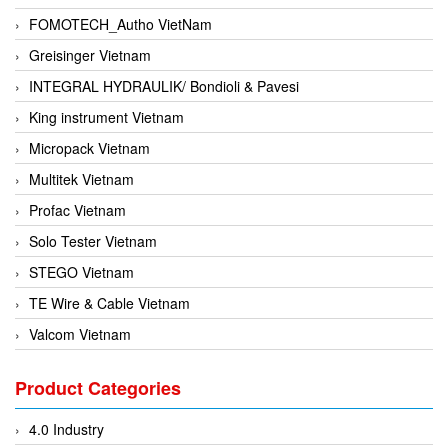
FOMOTECH_Autho VietNam
Greisinger Vietnam
INTEGRAL HYDRAULIK/ Bondioli & Pavesi
King instrument Vietnam
Micropack Vietnam
Multitek Vietnam
Profac Vietnam
Solo Tester Vietnam
STEGO Vietnam
TE Wire & Cable Vietnam
Valcom Vietnam
Woodward Vietnam
Product Categories
3CTEST Vietnam
4B VietNam Vietnam
4.0 Industry