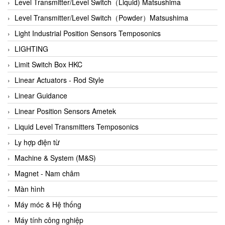
Auma
Level Transmitter/Level Switch（Liquid) Matsushima
Autec
Level Transmitter/Level Switch（Powder）Matsushima
Auto Flow
Light Industrial Position Sensors Temposonics
Automatic valve
LIGHTING
Aventics
Limit Switch Box HKC
Avproglobal
Linear Actuators - Rod Style
Axiomtek
Linear Guidance
AZBIL
Linear Position Sensors Ametek
B&C Electronics
Liquid Level Transmitters Temposonics
B&R
Ly hợp điện từ
Babcok wilcox
Machine & System (M&S)
Baelz Automatic Vietnam
Magnet - Nam châm
Bahr Modultechnik Vietnam
Màn hình
Balluff
Máy móc & Hệ thống
BamBo Vietnam
Máy tính công nghiệp