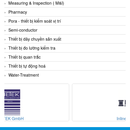
Measuring & Inspection ( M&I)
HBC-radiomatic
Pharmacy
HBM
Pora - thiết bị kiểm soát vị trí
Heidenhain
Semi-conductor
HEINRICHS
Thiết bị dây chuyền sản xuất
HELIOS GmbH/ Helios Heizelemente
Thiết bị đo lường kiểm tra
Hengesbach
Thiết bị quan trắc
HENGSHUI
Thiết bị tự động hoá
Hengstler
Water-Treatment
HepcoMotion
herman-tech Viet Nam
Higen motor
High pressure / SPRAGUE Vietnam
Hikmicrotech Vietnam
Inline Industries
HILSCHER