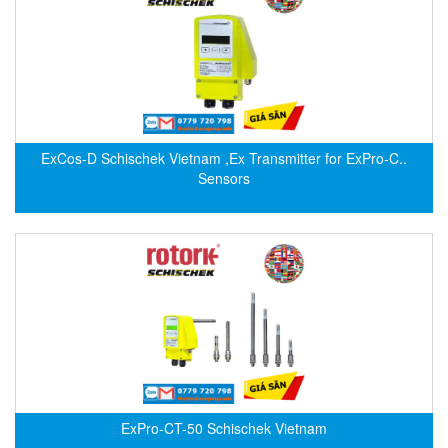
EMC PARTNER
EMCSOSIN
Emerson/Vertiv
EMG
Emotron
ExCos-D Schischek Vietnam ,Ex Transmitter for ExPro-C..
ENCEL Vietnam
Sensors
Endress+Hauser
Enensys Vietnam
Enerdoor
Enerpac
ENERSYS
Enolgas
Envada
Environmental Compliance Products
ExPro-CT-50 Schischek Vietnam