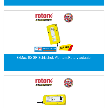
DEIF
Delmhorst VietNam
DELTA
Delta Ohm
Delta sensor
Delta-mobrey
DEMA Engineering/ Foam- IT
ExMax-50-SF Schischek Vietnam,Rotary actuator
DESAX
DET-TRONICS
Deublin
Diakont
Dias Infrared
DINA Elektronik
Dinel