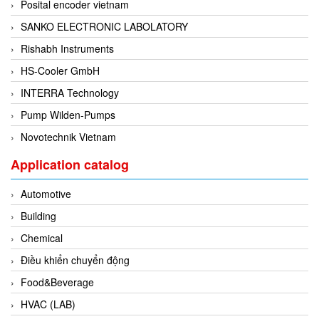
Grizzly Viet Nam
Posital encoder vietnam
Grundfos
SANKO ELECTRONIC LABOLATORY
GSEETECH
Rishabh Instruments
GURLEY
HS-Cooler GmbH
H&T Korea
INTERRA Technology
Hach
Pump Wilden-Pumps
HALS LUBE
Novotechnik Vietnam
Halstrup Walcher
Application catalog
HANMI
Automotive
HANMI TECHWIN
Building
Hans Hennig
Chemical
Hanshin feeder
Điều khiển chuyển động
Hans-Schmidt
Food&Beverage
Harold G. Schaevitz Industries Vietnam
HVAC (LAB)
Hawe