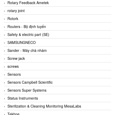
BRAUN Vietnam
Rotary Feedback Ametek
Brinkmann Pumpen
rotary joint
BRONKHORST
Rotork
Brook Instrument
Routers - Bộ định tuyến
Brooks Instrument Vietnam
Safety & electric part (SE)
Buhler
SAMSUNGNECO
BURLING INSTRUMENTS
Sander - Máy chà nhám
Burster
Screw jack
BUSCHJOST
screws
Calectro
Sensors
Campbell Scientific
Sensors Campbell Scientific
Canneed Vietnam
Sensors Super Systems
Cantoni
Status Instruments
CAPS
Sterilization & Cleaning Monitoring MesaLabs
CAREL Parts
Tekhne