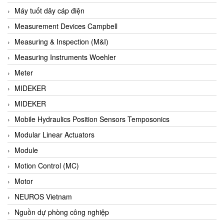
Barel Vietnam
Máy tuốt dây cáp điện
Barksdale
Measurement Devices Campbell
Bartec
Measuring & Inspection (M&I)
Basco
Measuring Instruments Woehler
Baumer
Meter
Baumuller Vietnam
MIDEKER
Baykee
MIDEKER
BBC Bircher Smart Access
Mobile Hydraulics Position Sensors Temposonics
BCS ITALY
Modular Linear Actuators
BEA SENSORS
Module
Beacon Extender
Motion Control (MC)
Beckhoff
Motor
Bedook
NEUROS Vietnam
Bei Sensor
Nguồn dự phòng công nghiệp