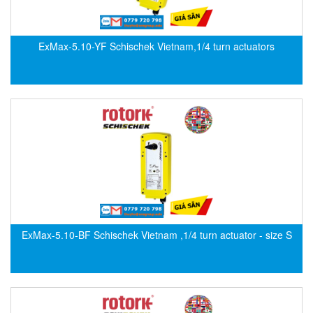
Electro-Sensors Vietnam
Elektrogas Vietnam
ExMax-5.10-YF Schischek Vietnam,1/4 turn actuators
Elektrophysik Vietnam
elesa-ganter
ELETTA
Elettrotek Kabel
ELGO Electronic
ELIS PLZEŇ
ELMEKO
ELMESS-Thermosystemtechnik
Eltex-Elektrostatik
ExMax-5.10-BF Schischek Vietnam ,1/4 turn actuator - size S
Eltherm
ELTRA Encoder
ELVEM Vietnam
Emaco