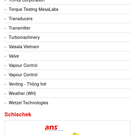
Conch
Torque Testing MesaLabs
Conductix/ WAMPFLER
Transducers
Contrec
Transmitter
Contrinex
Turbomachinery
Control Solution Minesota
Vaisala Vietnam
Copeland
Valve
Cortem
Vapour Control
Cosa Xentaur
Vapour Control
Cosil
Venting - Thông hơi
Coulton
Weather (WH)
Crouzet
Wetzel Technologies
Crowcon
Schischek
Crutec Dust Zero Vietnam
Crydom