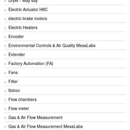
Dryer - Máy sấy
Anritsu
Electric Actuator HKC
ANTEC S.A
electric brake motors
Antico pumps
Electric Heaters
Anybus/ HMS
Encoder
AOBEN
Environmental Controls & Air Quality MesaLabs
Apex Dynamics Vietnam
Extender
Apex Dynamics Vietnam
Factory Automation (FA)
Apiste
Fans
APLISENS VietNam
Filter
Apollo Fire
flotron
Appleton
Flow chambers
AQ Matic
Flow meter
Aqualabo Vietnam
Gas & Air Flow Measurement
Aquametro
Gas & Air Flow Measurement MesaLabs