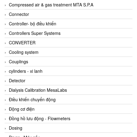
AKUSENSE
Compressed air & gas treatment MTA S.P.A
ALA OFFICINE SPA
Connector
Albrecht-Automatik Viet Nam
Controller- bộ điều khiển
Allen Bradley Vietnam
Controllers Super Systems
Alpha Moisture Vietnam
CONVERTER
Alpha-Achem Vietnam
Cooling system
Alphino
Couplings
ALRE-IT Vietnam
cylinders - xi lanh
Altech
Detector
Amarillo Gear
Dialysis Calibration MesaLabs
Ametek
Điều khiển chuyển động
AMPTRON Vietnam
Động cơ điện
AND Vietnam
Đồng hồ lưu động - Flowmeters
ANDERSON-NEGELE
Dosing
ANDILOG Technologies Vietnam