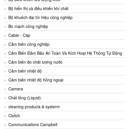
Agate Vietnam
Bộ hiển thị và điều khiển khí chất
AGR International Vietnam
Bộ khuếch đại tín hiệu công nghiệp
Aichi Tokei Denki Vietnam
Bo mạch công nghiệp
Aii Vietnam
Cable - Cáp
AIKOH
Cảm biến công nghiệp
AINUO Vietnam
Cảm Biến Đảm Bảo An Toàn Và Kích Hoạt Hệ Thống Tự Động
AIR MAJOR
Cảm biến đo chất lượng nước
Aira Euro Automation
Cảm biến nhiệt độ
Airtac Vietnam
Cảm biến nhiệt độ hồng ngoại
Airtec Vietnam
Camera
AI-Tek Vietnam
Chất lỏng (Liquid)
Akerstroms Viet Nam
cleaning products & systerm
AKO Armaturen & Separationstechnik
Clutch
AKO Armaturen & Separationstechnik Vietnam
Communications Campbell