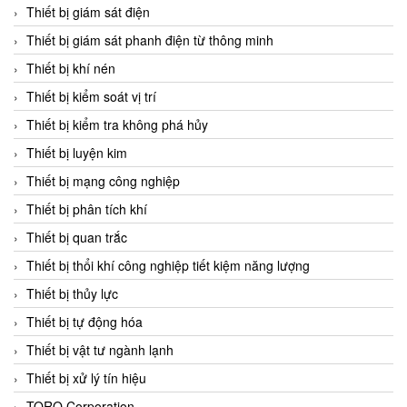
Chromalox
Thiết bị giám sát điện
ChuanYi
Thiết bị giám sát phanh điện từ thông minh
CIC
Thiết bị khí nén
Clage
Thiết bị kiểm soát vị trí
Clake Fololo
Thiết bị kiểm tra không phá hủy
Clark Cooper
Thiết bị luyện kim
CMC Ventilazione
Thiết bị mạng công nghiệp
Coax Valves Inc
Thiết bị phân tích khí
Codel
Thiết bị quan trắc
Cofimco
Thiết bị thổi khí công nghiệp tiết kiệm năng lượng
Coltraco
Thiết bị thủy lực
Comat Releco
Thiết bị tự động hóa
Comax
Thiết bị vật tư ngành lạnh
COMETECH VietNam
Thiết bị xử lý tín hiệu
COMFILE Technology
TORQ Corporation