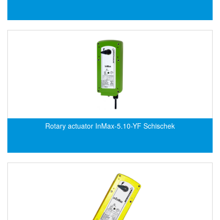
Flowline
Flow-Mon
Flowserve
Fluke Process Instruments Vietnam
FMS Vietnam
FOKO / Wintriss
Fomotech Vietnam
Forbes Marshall
Rotary actuator InMax-5.10-YF Schischek
FORNEY
Fortex
Fortress
Fossil Power Systems
FPZ
Francia Srl Vietnam