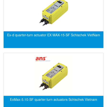
CRYSOUND
CS&P Technologies
CSC
CS-Instrument
cs-instruments
Ex-d quarter-turn actuator EX MAX-15-SF Schischek VietNam
CTC
Cygnus
Cypet Vietnam
Daehan Sensor
Daito Kogyo
Dandong Huayu
Danfoss
Datalogic Vietnam
ExMax-5.10-SF quarter-turn actuators Schischek Vietnam
Datexel
Debron VietNam