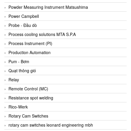
Bihl+wiedemann
Powder Measuring Instrument Matsushima
Bilz
Power Campbell
Binder Connector
Probe - Đầu dò
Biotech
Process cooling solutions MTA S.P.A
BirdX Vietnam
Process Instrument (PI)
BK Vibro
Production Automation
Black Box
Pum - Bơm
BlackBox Vietnam
Quạt thông gió
BLAGDON PUMP
Relay
Bloom Engineering
Remote Control (MC)
Boneng
Resistance spot welding
Bopp & Reuther Messtechnik
Rico-Werk
Bosch
Rotary Cam Switches
Boydcorp
rotary cam switches leonard engineering mbh