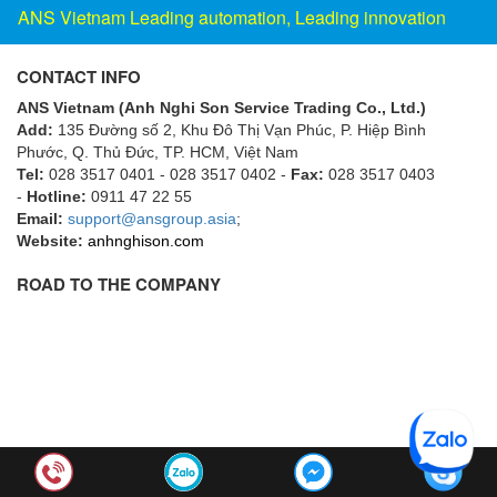
Hima
ANS Vietnam Leading automation, Leading innovation
Hima
CONTACT INFO
HINOTEK Vietnam
ANS Vietnam (Anh Nghi Son Service Trading Co., Ltd.)
Hioki
Add:
135 Đường số 2, Khu Đô Thị Vạn Phúc, P. Hiệp Bình
Hirschmann
Phước, Q. Thủ Đức, TP. HCM
, Việt Nam
Tel:
028 3517 0401 - 028 3517 0402 -
Fax:
028 3517 0403
HITEC Sensor Developments
-
Hotline:
0911 47 22 55
HKC
Email:
support@ansgroup.asia
;
Website:
anhnghison.com
Hodaka
ROAD TO THE COMPANY
Homa
Honeywell
Honsberg (GHM)
Houston Vibrator
HOVEN
HOYER
HS-Cooler