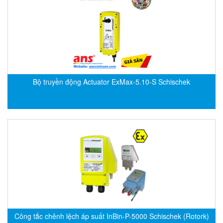
Fine Suntronix
FineTek
Finna Sensors Vietnam
Fireye
Fischer
Bộ truyền động Actuator ExMax-5.10-S Schischek
Fisher
FISO Vietnam
FLENDER
Flexaust
Flexim
FLIR
FLOMAG
flotron
Flow Force/ Super Green Power-Tech
Công tắc chênh lệch áp suất InBin-P-5000 Schischek (Rotork)
Floweserve/PMV