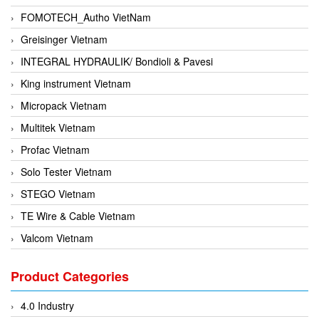
FOMOTECH_Autho VietNam
Greisinger Vietnam
INTEGRAL HYDRAULIK/ Bondioli & Pavesi
King instrument Vietnam
Micropack Vietnam
Multitek Vietnam
Profac Vietnam
Solo Tester Vietnam
STEGO Vietnam
TE Wire & Cable Vietnam
Valcom Vietnam
Woodward Vietnam
Product Categories
3CTEST Vietnam
4B VietNam Vietnam
4.0 Industry