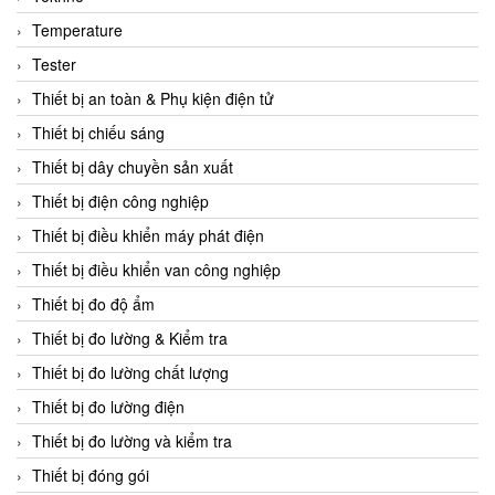
CCS
Temperature
CD Automation
Tester
CEAG Sicherheitst
Thiết bị an toàn & Phụ kiện điện tử
CEIA Vietnam
Thiết bị chiếu sáng
Celduc Vietnam
Thiết bị dây chuyền sản xuất
Cemb
Thiết bị điện công nghiệp
Centec GmbH
Thiết bị điều khiển máy phát điện
CEQUBE
Thiết bị điều khiển van công nghiệp
CHAUVIN ARNOUX
Thiết bị đo độ ẩm
Checkline
Thiết bị đo lường & Kiểm tra
Chino
Thiết bị đo lường chất lượng
Chiyoda Seiki
Thiết bị đo lường điện
Chiyoda-Tsusho
Thiết bị đo lường và kiểm tra
Chongqing Huaneng
Thiết bị đóng gói