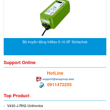
Gasensor
Gave
Gazex
GD GODAI ENGINEERING
GE Panametrics
GEDORE
Bộ truyền động InMax-5.10-SF Schischek
GEFA PROCESSTECHNIK GMBH
Gefran
Gems Sensor
Support Online
Gemu
HotLine
GENEBRE
support@ansgroup.asia
0911472255
Genesislamp
Geokon Vietnam
Top Product
GESIPA
V430-J-RH2-Unitronics
Gessmann