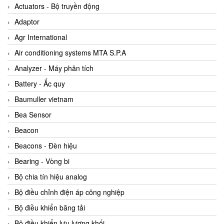
ABB Vietnam
Actuators - Bộ truyền động
AC Infinity Vietnam
Adaptor
AC&E Telecommunications
Agr International
AC&T Vietnam
Air conditioning systems MTA S.P.A
Accepta Vietnam
Analyzer - Máy phân tích
ACCUMAC Vietnam
Battery - Ắc quy
AccuWeb Vietnam
Baumuller vietnam
Acey
Bea Sensor
ACOEM Vietnam
Beacon
ADCA Vietnam
Beacons - Đèn hiệu
ADFweb Vietnam
Bearing - Vòng bi
Adler Vietnam
Bộ chia tín hiệu analog
Ados Vietnam
Bộ điều chỉnh điện áp công nghiệp
Advanced Energy Vietnam
Bộ điều khiển băng tải
Advantech Vietnam
Bộ điều khiển lưu lượng khối