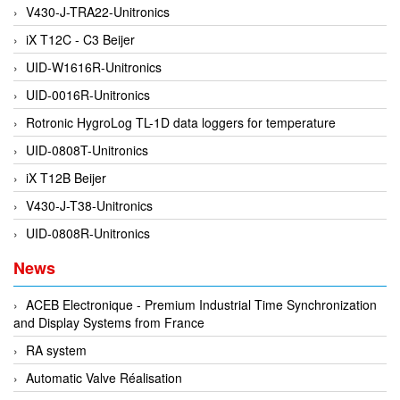
V430-J-TRA22-Unitronics
Gestra
iX T12C - C3 Beijer
GF
UID-W1616R-Unitronics
Ghisalba
UID-0016R-Unitronics
Gill Instruments
Rotronic HygroLog TL-1D data loggers for temperature
Giovenzana Vietnam
UID-0808T-Unitronics
Glamox
iX T12B Beijer
Glavi
V430-J-T38-Unitronics
Global Encoder Vietnam
UID-0808R-Unitronics
Glual
News
GPA Pump
GRAVITY
ACEB Electronique - Premium Industrial Time Synchronization
Green instruments
and Display Systems from France
GREYSTONE
RA system
GREYSTONE
Automatic Valve Réalisation