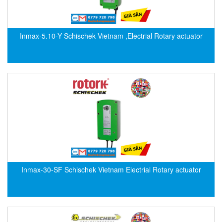
Evoqua
EXAIR
Inmax-5.10-Y Schischek Vietnam ,Electrial Rotary actuator
Exergen
Exide Technologies Vietnam
EXOR
FAIRCHILD
FANUC
FDM/ F.lli Della Marca Srl
FEIN
Felm
FESTO
Inmax-30-SF Schischek Vietnam Electrial Rotary actuator
FHF (EATON Crouse-Hinds)
Fife/ Maxcess
Fimet