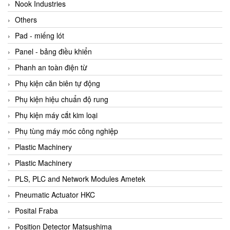
Beijer
Nook Industries
Beinlich-pumps
Others
Beka
Pad - miếng lót
BEKO
Panel - bảng điều khiển
Belimo
Phanh an toàn điện từ
Benetech Vietnam
Phụ kiện căn biên tự động
Bently Nevada
Phụ kiện hiệu chuẩn độ rung
Bentone Vietnam
Phụ kiện máy cắt kim loại
Bernstein Vietnam
Phụ tùng máy móc công nghiệp
Berthold
Plastic Machinery
Bestech
Plastic Machinery
Bestech
PLS, PLC and Network Modules Ametek
BETA
Pneumatic Actuator HKC
Bifold
Posital Fraba
Bihl+wiedemann
Position Detector Matsushima