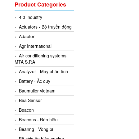
Valcom Vietnam
Product Categories
Woodward Vietnam
4.0 Industry
3CTEST Vietnam
Actuators - Bộ truyền động
4B VietNam Vietnam
Adaptor
ABB Vietnam
Agr International
AC Infinity Vietnam
Air conditioning systems
AC&E Telecommunications
MTA S.P.A
AC&T Vietnam
Analyzer - Máy phân tích
Accepta Vietnam
Battery - Ắc quy
ACCUMAC Vietnam
Baumuller vietnam
AccuWeb Vietnam
Bea Sensor
Acey
Beacon
ACOEM Vietnam
Beacons - Đèn hiệu
ADCA Vietnam
Bearing - Vòng bi
ADFweb Vietnam
Bộ chia tín hiệu analog