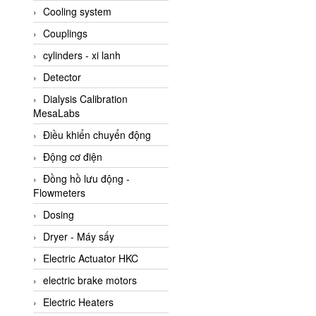
Cooling system
Amarillo Gear
Couplings
Ametek
cylinders - xi lanh
AMPTRON Vietnam
Detector
AND Vietnam
Dialysis Calibration
ANDERSON-NEGELE
MesaLabs
ANDILOG Technologies
Điều khiển chuyển động
Vietnam
Động cơ điện
Anritsu
Đồng hồ lưu động -
ANTEC S.A
Flowmeters
Antico pumps
Dosing
Anybus/ HMS
Dryer - Máy sấy
AOBEN
Electric Actuator HKC
Apex Dynamics Vietnam
electric brake motors
Apex Dynamics Vietnam
Electric Heaters
Apiste