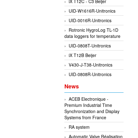
iX T12C - C3 Beijer
UID-W1616R-Unitronics
UID-0016R-Unitronics
Rotronic HygroLog TL-1D
data loggers for temperature
UID-0808T-Unitronics
iX T12B Beijer
V430-J-T38-Unitronics
UID-0808R-Unitronics
News
ACEB Electronique -
Premium Industrial Time
Synchronization and Display
Systems from France
RA system
Automatic Valve Réalisation