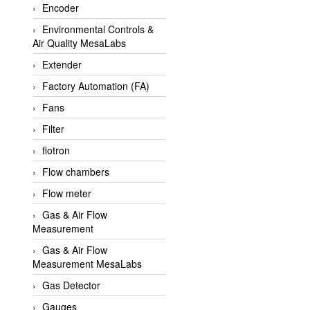
Encoder
APLISENS VietNam
Environmental Controls &
Apollo Fire
Air Quality MesaLabs
Appleton
Extender
AQ Matic
Factory Automation (FA)
Aqualabo Vietnam
Fans
Aquametro
Filter
ARCA Regler
flotron
Arcos Hydraulik
Flow chambers
Ardetem-Sfere-Vietnam
Flow meter
Argal
Gas & Air Flow
Measurement
AS ENERGI
Gas & Air Flow
ASCO CO2
Measurement MesaLabs
Asker
Gas Detector
AT2E
Gauges