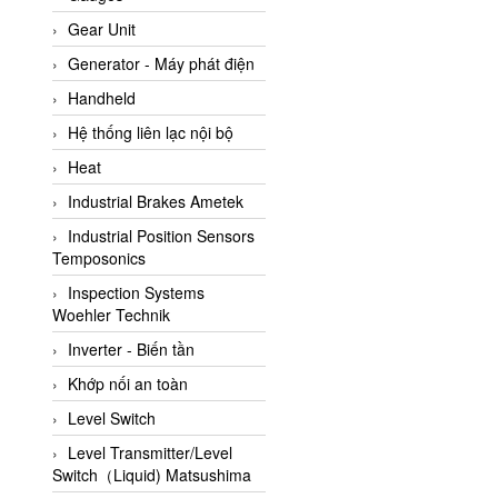
ATC Pneumatic
Gear Unit
ATEX System
Generator - Máy phát điện
ATI - IA
Handheld
ATI (Analytical Technology
Hệ thống liên lạc nội bộ
Inc)
Heat
Atos
Industrial Brakes Ametek
Atrax
Industrial Position Sensors
Auma
Temposonics
Autec
Inspection Systems
Auto Flow
Woehler Technik
Automatic valve
Inverter - Biến tần
Aventics
Khớp nối an toàn
Avproglobal
Level Switch
Axiomtek
Level Transmitter/Level
Switch（Liquid) Matsushima
AZBIL