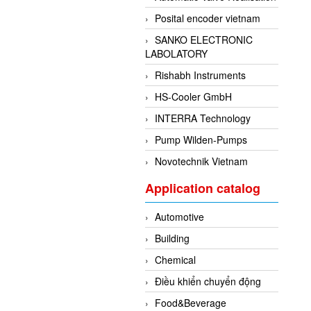
Posital encoder vietnam
SANKO ELECTRONIC
LABOLATORY
Rishabh Instruments
HS-Cooler GmbH
INTERRA Technology
Pump Wilden-Pumps
Novotechnik Vietnam
Application catalog
Automotive
Building
Chemical
Điều khiển chuyển động
Food&Beverage