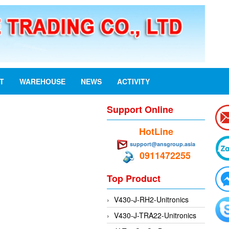
ST
WAREHOUSE
NEWS
ACTIVITY
Support Online
HotLine
support@ansgroup.asia
0911472255
Top Product
V430-J-RH2-Unitronics
V430-J-TRA22-Unitronics