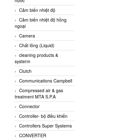
nước
AI-Tek Vietnam
Cảm biến nhiệt độ
Akerstroms Viet Nam
Cảm biến nhiệt độ hồng
AKO Armaturen &
ngoại
Separationstechnik
Camera
AKO Armaturen &
Separationstechnik Vietnam
Chất lỏng (Liquid)
AKUSENSE
cleaning products &
systerm
ALA OFFICINE SPA
Clutch
Albrecht-Automatik Viet
Nam
Communications Campbell
Allen Bradley Vietnam
Compressed air & gas
treatment MTA S.P.A
Alpha Moisture Vietnam
Connector
Alpha-Achem Vietnam
Controller- bộ điều khiển
Alphino
Controllers Super Systems
ALRE-IT Vietnam
CONVERTER
Altech