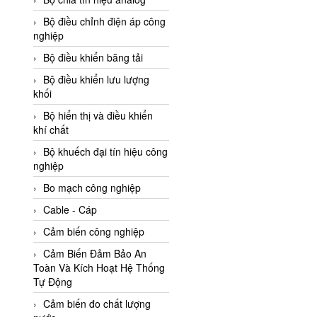
Adler Vietnam
Bộ điều chỉnh điện áp công
Ados Vietnam
nghiệp
Advanced Energy Vietnam
Bộ điều khiển băng tải
Advantech Vietnam
Bộ điều khiển lưu lượng
khối
Agate Vietnam
Bộ hiển thị và điều khiển
AGR International Vietnam
khí chất
Aichi Tokei Denki Vietnam
Bộ khuếch đại tín hiệu công
nghiệp
Aii Vietnam
AIKOH
Bo mạch công nghiệp
AINUO Vietnam
Cable - Cáp
AIR MAJOR
Cảm biến công nghiệp
Aira Euro Automation
Cảm Biến Đảm Bảo An
Toàn Và Kích Hoạt Hệ Thống
Airtac Vietnam
Tự Động
Airtec Vietnam
Cảm biến đo chất lượng