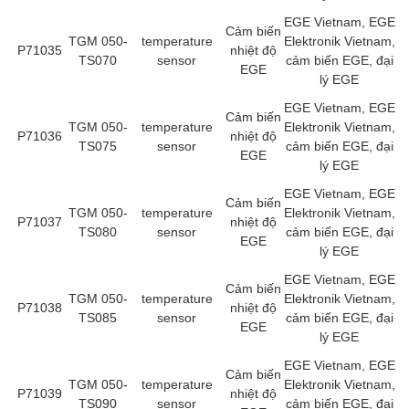
EGE Vietnam, EGE
DEIF
Cảm biến
TGM 050-
temperature
Elektronik Vietnam,
P71035
nhiệt độ
Delmhorst VietNam
TS070
sensor
cảm biến EGE, đại
EGE
lý EGE
DELTA
EGE Vietnam, EGE
Delta Ohm
Cảm biến
TGM 050-
temperature
Elektronik Vietnam,
P71036
nhiệt độ
Delta sensor
TS075
sensor
cảm biến EGE, đại
EGE
lý EGE
Delta-mobrey
EGE Vietnam, EGE
DEMA Engineering/ Foam- IT
Cảm biến
TGM 050-
temperature
Elektronik Vietnam,
P71037
nhiệt độ
DESAX
TS080
sensor
cảm biến EGE, đại
EGE
lý EGE
DET-TRONICS
EGE Vietnam, EGE
Deublin
Cảm biến
TGM 050-
temperature
Elektronik Vietnam,
P71038
nhiệt độ
Diakont
TS085
sensor
cảm biến EGE, đại
EGE
lý EGE
Dias Infrared
EGE Vietnam, EGE
DINA Elektronik
Cảm biến
TGM 050-
temperature
Elektronik Vietnam,
P71039
nhiệt độ
Dinel
TS090
sensor
cảm biến EGE, đại