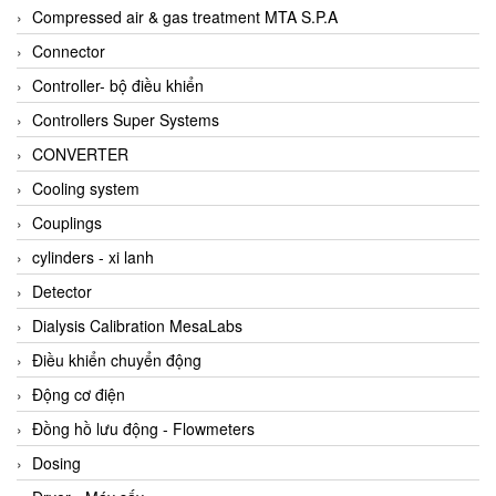
AKUSENSE
Compressed air & gas treatment MTA S.P.A
ALA OFFICINE SPA
Connector
Albrecht-Automatik Viet Nam
Controller- bộ điều khiển
Allen Bradley Vietnam
Controllers Super Systems
Alpha Moisture Vietnam
CONVERTER
Alpha-Achem Vietnam
Cooling system
Alphino
Couplings
ALRE-IT Vietnam
cylinders - xi lanh
Altech
Detector
Amarillo Gear
Dialysis Calibration MesaLabs
Ametek
Điều khiển chuyển động
AMPTRON Vietnam
Động cơ điện
AND Vietnam
Đồng hồ lưu động - Flowmeters
ANDERSON-NEGELE
Dosing
ANDILOG Technologies Vietnam