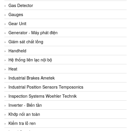
ARCA Regler
Gas Detector
Arcos Hydraulik
Gauges
Ardetem-Sfere-Vietnam
Gear Unit
Argal
Generator - Máy phát điện
AS ENERGI
Giám sát chất lỏng
ASCO CO2
Handheld
Asker
Hệ thống liên lạc nội bộ
AT2E
Heat
ATC Pneumatic
Industrial Brakes Ametek
ATEX System
Industrial Position Sensors Temposonics
ATI - IA
Inspection Systems Woehler Technik
ATI (Analytical Technology Inc)
Inverter - Biến tần
Atos
Khớp nối an toàn
Atrax
Kiểm tra lỗ ren