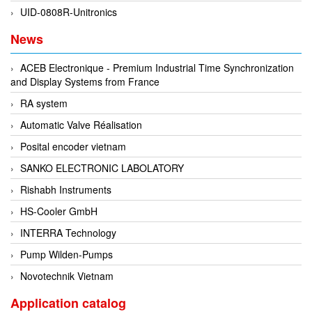
UID-0808R-Unitronics
EMC PARTNER
News
EMCSOSIN
Emerson/Vertiv
ACEB Electronique - Premium Industrial Time Synchronization
EMG
and Display Systems from France
Emotron
RA system
ENCEL Vietnam
Automatic Valve Réalisation
Endress+Hauser
Posital encoder vietnam
Enensys Vietnam
SANKO ELECTRONIC LABOLATORY
Enerdoor
Rishabh Instruments
Enerpac
HS-Cooler GmbH
ENERSYS
INTERRA Technology
Enolgas
Pump Wilden-Pumps
Envada
Novotechnik Vietnam
Environmental Compliance Products
Application catalog