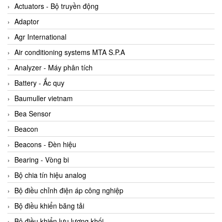
ABB Vietnam
Actuators - Bộ truyền động
AC Infinity Vietnam
Adaptor
AC&E Telecommunications
Agr International
AC&T Vietnam
Air conditioning systems MTA S.P.A
Accepta Vietnam
Analyzer - Máy phân tích
ACCUMAC Vietnam
Battery - Ắc quy
AccuWeb Vietnam
Baumuller vietnam
Acey
Bea Sensor
ACOEM Vietnam
Beacon
ADCA Vietnam
Beacons - Đèn hiệu
ADFweb Vietnam
Bearing - Vòng bi
Adler Vietnam
Bộ chia tín hiệu analog
Ados Vietnam
Bộ điều chỉnh điện áp công nghiệp
Advanced Energy Vietnam
Bộ điều khiển băng tải
Advantech Vietnam
Bộ điều khiển lưu lượng khối