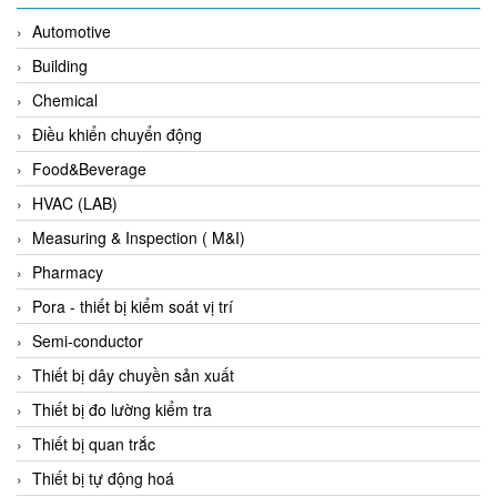
EPC
Automotive
EPE Process Filters & Accumulators
Building
Epro/Emerson
Chemical
ERE WIRELESS
Điều khiển chuyển động
Erhardt-Leimer
Food&Beverage
Erhardt-Leimer
HVAC (LAB)
Erhardt-leimer
Measuring & Inspection ( M&I)
ERICHSEN
Pharmacy
Erinda/Delta
Pora - thiết bị kiểm soát vị trí
ESA Automation Vietnam
Semi-conductor
Esa Pyronics
Thiết bị dây chuyền sản xuất
Euchner
Thiết bị đo lường kiểm tra
EUCHNER GmbH + Co. KG VietNam
Thiết bị quan trắc
Eurotherm Vietnam
Thiết bị tự động hoá
Eurovent