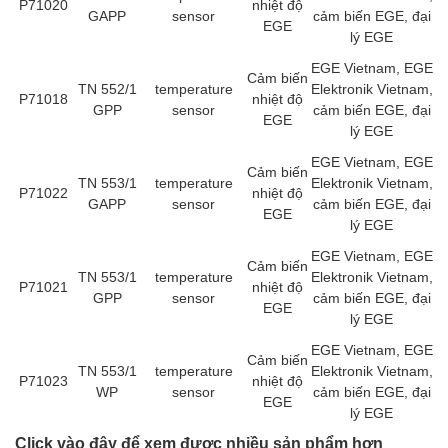
DSTI
P71020
nhiệt độ
GAPP
sensor
cảm biến EGE, đại
EGE
DUCATI
lý EGE
Duclean
EGE Vietnam, EGE
Cảm biến
TN 552/1
temperature
Elektronik Vietnam,
Dukin Besko
P71018
nhiệt độ
GPP
sensor
cảm biến EGE, đại
EGE
Dunkermotoren
lý EGE
Durag
EGE Vietnam, EGE
Cảm biến
TN 553/1
temperature
Elektronik Vietnam,
Dwyer
P71022
nhiệt độ
GAPP
sensor
cảm biến EGE, đại
EGE
DYH
lý EGE
Dynisco
EGE Vietnam, EGE
Cảm biến
TN 553/1
temperature
Elektronik Vietnam,
E+E ELEKTRONIK
P71021
nhiệt độ
GPP
sensor
cảm biến EGE, đại
EGE
E+H
lý EGE
E2S
EGE Vietnam, EGE
Cảm biến
TN 553/1
temperature
Elektronik Vietnam,
Earthtech
P71023
nhiệt độ
WP
sensor
cảm biến EGE, đại
EGE
Eaton
lý EGE
EBMPAPST
Click vào đây để xem được nhiều sản phẩm hơn