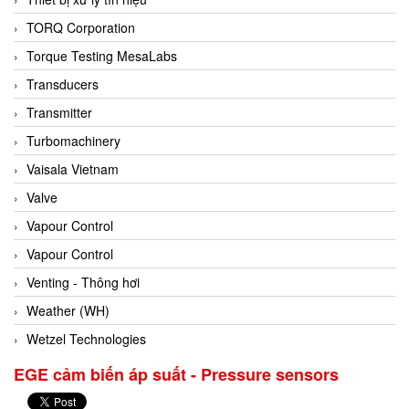
Conch
TORQ Corporation
Conductix/ WAMPFLER
Torque Testing MesaLabs
Contrec
Transducers
Contrinex
Transmitter
Control Solution Minesota
Turbomachinery
Copeland
Vaisala Vietnam
Cortem
Valve
Cosa Xentaur
Vapour Control
Cosil
Vapour Control
Coulton
Venting - Thông hơi
Crouzet
Weather (WH)
Crowcon
Wetzel Technologies
Crutec Dust Zero Vietnam
EGE cảm biến áp suất - Pressure sensors
Crydom