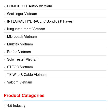
FOMOTECH_Autho VietNam
Greisinger Vietnam
INTEGRAL HYDRAULIK/ Bondioli & Pavesi
King instrument Vietnam
Micropack Vietnam
Multitek Vietnam
Profac Vietnam
Solo Tester Vietnam
STEGO Vietnam
TE Wire & Cable Vietnam
Valcom Vietnam
Woodward Vietnam
Product Categories
3CTEST Vietnam
4B VietNam Vietnam
4.0 Industry