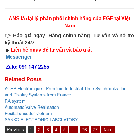
ECKERLE
Ecom-EX
tại Việt
ANS là đại lý phân phối chính hãng của EGE
Nam
ECONEX
Edward
👉
Báo giá ngay- Hàng chính hãng- Tư vấn và hỗ trợ
kỹ thuật 24/7
EES
🔥
Liên hệ ngay để tư vấn và báo giá:
EGE Elektronik
Messenge
r
Eilersen Vietnam
Zalo: 091 147 2255
Ekstrom-Carlson
Related Posts
Elands Cable Vietnam
ACEB Electronique - Premium Industrial Time Synchronization
Elap Vietnam
and Display Systems from France
RA system
Electro Adda
Automatic Valve Réalisation
Electro Industries
Posital encoder vietnam
SANKO ELECTRONIC LABOLATORY
Electronic Design System S.R.L Vietnam
Previous
1
2
3
4
5
…
76
77
Next
Electronics Inc. Viet Nam