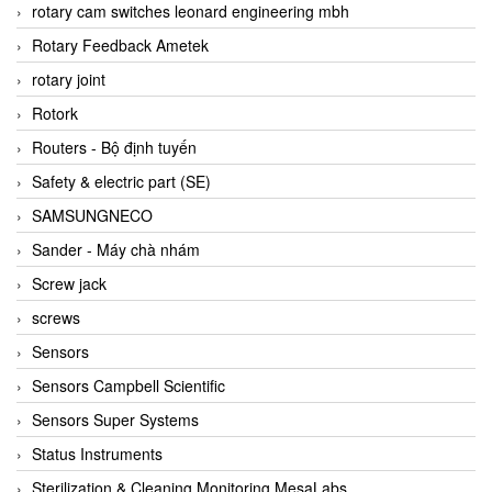
BRAUN Vietnam
rotary cam switches leonard engineering mbh
Brinkmann Pumpen
Rotary Feedback Ametek
BRONKHORST
rotary joint
Brook Instrument
Rotork
Brooks Instrument Vietnam
Routers - Bộ định tuyến
Buhler
Safety & electric part (SE)
BURLING INSTRUMENTS
SAMSUNGNECO
Burster
Sander - Máy chà nhám
BUSCHJOST
Screw jack
Calectro
screws
Campbell Scientific
Sensors
Canneed Vietnam
Sensors Campbell Scientific
Cantoni
Sensors Super Systems
CAPS
Status Instruments
CAREL Parts
Sterilization & Cleaning Monitoring MesaLabs