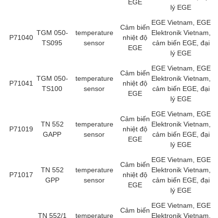
EGE
Di-Soric
lý EGE
Di-Soric
EGE Vietnam, EGE
Cảm biến
TGM 050-
temperature
Elektronik Vietnam,
P71040
Dixon Valve
nhiệt độ
TS095
sensor
cảm biến EGE, đại
EGE
Doctor Led Vietnam
lý EGE
DOLD - Autho ANS
EGE Vietnam, EGE
Cảm biến
TGM 050-
temperature
Elektronik Vietnam,
Dold Vietnam
P71041
nhiệt độ
TS100
sensor
cảm biến EGE, đại
EGE
Dongdo Tech
lý EGE
Donghwa Valve
EGE Vietnam, EGE
Cảm biến
TN 552
temperature
Elektronik Vietnam,
Dongkun
P71019
nhiệt độ
GAPP
sensor
cảm biến EGE, đại
EGE
Dosing Pump
lý EGE
DR. NEUMANN Peltier-Technik
EGE Vietnam, EGE
Cảm biến
TN 552
temperature
Elektronik Vietnam,
Driesen Kern
P71017
nhiệt độ
GPP
sensor
cảm biến EGE, đại
EGE
Dropsa Vietnam
lý EGE
Druck
EGE Vietnam, EGE
Cảm biến
TN 552/1
temperature
Elektronik Vietnam,