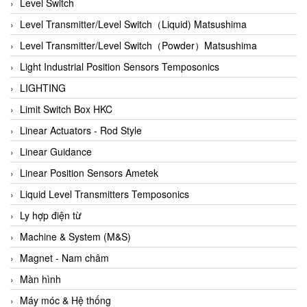
Auma
Level Switch
Autec
Level Transmitter/Level Switch（Liquid) Matsushima
Auto Flow
Level Transmitter/Level Switch（Powder）Matsushima
Automatic valve
Light Industrial Position Sensors Temposonics
Aventics
LIGHTING
Avproglobal
Limit Switch Box HKC
Axiomtek
Linear Actuators - Rod Style
AZBIL
Linear Guidance
B&C Electronics
Linear Position Sensors Ametek
B&R
Liquid Level Transmitters Temposonics
Babcok wilcox
Ly hợp điện từ
Baelz Automatic Vietnam
Machine & System (M&S)
Bahr Modultechnik Vietnam
Magnet - Nam châm
Balluff
Màn hình
BamBo Vietnam
Máy móc & Hệ thống