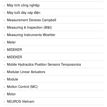
Barel Vietnam
Máy tính công nghiệp
Barksdale
Máy tuốt dây cáp điện
Bartec
Measurement Devices Campbell
Basco
Measuring & Inspection (M&I)
Baumer
Measuring Instruments Woehler
Baumuller Vietnam
Meter
Baykee
MIDEKER
BBC Bircher Smart Access
MIDEKER
BCS ITALY
Mobile Hydraulics Position Sensors Temposonics
BEA SENSORS
Modular Linear Actuators
Beacon Extender
Module
Beckhoff
Motion Control (MC)
Bedook
Motor
Bei Sensor
NEUROS Vietnam