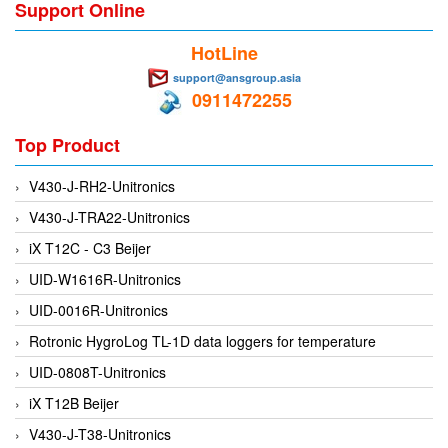
Electro-Sensors Vietnam
Support Online
Elektrogas Vietnam
HotLine
Elektrophysik Vietnam
support@ansgroup.asia
0911472255
elesa-ganter
ELETTA
Top Product
Elettrotek Kabel
V430-J-RH2-Unitronics
ELGO Electronic
V430-J-TRA22-Unitronics
ELIS PLZEŇ
iX T12C - C3 Beijer
ELMEKO
UID-W1616R-Unitronics
ELMESS-Thermosystemtechnik
UID-0016R-Unitronics
Eltex-Elektrostatik
Rotronic HygroLog TL-1D data loggers for temperature
Eltherm
UID-0808T-Unitronics
ELTRA Encoder
iX T12B Beijer
ELVEM Vietnam
V430-J-T38-Unitronics
Emaco