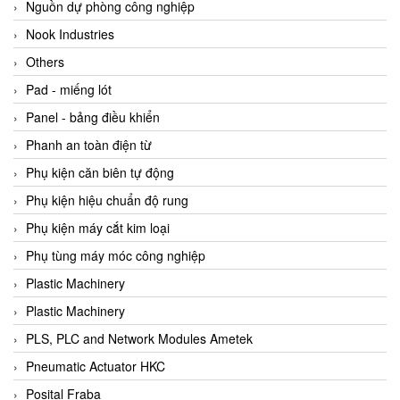
Beijer
Nguồn dự phòng công nghiệp
Beinlich-pumps
Nook Industries
Beka
Others
BEKO
Pad - miếng lót
Belimo
Panel - bảng điều khiển
Benetech Vietnam
Phanh an toàn điện từ
Bently Nevada
Phụ kiện căn biên tự động
Bentone Vietnam
Phụ kiện hiệu chuẩn độ rung
Bernstein Vietnam
Phụ kiện máy cắt kim loại
Berthold
Phụ tùng máy móc công nghiệp
Bestech
Plastic Machinery
Bestech
Plastic Machinery
BETA
PLS, PLC and Network Modules Ametek
Bifold
Pneumatic Actuator HKC
Bihl+wiedemann
Posital Fraba