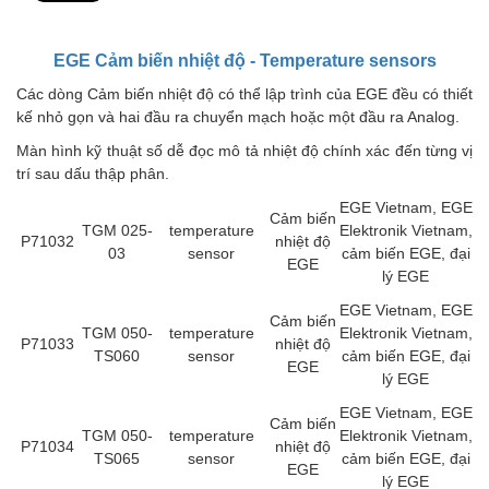
CRYSOUND
CS&P Technologies
EGE Cảm biến nhiệt độ - Temperature sensors
CSC
Các dòng Cảm biến nhiệt độ có thể lập trình của EGE đều có thiết
CS-Instrument
kế nhỏ gọn và hai đầu ra chuyển mạch hoặc một đầu ra Analog.
cs-instruments
Màn hình kỹ thuật số dễ đọc mô tả nhiệt độ chính xác đến từng vị
trí sau dấu thập phân.
CTC
EGE Vietnam, EGE
Cygnus
Cảm biến
TGM 025-
temperature
Elektronik Vietnam,
P71032
nhiệt độ
Cypet Vietnam
03
sensor
cảm biến EGE, đại
EGE
lý EGE
Daehan Sensor
EGE Vietnam, EGE
Daito Kogyo
Cảm biến
TGM 050-
temperature
Elektronik Vietnam,
P71033
nhiệt độ
Dandong Huayu
TS060
sensor
cảm biến EGE, đại
EGE
lý EGE
Danfoss
EGE Vietnam, EGE
Datalogic Vietnam
Cảm biến
TGM 050-
temperature
Elektronik Vietnam,
P71034
nhiệt độ
Datexel
TS065
sensor
cảm biến EGE, đại
EGE
lý EGE
Debron VietNam