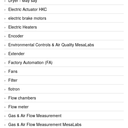
Dryer - Máy sấy
Anritsu
Electric Actuator HKC
ANTEC S.A
electric brake motors
Antico pumps
Electric Heaters
Anybus/ HMS
Encoder
AOBEN
Environmental Controls & Air Quality MesaLabs
Apex Dynamics Vietnam
Extender
Apex Dynamics Vietnam
Factory Automation (FA)
Apiste
Fans
APLISENS VietNam
Filter
Apollo Fire
flotron
Appleton
Flow chambers
AQ Matic
Flow meter
Aqualabo Vietnam
Gas & Air Flow Measurement
Aquametro
Gas & Air Flow Measurement MesaLabs