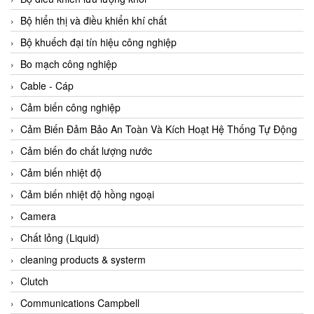
Agate Vietnam
Bộ hiển thị và điều khiển khí chất
AGR International Vietnam
Bộ khuếch đại tín hiệu công nghiệp
Aichi Tokei Denki Vietnam
Bo mạch công nghiệp
Aii Vietnam
Cable - Cáp
AIKOH
Cảm biến công nghiệp
AINUO Vietnam
Cảm Biến Đảm Bảo An Toàn Và Kích Hoạt Hệ Thống Tự Động
AIR MAJOR
Cảm biến đo chất lượng nước
Aira Euro Automation
Cảm biến nhiệt độ
Airtac Vietnam
Cảm biến nhiệt độ hồng ngoại
Airtec Vietnam
Camera
AI-Tek Vietnam
Chất lỏng (Liquid)
Akerstroms Viet Nam
cleaning products & systerm
AKO Armaturen & Separationstechnik
Clutch
AKO Armaturen & Separationstechnik Vietnam
Communications Campbell