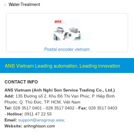
Water-Treatment
Evoqua
EXAIR
Exergen
Exide Technologies Vietnam
EXOR
SANKO ELECTRONIC LABOLATORY
FAIRCHILD
FANUC
ANS Vietnam Leading automation, Leading innovation
FDM/ F.lli Della Marca Srl
CONTACT INFO
FEIN
ANS Vietnam (Anh Nghi Son Service Trading Co., Ltd.)
Felm
Add:
135 Đường số 2, Khu Đô Thị Vạn Phúc, P. Hiệp Bình
FESTO
Phước, Q. Thủ Đức, TP. HCM
, Việt Nam
Tel:
028 3517 0401 - 028 3517 0402 -
Fax:
028 3517 0403
FHF (EATON Crouse-Hinds)
-
Hotline:
0911 47 22 55
Fife/ Maxcess
Email:
support@ansgroup.asia
;
Website:
anhnghison.com
Fimet