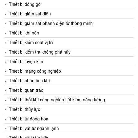
Chromalox
Thiết bị đóng gói
ChuanYi
Thiết bị giám sát điện
CIC
Thiết bị giám sát phanh điện từ thông minh
Clage
Thiết bị khí nén
Clake Fololo
Thiết bị kiểm soát vị trí
Clark Cooper
Thiết bị kiểm tra không phá hủy
CMC Ventilazione
Thiết bị luyện kim
Coax Valves Inc
Thiết bị mạng công nghiệp
Codel
Thiết bị phân tích khí
Cofimco
Thiết bị quan trắc
Coltraco
Thiết bị thổi khí công nghiệp tiết kiệm năng lượng
Comat Releco
Thiết bị thủy lực
Comax
Thiết bị tự động hóa
COMETECH VietNam
Thiết bị vật tư ngành lạnh
COMFILE Technology
Thiết bị xử lý tín hiệu