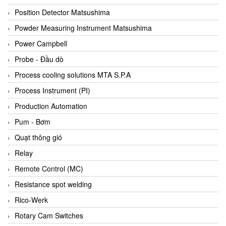
Bihl+wiedemann
Position Detector Matsushima
Bilz
Powder Measuring Instrument Matsushima
Binder Connector
Power Campbell
Biotech
Probe - Đầu dò
BirdX Vietnam
Process cooling solutions MTA S.P.A
BK Vibro
Process Instrument (PI)
Black Box
Production Automation
BlackBox Vietnam
Pum - Bơm
BLAGDON PUMP
Quạt thông gió
Bloom Engineering
Relay
Boneng
Remote Control (MC)
Bopp & Reuther Messtechnik
Resistance spot welding
Bosch
Rico-Werk
Boydcorp
Rotary Cam Switches