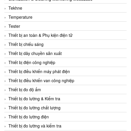
CCS
Tekhne
CD Automation
Temperature
CEAG Sicherheitst
Tester
CEIA Vietnam
Thiết bị an toàn & Phụ kiện điện tử
Celduc Vietnam
Thiết bị chiếu sáng
Cemb
Thiết bị dây chuyền sản xuất
Centec GmbH
Thiết bị điện công nghiệp
CEQUBE
Thiết bị điều khiển máy phát điện
CHAUVIN ARNOUX
Thiết bị điều khiển van công nghiệp
Checkline
Thiết bị đo độ ẩm
Chino
Thiết bị đo lường & Kiểm tra
Chiyoda Seiki
Thiết bị đo lường chất lượng
Chiyoda-Tsusho
Thiết bị đo lường điện
Chongqing Huaneng
Thiết bị đo lường và kiểm tra