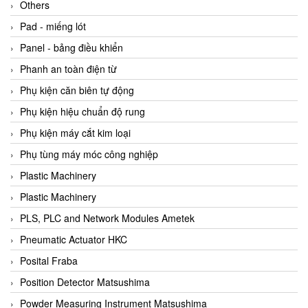
Beijer
Others
Beinlich-pumps
Pad - miếng lót
Beka
Panel - bảng điều khiển
BEKO
Phanh an toàn điện từ
Belimo
Phụ kiện căn biên tự động
Benetech Vietnam
Phụ kiện hiệu chuẩn độ rung
Bently Nevada
Phụ kiện máy cắt kim loại
Bentone Vietnam
Phụ tùng máy móc công nghiệp
Bernstein Vietnam
Plastic Machinery
Berthold
Plastic Machinery
Bestech
PLS, PLC and Network Modules Ametek
Bestech
Pneumatic Actuator HKC
BETA
Posital Fraba
Bifold
Position Detector Matsushima
Bihl+wiedemann
Powder Measuring Instrument Matsushima