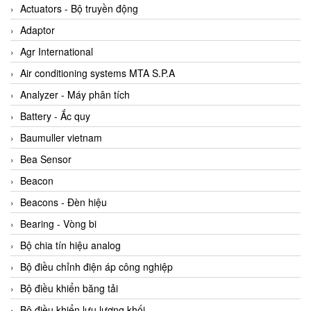
ABB Vietnam
Actuators - Bộ truyền động
AC Infinity Vietnam
Adaptor
AC&E Telecommunications
Agr International
AC&T Vietnam
Air conditioning systems MTA S.P.A
Accepta Vietnam
Analyzer - Máy phân tích
ACCUMAC Vietnam
Battery - Ắc quy
AccuWeb Vietnam
Baumuller vietnam
Acey
Bea Sensor
ACOEM Vietnam
Beacon
ADCA Vietnam
Beacons - Đèn hiệu
ADFweb Vietnam
Bearing - Vòng bi
Adler Vietnam
Bộ chia tín hiệu analog
Ados Vietnam
Bộ điều chỉnh điện áp công nghiệp
Advanced Energy Vietnam
Bộ điều khiển băng tải
Advantech Vietnam
Bộ điều khiển lưu lượng khối