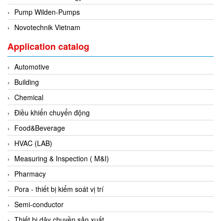
ECKERLE
Pump Wilden-Pumps
Ecom-EX
Novotechnik Vietnam
ECONEX
Application catalog
Edward
Automotive
EES
Building
EGE Elektronik
Chemical
Eilersen Vietnam
Điều khiển chuyển động
Ekstrom-Carlson
Food&Beverage
Elands Cable Vietnam
HVAC (LAB)
Elap Vietnam
Measuring & Inspection ( M&I)
Electro Adda
Pharmacy
Electro Industries
Pora - thiết bị kiểm soát vị trí
Electronic Design System S.R.L Vietnam
Semi-conductor
Electronics Inc. Viet Nam
Thiết bị dây chuyền sản xuất