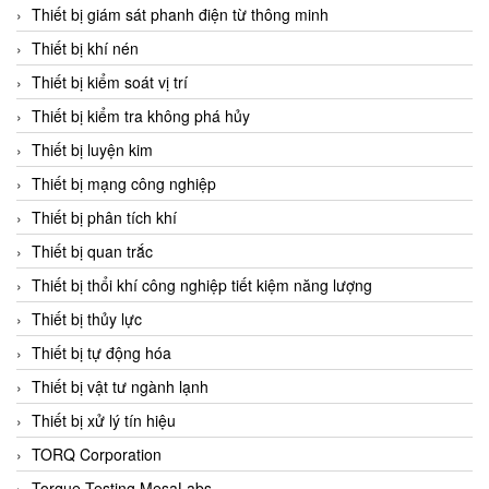
Chromalox
Thiết bị giám sát phanh điện từ thông minh
ChuanYi
Thiết bị khí nén
CIC
Thiết bị kiểm soát vị trí
Clage
Thiết bị kiểm tra không phá hủy
Clake Fololo
Thiết bị luyện kim
Clark Cooper
Thiết bị mạng công nghiệp
CMC Ventilazione
Thiết bị phân tích khí
Coax Valves Inc
Thiết bị quan trắc
Codel
Thiết bị thổi khí công nghiệp tiết kiệm năng lượng
Cofimco
Thiết bị thủy lực
Coltraco
Thiết bị tự động hóa
Comat Releco
Thiết bị vật tư ngành lạnh
Comax
Thiết bị xử lý tín hiệu
COMETECH VietNam
TORQ Corporation
COMFILE Technology
Torque Testing MesaLabs