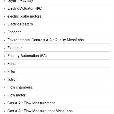
Dryer - Máy sấy
Anritsu
Electric Actuator HKC
ANTEC S.A
electric brake motors
Antico pumps
Electric Heaters
Anybus/ HMS
Encoder
AOBEN
Environmental Controls & Air Quality MesaLabs
Apex Dynamics Vietnam
Extender
Apex Dynamics Vietnam
Factory Automation (FA)
Apiste
Fans
APLISENS VietNam
Filter
Apollo Fire
flotron
Appleton
Flow chambers
AQ Matic
Flow meter
Aqualabo Vietnam
Gas & Air Flow Measurement
Aquametro
Gas & Air Flow Measurement MesaLabs