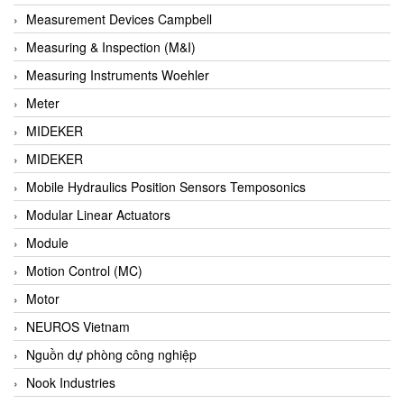
Barel Vietnam
Measurement Devices Campbell
Barksdale
Measuring & Inspection (M&I)
Bartec
Measuring Instruments Woehler
Basco
Meter
Baumer
MIDEKER
Baumuller Vietnam
MIDEKER
Baykee
Mobile Hydraulics Position Sensors Temposonics
BBC Bircher Smart Access
Modular Linear Actuators
BCS ITALY
Module
BEA SENSORS
Motion Control (MC)
Beacon Extender
Motor
Beckhoff
NEUROS Vietnam
Bedook
Nguồn dự phòng công nghiệp
Bei Sensor
Nook Industries