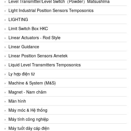
Auma
Level Transmitter/Level Switch（Powder）Matsushima
Autec
Light Industrial Position Sensors Temposonics
Auto Flow
LIGHTING
Automatic valve
Limit Switch Box HKC
Aventics
Linear Actuators - Rod Style
Avproglobal
Linear Guidance
Axiomtek
Linear Position Sensors Ametek
AZBIL
Liquid Level Transmitters Temposonics
B&C Electronics
Ly hợp điện từ
B&R
Machine & System (M&S)
Babcok wilcox
Magnet - Nam châm
Baelz Automatic Vietnam
Màn hình
Bahr Modultechnik Vietnam
Máy móc & Hệ thống
Balluff
Máy tính công nghiệp
BamBo Vietnam
Máy tuốt dây cáp điện