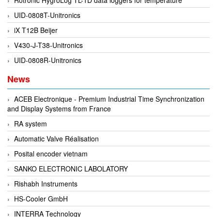
DSTI
UID-0808T-Unitronics
DUCATI
iX T12B Beijer
Duclean
V430-J-T38-Unitronics
Dukin Besko
UID-0808R-Unitronics
Dunkermotoren
Durag
News
Dwyer
ACEB Electronique - Premium Industrial Time Synchronization
DYH
and Display Systems from France
Dynisco
RA system
E+E ELEKTRONIK
Automatic Valve Réalisation
E+H
Posital encoder vietnam
E2S
SANKO ELECTRONIC LABOLATORY
Earthtech
Rishabh Instruments
Eaton
HS-Cooler GmbH
EBMPAPST
INTERRA Technology