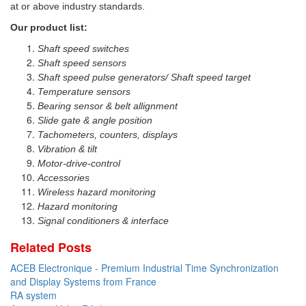
at or above industry standards.
DEIF
Our product list:
Delmhorst VietNam
Shaft speed switches
DELTA
Shaft speed sensors
Shaft speed pulse generators/ Shaft speed target
Delta Ohm
Temperature sensors
Delta sensor
Bearing sensor & belt allignment
Slide gate & angle position
Delta-mobrey
Tachometers, counters, displays
DEMA Engineering/ Foam- IT
Vibration & tilt
Motor-drive-control
DESAX
A
ccessories
DET-TRONICS
Wireless h
azard monitoring
H
azard monitoring
Deublin
Signal conditioners & interface
Diakont
Related Posts
Dias Infrared
ACEB Electronique - Premium Industrial Time Synchronization
DINA Elektronik
and Display Systems from France
RA system
Dinel