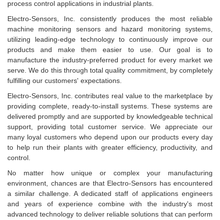
process control applications in industrial plants.
CRYSOUND
Electro-Sensors, Inc. consistently produces the most reliable
CS&P Technologies
machine monitoring sensors and hazard monitoring systems,
CSC
utilizing leading-edge technology to continuously improve our
products and make them easier to use. Our goal is to
CS-Instrument
manufacture the industry-preferred product for every market we
cs-instruments
serve. We do this through total quality commitment, by completely
fulfilling our customers' expectations.
CTC
Electro-Sensors, Inc. contributes real value to the marketplace by
Cygnus
providing complete, ready-to-install systems. These systems are
Cypet Vietnam
delivered promptly and are supported by knowledgeable technical
support, providing total customer service. We appreciate our
Daehan Sensor
many loyal customers who depend upon our products every day
Daito Kogyo
to help run their plants with greater efficiency, productivity, and
control.
Dandong Huayu
No matter how unique or complex your manufacturing
Danfoss
environment, chances are that Electro-Sensors has encountered
Datalogic Vietnam
a similar challenge. A dedicated staff of applications engineers
and years of experience combine with the industry's most
Datexel
advanced technology to deliver reliable solutions that can perform
Debron VietNam