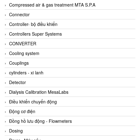
AKUSENSE
Compressed air & gas treatment MTA S.P.A
ALA OFFICINE SPA
Connector
Albrecht-Automatik Viet Nam
Controller- bộ điều khiển
Allen Bradley Vietnam
Controllers Super Systems
Alpha Moisture Vietnam
CONVERTER
Alpha-Achem Vietnam
Cooling system
Alphino
Couplings
ALRE-IT Vietnam
cylinders - xi lanh
Altech
Detector
Amarillo Gear
Dialysis Calibration MesaLabs
Ametek
Điều khiển chuyển động
AMPTRON Vietnam
Động cơ điện
AND Vietnam
Đồng hồ lưu động - Flowmeters
ANDERSON-NEGELE
Dosing
ANDILOG Technologies Vietnam