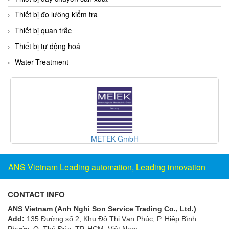
Electro-Sensors Vietnam
Thiết bị đo lường kiểm tra
Elektrogas Vietnam
Thiết bị quan trắc
Elektrophysik Vietnam
Thiết bị tự động hoá
elesa-ganter
Water-Treatment
ELETTA
Elettrotek Kabel
ELGO Electronic
ELIS PLZEŇ
ELMEKO
GmbH
Inline Industrie
ELMESS-Thermosystemtechnik
Eltex-Elektrostatik
ANS Vietnam Leading automation, Leading innovation
Eltherm
ELTRA Encoder
CONTACT INFO
ELVEM Vietnam
ANS Vietnam (Anh Nghi Son Service Trading Co., Ltd.)
Add:
135 Đường số 2, Khu Đô Thị Vạn Phúc, P. Hiệp Bình
Emaco
Phước, Q. Thủ Đức, TP. HCM
, Việt Nam