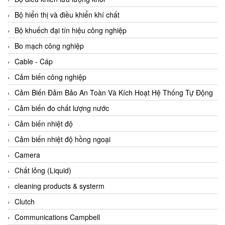
Agate Vietnam
Bộ hiển thị và điều khiển khí chất
AGR International Vietnam
Bộ khuếch đại tín hiệu công nghiệp
Aichi Tokei Denki Vietnam
Bo mạch công nghiệp
Aii Vietnam
Cable - Cáp
AIKOH
Cảm biến công nghiệp
AINUO Vietnam
Cảm Biến Đảm Bảo An Toàn Và Kích Hoạt Hệ Thống Tự Động
AIR MAJOR
Cảm biến đo chất lượng nước
Aira Euro Automation
Cảm biến nhiệt độ
Airtac Vietnam
Cảm biến nhiệt độ hồng ngoại
Airtec Vietnam
Camera
AI-Tek Vietnam
Chất lỏng (Liquid)
Akerstroms Viet Nam
cleaning products & systerm
AKO Armaturen & Separationstechnik
Clutch
AKO Armaturen & Separationstechnik Vietnam
Communications Campbell