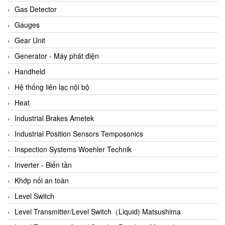
ARCA Regler
Gas Detector
Arcos Hydraulik
Gauges
Ardetem-Sfere-Vietnam
Gear Unit
Argal
Generator - Máy phát điện
AS ENERGI
Handheld
ASCO CO2
Hệ thống liên lạc nội bộ
Asker
Heat
AT2E
Industrial Brakes Ametek
ATC Pneumatic
Industrial Position Sensors Temposonics
ATEX System
Inspection Systems Woehler Technik
ATI - IA
Inverter - Biến tần
ATI (Analytical Technology Inc)
Khớp nối an toàn
Atos
Level Switch
Atrax
Level Transmitter/Level Switch（Liquid) Matsushima