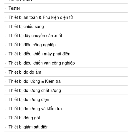
CCS
Tester
CD Automation
Thiết bị an toàn & Phụ kiện điện tử
CEAG Sicherheitst
Thiết bị chiếu sáng
CEIA Vietnam
Thiết bị dây chuyền sản xuất
Celduc Vietnam
Thiết bị điện công nghiệp
Cemb
Thiết bị điều khiển máy phát điện
Centec GmbH
Thiết bị điều khiển van công nghiệp
CEQUBE
Thiết bị đo độ ẩm
CHAUVIN ARNOUX
Thiết bị đo lường & Kiểm tra
Checkline
Thiết bị đo lường chất lượng
Chino
Thiết bị đo lường điện
Chiyoda Seiki
Thiết bị đo lường và kiểm tra
Chiyoda-Tsusho
Thiết bị đóng gói
Chongqing Huaneng
Thiết bị giám sát điện