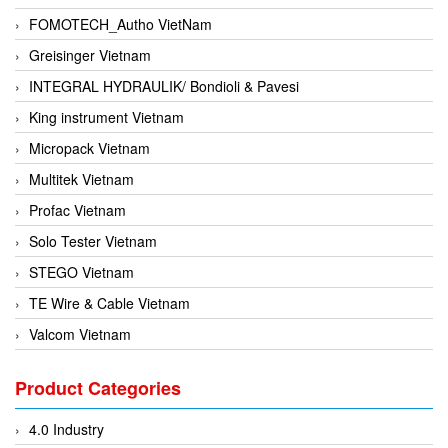
FOMOTECH_Autho VietNam
Greisinger Vietnam
INTEGRAL HYDRAULIK/ Bondioli & Pavesi
King instrument Vietnam
Micropack Vietnam
Multitek Vietnam
Profac Vietnam
Solo Tester Vietnam
STEGO Vietnam
TE Wire & Cable Vietnam
Valcom Vietnam
Woodward Vietnam
Product Categories
3CTEST Vietnam
4B VietNam Vietnam
4.0 Industry