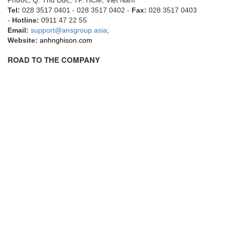
Tel:
028 3517 0401 - 028 3517 0402 -
Fax:
028 3517 0403
EMC PARTNER
-
Hotline:
0911 47 22 55
EMCSOSIN
Email:
support@ansgroup.asia
;
Website:
anhnghison.com
Emerson/Vertiv
EMG
ROAD TO THE COMPANY
Emotron
ENCEL Vietnam
Endress+Hauser
Enensys Vietnam
Enerdoor
Enerpac
ENERSYS
Enolgas
Envada
Environmental Compliance Products