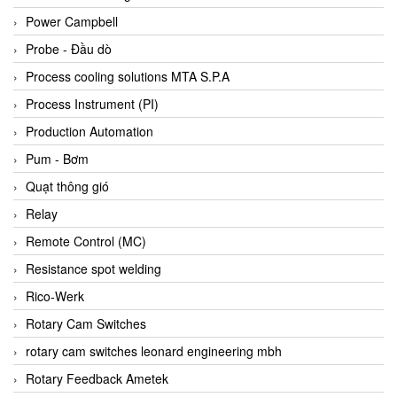
Bihl+wiedemann
Power Campbell
Bilz
Probe - Đầu dò
Binder Connector
Process cooling solutions MTA S.P.A
Biotech
Process Instrument (PI)
BirdX Vietnam
Production Automation
BK Vibro
Pum - Bơm
Black Box
Quạt thông gió
BlackBox Vietnam
Relay
BLAGDON PUMP
Remote Control (MC)
Bloom Engineering
Resistance spot welding
Boneng
Rico-Werk
Bopp & Reuther Messtechnik
Rotary Cam Switches
Bosch
rotary cam switches leonard engineering mbh
Boydcorp
Rotary Feedback Ametek