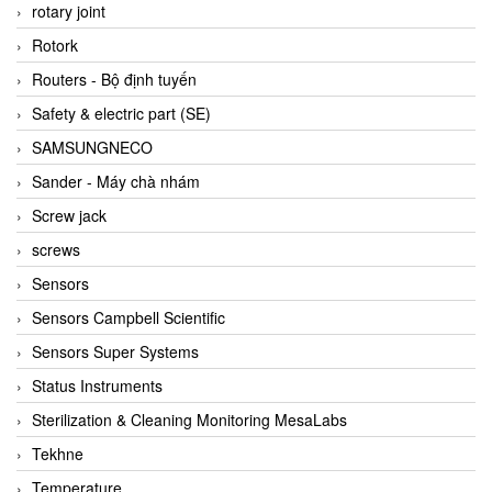
BRAUN Vietnam
rotary joint
Brinkmann Pumpen
Rotork
BRONKHORST
Routers - Bộ định tuyến
Brook Instrument
Safety & electric part (SE)
Brooks Instrument Vietnam
SAMSUNGNECO
Buhler
Sander - Máy chà nhám
BURLING INSTRUMENTS
Screw jack
Burster
screws
BUSCHJOST
Sensors
Calectro
Sensors Campbell Scientific
Campbell Scientific
Sensors Super Systems
Canneed Vietnam
Status Instruments
Cantoni
Sterilization & Cleaning Monitoring MesaLabs
CAPS
Tekhne
CAREL Parts
Temperature