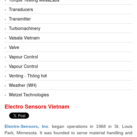
Conch
Transducers
Conductix/ WAMPFLER
Transmitter
Contrec
Turbomachinery
Contrinex
Vaisala Vietnam
Control Solution Minesota
Valve
Copeland
Vapour Control
Cortem
Vapour Control
Cosa Xentaur
Venting - Thông hơi
Cosil
Weather (WH)
Coulton
Wetzel Technologies
Crouzet
Electro Sensors Vietnam
Crowcon
Crutec Dust Zero Vietnam
Electro-Sensors, Inc
. began operations in 1968 in St. Louis
Crydom
Park, Minnesota. It was founded to serve material handling and