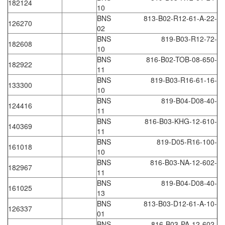
Grizzly Viet Nam
182124
10
Grundfos
BNS 813-B02-R12-61-A-22-
126270
02
GSEETECH
BNS 819-B03-R12-72-
182608
GURLEY
10
BNS 816-B02-TOB-08-650-
182922
H&T Korea
11
Hach
BNS 819-B03-R16-61-16-
133300
10
HALS LUBE
BNS 819-B04-D08-40-
124416
11
Halstrup Walcher
BNS 816-B03-KHG-12-610-
140369
HANMI
11
BNS 819-D05-R16-100-
HANMI TECHWIN
161018
10
Hans Hennig
BNS 816-B03-NA-12-602-
182967
11
Hanshin feeder
BNS 819-B04-D08-40-
161025
Hans-Schmidt
13
BNS 813-B03-D12-61-A-10-
Harold G. Schaevitz Industries Vietnam
126337
01
Hawe
BNS 816-B03-PA-12-602-