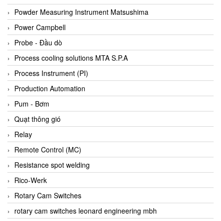
Bihl+wiedemann
Powder Measuring Instrument Matsushima
Bilz
Power Campbell
Binder Connector
Probe - Đầu dò
Biotech
Process cooling solutions MTA S.P.A
BirdX Vietnam
Process Instrument (PI)
BK Vibro
Production Automation
Black Box
Pum - Bơm
BlackBox Vietnam
Quạt thông gió
BLAGDON PUMP
Relay
Bloom Engineering
Remote Control (MC)
Boneng
Resistance spot welding
Bopp & Reuther Messtechnik
Rico-Werk
Bosch
Rotary Cam Switches
Boydcorp
rotary cam switches leonard engineering mbh