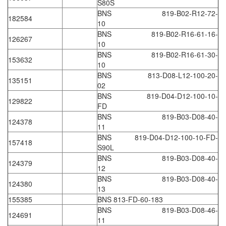
S80S
Evoqua
BNS 819-B02-R12-72-
182584
10
EXAIR
BNS 819-B02-R16-61-16-
126267
10
Exergen
BNS 819-B02-R16-61-30-
153632
Exide Technologies Vietnam
10
BNS 813-D08-L12-100-20-
EXOR
135151
02
FAIRCHILD
BNS 819-D04-D12-100-10-
129822
FD
FANUC
BNS 819-B03-D08-40-
124378
FDM/ F.lli Della Marca Srl
11
BNS 819-D04-D12-100-10-FD-
FEIN
157418
S90L
Felm
BNS 819-B03-D08-40-
124379
12
FESTO
BNS 819-B03-D08-40-
124380
FHF (EATON Crouse-Hinds)
13
155385
BNS 813-FD-60-183
Fife/ Maxcess
BNS 819-B03-D08-46-
124691
Fimet
11