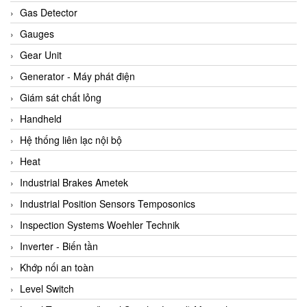
ARCA Regler
Gas Detector
Arcos Hydraulik
Gauges
Ardetem-Sfere-Vietnam
Gear Unit
Argal
Generator - Máy phát điện
AS ENERGI
Giám sát chất lỏng
ASCO CO2
Handheld
Asker
Hệ thống liên lạc nội bộ
AT2E
Heat
ATC Pneumatic
Industrial Brakes Ametek
ATEX System
Industrial Position Sensors Temposonics
ATI - IA
Inspection Systems Woehler Technik
ATI (Analytical Technology Inc)
Inverter - Biến tần
Atos
Khớp nối an toàn
Atrax
Level Switch