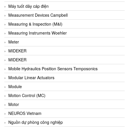
Barel Vietnam
Máy tuốt dây cáp điện
Barksdale
Measurement Devices Campbell
Bartec
Measuring & Inspection (M&I)
Basco
Measuring Instruments Woehler
Baumer
Meter
Baumuller Vietnam
MIDEKER
Baykee
MIDEKER
BBC Bircher Smart Access
Mobile Hydraulics Position Sensors Temposonics
BCS ITALY
Modular Linear Actuators
BEA SENSORS
Module
Beacon Extender
Motion Control (MC)
Beckhoff
Motor
Bedook
NEUROS Vietnam
Bei Sensor
Nguồn dự phòng công nghiệp