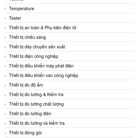
CCS
Temperature
CD Automation
Tester
CEAG Sicherheitst
Thiết bị an toàn & Phụ kiện điện tử
CEIA Vietnam
Thiết bị chiếu sáng
Celduc Vietnam
Thiết bị dây chuyền sản xuất
Cemb
Thiết bị điện công nghiệp
Centec GmbH
Thiết bị điều khiển máy phát điện
CEQUBE
Thiết bị điều khiển van công nghiệp
CHAUVIN ARNOUX
Thiết bị đo độ ẩm
Checkline
Thiết bị đo lường & Kiểm tra
Chino
Thiết bị đo lường chất lượng
Chiyoda Seiki
Thiết bị đo lường điện
Chiyoda-Tsusho
Thiết bị đo lường và kiểm tra
Chongqing Huaneng
Thiết bị đóng gói