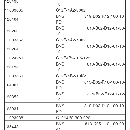
128430
Electro-Sensors Vietnam
10
11003865
C12F-4A2-3002
Elektrogas Vietnam
BNS 819-D02-R12-100-10-
128484
Elektrophysik Vietnam
FD
BNS 819-B02-D12-61-30-
elesa-ganter
126260
10
ELETTA
11003862
C12F-4A2-5002
BNS 819-B02-D16-61-16-
Elettrotek Kabel
126264
10
ELGO Electronic
11024250
C12F4B2-10K-122
BNS 819-B02-D16-61-30-
ELIS PLZEŇ
126158
10
ELMEKO
11003860
C12F-4B2-10K2
BNS 819-D02-R16-100-10-
ELMESS-Thermosystemtechnik
164907
FD
Eltex-Elektrostatik
BNS 819-B02-E12-61-12-
126353
10
Eltherm
BNS 819-D03-D12-100-10-
128931
ELTRA Encoder
FD
11023988
C12F4B2-300-022
ELVEM Vietnam
BNS 813-D05-L12-100-20-
135448
Emaco
02