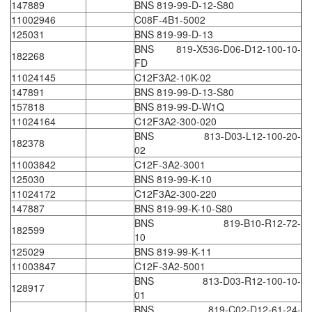
147889
BNS 819-99-D-12-S80
11002946
C08F-4B1-5002
DEIF
125031
BNS 819-99-D-13
Delmhorst VietNam
BNS 819-X536-D06-D12-100-10-
182268
FD
DELTA
11024145
C12F3A2-10K-02
Delta Ohm
147891
BNS 819-99-D-13-S80
157818
BNS 819-99-D-W1Q
Delta sensor
11024164
C12F3A2-300-020
Delta-mobrey
BNS 813-D03-L12-100-20-
182378
02
DEMA Engineering/ Foam- IT
11003842
C12F-3A2-3001
DESAX
125030
BNS 819-99-K-10
11024172
C12F3A2-300-220
DET-TRONICS
147887
BNS 819-99-K-10-S80
Deublin
BNS 819-B10-R12-72-
182599
10
Diakont
125029
BNS 819-99-K-11
Dias Infrared
11003847
C12F-3A2-5001
DINA Elektronik
BNS 813-D03-R12-100-10-
128917
01
Dinel
BNS 819-C02-D12-61-24-