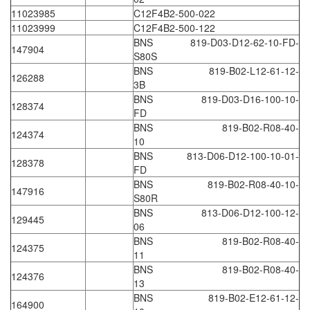
11023985
C12F4B2-500-022
EMC PARTNER
11023999
C12F4B2-500-122
EMCSOSIN
BNS 819-D03-D12-62-10-FD-
147904
S80S
Emerson/Vertiv
BNS 819-B02-L12-61-12-
126288
EMG
3B
BNS 819-D03-D16-100-10-
Emotron
128374
FD
ENCEL Vietnam
BNS 819-B02-R08-40-
124374
10
Endress+Hauser
BNS 813-D06-D12-100-10-01-
128378
Enensys Vietnam
FD
BNS 819-B02-R08-40-10-
Enerdoor
147916
S80R
Enerpac
BNS 813-D06-D12-100-12-
129445
06
ENERSYS
BNS 819-B02-R08-40-
124375
Enolgas
11
BNS 819-B02-R08-40-
Envada
124376
13
Environmental Compliance Products
BNS 819-B02-E12-61-12-
164900