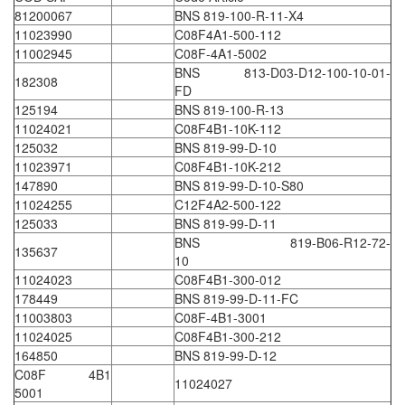
CRYSOUND
81200067
BNS 819-100-R-11-X4
11023990
C08F4A1-500-112
CS&P Technologies
11002945
C08F-4A1-5002
CSC
BNS 813-D03-D12-100-10-01-
182308
FD
CS-Instrument
125194
BNS 819-100-R-13
cs-instruments
11024021
C08F4B1-10K-112
125032
BNS 819-99-D-10
CTC
11023971
C08F4B1-10K-212
Cygnus
147890
BNS 819-99-D-10-S80
11024255
C12F4A2-500-122
Cypet Vietnam
125033
BNS 819-99-D-11
Daehan Sensor
BNS 819-B06-R12-72-
135637
10
Daito Kogyo
11024023
C08F4B1-300-012
Dandong Huayu
178449
BNS 819-99-D-11-FC
11003803
C08F-4B1-3001
Danfoss
11024025
C08F4B1-300-212
Datalogic Vietnam
164850
BNS 819-99-D-12
C08F 4B1
Datexel
11024027
5001
Debron VietNam