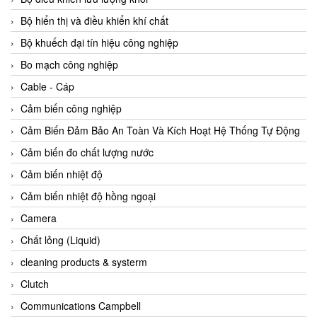
Agate Vietnam
Bộ hiển thị và điều khiển khí chất
AGR International Vietnam
Bộ khuếch đại tín hiệu công nghiệp
Aichi Tokei Denki Vietnam
Bo mạch công nghiệp
Aii Vietnam
Cable - Cáp
AIKOH
Cảm biến công nghiệp
AINUO Vietnam
Cảm Biến Đảm Bảo An Toàn Và Kích Hoạt Hệ Thống Tự Động
AIR MAJOR
Cảm biến đo chất lượng nước
Aira Euro Automation
Cảm biến nhiệt độ
Airtac Vietnam
Cảm biến nhiệt độ hồng ngoại
Airtec Vietnam
Camera
AI-Tek Vietnam
Chất lỏng (Liquid)
Akerstroms Viet Nam
cleaning products & systerm
AKO Armaturen & Separationstechnik
Clutch
AKO Armaturen & Separationstechnik Vietnam
Communications Campbell