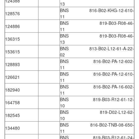
124388
13
Gestra
BNS 816-B02-KHG-12-610-
128576
GF
11
BNS 819-B03-R08-46-
Ghisalba
124886
11
Gill Instruments
BNS 819-B03-R08-46-
136315
13
Giovenzana Vietnam
BNS 813-B02-L12-61-A-22-
153615
Glamox
02
BNS 816-B02-PA-12-602-
Glavi
128893
11
Global Encoder Vietnam
BNS 816-B02-PA-12-610-
126621
11
Glual
BNS 816-B02-PA-16-602-
182940
GPA Pump
11
BNS 819-B03-R12-61-12-
GRAVITY
164758
10
Green instruments
BNS 819-D02-L12-62-
182545
10
GREYSTONE
BNS 816-B02-TNB-08-650-
134480
GREYSTONE
11
BNS 819-B03-R12-61-24-