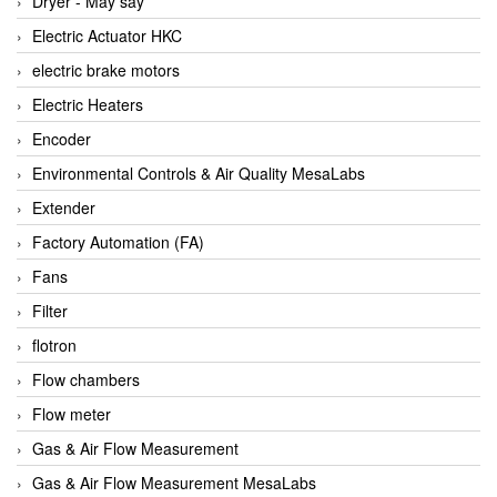
Dryer - Máy sấy
Anritsu
Electric Actuator HKC
ANTEC S.A
electric brake motors
Antico pumps
Electric Heaters
Anybus/ HMS
Encoder
AOBEN
Environmental Controls & Air Quality MesaLabs
Apex Dynamics Vietnam
Extender
Apex Dynamics Vietnam
Factory Automation (FA)
Apiste
Fans
APLISENS VietNam
Filter
Apollo Fire
flotron
Appleton
Flow chambers
AQ Matic
Flow meter
Aqualabo Vietnam
Gas & Air Flow Measurement
Aquametro
Gas & Air Flow Measurement MesaLabs