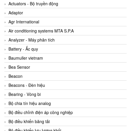
ABB Vietnam
Actuators - Bộ truyền động
AC Infinity Vietnam
Adaptor
AC&E Telecommunications
Agr International
AC&T Vietnam
Air conditioning systems MTA S.P.A
Accepta Vietnam
Analyzer - Máy phân tích
ACCUMAC Vietnam
Battery - Ắc quy
AccuWeb Vietnam
Baumuller vietnam
Acey
Bea Sensor
ACOEM Vietnam
Beacon
ADCA Vietnam
Beacons - Đèn hiệu
ADFweb Vietnam
Bearing - Vòng bi
Adler Vietnam
Bộ chia tín hiệu analog
Ados Vietnam
Bộ điều chỉnh điện áp công nghiệp
Advanced Energy Vietnam
Bộ điều khiển băng tải
Advantech Vietnam
Bộ điều khiển lưu lượng khối