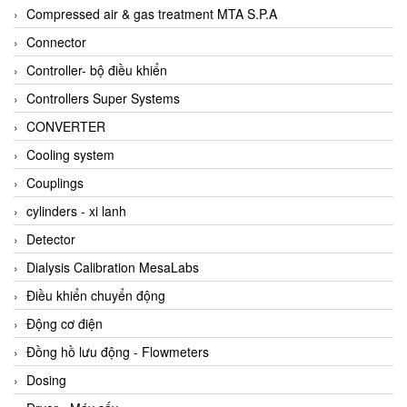
AKUSENSE
Compressed air & gas treatment MTA S.P.A
ALA OFFICINE SPA
Connector
Albrecht-Automatik Viet Nam
Controller- bộ điều khiển
Allen Bradley Vietnam
Controllers Super Systems
Alpha Moisture Vietnam
CONVERTER
Alpha-Achem Vietnam
Cooling system
Alphino
Couplings
ALRE-IT Vietnam
cylinders - xi lanh
Altech
Detector
Amarillo Gear
Dialysis Calibration MesaLabs
Ametek
Điều khiển chuyển động
AMPTRON Vietnam
Động cơ điện
AND Vietnam
Đồng hồ lưu động - Flowmeters
ANDERSON-NEGELE
Dosing
ANDILOG Technologies Vietnam