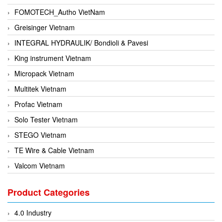
FOMOTECH_Autho VietNam
Greisinger Vietnam
INTEGRAL HYDRAULIK/ Bondioli & Pavesi
King instrument Vietnam
Micropack Vietnam
Multitek Vietnam
Profac Vietnam
Solo Tester Vietnam
STEGO Vietnam
TE Wire & Cable Vietnam
Valcom Vietnam
Woodward Vietnam
Product Categories
3CTEST Vietnam
4B VietNam Vietnam
4.0 Industry