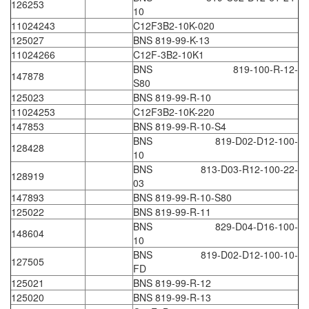
126253
10
Di-Soric
11024243
C12F3B2-10K-020
Di-Soric
125027
BNS 819-99-K-13
11024266
Dixon Valve
C12F-3B2-10K1
BNS 819-100-R-12-
147878
Doctor Led Vietnam
S80
125023
DOLD - Autho ANS
BNS 819-99-R-10
11024253
C12F3B2-10K-220
Dold Vietnam
147853
BNS 819-99-R-10-S4
Dongdo Tech
BNS 819-D02-D12-100-
128428
10
Donghwa Valve
BNS 813-D03-R12-100-22-
128919
Dongkun
03
147893
BNS 819-99-R-10-S80
Dosing Pump
125022
BNS 819-99-R-11
DR. NEUMANN Peltier-Technik
BNS 829-D04-D16-100-
148604
10
Driesen Kern
BNS 819-D02-D12-100-10-
127505
Dropsa Vietnam
FD
125021
BNS 819-99-R-12
Druck
125020
BNS 819-99-R-13