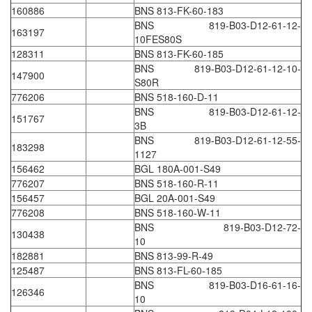
160886
BNS 813-FK-60-183
Flowline
BNS 819-B03-D12-61-12-
163197
10FES80S
Flow-Mon
128311
BNS 813-FK-60-185
Flowserve
BNS 819-B03-D12-61-12-10-
147900
S80R
Fluke Process Instruments Vietnam
776206
BNS 518-160-D-11
FMS Vietnam
BNS 819-B03-D12-61-12-
151767
3B
FOKO / Wintriss
BNS 819-B03-D12-61-12-55-
183298
Fomotech Vietnam
1127
156462
BGL 180A-001-S49
Forbes Marshall
776207
BNS 518-160-R-11
FORNEY
156457
BGL 20A-001-S49
776208
BNS 518-160-W-11
Fortex
BNS 819-B03-D12-72-
130438
Fortress
10
182881
BNS 813-99-R-49
Fossil Power Systems
125487
BNS 813-FL-60-185
FPZ
BNS 819-B03-D16-61-16-
126346
10
Francia Srl Vietnam