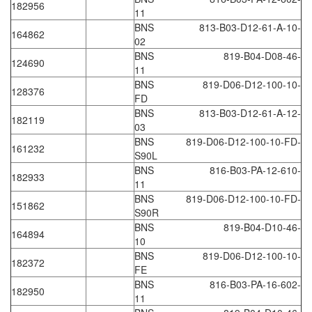
182956
11
HBC-radiomatic
BNS 813-B03-D12-61-A-10-
164862
HBM
02
BNS 819-B04-D08-46-
Heidenhain
124690
11
HEINRICHS
BNS 819-D06-D12-100-10-
128376
FD
HELIOS GmbH/ Helios Heizelemente
BNS 813-B03-D12-61-A-12-
182119
Hengesbach
03
BNS 819-D06-D12-100-10-FD-
HENGSHUI
161232
S90L
Hengstler
BNS 816-B03-PA-12-610-
182933
11
HepcoMotion
BNS 819-D06-D12-100-10-FD-
151862
herman-tech Viet Nam
S90R
BNS 819-B04-D10-46-
Higen motor
164894
10
High pressure / SPRAGUE Vietnam
BNS 819-D06-D12-100-10-
182372
FE
Hikmicrotech Vietnam
BNS 816-B03-PA-16-602-
182950
HILSCHER
11