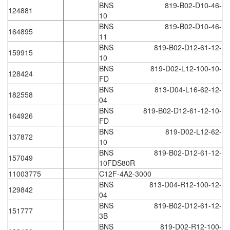
BNS 819-B02-D10-46-
124881
ECKERLE
10
Ecom-EX
BNS 819-B02-D10-46-
164895
11
ECONEX
BNS 819-B02-D12-61-12-
159915
10
Edward
BNS 819-D02-L12-100-10-
128424
EES
FD
BNS 813-D04-L16-62-12-
EGE Elektronik
182558
04
Eilersen Vietnam
BNS 819-B02-D12-61-12-10-
164926
FD
Ekstrom-Carlson
BNS 819-D02-L12-62-
137872
Elands Cable Vietnam
10
BNS 819-B02-D12-61-12-
Elap Vietnam
157049
10FDS80R
Electro Adda
11003775
C12F-4A2-3000
BNS 813-D04-R12-100-12-
Electro Industries
129842
04
Electronic Design System S.R.L Vietnam
BNS 819-B02-D12-61-12-
151777
3B
Electronics Inc. Viet Nam
BNS 819-D02-R12-100-