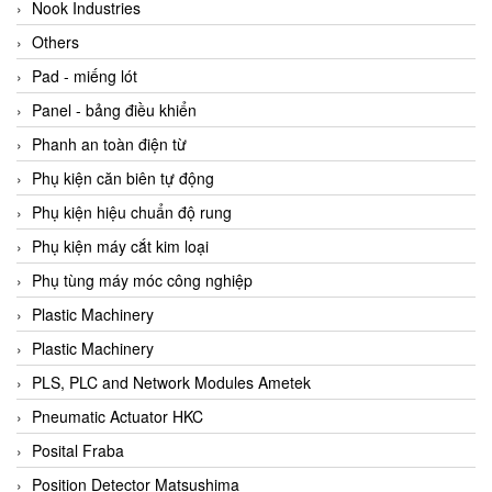
Beijer
Nook Industries
Beinlich-pumps
Others
Beka
Pad - miếng lót
BEKO
Panel - bảng điều khiển
Belimo
Phanh an toàn điện từ
Benetech Vietnam
Phụ kiện căn biên tự động
Bently Nevada
Phụ kiện hiệu chuẩn độ rung
Bentone Vietnam
Phụ kiện máy cắt kim loại
Bernstein Vietnam
Phụ tùng máy móc công nghiệp
Berthold
Plastic Machinery
Bestech
Plastic Machinery
Bestech
PLS, PLC and Network Modules Ametek
BETA
Pneumatic Actuator HKC
Bifold
Posital Fraba
Bihl+wiedemann
Position Detector Matsushima