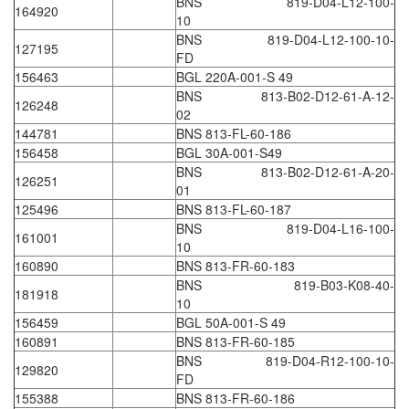
BNS 819-D04-L12-100-
164920
Francis Vietnam
10
BNS 819-D04-L12-100-10-
FRANKE
127195
FD
Freezemod
156463
BGL 220A-001-S 49
BNS 813-B02-D12-61-A-12-
Fritsch Vietnam
126248
02
FS CABLE
144781
BNS 813-FL-60-186
156458
BGL 30A-001-S49
FS Inc Vietnam
BNS 813-B02-D12-61-A-20-
126251
FTM Vietnam
01
125496
BNS 813-FL-60-187
Fuji
BNS 819-D04-L16-100-
161001
Fujian LEAD
10
160890
BNS 813-FR-60-183
Fujikura
BNS 819-B03-K08-40-
181918
Fukuta
10
156459
BGL 50A-001-S 49
GAI-Tronics
160891
BNS 813-FR-60-185
Gardasoft
BNS 819-D04-R12-100-10-
129820
FD
GASDNA Vietnam
155388
BNS 813-FR-60-186