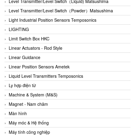
Auma
Level Transmitter/Level Switch（Liquid) Matsushima
Autec
Level Transmitter/Level Switch（Powder）Matsushima
Auto Flow
Light Industrial Position Sensors Temposonics
Automatic valve
LIGHTING
Aventics
Limit Switch Box HKC
Avproglobal
Linear Actuators - Rod Style
Axiomtek
Linear Guidance
AZBIL
Linear Position Sensors Ametek
B&C Electronics
Liquid Level Transmitters Temposonics
B&R
Ly hợp điện từ
Babcok wilcox
Machine & System (M&S)
Baelz Automatic Vietnam
Magnet - Nam châm
Bahr Modultechnik Vietnam
Màn hình
Balluff
Máy móc & Hệ thống
BamBo Vietnam
Máy tính công nghiệp