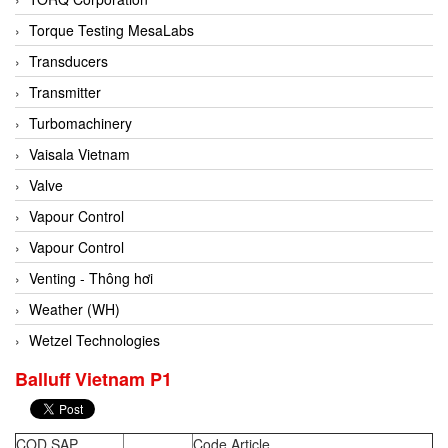
Conch
Torque Testing MesaLabs
Conductix/ WAMPFLER
Transducers
Contrec
Transmitter
Contrinex
Turbomachinery
Control Solution Minesota
Vaisala Vietnam
Copeland
Valve
Cortem
Vapour Control
Cosa Xentaur
Vapour Control
Cosil
Venting - Thông hơi
Coulton
Weather (WH)
Crouzet
Wetzel Technologies
Crowcon
Balluff Vietnam P1
Crutec Dust Zero Vietnam
Crydom
COD SAP
Code Article