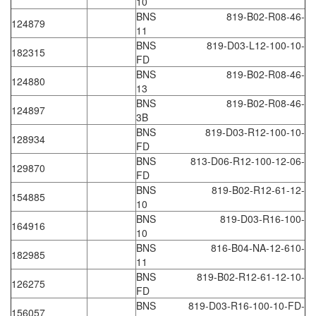
10
EPC
BNS 819-B02-R08-46-
124879
EPE Process Filters & Accumulators
11
BNS 819-D03-L12-100-10-
Epro/Emerson
182315
FD
ERE WIRELESS
BNS 819-B02-R08-46-
124880
13
Erhardt-Leimer
BNS 819-B02-R08-46-
124897
Erhardt-Leimer
3B
BNS 819-D03-R12-100-10-
Erhardt-leimer
128934
FD
ERICHSEN
BNS 813-D06-R12-100-12-06-
129870
FD
Erinda/Delta
BNS 819-B02-R12-61-12-
154885
ESA Automation Vietnam
10
BNS 819-D03-R16-100-
Esa Pyronics
164916
10
Euchner
BNS 816-B04-NA-12-610-
182985
11
EUCHNER GmbH + Co. KG VietNam
BNS 819-B02-R12-61-12-10-
126275
Eurotherm Vietnam
FD
BNS 819-D03-R16-100-10-FD-
156057
Eurovent