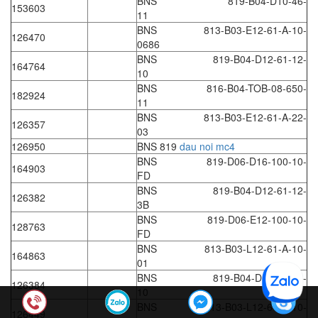
BNS 819-B04-D10-46-
Hima
153603
11
Hima
BNS 813-B03-E12-61-A-10-
126470
0686
HINOTEK Vietnam
BNS 819-B04-D12-61-12-
164764
Hioki
10
BNS 816-B04-TOB-08-650-
Hirschmann
182924
11
HITEC Sensor Developments
BNS 813-B03-E12-61-A-22-
126357
03
HKC
126950
BNS 819
dau noi mc4
Hodaka
BNS 819-D06-D16-100-10-
164903
FD
Homa
BNS 819-B04-D12-61-12-
126382
Honeywell
3B
BNS 819-D06-E12-100-10-
Honsberg (GHM)
128763
FD
Houston Vibrator
BNS 813-B03-L12-61-A-10-
164863
01
HOVEN
BNS 819-B04-D16-61-16-
126384
HOYER
10
BNS 813-B03-L12-61-A-10-
HS-Cooler
126449