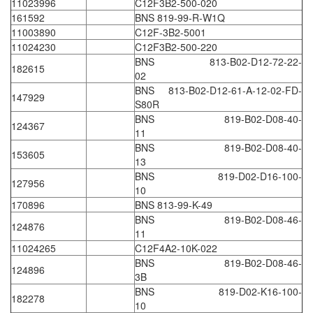
DSTI
11023996
C12F3B2-500-020
161592
BNS 819-99-R-W1Q
DUCATI
11003890
C12F-3B2-5001
Duclean
11024230
C12F3B2-500-220
BNS 813-B02-D12-72-22-
Dukin Besko
182615
02
Dunkermotoren
BNS 813-B02-D12-61-A-12-02-FD-
147929
S80R
Durag
BNS 819-B02-D08-40-
124367
Dwyer
11
BNS 819-B02-D08-40-
DYH
153605
13
Dynisco
BNS 819-D02-D16-100-
127956
10
E+E ELEKTRONIK
170896
BNS 813-99-K-49
E+H
BNS 819-B02-D08-46-
124876
11
E2S
11024265
C12F4A2-10K-022
Earthtech
BNS 819-B02-D08-46-
124896
3B
Eaton
BNS 819-D02-K16-100-
182278
EBMPAPST
10