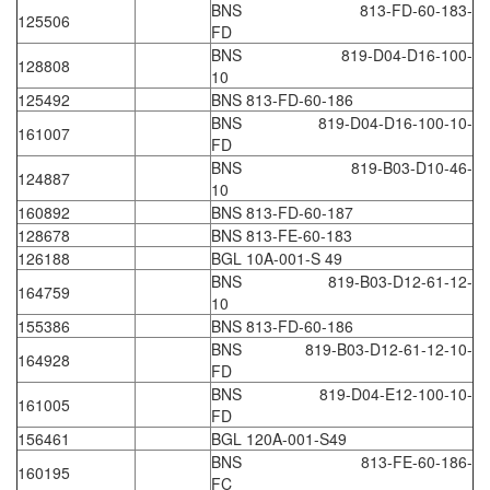
BNS 813-FD-60-183-
Fine Suntronix
125506
FD
FineTek
BNS 819-D04-D16-100-
128808
10
Finna Sensors Vietnam
125492
BNS 813-FD-60-186
Fireye
BNS 819-D04-D16-100-10-
161007
FD
Fischer
BNS 819-B03-D10-46-
124887
Fisher
10
160892
BNS 813-FD-60-187
FISO Vietnam
128678
BNS 813-FE-60-183
FLENDER
126188
BGL 10A-001-S 49
BNS 819-B03-D12-61-12-
Flexaust
164759
10
Flexim
155386
BNS 813-FD-60-186
BNS 819-B03-D12-61-12-10-
FLIR
164928
FD
FLOMAG
BNS 819-D04-E12-100-10-
161005
FD
flotron
156461
BGL 120A-001-S49
Flow Force/ Super Green Power-Tech
BNS 813-FE-60-186-
160195
FC
Floweserve/PMV