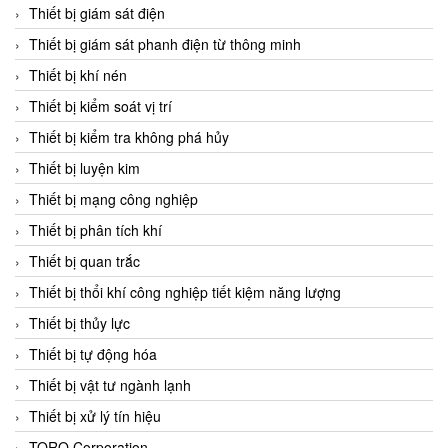
Chromalox
Thiết bị giám sát điện
ChuanYi
Thiết bị giám sát phanh điện từ thông minh
CIC
Thiết bị khí nén
Clage
Thiết bị kiểm soát vị trí
Clake Fololo
Thiết bị kiểm tra không phá hủy
Clark Cooper
Thiết bị luyện kim
CMC Ventilazione
Thiết bị mạng công nghiệp
Coax Valves Inc
Thiết bị phân tích khí
Codel
Thiết bị quan trắc
Cofimco
Thiết bị thổi khí công nghiệp tiết kiệm năng lượng
Coltraco
Thiết bị thủy lực
Comat Releco
Thiết bị tự động hóa
Comax
Thiết bị vật tư ngành lạnh
COMETECH VietNam
Thiết bị xử lý tín hiệu
COMFILE Technology
TORQ Corporation