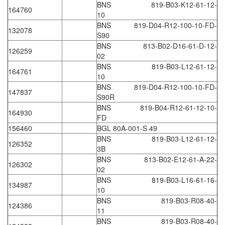
Gasensor
BNS 819-B03-K12-61-12-
164760
10
Gave
BNS 819-D04-R12-100-10-FD-
132078
Gazex
S90
BNS 813-B02-D16-61-D-12-
GD GODAI ENGINEERING
126259
02
GE Panametrics
BNS 819-B03-L12-61-12-
164761
10
GEDORE
BNS 819-D04-R12-100-10-FD-
147837
GEFA PROCESSTECHNIK GMBH
S90R
BNS 819-B04-R12-61-12-10-
Gefran
164930
FD
Gems Sensor
156460
BGL 80A-001-S 49
BNS 819-B03-L12-61-12-
Gemu
126352
3B
GENEBRE
BNS 813-B02-E12-61-A-22-
126302
02
Genesislamp
BNS 819-B03-L16-61-16-
134987
Geokon Vietnam
10
BNS 819-B03-R08-40-
GESIPA
124386
11
Gessmann
BNS 819-B03-R08-40-