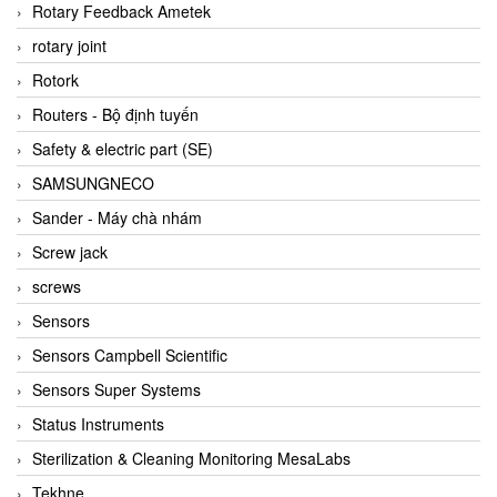
BRAUN Vietnam
Rotary Feedback Ametek
Brinkmann Pumpen
rotary joint
BRONKHORST
Rotork
Brook Instrument
Routers - Bộ định tuyến
Brooks Instrument Vietnam
Safety & electric part (SE)
Buhler
SAMSUNGNECO
BURLING INSTRUMENTS
Sander - Máy chà nhám
Burster
Screw jack
BUSCHJOST
screws
Calectro
Sensors
Campbell Scientific
Sensors Campbell Scientific
Canneed Vietnam
Sensors Super Systems
Cantoni
Status Instruments
CAPS
Sterilization & Cleaning Monitoring MesaLabs
CAREL Parts
Tekhne