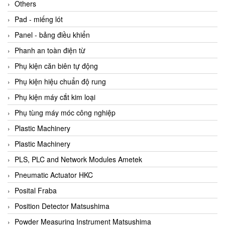
Beijer
Others
Beinlich-pumps
Pad - miếng lót
Beka
Panel - bảng điều khiển
BEKO
Phanh an toàn điện từ
Belimo
Phụ kiện căn biên tự động
Benetech Vietnam
Phụ kiện hiệu chuẩn độ rung
Bently Nevada
Phụ kiện máy cắt kim loại
Bentone Vietnam
Phụ tùng máy móc công nghiệp
Bernstein Vietnam
Plastic Machinery
Berthold
Plastic Machinery
Bestech
PLS, PLC and Network Modules Ametek
Bestech
Pneumatic Actuator HKC
BETA
Posital Fraba
Bifold
Position Detector Matsushima
Bihl+wiedemann
Powder Measuring Instrument Matsushima