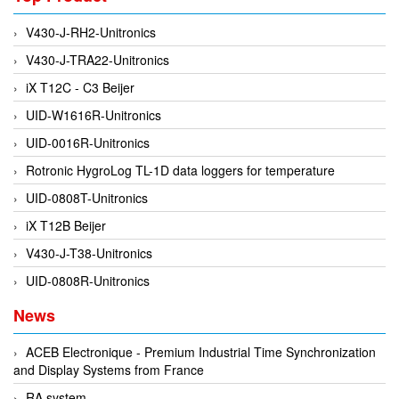
EPC
V430-J-RH2-Unitronics
EPE Process Filters & Accumulators
V430-J-TRA22-Unitronics
Epro/Emerson
iX T12C - C3 Beijer
ERE WIRELESS
UID-W1616R-Unitronics
Erhardt-Leimer
UID-0016R-Unitronics
Erhardt-Leimer
Rotronic HygroLog TL-1D data loggers for temperature
Erhardt-leimer
UID-0808T-Unitronics
ERICHSEN
iX T12B Beijer
Erinda/Delta
V430-J-T38-Unitronics
ESA Automation Vietnam
UID-0808R-Unitronics
Esa Pyronics
Euchner
News
EUCHNER GmbH + Co. KG VietNam
ACEB Electronique - Premium Industrial Time Synchronization
Eurotherm Vietnam
and Display Systems from France
Eurovent
RA system