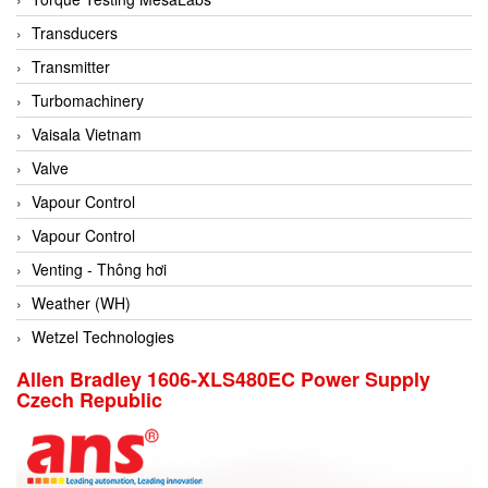
Conch
Transducers
Conductix/ WAMPFLER
Transmitter
Contrec
Turbomachinery
Contrinex
Vaisala Vietnam
Control Solution Minesota
Valve
Copeland
Vapour Control
Cortem
Vapour Control
Cosa Xentaur
Venting - Thông hơi
Cosil
Weather (WH)
Coulton
Wetzel Technologies
Crouzet
Allen Bradley 1606-XLS480EC Power Supply
Czech Republic
Crowcon
Crutec Dust Zero Vietnam
Crydom