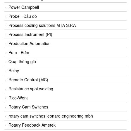
Bihl+wiedemann
Power Campbell
Bilz
Probe - Đầu dò
Binder Connector
Process cooling solutions MTA S.P.A
Biotech
Process Instrument (PI)
BirdX Vietnam
Production Automation
BK Vibro
Pum - Bơm
Black Box
Quạt thông gió
BlackBox Vietnam
Relay
BLAGDON PUMP
Remote Control (MC)
Bloom Engineering
Resistance spot welding
Boneng
Rico-Werk
Bopp & Reuther Messtechnik
Rotary Cam Switches
Bosch
rotary cam switches leonard engineering mbh
Boydcorp
Rotary Feedback Ametek