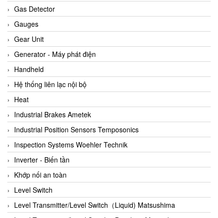
ARCA Regler
Gas Detector
Arcos Hydraulik
Gauges
Ardetem-Sfere-Vietnam
Gear Unit
Argal
Generator - Máy phát điện
AS ENERGI
Handheld
ASCO CO2
Hệ thống liên lạc nội bộ
Asker
Heat
AT2E
Industrial Brakes Ametek
ATC Pneumatic
Industrial Position Sensors Temposonics
ATEX System
Inspection Systems Woehler Technik
ATI - IA
Inverter - Biến tần
ATI (Analytical Technology Inc)
Khớp nối an toàn
Atos
Level Switch
Atrax
Level Transmitter/Level Switch（Liquid) Matsushima