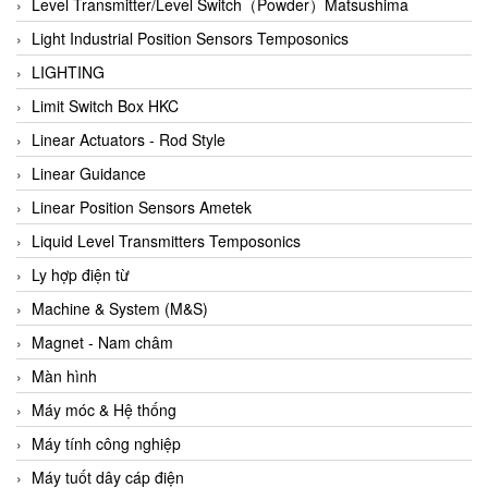
Auma
Level Transmitter/Level Switch（Powder）Matsushima
Autec
Light Industrial Position Sensors Temposonics
Auto Flow
LIGHTING
Automatic valve
Limit Switch Box HKC
Aventics
Linear Actuators - Rod Style
Avproglobal
Linear Guidance
Axiomtek
Linear Position Sensors Ametek
AZBIL
Liquid Level Transmitters Temposonics
B&C Electronics
Ly hợp điện từ
B&R
Machine & System (M&S)
Babcok wilcox
Magnet - Nam châm
Baelz Automatic Vietnam
Màn hình
Bahr Modultechnik Vietnam
Máy móc & Hệ thống
Balluff
Máy tính công nghiệp
BamBo Vietnam
Máy tuốt dây cáp điện