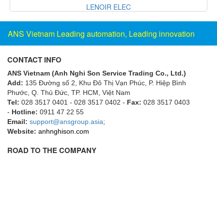
Cipriani PHE
Flowline
Flow-Mon
ANS Vietnam Leading automation, Leading innovation
Flowserve
Fluke Process Instruments Vietnam
CONTACT INFO
FMS Vietnam
ANS Vietnam (Anh Nghi Son Service Trading Co., Ltd.)
Add:
135 Đường số 2, Khu Đô Thị Vạn Phúc, P. Hiệp Bình
FOKO / Wintriss
Phước, Q. Thủ Đức, TP. HCM
, Việt Nam
Tel:
028 3517 0401 - 028 3517 0402 -
Fax:
028 3517 0403
Fomotech Vietnam
-
Hotline:
0911 47 22 55
Forbes Marshall
Email:
support@ansgroup.asia
;
Website:
anhnghison.com
FORNEY
Fortex
ROAD TO THE COMPANY
Fortress
Fossil Power Systems
FPZ
Francia Srl Vietnam