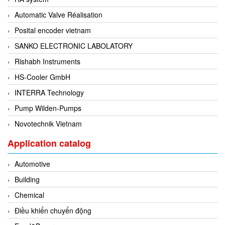
Evoqua
Automatic Valve Réalisation
EXAIR
Posital encoder vietnam
Exergen
SANKO ELECTRONIC LABOLATORY
Exide Technologies Vietnam
Rishabh Instruments
EXOR
HS-Cooler GmbH
FAIRCHILD
INTERRA Technology
FANUC
Pump Wilden-Pumps
FDM/ F.lli Della Marca Srl
Novotechnik Vietnam
FEIN
Application catalog
Felm
Automotive
FESTO
Building
FHF (EATON Crouse-Hinds)
Chemical
Fife/ Maxcess
Điều khiển chuyển động
Fimet