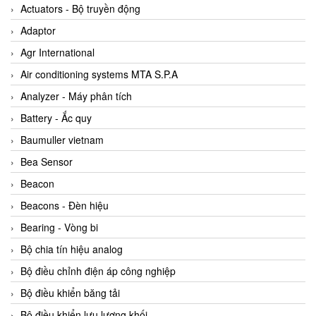
ABB Vietnam
Actuators - Bộ truyền động
AC Infinity Vietnam
Adaptor
AC&E Telecommunications
Agr International
AC&T Vietnam
Air conditioning systems MTA S.P.A
Accepta Vietnam
Analyzer - Máy phân tích
ACCUMAC Vietnam
Battery - Ắc quy
AccuWeb Vietnam
Baumuller vietnam
Acey
Bea Sensor
ACOEM Vietnam
Beacon
ADCA Vietnam
Beacons - Đèn hiệu
ADFweb Vietnam
Bearing - Vòng bi
Adler Vietnam
Bộ chia tín hiệu analog
Ados Vietnam
Bộ điều chỉnh điện áp công nghiệp
Advanced Energy Vietnam
Bộ điều khiển băng tải
Advantech Vietnam
Bộ điều khiển lưu lượng khối