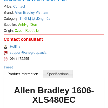
Price:
Contact
DEIF
Brand:
Allen Bradley Vietnam
Delmhorst VietNam
Category:
Thiết bị tự động hóa
DELTA
Supplier:
AnhNghiSon
Delta Ohm
Origin:
Czech Republic
Delta sensor
Contact consultant
Delta-mobrey
Hotline
DEMA Engineering/ Foam- IT
support@ansgroup.asia
0911472255
DESAX
Tweet
DET-TRONICS
Product information
Specifications
Deublin
Diakont
Allen Bradley 1606-
Dias Infrared
DINA Elektronik
XLS480EC
Dinel