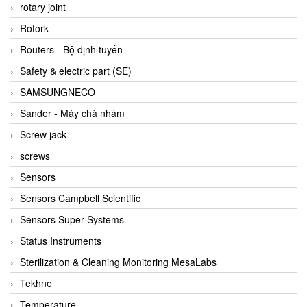
BRAUN Vietnam
rotary joint
Brinkmann Pumpen
Rotork
BRONKHORST
Routers - Bộ định tuyến
Brook Instrument
Safety & electric part (SE)
Brooks Instrument Vietnam
SAMSUNGNECO
Buhler
Sander - Máy chà nhám
BURLING INSTRUMENTS
Screw jack
Burster
screws
BUSCHJOST
Sensors
Calectro
Sensors Campbell Scientific
Campbell Scientific
Sensors Super Systems
Canneed Vietnam
Status Instruments
Cantoni
Sterilization & Cleaning Monitoring MesaLabs
CAPS
Tekhne
CAREL Parts
Temperature