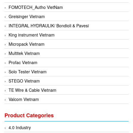
FOMOTECH_Autho VietNam
Greisinger Vietnam
INTEGRAL HYDRAULIK/ Bondioli & Pavesi
King instrument Vietnam
Micropack Vietnam
Multitek Vietnam
Profac Vietnam
Solo Tester Vietnam
STEGO Vietnam
TE Wire & Cable Vietnam
Valcom Vietnam
Woodward Vietnam
Product Categories
3CTEST Vietnam
4B VietNam Vietnam
4.0 Industry