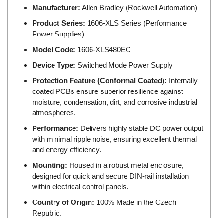
DSTI
Manufacturer:
Allen Bradley (Rockwell Automation)
DUCATI
Product Series:
1606-XLS Series (Performance
Duclean
Power Supplies)
Dukin Besko
Model Code:
1606-XLS480EC
Dunkermotoren
Device Type:
Switched Mode Power Supply
Durag
Protection Feature (Conformal Coated):
Internally
Dwyer
coated PCBs ensure superior resilience against
moisture, condensation, dirt, and corrosive industrial
DYH
atmospheres.
Dynisco
Performance:
Delivers highly stable DC power output
E+E ELEKTRONIK
with minimal ripple noise, ensuring excellent thermal
and energy efficiency.
E+H
Mounting:
Housed in a robust metal enclosure,
E2S
designed for quick and secure DIN-rail installation
Earthtech
within electrical control panels.
Eaton
Country of Origin:
100% Made in the Czech
EBMPAPST
Republic.