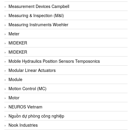
Barel Vietnam
Measurement Devices Campbell
Barksdale
Measuring & Inspection (M&I)
Bartec
Measuring Instruments Woehler
Basco
Meter
Baumer
MIDEKER
Baumuller Vietnam
MIDEKER
Baykee
Mobile Hydraulics Position Sensors Temposonics
BBC Bircher Smart Access
Modular Linear Actuators
BCS ITALY
Module
BEA SENSORS
Motion Control (MC)
Beacon Extender
Motor
Beckhoff
NEUROS Vietnam
Bedook
Nguồn dự phòng công nghiệp
Bei Sensor
Nook Industries