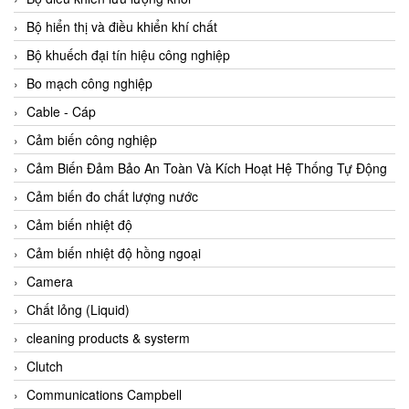
Agate Vietnam
Bộ hiển thị và điều khiển khí chất
AGR International Vietnam
Bộ khuếch đại tín hiệu công nghiệp
Aichi Tokei Denki Vietnam
Bo mạch công nghiệp
Aii Vietnam
Cable - Cáp
AIKOH
Cảm biến công nghiệp
AINUO Vietnam
Cảm Biến Đảm Bảo An Toàn Và Kích Hoạt Hệ Thống Tự Động
AIR MAJOR
Cảm biến đo chất lượng nước
Aira Euro Automation
Cảm biến nhiệt độ
Airtac Vietnam
Cảm biến nhiệt độ hồng ngoại
Airtec Vietnam
Camera
AI-Tek Vietnam
Chất lỏng (Liquid)
Akerstroms Viet Nam
cleaning products & systerm
AKO Armaturen & Separationstechnik
Clutch
AKO Armaturen & Separationstechnik Vietnam
Communications Campbell