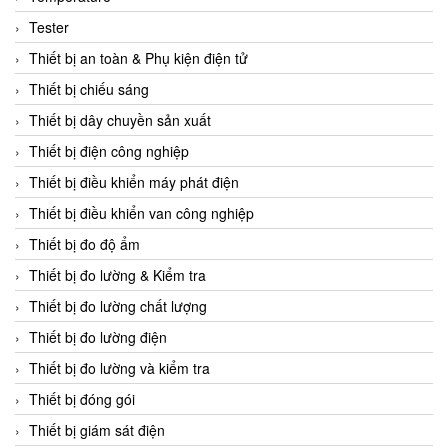
CCS
Tester
CD Automation
Thiết bị an toàn & Phụ kiện điện tử
CEAG Sicherheitst
Thiết bị chiếu sáng
CEIA Vietnam
Thiết bị dây chuyền sản xuất
Celduc Vietnam
Thiết bị điện công nghiệp
Cemb
Thiết bị điều khiển máy phát điện
Centec GmbH
Thiết bị điều khiển van công nghiệp
CEQUBE
Thiết bị đo độ ẩm
CHAUVIN ARNOUX
Thiết bị đo lường & Kiểm tra
Checkline
Thiết bị đo lường chất lượng
Chino
Thiết bị đo lường điện
Chiyoda Seiki
Thiết bị đo lường và kiểm tra
Chiyoda-Tsusho
Thiết bị đóng gói
Chongqing Huaneng
Thiết bị giám sát điện