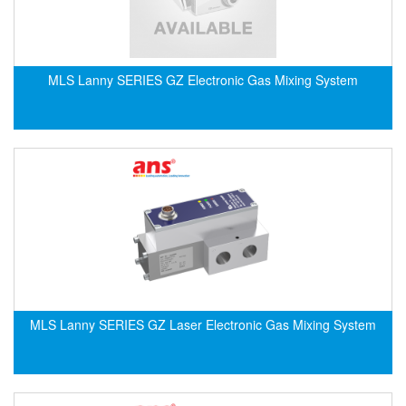
Electro-Sensors Vietnam
Elektrogas Vietnam
Elektrophysik Vietnam
MLS Lanny SERIES GZ Electronic Gas Mixing System
elesa-ganter
ELETTA
Elettrotek Kabel
ELGO Electronic
ELIS PLZEŇ
ELMEKO
ELMESS-Thermosystemtechnik
Eltex-Elektrostatik
Eltherm
MLS Lanny SERIES GZ Laser Electronic Gas Mixing System
ELTRA Encoder
ELVEM Vietnam
Emaco