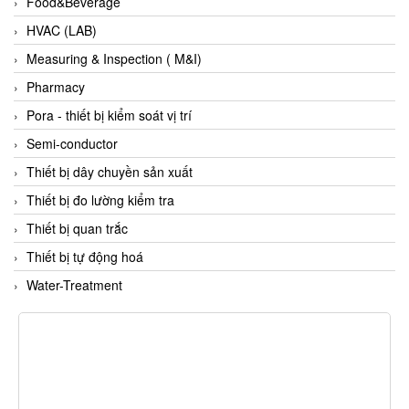
Food&Beverage
Fine Suntronix
HVAC (LAB)
FineTek
Measuring & Inspection ( M&I)
Finna Sensors Vietnam
Pharmacy
Fireye
Pora - thiết bị kiểm soát vị trí
Fischer
Semi-conductor
Fisher
Thiết bị dây chuyền sản xuất
FISO Vietnam
Thiết bị đo lường kiểm tra
FLENDER
Thiết bị quan trắc
Flexaust
Thiết bị tự động hoá
Flexim
Water-Treatment
FLIR
FLOMAG
flotron
Flow Force/ Super Green Power-Tech
Floweserve/PMV