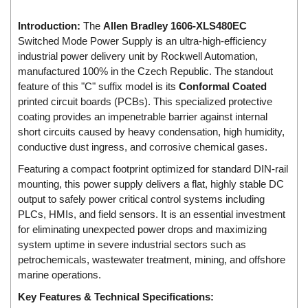
Di-Soric
Introduction:
The
Allen Bradley 1606-XLS480EC
Di-Soric
Switched Mode Power Supply is an ultra-high-efficiency
Dixon Valve
industrial power delivery unit by Rockwell Automation,
manufactured 100% in the Czech Republic. The standout
Doctor Led Vietnam
feature of this "C" suffix model is its
Conformal Coated
DOLD - Autho ANS
printed circuit boards (PCBs). This specialized protective
coating provides an impenetrable barrier against internal
Dold Vietnam
short circuits caused by heavy condensation, high humidity,
Dongdo Tech
conductive dust ingress, and corrosive chemical gases.
Donghwa Valve
Featuring a compact footprint optimized for standard DIN-rail
Dongkun
mounting, this power supply delivers a flat, highly stable DC
output to safely power critical control systems including
Dosing Pump
PLCs, HMIs, and field sensors. It is an essential investment
DR. NEUMANN Peltier-Technik
for eliminating unexpected power drops and maximizing
system uptime in severe industrial sectors such as
Driesen Kern
petrochemicals, wastewater treatment, mining, and offshore
Dropsa Vietnam
marine operations.
Druck
Key Features & Technical Specifications: