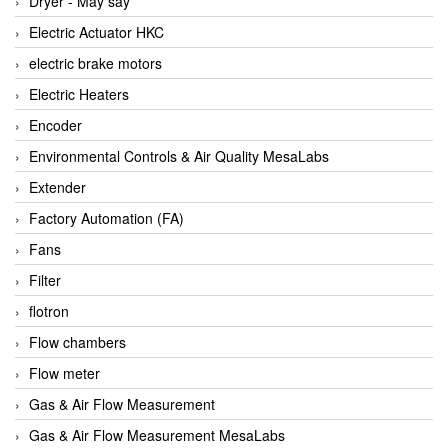
Dryer - Máy sấy
Anritsu
Electric Actuator HKC
ANTEC S.A
electric brake motors
Antico pumps
Electric Heaters
Anybus/ HMS
Encoder
AOBEN
Environmental Controls & Air Quality MesaLabs
Apex Dynamics Vietnam
Extender
Apex Dynamics Vietnam
Factory Automation (FA)
Apiste
Fans
APLISENS VietNam
Filter
Apollo Fire
flotron
Appleton
Flow chambers
AQ Matic
Flow meter
Aqualabo Vietnam
Gas & Air Flow Measurement
Aquametro
Gas & Air Flow Measurement MesaLabs