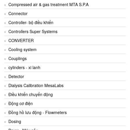
AKUSENSE
Compressed air & gas treatment MTA S.P.A
ALA OFFICINE SPA
Connector
Albrecht-Automatik Viet Nam
Controller- bộ điều khiển
Allen Bradley Vietnam
Controllers Super Systems
Alpha Moisture Vietnam
CONVERTER
Alpha-Achem Vietnam
Cooling system
Alphino
Couplings
ALRE-IT Vietnam
cylinders - xi lanh
Altech
Detector
Amarillo Gear
Dialysis Calibration MesaLabs
Ametek
Điều khiển chuyển động
AMPTRON Vietnam
Động cơ điện
AND Vietnam
Đồng hồ lưu động - Flowmeters
ANDERSON-NEGELE
Dosing
ANDILOG Technologies Vietnam