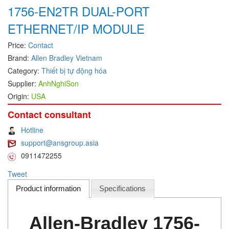
1756-EN2TR DUAL-PORT
DEIF
ETHERNET/IP MODULE
Delmhorst VietNam
Price:
Contact
DELTA
Brand:
Allen Bradley Vietnam
Delta Ohm
Category:
Thiết bị tự động hóa
Delta sensor
Supplier:
AnhNghiSon
Delta-mobrey
Origin:
USA
DEMA Engineering/ Foam- IT
Contact consultant
DESAX
Hotline
DET-TRONICS
support@ansgroup.asia
0911472255
Deublin
Tweet
Diakont
Product information
Specifications
Dias Infrared
DINA Elektronik
Allen-Bradley 1756-
Dinel