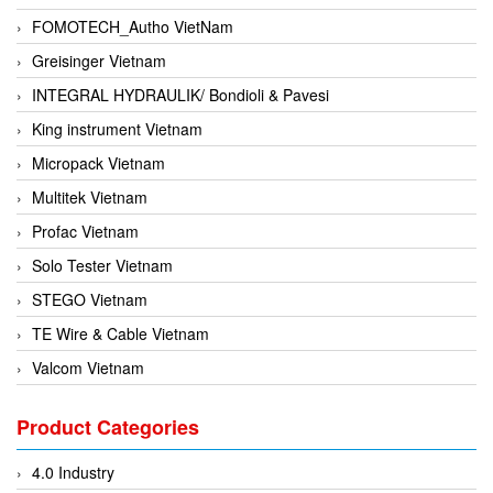
FOMOTECH_Autho VietNam
Greisinger Vietnam
INTEGRAL HYDRAULIK/ Bondioli & Pavesi
King instrument Vietnam
Micropack Vietnam
Multitek Vietnam
Profac Vietnam
Solo Tester Vietnam
STEGO Vietnam
TE Wire & Cable Vietnam
Valcom Vietnam
Woodward Vietnam
Product Categories
3CTEST Vietnam
4B VietNam Vietnam
4.0 Industry