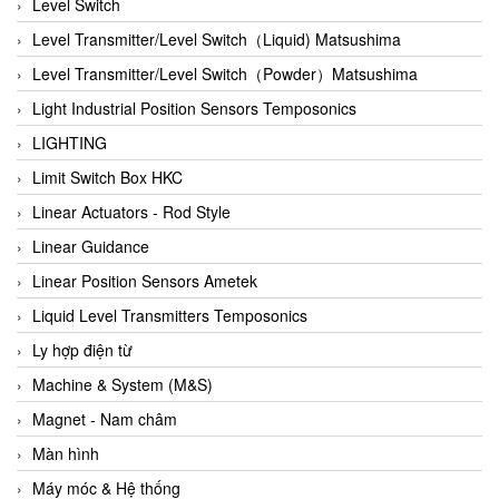
Auma
Level Switch
Autec
Level Transmitter/Level Switch（Liquid) Matsushima
Auto Flow
Level Transmitter/Level Switch（Powder）Matsushima
Automatic valve
Light Industrial Position Sensors Temposonics
Aventics
LIGHTING
Avproglobal
Limit Switch Box HKC
Axiomtek
Linear Actuators - Rod Style
AZBIL
Linear Guidance
B&C Electronics
Linear Position Sensors Ametek
B&R
Liquid Level Transmitters Temposonics
Babcok wilcox
Ly hợp điện từ
Baelz Automatic Vietnam
Machine & System (M&S)
Bahr Modultechnik Vietnam
Magnet - Nam châm
Balluff
Màn hình
BamBo Vietnam
Máy móc & Hệ thống