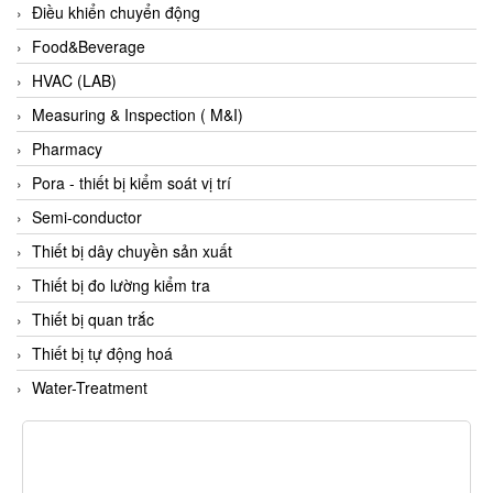
Điều khiển chuyển động
Flowline
Food&Beverage
Flow-Mon
HVAC (LAB)
Flowserve
Measuring & Inspection ( M&I)
Fluke Process Instruments Vietnam
Pharmacy
FMS Vietnam
Pora - thiết bị kiểm soát vị trí
FOKO / Wintriss
Semi-conductor
Fomotech Vietnam
Thiết bị dây chuyền sản xuất
Forbes Marshall
Thiết bị đo lường kiểm tra
FORNEY
Thiết bị quan trắc
Fortex
Thiết bị tự động hoá
Fortress
Water-Treatment
Fossil Power Systems
FPZ
Francia Srl Vietnam