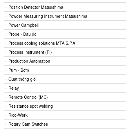
Bihl+wiedemann
Position Detector Matsushima
Bilz
Powder Measuring Instrument Matsushima
Binder Connector
Power Campbell
Biotech
Probe - Đầu dò
BirdX Vietnam
Process cooling solutions MTA S.P.A
BK Vibro
Process Instrument (PI)
Black Box
Production Automation
BlackBox Vietnam
Pum - Bơm
BLAGDON PUMP
Quạt thông gió
Bloom Engineering
Relay
Boneng
Remote Control (MC)
Bopp & Reuther Messtechnik
Resistance spot welding
Bosch
Rico-Werk
Boydcorp
Rotary Cam Switches