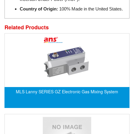
Electro-Sensors Vietnam
Country of Origin:
100% Made in the United States.
Elektrogas Vietnam
Elektrophysik Vietnam
Related Products
elesa-ganter
ELETTA
Elettrotek Kabel
ELGO Electronic
ELIS PLZEŇ
ELMEKO
ELMESS-Thermosystemtechnik
MLS Lanny SERIES GZ Electronic Gas Mixing System
Eltex-Elektrostatik
Eltherm
ELTRA Encoder
ELVEM Vietnam
Emaco