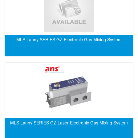
EMC PARTNER
EMCSOSIN
Emerson/Vertiv
EMG
MLS Lanny SERIES GZ Electronic Gas Mixing System
Emotron
ENCEL Vietnam
Endress+Hauser
Enensys Vietnam
Enerdoor
Enerpac
ENERSYS
Enolgas
Envada
MLS Lanny SERIES GZ Laser Electronic Gas Mixing System
Environmental Compliance Products