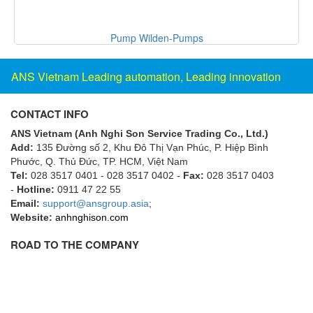
Francis Vietnam
FRANKE
Novotechnik Vietnam
Freezemod
Fritsch Vietnam
ANS Vietnam Leading automation, Leading innovation
FS CABLE
CONTACT INFO
FS Inc Vietnam
ANS Vietnam (Anh Nghi Son Service Trading Co., Ltd.)
FTM Vietnam
Add:
135 Đường số 2, Khu Đô Thị Vạn Phúc, P. Hiệp Bình
Fuji
Phước, Q. Thủ Đức, TP. HCM
, Việt Nam
Tel:
028 3517 0401 - 028 3517 0402 -
Fax:
028 3517 0403
Fujian LEAD
-
Hotline:
0911 47 22 55
Email:
support@ansgroup.asia
;
Fujikura
Website:
anhnghison.com
Fukuta
ROAD TO THE COMPANY
GAI-Tronics
Gardasoft
GASDNA Vietnam