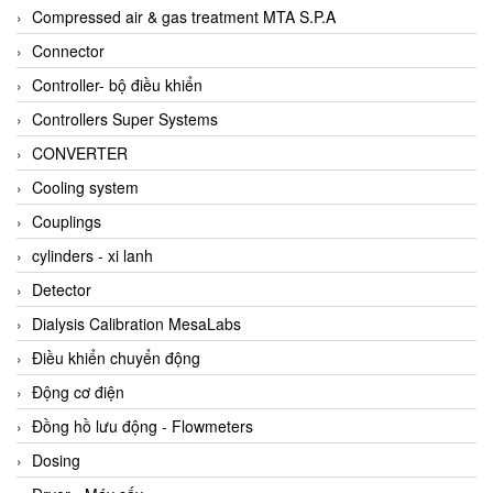
AKUSENSE
Compressed air & gas treatment MTA S.P.A
ALA OFFICINE SPA
Connector
Albrecht-Automatik Viet Nam
Controller- bộ điều khiển
Allen Bradley Vietnam
Controllers Super Systems
Alpha Moisture Vietnam
CONVERTER
Alpha-Achem Vietnam
Cooling system
Alphino
Couplings
ALRE-IT Vietnam
cylinders - xi lanh
Altech
Detector
Amarillo Gear
Dialysis Calibration MesaLabs
Ametek
Điều khiển chuyển động
AMPTRON Vietnam
Động cơ điện
AND Vietnam
Đồng hồ lưu động - Flowmeters
ANDERSON-NEGELE
Dosing
ANDILOG Technologies Vietnam