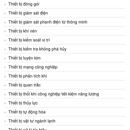
Chromalox
Thiết bị đóng gói
ChuanYi
Thiết bị giám sát điện
CIC
Thiết bị giám sát phanh điện từ thông minh
Clage
Thiết bị khí nén
Clake Fololo
Thiết bị kiểm soát vị trí
Clark Cooper
Thiết bị kiểm tra không phá hủy
CMC Ventilazione
Thiết bị luyện kim
Coax Valves Inc
Thiết bị mạng công nghiệp
Codel
Thiết bị phân tích khí
Cofimco
Thiết bị quan trắc
Coltraco
Thiết bị thổi khí công nghiệp tiết kiệm năng lượng
Comat Releco
Thiết bị thủy lực
Comax
Thiết bị tự động hóa
COMETECH VietNam
Thiết bị vật tư ngành lạnh
COMFILE Technology
Thiết bị xử lý tín hiệu