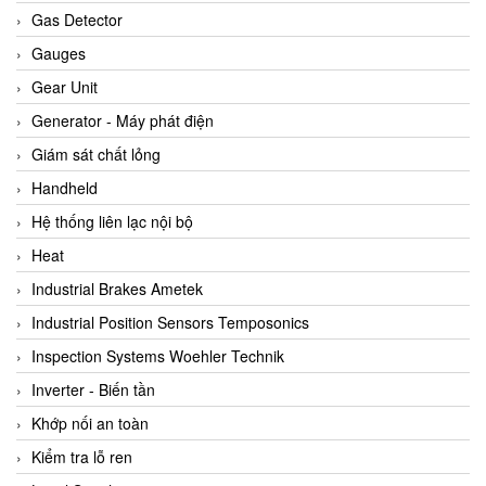
ARCA Regler
Gas Detector
Arcos Hydraulik
Gauges
Ardetem-Sfere-Vietnam
Gear Unit
Argal
Generator - Máy phát điện
AS ENERGI
Giám sát chất lỏng
ASCO CO2
Handheld
Asker
Hệ thống liên lạc nội bộ
AT2E
Heat
ATC Pneumatic
Industrial Brakes Ametek
ATEX System
Industrial Position Sensors Temposonics
ATI - IA
Inspection Systems Woehler Technik
ATI (Analytical Technology Inc)
Inverter - Biến tần
Atos
Khớp nối an toàn
Atrax
Kiểm tra lỗ ren