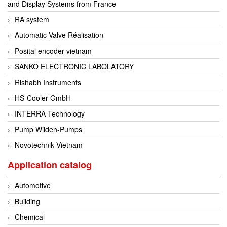
and Display Systems from France
Fine Suntronix
RA system
FineTek
Automatic Valve Réalisation
Finna Sensors Vietnam
Posital encoder vietnam
Fireye
SANKO ELECTRONIC LABOLATORY
Fischer
Rishabh Instruments
Fisher
HS-Cooler GmbH
FISO Vietnam
INTERRA Technology
FLENDER
Pump Wilden-Pumps
Flexaust
Novotechnik Vietnam
Flexim
FLIR
Application catalog
FLOMAG
Automotive
flotron
Building
Flow Force/ Super Green Power-Tech
Chemical
Floweserve/PMV