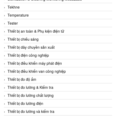
CCS
Tekhne
CD Automation
Temperature
CEAG Sicherheitst
Tester
CEIA Vietnam
Thiết bị an toàn & Phụ kiện điện tử
Celduc Vietnam
Thiết bị chiếu sáng
Cemb
Thiết bị dây chuyền sản xuất
Centec GmbH
Thiết bị điện công nghiệp
CEQUBE
Thiết bị điều khiển máy phát điện
CHAUVIN ARNOUX
Thiết bị điều khiển van công nghiệp
Checkline
Thiết bị đo độ ẩm
Chino
Thiết bị đo lường & Kiểm tra
Chiyoda Seiki
Thiết bị đo lường chất lượng
Chiyoda-Tsusho
Thiết bị đo lường điện
Chongqing Huaneng
Thiết bị đo lường và kiểm tra