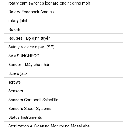
BRAUN Vietnam
rotary cam switches leonard engineering mbh
Brinkmann Pumpen
Rotary Feedback Ametek
BRONKHORST
rotary joint
Brook Instrument
Rotork
Brooks Instrument Vietnam
Routers - Bộ định tuyến
Buhler
Safety & electric part (SE)
BURLING INSTRUMENTS
SAMSUNGNECO
Burster
Sander - Máy chà nhám
BUSCHJOST
Screw jack
Calectro
screws
Campbell Scientific
Sensors
Canneed Vietnam
Sensors Campbell Scientific
Cantoni
Sensors Super Systems
CAPS
Status Instruments
CAREL Parts
Sterilization & Cleaning Monitoring MesaLabs