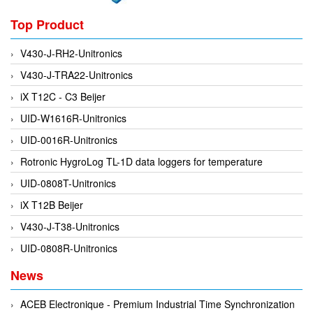
Evoqua
Top Product
EXAIR
V430-J-RH2-Unitronics
Exergen
V430-J-TRA22-Unitronics
Exide Technologies Vietnam
iX T12C - C3 Beijer
EXOR
UID-W1616R-Unitronics
FAIRCHILD
UID-0016R-Unitronics
FANUC
Rotronic HygroLog TL-1D data loggers for temperature
FDM/ F.lli Della Marca Srl
UID-0808T-Unitronics
FEIN
iX T12B Beijer
Felm
V430-J-T38-Unitronics
FESTO
UID-0808R-Unitronics
FHF (EATON Crouse-Hinds)
News
Fife/ Maxcess
Fimet
ACEB Electronique - Premium Industrial Time Synchronization