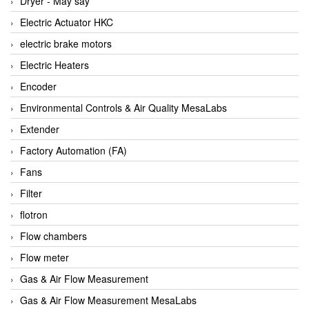
Dryer - Máy sấy
Anritsu
Electric Actuator HKC
ANTEC S.A
electric brake motors
Antico pumps
Electric Heaters
Anybus/ HMS
Encoder
AOBEN
Environmental Controls & Air Quality MesaLabs
Apex Dynamics Vietnam
Extender
Apex Dynamics Vietnam
Factory Automation (FA)
Apiste
Fans
APLISENS VietNam
Filter
Apollo Fire
flotron
Appleton
Flow chambers
AQ Matic
Flow meter
Aqualabo Vietnam
Gas & Air Flow Measurement
Aquametro
Gas & Air Flow Measurement MesaLabs