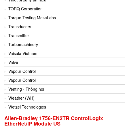
Conch
TORQ Corporation
Conductix/ WAMPFLER
Torque Testing MesaLabs
Contrec
Transducers
Contrinex
Transmitter
Control Solution Minesota
Turbomachinery
Copeland
Vaisala Vietnam
Cortem
Valve
Cosa Xentaur
Vapour Control
Cosil
Vapour Control
Coulton
Venting - Thông hơi
Crouzet
Weather (WH)
Crowcon
Wetzel Technologies
Crutec Dust Zero Vietnam
Allen-Bradley 1756-EN2TR ControlLogix
EtherNet/IP Module US
Crydom