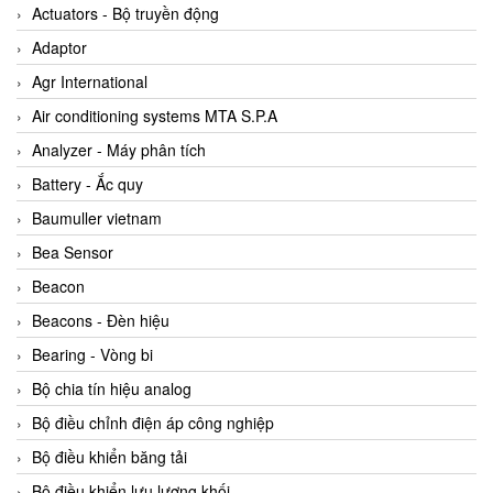
ABB Vietnam
Actuators - Bộ truyền động
AC Infinity Vietnam
Adaptor
AC&E Telecommunications
Agr International
AC&T Vietnam
Air conditioning systems MTA S.P.A
Accepta Vietnam
Analyzer - Máy phân tích
ACCUMAC Vietnam
Battery - Ắc quy
AccuWeb Vietnam
Baumuller vietnam
Acey
Bea Sensor
ACOEM Vietnam
Beacon
ADCA Vietnam
Beacons - Đèn hiệu
ADFweb Vietnam
Bearing - Vòng bi
Adler Vietnam
Bộ chia tín hiệu analog
Ados Vietnam
Bộ điều chỉnh điện áp công nghiệp
Advanced Energy Vietnam
Bộ điều khiển băng tải
Advantech Vietnam
Bộ điều khiển lưu lượng khối