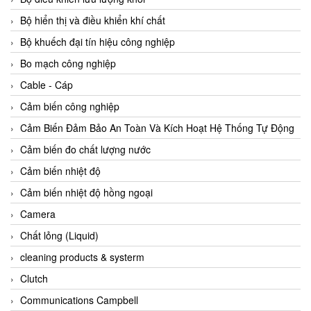
Agate Vietnam
Bộ hiển thị và điều khiển khí chất
AGR International Vietnam
Bộ khuếch đại tín hiệu công nghiệp
Aichi Tokei Denki Vietnam
Bo mạch công nghiệp
Aii Vietnam
Cable - Cáp
AIKOH
Cảm biến công nghiệp
AINUO Vietnam
Cảm Biến Đảm Bảo An Toàn Và Kích Hoạt Hệ Thống Tự Động
AIR MAJOR
Cảm biến đo chất lượng nước
Aira Euro Automation
Cảm biến nhiệt độ
Airtac Vietnam
Cảm biến nhiệt độ hồng ngoại
Airtec Vietnam
Camera
AI-Tek Vietnam
Chất lỏng (Liquid)
Akerstroms Viet Nam
cleaning products & systerm
AKO Armaturen & Separationstechnik
Clutch
AKO Armaturen & Separationstechnik Vietnam
Communications Campbell