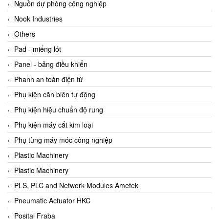
Beijer
Nguồn dự phòng công nghiệp
Beinlich-pumps
Nook Industries
Beka
Others
BEKO
Pad - miếng lót
Belimo
Panel - bảng điều khiển
Benetech Vietnam
Phanh an toàn điện từ
Bently Nevada
Phụ kiện căn biên tự động
Bentone Vietnam
Phụ kiện hiệu chuẩn độ rung
Bernstein Vietnam
Phụ kiện máy cắt kim loại
Berthold
Phụ tùng máy móc công nghiệp
Bestech
Plastic Machinery
Bestech
Plastic Machinery
BETA
PLS, PLC and Network Modules Ametek
Bifold
Pneumatic Actuator HKC
Bihl+wiedemann
Posital Fraba