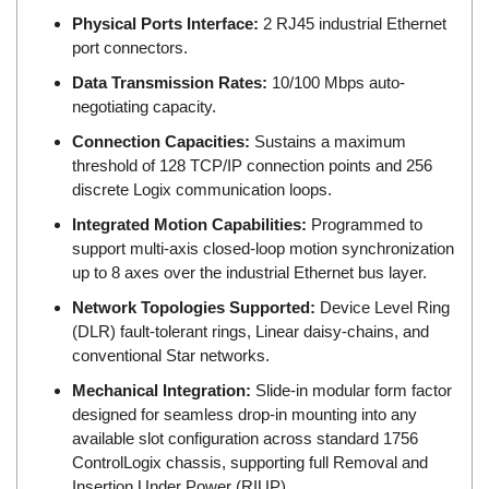
ECKERLE
Physical Ports Interface:
2 RJ45 industrial Ethernet
port connectors.
Ecom-EX
Data Transmission Rates:
10/100 Mbps auto-
ECONEX
negotiating capacity.
Edward
Connection Capacities:
Sustains a maximum
EES
threshold of 128 TCP/IP connection points and 256
EGE Elektronik
discrete Logix communication loops.
Eilersen Vietnam
Integrated Motion Capabilities:
Programmed to
support multi-axis closed-loop motion synchronization
Ekstrom-Carlson
up to 8 axes over the industrial Ethernet bus layer.
Elands Cable Vietnam
Network Topologies Supported:
Device Level Ring
Elap Vietnam
(DLR) fault-tolerant rings, Linear daisy-chains, and
conventional Star networks.
Electro Adda
Mechanical Integration:
Slide-in modular form factor
Electro Industries
designed for seamless drop-in mounting into any
Electronic Design System S.R.L Vietnam
available slot configuration across standard 1756
Electronics Inc. Viet Nam
ControlLogix chassis, supporting full Removal and
Insertion Under Power (RIUP).