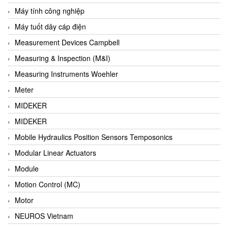
Barel Vietnam
Máy tính công nghiệp
Barksdale
Máy tuốt dây cáp điện
Bartec
Measurement Devices Campbell
Basco
Measuring & Inspection (M&I)
Baumer
Measuring Instruments Woehler
Baumuller Vietnam
Meter
Baykee
MIDEKER
BBC Bircher Smart Access
MIDEKER
BCS ITALY
Mobile Hydraulics Position Sensors Temposonics
BEA SENSORS
Modular Linear Actuators
Beacon Extender
Module
Beckhoff
Motion Control (MC)
Bedook
Motor
Bei Sensor
NEUROS Vietnam