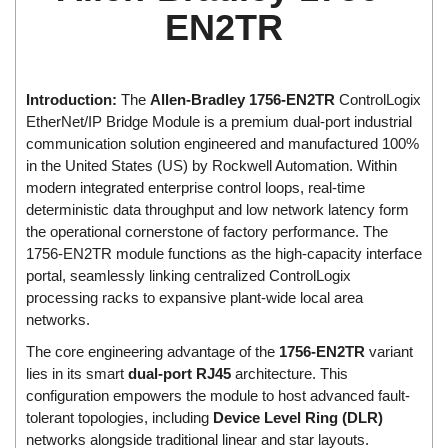
Di-Soric
EN2TR
Di-Soric
Dixon Valve
Introduction:
The
Allen-Bradley 1756-EN2TR
ControlLogix
Doctor Led Vietnam
EtherNet/IP Bridge Module is a premium dual-port industrial
DOLD - Autho ANS
communication solution engineered and manufactured 100%
in the United States (US) by Rockwell Automation. Within
Dold Vietnam
modern integrated enterprise control loops, real-time
Dongdo Tech
deterministic data throughput and low network latency form
the operational cornerstone of factory performance. The
Donghwa Valve
1756-EN2TR module functions as the high-capacity interface
Dongkun
portal, seamlessly linking centralized ControlLogix
Dosing Pump
processing racks to expansive plant-wide local area
networks.
DR. NEUMANN Peltier-Technik
The core engineering advantage of the
1756-EN2TR
variant
Driesen Kern
lies in its smart
dual-port RJ45
architecture. This
Dropsa Vietnam
configuration empowers the module to host advanced fault-
tolerant topologies, including
Device Level Ring (DLR)
Druck
networks alongside traditional linear and star layouts.