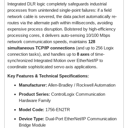
DSTI
Integrated DLR logic completely safeguards industrial
DUCATI
processes from unintended single-point failures: if a field
network cable is severed, the data packet automatically re-
Duclean
routes via the alternate path within milliseconds, avoiding
Dukin Besko
expensive process disruption. Bolstered by high-efficiency
processing cores, it delivers auto-sensing 10/100 Mbps
Dunkermotoren
network communication speeds, maintains
128
Durag
simultaneous TCP/IP connections
(and up to 256 Logix
Dwyer
connection tasks), and handles up to
8 axes
of time-
synchronized Integrated Motion over EtherNet/IP to
DYH
coordinate sophisticated servo axis applications.
Dynisco
Key Features & Technical Specifications:
E+E ELEKTRONIK
Manufacturer:
Allen-Bradley / Rockwell Automation
E+H
Product Series:
ControlLogix Communication
E2S
Hardware Family
Earthtech
Model Code:
1756-EN2TR
Eaton
Device Type:
Dual-Port EtherNet/IP Communication
EBMPAPST
Bridge Module