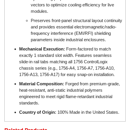
vectors to optimize cooling efficiency for live
ECKERLE
modules.
Ecom-EX
Preserves front-panel structural layout continuity
ECONEX
and provides essential electromagnetic/radio-
Edward
frequency interference (EMI/RFI) shielding
parameters inside industrial enclosures.
EES
Mechanical Execution:
Form-factored to match
EGE Elektronik
exactly 1 standard slot width. Features seamless
Eilersen Vietnam
slide-in rail tabs matching all 1756 ControlLogix
chassis series (e.g., 1756-A4, 1756-A7, 1756-A10,
Ekstrom-Carlson
1756-A13, 1756-A17) for easy snap-on installation.
Elands Cable Vietnam
Material Composition:
Forged from premium-grade,
Elap Vietnam
heat-resistant, anti-static industrial polymers
Electro Adda
engineered to meet rigid flame-retardant industrial
standards.
Electro Industries
Country of Origin:
100% Made in the United States.
Electronic Design System S.R.L Vietnam
Electronics Inc. Viet Nam
Related Products