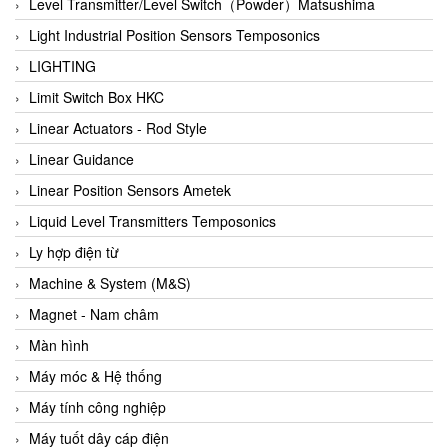
Auma
Level Transmitter/Level Switch（Powder）Matsushima
Autec
Light Industrial Position Sensors Temposonics
Auto Flow
LIGHTING
Automatic valve
Limit Switch Box HKC
Aventics
Linear Actuators - Rod Style
Avproglobal
Linear Guidance
Axiomtek
Linear Position Sensors Ametek
AZBIL
Liquid Level Transmitters Temposonics
B&C Electronics
Ly hợp điện từ
B&R
Machine & System (M&S)
Babcok wilcox
Magnet - Nam châm
Baelz Automatic Vietnam
Màn hình
Bahr Modultechnik Vietnam
Máy móc & Hệ thống
Balluff
Máy tính công nghiệp
BamBo Vietnam
Máy tuốt dây cáp điện