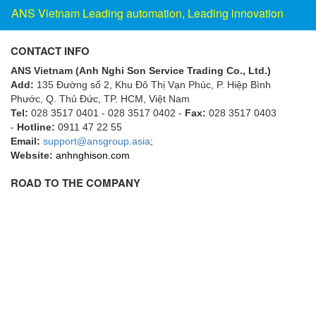
Francis Vietnam
ANS Vietnam Leading automation, Leading innovation
FRANKE
CONTACT INFO
Freezemod
ANS Vietnam (Anh Nghi Son Service Trading Co., Ltd.)
Fritsch Vietnam
Add:
135 Đường số 2, Khu Đô Thị Vạn Phúc, P. Hiệp Bình
FS CABLE
Phước, Q. Thủ Đức, TP. HCM
, Việt Nam
Tel:
028 3517 0401 - 028 3517 0402 -
Fax:
028 3517 0403
FS Inc Vietnam
-
Hotline:
0911 47 22 55
FTM Vietnam
Email:
support@ansgroup.asia
;
Website:
anhnghison.com
Fuji
ROAD TO THE COMPANY
Fujian LEAD
Fujikura
Fukuta
GAI-Tronics
Gardasoft
GASDNA Vietnam