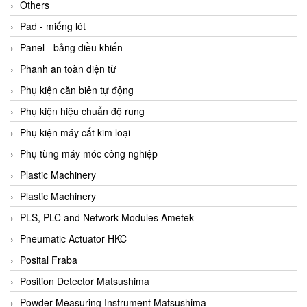
Beijer
Others
Beinlich-pumps
Pad - miếng lót
Beka
Panel - bảng điều khiển
BEKO
Phanh an toàn điện từ
Belimo
Phụ kiện căn biên tự động
Benetech Vietnam
Phụ kiện hiệu chuẩn độ rung
Bently Nevada
Phụ kiện máy cắt kim loại
Bentone Vietnam
Phụ tùng máy móc công nghiệp
Bernstein Vietnam
Plastic Machinery
Berthold
Plastic Machinery
Bestech
PLS, PLC and Network Modules Ametek
Bestech
Pneumatic Actuator HKC
BETA
Posital Fraba
Bifold
Position Detector Matsushima
Bihl+wiedemann
Powder Measuring Instrument Matsushima