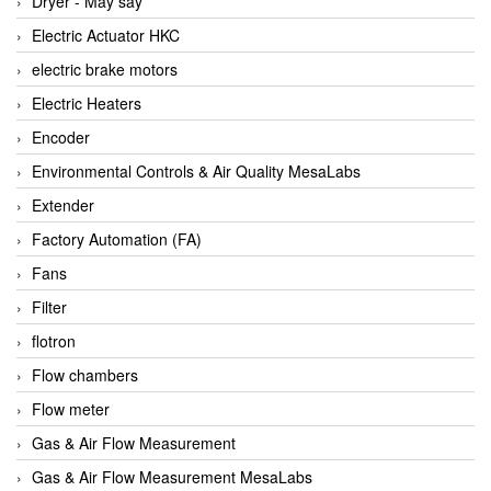
Dryer - Máy sấy
Anritsu
Electric Actuator HKC
ANTEC S.A
electric brake motors
Antico pumps
Electric Heaters
Anybus/ HMS
Encoder
AOBEN
Environmental Controls & Air Quality MesaLabs
Apex Dynamics Vietnam
Extender
Apex Dynamics Vietnam
Factory Automation (FA)
Apiste
Fans
APLISENS VietNam
Filter
Apollo Fire
flotron
Appleton
Flow chambers
AQ Matic
Flow meter
Aqualabo Vietnam
Gas & Air Flow Measurement
Aquametro
Gas & Air Flow Measurement MesaLabs