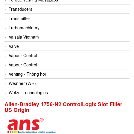
Conch
Transducers
Conductix/ WAMPFLER
Transmitter
Contrec
Turbomachinery
Contrinex
Vaisala Vietnam
Control Solution Minesota
Valve
Copeland
Vapour Control
Cortem
Vapour Control
Cosa Xentaur
Venting - Thông hơi
Cosil
Weather (WH)
Coulton
Wetzel Technologies
Crouzet
Allen-Bradley 1756-N2 ControlLogix Slot Filler
US Origin
Crowcon
Crutec Dust Zero Vietnam
Crydom