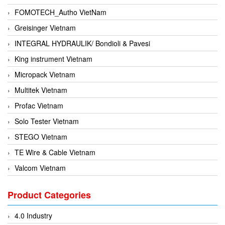
FOMOTECH_Autho VietNam
Greisinger Vietnam
INTEGRAL HYDRAULIK/ Bondioli & Pavesi
King instrument Vietnam
Micropack Vietnam
Multitek Vietnam
Profac Vietnam
Solo Tester Vietnam
STEGO Vietnam
TE Wire & Cable Vietnam
Valcom Vietnam
Woodward Vietnam
Product Categories
3CTEST Vietnam
4B VietNam Vietnam
4.0 Industry