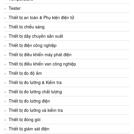
CCS
Tester
CD Automation
Thiết bị an toàn & Phụ kiện điện tử
CEAG Sicherheitst
Thiết bị chiếu sáng
CEIA Vietnam
Thiết bị dây chuyền sản xuất
Celduc Vietnam
Thiết bị điện công nghiệp
Cemb
Thiết bị điều khiển máy phát điện
Centec GmbH
Thiết bị điều khiển van công nghiệp
CEQUBE
Thiết bị đo độ ẩm
CHAUVIN ARNOUX
Thiết bị đo lường & Kiểm tra
Checkline
Thiết bị đo lường chất lượng
Chino
Thiết bị đo lường điện
Chiyoda Seiki
Thiết bị đo lường và kiểm tra
Chiyoda-Tsusho
Thiết bị đóng gói
Chongqing Huaneng
Thiết bị giám sát điện