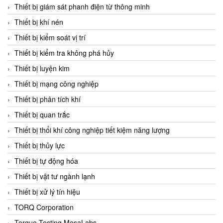
Chromalox
Thiết bị giám sát phanh điện từ thông minh
ChuanYi
Thiết bị khí nén
CIC
Thiết bị kiểm soát vị trí
Clage
Thiết bị kiểm tra không phá hủy
Clake Fololo
Thiết bị luyện kim
Clark Cooper
Thiết bị mạng công nghiệp
CMC Ventilazione
Thiết bị phân tích khí
Coax Valves Inc
Thiết bị quan trắc
Codel
Thiết bị thổi khí công nghiệp tiết kiệm năng lượng
Cofimco
Thiết bị thủy lực
Coltraco
Thiết bị tự động hóa
Comat Releco
Thiết bị vật tư ngành lạnh
Comax
Thiết bị xử lý tín hiệu
COMETECH VietNam
TORQ Corporation
COMFILE Technology
Torque Testing MesaLabs