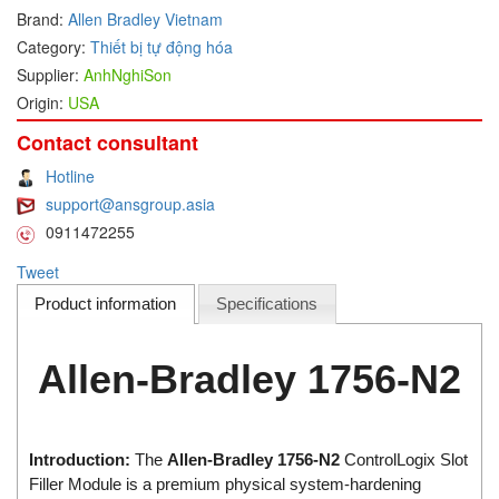
Brand:
Allen Bradley Vietnam
DEIF
Category:
Thiết bị tự động hóa
Delmhorst VietNam
Supplier:
AnhNghiSon
Origin:
USA
DELTA
Delta Ohm
Contact consultant
Delta sensor
Hotline
support@ansgroup.asia
Delta-mobrey
0911472255
DEMA Engineering/ Foam- IT
Tweet
DESAX
Product information
Specifications
DET-TRONICS
Deublin
Allen-Bradley 1756-N2
Diakont
Dias Infrared
DINA Elektronik
Introduction:
The
Allen-Bradley 1756-N2
ControlLogix Slot
Dinel
Filler Module is a premium physical system-hardening