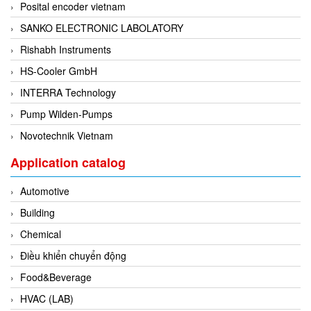
Posital encoder vietnam
Fine Suntronix
SANKO ELECTRONIC LABOLATORY
FineTek
Rishabh Instruments
Finna Sensors Vietnam
HS-Cooler GmbH
Fireye
INTERRA Technology
Fischer
Pump Wilden-Pumps
Fisher
Novotechnik Vietnam
FISO Vietnam
FLENDER
Application catalog
Flexaust
Automotive
Flexim
Building
FLIR
Chemical
FLOMAG
Điều khiển chuyển động
flotron
Food&Beverage
Flow Force/ Super Green Power-Tech
HVAC (LAB)
Floweserve/PMV