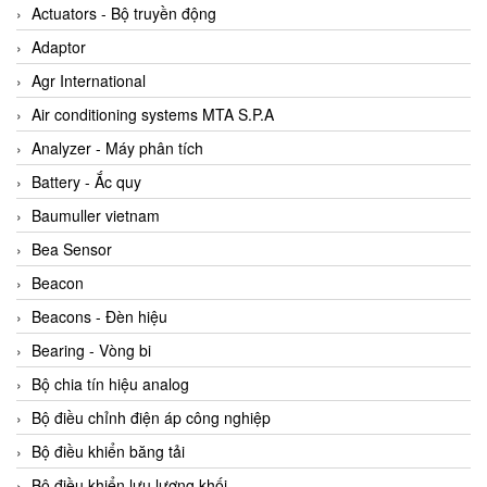
ABB Vietnam
Actuators - Bộ truyền động
AC Infinity Vietnam
Adaptor
AC&E Telecommunications
Agr International
AC&T Vietnam
Air conditioning systems MTA S.P.A
Accepta Vietnam
Analyzer - Máy phân tích
ACCUMAC Vietnam
Battery - Ắc quy
AccuWeb Vietnam
Baumuller vietnam
Acey
Bea Sensor
ACOEM Vietnam
Beacon
ADCA Vietnam
Beacons - Đèn hiệu
ADFweb Vietnam
Bearing - Vòng bi
Adler Vietnam
Bộ chia tín hiệu analog
Ados Vietnam
Bộ điều chỉnh điện áp công nghiệp
Advanced Energy Vietnam
Bộ điều khiển băng tải
Advantech Vietnam
Bộ điều khiển lưu lượng khối