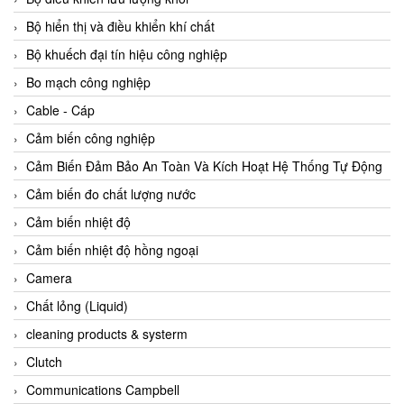
Agate Vietnam
Bộ hiển thị và điều khiển khí chất
AGR International Vietnam
Bộ khuếch đại tín hiệu công nghiệp
Aichi Tokei Denki Vietnam
Bo mạch công nghiệp
Aii Vietnam
Cable - Cáp
AIKOH
Cảm biến công nghiệp
AINUO Vietnam
Cảm Biến Đảm Bảo An Toàn Và Kích Hoạt Hệ Thống Tự Động
AIR MAJOR
Cảm biến đo chất lượng nước
Aira Euro Automation
Cảm biến nhiệt độ
Airtac Vietnam
Cảm biến nhiệt độ hồng ngoại
Airtec Vietnam
Camera
AI-Tek Vietnam
Chất lỏng (Liquid)
Akerstroms Viet Nam
cleaning products & systerm
AKO Armaturen & Separationstechnik
Clutch
AKO Armaturen & Separationstechnik Vietnam
Communications Campbell