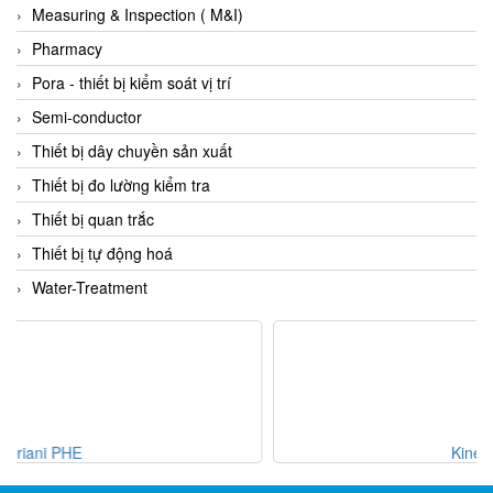
Measuring & Inspection ( M&I)
Flowline
Pharmacy
Flow-Mon
Pora - thiết bị kiểm soát vị trí
Flowserve
Semi-conductor
Fluke Process Instruments Vietnam
Thiết bị dây chuyền sản xuất
FMS Vietnam
Thiết bị đo lường kiểm tra
FOKO / Wintriss
Thiết bị quan trắc
Fomotech Vietnam
Thiết bị tự động hoá
Forbes Marshall
Water-Treatment
FORNEY
Fortex
Fortress
Fossil Power Systems
FPZ
Kinegge S.r.l.
Francia Srl Vietnam