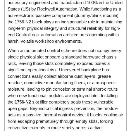
accessory engineered and manufactured 100% in the United
Di-Soric
States (US) by Rockwell Automation. While functioning as a
Di-Soric
non-electronic passive component (dummy/blank module),
the 1756-N2 block plays an indispensable role in maintaining
Dixon Valve
long-term physical integrity and structural reliability for high-
Doctor Led Vietnam
end ControlLogix automation architectures operating within
DOLD - Autho ANS
harsh, volatile workshop environments.
Dold Vietnam
When an automated control scheme does not occupy every
single physical slot onboard a standard hardware chassis
Dongdo Tech
rack, leaving those slots completely exposed poses a
Donghwa Valve
significant operational risk. Uncovered backplane bus
connections easily collect airborne dust layers, grease
Dongkun
residue, conductive manufacturing fibers, or atmospheric
Dosing Pump
moisture, leading to pin corrosion or terminal short-circuits
DR. NEUMANN Peltier-Technik
when new functional modules are deployed later. Installing
the
1756-N2
slot filler completely seals these vulnerable
Driesen Kern
open gaps. Beyond critical ingress prevention, the module
Dropsa Vietnam
acts as a passive thermal control device: it blocks cooling air
from escaping prematurely through empty slots, forcing
Druck
convective currents to route strictly across active