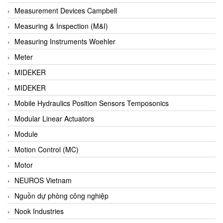
Barel Vietnam
Measurement Devices Campbell
Barksdale
Measuring & Inspection (M&I)
Bartec
Measuring Instruments Woehler
Basco
Meter
Baumer
MIDEKER
Baumuller Vietnam
MIDEKER
Baykee
Mobile Hydraulics Position Sensors Temposonics
BBC Bircher Smart Access
Modular Linear Actuators
BCS ITALY
Module
BEA SENSORS
Motion Control (MC)
Beacon Extender
Motor
Beckhoff
NEUROS Vietnam
Bedook
Nguồn dự phòng công nghiệp
Bei Sensor
Nook Industries