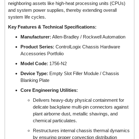
DSTI
neighboring assets like high-heat processing units (CPUs)
DUCATI
and system power supplies, thereby extending overall
system life cycles.
Duclean
Key Features & Technical Specifications:
Dukin Besko
Manufacturer:
Allen-Bradley / Rockwell Automation
Dunkermotoren
Product Series:
ControlLogix Chassis Hardware
Durag
Accessories Portfolio
Dwyer
Model Code:
1756-N2
DYH
Device Type:
Empty Slot Filler Module / Chassis
Dynisco
Blanking Plate
E+E ELEKTRONIK
Core Engineering Utilities:
E+H
Delivers heavy-duty physical containment for
E2S
delicate backplane multi-pin connectors against
plant airborne dust, metallic shavings, and
Earthtech
chemical particulates.
Eaton
Restructures internal chassis thermal dynamics
EBMPAPST
by ensuring proper convection distribution