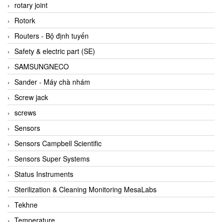
BRAUN Vietnam
rotary joint
Brinkmann Pumpen
Rotork
BRONKHORST
Routers - Bộ định tuyến
Brook Instrument
Safety & electric part (SE)
Brooks Instrument Vietnam
SAMSUNGNECO
Buhler
Sander - Máy chà nhám
BURLING INSTRUMENTS
Screw jack
Burster
screws
BUSCHJOST
Sensors
Calectro
Sensors Campbell Scientific
Campbell Scientific
Sensors Super Systems
Canneed Vietnam
Status Instruments
Cantoni
Sterilization & Cleaning Monitoring MesaLabs
CAPS
Tekhne
CAREL Parts
Temperature