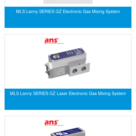
EMC PARTNER
MLS Lanny SERIES GZ Electronic Gas Mixing System
EMCSOSIN
Emerson/Vertiv
EMG
Emotron
ENCEL Vietnam
Endress+Hauser
Enensys Vietnam
Enerdoor
Enerpac
MLS Lanny SERIES GZ Laser Electronic Gas Mixing System
ENERSYS
Enolgas
Envada
Environmental Compliance Products