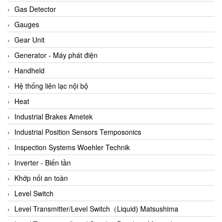
ARCA Regler
Gas Detector
Arcos Hydraulik
Gauges
Ardetem-Sfere-Vietnam
Gear Unit
Argal
Generator - Máy phát điện
AS ENERGI
Handheld
ASCO CO2
Hệ thống liên lạc nội bộ
Asker
Heat
AT2E
Industrial Brakes Ametek
ATC Pneumatic
Industrial Position Sensors Temposonics
ATEX System
Inspection Systems Woehler Technik
ATI - IA
Inverter - Biến tần
ATI (Analytical Technology Inc)
Khớp nối an toàn
Atos
Level Switch
Atrax
Level Transmitter/Level Switch（Liquid) Matsushima