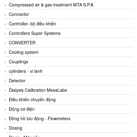
AKUSENSE
Compressed air & gas treatment MTA S.P.A
ALA OFFICINE SPA
Connector
Albrecht-Automatik Viet Nam
Controller- bộ điều khiển
Allen Bradley Vietnam
Controllers Super Systems
Alpha Moisture Vietnam
CONVERTER
Alpha-Achem Vietnam
Cooling system
Alphino
Couplings
ALRE-IT Vietnam
cylinders - xi lanh
Altech
Detector
Amarillo Gear
Dialysis Calibration MesaLabs
Ametek
Điều khiển chuyển động
AMPTRON Vietnam
Động cơ điện
AND Vietnam
Đồng hồ lưu động - Flowmeters
ANDERSON-NEGELE
Dosing
ANDILOG Technologies Vietnam