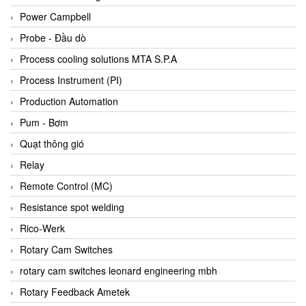
Bihl+wiedemann
Power Campbell
Bilz
Probe - Đầu dò
Binder Connector
Process cooling solutions MTA S.P.A
Biotech
Process Instrument (PI)
BirdX Vietnam
Production Automation
BK Vibro
Pum - Bơm
Black Box
Quạt thông gió
BlackBox Vietnam
Relay
BLAGDON PUMP
Remote Control (MC)
Bloom Engineering
Resistance spot welding
Boneng
Rico-Werk
Bopp & Reuther Messtechnik
Rotary Cam Switches
Bosch
rotary cam switches leonard engineering mbh
Boydcorp
Rotary Feedback Ametek