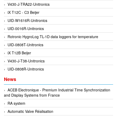
V430-J-TRA22-Unitronics
Evoqua
iX T12C - C3 Beijer
EXAIR
UID-W1616R-Unitronics
Exergen
UID-0016R-Unitronics
Exide Technologies Vietnam
Rotronic HygroLog TL-1D data loggers for temperature
EXOR
UID-0808T-Unitronics
FAIRCHILD
iX T12B Beijer
FANUC
V430-J-T38-Unitronics
FDM/ F.lli Della Marca Srl
UID-0808R-Unitronics
FEIN
News
Felm
FESTO
ACEB Electronique - Premium Industrial Time Synchronization
and Display Systems from France
FHF (EATON Crouse-Hinds)
RA system
Fife/ Maxcess
Automatic Valve Réalisation
Fimet