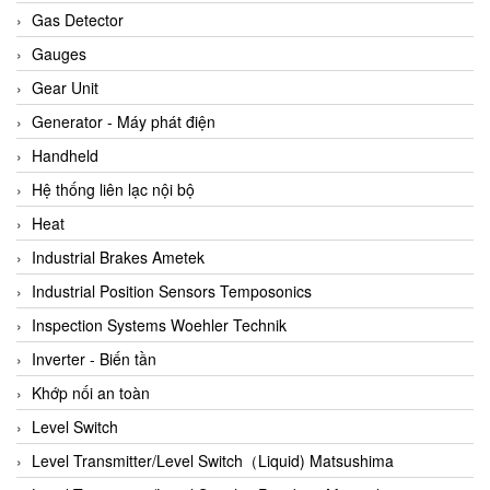
ARCA Regler
Gas Detector
Arcos Hydraulik
Gauges
Ardetem-Sfere-Vietnam
Gear Unit
Argal
Generator - Máy phát điện
AS ENERGI
Handheld
ASCO CO2
Hệ thống liên lạc nội bộ
Asker
Heat
AT2E
Industrial Brakes Ametek
ATC Pneumatic
Industrial Position Sensors Temposonics
ATEX System
Inspection Systems Woehler Technik
ATI - IA
Inverter - Biến tần
ATI (Analytical Technology Inc)
Khớp nối an toàn
Atos
Level Switch
Atrax
Level Transmitter/Level Switch（Liquid) Matsushima