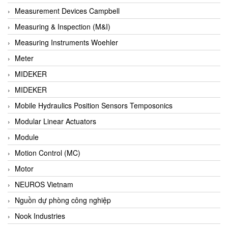
Barel Vietnam
Measurement Devices Campbell
Barksdale
Measuring & Inspection (M&I)
Bartec
Measuring Instruments Woehler
Basco
Meter
Baumer
MIDEKER
Baumuller Vietnam
MIDEKER
Baykee
Mobile Hydraulics Position Sensors Temposonics
BBC Bircher Smart Access
Modular Linear Actuators
BCS ITALY
Module
BEA SENSORS
Motion Control (MC)
Beacon Extender
Motor
Beckhoff
NEUROS Vietnam
Bedook
Nguồn dự phòng công nghiệp
Bei Sensor
Nook Industries