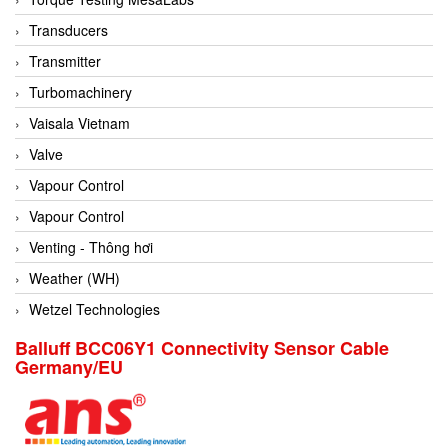
Conch
Transducers
Conductix/ WAMPFLER
Transmitter
Contrec
Turbomachinery
Contrinex
Vaisala Vietnam
Control Solution Minesota
Valve
Copeland
Vapour Control
Cortem
Vapour Control
Cosa Xentaur
Venting - Thông hơi
Cosil
Weather (WH)
Coulton
Wetzel Technologies
Crouzet
Balluff BCC06Y1 Connectivity Sensor Cable
Germany/EU
Crowcon
Crutec Dust Zero Vietnam
Crydom