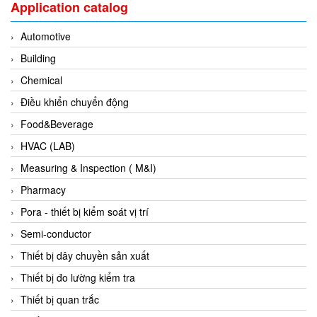
Application catalog
Fine Suntronix
FineTek
Automotive
Finna Sensors Vietnam
Building
Fireye
Chemical
Fischer
Điều khiển chuyển động
Fisher
Food&Beverage
FISO Vietnam
HVAC (LAB)
FLENDER
Measuring & Inspection ( M&I)
Flexaust
Pharmacy
Flexim
Pora - thiết bị kiểm soát vị trí
FLIR
Semi-conductor
FLOMAG
Thiết bị dây chuyền sản xuất
flotron
Thiết bị đo lường kiểm tra
Flow Force/ Super Green Power-Tech
Thiết bị quan trắc
Floweserve/PMV