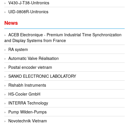
V430-J-T38-Unitronics
Evoqua
UID-0808R-Unitronics
EXAIR
News
Exergen
Exide Technologies Vietnam
ACEB Electronique - Premium Industrial Time Synchronization
and Display Systems from France
EXOR
RA system
FAIRCHILD
Automatic Valve Réalisation
FANUC
Posital encoder vietnam
FDM/ F.lli Della Marca Srl
SANKO ELECTRONIC LABOLATORY
FEIN
Rishabh Instruments
Felm
HS-Cooler GmbH
FESTO
INTERRA Technology
FHF (EATON Crouse-Hinds)
Pump Wilden-Pumps
Fife/ Maxcess
Novotechnik Vietnam
Fimet