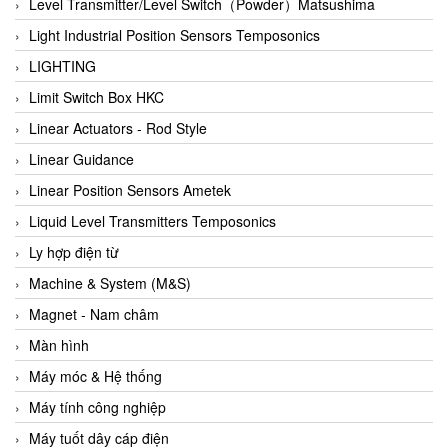
Auma
Level Transmitter/Level Switch（Powder）Matsushima
Autec
Light Industrial Position Sensors Temposonics
Auto Flow
LIGHTING
Automatic valve
Limit Switch Box HKC
Aventics
Linear Actuators - Rod Style
Avproglobal
Linear Guidance
Axiomtek
Linear Position Sensors Ametek
AZBIL
Liquid Level Transmitters Temposonics
B&C Electronics
Ly hợp điện từ
B&R
Machine & System (M&S)
Babcok wilcox
Magnet - Nam châm
Baelz Automatic Vietnam
Màn hình
Bahr Modultechnik Vietnam
Máy móc & Hệ thống
Balluff
Máy tính công nghiệp
BamBo Vietnam
Máy tuốt dây cáp điện