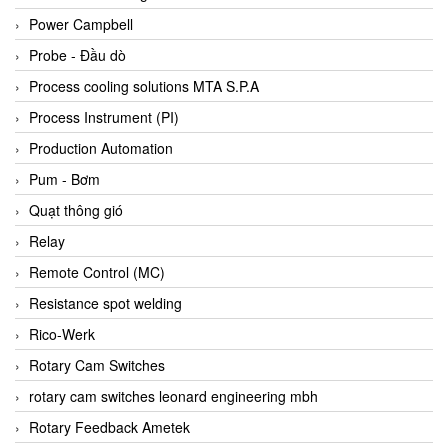
Bihl+wiedemann
Power Campbell
Bilz
Probe - Đầu dò
Binder Connector
Process cooling solutions MTA S.P.A
Biotech
Process Instrument (PI)
BirdX Vietnam
Production Automation
BK Vibro
Pum - Bơm
Black Box
Quạt thông gió
BlackBox Vietnam
Relay
BLAGDON PUMP
Remote Control (MC)
Bloom Engineering
Resistance spot welding
Boneng
Rico-Werk
Bopp & Reuther Messtechnik
Rotary Cam Switches
Bosch
rotary cam switches leonard engineering mbh
Boydcorp
Rotary Feedback Ametek