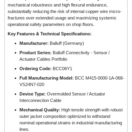
DSTI
mechanical robustness and high flexural endurance,
DUCATI
substantially reducing the risk of internal copper wire micro-
fractures over extended usage and maximizing systemic
Duclean
operational safety parameters on shop floors.
Dukin Besko
Key Features & Technical Specifications:
Dunkermotoren
Manufacturer:
Balluff (Germany)
Durag
Product Series:
Balluff Connectivity - Sensor /
Dwyer
Actuator Cables Portfolio
DYH
Ordering Code:
BCC06Y1
Dynisco
Full Manufacturing Model:
BCC M415-0000-1A-068-
E+E ELEKTRONIK
VS24N7-020
E+H
Device Type:
Overmolded Sensor / Actuator
Interconnection Cable
E2S
Mechanical Quality:
High tensile strength with robust
Earthtech
outer jacket composition optimized to withstand
Eaton
nominal operational strains in industrial manufacturing
EBMPAPST
lines.