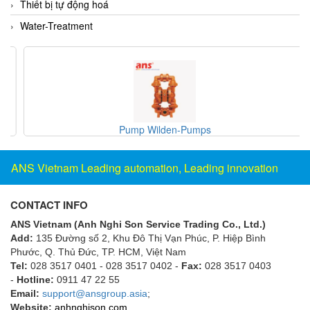
Thiết bị tự động hoá
Flowline
Water-Treatment
Flow-Mon
Flowserve
Fluke Process Instruments Vietnam
FMS Vietnam
FOKO / Wintriss
Pump Wilden-Pumps
Fomotech Vietnam
ANS Vietnam Leading automation, Leading innovation
Forbes Marshall
FORNEY
CONTACT INFO
Fortex
ANS Vietnam (Anh Nghi Son Service Trading Co., Ltd.)
Fortress
Add:
135 Đường số 2, Khu Đô Thị Vạn Phúc, P. Hiệp Bình
Phước, Q. Thủ Đức, TP. HCM
, Việt Nam
Fossil Power Systems
Tel:
028 3517 0401 - 028 3517 0402 -
Fax:
028 3517 0403
FPZ
-
Hotline:
0911 47 22 55
Email:
support@ansgroup.asia
;
Francia Srl Vietnam
Website:
anhnghison.com