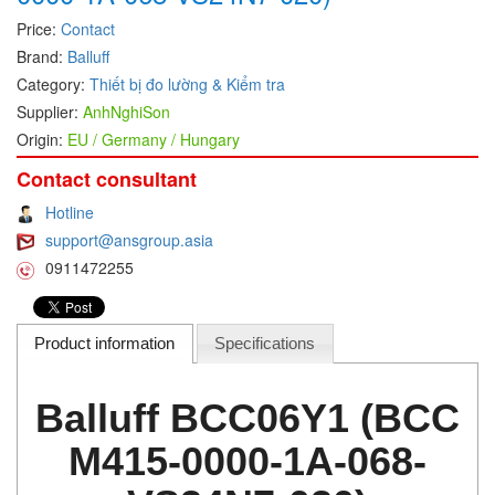
Price:
Contact
DEIF
Brand:
Balluff
Delmhorst VietNam
Category:
Thiết bị đo lường & Kiểm tra
DELTA
Supplier:
AnhNghiSon
Delta Ohm
Origin:
EU / Germany / Hungary
Delta sensor
Contact consultant
Delta-mobrey
Hotline
DEMA Engineering/ Foam- IT
support@ansgroup.asia
0911472255
DESAX
DET-TRONICS
Deublin
Product information
Specifications
Diakont
Balluff BCC06Y1 (BCC
Dias Infrared
DINA Elektronik
M415-0000-1A-068-
Dinel