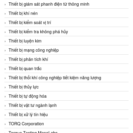
Chromalox
Thiết bị giám sát phanh điện từ thông minh
ChuanYi
Thiết bị khí nén
CIC
Thiết bị kiểm soát vị trí
Clage
Thiết bị kiểm tra không phá hủy
Clake Fololo
Thiết bị luyện kim
Clark Cooper
Thiết bị mạng công nghiệp
CMC Ventilazione
Thiết bị phân tích khí
Coax Valves Inc
Thiết bị quan trắc
Codel
Thiết bị thổi khí công nghiệp tiết kiệm năng lượng
Cofimco
Thiết bị thủy lực
Coltraco
Thiết bị tự động hóa
Comat Releco
Thiết bị vật tư ngành lạnh
Comax
Thiết bị xử lý tín hiệu
COMETECH VietNam
TORQ Corporation
COMFILE Technology
Torque Testing MesaLabs