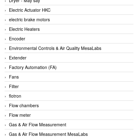
Dryer - Máy sấy
Anritsu
Electric Actuator HKC
ANTEC S.A
electric brake motors
Antico pumps
Electric Heaters
Anybus/ HMS
Encoder
AOBEN
Environmental Controls & Air Quality MesaLabs
Apex Dynamics Vietnam
Extender
Apex Dynamics Vietnam
Factory Automation (FA)
Apiste
Fans
APLISENS VietNam
Filter
Apollo Fire
flotron
Appleton
Flow chambers
AQ Matic
Flow meter
Aqualabo Vietnam
Gas & Air Flow Measurement
Aquametro
Gas & Air Flow Measurement MesaLabs