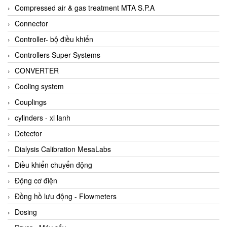
AKUSENSE
Compressed air & gas treatment MTA S.P.A
ALA OFFICINE SPA
Connector
Albrecht-Automatik Viet Nam
Controller- bộ điều khiển
Allen Bradley Vietnam
Controllers Super Systems
Alpha Moisture Vietnam
CONVERTER
Alpha-Achem Vietnam
Cooling system
Alphino
Couplings
ALRE-IT Vietnam
cylinders - xi lanh
Altech
Detector
Amarillo Gear
Dialysis Calibration MesaLabs
Ametek
Điều khiển chuyển động
AMPTRON Vietnam
Động cơ điện
AND Vietnam
Đồng hồ lưu động - Flowmeters
ANDERSON-NEGELE
Dosing
ANDILOG Technologies Vietnam