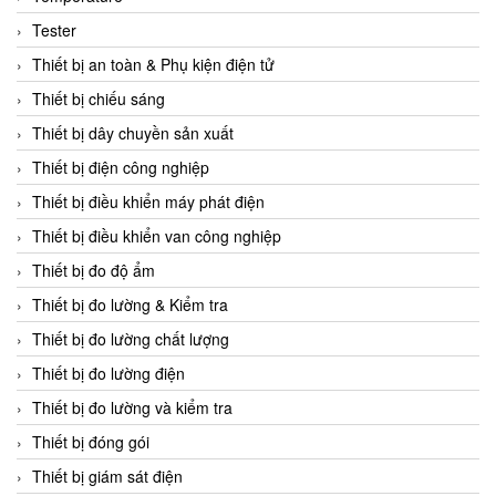
CCS
Tester
CD Automation
Thiết bị an toàn & Phụ kiện điện tử
CEAG Sicherheitst
Thiết bị chiếu sáng
CEIA Vietnam
Thiết bị dây chuyền sản xuất
Celduc Vietnam
Thiết bị điện công nghiệp
Cemb
Thiết bị điều khiển máy phát điện
Centec GmbH
Thiết bị điều khiển van công nghiệp
CEQUBE
Thiết bị đo độ ẩm
CHAUVIN ARNOUX
Thiết bị đo lường & Kiểm tra
Checkline
Thiết bị đo lường chất lượng
Chino
Thiết bị đo lường điện
Chiyoda Seiki
Thiết bị đo lường và kiểm tra
Chiyoda-Tsusho
Thiết bị đóng gói
Chongqing Huaneng
Thiết bị giám sát điện