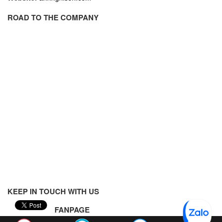
Francis Vietnam
ROAD TO THE COMPANY
FRANKE
Freezemod
Fritsch Vietnam
FS CABLE
FS Inc Vietnam
FTM Vietnam
Fuji
Fujian LEAD
Fujikura
Fukuta
GAI-Tronics
KEEP IN TOUCH WITH US
Gardasoft
GASDNA Vietnam
FANPAGE