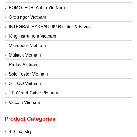
FOMOTECH_Autho VietNam
Greisinger Vietnam
INTEGRAL HYDRAULIK/ Bondioli & Pavesi
King instrument Vietnam
Micropack Vietnam
Multitek Vietnam
Profac Vietnam
Solo Tester Vietnam
STEGO Vietnam
TE Wire & Cable Vietnam
Valcom Vietnam
Woodward Vietnam
Product Categories
3CTEST Vietnam
4B VietNam Vietnam
4.0 Industry