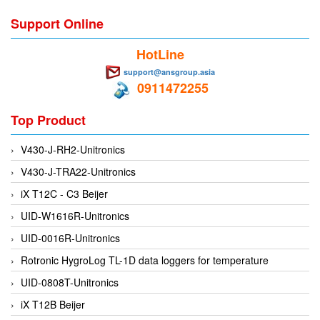
EPC
Support Online
EPE Process Filters & Accumulators
Epro/Emerson
HotLine
ERE WIRELESS
support@ansgroup.asia
0911472255
Erhardt-Leimer
Erhardt-Leimer
Top Product
Erhardt-leimer
V430-J-RH2-Unitronics
ERICHSEN
V430-J-TRA22-Unitronics
Erinda/Delta
iX T12C - C3 Beijer
ESA Automation Vietnam
UID-W1616R-Unitronics
Esa Pyronics
UID-0016R-Unitronics
Euchner
Rotronic HygroLog TL-1D data loggers for temperature
EUCHNER GmbH + Co. KG VietNam
UID-0808T-Unitronics
Eurotherm Vietnam
iX T12B Beijer
Eurovent