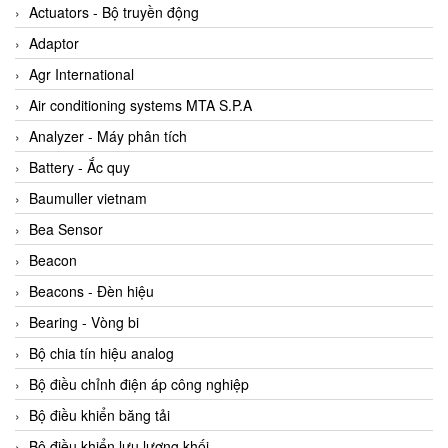
ABB Vietnam
Actuators - Bộ truyền động
AC Infinity Vietnam
Adaptor
AC&E Telecommunications
Agr International
AC&T Vietnam
Air conditioning systems MTA S.P.A
Accepta Vietnam
Analyzer - Máy phân tích
ACCUMAC Vietnam
Battery - Ắc quy
AccuWeb Vietnam
Baumuller vietnam
Acey
Bea Sensor
ACOEM Vietnam
Beacon
ADCA Vietnam
Beacons - Đèn hiệu
ADFweb Vietnam
Bearing - Vòng bi
Adler Vietnam
Bộ chia tín hiệu analog
Ados Vietnam
Bộ điều chỉnh điện áp công nghiệp
Advanced Energy Vietnam
Bộ điều khiển băng tải
Advantech Vietnam
Bộ điều khiển lưu lượng khối