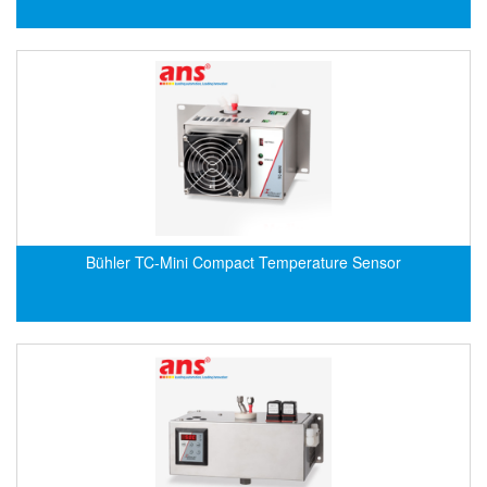
Electro-Sensors Vietnam
Elektrogas Vietnam
Elektrophysik Vietnam
elesa-ganter
ELETTA
Elettrotek Kabel
ELGO Electronic
ELIS PLZEŇ
Bühler TC-Mini Compact Temperature Sensor
ELMEKO
ELMESS-Thermosystemtechnik
Eltex-Elektrostatik
Eltherm
ELTRA Encoder
ELVEM Vietnam
Emaco