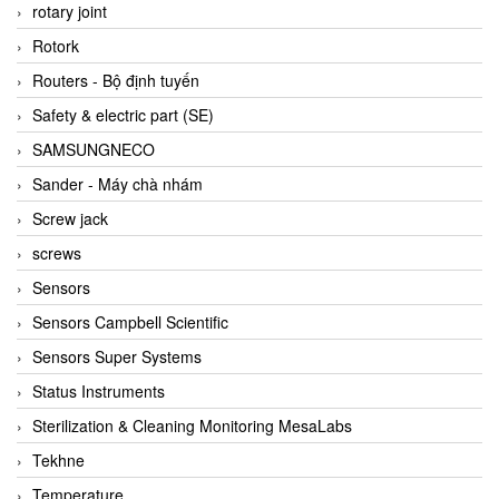
BRAUN Vietnam
rotary joint
Brinkmann Pumpen
Rotork
BRONKHORST
Routers - Bộ định tuyến
Brook Instrument
Safety & electric part (SE)
Brooks Instrument Vietnam
SAMSUNGNECO
Buhler
Sander - Máy chà nhám
BURLING INSTRUMENTS
Screw jack
Burster
screws
BUSCHJOST
Sensors
Calectro
Sensors Campbell Scientific
Campbell Scientific
Sensors Super Systems
Canneed Vietnam
Status Instruments
Cantoni
Sterilization & Cleaning Monitoring MesaLabs
CAPS
Tekhne
CAREL Parts
Temperature