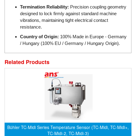
ECKERLE
Termination Reliability:
Precision coupling geometry
designed to lock firmly against standard machine
Ecom-EX
vibrations, maintaining tight electrical contact
ECONEX
resistance.
Edward
Country of Origin:
100% Made in Europe - Germany
EES
/ Hungary (100% EU / Germany / Hungary Origin).
EGE Elektronik
Related Products
Eilersen Vietnam
Ekstrom-Carlson
Elands Cable Vietnam
Elap Vietnam
Electro Adda
Electro Industries
Electronic Design System S.R.L Vietnam
Bühler TC-Midi Series Temperature Sensor (TC-Midi, TC-Midi+,
Electronics Inc. Viet Nam
TC-Midi-2, TC-Midi-3)