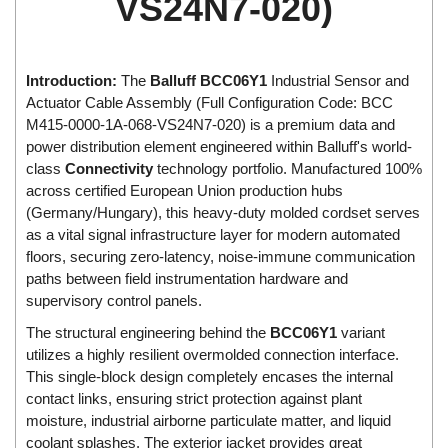
VS24N7-020)
Di-Soric
Di-Soric
Dixon Valve
Introduction:
The
Balluff BCC06Y1
Industrial Sensor and
Actuator Cable Assembly (Full Configuration Code: BCC
Doctor Led Vietnam
M415-0000-1A-068-VS24N7-020) is a premium data and
DOLD - Autho ANS
power distribution element engineered within Balluff's world-
class
Connectivity
technology portfolio. Manufactured 100%
Dold Vietnam
across certified European Union production hubs
Dongdo Tech
(Germany/Hungary), this heavy-duty molded cordset serves
Donghwa Valve
as a vital signal infrastructure layer for modern automated
floors, securing zero-latency, noise-immune communication
Dongkun
paths between field instrumentation hardware and
Dosing Pump
supervisory control panels.
DR. NEUMANN Peltier-Technik
The structural engineering behind the
BCC06Y1
variant
utilizes a highly resilient overmolded connection interface.
Driesen Kern
This single-block design completely encases the internal
Dropsa Vietnam
contact links, ensuring strict protection against plant
Druck
moisture, industrial airborne particulate matter, and liquid
coolant splashes. The exterior jacket provides great