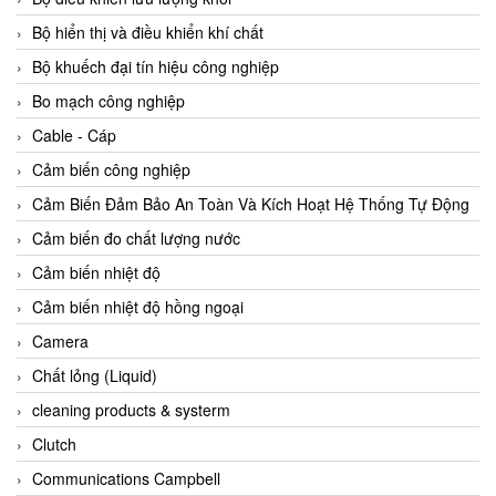
Agate Vietnam
Bộ hiển thị và điều khiển khí chất
AGR International Vietnam
Bộ khuếch đại tín hiệu công nghiệp
Aichi Tokei Denki Vietnam
Bo mạch công nghiệp
Aii Vietnam
Cable - Cáp
AIKOH
Cảm biến công nghiệp
AINUO Vietnam
Cảm Biến Đảm Bảo An Toàn Và Kích Hoạt Hệ Thống Tự Động
AIR MAJOR
Cảm biến đo chất lượng nước
Aira Euro Automation
Cảm biến nhiệt độ
Airtac Vietnam
Cảm biến nhiệt độ hồng ngoại
Airtec Vietnam
Camera
AI-Tek Vietnam
Chất lỏng (Liquid)
Akerstroms Viet Nam
cleaning products & systerm
AKO Armaturen & Separationstechnik
Clutch
AKO Armaturen & Separationstechnik Vietnam
Communications Campbell