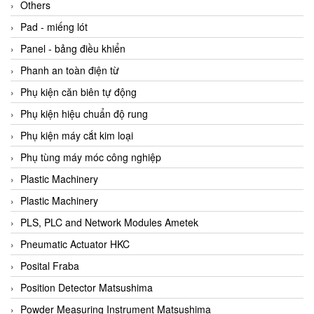
Beijer
Others
Beinlich-pumps
Pad - miếng lót
Beka
Panel - bảng điều khiển
BEKO
Phanh an toàn điện từ
Belimo
Phụ kiện căn biên tự động
Benetech Vietnam
Phụ kiện hiệu chuẩn độ rung
Bently Nevada
Phụ kiện máy cắt kim loại
Bentone Vietnam
Phụ tùng máy móc công nghiệp
Bernstein Vietnam
Plastic Machinery
Berthold
Plastic Machinery
Bestech
PLS, PLC and Network Modules Ametek
Bestech
Pneumatic Actuator HKC
BETA
Posital Fraba
Bifold
Position Detector Matsushima
Bihl+wiedemann
Powder Measuring Instrument Matsushima