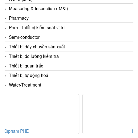
Fine Suntronix
Measuring & Inspection ( M&I)
FineTek
Pharmacy
Finna Sensors Vietnam
Pora - thiết bị kiểm soát vị trí
Fireye
Semi-conductor
Fischer
Thiết bị dây chuyền sản xuất
Fisher
Thiết bị đo lường kiểm tra
FISO Vietnam
Thiết bị quan trắc
FLENDER
Thiết bị tự động hoá
Flexaust
Water-Treatment
Flexim
FLIR
FLOMAG
flotron
Flow Force/ Super Green Power-Tech
Kinegge S.r.l.
Floweserve/PMV