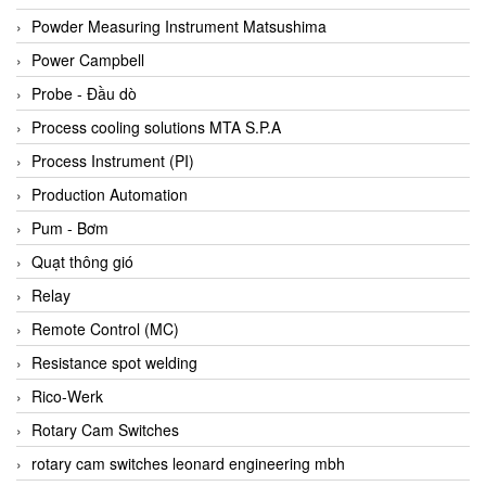
Bihl+wiedemann
Powder Measuring Instrument Matsushima
Bilz
Power Campbell
Binder Connector
Probe - Đầu dò
Biotech
Process cooling solutions MTA S.P.A
BirdX Vietnam
Process Instrument (PI)
BK Vibro
Production Automation
Black Box
Pum - Bơm
BlackBox Vietnam
Quạt thông gió
BLAGDON PUMP
Relay
Bloom Engineering
Remote Control (MC)
Boneng
Resistance spot welding
Bopp & Reuther Messtechnik
Rico-Werk
Bosch
Rotary Cam Switches
Boydcorp
rotary cam switches leonard engineering mbh