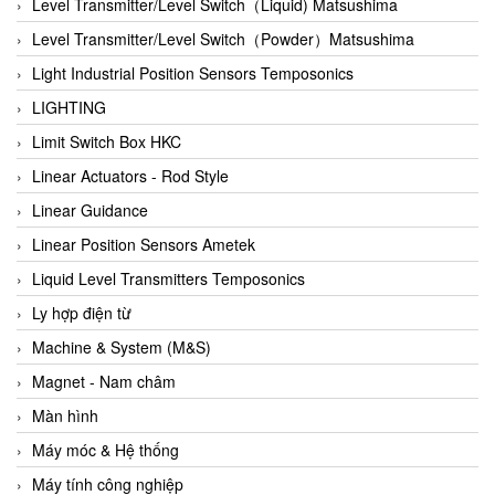
Auma
Level Transmitter/Level Switch（Liquid) Matsushima
Autec
Level Transmitter/Level Switch（Powder）Matsushima
Auto Flow
Light Industrial Position Sensors Temposonics
Automatic valve
LIGHTING
Aventics
Limit Switch Box HKC
Avproglobal
Linear Actuators - Rod Style
Axiomtek
Linear Guidance
AZBIL
Linear Position Sensors Ametek
B&C Electronics
Liquid Level Transmitters Temposonics
B&R
Ly hợp điện từ
Babcok wilcox
Machine & System (M&S)
Baelz Automatic Vietnam
Magnet - Nam châm
Bahr Modultechnik Vietnam
Màn hình
Balluff
Máy móc & Hệ thống
BamBo Vietnam
Máy tính công nghiệp