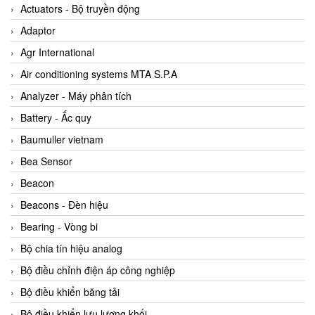
ABB Vietnam
Actuators - Bộ truyền động
AC Infinity Vietnam
Adaptor
AC&E Telecommunications
Agr International
AC&T Vietnam
Air conditioning systems MTA S.P.A
Accepta Vietnam
Analyzer - Máy phân tích
ACCUMAC Vietnam
Battery - Ắc quy
AccuWeb Vietnam
Baumuller vietnam
Acey
Bea Sensor
ACOEM Vietnam
Beacon
ADCA Vietnam
Beacons - Đèn hiệu
ADFweb Vietnam
Bearing - Vòng bi
Adler Vietnam
Bộ chia tín hiệu analog
Ados Vietnam
Bộ điều chỉnh điện áp công nghiệp
Advanced Energy Vietnam
Bộ điều khiển băng tải
Advantech Vietnam
Bộ điều khiển lưu lượng khối