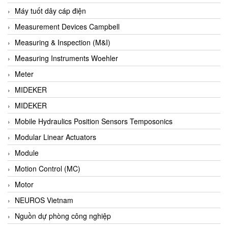
Barel Vietnam
Máy tuốt dây cáp điện
Barksdale
Measurement Devices Campbell
Bartec
Measuring & Inspection (M&I)
Basco
Measuring Instruments Woehler
Baumer
Meter
Baumuller Vietnam
MIDEKER
Baykee
MIDEKER
BBC Bircher Smart Access
Mobile Hydraulics Position Sensors Temposonics
BCS ITALY
Modular Linear Actuators
BEA SENSORS
Module
Beacon Extender
Motion Control (MC)
Beckhoff
Motor
Bedook
NEUROS Vietnam
Bei Sensor
Nguồn dự phòng công nghiệp