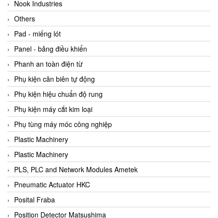
Beijer
Nook Industries
Beinlich-pumps
Others
Beka
Pad - miếng lót
BEKO
Panel - bảng điều khiển
Belimo
Phanh an toàn điện từ
Benetech Vietnam
Phụ kiện căn biên tự động
Bently Nevada
Phụ kiện hiệu chuẩn độ rung
Bentone Vietnam
Phụ kiện máy cắt kim loại
Bernstein Vietnam
Phụ tùng máy móc công nghiệp
Berthold
Plastic Machinery
Bestech
Plastic Machinery
Bestech
PLS, PLC and Network Modules Ametek
BETA
Pneumatic Actuator HKC
Bifold
Posital Fraba
Bihl+wiedemann
Position Detector Matsushima