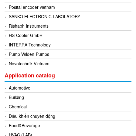
Posital encoder vietnam
Evoqua
SANKO ELECTRONIC LABOLATORY
EXAIR
Rishabh Instruments
Exergen
HS-Cooler GmbH
Exide Technologies Vietnam
INTERRA Technology
EXOR
Pump Wilden-Pumps
FAIRCHILD
Novotechnik Vietnam
FANUC
FDM/ F.lli Della Marca Srl
Application catalog
FEIN
Automotive
Felm
Building
FESTO
Chemical
FHF (EATON Crouse-Hinds)
Điều khiển chuyển động
Fife/ Maxcess
Food&Beverage
Fimet
HVAC (LAB)