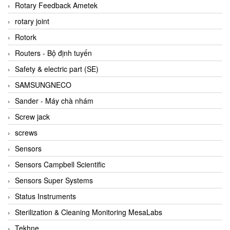
BRAUN Vietnam
Rotary Feedback Ametek
Brinkmann Pumpen
rotary joint
BRONKHORST
Rotork
Brook Instrument
Routers - Bộ định tuyến
Brooks Instrument Vietnam
Safety & electric part (SE)
Buhler
SAMSUNGNECO
BURLING INSTRUMENTS
Sander - Máy chà nhám
Burster
Screw jack
BUSCHJOST
screws
Calectro
Sensors
Campbell Scientific
Sensors Campbell Scientific
Canneed Vietnam
Sensors Super Systems
Cantoni
Status Instruments
CAPS
Sterilization & Cleaning Monitoring MesaLabs
CAREL Parts
Tekhne