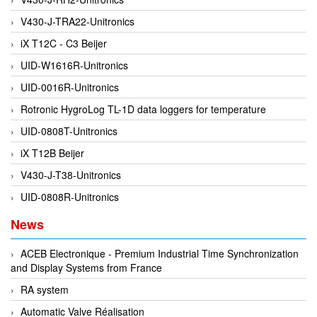
EPC
V430-J-TRA22-Unitronics
EPE Process Filters & Accumulators
iX T12C - C3 Beijer
Epro/Emerson
UID-W1616R-Unitronics
ERE WIRELESS
UID-0016R-Unitronics
Erhardt-Leimer
Rotronic HygroLog TL-1D data loggers for temperature
Erhardt-Leimer
UID-0808T-Unitronics
Erhardt-leimer
iX T12B Beijer
ERICHSEN
V430-J-T38-Unitronics
Erinda/Delta
UID-0808R-Unitronics
ESA Automation Vietnam
News
Esa Pyronics
Euchner
ACEB Electronique - Premium Industrial Time Synchronization
and Display Systems from France
EUCHNER GmbH + Co. KG VietNam
RA system
Eurotherm Vietnam
Automatic Valve Réalisation
Eurovent