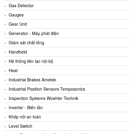
ARCA Regler
Gas Detector
Arcos Hydraulik
Gauges
Ardetem-Sfere-Vietnam
Gear Unit
Argal
Generator - Máy phát điện
AS ENERGI
Giám sát chất lỏng
ASCO CO2
Handheld
Asker
Hệ thống liên lạc nội bộ
AT2E
Heat
ATC Pneumatic
Industrial Brakes Ametek
ATEX System
Industrial Position Sensors Temposonics
ATI - IA
Inspection Systems Woehler Technik
ATI (Analytical Technology Inc)
Inverter - Biến tần
Atos
Khớp nối an toàn
Atrax
Level Switch