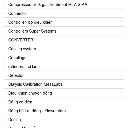
AKUSENSE
Compressed air & gas treatment MTA S.P.A
ALA OFFICINE SPA
Connector
Albrecht-Automatik Viet Nam
Controller- bộ điều khiển
Allen Bradley Vietnam
Controllers Super Systems
Alpha Moisture Vietnam
CONVERTER
Alpha-Achem Vietnam
Cooling system
Alphino
Couplings
ALRE-IT Vietnam
cylinders - xi lanh
Altech
Detector
Amarillo Gear
Dialysis Calibration MesaLabs
Ametek
Điều khiển chuyển động
AMPTRON Vietnam
Động cơ điện
AND Vietnam
Đồng hồ lưu động - Flowmeters
ANDERSON-NEGELE
Dosing
ANDILOG Technologies Vietnam