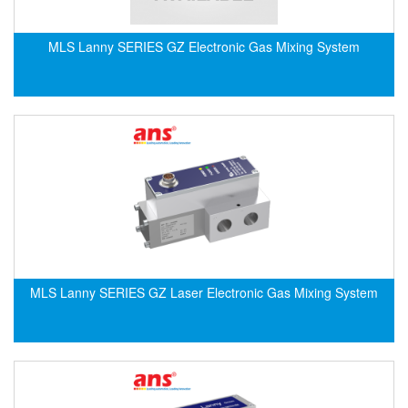
Electro-Sensors Vietnam
Elektrogas Vietnam
MLS Lanny SERIES GZ Electronic Gas Mixing System
Elektrophysik Vietnam
elesa-ganter
ELETTA
Elettrotek Kabel
ELGO Electronic
ELIS PLZEŇ
ELMEKO
ELMESS-Thermosystemtechnik
Eltex-Elektrostatik
MLS Lanny SERIES GZ Laser Electronic Gas Mixing System
Eltherm
ELTRA Encoder
ELVEM Vietnam
Emaco