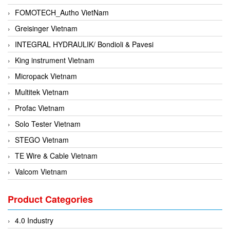
FOMOTECH_Autho VietNam
Greisinger Vietnam
INTEGRAL HYDRAULIK/ Bondioli & Pavesi
King instrument Vietnam
Micropack Vietnam
Multitek Vietnam
Profac Vietnam
Solo Tester Vietnam
STEGO Vietnam
TE Wire & Cable Vietnam
Valcom Vietnam
Woodward Vietnam
Product Categories
3CTEST Vietnam
4B VietNam Vietnam
4.0 Industry