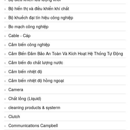
Agate Vietnam
Bộ hiển thị và điều khiển khí chất
AGR International Vietnam
Bộ khuếch đại tín hiệu công nghiệp
Aichi Tokei Denki Vietnam
Bo mạch công nghiệp
Aii Vietnam
Cable - Cáp
AIKOH
Cảm biến công nghiệp
AINUO Vietnam
Cảm Biến Đảm Bảo An Toàn Và Kích Hoạt Hệ Thống Tự Động
AIR MAJOR
Cảm biến đo chất lượng nước
Aira Euro Automation
Cảm biến nhiệt độ
Airtac Vietnam
Cảm biến nhiệt độ hồng ngoại
Airtec Vietnam
Camera
AI-Tek Vietnam
Chất lỏng (Liquid)
Akerstroms Viet Nam
cleaning products & systerm
AKO Armaturen & Separationstechnik
Clutch
AKO Armaturen & Separationstechnik Vietnam
Communications Campbell