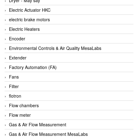
Dryer - Máy sấy
Anritsu
Electric Actuator HKC
ANTEC S.A
electric brake motors
Antico pumps
Electric Heaters
Anybus/ HMS
Encoder
AOBEN
Environmental Controls & Air Quality MesaLabs
Apex Dynamics Vietnam
Extender
Apex Dynamics Vietnam
Factory Automation (FA)
Apiste
Fans
APLISENS VietNam
Filter
Apollo Fire
flotron
Appleton
Flow chambers
AQ Matic
Flow meter
Aqualabo Vietnam
Gas & Air Flow Measurement
Aquametro
Gas & Air Flow Measurement MesaLabs