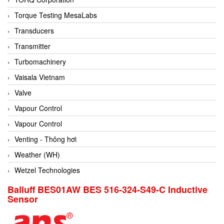
Conch
Torque Testing MesaLabs
Conductix/ WAMPFLER
Transducers
Contrec
Transmitter
Contrinex
Turbomachinery
Control Solution Minesota
Vaisala Vietnam
Copeland
Valve
Cortem
Vapour Control
Cosa Xentaur
Vapour Control
Cosil
Venting - Thông hơi
Coulton
Weather (WH)
Crouzet
Wetzel Technologies
Crowcon
Balluff BES01AW BES 516-324-S49-C Inductive
Sensor
Crutec Dust Zero Vietnam
Crydom