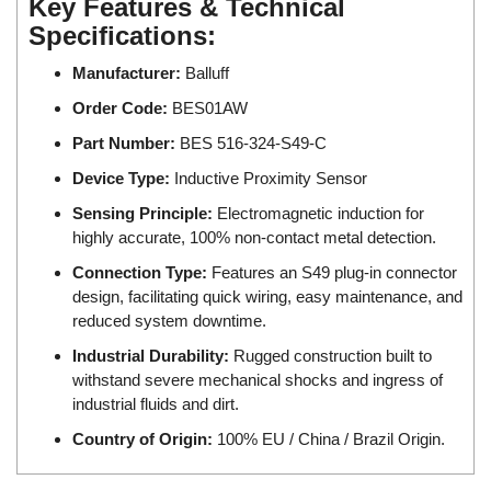
DSTI
Key Features & Technical
Specifications:
DUCATI
Duclean
Manufacturer:
Balluff
Dukin Besko
Order Code:
BES01AW
Dunkermotoren
Part Number:
BES 516-324-S49-C
Durag
Device Type:
Inductive Proximity Sensor
Dwyer
Sensing Principle:
Electromagnetic induction for
highly accurate, 100% non-contact metal detection.
DYH
Connection Type:
Features an S49 plug-in connector
Dynisco
design, facilitating quick wiring, easy maintenance, and
E+E ELEKTRONIK
reduced system downtime.
E+H
Industrial Durability:
Rugged construction built to
E2S
withstand severe mechanical shocks and ingress of
industrial fluids and dirt.
Earthtech
Country of Origin:
100% EU / China / Brazil Origin.
Eaton
EBMPAPST