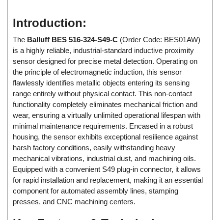
Di-Soric
Introduction:
Di-Soric
Dixon Valve
The
Balluff BES 516-324-S49-C
(Order Code: BES01AW)
is a highly reliable, industrial-standard inductive proximity
Doctor Led Vietnam
sensor designed for precise metal detection. Operating on
DOLD - Autho ANS
the principle of electromagnetic induction, this sensor
flawlessly identifies metallic objects entering its sensing
Dold Vietnam
range entirely without physical contact. This non-contact
Dongdo Tech
functionality completely eliminates mechanical friction and
Donghwa Valve
wear, ensuring a virtually unlimited operational lifespan with
minimal maintenance requirements. Encased in a robust
Dongkun
housing, the sensor exhibits exceptional resilience against
Dosing Pump
harsh factory conditions, easily withstanding heavy
mechanical vibrations, industrial dust, and machining oils.
DR. NEUMANN Peltier-Technik
Equipped with a convenient S49 plug-in connector, it allows
Driesen Kern
for rapid installation and replacement, making it an essential
Dropsa Vietnam
component for automated assembly lines, stamping
presses, and CNC machining centers.
Druck