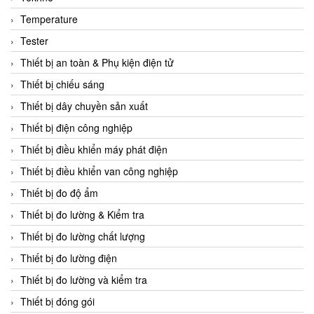
CCS
Temperature
CD Automation
Tester
CEAG Sicherheitst
Thiết bị an toàn & Phụ kiện điện tử
CEIA Vietnam
Thiết bị chiếu sáng
Celduc Vietnam
Thiết bị dây chuyền sản xuất
Cemb
Thiết bị điện công nghiệp
Centec GmbH
Thiết bị điều khiển máy phát điện
CEQUBE
Thiết bị điều khiển van công nghiệp
CHAUVIN ARNOUX
Thiết bị đo độ ẩm
Checkline
Thiết bị đo lường & Kiểm tra
Chino
Thiết bị đo lường chất lượng
Chiyoda Seiki
Thiết bị đo lường điện
Chiyoda-Tsusho
Thiết bị đo lường và kiểm tra
Chongqing Huaneng
Thiết bị đóng gói