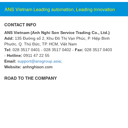
Flowline
ANS Vietnam Leading automation, Leading innovation
Flow-Mon
CONTACT INFO
Flowserve
ANS Vietnam (Anh Nghi Son Service Trading Co., Ltd.)
Fluke Process Instruments Vietnam
Add:
135 Đường số 2, Khu Đô Thị Vạn Phúc, P. Hiệp Bình
FMS Vietnam
Phước, Q. Thủ Đức, TP. HCM
, Việt Nam
Tel:
028 3517 0401 - 028 3517 0402 -
Fax:
028 3517 0403
FOKO / Wintriss
-
Hotline:
0911 47 22 55
Fomotech Vietnam
Email:
support@ansgroup.asia
;
Website:
anhnghison.com
Forbes Marshall
ROAD TO THE COMPANY
FORNEY
Fortex
Fortress
Fossil Power Systems
FPZ
Francia Srl Vietnam