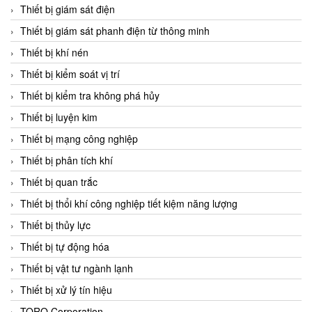
Chromalox
Thiết bị giám sát điện
ChuanYi
Thiết bị giám sát phanh điện từ thông minh
CIC
Thiết bị khí nén
Clage
Thiết bị kiểm soát vị trí
Clake Fololo
Thiết bị kiểm tra không phá hủy
Clark Cooper
Thiết bị luyện kim
CMC Ventilazione
Thiết bị mạng công nghiệp
Coax Valves Inc
Thiết bị phân tích khí
Codel
Thiết bị quan trắc
Cofimco
Thiết bị thổi khí công nghiệp tiết kiệm năng lượng
Coltraco
Thiết bị thủy lực
Comat Releco
Thiết bị tự động hóa
Comax
Thiết bị vật tư ngành lạnh
COMETECH VietNam
Thiết bị xử lý tín hiệu
COMFILE Technology
TORQ Corporation