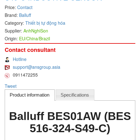
Price:
Contact
DEIF
Brand:
Balluff
Delmhorst VietNam
Category:
Thiết bị tự động hóa
DELTA
Supplier:
AnhNghiSon
Origin:
EU/China/Brazil
Delta Ohm
Delta sensor
Contact consultant
Delta-mobrey
Hotline
support@ansgroup.asia
DEMA Engineering/ Foam- IT
0911472255
DESAX
Tweet
DET-TRONICS
Product information
Specifications
Deublin
Diakont
Balluff BES01AW (BES
Dias Infrared
516-324-S49-C)
DINA Elektronik
Dinel