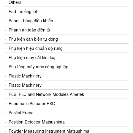
Beijer
Others
Beinlich-pumps
Pad - miếng lót
Beka
Panel - bảng điều khiển
BEKO
Phanh an toàn điện từ
Belimo
Phụ kiện căn biên tự động
Benetech Vietnam
Phụ kiện hiệu chuẩn độ rung
Bently Nevada
Phụ kiện máy cắt kim loại
Bentone Vietnam
Phụ tùng máy móc công nghiệp
Bernstein Vietnam
Plastic Machinery
Berthold
Plastic Machinery
Bestech
PLS, PLC and Network Modules Ametek
Bestech
Pneumatic Actuator HKC
BETA
Posital Fraba
Bifold
Position Detector Matsushima
Bihl+wiedemann
Powder Measuring Instrument Matsushima