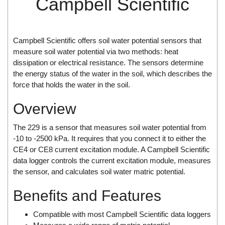
Campbell Scientific
Di-Soric
Di-Soric
Dixon Valve
Campbell Scientific offers soil water potential sensors that
measure soil water potential via two methods: heat
Doctor Led Vietnam
dissipation or electrical resistance. The sensors determine
DOLD - Autho ANS
the energy status of the water in the soil, which describes the
force that holds the water in the soil.
Dold Vietnam
Dongdo Tech
Overview
Donghwa Valve
The 229 is a sensor that measures soil water potential from
Dongkun
-10 to -2500 kPa. It requires that you connect it to either the
Dosing Pump
CE4 or CE8 current excitation module. A Campbell Scientific
data logger controls the current excitation module, measures
DR. NEUMANN Peltier-Technik
the sensor, and calculates soil water matric potential.
Driesen Kern
Benefits and Features
Dropsa Vietnam
Druck
Compatible with most Campbell Scientific data loggers