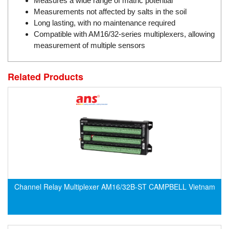
Measures a wide range of matric potential
DSTI
Measurements not affected by salts in the soil
DUCATI
Long lasting, with no maintenance required
Duclean
Compatible with AM16/32-series multiplexers, allowing
measurement of multiple sensors
Dukin Besko
Dunkermotoren
Related Products
Durag
Dwyer
DYH
Dynisco
E+E ELEKTRONIK
E+H
E2S
Channel Relay Multiplexer AM16/32B-ST CAMPBELL Vietnam
Earthtech
Eaton
EBMPAPST