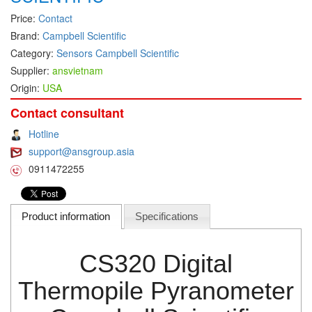
Price:
Contact
DEIF
Brand:
Campbell Scientific
Delmhorst VietNam
Category:
Sensors Campbell Scientific
DELTA
Supplier:
ansvietnam
Delta Ohm
Origin:
USA
Delta sensor
Contact consultant
Delta-mobrey
Hotline
DEMA Engineering/ Foam- IT
support@ansgroup.asia
0911472255
DESAX
DET-TRONICS
Deublin
Product information
Specifications
Diakont
CS320 Digital
Dias Infrared
DINA Elektronik
Thermopile Pyranometer
Dinel