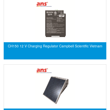
ECKERLE
Ecom-EX
ECONEX
Edward
EES
EGE Elektronik
CH150 12 V Charging Regulator Campbell Scientific Vietnam
Eilersen Vietnam
Ekstrom-Carlson
Elands Cable Vietnam
Elap Vietnam
Electro Adda
Electro Industries
Electronic Design System S.R.L Vietnam
Electronics Inc. Viet Nam