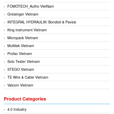
FOMOTECH_Autho VietNam
Greisinger Vietnam
INTEGRAL HYDRAULIK/ Bondioli & Pavesi
King instrument Vietnam
Micropack Vietnam
Multitek Vietnam
Profac Vietnam
Solo Tester Vietnam
STEGO Vietnam
TE Wire & Cable Vietnam
Valcom Vietnam
Woodward Vietnam
Product Categories
3CTEST Vietnam
4B VietNam Vietnam
4.0 Industry