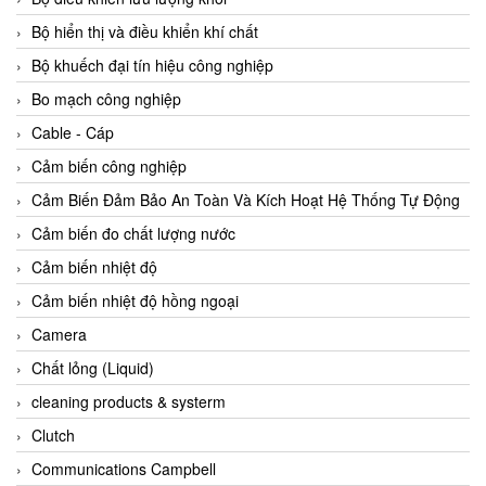
Agate Vietnam
Bộ hiển thị và điều khiển khí chất
AGR International Vietnam
Bộ khuếch đại tín hiệu công nghiệp
Aichi Tokei Denki Vietnam
Bo mạch công nghiệp
Aii Vietnam
Cable - Cáp
AIKOH
Cảm biến công nghiệp
AINUO Vietnam
Cảm Biến Đảm Bảo An Toàn Và Kích Hoạt Hệ Thống Tự Động
AIR MAJOR
Cảm biến đo chất lượng nước
Aira Euro Automation
Cảm biến nhiệt độ
Airtac Vietnam
Cảm biến nhiệt độ hồng ngoại
Airtec Vietnam
Camera
AI-Tek Vietnam
Chất lỏng (Liquid)
Akerstroms Viet Nam
cleaning products & systerm
AKO Armaturen & Separationstechnik
Clutch
AKO Armaturen & Separationstechnik Vietnam
Communications Campbell