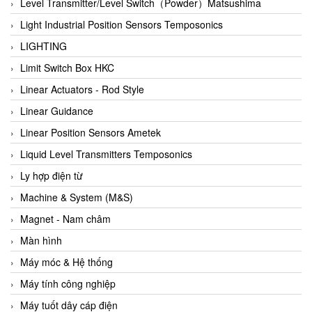
Auma
Level Transmitter/Level Switch（Powder）Matsushima
Autec
Light Industrial Position Sensors Temposonics
Auto Flow
LIGHTING
Automatic valve
Limit Switch Box HKC
Aventics
Linear Actuators - Rod Style
Avproglobal
Linear Guidance
Axiomtek
Linear Position Sensors Ametek
AZBIL
Liquid Level Transmitters Temposonics
B&C Electronics
Ly hợp điện từ
B&R
Machine & System (M&S)
Babcok wilcox
Magnet - Nam châm
Baelz Automatic Vietnam
Màn hình
Bahr Modultechnik Vietnam
Máy móc & Hệ thống
Balluff
Máy tính công nghiệp
BamBo Vietnam
Máy tuốt dây cáp điện