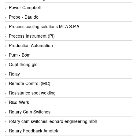
Bihl+wiedemann
Power Campbell
Bilz
Probe - Đầu dò
Binder Connector
Process cooling solutions MTA S.P.A
Biotech
Process Instrument (PI)
BirdX Vietnam
Production Automation
BK Vibro
Pum - Bơm
Black Box
Quạt thông gió
BlackBox Vietnam
Relay
BLAGDON PUMP
Remote Control (MC)
Bloom Engineering
Resistance spot welding
Boneng
Rico-Werk
Bopp & Reuther Messtechnik
Rotary Cam Switches
Bosch
rotary cam switches leonard engineering mbh
Boydcorp
Rotary Feedback Ametek