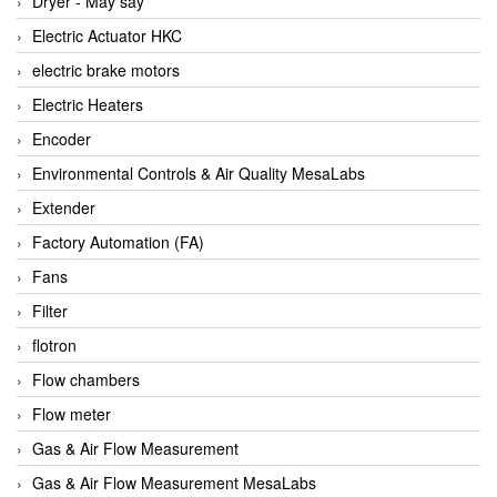
Dryer - Máy sấy
Anritsu
Electric Actuator HKC
ANTEC S.A
electric brake motors
Antico pumps
Electric Heaters
Anybus/ HMS
Encoder
AOBEN
Environmental Controls & Air Quality MesaLabs
Apex Dynamics Vietnam
Extender
Apex Dynamics Vietnam
Factory Automation (FA)
Apiste
Fans
APLISENS VietNam
Filter
Apollo Fire
flotron
Appleton
Flow chambers
AQ Matic
Flow meter
Aqualabo Vietnam
Gas & Air Flow Measurement
Aquametro
Gas & Air Flow Measurement MesaLabs