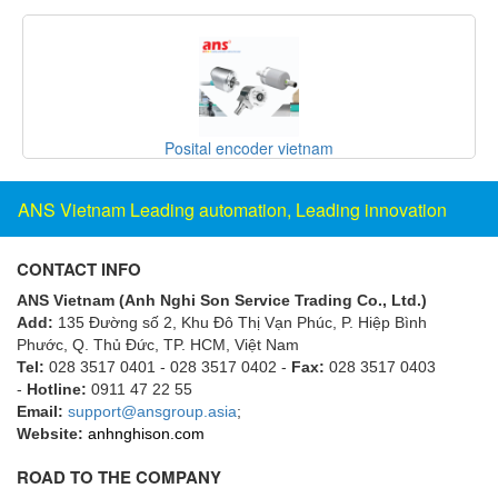
Fine Suntronix
FineTek
Finna Sensors Vietnam
Fireye
SANKO ELECTRONIC LABOLATORY
Fischer
Fisher
ANS Vietnam Leading automation, Leading innovation
FISO Vietnam
FLENDER
CONTACT INFO
Flexaust
ANS Vietnam (Anh Nghi Son Service Trading Co., Ltd.)
Flexim
Add:
135 Đường số 2, Khu Đô Thị Vạn Phúc, P. Hiệp Bình
Phước, Q. Thủ Đức, TP. HCM
, Việt Nam
FLIR
Tel:
028 3517 0401 - 028 3517 0402 -
Fax:
028 3517 0403
-
Hotline:
0911 47 22 55
FLOMAG
Email:
support@ansgroup.asia
;
flotron
Website:
anhnghison.com
Flow Force/ Super Green Power-Tech
ROAD TO THE COMPANY
Floweserve/PMV