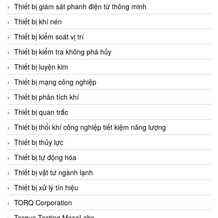
Chromalox
Thiết bị giám sát phanh điện từ thông minh
ChuanYi
Thiết bị khí nén
CIC
Thiết bị kiểm soát vị trí
Clage
Thiết bị kiểm tra không phá hủy
Clake Fololo
Thiết bị luyện kim
Clark Cooper
Thiết bị mạng công nghiệp
CMC Ventilazione
Thiết bị phân tích khí
Coax Valves Inc
Thiết bị quan trắc
Codel
Thiết bị thổi khí công nghiệp tiết kiệm năng lượng
Cofimco
Thiết bị thủy lực
Coltraco
Thiết bị tự động hóa
Comat Releco
Thiết bị vật tư ngành lạnh
Comax
Thiết bị xử lý tín hiệu
COMETECH VietNam
TORQ Corporation
COMFILE Technology
Torque Testing MesaLabs