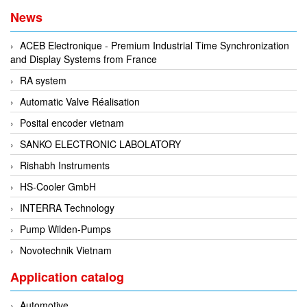
EPC
News
EPE Process Filters & Accumulators
ACEB Electronique - Premium Industrial Time Synchronization
Epro/Emerson
and Display Systems from France
ERE WIRELESS
RA system
Erhardt-Leimer
Automatic Valve Réalisation
Erhardt-Leimer
Posital encoder vietnam
Erhardt-leimer
SANKO ELECTRONIC LABOLATORY
ERICHSEN
Rishabh Instruments
Erinda/Delta
HS-Cooler GmbH
ESA Automation Vietnam
INTERRA Technology
Esa Pyronics
Pump Wilden-Pumps
Euchner
Novotechnik Vietnam
EUCHNER GmbH + Co. KG VietNam
Application catalog
Eurotherm Vietnam
Eurovent
Automotive