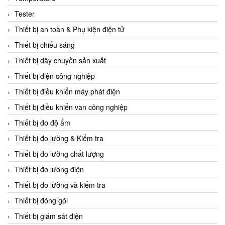
CCS
Tester
CD Automation
Thiết bị an toàn & Phụ kiện điện tử
CEAG Sicherheitst
Thiết bị chiếu sáng
CEIA Vietnam
Thiết bị dây chuyền sản xuất
Celduc Vietnam
Thiết bị điện công nghiệp
Cemb
Thiết bị điều khiển máy phát điện
Centec GmbH
Thiết bị điều khiển van công nghiệp
CEQUBE
Thiết bị đo độ ẩm
CHAUVIN ARNOUX
Thiết bị đo lường & Kiểm tra
Checkline
Thiết bị đo lường chất lượng
Chino
Thiết bị đo lường điện
Chiyoda Seiki
Thiết bị đo lường và kiểm tra
Chiyoda-Tsusho
Thiết bị đóng gói
Chongqing Huaneng
Thiết bị giám sát điện