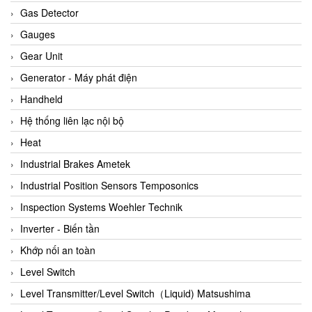
ARCA Regler
Gas Detector
Arcos Hydraulik
Gauges
Ardetem-Sfere-Vietnam
Gear Unit
Argal
Generator - Máy phát điện
AS ENERGI
Handheld
ASCO CO2
Hệ thống liên lạc nội bộ
Asker
Heat
AT2E
Industrial Brakes Ametek
ATC Pneumatic
Industrial Position Sensors Temposonics
ATEX System
Inspection Systems Woehler Technik
ATI - IA
Inverter - Biến tần
ATI (Analytical Technology Inc)
Khớp nối an toàn
Atos
Level Switch
Atrax
Level Transmitter/Level Switch（Liquid) Matsushima