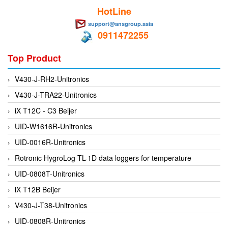
HotLine
EMC PARTNER
support@ansgroup.asia
EMCSOSIN
0911472255
Emerson/Vertiv
Top Product
EMG
Emotron
V430-J-RH2-Unitronics
ENCEL Vietnam
V430-J-TRA22-Unitronics
Endress+Hauser
iX T12C - C3 Beijer
Enensys Vietnam
UID-W1616R-Unitronics
Enerdoor
UID-0016R-Unitronics
Enerpac
Rotronic HygroLog TL-1D data loggers for temperature
ENERSYS
UID-0808T-Unitronics
Enolgas
iX T12B Beijer
Envada
V430-J-T38-Unitronics
Environmental Compliance Products
UID-0808R-Unitronics