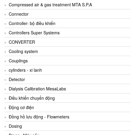
AKUSENSE
Compressed air & gas treatment MTA S.P.A
ALA OFFICINE SPA
Connector
Albrecht-Automatik Viet Nam
Controller- bộ điều khiển
Allen Bradley Vietnam
Controllers Super Systems
Alpha Moisture Vietnam
CONVERTER
Alpha-Achem Vietnam
Cooling system
Alphino
Couplings
ALRE-IT Vietnam
cylinders - xi lanh
Altech
Detector
Amarillo Gear
Dialysis Calibration MesaLabs
Ametek
Điều khiển chuyển động
AMPTRON Vietnam
Động cơ điện
AND Vietnam
Đồng hồ lưu động - Flowmeters
ANDERSON-NEGELE
Dosing
ANDILOG Technologies Vietnam