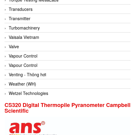
Conch
Transducers
Conductix/ WAMPFLER
Transmitter
Contrec
Turbomachinery
Contrinex
Vaisala Vietnam
Control Solution Minesota
Valve
Copeland
Vapour Control
Cortem
Vapour Control
Cosa Xentaur
Venting - Thông hơi
Cosil
Weather (WH)
Coulton
Wetzel Technologies
Crouzet
CS320 Digital Thermopile Pyranometer Campbell
Scientific
Crowcon
Crutec Dust Zero Vietnam
Crydom