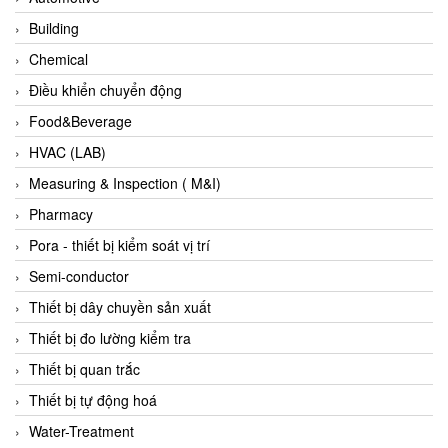
Evoqua
Building
EXAIR
Chemical
Exergen
Điều khiển chuyển động
Exide Technologies Vietnam
Food&Beverage
EXOR
HVAC (LAB)
FAIRCHILD
Measuring & Inspection ( M&I)
FANUC
Pharmacy
FDM/ F.lli Della Marca Srl
Pora - thiết bị kiểm soát vị trí
FEIN
Semi-conductor
Felm
Thiết bị dây chuyền sản xuất
FESTO
Thiết bị đo lường kiểm tra
FHF (EATON Crouse-Hinds)
Thiết bị quan trắc
Fife/ Maxcess
Thiết bị tự động hoá
Fimet
Water-Treatment