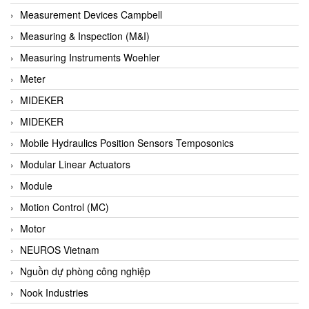
Barel Vietnam
Measurement Devices Campbell
Barksdale
Measuring & Inspection (M&I)
Bartec
Measuring Instruments Woehler
Basco
Meter
Baumer
MIDEKER
Baumuller Vietnam
MIDEKER
Baykee
Mobile Hydraulics Position Sensors Temposonics
BBC Bircher Smart Access
Modular Linear Actuators
BCS ITALY
Module
BEA SENSORS
Motion Control (MC)
Beacon Extender
Motor
Beckhoff
NEUROS Vietnam
Bedook
Nguồn dự phòng công nghiệp
Bei Sensor
Nook Industries