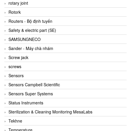
BRAUN Vietnam
rotary joint
Brinkmann Pumpen
Rotork
BRONKHORST
Routers - Bộ định tuyến
Brook Instrument
Safety & electric part (SE)
Brooks Instrument Vietnam
SAMSUNGNECO
Buhler
Sander - Máy chà nhám
BURLING INSTRUMENTS
Screw jack
Burster
screws
BUSCHJOST
Sensors
Calectro
Sensors Campbell Scientific
Campbell Scientific
Sensors Super Systems
Canneed Vietnam
Status Instruments
Cantoni
Sterilization & Cleaning Monitoring MesaLabs
CAPS
Tekhne
CAREL Parts
Temperature