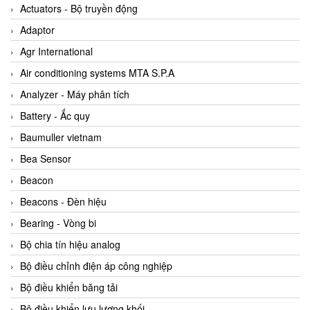
ABB Vietnam
Actuators - Bộ truyền động
AC Infinity Vietnam
Adaptor
AC&E Telecommunications
Agr International
AC&T Vietnam
Air conditioning systems MTA S.P.A
Accepta Vietnam
Analyzer - Máy phân tích
ACCUMAC Vietnam
Battery - Ắc quy
AccuWeb Vietnam
Baumuller vietnam
Acey
Bea Sensor
ACOEM Vietnam
Beacon
ADCA Vietnam
Beacons - Đèn hiệu
ADFweb Vietnam
Bearing - Vòng bi
Adler Vietnam
Bộ chia tín hiệu analog
Ados Vietnam
Bộ điều chỉnh điện áp công nghiệp
Advanced Energy Vietnam
Bộ điều khiển băng tải
Advantech Vietnam
Bộ điều khiển lưu lượng khối