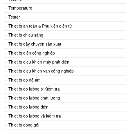
CCS
Temperature
CD Automation
Tester
CEAG Sicherheitst
Thiết bị an toàn & Phụ kiện điện tử
CEIA Vietnam
Thiết bị chiếu sáng
Celduc Vietnam
Thiết bị dây chuyền sản xuất
Cemb
Thiết bị điện công nghiệp
Centec GmbH
Thiết bị điều khiển máy phát điện
CEQUBE
Thiết bị điều khiển van công nghiệp
CHAUVIN ARNOUX
Thiết bị đo độ ẩm
Checkline
Thiết bị đo lường & Kiểm tra
Chino
Thiết bị đo lường chất lượng
Chiyoda Seiki
Thiết bị đo lường điện
Chiyoda-Tsusho
Thiết bị đo lường và kiểm tra
Chongqing Huaneng
Thiết bị đóng gói