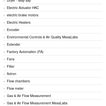
Dryer - Máy sấy
Anritsu
Electric Actuator HKC
ANTEC S.A
electric brake motors
Antico pumps
Electric Heaters
Anybus/ HMS
Encoder
AOBEN
Environmental Controls & Air Quality MesaLabs
Apex Dynamics Vietnam
Extender
Apex Dynamics Vietnam
Factory Automation (FA)
Apiste
Fans
APLISENS VietNam
Filter
Apollo Fire
flotron
Appleton
Flow chambers
AQ Matic
Flow meter
Aqualabo Vietnam
Gas & Air Flow Measurement
Aquametro
Gas & Air Flow Measurement MesaLabs