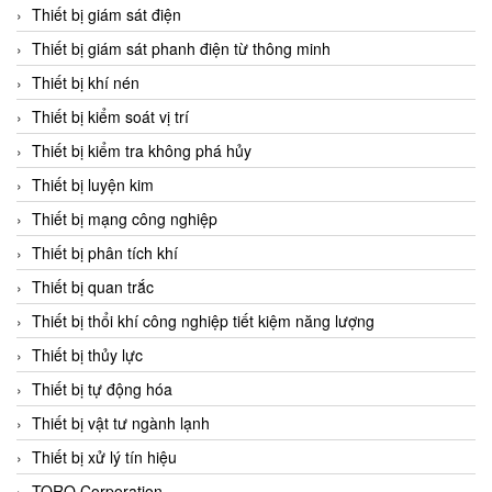
Chromalox
Thiết bị giám sát điện
ChuanYi
Thiết bị giám sát phanh điện từ thông minh
CIC
Thiết bị khí nén
Clage
Thiết bị kiểm soát vị trí
Clake Fololo
Thiết bị kiểm tra không phá hủy
Clark Cooper
Thiết bị luyện kim
CMC Ventilazione
Thiết bị mạng công nghiệp
Coax Valves Inc
Thiết bị phân tích khí
Codel
Thiết bị quan trắc
Cofimco
Thiết bị thổi khí công nghiệp tiết kiệm năng lượng
Coltraco
Thiết bị thủy lực
Comat Releco
Thiết bị tự động hóa
Comax
Thiết bị vật tư ngành lạnh
COMETECH VietNam
Thiết bị xử lý tín hiệu
COMFILE Technology
TORQ Corporation