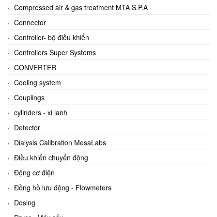
AKUSENSE
Compressed air & gas treatment MTA S.P.A
ALA OFFICINE SPA
Connector
Albrecht-Automatik Viet Nam
Controller- bộ điều khiển
Allen Bradley Vietnam
Controllers Super Systems
Alpha Moisture Vietnam
CONVERTER
Alpha-Achem Vietnam
Cooling system
Alphino
Couplings
ALRE-IT Vietnam
cylinders - xi lanh
Altech
Detector
Amarillo Gear
Dialysis Calibration MesaLabs
Ametek
Điều khiển chuyển động
AMPTRON Vietnam
Động cơ điện
AND Vietnam
Đồng hồ lưu động - Flowmeters
ANDERSON-NEGELE
Dosing
ANDILOG Technologies Vietnam