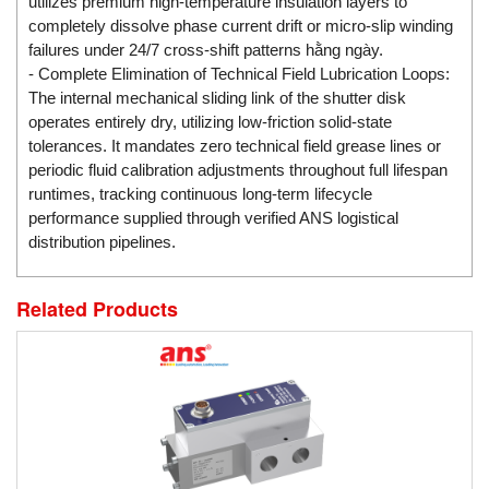
utilizes premium high-temperature insulation layers to
EMC PARTNER
completely dissolve phase current drift or micro-slip winding
failures under 24/7 cross-shift patterns hằng ngày.
EMCSOSIN
- Complete Elimination of Technical Field Lubrication Loops:
Emerson/Vertiv
The internal mechanical sliding link of the shutter disk
operates entirely dry, utilizing low-friction solid-state
EMG
tolerances. It mandates zero technical field grease lines or
Emotron
periodic fluid calibration adjustments throughout full lifespan
ENCEL Vietnam
runtimes, tracking continuous long-term lifecycle
performance supplied through verified ANS logistical
Endress+Hauser
distribution pipelines.
Enensys Vietnam
Enerdoor
Related Products
Enerpac
ENERSYS
Enolgas
Envada
Environmental Compliance Products