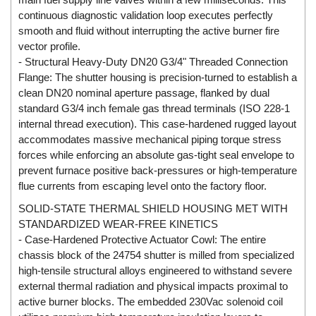
Electro-Sensors Vietnam
continuous diagnostic validation loop executes perfectly
Elektrogas Vietnam
smooth and fluid without interrupting the active burner fire
vector profile.
Elektrophysik Vietnam
- Structural Heavy-Duty DN20 G3/4" Threaded Connection
elesa-ganter
Flange: The shutter housing is precision-turned to establish a
ELETTA
clean DN20 nominal aperture passage, flanked by dual
standard G3/4 inch female gas thread terminals (ISO 228-1
Elettrotek Kabel
internal thread execution). This case-hardened rugged layout
ELGO Electronic
accommodates massive mechanical piping torque stress
forces while enforcing an absolute gas-tight seal envelope to
ELIS PLZEŇ
prevent furnace positive back-pressures or high-temperature
ELMEKO
flue currents from escaping level onto the factory floor.
ELMESS-Thermosystemtechnik
SOLID-STATE THERMAL SHIELD HOUSING MET WITH
Eltex-Elektrostatik
STANDARDIZED WEAR-FREE KINETICS
- Case-Hardened Protective Actuator Cowl: The entire
Eltherm
chassis block of the 24754 shutter is milled from specialized
ELTRA Encoder
high-tensile structural alloys engineered to withstand severe
external thermal radiation and physical impacts proximal to
ELVEM Vietnam
active burner blocks. The embedded 230Vac solenoid coil
Emaco