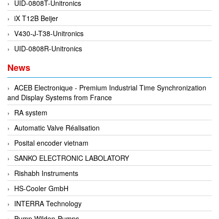
UID-0808T-Unitronics
Flowline
iX T12B Beijer
Flow-Mon
V430-J-T38-Unitronics
Flowserve
UID-0808R-Unitronics
Fluke Process Instruments Vietnam
News
FMS Vietnam
ACEB Electronique - Premium Industrial Time Synchronization
FOKO / Wintriss
and Display Systems from France
Fomotech Vietnam
RA system
Forbes Marshall
Automatic Valve Réalisation
FORNEY
Posital encoder vietnam
Fortex
SANKO ELECTRONIC LABOLATORY
Fortress
Rishabh Instruments
Fossil Power Systems
HS-Cooler GmbH
FPZ
INTERRA Technology
Francia Srl Vietnam
Pump Wilden-Pumps