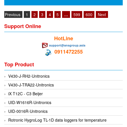
Fine Suntronix
FineTek
Previous
1
2
3
4
5
…
599
600
Next
Finna Sensors Vietnam
Support Online
Fireye
HotLine
Fischer
support@ansgroup.asia
Fisher
0911472255
FISO Vietnam
Top Product
FLENDER
Flexaust
V430-J-RH2-Unitronics
Flexim
V430-J-TRA22-Unitronics
FLIR
iX T12C - C3 Beijer
FLOMAG
UID-W1616R-Unitronics
flotron
UID-0016R-Unitronics
Flow Force/ Super Green Power-Tech
Rotronic HygroLog TL-1D data loggers for temperature
Floweserve/PMV