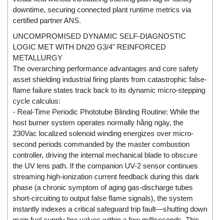
ECKERLE
downtime, securing connected plant runtime metrics via
certified partner ANS.
Ecom-EX
UNCOMPROMISED DYNAMIC SELF-DIAGNOSTIC
ECONEX
LOGIC MET WITH DN20 G3/4" REINFORCED
Edward
METALLURGY
The overarching performance advantages and core safety
EES
asset shielding industrial firing plants from catastrophic false-
EGE Elektronik
flame failure states track back to its dynamic micro-stepping
Eilersen Vietnam
cycle calculus:
- Real-Time Periodic Phototube Blinding Routine: While the
Ekstrom-Carlson
host burner system operates normally hằng ngày, the
Elands Cable Vietnam
230Vac localized solenoid winding energizes over micro-
second periods commanded by the master combustion
Elap Vietnam
controller, driving the internal mechanical blade to obscure
Electro Adda
the UV lens path. If the companion UV-2 sensor continues
Electro Industries
streaming high-ionization current feedback during this dark
phase (a chronic symptom of aging gas-discharge tubes
Electronic Design System S.R.L Vietnam
short-circuiting to output false flame signals), the system
Electronics Inc. Viet Nam
instantly indexes a critical safeguard trip fault—shutting down
main fuel supply line valves within a few milliseconds. This