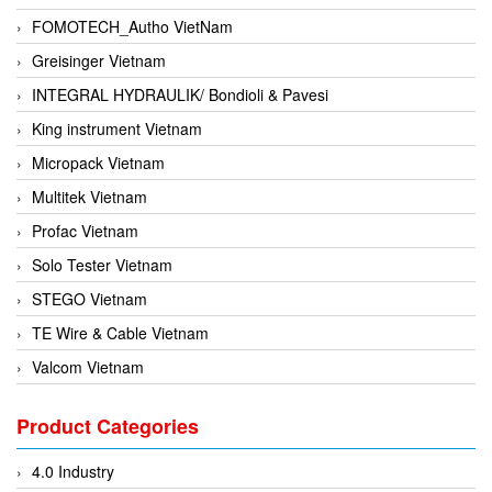
FOMOTECH_Autho VietNam
Greisinger Vietnam
INTEGRAL HYDRAULIK/ Bondioli & Pavesi
King instrument Vietnam
Micropack Vietnam
Multitek Vietnam
Profac Vietnam
Solo Tester Vietnam
STEGO Vietnam
TE Wire & Cable Vietnam
Valcom Vietnam
Woodward Vietnam
Product Categories
3CTEST Vietnam
4B VietNam Vietnam
4.0 Industry