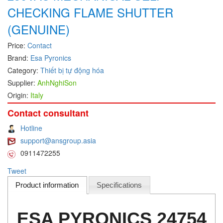
CHECKING FLAME SHUTTER
DEIF
(GENUINE)
Delmhorst VietNam
Price:
Contact
DELTA
Brand:
Esa Pyronics
Delta Ohm
Category:
Thiết bị tự động hóa
Delta sensor
Supplier:
AnhNghiSon
Delta-mobrey
Origin:
Italy
DEMA Engineering/ Foam- IT
Contact consultant
DESAX
Hotline
DET-TRONICS
support@ansgroup.asia
0911472255
Deublin
Diakont
Tweet
Dias Infrared
Product information
Specifications
DINA Elektronik
ESA PYRONICS 24754
Dinel