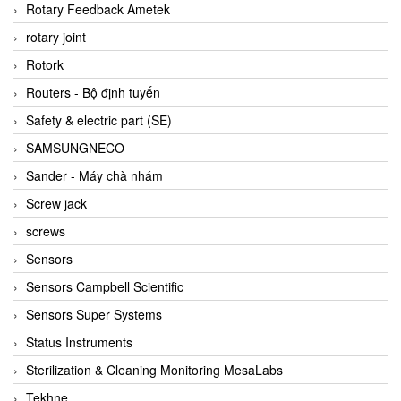
BRAUN Vietnam
Rotary Feedback Ametek
Brinkmann Pumpen
rotary joint
BRONKHORST
Rotork
Brook Instrument
Routers - Bộ định tuyến
Brooks Instrument Vietnam
Safety & electric part (SE)
Buhler
SAMSUNGNECO
BURLING INSTRUMENTS
Sander - Máy chà nhám
Burster
Screw jack
BUSCHJOST
screws
Calectro
Sensors
Campbell Scientific
Sensors Campbell Scientific
Canneed Vietnam
Sensors Super Systems
Cantoni
Status Instruments
CAPS
Sterilization & Cleaning Monitoring MesaLabs
CAREL Parts
Tekhne