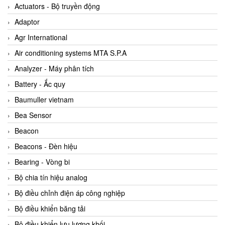
ABB Vietnam
Actuators - Bộ truyền động
AC Infinity Vietnam
Adaptor
AC&E Telecommunications
Agr International
AC&T Vietnam
Air conditioning systems MTA S.P.A
Accepta Vietnam
Analyzer - Máy phân tích
ACCUMAC Vietnam
Battery - Ắc quy
AccuWeb Vietnam
Baumuller vietnam
Acey
Bea Sensor
ACOEM Vietnam
Beacon
ADCA Vietnam
Beacons - Đèn hiệu
ADFweb Vietnam
Bearing - Vòng bi
Adler Vietnam
Bộ chia tín hiệu analog
Ados Vietnam
Bộ điều chỉnh điện áp công nghiệp
Advanced Energy Vietnam
Bộ điều khiển băng tải
Advantech Vietnam
Bộ điều khiển lưu lượng khối