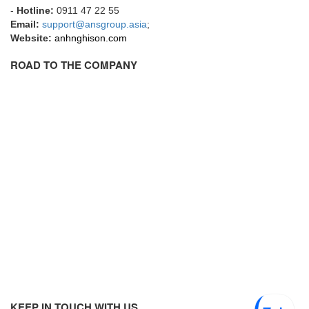
-
Hotline:
0911 47 22 55
Gestra
Email:
support@ansgroup.asia
;
GF
Website:
anhnghison.com
Ghisalba
ROAD TO THE COMPANY
Gill Instruments
Giovenzana Vietnam
Glamox
Glavi
Global Encoder Vietnam
Glual
GPA Pump
GRAVITY
Green instruments
GREYSTONE
GREYSTONE
KEEP IN TOUCH WITH US