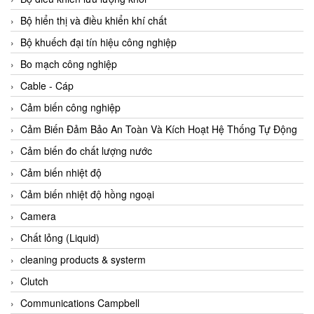
Agate Vietnam
Bộ hiển thị và điều khiển khí chất
AGR International Vietnam
Bộ khuếch đại tín hiệu công nghiệp
Aichi Tokei Denki Vietnam
Bo mạch công nghiệp
Aii Vietnam
Cable - Cáp
AIKOH
Cảm biến công nghiệp
AINUO Vietnam
Cảm Biến Đảm Bảo An Toàn Và Kích Hoạt Hệ Thống Tự Động
AIR MAJOR
Cảm biến đo chất lượng nước
Aira Euro Automation
Cảm biến nhiệt độ
Airtac Vietnam
Cảm biến nhiệt độ hồng ngoại
Airtec Vietnam
Camera
AI-Tek Vietnam
Chất lỏng (Liquid)
Akerstroms Viet Nam
cleaning products & systerm
AKO Armaturen & Separationstechnik
Clutch
AKO Armaturen & Separationstechnik Vietnam
Communications Campbell