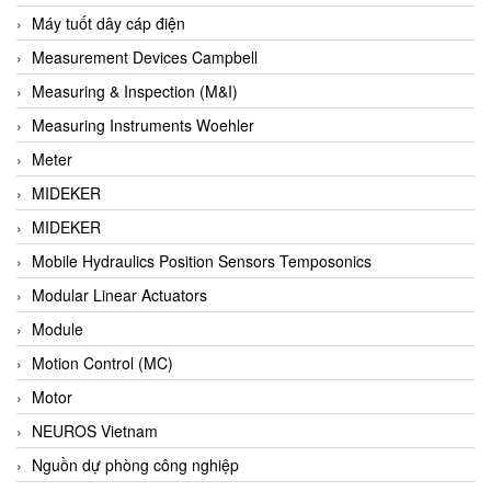
Barel Vietnam
Máy tuốt dây cáp điện
Barksdale
Measurement Devices Campbell
Bartec
Measuring & Inspection (M&I)
Basco
Measuring Instruments Woehler
Baumer
Meter
Baumuller Vietnam
MIDEKER
Baykee
MIDEKER
BBC Bircher Smart Access
Mobile Hydraulics Position Sensors Temposonics
BCS ITALY
Modular Linear Actuators
BEA SENSORS
Module
Beacon Extender
Motion Control (MC)
Beckhoff
Motor
Bedook
NEUROS Vietnam
Bei Sensor
Nguồn dự phòng công nghiệp