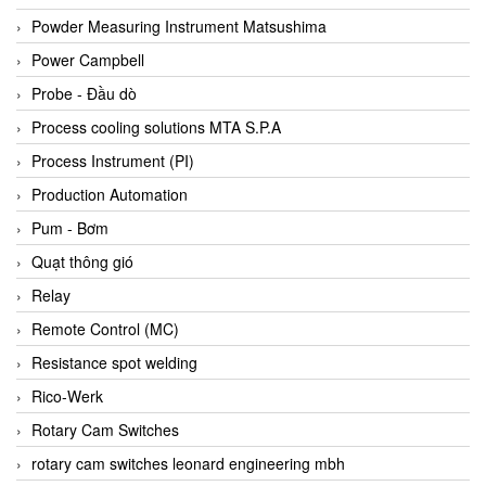
Bihl+wiedemann
Powder Measuring Instrument Matsushima
Bilz
Power Campbell
Binder Connector
Probe - Đầu dò
Biotech
Process cooling solutions MTA S.P.A
BirdX Vietnam
Process Instrument (PI)
BK Vibro
Production Automation
Black Box
Pum - Bơm
BlackBox Vietnam
Quạt thông gió
BLAGDON PUMP
Relay
Bloom Engineering
Remote Control (MC)
Boneng
Resistance spot welding
Bopp & Reuther Messtechnik
Rico-Werk
Bosch
Rotary Cam Switches
Boydcorp
rotary cam switches leonard engineering mbh