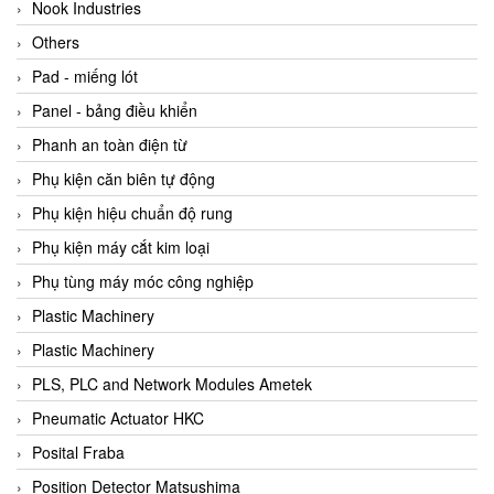
Beijer
Nook Industries
Beinlich-pumps
Others
Beka
Pad - miếng lót
BEKO
Panel - bảng điều khiển
Belimo
Phanh an toàn điện từ
Benetech Vietnam
Phụ kiện căn biên tự động
Bently Nevada
Phụ kiện hiệu chuẩn độ rung
Bentone Vietnam
Phụ kiện máy cắt kim loại
Bernstein Vietnam
Phụ tùng máy móc công nghiệp
Berthold
Plastic Machinery
Bestech
Plastic Machinery
Bestech
PLS, PLC and Network Modules Ametek
BETA
Pneumatic Actuator HKC
Bifold
Posital Fraba
Bihl+wiedemann
Position Detector Matsushima