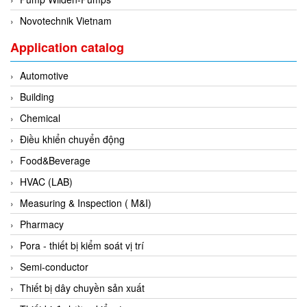
Francis Vietnam
Novotechnik Vietnam
FRANKE
Application catalog
Freezemod
Fritsch Vietnam
Automotive
FS CABLE
Building
FS Inc Vietnam
Chemical
FTM Vietnam
Điều khiển chuyển động
Fuji
Food&Beverage
Fujian LEAD
HVAC (LAB)
Fujikura
Measuring & Inspection ( M&I)
Fukuta
Pharmacy
GAI-Tronics
Pora - thiết bị kiểm soát vị trí
Gardasoft
Semi-conductor
GASDNA Vietnam
Thiết bị dây chuyền sản xuất