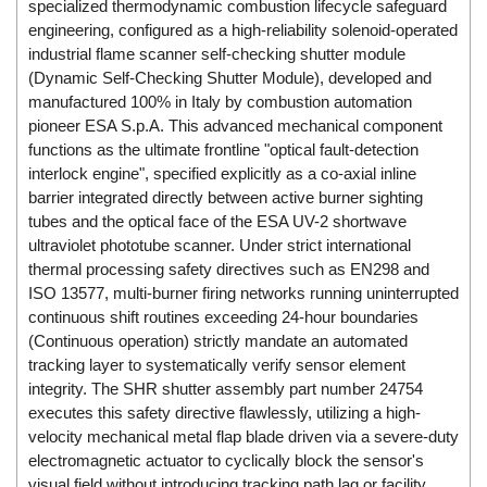
DSTI
specialized thermodynamic combustion lifecycle safeguard
engineering, configured as a high-reliability solenoid-operated
DUCATI
industrial flame scanner self-checking shutter module
Duclean
(Dynamic Self-Checking Shutter Module), developed and
manufactured 100% in Italy by combustion automation
Dukin Besko
pioneer ESA S.p.A. This advanced mechanical component
Dunkermotoren
functions as the ultimate frontline "optical fault-detection
Durag
interlock engine", specified explicitly as a co-axial inline
barrier integrated directly between active burner sighting
Dwyer
tubes and the optical face of the ESA UV-2 shortwave
DYH
ultraviolet phototube scanner. Under strict international
thermal processing safety directives such as EN298 and
Dynisco
ISO 13577, multi-burner firing networks running uninterrupted
E+E ELEKTRONIK
continuous shift routines exceeding 24-hour boundaries
E+H
(Continuous operation) strictly mandate an automated
tracking layer to systematically verify sensor element
E2S
integrity. The SHR shutter assembly part number 24754
Earthtech
executes this safety directive flawlessly, utilizing a high-
velocity mechanical metal flap blade driven via a severe-duty
Eaton
electromagnetic actuator to cyclically block the sensor's
EBMPAPST
visual field without introducing tracking path lag or facility