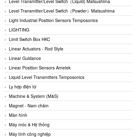
Auma
Level Transmitter/Level Switch（Liquid) Matsushima
Autec
Level Transmitter/Level Switch（Powder）Matsushima
Auto Flow
Light Industrial Position Sensors Temposonics
Automatic valve
LIGHTING
Aventics
Limit Switch Box HKC
Avproglobal
Linear Actuators - Rod Style
Axiomtek
Linear Guidance
AZBIL
Linear Position Sensors Ametek
B&C Electronics
Liquid Level Transmitters Temposonics
B&R
Ly hợp điện từ
Babcok wilcox
Machine & System (M&S)
Baelz Automatic Vietnam
Magnet - Nam châm
Bahr Modultechnik Vietnam
Màn hình
Balluff
Máy móc & Hệ thống
BamBo Vietnam
Máy tính công nghiệp