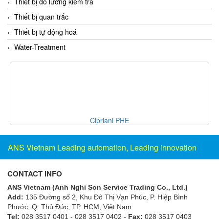
Gasensor
Thiết bị đo lường kiểm tra
Gave
Thiết bị quan trắc
Gazex
Thiết bị tự động hoá
GD GODAI ENGINEERING
Water-Treatment
GE Panametrics
GEDORE
GEFA PROCESSTECHNIK GMBH
Gefran
Cipriani PHE
Gems Sensor
Gemu
ANS Vietnam Leading automation, Leading innovation
GENEBRE
Genesislamp
CONTACT INFO
Geokon Vietnam
ANS Vietnam (Anh Nghi Son Service Trading Co., Ltd.)
GESIPA
Add:
135 Đường số 2, Khu Đô Thị Vạn Phúc, P. Hiệp Bình
Phước, Q. Thủ Đức, TP. HCM
, Việt Nam
Gessmann
Tel:
028 3517 0401 - 028 3517 0402 -
Fax:
028 3517 0403