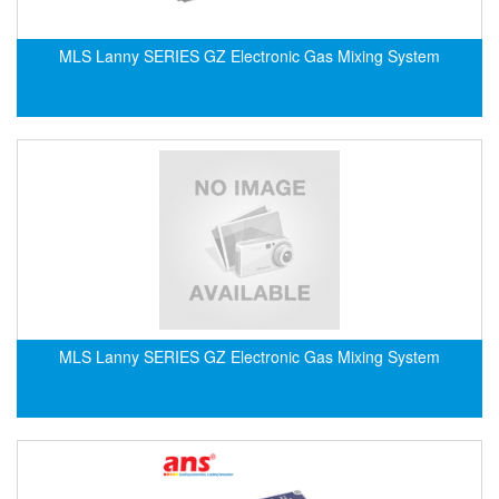
EPC
EPE Process Filters & Accumulators
MLS Lanny SERIES GZ Electronic Gas Mixing System
Epro/Emerson
ERE WIRELESS
Erhardt-Leimer
Erhardt-Leimer
Erhardt-leimer
ERICHSEN
Erinda/Delta
ESA Automation Vietnam
Esa Pyronics
MLS Lanny SERIES GZ Electronic Gas Mixing System
Euchner
EUCHNER GmbH + Co. KG VietNam
Eurotherm Vietnam
Eurovent