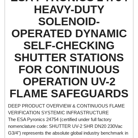
Di-Soric
HEAVY-DUTY
Di-Soric
SOLENOID-
Dixon Valve
OPERATED DYNAMIC
Doctor Led Vietnam
SELF-CHECKING
DOLD - Autho ANS
Dold Vietnam
SHUTTER STATIONS
Dongdo Tech
FOR CONTINUOUS
Donghwa Valve
OPERATION UV-2
Dongkun
FLAME SAFEGUARDS
Dosing Pump
DR. NEUMANN Peltier-Technik
DEEP PRODUCT OVERVIEW & CONTINUOUS FLAME
Driesen Kern
VERIFICATION SYSTEMIC INFRASTRUCTURE
Dropsa Vietnam
The ESA Pyronics 24754 (certified under full factory
nomenclature code: SHUTTER UV-2 SHR DN20 230Vac
Druck
G3/4") represents the absolute global industry benchmark in