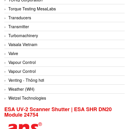
Conch
Torque Testing MesaLabs
Conductix/ WAMPFLER
Transducers
Contrec
Transmitter
Contrinex
Turbomachinery
Control Solution Minesota
Vaisala Vietnam
Copeland
Valve
Cortem
Vapour Control
Cosa Xentaur
Vapour Control
Cosil
Venting - Thông hơi
Coulton
Weather (WH)
Crouzet
Wetzel Technologies
Crowcon
ESA UV-2 Scanner Shutter | ESA SHR DN20
Module 24754
Crutec Dust Zero Vietnam
Crydom