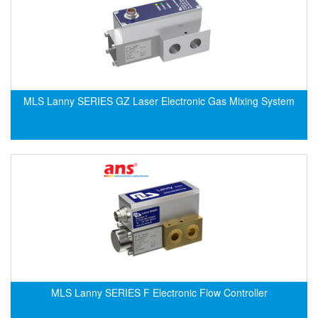
Evoqua
EXAIR
Exergen
Exide Technologies Vietnam
MLS Lanny SERIES GZ Laser Electronic Gas Mixing System
EXOR
FAIRCHILD
FANUC
FDM/ F.lli Della Marca Srl
FEIN
Felm
FESTO
FHF (EATON Crouse-Hinds)
Fife/ Maxcess
MLS Lanny SERIES F Electronic Flow Controller
Fimet