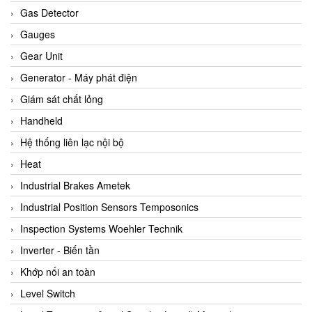
ARCA Regler
Gas Detector
Arcos Hydraulik
Gauges
Ardetem-Sfere-Vietnam
Gear Unit
Argal
Generator - Máy phát điện
AS ENERGI
Giám sát chất lỏng
ASCO CO2
Handheld
Asker
Hệ thống liên lạc nội bộ
AT2E
Heat
ATC Pneumatic
Industrial Brakes Ametek
ATEX System
Industrial Position Sensors Temposonics
ATI - IA
Inspection Systems Woehler Technik
ATI (Analytical Technology Inc)
Inverter - Biến tần
Atos
Khớp nối an toàn
Atrax
Level Switch