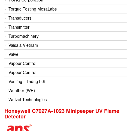
Conch
Torque Testing MesaLabs
Conductix/ WAMPFLER
Transducers
Contrec
Transmitter
Contrinex
Turbomachinery
Control Solution Minesota
Vaisala Vietnam
Copeland
Valve
Cortem
Vapour Control
Cosa Xentaur
Vapour Control
Cosil
Venting - Thông hơi
Coulton
Weather (WH)
Crouzet
Wetzel Technologies
Crowcon
Honeywell C7027A-1023 Minipeeper UV Flame
Detector
Crutec Dust Zero Vietnam
Crydom