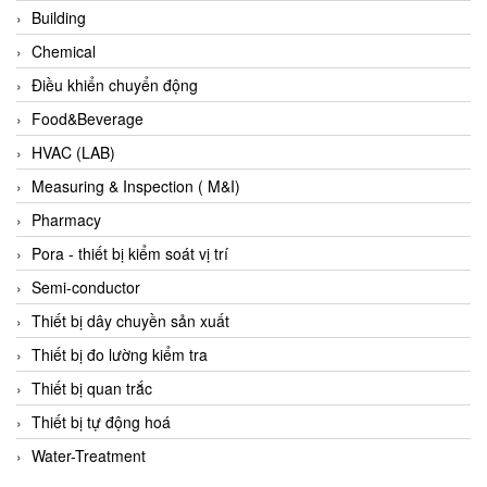
Fine Suntronix
Building
FineTek
Chemical
Finna Sensors Vietnam
Điều khiển chuyển động
Fireye
Food&Beverage
Fischer
HVAC (LAB)
Fisher
Measuring & Inspection ( M&I)
FISO Vietnam
Pharmacy
FLENDER
Pora - thiết bị kiểm soát vị trí
Flexaust
Semi-conductor
Flexim
Thiết bị dây chuyền sản xuất
FLIR
Thiết bị đo lường kiểm tra
FLOMAG
Thiết bị quan trắc
flotron
Thiết bị tự động hoá
Flow Force/ Super Green Power-Tech
Water-Treatment
Floweserve/PMV