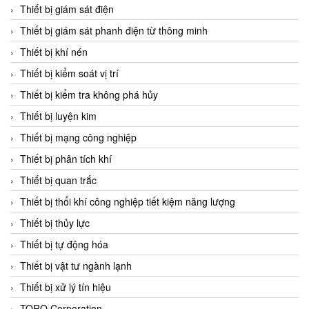
Chromalox
Thiết bị giám sát điện
ChuanYi
Thiết bị giám sát phanh điện từ thông minh
CIC
Thiết bị khí nén
Clage
Thiết bị kiểm soát vị trí
Clake Fololo
Thiết bị kiểm tra không phá hủy
Clark Cooper
Thiết bị luyện kim
CMC Ventilazione
Thiết bị mạng công nghiệp
Coax Valves Inc
Thiết bị phân tích khí
Codel
Thiết bị quan trắc
Cofimco
Thiết bị thổi khí công nghiệp tiết kiệm năng lượng
Coltraco
Thiết bị thủy lực
Comat Releco
Thiết bị tự động hóa
Comax
Thiết bị vật tư ngành lạnh
COMETECH VietNam
Thiết bị xử lý tín hiệu
COMFILE Technology
TORQ Corporation