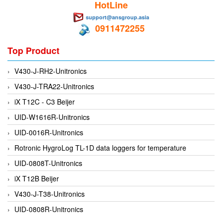
HotLine
EPC
support@ansgroup.asia
EPE Process Filters & Accumulators
0911472255
Epro/Emerson
Top Product
ERE WIRELESS
Erhardt-Leimer
V430-J-RH2-Unitronics
Erhardt-Leimer
V430-J-TRA22-Unitronics
Erhardt-leimer
iX T12C - C3 Beijer
ERICHSEN
UID-W1616R-Unitronics
Erinda/Delta
UID-0016R-Unitronics
ESA Automation Vietnam
Rotronic HygroLog TL-1D data loggers for temperature
Esa Pyronics
UID-0808T-Unitronics
Euchner
iX T12B Beijer
EUCHNER GmbH + Co. KG VietNam
V430-J-T38-Unitronics
Eurotherm Vietnam
UID-0808R-Unitronics
Eurovent