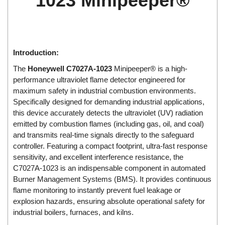
1023 Minipeeper®
Di-Soric
Di-Soric
Dixon Valve
Introduction:
Doctor Led Vietnam
The
Honeywell C7027A-1023
Minipeeper® is a high-
DOLD - Autho ANS
performance ultraviolet flame detector engineered for
Dold Vietnam
maximum safety in industrial combustion environments.
Dongdo Tech
Specifically designed for demanding industrial applications,
this device accurately detects the ultraviolet (UV) radiation
Donghwa Valve
emitted by combustion flames (including gas, oil, and coal)
Dongkun
and transmits real-time signals directly to the safeguard
controller. Featuring a compact footprint, ultra-fast response
Dosing Pump
sensitivity, and excellent interference resistance, the
DR. NEUMANN Peltier-Technik
C7027A-1023 is an indispensable component in automated
Driesen Kern
Burner Management Systems (BMS). It provides continuous
flame monitoring to instantly prevent fuel leakage or
Dropsa Vietnam
explosion hazards, ensuring absolute operational safety for
Druck
industrial boilers, furnaces, and kilns.