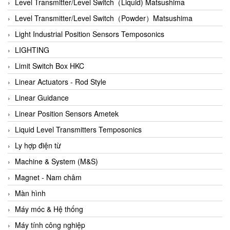
Auma
Level Transmitter/Level Switch（Liquid) Matsushima
Autec
Level Transmitter/Level Switch（Powder）Matsushima
Auto Flow
Light Industrial Position Sensors Temposonics
Automatic valve
LIGHTING
Aventics
Limit Switch Box HKC
Avproglobal
Linear Actuators - Rod Style
Axiomtek
Linear Guidance
AZBIL
Linear Position Sensors Ametek
B&C Electronics
Liquid Level Transmitters Temposonics
B&R
Ly hợp điện từ
Babcok wilcox
Machine & System (M&S)
Baelz Automatic Vietnam
Magnet - Nam châm
Bahr Modultechnik Vietnam
Màn hình
Balluff
Máy móc & Hệ thống
BamBo Vietnam
Máy tính công nghiệp