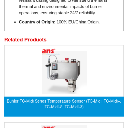
resistant casing designed to withstand the harsh
ECKERLE
thermal and environmental impacts of burner
operations, ensuring stable 24/7 reliability.
Ecom-EX
Country of Origin:
100% EU/China Origin.
ECONEX
Edward
Related Products
EES
EGE Elektronik
Eilersen Vietnam
Ekstrom-Carlson
Elands Cable Vietnam
Elap Vietnam
Electro Adda
Bühler TC-Midi Series Temperature Sensor (TC-Midi, TC-Midi+,
Electro Industries
TC-Midi-2, TC-Midi-3)
Electronic Design System S.R.L Vietnam
Electronics Inc. Viet Nam