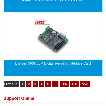
EMC PARTNER
EMCSOSIN
Emerson/Vertiv
EMG
Emotron
ENCEL Vietnam
Endress+Hauser
Enensys Vietnam
Eilersen 5008OEM Digital Weighing Interface Card
Enerdoor
Enerpac
ENERSYS
Previous
1
2
3
4
5
…
165
166
Next
Enolgas
Envada
Support Online
Environmental Compliance Products