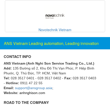
Flowline
Flow-Mon
Flowserve
Novotechnik Vietnam
Fluke Process Instruments Vietnam
FMS Vietnam
ANS Vietnam Leading automation, Leading innovation
FOKO / Wintriss
Fomotech Vietnam
CONTACT INFO
Forbes Marshall
ANS Vietnam (Anh Nghi Son Service Trading Co., Ltd.)
FORNEY
Add:
135 Đường số 2, Khu Đô Thị Vạn Phúc, P. Hiệp Bình
Phước, Q. Thủ Đức, TP. HCM
, Việt Nam
Fortex
Tel:
028 3517 0401 - 028 3517 0402 -
Fax:
028 3517 0403
Fortress
-
Hotline:
0911 47 22 55
Email:
support@ansgroup.asia
;
Fossil Power Systems
Website:
anhnghison.com
FPZ
ROAD TO THE COMPANY
Francia Srl Vietnam