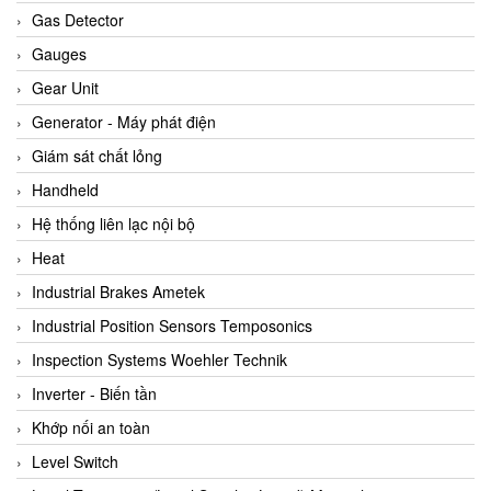
ARCA Regler
Gas Detector
Arcos Hydraulik
Gauges
Ardetem-Sfere-Vietnam
Gear Unit
Argal
Generator - Máy phát điện
AS ENERGI
Giám sát chất lỏng
ASCO CO2
Handheld
Asker
Hệ thống liên lạc nội bộ
AT2E
Heat
ATC Pneumatic
Industrial Brakes Ametek
ATEX System
Industrial Position Sensors Temposonics
ATI - IA
Inspection Systems Woehler Technik
ATI (Analytical Technology Inc)
Inverter - Biến tần
Atos
Khớp nối an toàn
Atrax
Level Switch