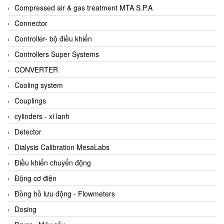
AKUSENSE
Compressed air & gas treatment MTA S.P.A
ALA OFFICINE SPA
Connector
Albrecht-Automatik Viet Nam
Controller- bộ điều khiển
Allen Bradley Vietnam
Controllers Super Systems
Alpha Moisture Vietnam
CONVERTER
Alpha-Achem Vietnam
Cooling system
Alphino
Couplings
ALRE-IT Vietnam
cylinders - xi lanh
Altech
Detector
Amarillo Gear
Dialysis Calibration MesaLabs
Ametek
Điều khiển chuyển động
AMPTRON Vietnam
Động cơ điện
AND Vietnam
Đồng hồ lưu động - Flowmeters
ANDERSON-NEGELE
Dosing
ANDILOG Technologies Vietnam