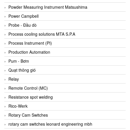
Bihl+wiedemann
Powder Measuring Instrument Matsushima
Bilz
Power Campbell
Binder Connector
Probe - Đầu dò
Biotech
Process cooling solutions MTA S.P.A
BirdX Vietnam
Process Instrument (PI)
BK Vibro
Production Automation
Black Box
Pum - Bơm
BlackBox Vietnam
Quạt thông gió
BLAGDON PUMP
Relay
Bloom Engineering
Remote Control (MC)
Boneng
Resistance spot welding
Bopp & Reuther Messtechnik
Rico-Werk
Bosch
Rotary Cam Switches
Boydcorp
rotary cam switches leonard engineering mbh