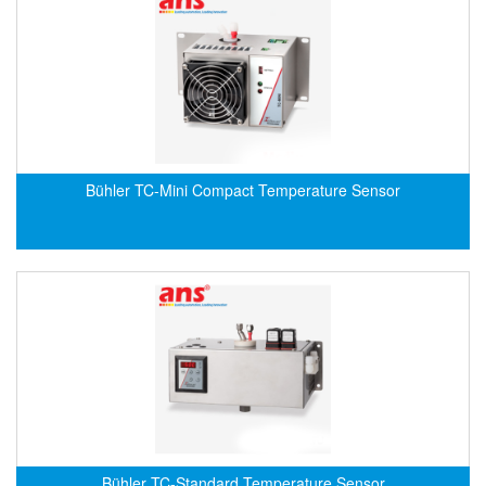
Electro-Sensors Vietnam
Elektrogas Vietnam
Elektrophysik Vietnam
elesa-ganter
ELETTA
Elettrotek Kabel
Bühler TC-Mini Compact Temperature Sensor
ELGO Electronic
ELIS PLZEŇ
ELMEKO
ELMESS-Thermosystemtechnik
Eltex-Elektrostatik
Eltherm
ELTRA Encoder
ELVEM Vietnam
Emaco
Bühler TC-Standard Temperature Sensor