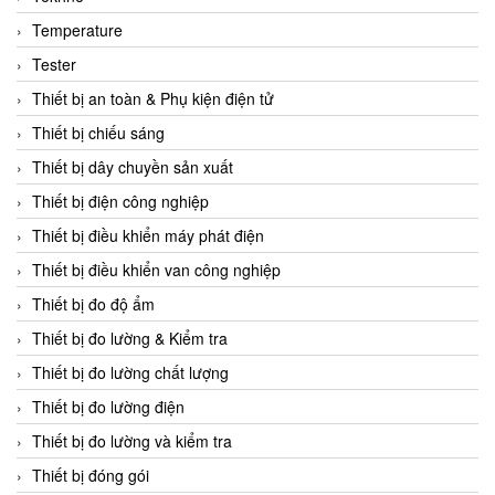
CCS
Temperature
CD Automation
Tester
CEAG Sicherheitst
Thiết bị an toàn & Phụ kiện điện tử
CEIA Vietnam
Thiết bị chiếu sáng
Celduc Vietnam
Thiết bị dây chuyền sản xuất
Cemb
Thiết bị điện công nghiệp
Centec GmbH
Thiết bị điều khiển máy phát điện
CEQUBE
Thiết bị điều khiển van công nghiệp
CHAUVIN ARNOUX
Thiết bị đo độ ẩm
Checkline
Thiết bị đo lường & Kiểm tra
Chino
Thiết bị đo lường chất lượng
Chiyoda Seiki
Thiết bị đo lường điện
Chiyoda-Tsusho
Thiết bị đo lường và kiểm tra
Chongqing Huaneng
Thiết bị đóng gói