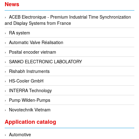
News
Evoqua
ACEB Electronique - Premium Industrial Time Synchronization
EXAIR
and Display Systems from France
Exergen
RA system
Exide Technologies Vietnam
Automatic Valve Réalisation
EXOR
Posital encoder vietnam
FAIRCHILD
SANKO ELECTRONIC LABOLATORY
FANUC
Rishabh Instruments
FDM/ F.lli Della Marca Srl
HS-Cooler GmbH
FEIN
INTERRA Technology
Felm
Pump Wilden-Pumps
FESTO
Novotechnik Vietnam
FHF (EATON Crouse-Hinds)
Application catalog
Fife/ Maxcess
Fimet
Automotive