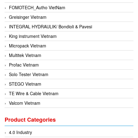
FOMOTECH_Autho VietNam
Greisinger Vietnam
INTEGRAL HYDRAULIK/ Bondioli & Pavesi
King instrument Vietnam
Micropack Vietnam
Multitek Vietnam
Profac Vietnam
Solo Tester Vietnam
STEGO Vietnam
TE Wire & Cable Vietnam
Valcom Vietnam
Woodward Vietnam
Product Categories
3CTEST Vietnam
4B VietNam Vietnam
4.0 Industry