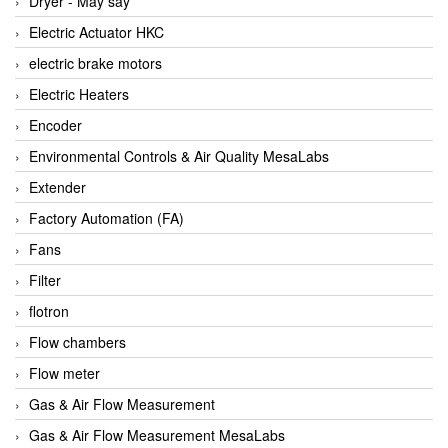
Dryer - Máy sấy
Anritsu
Electric Actuator HKC
ANTEC S.A
electric brake motors
Antico pumps
Electric Heaters
Anybus/ HMS
Encoder
AOBEN
Environmental Controls & Air Quality MesaLabs
Apex Dynamics Vietnam
Extender
Apex Dynamics Vietnam
Factory Automation (FA)
Apiste
Fans
APLISENS VietNam
Filter
Apollo Fire
flotron
Appleton
Flow chambers
AQ Matic
Flow meter
Aqualabo Vietnam
Gas & Air Flow Measurement
Aquametro
Gas & Air Flow Measurement MesaLabs