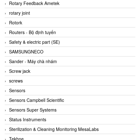
BRAUN Vietnam
Rotary Feedback Ametek
Brinkmann Pumpen
rotary joint
BRONKHORST
Rotork
Brook Instrument
Routers - Bộ định tuyến
Brooks Instrument Vietnam
Safety & electric part (SE)
Buhler
SAMSUNGNECO
BURLING INSTRUMENTS
Sander - Máy chà nhám
Burster
Screw jack
BUSCHJOST
screws
Calectro
Sensors
Campbell Scientific
Sensors Campbell Scientific
Canneed Vietnam
Sensors Super Systems
Cantoni
Status Instruments
CAPS
Sterilization & Cleaning Monitoring MesaLabs
CAREL Parts
Tekhne