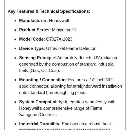
DSTI
DUCATI
Key Features & Technical Specifications:
Duclean
Manufacturer:
Honeywell
Dukin Besko
Product Series:
Minipeeper®
Dunkermotoren
Model Code:
C7027A-1023
Durag
Device Type:
Ultraviolet Flame Detector
Dwyer
Sensing Principle:
Accurately detects UV radiation
DYH
generated by the combustion of standard industrial
fuels (Gas, Oil, Coal).
Dynisco
Mounting / Connection:
Features a 1/2 inch NPT
E+E ELEKTRONIK
spud connector, allowing for straightforward installation
E+H
onto standard burner sighting pipes.
E2S
System Compatibility:
Integrates seamlessly with
Honeywell's comprehensive range of Flame
Earthtech
Safeguard Controls.
Eaton
Industrial Durability:
Enclosed in a robust, heat-
EBMPAPST