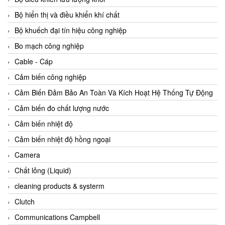
Agate Vietnam
Bộ hiển thị và điều khiển khí chất
AGR International Vietnam
Bộ khuếch đại tín hiệu công nghiệp
Aichi Tokei Denki Vietnam
Bo mạch công nghiệp
Aii Vietnam
Cable - Cáp
AIKOH
Cảm biến công nghiệp
AINUO Vietnam
Cảm Biến Đảm Bảo An Toàn Và Kích Hoạt Hệ Thống Tự Động
AIR MAJOR
Cảm biến đo chất lượng nước
Aira Euro Automation
Cảm biến nhiệt độ
Airtac Vietnam
Cảm biến nhiệt độ hồng ngoại
Airtec Vietnam
Camera
AI-Tek Vietnam
Chất lỏng (Liquid)
Akerstroms Viet Nam
cleaning products & systerm
AKO Armaturen & Separationstechnik
Clutch
AKO Armaturen & Separationstechnik Vietnam
Communications Campbell