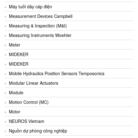
Barel Vietnam
Máy tuốt dây cáp điện
Barksdale
Measurement Devices Campbell
Bartec
Measuring & Inspection (M&I)
Basco
Measuring Instruments Woehler
Baumer
Meter
Baumuller Vietnam
MIDEKER
Baykee
MIDEKER
BBC Bircher Smart Access
Mobile Hydraulics Position Sensors Temposonics
BCS ITALY
Modular Linear Actuators
BEA SENSORS
Module
Beacon Extender
Motion Control (MC)
Beckhoff
Motor
Bedook
NEUROS Vietnam
Bei Sensor
Nguồn dự phòng công nghiệp