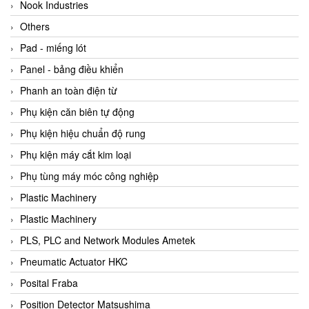
Beijer
Nook Industries
Beinlich-pumps
Others
Beka
Pad - miếng lót
BEKO
Panel - bảng điều khiển
Belimo
Phanh an toàn điện từ
Benetech Vietnam
Phụ kiện căn biên tự động
Bently Nevada
Phụ kiện hiệu chuẩn độ rung
Bentone Vietnam
Phụ kiện máy cắt kim loại
Bernstein Vietnam
Phụ tùng máy móc công nghiệp
Berthold
Plastic Machinery
Bestech
Plastic Machinery
Bestech
PLS, PLC and Network Modules Ametek
BETA
Pneumatic Actuator HKC
Bifold
Posital Fraba
Bihl+wiedemann
Position Detector Matsushima