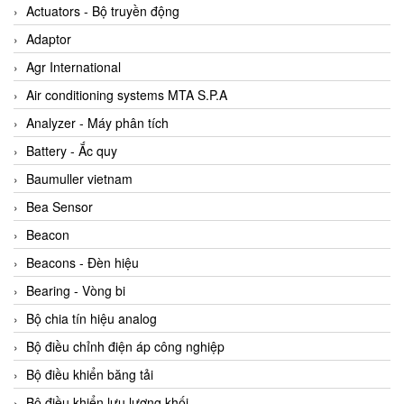
ABB Vietnam
Actuators - Bộ truyền động
AC Infinity Vietnam
Adaptor
AC&E Telecommunications
Agr International
AC&T Vietnam
Air conditioning systems MTA S.P.A
Accepta Vietnam
Analyzer - Máy phân tích
ACCUMAC Vietnam
Battery - Ắc quy
AccuWeb Vietnam
Baumuller vietnam
Acey
Bea Sensor
ACOEM Vietnam
Beacon
ADCA Vietnam
Beacons - Đèn hiệu
ADFweb Vietnam
Bearing - Vòng bi
Adler Vietnam
Bộ chia tín hiệu analog
Ados Vietnam
Bộ điều chỉnh điện áp công nghiệp
Advanced Energy Vietnam
Bộ điều khiển băng tải
Advantech Vietnam
Bộ điều khiển lưu lượng khối