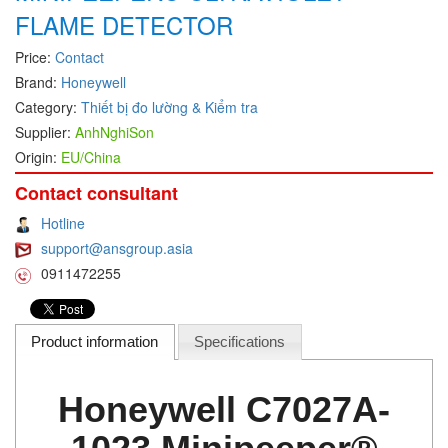
FLAME DETECTOR
DEIF
Price:
Contact
Delmhorst VietNam
Brand:
Honeywell
DELTA
Category:
Thiết bị đo lường & Kiểm tra
Delta Ohm
Supplier:
AnhNghiSon
Delta sensor
Origin:
EU/China
Delta-mobrey
Contact consultant
DEMA Engineering/ Foam- IT
Hotline
DESAX
support@ansgroup.asia
0911472255
DET-TRONICS
Deublin
Diakont
Product information
Specifications
Dias Infrared
Honeywell C7027A-
DINA Elektronik
Dinel