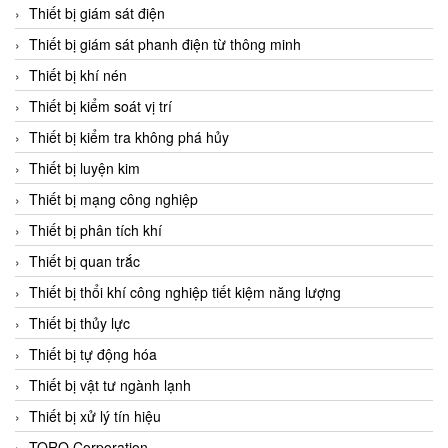
Chromalox
Thiết bị giám sát điện
ChuanYi
Thiết bị giám sát phanh điện từ thông minh
CIC
Thiết bị khí nén
Clage
Thiết bị kiểm soát vị trí
Clake Fololo
Thiết bị kiểm tra không phá hủy
Clark Cooper
Thiết bị luyện kim
CMC Ventilazione
Thiết bị mạng công nghiệp
Coax Valves Inc
Thiết bị phân tích khí
Codel
Thiết bị quan trắc
Cofimco
Thiết bị thổi khí công nghiệp tiết kiệm năng lượng
Coltraco
Thiết bị thủy lực
Comat Releco
Thiết bị tự động hóa
Comax
Thiết bị vật tư ngành lạnh
COMETECH VietNam
Thiết bị xử lý tín hiệu
COMFILE Technology
TORQ Corporation