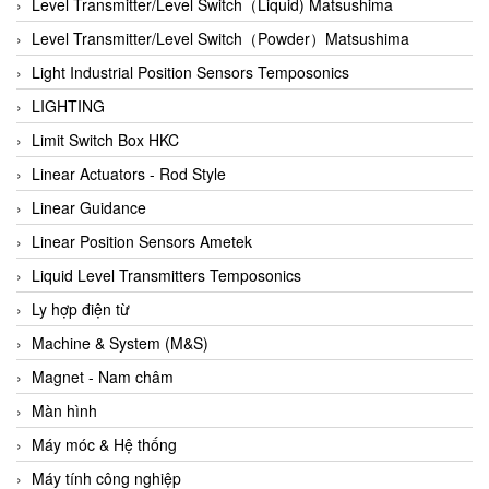
Auma
Level Transmitter/Level Switch（Liquid) Matsushima
Autec
Level Transmitter/Level Switch（Powder）Matsushima
Auto Flow
Light Industrial Position Sensors Temposonics
Automatic valve
LIGHTING
Aventics
Limit Switch Box HKC
Avproglobal
Linear Actuators - Rod Style
Axiomtek
Linear Guidance
AZBIL
Linear Position Sensors Ametek
B&C Electronics
Liquid Level Transmitters Temposonics
B&R
Ly hợp điện từ
Babcok wilcox
Machine & System (M&S)
Baelz Automatic Vietnam
Magnet - Nam châm
Bahr Modultechnik Vietnam
Màn hình
Balluff
Máy móc & Hệ thống
BamBo Vietnam
Máy tính công nghiệp