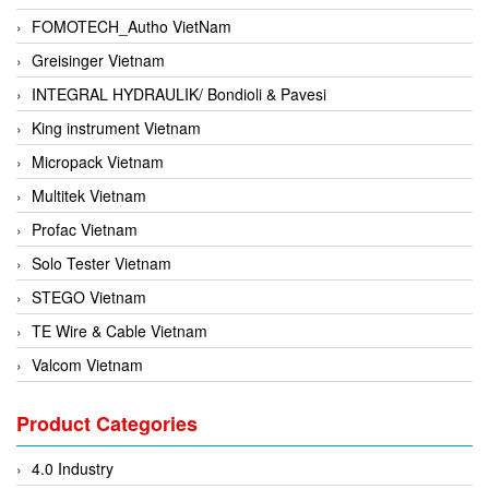
FOMOTECH_Autho VietNam
Greisinger Vietnam
INTEGRAL HYDRAULIK/ Bondioli & Pavesi
King instrument Vietnam
Micropack Vietnam
Multitek Vietnam
Profac Vietnam
Solo Tester Vietnam
STEGO Vietnam
TE Wire & Cable Vietnam
Valcom Vietnam
Woodward Vietnam
Product Categories
3CTEST Vietnam
4B VietNam Vietnam
4.0 Industry