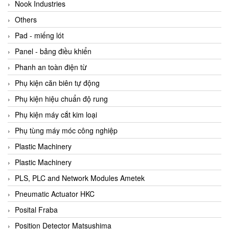
Beijer
Nook Industries
Beinlich-pumps
Others
Beka
Pad - miếng lót
BEKO
Panel - bảng điều khiển
Belimo
Phanh an toàn điện từ
Benetech Vietnam
Phụ kiện căn biên tự động
Bently Nevada
Phụ kiện hiệu chuẩn độ rung
Bentone Vietnam
Phụ kiện máy cắt kim loại
Bernstein Vietnam
Phụ tùng máy móc công nghiệp
Berthold
Plastic Machinery
Bestech
Plastic Machinery
Bestech
PLS, PLC and Network Modules Ametek
BETA
Pneumatic Actuator HKC
Bifold
Posital Fraba
Bihl+wiedemann
Position Detector Matsushima