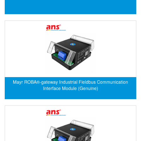
Evoqua
EXAIR
Exergen
Exide Technologies Vietnam
EXOR
FAIRCHILD
FANUC
FDM/ F.lli Della Marca Srl
Mayr ROBA®-gateway Industrial Fieldbus Communication
FEIN
Interface Module (Genuine)
Felm
FESTO
FHF (EATON Crouse-Hinds)
Fife/ Maxcess
Fimet