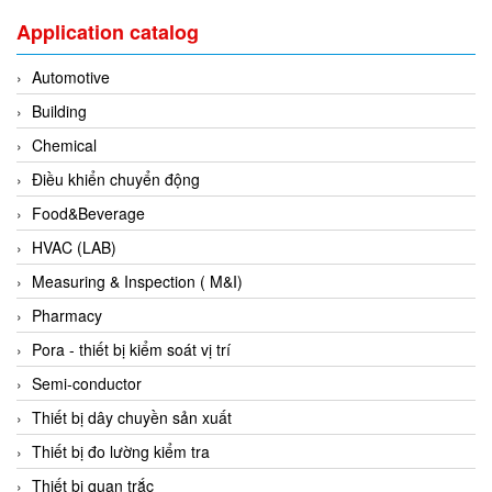
Gasensor
Application catalog
Gave
Gazex
Automotive
GD GODAI ENGINEERING
Building
GE Panametrics
Chemical
GEDORE
Điều khiển chuyển động
GEFA PROCESSTECHNIK GMBH
Food&Beverage
Gefran
HVAC (LAB)
Gems Sensor
Measuring & Inspection ( M&I)
Gemu
Pharmacy
GENEBRE
Pora - thiết bị kiểm soát vị trí
Genesislamp
Semi-conductor
Geokon Vietnam
Thiết bị dây chuyền sản xuất
GESIPA
Thiết bị đo lường kiểm tra
Gessmann
Thiết bị quan trắc