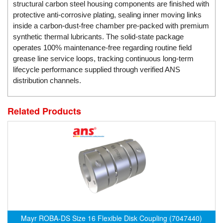
EPC
structural carbon steel housing components are finished with
protective anti-corrosive plating, sealing inner moving links
EPE Process Filters & Accumulators
inside a carbon-dust-free chamber pre-packed with premium
Epro/Emerson
synthetic thermal lubricants. The solid-state package
operates 100% maintenance-free regarding routine field
ERE WIRELESS
grease line service loops, tracking continuous long-term
Erhardt-Leimer
lifecycle performance supplied through verified ANS
distribution channels.
Erhardt-Leimer
Erhardt-leimer
Related Products
ERICHSEN
Erinda/Delta
ESA Automation Vietnam
Esa Pyronics
Euchner
EUCHNER GmbH + Co. KG VietNam
Eurotherm Vietnam
Mayr ROBA-DS Size 16 Flexible Disk Coupling (7047440)
Eurovent