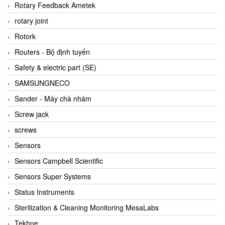
BRAUN Vietnam
Rotary Feedback Ametek
Brinkmann Pumpen
rotary joint
BRONKHORST
Rotork
Brook Instrument
Routers - Bộ định tuyến
Brooks Instrument Vietnam
Safety & electric part (SE)
Buhler
SAMSUNGNECO
BURLING INSTRUMENTS
Sander - Máy chà nhám
Burster
Screw jack
BUSCHJOST
screws
Calectro
Sensors
Campbell Scientific
Sensors Campbell Scientific
Canneed Vietnam
Sensors Super Systems
Cantoni
Status Instruments
CAPS
Sterilization & Cleaning Monitoring MesaLabs
CAREL Parts
Tekhne