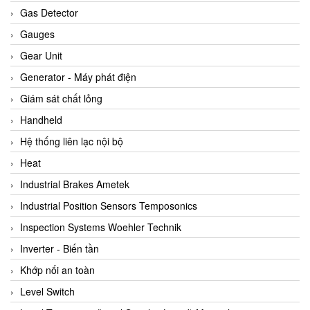
ARCA Regler
Gas Detector
Arcos Hydraulik
Gauges
Ardetem-Sfere-Vietnam
Gear Unit
Argal
Generator - Máy phát điện
AS ENERGI
Giám sát chất lỏng
ASCO CO2
Handheld
Asker
Hệ thống liên lạc nội bộ
AT2E
Heat
ATC Pneumatic
Industrial Brakes Ametek
ATEX System
Industrial Position Sensors Temposonics
ATI - IA
Inspection Systems Woehler Technik
ATI (Analytical Technology Inc)
Inverter - Biến tần
Atos
Khớp nối an toàn
Atrax
Level Switch