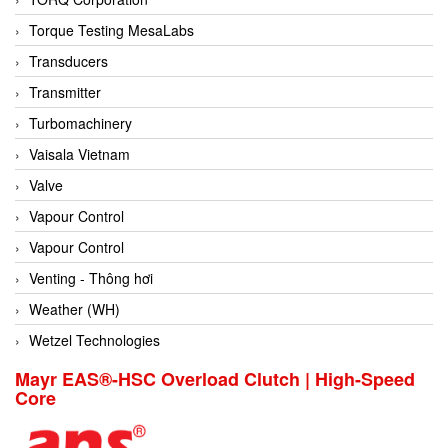
Conch
Torque Testing MesaLabs
Conductix/ WAMPFLER
Transducers
Contrec
Transmitter
Contrinex
Turbomachinery
Control Solution Minesota
Vaisala Vietnam
Copeland
Valve
Cortem
Vapour Control
Cosa Xentaur
Vapour Control
Cosil
Venting - Thông hơi
Coulton
Weather (WH)
Crouzet
Wetzel Technologies
Crowcon
Mayr EAS®-HSC Overload Clutch | High-Speed
Core
Crutec Dust Zero Vietnam
Crydom