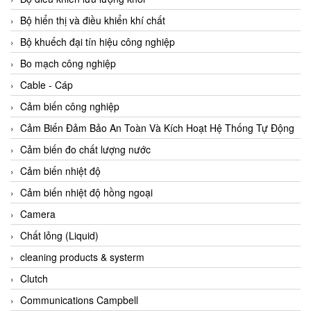
Agate Vietnam
Bộ hiển thị và điều khiển khí chất
AGR International Vietnam
Bộ khuếch đại tín hiệu công nghiệp
Aichi Tokei Denki Vietnam
Bo mạch công nghiệp
Aii Vietnam
Cable - Cáp
AIKOH
Cảm biến công nghiệp
AINUO Vietnam
Cảm Biến Đảm Bảo An Toàn Và Kích Hoạt Hệ Thống Tự Động
AIR MAJOR
Cảm biến đo chất lượng nước
Aira Euro Automation
Cảm biến nhiệt độ
Airtac Vietnam
Cảm biến nhiệt độ hồng ngoại
Airtec Vietnam
Camera
AI-Tek Vietnam
Chất lỏng (Liquid)
Akerstroms Viet Nam
cleaning products & systerm
AKO Armaturen & Separationstechnik
Clutch
AKO Armaturen & Separationstechnik Vietnam
Communications Campbell