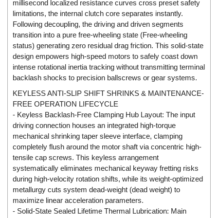
millisecond localized resistance curves cross preset safety
EMC PARTNER
limitations, the internal clutch core separates instantly.
Following decoupling, the driving and driven segments
EMCSOSIN
transition into a pure free-wheeling state (Free-wheeling
Emerson/Vertiv
status) generating zero residual drag friction. This solid-state
EMG
design empowers high-speed motors to safely coast down
intense rotational inertia tracking without transmitting terminal
Emotron
backlash shocks to precision ballscrews or gear systems.
ENCEL Vietnam
KEYLESS ANTI-SLIP SHIFT SHRINKS & MAINTENANCE-
Endress+Hauser
FREE OPERATION LIFECYCLE
- Keyless Backlash-Free Clamping Hub Layout: The input
Enensys Vietnam
driving connection houses an integrated high-torque
Enerdoor
mechanical shrinking taper sleeve interface, clamping
Enerpac
completely flush around the motor shaft via concentric high-
tensile cap screws. This keyless arrangement
ENERSYS
systematically eliminates mechanical keyway fretting risks
Enolgas
during high-velocity rotation shifts, while its weight-optimized
metallurgy cuts system dead-weight (dead weight) to
Envada
maximize linear acceleration parameters.
Environmental Compliance Products
- Solid-State Sealed Lifetime Thermal Lubrication: Main