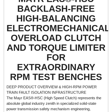
Di-Soric
BACKLASH-FREE
Di-Soric
HIGH-BALANCING
Dixon Valve
ELECTROMECHANICAL
Doctor Led Vietnam
DOLD - Autho ANS
OVERLOAD CLUTCH
Dold Vietnam
AND TORQUE LIMITER
Dongdo Tech
FOR
Donghwa Valve
EXTRAORDINARY
Dongkun
Dosing Pump
RPM TEST BENCHES
DR. NEUMANN Peltier-Technik
DEEP PRODUCT OVERVIEW & HIGH-RPM POWER
Driesen Kern
TRAIN FAULT ISOLATION INFRASTRUCTURE
Dropsa Vietnam
The Mayr EAS®-HSC (High Speed Clutch) represents the
absolute global industry zenith in specialized solid-state
Druck
power transmission safety mechanism engineering,