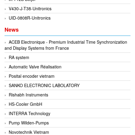
Francis Vietnam
V430-J-T38-Unitronics
FRANKE
UID-0808R-Unitronics
Freezemod
News
Fritsch Vietnam
FS CABLE
ACEB Electronique - Premium Industrial Time Synchronization
and Display Systems from France
FS Inc Vietnam
RA system
FTM Vietnam
Automatic Valve Réalisation
Fuji
Posital encoder vietnam
Fujian LEAD
SANKO ELECTRONIC LABOLATORY
Fujikura
Rishabh Instruments
Fukuta
HS-Cooler GmbH
GAI-Tronics
INTERRA Technology
Gardasoft
Pump Wilden-Pumps
GASDNA Vietnam
Novotechnik Vietnam