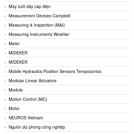
Barel Vietnam
Máy tuốt dây cáp điện
Barksdale
Measurement Devices Campbell
Bartec
Measuring & Inspection (M&I)
Basco
Measuring Instruments Woehler
Baumer
Meter
Baumuller Vietnam
MIDEKER
Baykee
MIDEKER
BBC Bircher Smart Access
Mobile Hydraulics Position Sensors Temposonics
BCS ITALY
Modular Linear Actuators
BEA SENSORS
Module
Beacon Extender
Motion Control (MC)
Beckhoff
Motor
Bedook
NEUROS Vietnam
Bei Sensor
Nguồn dự phòng công nghiệp