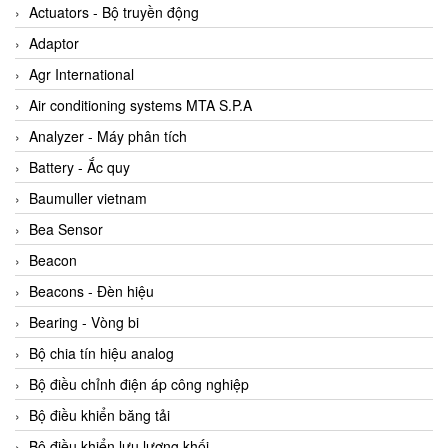
ABB Vietnam
Actuators - Bộ truyền động
AC Infinity Vietnam
Adaptor
AC&E Telecommunications
Agr International
AC&T Vietnam
Air conditioning systems MTA S.P.A
Accepta Vietnam
Analyzer - Máy phân tích
ACCUMAC Vietnam
Battery - Ắc quy
AccuWeb Vietnam
Baumuller vietnam
Acey
Bea Sensor
ACOEM Vietnam
Beacon
ADCA Vietnam
Beacons - Đèn hiệu
ADFweb Vietnam
Bearing - Vòng bi
Adler Vietnam
Bộ chia tín hiệu analog
Ados Vietnam
Bộ điều chỉnh điện áp công nghiệp
Advanced Energy Vietnam
Bộ điều khiển băng tải
Advantech Vietnam
Bộ điều khiển lưu lượng khối