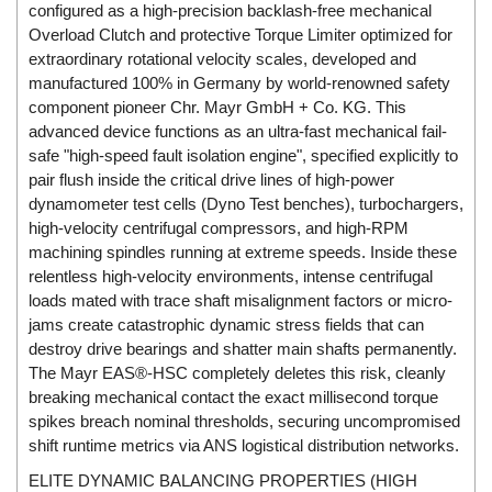
DSTI
configured as a high-precision backlash-free mechanical
Overload Clutch and protective Torque Limiter optimized for
DUCATI
extraordinary rotational velocity scales, developed and
Duclean
manufactured 100% in Germany by world-renowned safety
Dukin Besko
component pioneer Chr. Mayr GmbH + Co. KG. This
advanced device functions as an ultra-fast mechanical fail-
Dunkermotoren
safe "high-speed fault isolation engine", specified explicitly to
Durag
pair flush inside the critical drive lines of high-power
dynamometer test cells (Dyno Test benches), turbochargers,
Dwyer
high-velocity centrifugal compressors, and high-RPM
DYH
machining spindles running at extreme speeds. Inside these
Dynisco
relentless high-velocity environments, intense centrifugal
loads mated with trace shaft misalignment factors or micro-
E+E ELEKTRONIK
jams create catastrophic dynamic stress fields that can
E+H
destroy drive bearings and shatter main shafts permanently.
The Mayr EAS®-HSC completely deletes this risk, cleanly
E2S
breaking mechanical contact the exact millisecond torque
Earthtech
spikes breach nominal thresholds, securing uncompromised
Eaton
shift runtime metrics via ANS logistical distribution networks.
EBMPAPST
ELITE DYNAMIC BALANCING PROPERTIES (HIGH