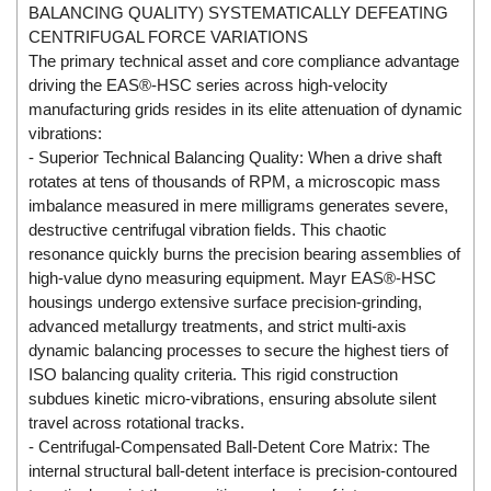
BALANCING QUALITY) SYSTEMATICALLY DEFEATING
ECKERLE
CENTRIFUGAL FORCE VARIATIONS
Ecom-EX
The primary technical asset and core compliance advantage
driving the EAS®-HSC series across high-velocity
ECONEX
manufacturing grids resides in its elite attenuation of dynamic
Edward
vibrations:
EES
- Superior Technical Balancing Quality: When a drive shaft
rotates at tens of thousands of RPM, a microscopic mass
EGE Elektronik
imbalance measured in mere milligrams generates severe,
Eilersen Vietnam
destructive centrifugal vibration fields. This chaotic
resonance quickly burns the precision bearing assemblies of
Ekstrom-Carlson
high-value dyno measuring equipment. Mayr EAS®-HSC
Elands Cable Vietnam
housings undergo extensive surface precision-grinding,
Elap Vietnam
advanced metallurgy treatments, and strict multi-axis
dynamic balancing processes to secure the highest tiers of
Electro Adda
ISO balancing quality criteria. This rigid construction
Electro Industries
subdues kinetic micro-vibrations, ensuring absolute silent
travel across rotational tracks.
Electronic Design System S.R.L Vietnam
- Centrifugal-Compensated Ball-Detent Core Matrix: The
Electronics Inc. Viet Nam
internal structural ball-detent interface is precision-contoured