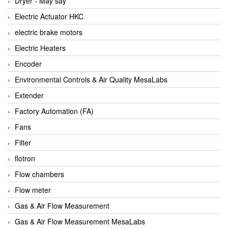
Dryer - Máy sấy
Anritsu
Electric Actuator HKC
ANTEC S.A
electric brake motors
Antico pumps
Electric Heaters
Anybus/ HMS
Encoder
AOBEN
Environmental Controls & Air Quality MesaLabs
Apex Dynamics Vietnam
Extender
Apex Dynamics Vietnam
Factory Automation (FA)
Apiste
Fans
APLISENS VietNam
Filter
Apollo Fire
flotron
Appleton
Flow chambers
AQ Matic
Flow meter
Aqualabo Vietnam
Gas & Air Flow Measurement
Aquametro
Gas & Air Flow Measurement MesaLabs