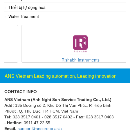
Gestra
Thiết bị tự động hoá
GF
Water-Treatment
Ghisalba
Gill Instruments
Giovenzana Vietnam
Glamox
Glavi
Rishabh Instruments
Global Encoder Vietnam
ANS Vietnam Leading automation, Leading innovation
Glual
GPA Pump
CONTACT INFO
GRAVITY
ANS Vietnam (Anh Nghi Son Service Trading Co., Ltd.)
Green instruments
Add:
135 Đường số 2, Khu Đô Thị Vạn Phúc, P. Hiệp Bình
Phước, Q. Thủ Đức, TP. HCM
, Việt Nam
GREYSTONE
Tel:
028 3517 0401 - 028 3517 0402 -
Fax:
028 3517 0403
GREYSTONE
-
Hotline:
0911 47 22 55
Email:
support@ansgroup.asia
;