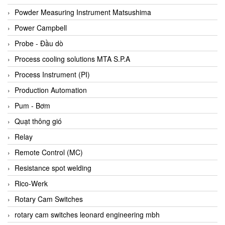
Bihl+wiedemann
Powder Measuring Instrument Matsushima
Bilz
Power Campbell
Binder Connector
Probe - Đầu dò
Biotech
Process cooling solutions MTA S.P.A
BirdX Vietnam
Process Instrument (PI)
BK Vibro
Production Automation
Black Box
Pum - Bơm
BlackBox Vietnam
Quạt thông gió
BLAGDON PUMP
Relay
Bloom Engineering
Remote Control (MC)
Boneng
Resistance spot welding
Bopp & Reuther Messtechnik
Rico-Werk
Bosch
Rotary Cam Switches
Boydcorp
rotary cam switches leonard engineering mbh