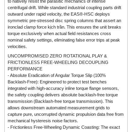
to natively resist the parasitic mechanics of intense
Electro-Sensors Vietnam
centrifugal drift. While standard industrial coupling parts drift
Elektrogas Vietnam
outward under rapid velocity, the EAS®-HSC deploys
Elektrophysik Vietnam
symmetric pre-stressed disc spring columns that assert an
ironclad clamp force kịch trần. This ensures the unit breaks
elesa-ganter
torque exclusively when actual field resistances cross
ELETTA
nominal safety settings, eliminating false error trips at peak
velocities.
Elettrotek Kabel
UNCOMPROMISED ZERO ROTATIONAL PLAY &
ELGO Electronic
FRICTIONLESS FREE-WHEELING DECOUPLING
ELIS PLZEŇ
PERFORMANCE
ELMEKO
- Absolute Eradication of Angular Torque Slip (100%
Backlash-Free): Engineered to protect test benches
ELMESS-Thermosystemtechnik
integrated with high-accuracy inline torque flange sensors,
Eltex-Elektrostatik
the safety coupling delivers absolute backlash-free torque
transmission (Backlash-free torque transmission). This
Eltherm
allows downstream automated measurement grids to
ELTRA Encoder
capture pure, uncorrupted dynamic propulsion data free from
ELVEM Vietnam
mechanical hysteresis noise factors.
- Frictionless Free-Wheeling Dynamic Coasting: The exact
Emaco