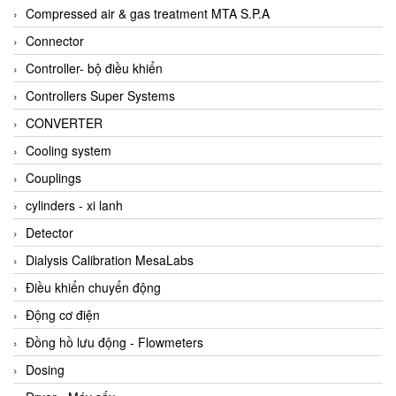
AKUSENSE
Compressed air & gas treatment MTA S.P.A
ALA OFFICINE SPA
Connector
Albrecht-Automatik Viet Nam
Controller- bộ điều khiển
Allen Bradley Vietnam
Controllers Super Systems
Alpha Moisture Vietnam
CONVERTER
Alpha-Achem Vietnam
Cooling system
Alphino
Couplings
ALRE-IT Vietnam
cylinders - xi lanh
Altech
Detector
Amarillo Gear
Dialysis Calibration MesaLabs
Ametek
Điều khiển chuyển động
AMPTRON Vietnam
Động cơ điện
AND Vietnam
Đồng hồ lưu động - Flowmeters
ANDERSON-NEGELE
Dosing
ANDILOG Technologies Vietnam