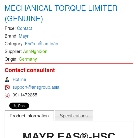
MECHANICAL TORQUE LIMITER
DEIF
(GENUINE)
Delmhorst VietNam
Price:
Contact
DELTA
Brand:
Mayr
Delta Ohm
Category:
Khớp nối an toàn
Delta sensor
Supplier:
AnhNghiSon
Delta-mobrey
Origin:
Germany
DEMA Engineering/ Foam- IT
Contact consultant
DESAX
Hotline
DET-TRONICS
support@ansgroup.asia
0911472255
Deublin
Diakont
Dias Infrared
Product information
Specifications
DINA Elektronik
MAYR EAS®-HSC
Dinel