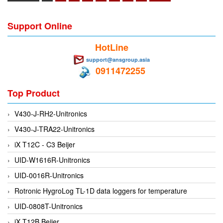
Flowline
Support Online
Flow-Mon
Flowserve
HotLine
Fluke Process Instruments Vietnam
support@ansgroup.asia
0911472255
FMS Vietnam
FOKO / Wintriss
Top Product
Fomotech Vietnam
V430-J-RH2-Unitronics
Forbes Marshall
V430-J-TRA22-Unitronics
FORNEY
iX T12C - C3 Beijer
Fortex
UID-W1616R-Unitronics
Fortress
UID-0016R-Unitronics
Fossil Power Systems
Rotronic HygroLog TL-1D data loggers for temperature
FPZ
UID-0808T-Unitronics
Francia Srl Vietnam
iX T12B Beijer