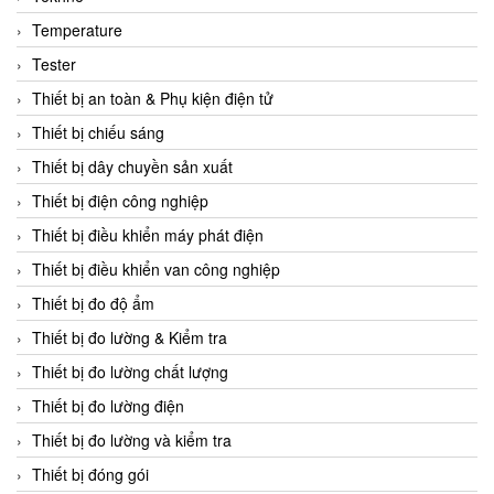
CCS
Temperature
CD Automation
Tester
CEAG Sicherheitst
Thiết bị an toàn & Phụ kiện điện tử
CEIA Vietnam
Thiết bị chiếu sáng
Celduc Vietnam
Thiết bị dây chuyền sản xuất
Cemb
Thiết bị điện công nghiệp
Centec GmbH
Thiết bị điều khiển máy phát điện
CEQUBE
Thiết bị điều khiển van công nghiệp
CHAUVIN ARNOUX
Thiết bị đo độ ẩm
Checkline
Thiết bị đo lường & Kiểm tra
Chino
Thiết bị đo lường chất lượng
Chiyoda Seiki
Thiết bị đo lường điện
Chiyoda-Tsusho
Thiết bị đo lường và kiểm tra
Chongqing Huaneng
Thiết bị đóng gói