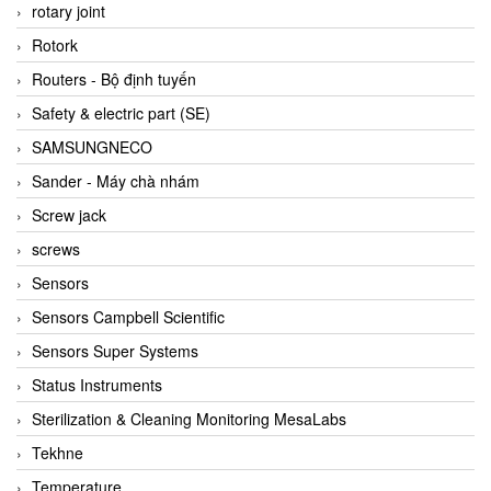
BRAUN Vietnam
rotary joint
Brinkmann Pumpen
Rotork
BRONKHORST
Routers - Bộ định tuyến
Brook Instrument
Safety & electric part (SE)
Brooks Instrument Vietnam
SAMSUNGNECO
Buhler
Sander - Máy chà nhám
BURLING INSTRUMENTS
Screw jack
Burster
screws
BUSCHJOST
Sensors
Calectro
Sensors Campbell Scientific
Campbell Scientific
Sensors Super Systems
Canneed Vietnam
Status Instruments
Cantoni
Sterilization & Cleaning Monitoring MesaLabs
CAPS
Tekhne
CAREL Parts
Temperature