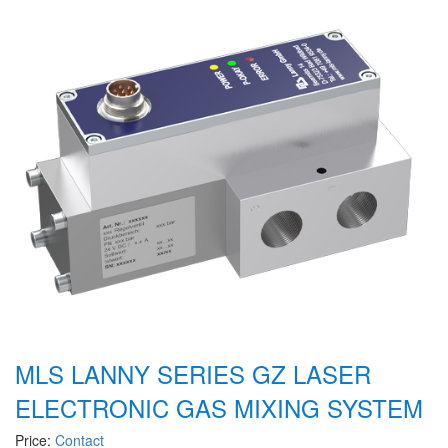
CRYSOUND
CS&P Technologies
CSC
CS-Instrument
cs-instruments
CTC
Cygnus
Cypet Vietnam
Daehan Sensor
Daito Kogyo
Dandong Huayu
Danfoss
MLS LANNY SERIES GZ LASER
Datalogic Vietnam
ELECTRONIC GAS MIXING SYSTEM
Datexel
Price:
Contact
Debron VietNam