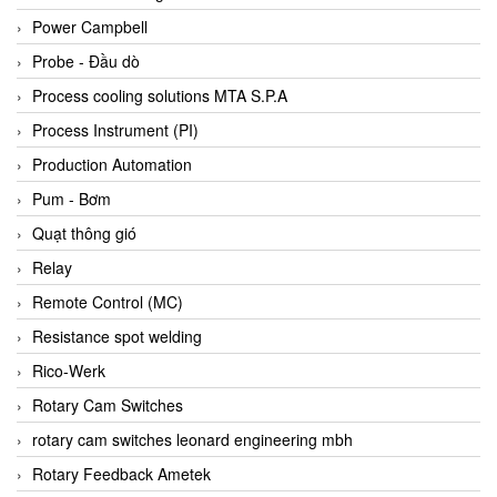
Bihl+wiedemann
Power Campbell
Bilz
Probe - Đầu dò
Binder Connector
Process cooling solutions MTA S.P.A
Biotech
Process Instrument (PI)
BirdX Vietnam
Production Automation
BK Vibro
Pum - Bơm
Black Box
Quạt thông gió
BlackBox Vietnam
Relay
BLAGDON PUMP
Remote Control (MC)
Bloom Engineering
Resistance spot welding
Boneng
Rico-Werk
Bopp & Reuther Messtechnik
Rotary Cam Switches
Bosch
rotary cam switches leonard engineering mbh
Boydcorp
Rotary Feedback Ametek