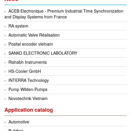
Fine Suntronix
ACEB Electronique - Premium Industrial Time Synchronization
FineTek
and Display Systems from France
Finna Sensors Vietnam
RA system
Fireye
Automatic Valve Réalisation
Fischer
Posital encoder vietnam
Fisher
SANKO ELECTRONIC LABOLATORY
FISO Vietnam
Rishabh Instruments
FLENDER
HS-Cooler GmbH
Flexaust
INTERRA Technology
Flexim
Pump Wilden-Pumps
FLIR
Novotechnik Vietnam
FLOMAG
Application catalog
flotron
Flow Force/ Super Green Power-Tech
Automotive
Floweserve/PMV
Building