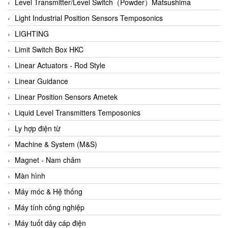
Auma
Level Transmitter/Level Switch（Powder）Matsushima
Autec
Light Industrial Position Sensors Temposonics
Auto Flow
LIGHTING
Automatic valve
Limit Switch Box HKC
Aventics
Linear Actuators - Rod Style
Avproglobal
Linear Guidance
Axiomtek
Linear Position Sensors Ametek
AZBIL
Liquid Level Transmitters Temposonics
B&C Electronics
Ly hợp điện từ
B&R
Machine & System (M&S)
Babcok wilcox
Magnet - Nam châm
Baelz Automatic Vietnam
Màn hình
Bahr Modultechnik Vietnam
Máy móc & Hệ thống
Balluff
Máy tính công nghiệp
BamBo Vietnam
Máy tuốt dây cáp điện