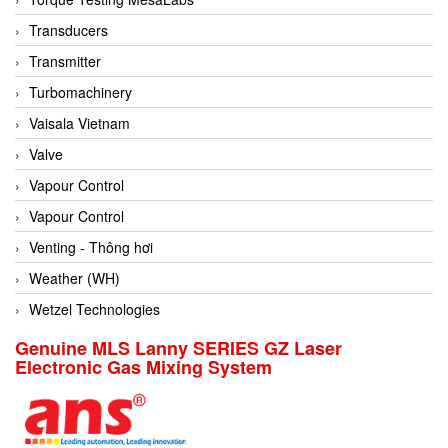
Conch
Transducers
Conductix/ WAMPFLER
Transmitter
Contrec
Turbomachinery
Contrinex
Vaisala Vietnam
Control Solution Minesota
Valve
Copeland
Vapour Control
Cortem
Vapour Control
Cosa Xentaur
Venting - Thông hơi
Cosil
Weather (WH)
Coulton
Wetzel Technologies
Crouzet
Genuine MLS Lanny SERIES GZ Laser
Electronic Gas Mixing System
Crowcon
Crutec Dust Zero Vietnam
Crydom