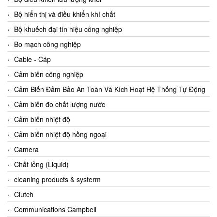
Agate Vietnam
Bộ hiển thị và điều khiển khí chất
AGR International Vietnam
Bộ khuếch đại tín hiệu công nghiệp
Aichi Tokei Denki Vietnam
Bo mạch công nghiệp
Aii Vietnam
Cable - Cáp
AIKOH
Cảm biến công nghiệp
AINUO Vietnam
Cảm Biến Đảm Bảo An Toàn Và Kích Hoạt Hệ Thống Tự Động
AIR MAJOR
Cảm biến đo chất lượng nước
Aira Euro Automation
Cảm biến nhiệt độ
Airtac Vietnam
Cảm biến nhiệt độ hồng ngoại
Airtec Vietnam
Camera
AI-Tek Vietnam
Chất lỏng (Liquid)
Akerstroms Viet Nam
cleaning products & systerm
AKO Armaturen & Separationstechnik
Clutch
AKO Armaturen & Separationstechnik Vietnam
Communications Campbell