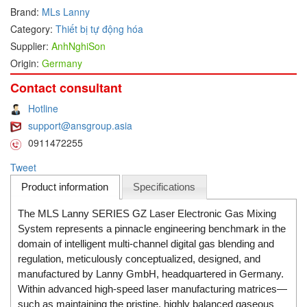
Brand:
MLs Lanny
DEIF
Category:
Thiết bị tự động hóa
Delmhorst VietNam
Supplier:
AnhNghiSon
Origin:
Germany
DELTA
Delta Ohm
Contact consultant
Delta sensor
Hotline
support@ansgroup.asia
Delta-mobrey
0911472255
DEMA Engineering/ Foam- IT
Tweet
DESAX
Product information
Specifications
DET-TRONICS
Deublin
The MLS Lanny SERIES GZ Laser Electronic Gas Mixing
System represents a pinnacle engineering benchmark in the
Diakont
domain of intelligent multi-channel digital gas blending and
Dias Infrared
regulation, meticulously conceptualized, designed, and
manufactured by Lanny GmbH, headquartered in Germany.
DINA Elektronik
Within advanced high-speed laser manufacturing matrices—
Dinel
such as maintaining the pristine, highly balanced gaseous