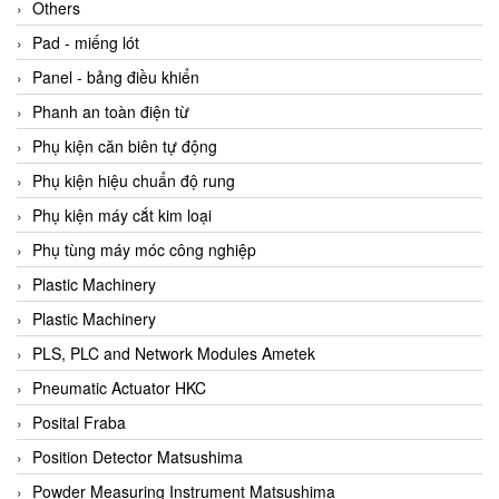
Beijer
Others
Beinlich-pumps
Pad - miếng lót
Beka
Panel - bảng điều khiển
BEKO
Phanh an toàn điện từ
Belimo
Phụ kiện căn biên tự động
Benetech Vietnam
Phụ kiện hiệu chuẩn độ rung
Bently Nevada
Phụ kiện máy cắt kim loại
Bentone Vietnam
Phụ tùng máy móc công nghiệp
Bernstein Vietnam
Plastic Machinery
Berthold
Plastic Machinery
Bestech
PLS, PLC and Network Modules Ametek
Bestech
Pneumatic Actuator HKC
BETA
Posital Fraba
Bifold
Position Detector Matsushima
Bihl+wiedemann
Powder Measuring Instrument Matsushima