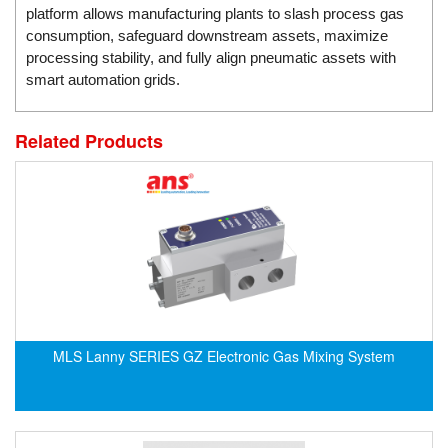
Electro-Sensors Vietnam
platform allows manufacturing plants to slash process gas
Elektrogas Vietnam
consumption, safeguard downstream assets, maximize
processing stability, and fully align pneumatic assets with
Elektrophysik Vietnam
smart automation grids.
elesa-ganter
ELETTA
Related Products
Elettrotek Kabel
ELGO Electronic
ELIS PLZEŇ
ELMEKO
ELMESS-Thermosystemtechnik
Eltex-Elektrostatik
Eltherm
MLS Lanny SERIES GZ Electronic Gas Mixing System
ELTRA Encoder
ELVEM Vietnam
Emaco