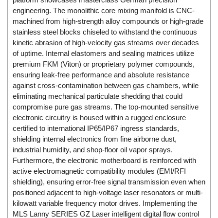
ECKERLE
engineering. The monolithic core mixing manifold is CNC-
machined from high-strength alloy compounds or high-grade
Ecom-EX
stainless steel blocks chiseled to withstand the continuous
ECONEX
kinetic abrasion of high-velocity gas streams over decades
of uptime. Internal elastomers and sealing matrices utilize
Edward
premium FKM (Viton) or proprietary polymer compounds,
EES
ensuring leak-free performance and absolute resistance
EGE Elektronik
against cross-contamination between gas chambers, while
eliminating mechanical particulate shedding that could
Eilersen Vietnam
compromise pure gas streams. The top-mounted sensitive
Ekstrom-Carlson
electronic circuitry is housed within a rugged enclosure
certified to international IP65/IP67 ingress standards,
Elands Cable Vietnam
shielding internal electronics from fine airborne dust,
Elap Vietnam
industrial humidity, and shop-floor oil vapor sprays.
Electro Adda
Furthermore, the electronic motherboard is reinforced with
active electromagnetic compatibility modules (EMI/RFI
Electro Industries
shielding), ensuring error-free signal transmission even when
Electronic Design System S.R.L Vietnam
positioned adjacent to high-voltage laser resonators or multi-
kilowatt variable frequency motor drives. Implementing the
Electronics Inc. Viet Nam
MLS Lanny SERIES GZ Laser intelligent digital flow control