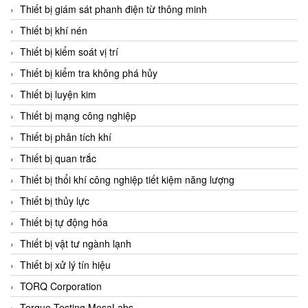
Chromalox
Thiết bị giám sát phanh điện từ thông minh
ChuanYi
Thiết bị khí nén
CIC
Thiết bị kiểm soát vị trí
Clage
Thiết bị kiểm tra không phá hủy
Clake Fololo
Thiết bị luyện kim
Clark Cooper
Thiết bị mạng công nghiệp
CMC Ventilazione
Thiết bị phân tích khí
Coax Valves Inc
Thiết bị quan trắc
Codel
Thiết bị thổi khí công nghiệp tiết kiệm năng lượng
Cofimco
Thiết bị thủy lực
Coltraco
Thiết bị tự động hóa
Comat Releco
Thiết bị vật tư ngành lạnh
Comax
Thiết bị xử lý tín hiệu
COMETECH VietNam
TORQ Corporation
COMFILE Technology
Torque Testing MesaLabs