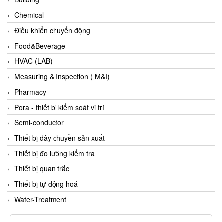
Flowline
Chemical
Flow-Mon
Điều khiển chuyển động
Flowserve
Food&Beverage
Fluke Process Instruments Vietnam
HVAC (LAB)
FMS Vietnam
Measuring & Inspection ( M&I)
FOKO / Wintriss
Pharmacy
Fomotech Vietnam
Pora - thiết bị kiểm soát vị trí
Forbes Marshall
Semi-conductor
FORNEY
Thiết bị dây chuyền sản xuất
Fortex
Thiết bị đo lường kiểm tra
Fortress
Thiết bị quan trắc
Fossil Power Systems
Thiết bị tự động hoá
FPZ
Water-Treatment
Francia Srl Vietnam