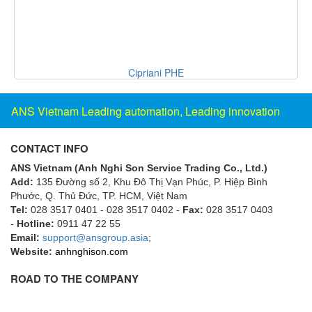
Francis Vietnam
FRANKE
Freezemod
Kinegge S.r.l.
Fritsch Vietnam
FS CABLE
ANS Vietnam Leading automation, Leading innovation
FS Inc Vietnam
FTM Vietnam
CONTACT INFO
Fuji
ANS Vietnam (Anh Nghi Son Service Trading Co., Ltd.)
Fujian LEAD
Add:
135 Đường số 2, Khu Đô Thị Vạn Phúc, P. Hiệp Bình
Phước, Q. Thủ Đức, TP. HCM
, Việt Nam
Fujikura
Tel:
028 3517 0401 - 028 3517 0402 -
Fax:
028 3517 0403
-
Hotline:
0911 47 22 55
Fukuta
Email:
support@ansgroup.asia
;
GAI-Tronics
Website:
anhnghison.com
Gardasoft
ROAD TO THE COMPANY
GASDNA Vietnam