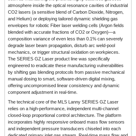
Di-Soric
atmosphere inside the optical resonance cavities of industrial
CO2 lasers (a sensitive blend of Carbon Dioxide, Nitrogen,
Di-Soric
and Helium) or deploying tailored dynamic shielding gas
Dixon Valve
envelopes for robotic Fiber laser welding cells (Argon fields
blended with accurate fractions of CO2 or Oxygen)—a
Doctor Led Vietnam
composition variance of even less than 0.1% can severely
DOLD - Autho ANS
degrade laser beam propagation, disturb arc weld-pool
Dold Vietnam
mechanics, or trigger structural oxidation on workpieces.
The SERIES GZ Laser product line was specifically
Dongdo Tech
engineered to eradicate these manufacturing vulnerabilities
Donghwa Valve
by shifting gas blending protocols from passive mechanical
manual dosing to smart, software-driven digital mixing,
Dongkun
offering uncompromised linear consistency and dynamic
Dosing Pump
component adjustment in real-time.
DR. NEUMANN Peltier-Technik
The technical core of the MLS Lanny SERIES GZ Laser
Driesen Kern
relies on a high-performance, independent multi-channel
closed-loop proportional control architecture. The platform
Dropsa Vietnam
incorporates highly responsive onboard mass flow sensors
Druck
and independent pressure transducers chiseled into each
dedicated primary inlet gas stream. Real-time mass flow and