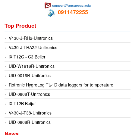
support@ansgroup.asia
Evoqua
0911472255
EXAIR
Top Product
Exergen
Exide Technologies Vietnam
V430-J-RH2-Unitronics
EXOR
V430-J-TRA22-Unitronics
FAIRCHILD
iX T12C - C3 Beijer
FANUC
UID-W1616R-Unitronics
FDM/ F.lli Della Marca Srl
UID-0016R-Unitronics
FEIN
Rotronic HygroLog TL-1D data loggers for temperature
Felm
UID-0808T-Unitronics
FESTO
iX T12B Beijer
FHF (EATON Crouse-Hinds)
V430-J-T38-Unitronics
Fife/ Maxcess
UID-0808R-Unitronics
Fimet
News