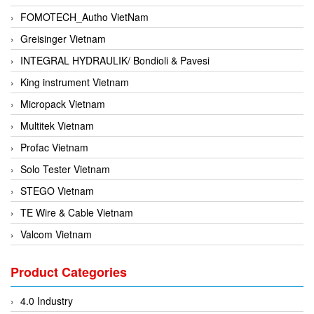
FOMOTECH_Autho VietNam
Greisinger Vietnam
INTEGRAL HYDRAULIK/ Bondioli & Pavesi
King instrument Vietnam
Micropack Vietnam
Multitek Vietnam
Profac Vietnam
Solo Tester Vietnam
STEGO Vietnam
TE Wire & Cable Vietnam
Valcom Vietnam
Woodward Vietnam
Product Categories
3CTEST Vietnam
4B VietNam Vietnam
4.0 Industry