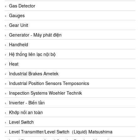
ARCA Regler
Gas Detector
Arcos Hydraulik
Gauges
Ardetem-Sfere-Vietnam
Gear Unit
Argal
Generator - Máy phát điện
AS ENERGI
Handheld
ASCO CO2
Hệ thống liên lạc nội bộ
Asker
Heat
AT2E
Industrial Brakes Ametek
ATC Pneumatic
Industrial Position Sensors Temposonics
ATEX System
Inspection Systems Woehler Technik
ATI - IA
Inverter - Biến tần
ATI (Analytical Technology Inc)
Khớp nối an toàn
Atos
Level Switch
Atrax
Level Transmitter/Level Switch（Liquid) Matsushima