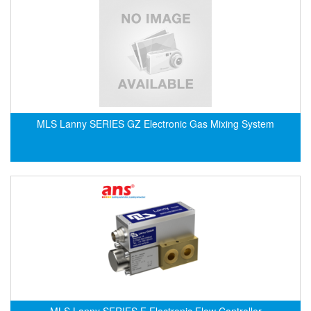
EMC PARTNER
EMCSOSIN
Emerson/Vertiv
EMG
Emotron
ENCEL Vietnam
MLS Lanny SERIES GZ Electronic Gas Mixing System
Endress+Hauser
Enensys Vietnam
Enerdoor
Enerpac
ENERSYS
Enolgas
Envada
Environmental Compliance Products
MLS Lanny SERIES F Electronic Flow Controller