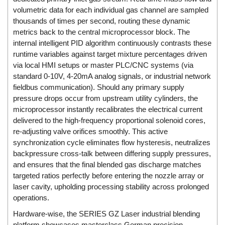
DSTI
volumetric data for each individual gas channel are sampled
DUCATI
thousands of times per second, routing these dynamic
Duclean
metrics back to the central microprocessor block. The
internal intelligent PID algorithm continuously contrasts these
Dukin Besko
runtime variables against target mixture percentages driven
Dunkermotoren
via local HMI setups or master PLC/CNC systems (via
standard 0-10V, 4-20mA analog signals, or industrial network
Durag
fieldbus communication). Should any primary supply
Dwyer
pressure drops occur from upstream utility cylinders, the
microprocessor instantly recalibrates the electrical current
DYH
delivered to the high-frequency proportional solenoid cores,
Dynisco
re-adjusting valve orifices smoothly. This active
E+E ELEKTRONIK
synchronization cycle eliminates flow hysteresis, neutralizes
backpressure cross-talk between differing supply pressures,
E+H
and ensures that the final blended gas discharge matches
E2S
targeted ratios perfectly before entering the nozzle array or
laser cavity, upholding processing stability across prolonged
Earthtech
operations.
Eaton
Hardware-wise, the SERIES GZ Laser industrial blending
EBMPAPST
platform showcases masterclass German precision