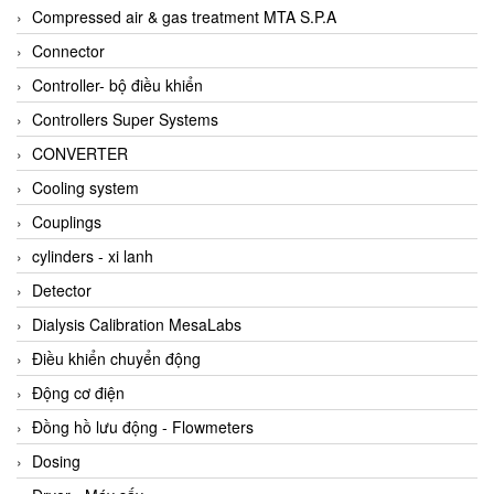
AKUSENSE
Compressed air & gas treatment MTA S.P.A
ALA OFFICINE SPA
Connector
Albrecht-Automatik Viet Nam
Controller- bộ điều khiển
Allen Bradley Vietnam
Controllers Super Systems
Alpha Moisture Vietnam
CONVERTER
Alpha-Achem Vietnam
Cooling system
Alphino
Couplings
ALRE-IT Vietnam
cylinders - xi lanh
Altech
Detector
Amarillo Gear
Dialysis Calibration MesaLabs
Ametek
Điều khiển chuyển động
AMPTRON Vietnam
Động cơ điện
AND Vietnam
Đồng hồ lưu động - Flowmeters
ANDERSON-NEGELE
Dosing
ANDILOG Technologies Vietnam