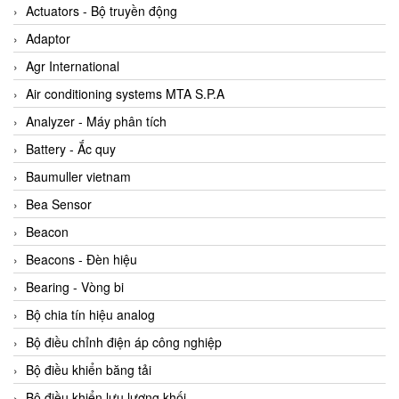
ABB Vietnam
Actuators - Bộ truyền động
AC Infinity Vietnam
Adaptor
AC&E Telecommunications
Agr International
AC&T Vietnam
Air conditioning systems MTA S.P.A
Accepta Vietnam
Analyzer - Máy phân tích
ACCUMAC Vietnam
Battery - Ắc quy
AccuWeb Vietnam
Baumuller vietnam
Acey
Bea Sensor
ACOEM Vietnam
Beacon
ADCA Vietnam
Beacons - Đèn hiệu
ADFweb Vietnam
Bearing - Vòng bi
Adler Vietnam
Bộ chia tín hiệu analog
Ados Vietnam
Bộ điều chỉnh điện áp công nghiệp
Advanced Energy Vietnam
Bộ điều khiển băng tải
Advantech Vietnam
Bộ điều khiển lưu lượng khối