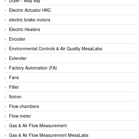
Dryer - Máy sấy
Anritsu
Electric Actuator HKC
ANTEC S.A
electric brake motors
Antico pumps
Electric Heaters
Anybus/ HMS
Encoder
AOBEN
Environmental Controls & Air Quality MesaLabs
Apex Dynamics Vietnam
Extender
Apex Dynamics Vietnam
Factory Automation (FA)
Apiste
Fans
APLISENS VietNam
Filter
Apollo Fire
flotron
Appleton
Flow chambers
AQ Matic
Flow meter
Aqualabo Vietnam
Gas & Air Flow Measurement
Aquametro
Gas & Air Flow Measurement MesaLabs