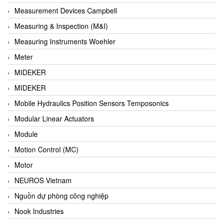
Barel Vietnam
Measurement Devices Campbell
Barksdale
Measuring & Inspection (M&I)
Bartec
Measuring Instruments Woehler
Basco
Meter
Baumer
MIDEKER
Baumuller Vietnam
MIDEKER
Baykee
Mobile Hydraulics Position Sensors Temposonics
BBC Bircher Smart Access
Modular Linear Actuators
BCS ITALY
Module
BEA SENSORS
Motion Control (MC)
Beacon Extender
Motor
Beckhoff
NEUROS Vietnam
Bedook
Nguồn dự phòng công nghiệp
Bei Sensor
Nook Industries