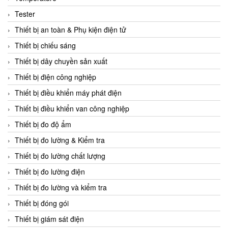
CCS
Tester
CD Automation
Thiết bị an toàn & Phụ kiện điện tử
CEAG Sicherheitst
Thiết bị chiếu sáng
CEIA Vietnam
Thiết bị dây chuyền sản xuất
Celduc Vietnam
Thiết bị điện công nghiệp
Cemb
Thiết bị điều khiển máy phát điện
Centec GmbH
Thiết bị điều khiển van công nghiệp
CEQUBE
Thiết bị đo độ ẩm
CHAUVIN ARNOUX
Thiết bị đo lường & Kiểm tra
Checkline
Thiết bị đo lường chất lượng
Chino
Thiết bị đo lường điện
Chiyoda Seiki
Thiết bị đo lường và kiểm tra
Chiyoda-Tsusho
Thiết bị đóng gói
Chongqing Huaneng
Thiết bị giám sát điện