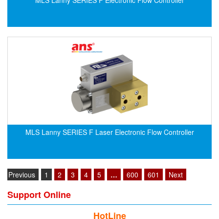
EPC
EPE Process Filters & Accumulators
Epro/Emerson
ERE WIRELESS
Erhardt-Leimer
Erhardt-Leimer
Erhardt-leimer
ERICHSEN
Erinda/Delta
MLS Lanny SERIES F Laser Electronic Flow Controller
ESA Automation Vietnam
Esa Pyronics
Euchner
Previous
1
2
3
4
5
…
600
601
Next
EUCHNER GmbH + Co. KG VietNam
Support Online
Eurotherm Vietnam
HotLine
Eurovent