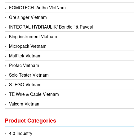
FOMOTECH_Autho VietNam
Greisinger Vietnam
INTEGRAL HYDRAULIK/ Bondioli & Pavesi
King instrument Vietnam
Micropack Vietnam
Multitek Vietnam
Profac Vietnam
Solo Tester Vietnam
STEGO Vietnam
TE Wire & Cable Vietnam
Valcom Vietnam
Woodward Vietnam
Product Categories
3CTEST Vietnam
4B VietNam Vietnam
4.0 Industry