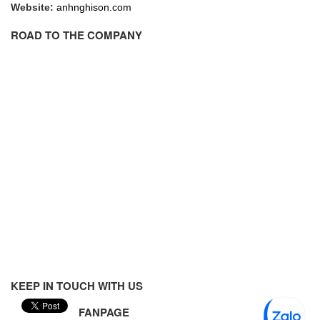
Website:
anhnghison.com
Flowline
ROAD TO THE COMPANY
Flow-Mon
Flowserve
Fluke Process Instruments Vietnam
FMS Vietnam
FOKO / Wintriss
Fomotech Vietnam
Forbes Marshall
FORNEY
Fortex
Fortress
Fossil Power Systems
KEEP IN TOUCH WITH US
FPZ
Francia Srl Vietnam
FANPAGE