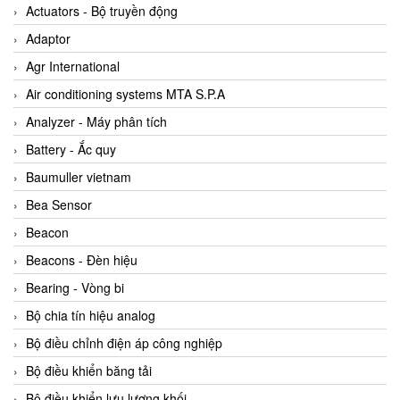
ABB Vietnam
Actuators - Bộ truyền động
AC Infinity Vietnam
Adaptor
AC&E Telecommunications
Agr International
AC&T Vietnam
Air conditioning systems MTA S.P.A
Accepta Vietnam
Analyzer - Máy phân tích
ACCUMAC Vietnam
Battery - Ắc quy
AccuWeb Vietnam
Baumuller vietnam
Acey
Bea Sensor
ACOEM Vietnam
Beacon
ADCA Vietnam
Beacons - Đèn hiệu
ADFweb Vietnam
Bearing - Vòng bi
Adler Vietnam
Bộ chia tín hiệu analog
Ados Vietnam
Bộ điều chỉnh điện áp công nghiệp
Advanced Energy Vietnam
Bộ điều khiển băng tải
Advantech Vietnam
Bộ điều khiển lưu lượng khối