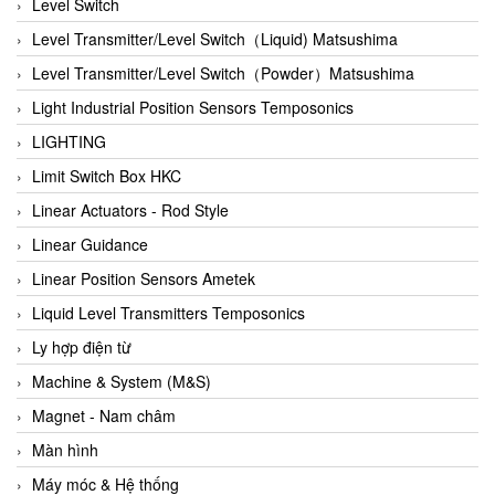
Auma
Level Switch
Autec
Level Transmitter/Level Switch（Liquid) Matsushima
Auto Flow
Level Transmitter/Level Switch（Powder）Matsushima
Automatic valve
Light Industrial Position Sensors Temposonics
Aventics
LIGHTING
Avproglobal
Limit Switch Box HKC
Axiomtek
Linear Actuators - Rod Style
AZBIL
Linear Guidance
B&C Electronics
Linear Position Sensors Ametek
B&R
Liquid Level Transmitters Temposonics
Babcok wilcox
Ly hợp điện từ
Baelz Automatic Vietnam
Machine & System (M&S)
Bahr Modultechnik Vietnam
Magnet - Nam châm
Balluff
Màn hình
BamBo Vietnam
Máy móc & Hệ thống