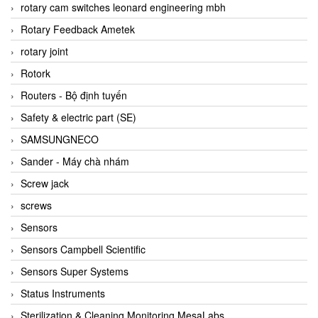
BRAUN Vietnam
rotary cam switches leonard engineering mbh
Brinkmann Pumpen
Rotary Feedback Ametek
BRONKHORST
rotary joint
Brook Instrument
Rotork
Brooks Instrument Vietnam
Routers - Bộ định tuyến
Buhler
Safety & electric part (SE)
BURLING INSTRUMENTS
SAMSUNGNECO
Burster
Sander - Máy chà nhám
BUSCHJOST
Screw jack
Calectro
screws
Campbell Scientific
Sensors
Canneed Vietnam
Sensors Campbell Scientific
Cantoni
Sensors Super Systems
CAPS
Status Instruments
CAREL Parts
Sterilization & Cleaning Monitoring MesaLabs