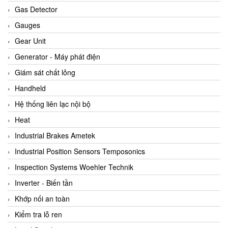
ARCA Regler
Gas Detector
Arcos Hydraulik
Gauges
Ardetem-Sfere-Vietnam
Gear Unit
Argal
Generator - Máy phát điện
AS ENERGI
Giám sát chất lỏng
ASCO CO2
Handheld
Asker
Hệ thống liên lạc nội bộ
AT2E
Heat
ATC Pneumatic
Industrial Brakes Ametek
ATEX System
Industrial Position Sensors Temposonics
ATI - IA
Inspection Systems Woehler Technik
ATI (Analytical Technology Inc)
Inverter - Biến tần
Atos
Khớp nối an toàn
Atrax
Kiểm tra lỗ ren