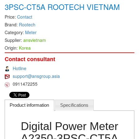
3PSC-CT5A ROOTECH VIETNAM
DEIF
Price:
Contact
Delmhorst VietNam
Brand:
Rootech
DELTA
Category:
Meter
Delta Ohm
Supplier:
ansvietnam
Origin:
Korea
Delta sensor
Delta-mobrey
Contact consultant
DEMA Engineering/ Foam- IT
Hotline
support@ansgroup.asia
DESAX
0911472255
DET-TRONICS
Deublin
Product information
Specifications
Diakont
Dias Infrared
Digital Power Meter
DINA Elektronik
Dinel
A2350-3PSC-CT5A