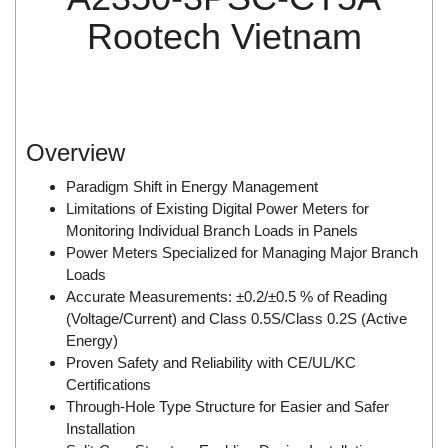
Di-Soric
Rootech Vietnam
Di-Soric
Dixon Valve
Doctor Led Vietnam
DOLD - Autho ANS
Overview
Dold Vietnam
Paradigm Shift in Energy Management
Dongdo Tech
Limitations of Existing Digital Power Meters for
Monitoring Individual Branch Loads in Panels
Donghwa Valve
Power Meters Specialized for Managing Major Branch
Dongkun
Loads
Dosing Pump
Accurate Measurements: ±0.2/±0.5 % of Reading
(Voltage/Current) and Class 0.5S/Class 0.2S (Active
DR. NEUMANN Peltier-Technik
Energy)
Driesen Kern
Proven Safety and Reliability with CE/UL/KC
Certifications
Dropsa Vietnam
Through-Hole Type Structure for Easier and Safer
Druck
Installation