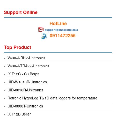
EMC PARTNER
Support Online
EMCSOSIN
Emerson/Vertiv
HotLine
EMG
support@ansgroup.asia
0911472255
Emotron
ENCEL Vietnam
Top Product
Endress+Hauser
V430-J-RH2-Unitronics
Enensys Vietnam
V430-J-TRA22-Unitronics
Enerdoor
iX T12C - C3 Beijer
Enerpac
UID-W1616R-Unitronics
ENERSYS
UID-0016R-Unitronics
Enolgas
Rotronic HygroLog TL-1D data loggers for temperature
Envada
UID-0808T-Unitronics
Environmental Compliance Products
iX T12B Beijer