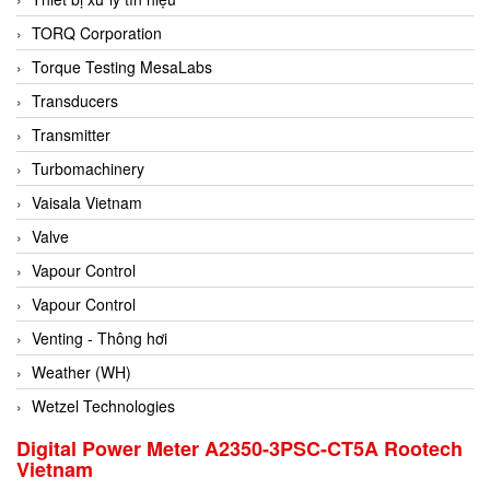
Conch
TORQ Corporation
Conductix/ WAMPFLER
Torque Testing MesaLabs
Contrec
Transducers
Contrinex
Transmitter
Control Solution Minesota
Turbomachinery
Copeland
Vaisala Vietnam
Cortem
Valve
Cosa Xentaur
Vapour Control
Cosil
Vapour Control
Coulton
Venting - Thông hơi
Crouzet
Weather (WH)
Crowcon
Wetzel Technologies
Crutec Dust Zero Vietnam
Digital Power Meter A2350-3PSC-CT5A Rootech
Vietnam
Crydom