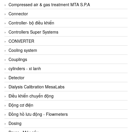
AKUSENSE
Compressed air & gas treatment MTA S.P.A
ALA OFFICINE SPA
Connector
Albrecht-Automatik Viet Nam
Controller- bộ điều khiển
Allen Bradley Vietnam
Controllers Super Systems
Alpha Moisture Vietnam
CONVERTER
Alpha-Achem Vietnam
Cooling system
Alphino
Couplings
ALRE-IT Vietnam
cylinders - xi lanh
Altech
Detector
Amarillo Gear
Dialysis Calibration MesaLabs
Ametek
Điều khiển chuyển động
AMPTRON Vietnam
Động cơ điện
AND Vietnam
Đồng hồ lưu động - Flowmeters
ANDERSON-NEGELE
Dosing
ANDILOG Technologies Vietnam