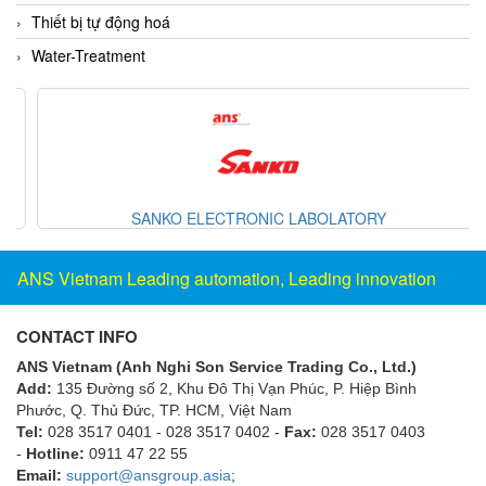
Fine Suntronix
Thiết bị tự động hoá
FineTek
Water-Treatment
Finna Sensors Vietnam
Fireye
Fischer
Fisher
FISO Vietnam
SANKO ELECTRONIC LABOLATORY
FLENDER
ANS Vietnam Leading automation, Leading innovation
Flexaust
Flexim
CONTACT INFO
FLIR
ANS Vietnam (Anh Nghi Son Service Trading Co., Ltd.)
FLOMAG
Add:
135 Đường số 2, Khu Đô Thị Vạn Phúc, P. Hiệp Bình
Phước, Q. Thủ Đức, TP. HCM
, Việt Nam
flotron
Tel:
028 3517 0401 - 028 3517 0402 -
Fax:
028 3517 0403
Flow Force/ Super Green Power-Tech
-
Hotline:
0911 47 22 55
Email:
support@ansgroup.asia
;
Floweserve/PMV