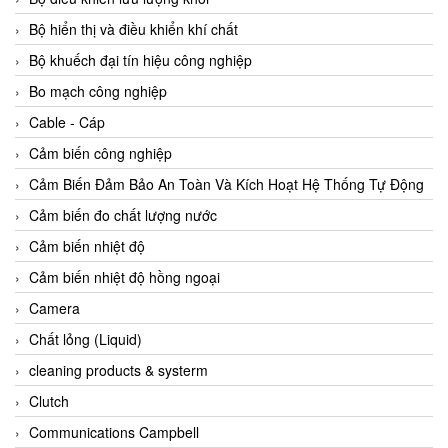
Agate Vietnam
Bộ hiển thị và điều khiển khí chất
AGR International Vietnam
Bộ khuếch đại tín hiệu công nghiệp
Aichi Tokei Denki Vietnam
Bo mạch công nghiệp
Aii Vietnam
Cable - Cáp
AIKOH
Cảm biến công nghiệp
AINUO Vietnam
Cảm Biến Đảm Bảo An Toàn Và Kích Hoạt Hệ Thống Tự Động
AIR MAJOR
Cảm biến đo chất lượng nước
Aira Euro Automation
Cảm biến nhiệt độ
Airtac Vietnam
Cảm biến nhiệt độ hồng ngoại
Airtec Vietnam
Camera
AI-Tek Vietnam
Chất lỏng (Liquid)
Akerstroms Viet Nam
cleaning products & systerm
AKO Armaturen & Separationstechnik
Clutch
AKO Armaturen & Separationstechnik Vietnam
Communications Campbell