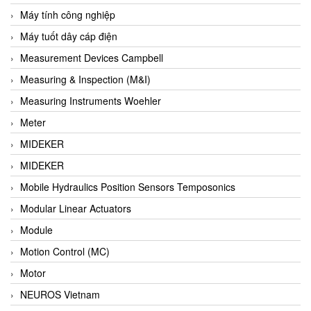
Barel Vietnam
Máy tính công nghiệp
Barksdale
Máy tuốt dây cáp điện
Bartec
Measurement Devices Campbell
Basco
Measuring & Inspection (M&I)
Baumer
Measuring Instruments Woehler
Baumuller Vietnam
Meter
Baykee
MIDEKER
BBC Bircher Smart Access
MIDEKER
BCS ITALY
Mobile Hydraulics Position Sensors Temposonics
BEA SENSORS
Modular Linear Actuators
Beacon Extender
Module
Beckhoff
Motion Control (MC)
Bedook
Motor
Bei Sensor
NEUROS Vietnam