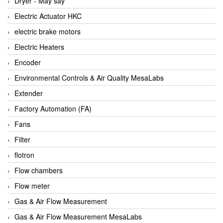
Dryer - Máy sấy
Anritsu
Electric Actuator HKC
ANTEC S.A
electric brake motors
Antico pumps
Electric Heaters
Anybus/ HMS
Encoder
AOBEN
Environmental Controls & Air Quality MesaLabs
Apex Dynamics Vietnam
Extender
Apex Dynamics Vietnam
Factory Automation (FA)
Apiste
Fans
APLISENS VietNam
Filter
Apollo Fire
flotron
Appleton
Flow chambers
AQ Matic
Flow meter
Aqualabo Vietnam
Gas & Air Flow Measurement
Aquametro
Gas & Air Flow Measurement MesaLabs