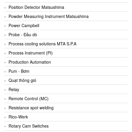
Bihl+wiedemann
Position Detector Matsushima
Bilz
Powder Measuring Instrument Matsushima
Binder Connector
Power Campbell
Biotech
Probe - Đầu dò
BirdX Vietnam
Process cooling solutions MTA S.P.A
BK Vibro
Process Instrument (PI)
Black Box
Production Automation
BlackBox Vietnam
Pum - Bơm
BLAGDON PUMP
Quạt thông gió
Bloom Engineering
Relay
Boneng
Remote Control (MC)
Bopp & Reuther Messtechnik
Resistance spot welding
Bosch
Rico-Werk
Boydcorp
Rotary Cam Switches