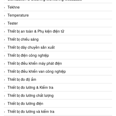
CCS
Tekhne
CD Automation
Temperature
CEAG Sicherheitst
Tester
CEIA Vietnam
Thiết bị an toàn & Phụ kiện điện tử
Celduc Vietnam
Thiết bị chiếu sáng
Cemb
Thiết bị dây chuyền sản xuất
Centec GmbH
Thiết bị điện công nghiệp
CEQUBE
Thiết bị điều khiển máy phát điện
CHAUVIN ARNOUX
Thiết bị điều khiển van công nghiệp
Checkline
Thiết bị đo độ ẩm
Chino
Thiết bị đo lường & Kiểm tra
Chiyoda Seiki
Thiết bị đo lường chất lượng
Chiyoda-Tsusho
Thiết bị đo lường điện
Chongqing Huaneng
Thiết bị đo lường và kiểm tra