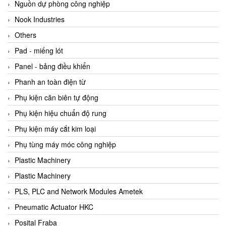
Beijer
Nguồn dự phòng công nghiệp
Beinlich-pumps
Nook Industries
Beka
Others
BEKO
Pad - miếng lót
Belimo
Panel - bảng điều khiển
Benetech Vietnam
Phanh an toàn điện từ
Bently Nevada
Phụ kiện căn biên tự động
Bentone Vietnam
Phụ kiện hiệu chuẩn độ rung
Bernstein Vietnam
Phụ kiện máy cắt kim loại
Berthold
Phụ tùng máy móc công nghiệp
Bestech
Plastic Machinery
Bestech
Plastic Machinery
BETA
PLS, PLC and Network Modules Ametek
Bifold
Pneumatic Actuator HKC
Bihl+wiedemann
Posital Fraba