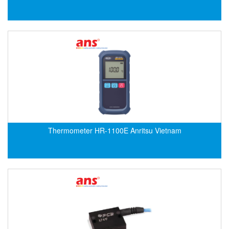
ECKERLE
Ecom-EX
ECONEX
Edward
EES
EGE Elektronik
Eilersen Vietnam
Ekstrom-Carlson
Thermometer HR-1100E Anritsu Vietnam
Elands Cable Vietnam
Elap Vietnam
Electro Adda
Electro Industries
Electronic Design System S.R.L Vietnam
Electronics Inc. Viet Nam