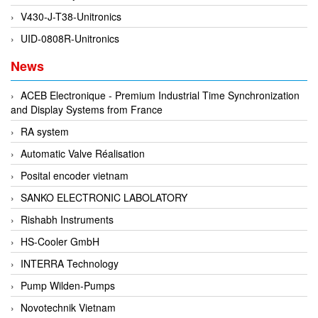
EPC
V430-J-T38-Unitronics
EPE Process Filters & Accumulators
UID-0808R-Unitronics
Epro/Emerson
News
ERE WIRELESS
Erhardt-Leimer
ACEB Electronique - Premium Industrial Time Synchronization
and Display Systems from France
Erhardt-Leimer
RA system
Erhardt-leimer
Automatic Valve Réalisation
ERICHSEN
Posital encoder vietnam
Erinda/Delta
SANKO ELECTRONIC LABOLATORY
ESA Automation Vietnam
Rishabh Instruments
Esa Pyronics
HS-Cooler GmbH
Euchner
INTERRA Technology
EUCHNER GmbH + Co. KG VietNam
Pump Wilden-Pumps
Eurotherm Vietnam
Novotechnik Vietnam
Eurovent