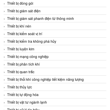
Chromalox
Thiết bị đóng gói
ChuanYi
Thiết bị giám sát điện
CIC
Thiết bị giám sát phanh điện từ thông minh
Clage
Thiết bị khí nén
Clake Fololo
Thiết bị kiểm soát vị trí
Clark Cooper
Thiết bị kiểm tra không phá hủy
CMC Ventilazione
Thiết bị luyện kim
Coax Valves Inc
Thiết bị mạng công nghiệp
Codel
Thiết bị phân tích khí
Cofimco
Thiết bị quan trắc
Coltraco
Thiết bị thổi khí công nghiệp tiết kiệm năng lượng
Comat Releco
Thiết bị thủy lực
Comax
Thiết bị tự động hóa
COMETECH VietNam
Thiết bị vật tư ngành lạnh
COMFILE Technology
Thiết bị xử lý tín hiệu