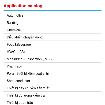
Application catalog
Evoqua
EXAIR
Automotive
Exergen
Building
Exide Technologies Vietnam
Chemical
EXOR
Điều khiển chuyển động
FAIRCHILD
Food&Beverage
FANUC
HVAC (LAB)
FDM/ F.lli Della Marca Srl
Measuring & Inspection ( M&I)
FEIN
Pharmacy
Felm
Pora - thiết bị kiểm soát vị trí
FESTO
Semi-conductor
FHF (EATON Crouse-Hinds)
Thiết bị dây chuyền sản xuất
Fife/ Maxcess
Thiết bị đo lường kiểm tra
Fimet
Thiết bị quan trắc