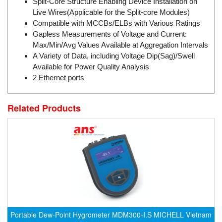
DSTI
Split-Core Structure Enabling Device Installation on
Live Wires(Applicable for the Split-core Modules)
DUCATI
Compatible with MCCBs/ELBs with Various Ratings
Duclean
Gapless Measurements of Voltage and Current:
Max/Min/Avg Values Available at Aggregation Intervals
Dukin Besko
A Variety of Data, including Voltage Dip(Sag)/Swell
Dunkermotoren
Available for Power Quality Analysis
Durag
2 Ethernet ports
Dwyer
Related Products
DYH
Dynisco
E+E ELEKTRONIK
E+H
E2S
Earthtech
Eaton
Portable Dew-Point Hygrometer MDM300-I.S MICHELL Vietnam
EBMPAPST