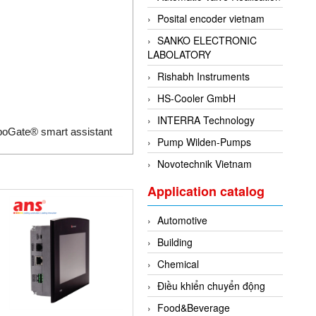
Posital encoder vietnam
SANKO ELECTRONIC
LABOLATORY
Rishabh Instruments
HS-Cooler GmbH
INTERRA Technology
mpoGate® smart assistant
Pump Wilden-Pumps
Novotechnik Vietnam
Application catalog
Automotive
Building
Chemical
Điều khiển chuyển động
Food&Beverage