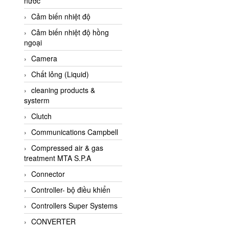
nước
AI-Tek Vietnam
Cảm biến nhiệt độ
Akerstroms Viet Nam
Cảm biến nhiệt độ hồng
AKO Armaturen &
ngoại
Separationstechnik
Camera
AKO Armaturen &
Separationstechnik Vietnam
Chất lỏng (Liquid)
AKUSENSE
cleaning products &
systerm
ALA OFFICINE SPA
Clutch
Albrecht-Automatik Viet
Nam
Communications Campbell
Allen Bradley Vietnam
Compressed air & gas
treatment MTA S.P.A
Alpha Moisture Vietnam
Connector
Alpha-Achem Vietnam
Controller- bộ điều khiển
Alphino
Controllers Super Systems
ALRE-IT Vietnam
CONVERTER
Altech