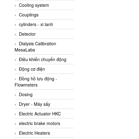
Cooling system
Amarillo Gear
Couplings
Ametek
cylinders - xi lanh
AMPTRON Vietnam
Detector
AND Vietnam
Dialysis Calibration
ANDERSON-NEGELE
MesaLabs
ANDILOG Technologies
Điều khiển chuyển động
Vietnam
Động cơ điện
Anritsu
Đồng hồ lưu động -
ANTEC S.A
Flowmeters
Antico pumps
Dosing
Anybus/ HMS
Dryer - Máy sấy
AOBEN
Electric Actuator HKC
Apex Dynamics Vietnam
electric brake motors
Apex Dynamics Vietnam
Electric Heaters
Apiste