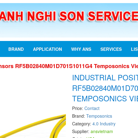
BRAND
APPLICATION
WHY ANS
SERVICES
LI
 Sensors RF5B02840M01D701S1011G4 Temposonics Vi
INDUSTRIAL POS
RF5B02840M01D70
TEMPOSONICS V
Price:
Contact
Brand:
Temposonics
Category:
4.0 Industry
Supplier:
ansvietnam