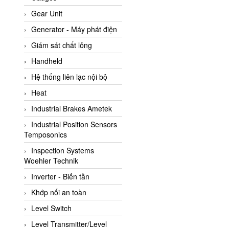
ATC Pneumatic
Gear Unit
ATEX System
Generator - Máy phát điện
ATI - IA
Giám sát chất lỏng
ATI (Analytical Technology
Handheld
Inc)
Hệ thống liên lạc nội bộ
Atos
Heat
Atrax
Industrial Brakes Ametek
Auma
Industrial Position Sensors
Autec
Temposonics
Auto Flow
Inspection Systems
Automatic valve
Woehler Technik
Aventics
Inverter - Biến tần
Avproglobal
Khớp nối an toàn
Axiomtek
Level Switch
AZBIL
Level Transmitter/Level