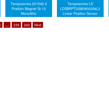
Temposonics 201542-2
Temposonics LD
Position Magnet Sr-12
LDSBRPT02M09002A4L2
Monolithic
Linear Position Sensor
5
…
239
240
Next