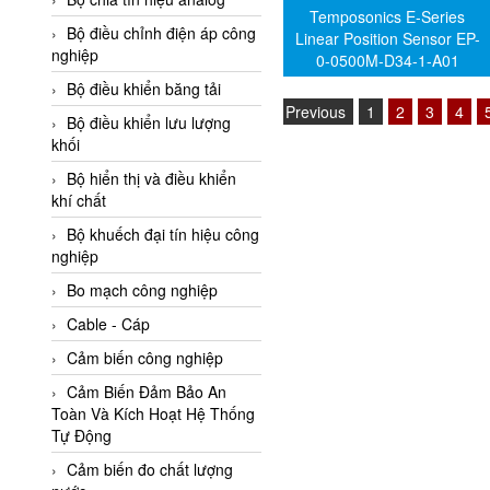
Temposonics E-Series
Adler Vietnam
Bộ điều chỉnh điện áp công
Linear Position Sensor EP-
Ados Vietnam
nghiệp
0-0500M-D34-1-A01
Advanced Energy Vietnam
Bộ điều khiển băng tải
Previous
1
2
3
4
Advantech Vietnam
Bộ điều khiển lưu lượng
khối
Agate Vietnam
Bộ hiển thị và điều khiển
AGR International Vietnam
khí chất
Aichi Tokei Denki Vietnam
Bộ khuếch đại tín hiệu công
nghiệp
Aii Vietnam
AIKOH
Bo mạch công nghiệp
AINUO Vietnam
Cable - Cáp
AIR MAJOR
Cảm biến công nghiệp
Aira Euro Automation
Cảm Biến Đảm Bảo An
Toàn Và Kích Hoạt Hệ Thống
Airtac Vietnam
Tự Động
Airtec Vietnam
Cảm biến đo chất lượng