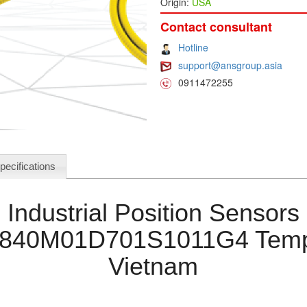
Origin:
USA
Contact consultant
Hotline
support@ansgroup.asia
0911472255
pecifications
Industrial Position Sensors
840M01D701S1011G4 Temp
Vietnam