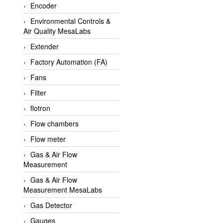
Encoder
APLISENS VietNam
Environmental Controls &
Apollo Fire
Air Quality MesaLabs
Appleton
Extender
AQ Matic
Factory Automation (FA)
Aqualabo Vietnam
Fans
Aquametro
Filter
ARCA Regler
flotron
Arcos Hydraulik
Flow chambers
Ardetem-Sfere-Vietnam
Flow meter
Argal
Gas & Air Flow
Measurement
AS ENERGI
Gas & Air Flow
ASCO CO2
Measurement MesaLabs
Asker
Gas Detector
AT2E
Gauges