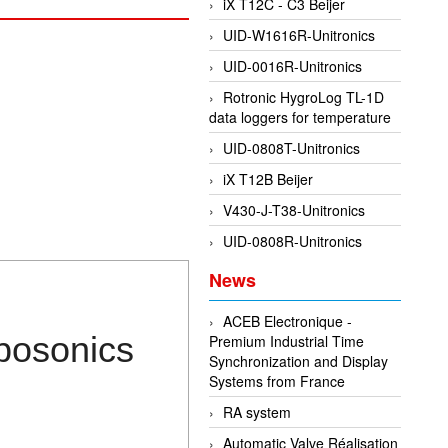
iX T12C - C3 Beijer
UID-W1616R-Unitronics
UID-0016R-Unitronics
Rotronic HygroLog TL-1D
data loggers for temperature
UID-0808T-Unitronics
iX T12B Beijer
V430-J-T38-Unitronics
UID-0808R-Unitronics
News
ACEB Electronique -
osonics
Premium Industrial Time
Synchronization and Display
Systems from France
RA system
Automatic Valve Réalisation