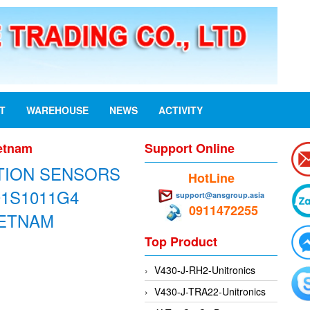
ST
WAREHOUSE
NEWS
ACTIVITY
etnam
Support Online
ITION SENSORS
HotLine
1S1011G4
support@ansgroup.asia
0911472255
IETNAM
Top Product
V430-J-RH2-Unitronics
V430-J-TRA22-Unitronics