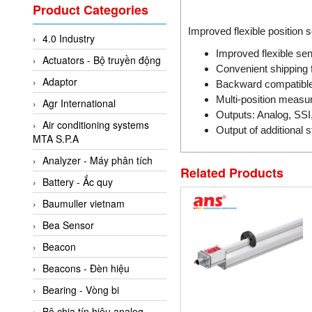
Valcom Vietnam
Product Categories
Woodward Vietnam
Improved flexible position 
4.0 Industry
3CTEST Vietnam
Improved flexible se
Actuators - Bộ truyền động
4B VietNam Vietnam
Convenient shipping f
Adaptor
Backward compatibl
ABB Vietnam
Multi-position measu
Agr International
AC Infinity Vietnam
Outputs: Analog, S
Air conditioning systems
AC&E Telecommunications
Output of additional
MTA S.P.A
AC&T Vietnam
Analyzer - Máy phân tích
Related Products
Accepta Vietnam
Battery - Ắc quy
ACCUMAC Vietnam
Baumuller vietnam
AccuWeb Vietnam
Bea Sensor
Acey
Beacon
ACOEM Vietnam
Beacons - Đèn hiệu
ADCA Vietnam
Bearing - Vòng bi
ADFweb Vietnam
Bộ chia tín hiệu analog