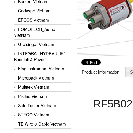
Burkert Vietnam
Cedaspe Vietnam
EPCOS Vietnam
FOMOTECH_Autho
VietNam
Greisinger Vietnam
INTEGRAL HYDRAULIK/
Bondioli & Pavesi
King instrument Vietnam
Product information
S
Micropack Vietnam
Multitek Vietnam
Profac Vietnam
RF5B02
Solo Tester Vietnam
STEGO Vietnam
TE Wire & Cable Vietnam