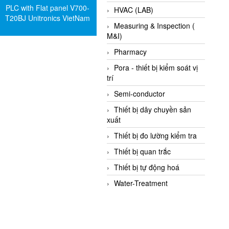
PLC with Flat panel V700-
HVAC (LAB)
T20BJ Unitronics VietNam
Measuring & Inspection (
M&I)
Pharmacy
Pora - thiết bị kiểm soát vị
trí
Semi-conductor
Thiết bị dây chuyền sản
xuất
Thiết bị đo lường kiểm tra
Thiết bị quan trắc
Thiết bị tự động hoá
Water-Treatment