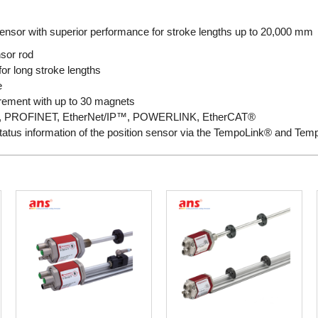
sensor with superior performance for stroke lengths up to 20,000 mm
nsor rod
or long stroke lengths
e
rement with up to 30 magnets
SI, PROFINET, EtherNet/IP™, POWERLINK, EtherCAT®
 status information of the position sensor via the TempoLink® and Te