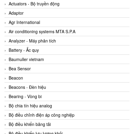
ABB Vietnam
Actuators - Bộ truyền động
AC Infinity Vietnam
Adaptor
AC&E Telecommunications
Agr International
AC&T Vietnam
Air conditioning systems MTA S.P.A
Accepta Vietnam
Analyzer - Máy phân tích
ACCUMAC Vietnam
Battery - Ắc quy
AccuWeb Vietnam
Baumuller vietnam
Acey
Bea Sensor
ACOEM Vietnam
Beacon
ADCA Vietnam
Beacons - Đèn hiệu
ADFweb Vietnam
Bearing - Vòng bi
Adler Vietnam
Bộ chia tín hiệu analog
Ados Vietnam
Bộ điều chỉnh điện áp công nghiệp
Advanced Energy Vietnam
Bộ điều khiển băng tải
Advantech Vietnam
Bộ điều khiển lưu lượng khối