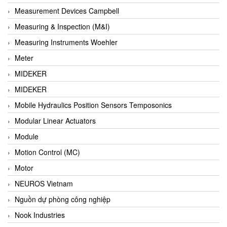
Barel Vietnam
Measurement Devices Campbell
Barksdale
Measuring & Inspection (M&I)
Bartec
Measuring Instruments Woehler
Basco
Meter
Baumer
MIDEKER
Baumuller Vietnam
MIDEKER
Baykee
Mobile Hydraulics Position Sensors Temposonics
BBC Bircher Smart Access
Modular Linear Actuators
BCS ITALY
Module
BEA SENSORS
Motion Control (MC)
Beacon Extender
Motor
Beckhoff
NEUROS Vietnam
Bedook
Nguồn dự phòng công nghiệp
Bei Sensor
Nook Industries