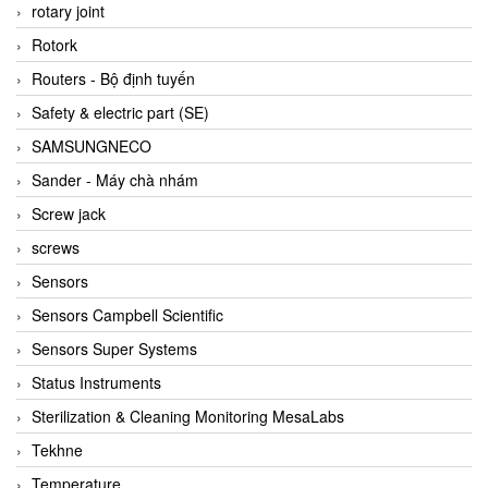
BRAUN Vietnam
rotary joint
Brinkmann Pumpen
Rotork
BRONKHORST
Routers - Bộ định tuyến
Brook Instrument
Safety & electric part (SE)
Brooks Instrument Vietnam
SAMSUNGNECO
Buhler
Sander - Máy chà nhám
BURLING INSTRUMENTS
Screw jack
Burster
screws
BUSCHJOST
Sensors
Calectro
Sensors Campbell Scientific
Campbell Scientific
Sensors Super Systems
Canneed Vietnam
Status Instruments
Cantoni
Sterilization & Cleaning Monitoring MesaLabs
CAPS
Tekhne
CAREL Parts
Temperature