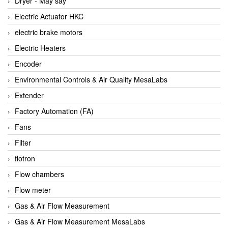
Dryer - Máy sấy
Anritsu
Electric Actuator HKC
ANTEC S.A
electric brake motors
Antico pumps
Electric Heaters
Anybus/ HMS
Encoder
AOBEN
Environmental Controls & Air Quality MesaLabs
Apex Dynamics Vietnam
Extender
Apex Dynamics Vietnam
Factory Automation (FA)
Apiste
Fans
APLISENS VietNam
Filter
Apollo Fire
flotron
Appleton
Flow chambers
AQ Matic
Flow meter
Aqualabo Vietnam
Gas & Air Flow Measurement
Aquametro
Gas & Air Flow Measurement MesaLabs