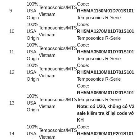
Electro-Sensors Vietnam
100%
Code:
Temposonics/MTS
9
USA
RH5MA1150M01D701S1011
Elektrogas Vietnam
Vietnam
Origin
Temposonics R-Serie
Elektrophysik Vietnam
100%
Code:
Temposonics/MTS
elesa-ganter
10
USA
RH5MA1270M01D701S1011
Vietnam
Origin
Temposonics R-Serie
ELETTA
100%
Code:
Temposonics/MTS
Elettrotek Kabel
11
USA
RH5MA3500M01D701S1011
Vietnam
Origin
Temposonics R-Serie
ELGO Electronic
100%
Code:
ELIS PLZEŇ
Temposonics/MTS
12
USA
RH5MA0130M01D701S1011
Vietnam
ELMEKO
Origin
Temposonics R-Serie
Code:
ELMESS-Thermosystemtechnik
RH5MA0690M01U201S1011
100%
Eltex-Elektrostatik
Temposonics/MTS
Temposonics R-Serie
13
USA
Vietnam
Note: có U20, không có V20,
Eltherm
Origin
sale kiểm tra kĩ lại code với
ELTRA Encoder
KH
ELVEM Vietnam
100%
Code:
Temposonics/MTS
14
USA
RH5MA0260M01P201S1012
Emaco
Vietnam