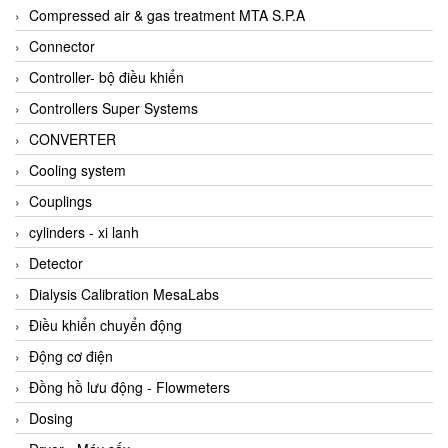
AKUSENSE
Compressed air & gas treatment MTA S.P.A
ALA OFFICINE SPA
Connector
Albrecht-Automatik Viet Nam
Controller- bộ điều khiển
Allen Bradley Vietnam
Controllers Super Systems
Alpha Moisture Vietnam
CONVERTER
Alpha-Achem Vietnam
Cooling system
Alphino
Couplings
ALRE-IT Vietnam
cylinders - xi lanh
Altech
Detector
Amarillo Gear
Dialysis Calibration MesaLabs
Ametek
Điều khiển chuyển động
AMPTRON Vietnam
Động cơ điện
AND Vietnam
Đồng hồ lưu động - Flowmeters
ANDERSON-NEGELE
Dosing
ANDILOG Technologies Vietnam