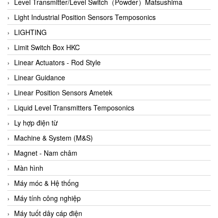
Auma
Level Transmitter/Level Switch（Powder）Matsushima
Autec
Light Industrial Position Sensors Temposonics
Auto Flow
LIGHTING
Automatic valve
Limit Switch Box HKC
Aventics
Linear Actuators - Rod Style
Avproglobal
Linear Guidance
Axiomtek
Linear Position Sensors Ametek
AZBIL
Liquid Level Transmitters Temposonics
B&C Electronics
Ly hợp điện từ
B&R
Machine & System (M&S)
Babcok wilcox
Magnet - Nam châm
Baelz Automatic Vietnam
Màn hình
Bahr Modultechnik Vietnam
Máy móc & Hệ thống
Balluff
Máy tính công nghiệp
BamBo Vietnam
Máy tuốt dây cáp điện