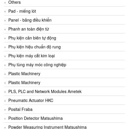
Beijer
Others
Beinlich-pumps
Pad - miếng lót
Beka
Panel - bảng điều khiển
BEKO
Phanh an toàn điện từ
Belimo
Phụ kiện căn biên tự động
Benetech Vietnam
Phụ kiện hiệu chuẩn độ rung
Bently Nevada
Phụ kiện máy cắt kim loại
Bentone Vietnam
Phụ tùng máy móc công nghiệp
Bernstein Vietnam
Plastic Machinery
Berthold
Plastic Machinery
Bestech
PLS, PLC and Network Modules Ametek
Bestech
Pneumatic Actuator HKC
BETA
Posital Fraba
Bifold
Position Detector Matsushima
Bihl+wiedemann
Powder Measuring Instrument Matsushima