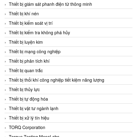
Chromalox
Thiết bị giám sát phanh điện từ thông minh
ChuanYi
Thiết bị khí nén
CIC
Thiết bị kiểm soát vị trí
Clage
Thiết bị kiểm tra không phá hủy
Clake Fololo
Thiết bị luyện kim
Clark Cooper
Thiết bị mạng công nghiệp
CMC Ventilazione
Thiết bị phân tích khí
Coax Valves Inc
Thiết bị quan trắc
Codel
Thiết bị thổi khí công nghiệp tiết kiệm năng lượng
Cofimco
Thiết bị thủy lực
Coltraco
Thiết bị tự động hóa
Comat Releco
Thiết bị vật tư ngành lạnh
Comax
Thiết bị xử lý tín hiệu
COMETECH VietNam
TORQ Corporation
COMFILE Technology
Torque Testing MesaLabs