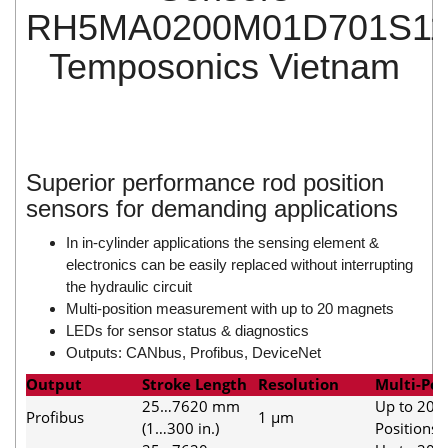
Di-Soric
RH5MA0200M01D701S11
Di-Soric
Temposonics Vietnam
Dixon Valve
Doctor Led Vietnam
DOLD - Autho ANS
Dold Vietnam
Superior performance rod position
Dongdo Tech
sensors for demanding applications
Donghwa Valve
In in-cylinder applications the sensing element &
Dongkun
electronics can be easily replaced without interrupting
the hydraulic circuit
Dosing Pump
Multi-position measurement with up to 20 magnets
DR. NEUMANN Peltier-Technik
LEDs for sensor status & diagnostics
Outputs: CANbus, Profibus, DeviceNet
Driesen Kern
Output
Stroke Length
Resolution
Multi-Pos
Dropsa Vietnam
25…7620 mm
Up to 20
Profibus
1 µm
Druck
(1…300 in.)
Positions