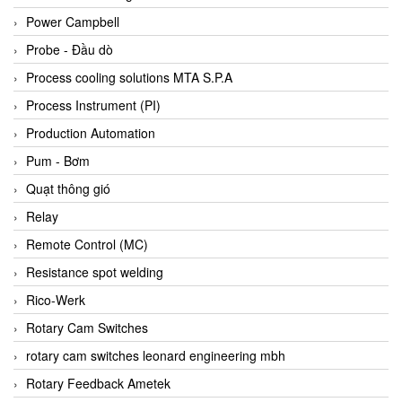
Bihl+wiedemann
Power Campbell
Bilz
Probe - Đầu dò
Binder Connector
Process cooling solutions MTA S.P.A
Biotech
Process Instrument (PI)
BirdX Vietnam
Production Automation
BK Vibro
Pum - Bơm
Black Box
Quạt thông gió
BlackBox Vietnam
Relay
BLAGDON PUMP
Remote Control (MC)
Bloom Engineering
Resistance spot welding
Boneng
Rico-Werk
Bopp & Reuther Messtechnik
Rotary Cam Switches
Bosch
rotary cam switches leonard engineering mbh
Boydcorp
Rotary Feedback Ametek