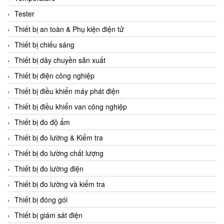
CCS
Tester
CD Automation
Thiết bị an toàn & Phụ kiện điện tử
CEAG Sicherheitst
Thiết bị chiếu sáng
CEIA Vietnam
Thiết bị dây chuyền sản xuất
Celduc Vietnam
Thiết bị điện công nghiệp
Cemb
Thiết bị điều khiển máy phát điện
Centec GmbH
Thiết bị điều khiển van công nghiệp
CEQUBE
Thiết bị đo độ ẩm
CHAUVIN ARNOUX
Thiết bị đo lường & Kiểm tra
Checkline
Thiết bị đo lường chất lượng
Chino
Thiết bị đo lường điện
Chiyoda Seiki
Thiết bị đo lường và kiểm tra
Chiyoda-Tsusho
Thiết bị đóng gói
Chongqing Huaneng
Thiết bị giám sát điện