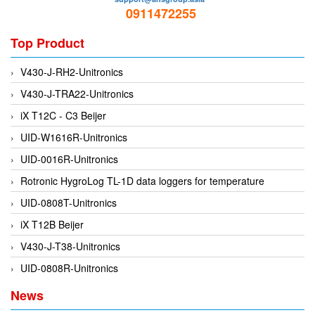
Fine Suntronix
0911472255
FineTek
Top Product
Finna Sensors Vietnam
Fireye
V430-J-RH2-Unitronics
Fischer
V430-J-TRA22-Unitronics
Fisher
iX T12C - C3 Beijer
FISO Vietnam
UID-W1616R-Unitronics
FLENDER
UID-0016R-Unitronics
Flexaust
Rotronic HygroLog TL-1D data loggers for temperature
Flexim
UID-0808T-Unitronics
FLIR
iX T12B Beijer
FLOMAG
V430-J-T38-Unitronics
flotron
UID-0808R-Unitronics
Flow Force/ Super Green Power-Tech
News
Floweserve/PMV