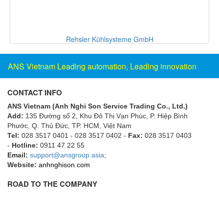
Gasensor
Gave
Gazex
NEW COSMOS ELECTRIC CO.,LTD
GD GODAI ENGINEERING
GE Panametrics
ANS Vietnam Leading automation, Leading innovation
GEDORE
GEFA PROCESSTECHNIK GMBH
CONTACT INFO
Gefran
ANS Vietnam (Anh Nghi Son Service Trading Co., Ltd.)
Add:
135 Đường số 2, Khu Đô Thị Vạn Phúc, P. Hiệp Bình
Gems Sensor
Phước, Q. Thủ Đức, TP. HCM
, Việt Nam
Gemu
Tel:
028 3517 0401 - 028 3517 0402 -
Fax:
028 3517 0403
-
Hotline:
0911 47 22 55
GENEBRE
Email:
support@ansgroup.asia
;
Genesislamp
Website:
anhnghison.com
Geokon Vietnam
ROAD TO THE COMPANY
GESIPA
Gessmann