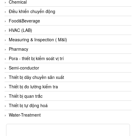
Chemical
Francis Vietnam
Điều khiển chuyển động
FRANKE
Food&Beverage
Freezemod
HVAC (LAB)
Fritsch Vietnam
Measuring & Inspection ( M&I)
FS CABLE
Pharmacy
FS Inc Vietnam
Pora - thiết bị kiểm soát vị trí
FTM Vietnam
Semi-conductor
Fuji
Thiết bị dây chuyền sản xuất
Fujian LEAD
Thiết bị đo lường kiểm tra
Fujikura
Thiết bị quan trắc
Fukuta
Thiết bị tự động hoá
GAI-Tronics
Water-Treatment
Gardasoft
GASDNA Vietnam