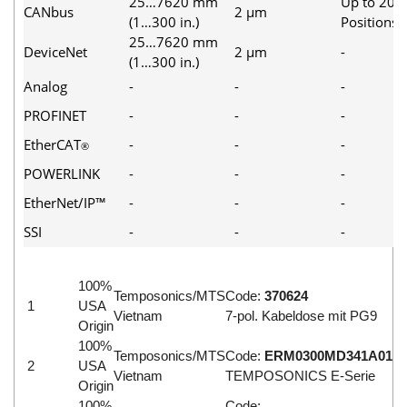
25…7620 mm
Up to 20
DSTI
CANbus
2 µm
(1…300 in.)
Positions
DUCATI
25…7620 mm
DeviceNet
2 µm
-
Duclean
(1…300 in.)
Analog
-
-
-
Dukin Besko
Dunkermotoren
PROFINET
-
-
-
Durag
EtherCAT
-
-
-
®
Dwyer
POWERLINK
-
-
-
DYH
EtherNet/IP™
-
-
-
Dynisco
SSI
-
-
-
E+E ELEKTRONIK
E+H
100%
Temposonics/MTS
Code:
370624
1
USA
E2S
Vietnam
7-pol. Kabeldose mit PG9
Origin
Earthtech
100%
Temposonics/MTS
Code:
ERM0300MD341A01
2
USA
Eaton
Vietnam
TEMPOSONICS E-Serie
Origin
EBMPAPST
100%
Code: