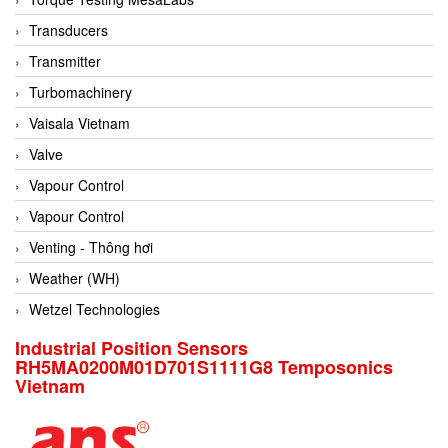
Conch
Transducers
Conductix/ WAMPFLER
Transmitter
Contrec
Turbomachinery
Contrinex
Vaisala Vietnam
Control Solution Minesota
Valve
Copeland
Vapour Control
Cortem
Vapour Control
Cosa Xentaur
Venting - Thông hơi
Cosil
Weather (WH)
Coulton
Wetzel Technologies
Crouzet
Industrial Position Sensors
RH5MA0200M01D701S1111G8 Temposonics
Crowcon
Vietnam
Crutec Dust Zero Vietnam
Crydom