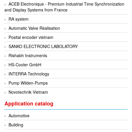
ACEB Electronique - Premium Industrial Time Synchronization
Flowline
and Display Systems from France
Flow-Mon
RA system
Flowserve
Automatic Valve Réalisation
Fluke Process Instruments Vietnam
Posital encoder vietnam
FMS Vietnam
SANKO ELECTRONIC LABOLATORY
FOKO / Wintriss
Rishabh Instruments
Fomotech Vietnam
HS-Cooler GmbH
Forbes Marshall
INTERRA Technology
FORNEY
Pump Wilden-Pumps
Fortex
Novotechnik Vietnam
Fortress
Application catalog
Fossil Power Systems
Automotive
FPZ
Building
Francia Srl Vietnam