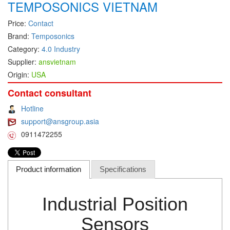
TEMPOSONICS VIETNAM
DEIF
Price:
Contact
Delmhorst VietNam
Brand:
Temposonics
DELTA
Category:
4.0 Industry
Supplier:
ansvietnam
Delta Ohm
Origin:
USA
Delta sensor
Contact consultant
Delta-mobrey
Hotline
DEMA Engineering/ Foam- IT
support@ansgroup.asia
DESAX
0911472255
DET-TRONICS
Deublin
Product information
Specifications
Diakont
Dias Infrared
Industrial Position
DINA Elektronik
Sensors
Dinel