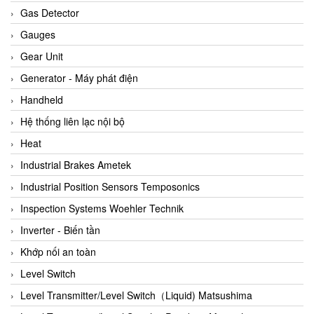
ARCA Regler
Gas Detector
Arcos Hydraulik
Gauges
Ardetem-Sfere-Vietnam
Gear Unit
Argal
Generator - Máy phát điện
AS ENERGI
Handheld
ASCO CO2
Hệ thống liên lạc nội bộ
Asker
Heat
AT2E
Industrial Brakes Ametek
ATC Pneumatic
Industrial Position Sensors Temposonics
ATEX System
Inspection Systems Woehler Technik
ATI - IA
Inverter - Biến tần
ATI (Analytical Technology Inc)
Khớp nối an toàn
Atos
Level Switch
Atrax
Level Transmitter/Level Switch（Liquid) Matsushima