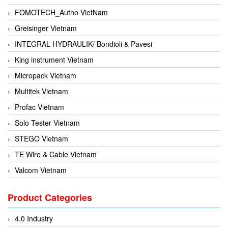
FOMOTECH_Autho VietNam
Greisinger Vietnam
INTEGRAL HYDRAULIK/ Bondioli & Pavesi
King instrument Vietnam
Micropack Vietnam
Multitek Vietnam
Profac Vietnam
Solo Tester Vietnam
STEGO Vietnam
TE Wire & Cable Vietnam
Valcom Vietnam
Woodward Vietnam
Product Categories
3CTEST Vietnam
4B VietNam Vietnam
4.0 Industry