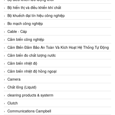
Agate Vietnam
Bộ hiển thị và điều khiển khí chất
AGR International Vietnam
Bộ khuếch đại tín hiệu công nghiệp
Aichi Tokei Denki Vietnam
Bo mạch công nghiệp
Aii Vietnam
Cable - Cáp
AIKOH
Cảm biến công nghiệp
AINUO Vietnam
Cảm Biến Đảm Bảo An Toàn Và Kích Hoạt Hệ Thống Tự Động
AIR MAJOR
Cảm biến đo chất lượng nước
Aira Euro Automation
Cảm biến nhiệt độ
Airtac Vietnam
Cảm biến nhiệt độ hồng ngoại
Airtec Vietnam
Camera
AI-Tek Vietnam
Chất lỏng (Liquid)
Akerstroms Viet Nam
cleaning products & systerm
AKO Armaturen & Separationstechnik
Clutch
AKO Armaturen & Separationstechnik Vietnam
Communications Campbell