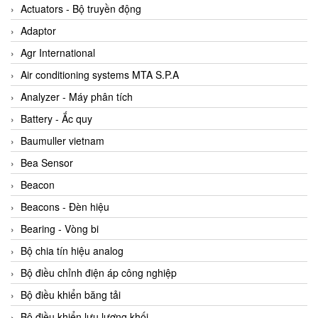
ABB Vietnam
Actuators - Bộ truyền động
AC Infinity Vietnam
Adaptor
AC&E Telecommunications
Agr International
AC&T Vietnam
Air conditioning systems MTA S.P.A
Accepta Vietnam
Analyzer - Máy phân tích
ACCUMAC Vietnam
Battery - Ắc quy
AccuWeb Vietnam
Baumuller vietnam
Acey
Bea Sensor
ACOEM Vietnam
Beacon
ADCA Vietnam
Beacons - Đèn hiệu
ADFweb Vietnam
Bearing - Vòng bi
Adler Vietnam
Bộ chia tín hiệu analog
Ados Vietnam
Bộ điều chỉnh điện áp công nghiệp
Advanced Energy Vietnam
Bộ điều khiển băng tải
Advantech Vietnam
Bộ điều khiển lưu lượng khối