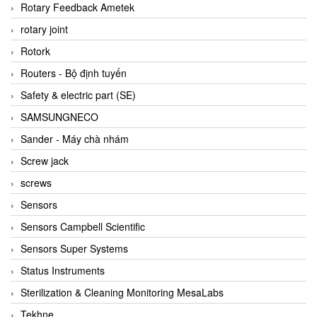
BRAUN Vietnam
Rotary Feedback Ametek
Brinkmann Pumpen
rotary joint
BRONKHORST
Rotork
Brook Instrument
Routers - Bộ định tuyến
Brooks Instrument Vietnam
Safety & electric part (SE)
Buhler
SAMSUNGNECO
BURLING INSTRUMENTS
Sander - Máy chà nhám
Burster
Screw jack
BUSCHJOST
screws
Calectro
Sensors
Campbell Scientific
Sensors Campbell Scientific
Canneed Vietnam
Sensors Super Systems
Cantoni
Status Instruments
CAPS
Sterilization & Cleaning Monitoring MesaLabs
CAREL Parts
Tekhne