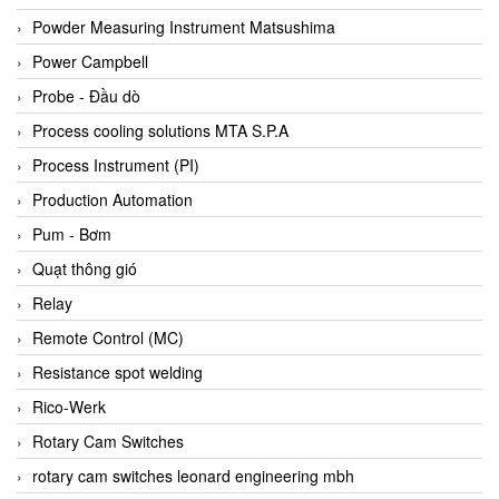
Bihl+wiedemann
Powder Measuring Instrument Matsushima
Bilz
Power Campbell
Binder Connector
Probe - Đầu dò
Biotech
Process cooling solutions MTA S.P.A
BirdX Vietnam
Process Instrument (PI)
BK Vibro
Production Automation
Black Box
Pum - Bơm
BlackBox Vietnam
Quạt thông gió
BLAGDON PUMP
Relay
Bloom Engineering
Remote Control (MC)
Boneng
Resistance spot welding
Bopp & Reuther Messtechnik
Rico-Werk
Bosch
Rotary Cam Switches
Boydcorp
rotary cam switches leonard engineering mbh