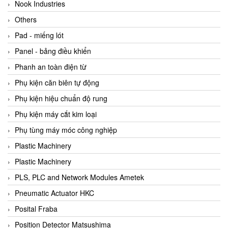
Beijer
Nook Industries
Beinlich-pumps
Others
Beka
Pad - miếng lót
BEKO
Panel - bảng điều khiển
Belimo
Phanh an toàn điện từ
Benetech Vietnam
Phụ kiện căn biên tự động
Bently Nevada
Phụ kiện hiệu chuẩn độ rung
Bentone Vietnam
Phụ kiện máy cắt kim loại
Bernstein Vietnam
Phụ tùng máy móc công nghiệp
Berthold
Plastic Machinery
Bestech
Plastic Machinery
Bestech
PLS, PLC and Network Modules Ametek
BETA
Pneumatic Actuator HKC
Bifold
Posital Fraba
Bihl+wiedemann
Position Detector Matsushima