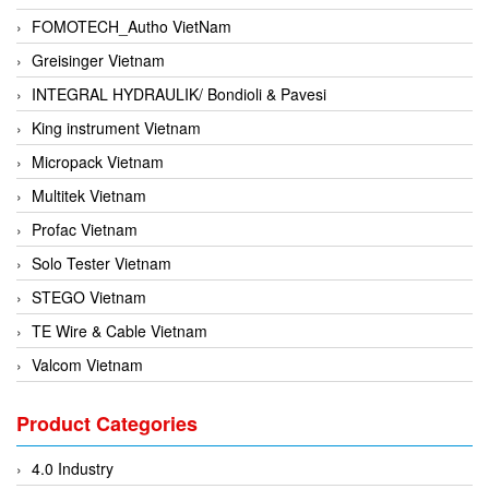
FOMOTECH_Autho VietNam
Greisinger Vietnam
INTEGRAL HYDRAULIK/ Bondioli & Pavesi
King instrument Vietnam
Micropack Vietnam
Multitek Vietnam
Profac Vietnam
Solo Tester Vietnam
STEGO Vietnam
TE Wire & Cable Vietnam
Valcom Vietnam
Woodward Vietnam
Product Categories
3CTEST Vietnam
4B VietNam Vietnam
4.0 Industry