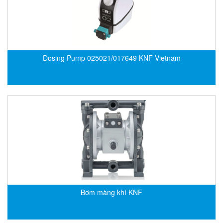
Electro-Sensors Vietnam
Elektrogas Vietnam
Elektrophysik Vietnam
elesa-ganter
Dosing Pump 025021/017649 KNF Vietnam
ELETTA
Elettrotek Kabel
ELGO Electronic
ELIS PLZEŇ
ELMEKO
ELMESS-Thermosystemtechnik
Eltex-Elektrostatik
Eltherm
ELTRA Encoder
Bơm màng khí KNF
ELVEM Vietnam
Emaco