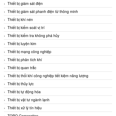
Chromalox
Thiết bị giám sát điện
ChuanYi
Thiết bị giám sát phanh điện từ thông minh
CIC
Thiết bị khí nén
Clage
Thiết bị kiểm soát vị trí
Clake Fololo
Thiết bị kiểm tra không phá hủy
Clark Cooper
Thiết bị luyện kim
CMC Ventilazione
Thiết bị mạng công nghiệp
Coax Valves Inc
Thiết bị phân tích khí
Codel
Thiết bị quan trắc
Cofimco
Thiết bị thổi khí công nghiệp tiết kiệm năng lượng
Coltraco
Thiết bị thủy lực
Comat Releco
Thiết bị tự động hóa
Comax
Thiết bị vật tư ngành lạnh
COMETECH VietNam
Thiết bị xử lý tín hiệu
COMFILE Technology
TORQ Corporation