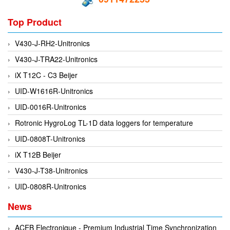
EPC
EPE Process Filters & Accumulators
Top Product
Epro/Emerson
V430-J-RH2-Unitronics
ERE WIRELESS
V430-J-TRA22-Unitronics
Erhardt-Leimer
iX T12C - C3 Beijer
Erhardt-Leimer
UID-W1616R-Unitronics
Erhardt-leimer
UID-0016R-Unitronics
ERICHSEN
Rotronic HygroLog TL-1D data loggers for temperature
Erinda/Delta
UID-0808T-Unitronics
ESA Automation Vietnam
iX T12B Beijer
Esa Pyronics
V430-J-T38-Unitronics
Euchner
UID-0808R-Unitronics
EUCHNER GmbH + Co. KG VietNam
News
Eurotherm Vietnam
Eurovent
ACEB Electronique - Premium Industrial Time Synchronization