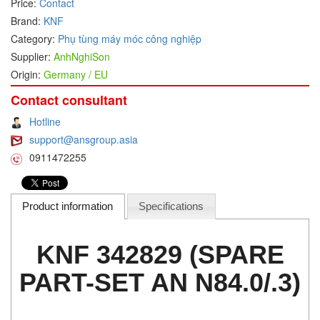
Price:
Contact
Brand:
KNF
DEIF
Category:
Phụ tùng máy móc công nghiệp
Delmhorst VietNam
Supplier:
AnhNghiSon
DELTA
Origin:
Germany / EU
Delta Ohm
Contact consultant
Delta sensor
Hotline
Delta-mobrey
support@ansgroup.asia
DEMA Engineering/ Foam- IT
0911472255
DESAX
DET-TRONICS
Product information
Specifications
Deublin
Diakont
KNF 342829 (SPARE
Dias Infrared
PART-SET AN N84.0/.3)
DINA Elektronik
Dinel