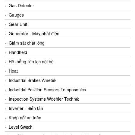
ARCA Regler
Gas Detector
Arcos Hydraulik
Gauges
Ardetem-Sfere-Vietnam
Gear Unit
Argal
Generator - Máy phát điện
AS ENERGI
Giám sát chất lỏng
ASCO CO2
Handheld
Asker
Hệ thống liên lạc nội bộ
AT2E
Heat
ATC Pneumatic
Industrial Brakes Ametek
ATEX System
Industrial Position Sensors Temposonics
ATI - IA
Inspection Systems Woehler Technik
ATI (Analytical Technology Inc)
Inverter - Biến tần
Atos
Khớp nối an toàn
Atrax
Level Switch