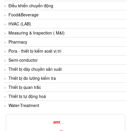
Fine Suntronix
Điều khiển chuyển động
FineTek
Food&Beverage
Finna Sensors Vietnam
HVAC (LAB)
Fireye
Measuring & Inspection ( M&I)
Fischer
Pharmacy
Fisher
Pora - thiết bị kiểm soát vị trí
FISO Vietnam
Semi-conductor
FLENDER
Thiết bị dây chuyền sản xuất
Flexaust
Thiết bị đo lường kiểm tra
Flexim
Thiết bị quan trắc
FLIR
Thiết bị tự động hoá
FLOMAG
Water-Treatment
flotron
Flow Force/ Super Green Power-Tech
Floweserve/PMV