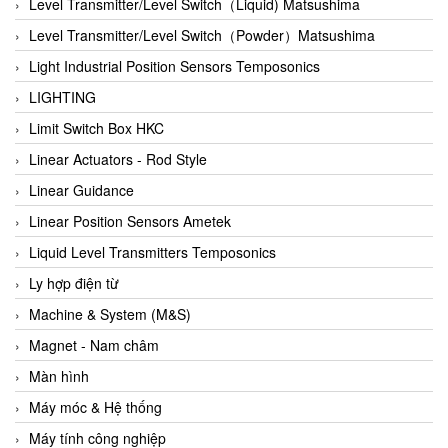
Auma
Level Transmitter/Level Switch（Liquid) Matsushima
Autec
Level Transmitter/Level Switch（Powder）Matsushima
Auto Flow
Light Industrial Position Sensors Temposonics
Automatic valve
LIGHTING
Aventics
Limit Switch Box HKC
Avproglobal
Linear Actuators - Rod Style
Axiomtek
Linear Guidance
AZBIL
Linear Position Sensors Ametek
B&C Electronics
Liquid Level Transmitters Temposonics
B&R
Ly hợp điện từ
Babcok wilcox
Machine & System (M&S)
Baelz Automatic Vietnam
Magnet - Nam châm
Bahr Modultechnik Vietnam
Màn hình
Balluff
Máy móc & Hệ thống
BamBo Vietnam
Máy tính công nghiệp