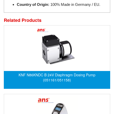
Country of Origin:
100% Made in Germany / EU.
ECKERLE
Ecom-EX
Related Products
ECONEX
Edward
EES
EGE Elektronik
Eilersen Vietnam
Ekstrom-Carlson
Elands Cable Vietnam
KNF N86KNDC B 24V Diaphragm Dosing Pump
Elap Vietnam
(051161/051158)
Electro Adda
Electro Industries
Electronic Design System S.R.L Vietnam
Electronics Inc. Viet Nam