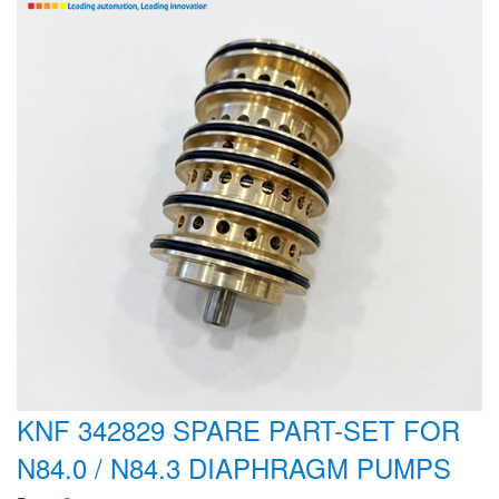
CRYSOUND
CS&P Technologies
CSC
CS-Instrument
cs-instruments
CTC
Cygnus
Cypet Vietnam
Daehan Sensor
Daito Kogyo
Dandong Huayu
Danfoss
KNF 342829 SPARE PART-SET FOR
Datalogic Vietnam
N84.0 / N84.3 DIAPHRAGM PUMPS
Datexel
Debron VietNam