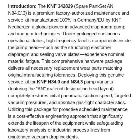
Di-Soric
Introduction:
The
KNF 342829
(Spare Part-Set AN
N84.0/.3) is a premium factory-authorized maintenance and
Di-Soric
service kit manufactured 100% in Germany/EU by KNF
Dixon Valve
Neuberger, a global pioneer in advanced diaphragm pump
and vacuum technologies. Under prolonged continuous
Doctor Led Vietnam
operational duties, high-frequency kinetic components inside
DOLD - Autho ANS
the pump head—such as the structuring elastomer
Dold Vietnam
diaphragm and sealing valve plates—experience nominal
material fatigue. This comprehensive hardware package
Dongdo Tech
delivers all necessary replacement wear parts matching
Donghwa Valve
original manufacturing tolerances. Deploying this genuine
service kit for
KNF N84.0 and N84.3
pump variants
Dongkun
(featuring the "AN" material designation head layout)
Dosing Pump
completely restores initial pneumatic suction speed, targeted
DR. NEUMANN Peltier-Technik
vacuum pressures, and absolute gas-tight characteristics.
Utilizing this package for proactive scheduled maintenance
Driesen Kern
is a cost-effective engineering approach that significantly
Dropsa Vietnam
extends the lifespan of the equipment while safeguarding
laboratory analysis or industrial process lines from
Druck
unintended vacuum drop incidents.