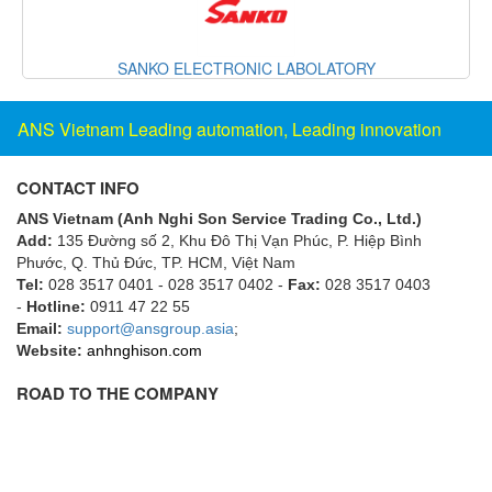
Flowline
Flow-Mon
SANKO ELECTRONIC LABOLATORY
Flowserve
ANS Vietnam Leading automation, Leading innovation
Fluke Process Instruments Vietnam
FMS Vietnam
CONTACT INFO
FOKO / Wintriss
ANS Vietnam (Anh Nghi Son Service Trading Co., Ltd.)
Fomotech Vietnam
Add:
135 Đường số 2, Khu Đô Thị Vạn Phúc, P. Hiệp Bình
Phước, Q. Thủ Đức, TP. HCM
, Việt Nam
Forbes Marshall
Tel:
028 3517 0401 - 028 3517 0402 -
Fax:
028 3517 0403
FORNEY
-
Hotline:
0911 47 22 55
Email:
support@ansgroup.asia
;
Fortex
Website:
anhnghison.com
Fortress
ROAD TO THE COMPANY
Fossil Power Systems
FPZ
Francia Srl Vietnam