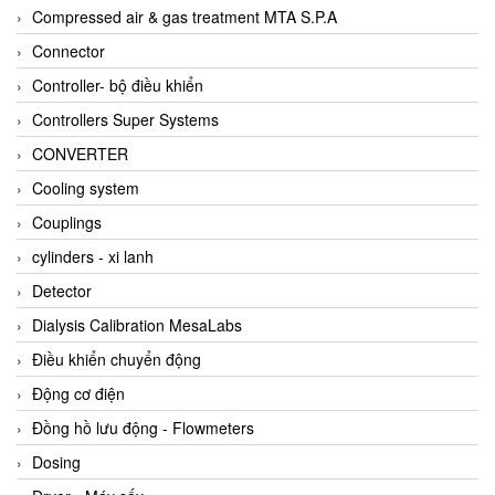
AKUSENSE
Compressed air & gas treatment MTA S.P.A
ALA OFFICINE SPA
Connector
Albrecht-Automatik Viet Nam
Controller- bộ điều khiển
Allen Bradley Vietnam
Controllers Super Systems
Alpha Moisture Vietnam
CONVERTER
Alpha-Achem Vietnam
Cooling system
Alphino
Couplings
ALRE-IT Vietnam
cylinders - xi lanh
Altech
Detector
Amarillo Gear
Dialysis Calibration MesaLabs
Ametek
Điều khiển chuyển động
AMPTRON Vietnam
Động cơ điện
AND Vietnam
Đồng hồ lưu động - Flowmeters
ANDERSON-NEGELE
Dosing
ANDILOG Technologies Vietnam