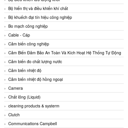
Agate Vietnam
Bộ hiển thị và điều khiển khí chất
AGR International Vietnam
Bộ khuếch đại tín hiệu công nghiệp
Aichi Tokei Denki Vietnam
Bo mạch công nghiệp
Aii Vietnam
Cable - Cáp
AIKOH
Cảm biến công nghiệp
AINUO Vietnam
Cảm Biến Đảm Bảo An Toàn Và Kích Hoạt Hệ Thống Tự Động
AIR MAJOR
Cảm biến đo chất lượng nước
Aira Euro Automation
Cảm biến nhiệt độ
Airtac Vietnam
Cảm biến nhiệt độ hồng ngoại
Airtec Vietnam
Camera
AI-Tek Vietnam
Chất lỏng (Liquid)
Akerstroms Viet Nam
cleaning products & systerm
AKO Armaturen & Separationstechnik
Clutch
AKO Armaturen & Separationstechnik Vietnam
Communications Campbell