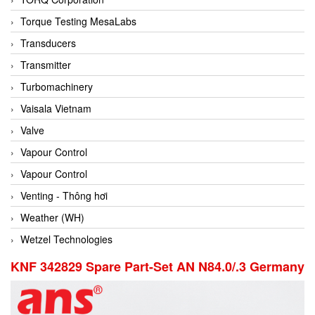
Conch
Torque Testing MesaLabs
Conductix/ WAMPFLER
Transducers
Contrec
Transmitter
Contrinex
Turbomachinery
Control Solution Minesota
Vaisala Vietnam
Copeland
Valve
Cortem
Vapour Control
Cosa Xentaur
Vapour Control
Cosil
Venting - Thông hơi
Coulton
Weather (WH)
Crouzet
Wetzel Technologies
Crowcon
KNF 342829 Spare Part-Set AN N84.0/.3 Germany
Crutec Dust Zero Vietnam
Crydom