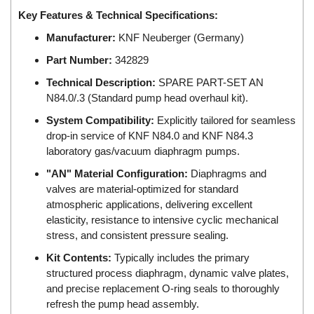
DSTI
Key Features & Technical Specifications:
DUCATI
Manufacturer:
KNF Neuberger (Germany)
Duclean
Part Number:
342829
Dukin Besko
Technical Description:
SPARE PART-SET AN
Dunkermotoren
N84.0/.3 (Standard pump head overhaul kit).
Durag
System Compatibility:
Explicitly tailored for seamless
Dwyer
drop-in service of KNF N84.0 and KNF N84.3
laboratory gas/vacuum diaphragm pumps.
DYH
"AN" Material Configuration:
Diaphragms and
Dynisco
valves are material-optimized for standard
E+E ELEKTRONIK
atmospheric applications, delivering excellent
E+H
elasticity, resistance to intensive cyclic mechanical
stress, and consistent pressure sealing.
E2S
Kit Contents:
Typically includes the primary
Earthtech
structured process diaphragm, dynamic valve plates,
Eaton
and precise replacement O-ring seals to thoroughly
refresh the pump head assembly.
EBMPAPST