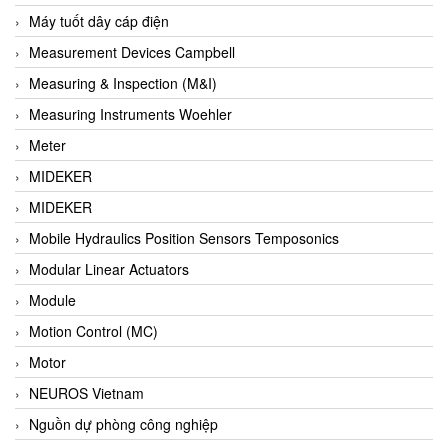
Barel Vietnam
Máy tuốt dây cáp điện
Barksdale
Measurement Devices Campbell
Bartec
Measuring & Inspection (M&I)
Basco
Measuring Instruments Woehler
Baumer
Meter
Baumuller Vietnam
MIDEKER
Baykee
MIDEKER
BBC Bircher Smart Access
Mobile Hydraulics Position Sensors Temposonics
BCS ITALY
Modular Linear Actuators
BEA SENSORS
Module
Beacon Extender
Motion Control (MC)
Beckhoff
Motor
Bedook
NEUROS Vietnam
Bei Sensor
Nguồn dự phòng công nghiệp