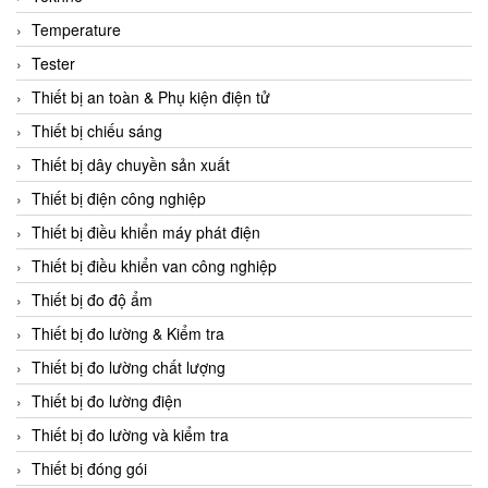
CCS
Temperature
CD Automation
Tester
CEAG Sicherheitst
Thiết bị an toàn & Phụ kiện điện tử
CEIA Vietnam
Thiết bị chiếu sáng
Celduc Vietnam
Thiết bị dây chuyền sản xuất
Cemb
Thiết bị điện công nghiệp
Centec GmbH
Thiết bị điều khiển máy phát điện
CEQUBE
Thiết bị điều khiển van công nghiệp
CHAUVIN ARNOUX
Thiết bị đo độ ẩm
Checkline
Thiết bị đo lường & Kiểm tra
Chino
Thiết bị đo lường chất lượng
Chiyoda Seiki
Thiết bị đo lường điện
Chiyoda-Tsusho
Thiết bị đo lường và kiểm tra
Chongqing Huaneng
Thiết bị đóng gói