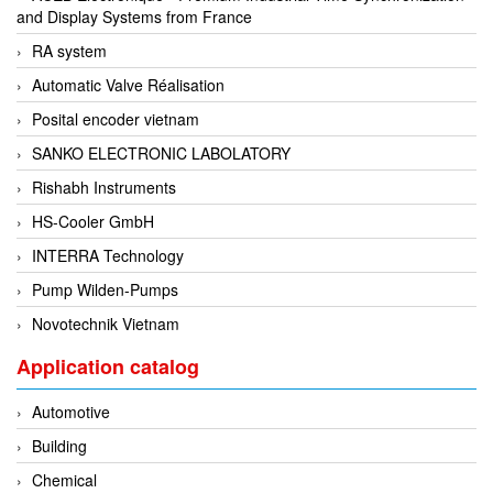
and Display Systems from France
Evoqua
RA system
EXAIR
Automatic Valve Réalisation
Exergen
Posital encoder vietnam
Exide Technologies Vietnam
SANKO ELECTRONIC LABOLATORY
EXOR
Rishabh Instruments
FAIRCHILD
HS-Cooler GmbH
FANUC
INTERRA Technology
FDM/ F.lli Della Marca Srl
Pump Wilden-Pumps
FEIN
Novotechnik Vietnam
Felm
Application catalog
FESTO
FHF (EATON Crouse-Hinds)
Automotive
Fife/ Maxcess
Building
Fimet
Chemical