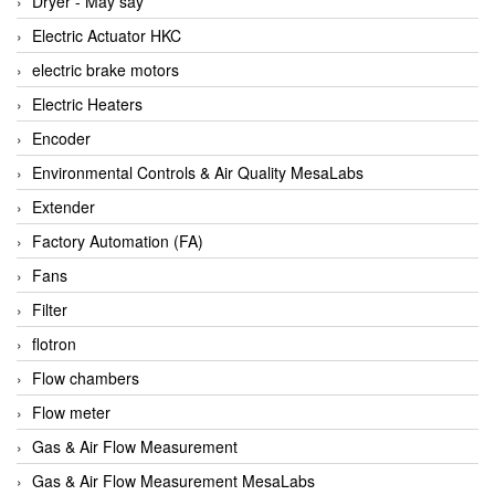
Dryer - Máy sấy
Anritsu
Electric Actuator HKC
ANTEC S.A
electric brake motors
Antico pumps
Electric Heaters
Anybus/ HMS
Encoder
AOBEN
Environmental Controls & Air Quality MesaLabs
Apex Dynamics Vietnam
Extender
Apex Dynamics Vietnam
Factory Automation (FA)
Apiste
Fans
APLISENS VietNam
Filter
Apollo Fire
flotron
Appleton
Flow chambers
AQ Matic
Flow meter
Aqualabo Vietnam
Gas & Air Flow Measurement
Aquametro
Gas & Air Flow Measurement MesaLabs