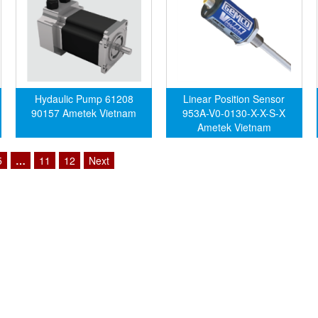
Hydaulic Pump 61208
Linear Position Sensor
90157 Ametek Vietnam
953A-V0-0130-X-X-S-X
Ametek Vietnam
5
…
11
12
Next