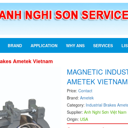
BRAND
APPLICATION
WHY ANS
SERVICES
LI
Brakes Ametek Vietnam
MAGNETIC INDUS
AMETEK VIETNAM
Price:
Contact
Brand:
Ametek
Category:
Industrial Brakes Amet
Supplier:
Anh Nghi Sơn Việt Nam
Origin:
USA