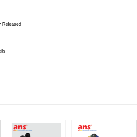
ly Released
ils