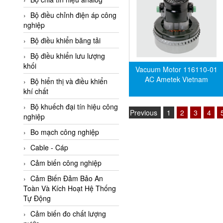
Adler Vietnam
Bộ điều chỉnh điện áp công
Ados Vietnam
nghiệp
Advanced Energy Vietnam
Bộ điều khiển băng tải
Advantech Vietnam
Bộ điều khiển lưu lượng
khối
Vacuum Motor 116110-01
Agate Vietnam
AC Ametek Vietnam
Bộ hiển thị và điều khiển
AGR International Vietnam
khí chất
Aichi Tokei Denki Vietnam
Bộ khuếch đại tín hiệu công
Previous
1
2
3
4
nghiệp
Aii Vietnam
AIKOH
Bo mạch công nghiệp
AINUO Vietnam
Cable - Cáp
AIR MAJOR
Cảm biến công nghiệp
Aira Euro Automation
Cảm Biến Đảm Bảo An
Toàn Và Kích Hoạt Hệ Thống
Airtac Vietnam
Tự Động
Airtec Vietnam
Cảm biến đo chất lượng