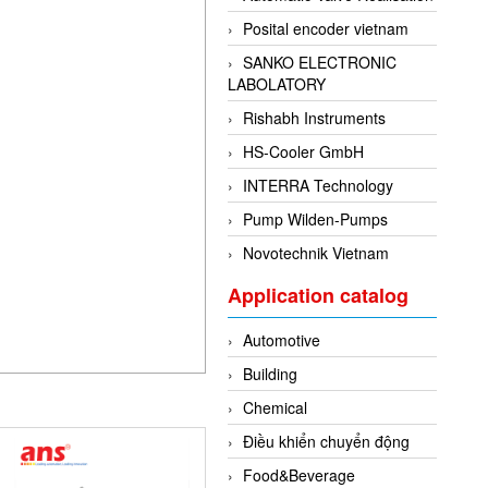
Posital encoder vietnam
SANKO ELECTRONIC
LABOLATORY
Rishabh Instruments
HS-Cooler GmbH
INTERRA Technology
Pump Wilden-Pumps
Novotechnik Vietnam
Application catalog
Automotive
Building
Chemical
Điều khiển chuyển động
Food&Beverage