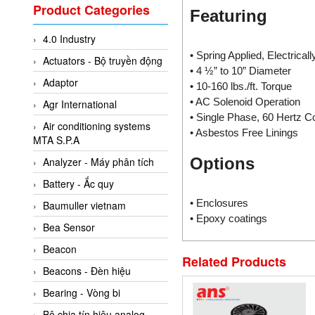
Valcom Vietnam
Product Categories
Featuring
Woodward Vietnam
4.0 Industry
3CTEST Vietnam
• Spring Applied, Electrical
Actuators - Bộ truyền động
4B VietNam Vietnam
• 4 ½” to 10” Diameter
Adaptor
• 10-160 lbs./ft. Torque
ABB Vietnam
• AC Solenoid Operation
Agr International
AC Infinity Vietnam
• Single Phase, 60 Hertz Co
Air conditioning systems
AC&E Telecommunications
• Asbestos Free Linings
MTA S.P.A
AC&T Vietnam
Options
Analyzer - Máy phân tích
Accepta Vietnam
Battery - Ắc quy
ACCUMAC Vietnam
• Enclosures
Baumuller vietnam
AccuWeb Vietnam
• Epoxy coatings
Bea Sensor
Acey
Beacon
Related Products
ACOEM Vietnam
Beacons - Đèn hiệu
ADCA Vietnam
Bearing - Vòng bi
ADFweb Vietnam
Bộ chia tín hiệu analog