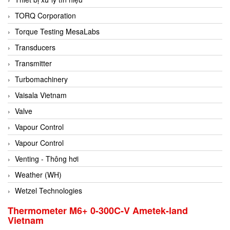
Conch
TORQ Corporation
Conductix/ WAMPFLER
Torque Testing MesaLabs
Contrec
Transducers
Contrinex
Transmitter
Control Solution Minesota
Turbomachinery
Copeland
Vaisala Vietnam
Cortem
Valve
Cosa Xentaur
Vapour Control
Cosil
Vapour Control
Coulton
Venting - Thông hơi
Crouzet
Weather (WH)
Crowcon
Wetzel Technologies
Crutec Dust Zero Vietnam
Thermometer M6+ 0-300C-V Ametek-land
Vietnam
Crydom