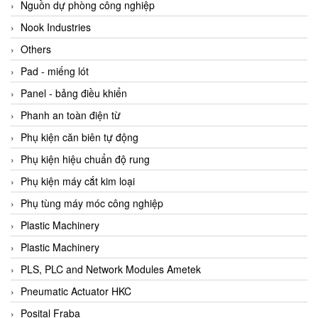
Beijer
Nguồn dự phòng công nghiệp
Beinlich-pumps
Nook Industries
Beka
Others
BEKO
Pad - miếng lót
Belimo
Panel - bảng điều khiển
Benetech Vietnam
Phanh an toàn điện từ
Bently Nevada
Phụ kiện căn biên tự động
Bentone Vietnam
Phụ kiện hiệu chuẩn độ rung
Bernstein Vietnam
Phụ kiện máy cắt kim loại
Berthold
Phụ tùng máy móc công nghiệp
Bestech
Plastic Machinery
Bestech
Plastic Machinery
BETA
PLS, PLC and Network Modules Ametek
Bifold
Pneumatic Actuator HKC
Bihl+wiedemann
Posital Fraba