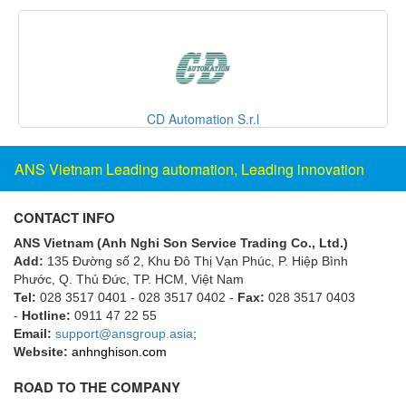
Fine Suntronix
FineTek
Finna Sensors Vietnam
Fireye
CD Automation S.r.l
Fischer
Fisher
ANS Vietnam Leading automation, Leading innovation
FISO Vietnam
FLENDER
CONTACT INFO
Flexaust
ANS Vietnam (Anh Nghi Son Service Trading Co., Ltd.)
Add:
135 Đường số 2, Khu Đô Thị Vạn Phúc, P. Hiệp Bình
Flexim
Phước, Q. Thủ Đức, TP. HCM
, Việt Nam
FLIR
Tel:
028 3517 0401 - 028 3517 0402 -
Fax:
028 3517 0403
-
Hotline:
0911 47 22 55
FLOMAG
Email:
support@ansgroup.asia
;
flotron
Website:
anhnghison.com
Flow Force/ Super Green Power-Tech
ROAD TO THE COMPANY
Floweserve/PMV