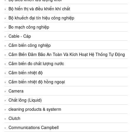
Agate Vietnam
Bộ hiển thị và điều khiển khí chất
AGR International Vietnam
Bộ khuếch đại tín hiệu công nghiệp
Aichi Tokei Denki Vietnam
Bo mạch công nghiệp
Aii Vietnam
Cable - Cáp
AIKOH
Cảm biến công nghiệp
AINUO Vietnam
Cảm Biến Đảm Bảo An Toàn Và Kích Hoạt Hệ Thống Tự Động
AIR MAJOR
Cảm biến đo chất lượng nước
Aira Euro Automation
Cảm biến nhiệt độ
Airtac Vietnam
Cảm biến nhiệt độ hồng ngoại
Airtec Vietnam
Camera
AI-Tek Vietnam
Chất lỏng (Liquid)
Akerstroms Viet Nam
cleaning products & systerm
AKO Armaturen & Separationstechnik
Clutch
AKO Armaturen & Separationstechnik Vietnam
Communications Campbell