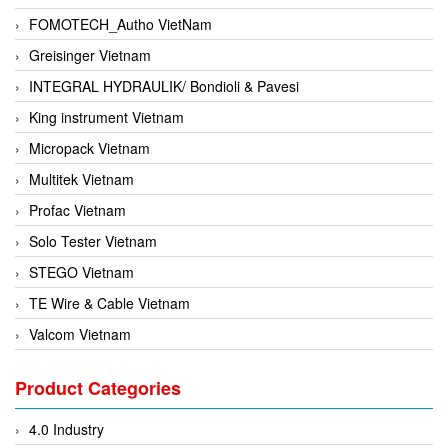
FOMOTECH_Autho VietNam
Greisinger Vietnam
INTEGRAL HYDRAULIK/ Bondioli & Pavesi
King instrument Vietnam
Micropack Vietnam
Multitek Vietnam
Profac Vietnam
Solo Tester Vietnam
STEGO Vietnam
TE Wire & Cable Vietnam
Valcom Vietnam
Woodward Vietnam
Product Categories
3CTEST Vietnam
4B VietNam Vietnam
4.0 Industry