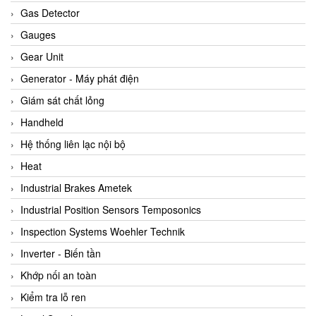
ARCA Regler
Gas Detector
Arcos Hydraulik
Gauges
Ardetem-Sfere-Vietnam
Gear Unit
Argal
Generator - Máy phát điện
AS ENERGI
Giám sát chất lỏng
ASCO CO2
Handheld
Asker
Hệ thống liên lạc nội bộ
AT2E
Heat
ATC Pneumatic
Industrial Brakes Ametek
ATEX System
Industrial Position Sensors Temposonics
ATI - IA
Inspection Systems Woehler Technik
ATI (Analytical Technology Inc)
Inverter - Biến tần
Atos
Khớp nối an toàn
Atrax
Kiểm tra lỗ ren