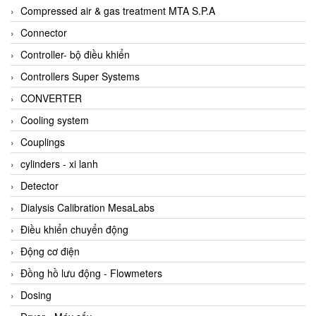
AKUSENSE
Compressed air & gas treatment MTA S.P.A
ALA OFFICINE SPA
Connector
Albrecht-Automatik Viet Nam
Controller- bộ điều khiển
Allen Bradley Vietnam
Controllers Super Systems
Alpha Moisture Vietnam
CONVERTER
Alpha-Achem Vietnam
Cooling system
Alphino
Couplings
ALRE-IT Vietnam
cylinders - xi lanh
Altech
Detector
Amarillo Gear
Dialysis Calibration MesaLabs
Ametek
Điều khiển chuyển động
AMPTRON Vietnam
Động cơ điện
AND Vietnam
Đồng hồ lưu động - Flowmeters
ANDERSON-NEGELE
Dosing
ANDILOG Technologies Vietnam