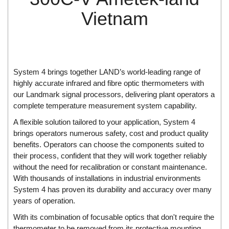
Di-Soric
Vietnam
Di-Soric
Dixon Valve
Doctor Led Vietnam
DOLD - Autho ANS
System 4 brings together LAND’s world-leading range of
highly accurate infrared and fibre optic thermometers with
Dold Vietnam
our Landmark signal processors, delivering plant operators a
Dongdo Tech
complete temperature measurement system capability.
Donghwa Valve
A flexible solution tailored to your application, System 4
brings operators numerous safety, cost and product quality
Dongkun
benefits. Operators can choose the components suited to
Dosing Pump
their process, confident that they will work together reliably
DR. NEUMANN Peltier-Technik
without the need for recalibration or constant maintenance.
With thousands of installations in industrial environments
Driesen Kern
System 4 has proven its durability and accuracy over many
Dropsa Vietnam
years of operation.
Druck
With its combination of focusable optics that don't require the
thermometer to be removed from its protective mounting