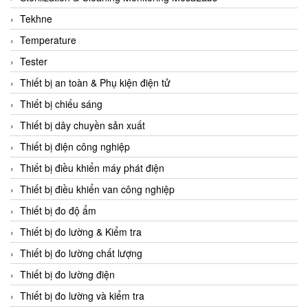
CCS
Tekhne
CD Automation
Temperature
CEAG Sicherheitst
Tester
CEIA Vietnam
Thiết bị an toàn & Phụ kiện điện tử
Celduc Vietnam
Thiết bị chiếu sáng
Cemb
Thiết bị dây chuyền sản xuất
Centec GmbH
Thiết bị điện công nghiệp
CEQUBE
Thiết bị điều khiển máy phát điện
CHAUVIN ARNOUX
Thiết bị điều khiển van công nghiệp
Checkline
Thiết bị đo độ ẩm
Chino
Thiết bị đo lường & Kiểm tra
Chiyoda Seiki
Thiết bị đo lường chất lượng
Chiyoda-Tsusho
Thiết bị đo lường điện
Chongqing Huaneng
Thiết bị đo lường và kiểm tra