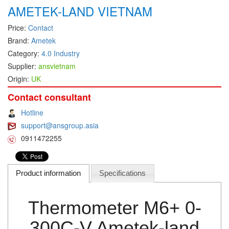
AMETEK-LAND VIETNAM
DEIF
Price:
Contact
Delmhorst VietNam
Brand:
Ametek
DELTA
Category:
4.0 Industry
Delta Ohm
Supplier:
ansvietnam
Origin:
UK
Delta sensor
Delta-mobrey
Contact consultant
DEMA Engineering/ Foam- IT
Hotline
support@ansgroup.asia
DESAX
0911472255
DET-TRONICS
Deublin
Product information
Specifications
Diakont
Dias Infrared
Thermometer M6+ 0-
DINA Elektronik
Dinel
300C-V Ametek-land