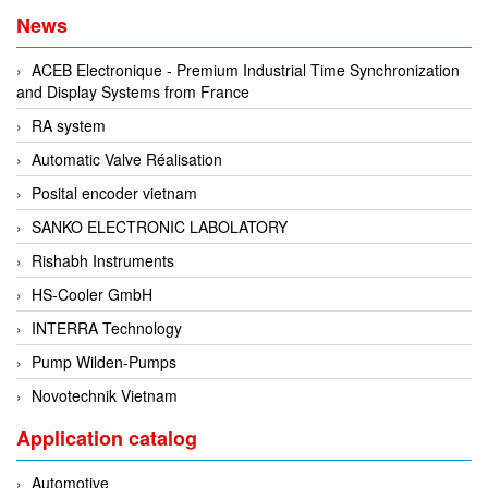
EPC
News
EPE Process Filters & Accumulators
ACEB Electronique - Premium Industrial Time Synchronization
Epro/Emerson
and Display Systems from France
ERE WIRELESS
RA system
Erhardt-Leimer
Automatic Valve Réalisation
Erhardt-Leimer
Posital encoder vietnam
Erhardt-leimer
SANKO ELECTRONIC LABOLATORY
ERICHSEN
Rishabh Instruments
Erinda/Delta
HS-Cooler GmbH
ESA Automation Vietnam
INTERRA Technology
Esa Pyronics
Pump Wilden-Pumps
Euchner
Novotechnik Vietnam
EUCHNER GmbH + Co. KG VietNam
Application catalog
Eurotherm Vietnam
Eurovent
Automotive