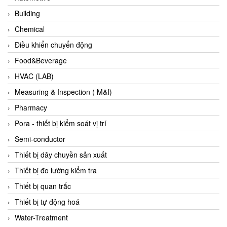
Evoqua
Building
EXAIR
Chemical
Exergen
Điều khiển chuyển động
Exide Technologies Vietnam
Food&Beverage
EXOR
HVAC (LAB)
FAIRCHILD
Measuring & Inspection ( M&I)
FANUC
Pharmacy
FDM/ F.lli Della Marca Srl
Pora - thiết bị kiểm soát vị trí
FEIN
Semi-conductor
Felm
Thiết bị dây chuyền sản xuất
FESTO
Thiết bị đo lường kiểm tra
FHF (EATON Crouse-Hinds)
Thiết bị quan trắc
Fife/ Maxcess
Thiết bị tự động hoá
Fimet
Water-Treatment