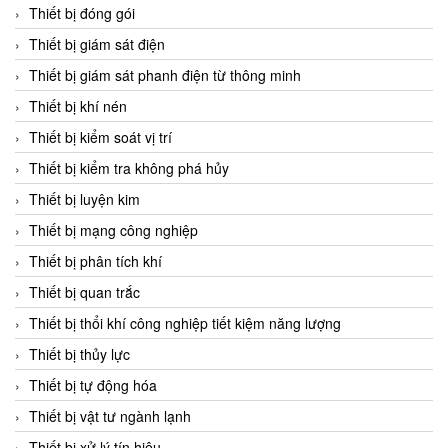
Chromalox
Thiết bị đóng gói
ChuanYi
Thiết bị giám sát điện
CIC
Thiết bị giám sát phanh điện từ thông minh
Clage
Thiết bị khí nén
Clake Fololo
Thiết bị kiểm soát vị trí
Clark Cooper
Thiết bị kiểm tra không phá hủy
CMC Ventilazione
Thiết bị luyện kim
Coax Valves Inc
Thiết bị mạng công nghiệp
Codel
Thiết bị phân tích khí
Cofimco
Thiết bị quan trắc
Coltraco
Thiết bị thổi khí công nghiệp tiết kiệm năng lượng
Comat Releco
Thiết bị thủy lực
Comax
Thiết bị tự động hóa
COMETECH VietNam
Thiết bị vật tư ngành lạnh
COMFILE Technology
Thiết bị xử lý tín hiệu