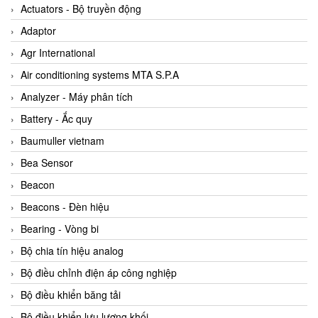
ABB Vietnam
Actuators - Bộ truyền động
AC Infinity Vietnam
Adaptor
AC&E Telecommunications
Agr International
AC&T Vietnam
Air conditioning systems MTA S.P.A
Accepta Vietnam
Analyzer - Máy phân tích
ACCUMAC Vietnam
Battery - Ắc quy
AccuWeb Vietnam
Baumuller vietnam
Acey
Bea Sensor
ACOEM Vietnam
Beacon
ADCA Vietnam
Beacons - Đèn hiệu
ADFweb Vietnam
Bearing - Vòng bi
Adler Vietnam
Bộ chia tín hiệu analog
Ados Vietnam
Bộ điều chỉnh điện áp công nghiệp
Advanced Energy Vietnam
Bộ điều khiển băng tải
Advantech Vietnam
Bộ điều khiển lưu lượng khối