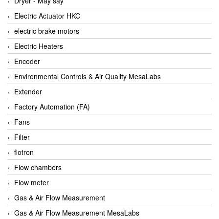
Dryer - Máy sấy
Anritsu
Electric Actuator HKC
ANTEC S.A
electric brake motors
Antico pumps
Electric Heaters
Anybus/ HMS
Encoder
AOBEN
Environmental Controls & Air Quality MesaLabs
Apex Dynamics Vietnam
Extender
Apex Dynamics Vietnam
Factory Automation (FA)
Apiste
Fans
APLISENS VietNam
Filter
Apollo Fire
flotron
Appleton
Flow chambers
AQ Matic
Flow meter
Aqualabo Vietnam
Gas & Air Flow Measurement
Aquametro
Gas & Air Flow Measurement MesaLabs