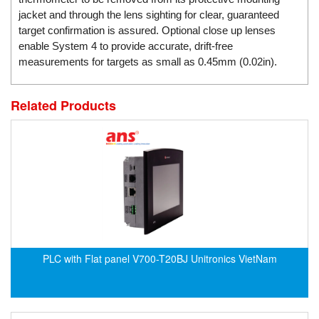
DSTI
jacket and through the lens sighting for clear, guaranteed
DUCATI
target confirmation is assured. Optional close up lenses
Duclean
enable System 4 to provide accurate, drift-free
measurements for targets as small as 0.45mm (0.02in).
Dukin Besko
Dunkermotoren
Related Products
Durag
Dwyer
DYH
Dynisco
E+E ELEKTRONIK
E+H
E2S
PLC with Flat panel V700-T20BJ Unitronics VietNam
Earthtech
Eaton
EBMPAPST