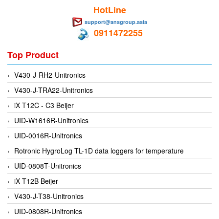
HotLine
EMC PARTNER
support@ansgroup.asia
EMCSOSIN
0911472255
Emerson/Vertiv
Top Product
EMG
Emotron
V430-J-RH2-Unitronics
ENCEL Vietnam
V430-J-TRA22-Unitronics
Endress+Hauser
iX T12C - C3 Beijer
Enensys Vietnam
UID-W1616R-Unitronics
Enerdoor
UID-0016R-Unitronics
Enerpac
Rotronic HygroLog TL-1D data loggers for temperature
ENERSYS
UID-0808T-Unitronics
Enolgas
iX T12B Beijer
Envada
V430-J-T38-Unitronics
Environmental Compliance Products
UID-0808R-Unitronics