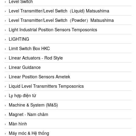
Auma
Level Switch
Autec
Level Transmitter/Level Switch（Liquid) Matsushima
Auto Flow
Level Transmitter/Level Switch（Powder）Matsushima
Automatic valve
Light Industrial Position Sensors Temposonics
Aventics
LIGHTING
Avproglobal
Limit Switch Box HKC
Axiomtek
Linear Actuators - Rod Style
AZBIL
Linear Guidance
B&C Electronics
Linear Position Sensors Ametek
B&R
Liquid Level Transmitters Temposonics
Babcok wilcox
Ly hợp điện từ
Baelz Automatic Vietnam
Machine & System (M&S)
Bahr Modultechnik Vietnam
Magnet - Nam châm
Balluff
Màn hình
BamBo Vietnam
Máy móc & Hệ thống