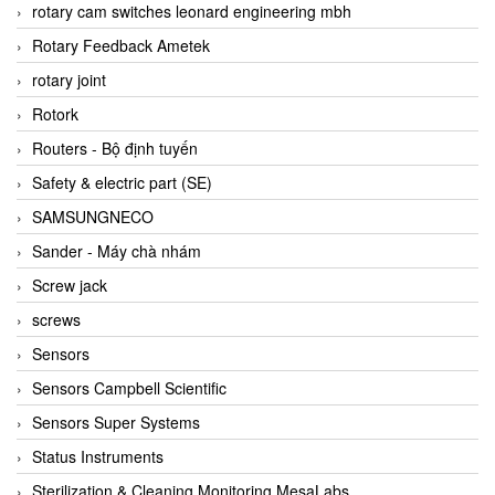
BRAUN Vietnam
rotary cam switches leonard engineering mbh
Brinkmann Pumpen
Rotary Feedback Ametek
BRONKHORST
rotary joint
Brook Instrument
Rotork
Brooks Instrument Vietnam
Routers - Bộ định tuyến
Buhler
Safety & electric part (SE)
BURLING INSTRUMENTS
SAMSUNGNECO
Burster
Sander - Máy chà nhám
BUSCHJOST
Screw jack
Calectro
screws
Campbell Scientific
Sensors
Canneed Vietnam
Sensors Campbell Scientific
Cantoni
Sensors Super Systems
CAPS
Status Instruments
CAREL Parts
Sterilization & Cleaning Monitoring MesaLabs