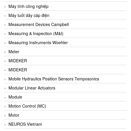
Barel Vietnam
Máy tính công nghiệp
Barksdale
Máy tuốt dây cáp điện
Bartec
Measurement Devices Campbell
Basco
Measuring & Inspection (M&I)
Baumer
Measuring Instruments Woehler
Baumuller Vietnam
Meter
Baykee
MIDEKER
BBC Bircher Smart Access
MIDEKER
BCS ITALY
Mobile Hydraulics Position Sensors Temposonics
BEA SENSORS
Modular Linear Actuators
Beacon Extender
Module
Beckhoff
Motion Control (MC)
Bedook
Motor
Bei Sensor
NEUROS Vietnam