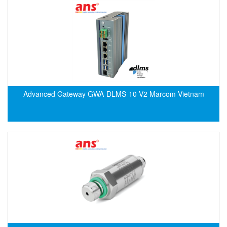
ECKERLE
Ecom-EX
ECONEX
Edward
EES
EGE Elektronik
Advanced Gateway GWA-DLMS-10-V2 Marcom Vietnam
Eilersen Vietnam
Ekstrom-Carlson
Elands Cable Vietnam
Elap Vietnam
Electro Adda
Electro Industries
Electronic Design System S.R.L Vietnam
Electronics Inc. Viet Nam