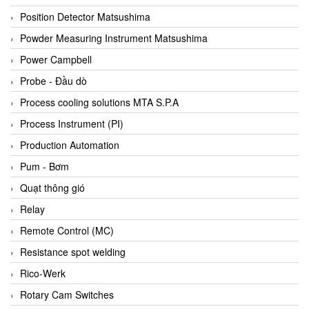
Bihl+wiedemann
Position Detector Matsushima
Bilz
Powder Measuring Instrument Matsushima
Binder Connector
Power Campbell
Biotech
Probe - Đầu dò
BirdX Vietnam
Process cooling solutions MTA S.P.A
BK Vibro
Process Instrument (PI)
Black Box
Production Automation
BlackBox Vietnam
Pum - Bơm
BLAGDON PUMP
Quạt thông gió
Bloom Engineering
Relay
Boneng
Remote Control (MC)
Bopp & Reuther Messtechnik
Resistance spot welding
Bosch
Rico-Werk
Boydcorp
Rotary Cam Switches