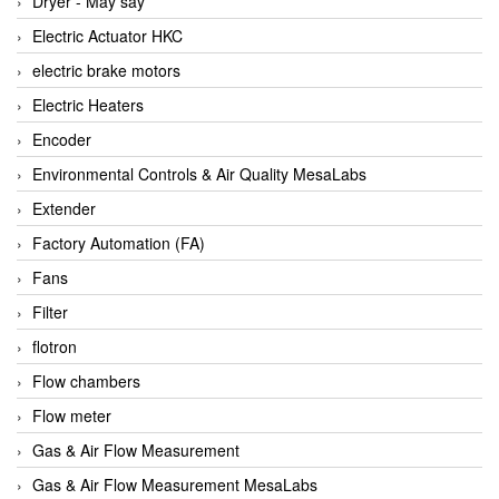
Dryer - Máy sấy
Anritsu
Electric Actuator HKC
ANTEC S.A
electric brake motors
Antico pumps
Electric Heaters
Anybus/ HMS
Encoder
AOBEN
Environmental Controls & Air Quality MesaLabs
Apex Dynamics Vietnam
Extender
Apex Dynamics Vietnam
Factory Automation (FA)
Apiste
Fans
APLISENS VietNam
Filter
Apollo Fire
flotron
Appleton
Flow chambers
AQ Matic
Flow meter
Aqualabo Vietnam
Gas & Air Flow Measurement
Aquametro
Gas & Air Flow Measurement MesaLabs