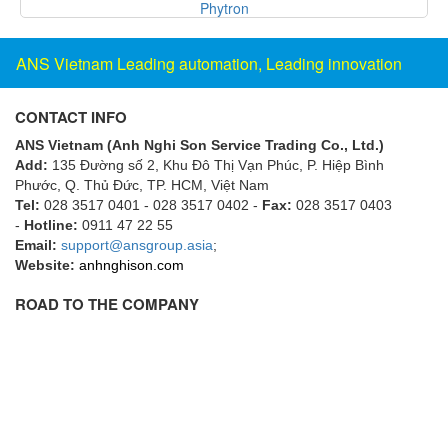
Phytron
Fine Suntronix
FineTek
ANS Vietnam Leading automation, Leading innovation
Finna Sensors Vietnam
Fireye
CONTACT INFO
Fischer
ANS Vietnam (Anh Nghi Son Service Trading Co., Ltd.)
Fisher
Add:
135 Đường số 2, Khu Đô Thị Vạn Phúc, P. Hiệp Bình
Phước, Q. Thủ Đức, TP. HCM
, Việt Nam
FISO Vietnam
Tel:
028 3517 0401 - 028 3517 0402 -
Fax:
028 3517 0403
-
Hotline:
0911 47 22 55
FLENDER
Email:
support@ansgroup.asia
;
Flexaust
Website:
anhnghison.com
Flexim
ROAD TO THE COMPANY
FLIR
FLOMAG
flotron
Flow Force/ Super Green Power-Tech
Floweserve/PMV