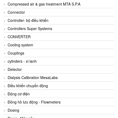
AKUSENSE
Compressed air & gas treatment MTA S.P.A
ALA OFFICINE SPA
Connector
Albrecht-Automatik Viet Nam
Controller- bộ điều khiển
Allen Bradley Vietnam
Controllers Super Systems
Alpha Moisture Vietnam
CONVERTER
Alpha-Achem Vietnam
Cooling system
Alphino
Couplings
ALRE-IT Vietnam
cylinders - xi lanh
Altech
Detector
Amarillo Gear
Dialysis Calibration MesaLabs
Ametek
Điều khiển chuyển động
AMPTRON Vietnam
Động cơ điện
AND Vietnam
Đồng hồ lưu động - Flowmeters
ANDERSON-NEGELE
Dosing
ANDILOG Technologies Vietnam