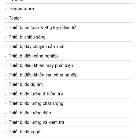
CCS
Temperature
CD Automation
Tester
CEAG Sicherheitst
Thiết bị an toàn & Phụ kiện điện tử
CEIA Vietnam
Thiết bị chiếu sáng
Celduc Vietnam
Thiết bị dây chuyền sản xuất
Cemb
Thiết bị điện công nghiệp
Centec GmbH
Thiết bị điều khiển máy phát điện
CEQUBE
Thiết bị điều khiển van công nghiệp
CHAUVIN ARNOUX
Thiết bị đo độ ẩm
Checkline
Thiết bị đo lường & Kiểm tra
Chino
Thiết bị đo lường chất lượng
Chiyoda Seiki
Thiết bị đo lường điện
Chiyoda-Tsusho
Thiết bị đo lường và kiểm tra
Chongqing Huaneng
Thiết bị đóng gói