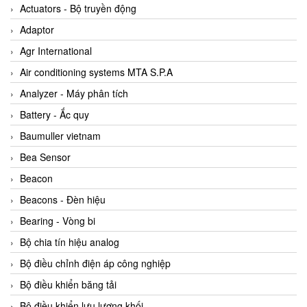
ABB Vietnam
Actuators - Bộ truyền động
AC Infinity Vietnam
Adaptor
AC&E Telecommunications
Agr International
AC&T Vietnam
Air conditioning systems MTA S.P.A
Accepta Vietnam
Analyzer - Máy phân tích
ACCUMAC Vietnam
Battery - Ắc quy
AccuWeb Vietnam
Baumuller vietnam
Acey
Bea Sensor
ACOEM Vietnam
Beacon
ADCA Vietnam
Beacons - Đèn hiệu
ADFweb Vietnam
Bearing - Vòng bi
Adler Vietnam
Bộ chia tín hiệu analog
Ados Vietnam
Bộ điều chỉnh điện áp công nghiệp
Advanced Energy Vietnam
Bộ điều khiển băng tải
Advantech Vietnam
Bộ điều khiển lưu lượng khối