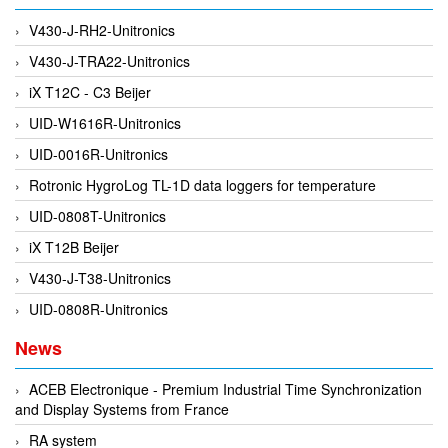
EMC PARTNER
V430-J-RH2-Unitronics
EMCSOSIN
V430-J-TRA22-Unitronics
Emerson/Vertiv
iX T12C - C3 Beijer
EMG
UID-W1616R-Unitronics
Emotron
UID-0016R-Unitronics
ENCEL Vietnam
Rotronic HygroLog TL-1D data loggers for temperature
Endress+Hauser
UID-0808T-Unitronics
Enensys Vietnam
iX T12B Beijer
Enerdoor
V430-J-T38-Unitronics
Enerpac
UID-0808R-Unitronics
ENERSYS
News
Enolgas
ACEB Electronique - Premium Industrial Time Synchronization
Envada
and Display Systems from France
Environmental Compliance Products
RA system