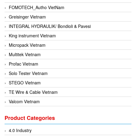
FOMOTECH_Autho VietNam
Greisinger Vietnam
INTEGRAL HYDRAULIK/ Bondioli & Pavesi
King instrument Vietnam
Micropack Vietnam
Multitek Vietnam
Profac Vietnam
Solo Tester Vietnam
STEGO Vietnam
TE Wire & Cable Vietnam
Valcom Vietnam
Woodward Vietnam
Product Categories
3CTEST Vietnam
4B VietNam Vietnam
4.0 Industry