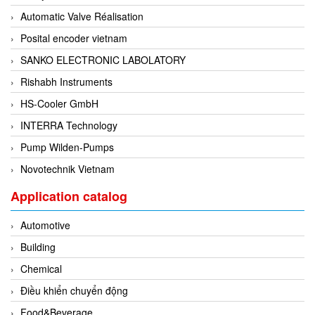
EPC
Automatic Valve Réalisation
EPE Process Filters & Accumulators
Posital encoder vietnam
Epro/Emerson
SANKO ELECTRONIC LABOLATORY
ERE WIRELESS
Rishabh Instruments
Erhardt-Leimer
HS-Cooler GmbH
Erhardt-Leimer
INTERRA Technology
Erhardt-leimer
Pump Wilden-Pumps
ERICHSEN
Novotechnik Vietnam
Erinda/Delta
Application catalog
ESA Automation Vietnam
Esa Pyronics
Automotive
Euchner
Building
EUCHNER GmbH + Co. KG VietNam
Chemical
Eurotherm Vietnam
Điều khiển chuyển động
Eurovent
Food&Beverage