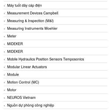
Barel Vietnam
Máy tuốt dây cáp điện
Barksdale
Measurement Devices Campbell
Bartec
Measuring & Inspection (M&I)
Basco
Measuring Instruments Woehler
Baumer
Meter
Baumuller Vietnam
MIDEKER
Baykee
MIDEKER
BBC Bircher Smart Access
Mobile Hydraulics Position Sensors Temposonics
BCS ITALY
Modular Linear Actuators
BEA SENSORS
Module
Beacon Extender
Motion Control (MC)
Beckhoff
Motor
Bedook
NEUROS Vietnam
Bei Sensor
Nguồn dự phòng công nghiệp