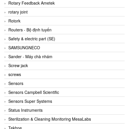
BRAUN Vietnam
Rotary Feedback Ametek
Brinkmann Pumpen
rotary joint
BRONKHORST
Rotork
Brook Instrument
Routers - Bộ định tuyến
Brooks Instrument Vietnam
Safety & electric part (SE)
Buhler
SAMSUNGNECO
BURLING INSTRUMENTS
Sander - Máy chà nhám
Burster
Screw jack
BUSCHJOST
screws
Calectro
Sensors
Campbell Scientific
Sensors Campbell Scientific
Canneed Vietnam
Sensors Super Systems
Cantoni
Status Instruments
CAPS
Sterilization & Cleaning Monitoring MesaLabs
CAREL Parts
Tekhne