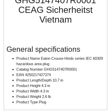
GHG5147407R0001
Di-Soric
CEAG Sicherheitst
Di-Soric
Vietnam
Dixon Valve
Doctor Led Vietnam
DOLD - Autho ANS
Dold Vietnam
General specifications
Dongdo Tech
Donghwa Valve
Product Name Eaton Crouse-Hinds series IEC 60309
hazardous area plug
Dongkun
Catalog Number GHG5147407R0001
Dosing Pump
EAN 4250217427374
Product Length/Depth 10.7 in
DR. NEUMANN Peltier-Technik
Product Height 4.3 in
Driesen Kern
Product Width 4.3 in
Dropsa Vietnam
Product Weight 2.6 lb
Product Type Plug
Druck