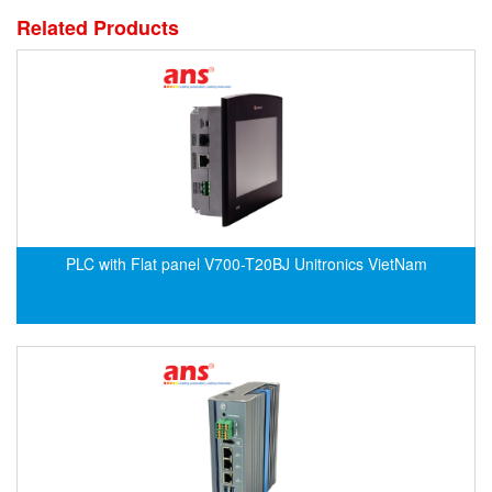
DSTI
Related Products
DUCATI
Duclean
Dukin Besko
Dunkermotoren
Durag
Dwyer
DYH
PLC with Flat panel V700-T20BJ Unitronics VietNam
Dynisco
E+E ELEKTRONIK
E+H
E2S
Earthtech
Eaton
EBMPAPST