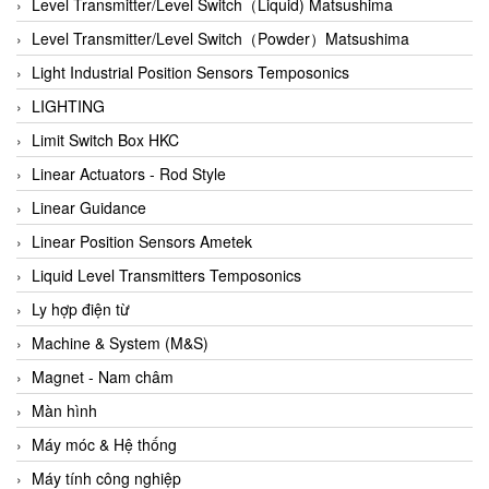
Auma
Level Transmitter/Level Switch（Liquid) Matsushima
Autec
Level Transmitter/Level Switch（Powder）Matsushima
Auto Flow
Light Industrial Position Sensors Temposonics
Automatic valve
LIGHTING
Aventics
Limit Switch Box HKC
Avproglobal
Linear Actuators - Rod Style
Axiomtek
Linear Guidance
AZBIL
Linear Position Sensors Ametek
B&C Electronics
Liquid Level Transmitters Temposonics
B&R
Ly hợp điện từ
Babcok wilcox
Machine & System (M&S)
Baelz Automatic Vietnam
Magnet - Nam châm
Bahr Modultechnik Vietnam
Màn hình
Balluff
Máy móc & Hệ thống
BamBo Vietnam
Máy tính công nghiệp