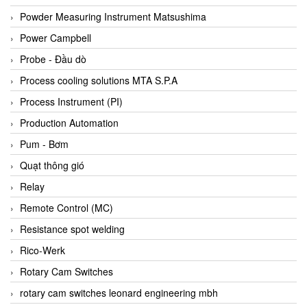
Bihl+wiedemann
Powder Measuring Instrument Matsushima
Bilz
Power Campbell
Binder Connector
Probe - Đầu dò
Biotech
Process cooling solutions MTA S.P.A
BirdX Vietnam
Process Instrument (PI)
BK Vibro
Production Automation
Black Box
Pum - Bơm
BlackBox Vietnam
Quạt thông gió
BLAGDON PUMP
Relay
Bloom Engineering
Remote Control (MC)
Boneng
Resistance spot welding
Bopp & Reuther Messtechnik
Rico-Werk
Bosch
Rotary Cam Switches
Boydcorp
rotary cam switches leonard engineering mbh