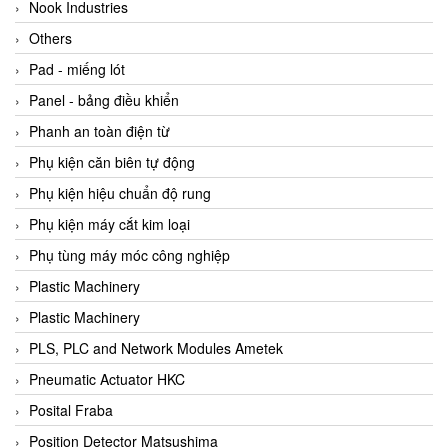
Beijer
Nook Industries
Beinlich-pumps
Others
Beka
Pad - miếng lót
BEKO
Panel - bảng điều khiển
Belimo
Phanh an toàn điện từ
Benetech Vietnam
Phụ kiện căn biên tự động
Bently Nevada
Phụ kiện hiệu chuẩn độ rung
Bentone Vietnam
Phụ kiện máy cắt kim loại
Bernstein Vietnam
Phụ tùng máy móc công nghiệp
Berthold
Plastic Machinery
Bestech
Plastic Machinery
Bestech
PLS, PLC and Network Modules Ametek
BETA
Pneumatic Actuator HKC
Bifold
Posital Fraba
Bihl+wiedemann
Position Detector Matsushima