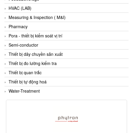
Evoqua
HVAC (LAB)
EXAIR
Measuring & Inspection ( M&I)
Exergen
Pharmacy
Exide Technologies Vietnam
Pora - thiết bị kiểm soát vị trí
EXOR
Semi-conductor
FAIRCHILD
Thiết bị dây chuyền sản xuất
FANUC
Thiết bị đo lường kiểm tra
FDM/ F.lli Della Marca Srl
Thiết bị quan trắc
FEIN
Thiết bị tự động hoá
Felm
Water-Treatment
FESTO
FHF (EATON Crouse-Hinds)
Fife/ Maxcess
Fimet