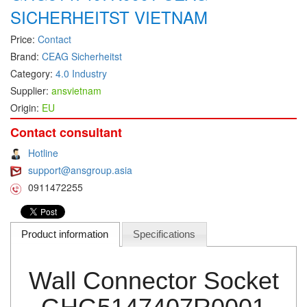
SICHERHEITST VIETNAM
DEIF
Price:
Contact
Delmhorst VietNam
Brand:
CEAG Sicherheitst
DELTA
Category:
4.0 Industry
Delta Ohm
Supplier:
ansvietnam
Delta sensor
Origin:
EU
Delta-mobrey
Contact consultant
DEMA Engineering/ Foam- IT
Hotline
DESAX
support@ansgroup.asia
0911472255
DET-TRONICS
Deublin
Diakont
Product information
Specifications
Dias Infrared
Wall Connector Socket
DINA Elektronik
Dinel