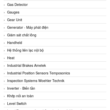
ARCA Regler
Gas Detector
Arcos Hydraulik
Gauges
Ardetem-Sfere-Vietnam
Gear Unit
Argal
Generator - Máy phát điện
AS ENERGI
Giám sát chất lỏng
ASCO CO2
Handheld
Asker
Hệ thống liên lạc nội bộ
AT2E
Heat
ATC Pneumatic
Industrial Brakes Ametek
ATEX System
Industrial Position Sensors Temposonics
ATI - IA
Inspection Systems Woehler Technik
ATI (Analytical Technology Inc)
Inverter - Biến tần
Atos
Khớp nối an toàn
Atrax
Level Switch