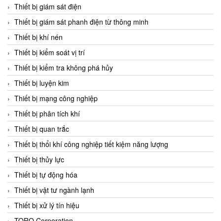
Chromalox
Thiết bị giám sát điện
ChuanYi
Thiết bị giám sát phanh điện từ thông minh
CIC
Thiết bị khí nén
Clage
Thiết bị kiểm soát vị trí
Clake Fololo
Thiết bị kiểm tra không phá hủy
Clark Cooper
Thiết bị luyện kim
CMC Ventilazione
Thiết bị mạng công nghiệp
Coax Valves Inc
Thiết bị phân tích khí
Codel
Thiết bị quan trắc
Cofimco
Thiết bị thổi khí công nghiệp tiết kiệm năng lượng
Coltraco
Thiết bị thủy lực
Comat Releco
Thiết bị tự động hóa
Comax
Thiết bị vật tư ngành lạnh
COMETECH VietNam
Thiết bị xử lý tín hiệu
COMFILE Technology
TORQ Corporation