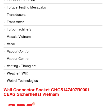
Conch
Torque Testing MesaLabs
Conductix/ WAMPFLER
Transducers
Contrec
Transmitter
Contrinex
Turbomachinery
Control Solution Minesota
Vaisala Vietnam
Copeland
Valve
Cortem
Vapour Control
Cosa Xentaur
Vapour Control
Cosil
Venting - Thông hơi
Coulton
Weather (WH)
Crouzet
Wetzel Technologies
Crowcon
Wall Connector Socket GHG5147407R0001
CEAG Sicherheitst Vietnam
Crutec Dust Zero Vietnam
Crydom