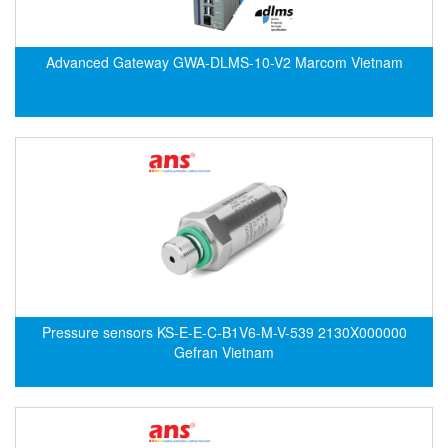
ECKERLE
Ecom-EX
Advanced Gateway GWA-DLMS-10-V2 Marcom Vietnam
ECONEX
Edward
EES
EGE Elektronik
Eilersen Vietnam
Ekstrom-Carlson
Elands Cable Vietnam
Elap Vietnam
Electro Adda
Pressure sensors KS-E-E-C-B1V6-M-V-539 2130X000000
Gefran Vietnam
Electro Industries
Electronic Design System S.R.L Vietnam
Electronics Inc. Viet Nam