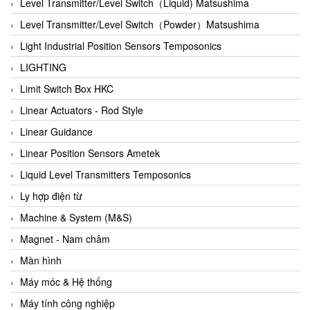
Auma
Level Transmitter/Level Switch（Liquid) Matsushima
Autec
Level Transmitter/Level Switch（Powder）Matsushima
Auto Flow
Light Industrial Position Sensors Temposonics
Automatic valve
LIGHTING
Aventics
Limit Switch Box HKC
Avproglobal
Linear Actuators - Rod Style
Axiomtek
Linear Guidance
AZBIL
Linear Position Sensors Ametek
B&C Electronics
Liquid Level Transmitters Temposonics
B&R
Ly hợp điện từ
Babcok wilcox
Machine & System (M&S)
Baelz Automatic Vietnam
Magnet - Nam châm
Bahr Modultechnik Vietnam
Màn hình
Balluff
Máy móc & Hệ thống
BamBo Vietnam
Máy tính công nghiệp