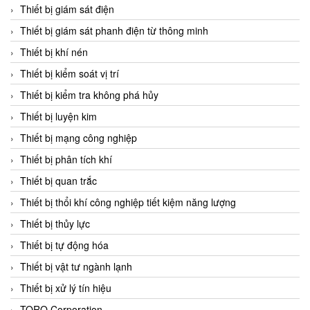
Chromalox
Thiết bị giám sát điện
ChuanYi
Thiết bị giám sát phanh điện từ thông minh
CIC
Thiết bị khí nén
Clage
Thiết bị kiểm soát vị trí
Clake Fololo
Thiết bị kiểm tra không phá hủy
Clark Cooper
Thiết bị luyện kim
CMC Ventilazione
Thiết bị mạng công nghiệp
Coax Valves Inc
Thiết bị phân tích khí
Codel
Thiết bị quan trắc
Cofimco
Thiết bị thổi khí công nghiệp tiết kiệm năng lượng
Coltraco
Thiết bị thủy lực
Comat Releco
Thiết bị tự động hóa
Comax
Thiết bị vật tư ngành lạnh
COMETECH VietNam
Thiết bị xử lý tín hiệu
COMFILE Technology
TORQ Corporation