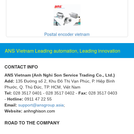
Gestra
GF
Ghisalba
Gill Instruments
SANKO ELECTRONIC LABOLATORY
Giovenzana Vietnam
ANS Vietnam Leading automation, Leading innovation
Glamox
Glavi
CONTACT INFO
Global Encoder Vietnam
ANS Vietnam (Anh Nghi Son Service Trading Co., Ltd.)
Glual
Add:
135 Đường số 2, Khu Đô Thị Vạn Phúc, P. Hiệp Bình
Phước, Q. Thủ Đức, TP. HCM
, Việt Nam
GPA Pump
Tel:
028 3517 0401 - 028 3517 0402 -
Fax:
028 3517 0403
GRAVITY
-
Hotline:
0911 47 22 55
Email:
support@ansgroup.asia
;
Green instruments
Website:
anhnghison.com
GREYSTONE
ROAD TO THE COMPANY
GREYSTONE