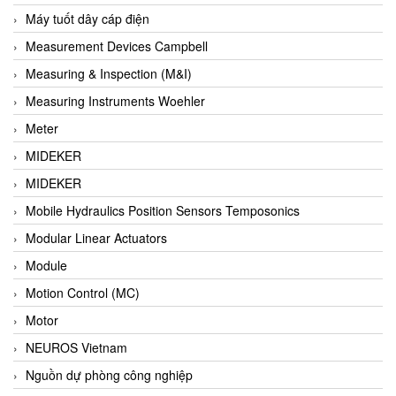
Barel Vietnam
Máy tuốt dây cáp điện
Barksdale
Measurement Devices Campbell
Bartec
Measuring & Inspection (M&I)
Basco
Measuring Instruments Woehler
Baumer
Meter
Baumuller Vietnam
MIDEKER
Baykee
MIDEKER
BBC Bircher Smart Access
Mobile Hydraulics Position Sensors Temposonics
BCS ITALY
Modular Linear Actuators
BEA SENSORS
Module
Beacon Extender
Motion Control (MC)
Beckhoff
Motor
Bedook
NEUROS Vietnam
Bei Sensor
Nguồn dự phòng công nghiệp