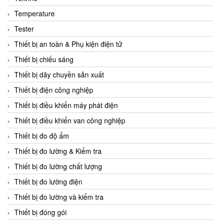
CCS
Temperature
CD Automation
Tester
CEAG Sicherheitst
Thiết bị an toàn & Phụ kiện điện tử
CEIA Vietnam
Thiết bị chiếu sáng
Celduc Vietnam
Thiết bị dây chuyền sản xuất
Cemb
Thiết bị điện công nghiệp
Centec GmbH
Thiết bị điều khiển máy phát điện
CEQUBE
Thiết bị điều khiển van công nghiệp
CHAUVIN ARNOUX
Thiết bị đo độ ẩm
Checkline
Thiết bị đo lường & Kiểm tra
Chino
Thiết bị đo lường chất lượng
Chiyoda Seiki
Thiết bị đo lường điện
Chiyoda-Tsusho
Thiết bị đo lường và kiểm tra
Chongqing Huaneng
Thiết bị đóng gói