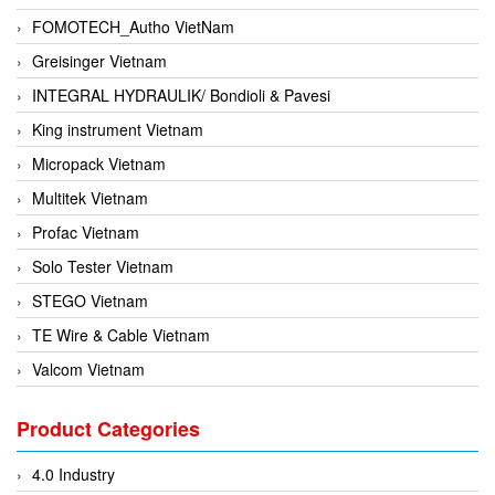
FOMOTECH_Autho VietNam
Greisinger Vietnam
INTEGRAL HYDRAULIK/ Bondioli & Pavesi
King instrument Vietnam
Micropack Vietnam
Multitek Vietnam
Profac Vietnam
Solo Tester Vietnam
STEGO Vietnam
TE Wire & Cable Vietnam
Valcom Vietnam
Woodward Vietnam
Product Categories
3CTEST Vietnam
4B VietNam Vietnam
4.0 Industry