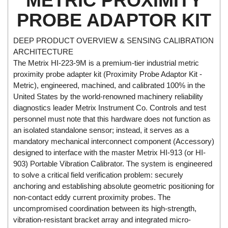
METRIC PROXIMITY
Di-Soric
PROBE ADAPTOR KIT
Di-Soric
Dixon Valve
DEEP PRODUCT OVERVIEW & SENSING CALIBRATION
ARCHITECTURE
Doctor Led Vietnam
The Metrix HI-223-9M is a premium-tier industrial metric
DOLD - Autho ANS
proximity probe adapter kit (Proximity Probe Adaptor Kit -
Metric), engineered, machined, and calibrated 100% in the
Dold Vietnam
United States by the world-renowned machinery reliability
Dongdo Tech
diagnostics leader Metrix Instrument Co. Controls and test
Donghwa Valve
personnel must note that this hardware does not function as
an isolated standalone sensor; instead, it serves as a
Dongkun
mandatory mechanical interconnect component (Accessory)
Dosing Pump
designed to interface with the master Metrix HI-913 (or HI-
903) Portable Vibration Calibrator. The system is engineered
DR. NEUMANN Peltier-Technik
to solve a critical field verification problem: securely
Driesen Kern
anchoring and establishing absolute geometric positioning for
Dropsa Vietnam
non-contact eddy current proximity probes. The
uncompromised coordination between its high-strength,
Druck
vibration-resistant bracket array and integrated micro-