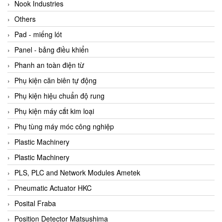
Beijer
Nook Industries
Beinlich-pumps
Others
Beka
Pad - miếng lót
BEKO
Panel - bảng điều khiển
Belimo
Phanh an toàn điện từ
Benetech Vietnam
Phụ kiện căn biên tự động
Bently Nevada
Phụ kiện hiệu chuẩn độ rung
Bentone Vietnam
Phụ kiện máy cắt kim loại
Bernstein Vietnam
Phụ tùng máy móc công nghiệp
Berthold
Plastic Machinery
Bestech
Plastic Machinery
Bestech
PLS, PLC and Network Modules Ametek
BETA
Pneumatic Actuator HKC
Bifold
Posital Fraba
Bihl+wiedemann
Position Detector Matsushima