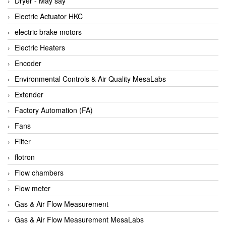
Dryer - Máy sấy
Anritsu
Electric Actuator HKC
ANTEC S.A
electric brake motors
Antico pumps
Electric Heaters
Anybus/ HMS
Encoder
AOBEN
Environmental Controls & Air Quality MesaLabs
Apex Dynamics Vietnam
Extender
Apex Dynamics Vietnam
Factory Automation (FA)
Apiste
Fans
APLISENS VietNam
Filter
Apollo Fire
flotron
Appleton
Flow chambers
AQ Matic
Flow meter
Aqualabo Vietnam
Gas & Air Flow Measurement
Aquametro
Gas & Air Flow Measurement MesaLabs