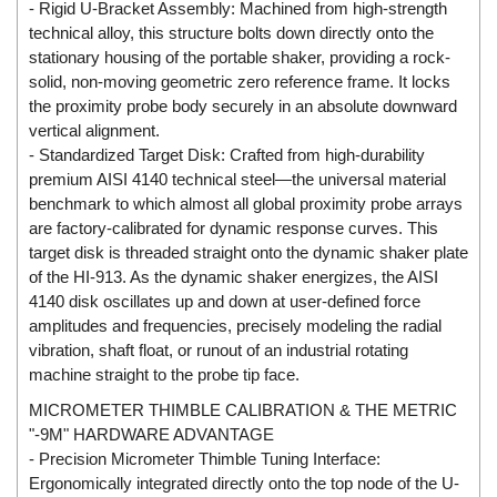
- Rigid U-Bracket Assembly: Machined from high-strength
ECKERLE
technical alloy, this structure bolts down directly onto the
Ecom-EX
stationary housing of the portable shaker, providing a rock-
solid, non-moving geometric zero reference frame. It locks
ECONEX
the proximity probe body securely in an absolute downward
Edward
vertical alignment.
- Standardized Target Disk: Crafted from high-durability
EES
premium AISI 4140 technical steel—the universal material
EGE Elektronik
benchmark to which almost all global proximity probe arrays
Eilersen Vietnam
are factory-calibrated for dynamic response curves. This
target disk is threaded straight onto the dynamic shaker plate
Ekstrom-Carlson
of the HI-913. As the dynamic shaker energizes, the AISI
Elands Cable Vietnam
4140 disk oscillates up and down at user-defined force
amplitudes and frequencies, precisely modeling the radial
Elap Vietnam
vibration, shaft float, or runout of an industrial rotating
Electro Adda
machine straight to the probe tip face.
Electro Industries
MICROMETER THIMBLE CALIBRATION & THE METRIC
Electronic Design System S.R.L Vietnam
"-9M" HARDWARE ADVANTAGE
- Precision Micrometer Thimble Tuning Interface:
Electronics Inc. Viet Nam
Ergonomically integrated directly onto the top node of the U-