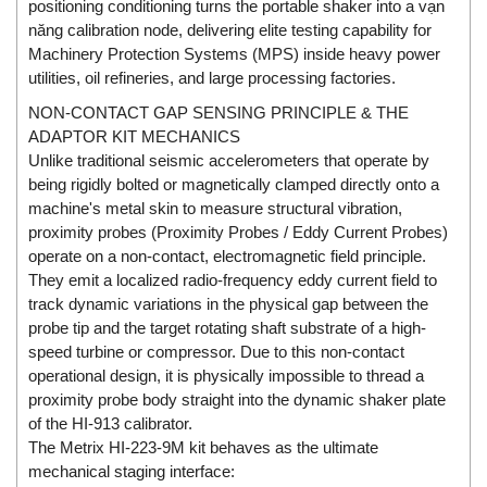
DSTI
positioning conditioning turns the portable shaker into a vạn
năng calibration node, delivering elite testing capability for
DUCATI
Machinery Protection Systems (MPS) inside heavy power
Duclean
utilities, oil refineries, and large processing factories.
Dukin Besko
NON-CONTACT GAP SENSING PRINCIPLE & THE
Dunkermotoren
ADAPTOR KIT MECHANICS
Unlike traditional seismic accelerometers that operate by
Durag
being rigidly bolted or magnetically clamped directly onto a
Dwyer
machine's metal skin to measure structural vibration,
proximity probes (Proximity Probes / Eddy Current Probes)
DYH
operate on a non-contact, electromagnetic field principle.
Dynisco
They emit a localized radio-frequency eddy current field to
track dynamic variations in the physical gap between the
E+E ELEKTRONIK
probe tip and the target rotating shaft substrate of a high-
E+H
speed turbine or compressor. Due to this non-contact
E2S
operational design, it is physically impossible to thread a
proximity probe body straight into the dynamic shaker plate
Earthtech
of the HI-913 calibrator.
Eaton
The Metrix HI-223-9M kit behaves as the ultimate
mechanical staging interface:
EBMPAPST