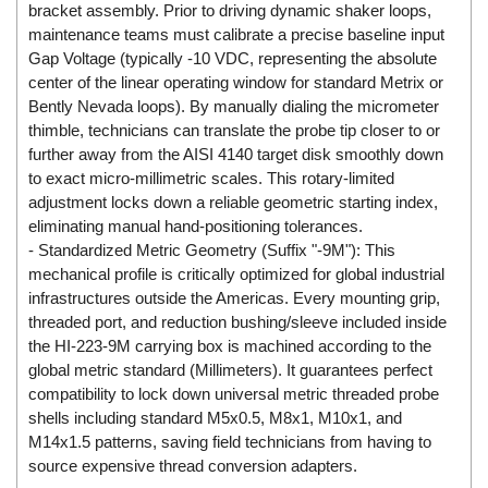
Electro-Sensors Vietnam
bracket assembly. Prior to driving dynamic shaker loops,
maintenance teams must calibrate a precise baseline input
Elektrogas Vietnam
Gap Voltage (typically -10 VDC, representing the absolute
Elektrophysik Vietnam
center of the linear operating window for standard Metrix or
elesa-ganter
Bently Nevada loops). By manually dialing the micrometer
thimble, technicians can translate the probe tip closer to or
ELETTA
further away from the AISI 4140 target disk smoothly down
Elettrotek Kabel
to exact micro-millimetric scales. This rotary-limited
adjustment locks down a reliable geometric starting index,
ELGO Electronic
eliminating manual hand-positioning tolerances.
ELIS PLZEŇ
- Standardized Metric Geometry (Suffix "-9M"): This
mechanical profile is critically optimized for global industrial
ELMEKO
infrastructures outside the Americas. Every mounting grip,
ELMESS-Thermosystemtechnik
threaded port, and reduction bushing/sleeve included inside
Eltex-Elektrostatik
the HI-223-9M carrying box is machined according to the
global metric standard (Millimeters). It guarantees perfect
Eltherm
compatibility to lock down universal metric threaded probe
ELTRA Encoder
shells including standard M5x0.5, M8x1, M10x1, and
M14x1.5 patterns, saving field technicians from having to
ELVEM Vietnam
source expensive thread conversion adapters.
Emaco