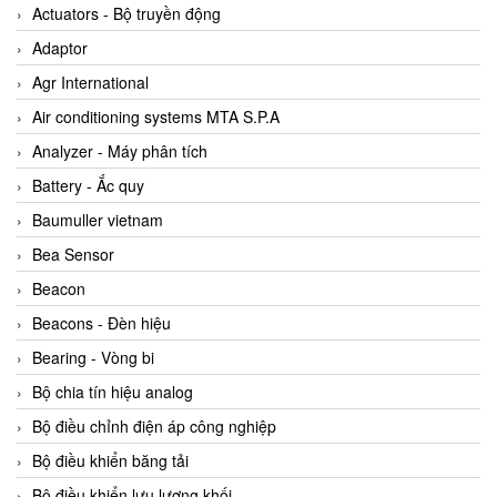
ABB Vietnam
Actuators - Bộ truyền động
AC Infinity Vietnam
Adaptor
AC&E Telecommunications
Agr International
AC&T Vietnam
Air conditioning systems MTA S.P.A
Accepta Vietnam
Analyzer - Máy phân tích
ACCUMAC Vietnam
Battery - Ắc quy
AccuWeb Vietnam
Baumuller vietnam
Acey
Bea Sensor
ACOEM Vietnam
Beacon
ADCA Vietnam
Beacons - Đèn hiệu
ADFweb Vietnam
Bearing - Vòng bi
Adler Vietnam
Bộ chia tín hiệu analog
Ados Vietnam
Bộ điều chỉnh điện áp công nghiệp
Advanced Energy Vietnam
Bộ điều khiển băng tải
Advantech Vietnam
Bộ điều khiển lưu lượng khối