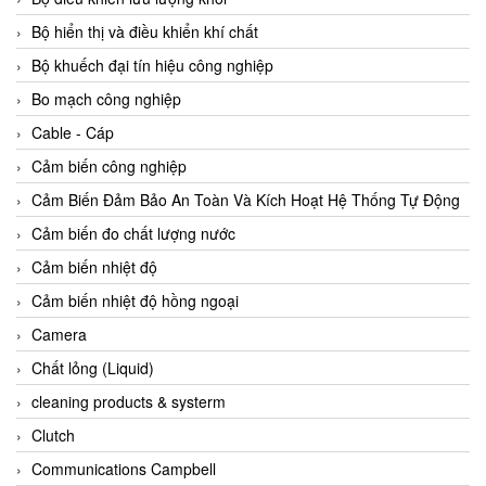
Agate Vietnam
Bộ hiển thị và điều khiển khí chất
AGR International Vietnam
Bộ khuếch đại tín hiệu công nghiệp
Aichi Tokei Denki Vietnam
Bo mạch công nghiệp
Aii Vietnam
Cable - Cáp
AIKOH
Cảm biến công nghiệp
AINUO Vietnam
Cảm Biến Đảm Bảo An Toàn Và Kích Hoạt Hệ Thống Tự Động
AIR MAJOR
Cảm biến đo chất lượng nước
Aira Euro Automation
Cảm biến nhiệt độ
Airtac Vietnam
Cảm biến nhiệt độ hồng ngoại
Airtec Vietnam
Camera
AI-Tek Vietnam
Chất lỏng (Liquid)
Akerstroms Viet Nam
cleaning products & systerm
AKO Armaturen & Separationstechnik
Clutch
AKO Armaturen & Separationstechnik Vietnam
Communications Campbell