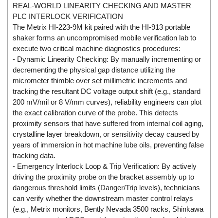
REAL-WORLD LINEARITY CHECKING AND MASTER
EMC PARTNER
PLC INTERLOCK VERIFICATION
EMCSOSIN
The Metrix HI-223-9M kit paired with the HI-913 portable
shaker forms an uncompromised mobile verification lab to
Emerson/Vertiv
execute two critical machine diagnostics procedures:
EMG
- Dynamic Linearity Checking: By manually incrementing or
decrementing the physical gap distance utilizing the
Emotron
micrometer thimble over set millimetric increments and
ENCEL Vietnam
tracking the resultant DC voltage output shift (e.g., standard
Endress+Hauser
200 mV/mil or 8 V/mm curves), reliability engineers can plot
the exact calibration curve of the probe. This detects
Enensys Vietnam
proximity sensors that have suffered from internal coil aging,
Enerdoor
crystalline layer breakdown, or sensitivity decay caused by
years of immersion in hot machine lube oils, preventing false
Enerpac
tracking data.
ENERSYS
- Emergency Interlock Loop & Trip Verification: By actively
Enolgas
driving the proximity probe on the bracket assembly up to
dangerous threshold limits (Danger/Trip levels), technicians
Envada
can verify whether the downstream master control relays
Environmental Compliance Products
(e.g., Metrix monitors, Bently Nevada 3500 racks, Shinkawa