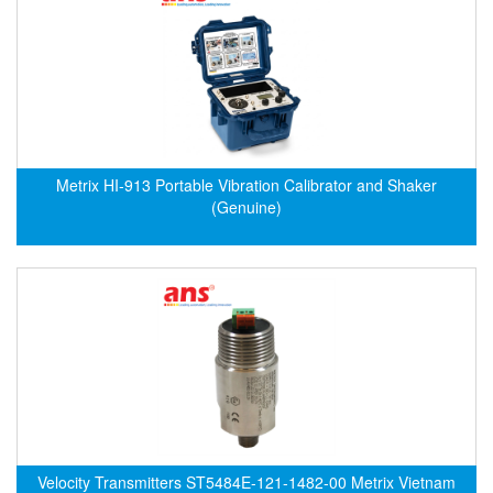
Evoqua
EXAIR
Exergen
Exide Technologies Vietnam
EXOR
Metrix HI-913 Portable Vibration Calibrator and Shaker
FAIRCHILD
(Genuine)
FANUC
FDM/ F.lli Della Marca Srl
FEIN
Felm
FESTO
FHF (EATON Crouse-Hinds)
Fife/ Maxcess
Fimet
Velocity Transmitters ST5484E-121-1482-00 Metrix Vietnam