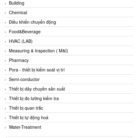
Gasensor
Building
Gave
Chemical
Gazex
Điều khiển chuyển động
GD GODAI ENGINEERING
Food&Beverage
GE Panametrics
HVAC (LAB)
GEDORE
Measuring & Inspection ( M&I)
GEFA PROCESSTECHNIK GMBH
Pharmacy
Gefran
Pora - thiết bị kiểm soát vị trí
Gems Sensor
Semi-conductor
Gemu
Thiết bị dây chuyền sản xuất
GENEBRE
Thiết bị đo lường kiểm tra
Genesislamp
Thiết bị quan trắc
Geokon Vietnam
Thiết bị tự động hoá
GESIPA
Water-Treatment
Gessmann