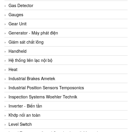
ARCA Regler
Gas Detector
Arcos Hydraulik
Gauges
Ardetem-Sfere-Vietnam
Gear Unit
Argal
Generator - Máy phát điện
AS ENERGI
Giám sát chất lỏng
ASCO CO2
Handheld
Asker
Hệ thống liên lạc nội bộ
AT2E
Heat
ATC Pneumatic
Industrial Brakes Ametek
ATEX System
Industrial Position Sensors Temposonics
ATI - IA
Inspection Systems Woehler Technik
ATI (Analytical Technology Inc)
Inverter - Biến tần
Atos
Khớp nối an toàn
Atrax
Level Switch