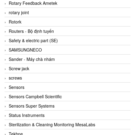
BRAUN Vietnam
Rotary Feedback Ametek
Brinkmann Pumpen
rotary joint
BRONKHORST
Rotork
Brook Instrument
Routers - Bộ định tuyến
Brooks Instrument Vietnam
Safety & electric part (SE)
Buhler
SAMSUNGNECO
BURLING INSTRUMENTS
Sander - Máy chà nhám
Burster
Screw jack
BUSCHJOST
screws
Calectro
Sensors
Campbell Scientific
Sensors Campbell Scientific
Canneed Vietnam
Sensors Super Systems
Cantoni
Status Instruments
CAPS
Sterilization & Cleaning Monitoring MesaLabs
CAREL Parts
Tekhne