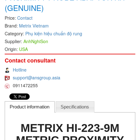
(GENUINE)
DEIF
Price:
Contact
Delmhorst VietNam
Brand:
Metrix Vietnam
DELTA
Category:
Phụ kiện hiệu chuẩn độ rung
Delta Ohm
Supplier:
AnhNghiSon
Delta sensor
Origin:
USA
Delta-mobrey
Contact consultant
DEMA Engineering/ Foam- IT
Hotline
DESAX
support@ansgroup.asia
0911472255
DET-TRONICS
Deublin
Diakont
Product information
Specifications
Dias Infrared
METRIX HI-223-9M
DINA Elektronik
Dinel