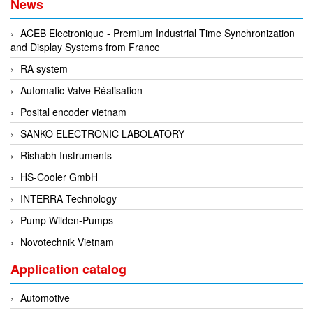
News
Francis Vietnam
FRANKE
ACEB Electronique - Premium Industrial Time Synchronization
and Display Systems from France
Freezemod
RA system
Fritsch Vietnam
Automatic Valve Réalisation
FS CABLE
Posital encoder vietnam
FS Inc Vietnam
SANKO ELECTRONIC LABOLATORY
FTM Vietnam
Rishabh Instruments
Fuji
HS-Cooler GmbH
Fujian LEAD
INTERRA Technology
Fujikura
Pump Wilden-Pumps
Fukuta
Novotechnik Vietnam
GAI-Tronics
Application catalog
Gardasoft
GASDNA Vietnam
Automotive