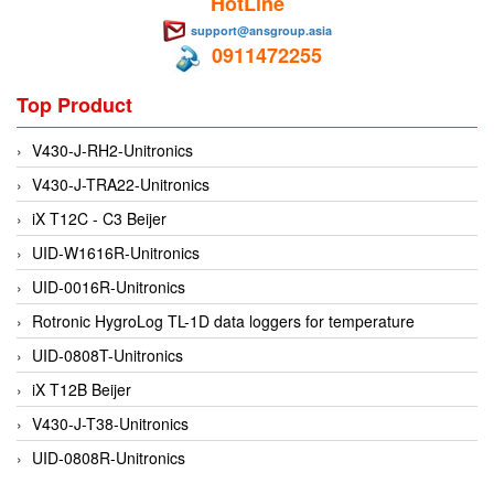
HotLine
Flowline
support@ansgroup.asia
0911472255
Flow-Mon
Flowserve
Top Product
Fluke Process Instruments Vietnam
V430-J-RH2-Unitronics
FMS Vietnam
V430-J-TRA22-Unitronics
FOKO / Wintriss
iX T12C - C3 Beijer
Fomotech Vietnam
UID-W1616R-Unitronics
Forbes Marshall
UID-0016R-Unitronics
FORNEY
Rotronic HygroLog TL-1D data loggers for temperature
Fortex
UID-0808T-Unitronics
Fortress
iX T12B Beijer
Fossil Power Systems
V430-J-T38-Unitronics
FPZ
UID-0808R-Unitronics
Francia Srl Vietnam