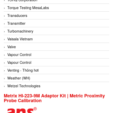
Conch
Torque Testing MesaLabs
Conductix/ WAMPFLER
Transducers
Contrec
Transmitter
Contrinex
Turbomachinery
Control Solution Minesota
Vaisala Vietnam
Copeland
Valve
Cortem
Vapour Control
Cosa Xentaur
Vapour Control
Cosil
Venting - Thông hơi
Coulton
Weather (WH)
Crouzet
Wetzel Technologies
Crowcon
Metrix HI-223-9M Adaptor Kit | Metric Proximity
Probe Calibration
Crutec Dust Zero Vietnam
Crydom