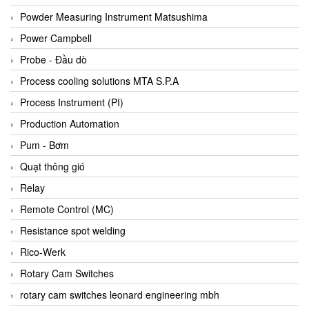
Bihl+wiedemann
Powder Measuring Instrument Matsushima
Bilz
Power Campbell
Binder Connector
Probe - Đầu dò
Biotech
Process cooling solutions MTA S.P.A
BirdX Vietnam
Process Instrument (PI)
BK Vibro
Production Automation
Black Box
Pum - Bơm
BlackBox Vietnam
Quạt thông gió
BLAGDON PUMP
Relay
Bloom Engineering
Remote Control (MC)
Boneng
Resistance spot welding
Bopp & Reuther Messtechnik
Rico-Werk
Bosch
Rotary Cam Switches
Boydcorp
rotary cam switches leonard engineering mbh