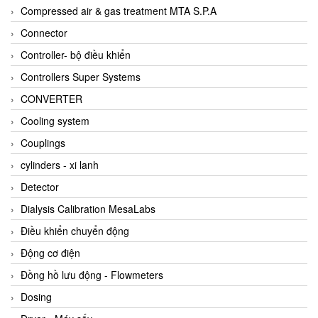
AKUSENSE
Compressed air & gas treatment MTA S.P.A
ALA OFFICINE SPA
Connector
Albrecht-Automatik Viet Nam
Controller- bộ điều khiển
Allen Bradley Vietnam
Controllers Super Systems
Alpha Moisture Vietnam
CONVERTER
Alpha-Achem Vietnam
Cooling system
Alphino
Couplings
ALRE-IT Vietnam
cylinders - xi lanh
Altech
Detector
Amarillo Gear
Dialysis Calibration MesaLabs
Ametek
Điều khiển chuyển động
AMPTRON Vietnam
Động cơ điện
AND Vietnam
Đồng hồ lưu động - Flowmeters
ANDERSON-NEGELE
Dosing
ANDILOG Technologies Vietnam