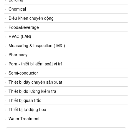
Evoqua
Chemical
EXAIR
Điều khiển chuyển động
Exergen
Food&Beverage
Exide Technologies Vietnam
HVAC (LAB)
EXOR
Measuring & Inspection ( M&I)
FAIRCHILD
Pharmacy
FANUC
Pora - thiết bị kiểm soát vị trí
FDM/ F.lli Della Marca Srl
Semi-conductor
FEIN
Thiết bị dây chuyền sản xuất
Felm
Thiết bị đo lường kiểm tra
FESTO
Thiết bị quan trắc
FHF (EATON Crouse-Hinds)
Thiết bị tự động hoá
Fife/ Maxcess
Water-Treatment
Fimet