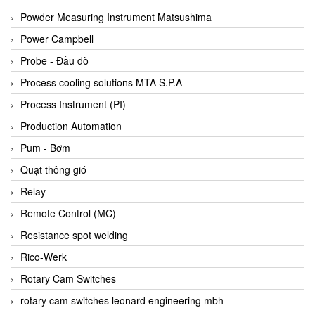
Bihl+wiedemann
Powder Measuring Instrument Matsushima
Bilz
Power Campbell
Binder Connector
Probe - Đầu dò
Biotech
Process cooling solutions MTA S.P.A
BirdX Vietnam
Process Instrument (PI)
BK Vibro
Production Automation
Black Box
Pum - Bơm
BlackBox Vietnam
Quạt thông gió
BLAGDON PUMP
Relay
Bloom Engineering
Remote Control (MC)
Boneng
Resistance spot welding
Bopp & Reuther Messtechnik
Rico-Werk
Bosch
Rotary Cam Switches
Boydcorp
rotary cam switches leonard engineering mbh