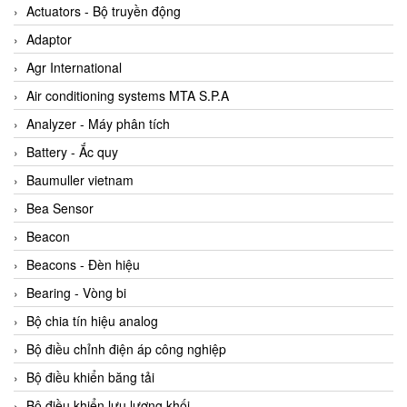
ABB Vietnam
Actuators - Bộ truyền động
AC Infinity Vietnam
Adaptor
AC&E Telecommunications
Agr International
AC&T Vietnam
Air conditioning systems MTA S.P.A
Accepta Vietnam
Analyzer - Máy phân tích
ACCUMAC Vietnam
Battery - Ắc quy
AccuWeb Vietnam
Baumuller vietnam
Acey
Bea Sensor
ACOEM Vietnam
Beacon
ADCA Vietnam
Beacons - Đèn hiệu
ADFweb Vietnam
Bearing - Vòng bi
Adler Vietnam
Bộ chia tín hiệu analog
Ados Vietnam
Bộ điều chỉnh điện áp công nghiệp
Advanced Energy Vietnam
Bộ điều khiển băng tải
Advantech Vietnam
Bộ điều khiển lưu lượng khối