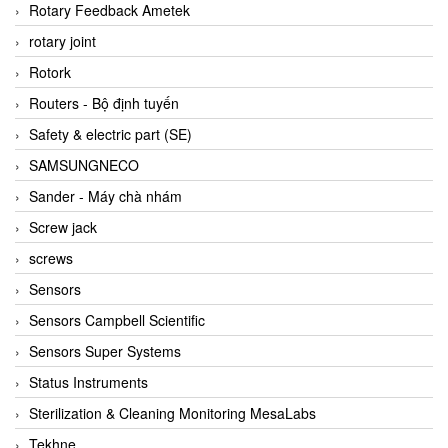
BRAUN Vietnam
Rotary Feedback Ametek
Brinkmann Pumpen
rotary joint
BRONKHORST
Rotork
Brook Instrument
Routers - Bộ định tuyến
Brooks Instrument Vietnam
Safety & electric part (SE)
Buhler
SAMSUNGNECO
BURLING INSTRUMENTS
Sander - Máy chà nhám
Burster
Screw jack
BUSCHJOST
screws
Calectro
Sensors
Campbell Scientific
Sensors Campbell Scientific
Canneed Vietnam
Sensors Super Systems
Cantoni
Status Instruments
CAPS
Sterilization & Cleaning Monitoring MesaLabs
CAREL Parts
Tekhne