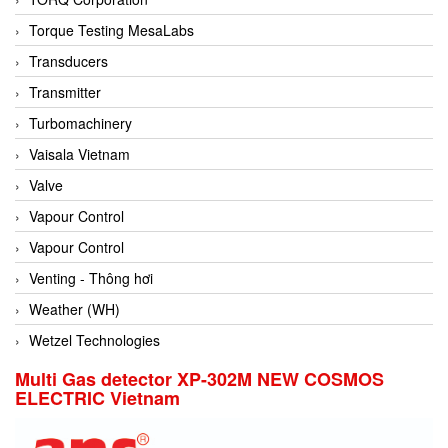
Conch
Torque Testing MesaLabs
Conductix/ WAMPFLER
Transducers
Contrec
Transmitter
Contrinex
Turbomachinery
Control Solution Minesota
Vaisala Vietnam
Copeland
Valve
Cortem
Vapour Control
Cosa Xentaur
Vapour Control
Cosil
Venting - Thông hơi
Coulton
Weather (WH)
Crouzet
Wetzel Technologies
Crowcon
Multi Gas detector XP-302M NEW COSMOS
ELECTRIC Vietnam
Crutec Dust Zero Vietnam
Crydom