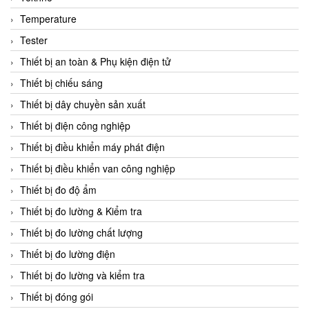
CCS
Temperature
CD Automation
Tester
CEAG Sicherheitst
Thiết bị an toàn & Phụ kiện điện tử
CEIA Vietnam
Thiết bị chiếu sáng
Celduc Vietnam
Thiết bị dây chuyền sản xuất
Cemb
Thiết bị điện công nghiệp
Centec GmbH
Thiết bị điều khiển máy phát điện
CEQUBE
Thiết bị điều khiển van công nghiệp
CHAUVIN ARNOUX
Thiết bị đo độ ẩm
Checkline
Thiết bị đo lường & Kiểm tra
Chino
Thiết bị đo lường chất lượng
Chiyoda Seiki
Thiết bị đo lường điện
Chiyoda-Tsusho
Thiết bị đo lường và kiểm tra
Chongqing Huaneng
Thiết bị đóng gói