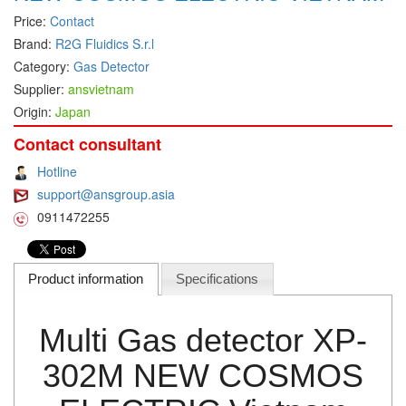
Price:
Contact
DEIF
Brand:
R2G Fluidics S.r.l
Delmhorst VietNam
Category:
Gas Detector
DELTA
Supplier:
ansvietnam
Origin:
Japan
Delta Ohm
Delta sensor
Contact consultant
Delta-mobrey
Hotline
support@ansgroup.asia
DEMA Engineering/ Foam- IT
0911472255
DESAX
DET-TRONICS
Product information
Specifications
Deublin
Diakont
Multi Gas detector XP-
Dias Infrared
DINA Elektronik
302M NEW COSMOS
Dinel