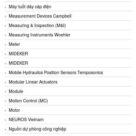
Barel Vietnam
Máy tuốt dây cáp điện
Barksdale
Measurement Devices Campbell
Bartec
Measuring & Inspection (M&I)
Basco
Measuring Instruments Woehler
Baumer
Meter
Baumuller Vietnam
MIDEKER
Baykee
MIDEKER
BBC Bircher Smart Access
Mobile Hydraulics Position Sensors Temposonics
BCS ITALY
Modular Linear Actuators
BEA SENSORS
Module
Beacon Extender
Motion Control (MC)
Beckhoff
Motor
Bedook
NEUROS Vietnam
Bei Sensor
Nguồn dự phòng công nghiệp