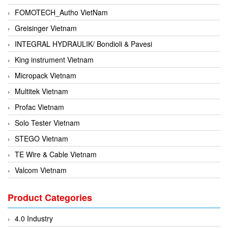
FOMOTECH_Autho VietNam
Greisinger Vietnam
INTEGRAL HYDRAULIK/ Bondioli & Pavesi
King instrument Vietnam
Micropack Vietnam
Multitek Vietnam
Profac Vietnam
Solo Tester Vietnam
STEGO Vietnam
TE Wire & Cable Vietnam
Valcom Vietnam
Woodward Vietnam
Product Categories
3CTEST Vietnam
4B VietNam Vietnam
4.0 Industry