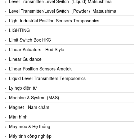
Auma
Level Transmitter/Level Switch（Liquid) Matsushima
Autec
Level Transmitter/Level Switch（Powder）Matsushima
Auto Flow
Light Industrial Position Sensors Temposonics
Automatic valve
LIGHTING
Aventics
Limit Switch Box HKC
Avproglobal
Linear Actuators - Rod Style
Axiomtek
Linear Guidance
AZBIL
Linear Position Sensors Ametek
B&C Electronics
Liquid Level Transmitters Temposonics
B&R
Ly hợp điện từ
Babcok wilcox
Machine & System (M&S)
Baelz Automatic Vietnam
Magnet - Nam châm
Bahr Modultechnik Vietnam
Màn hình
Balluff
Máy móc & Hệ thống
BamBo Vietnam
Máy tính công nghiệp