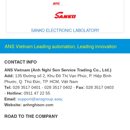
Fine Suntronix
FineTek
Finna Sensors Vietnam
NIC LABOLATORY
Rishabh Instr
Fireye
Fischer
ANS Vietnam Leading automation, Leading innovation
Fisher
FISO Vietnam
CONTACT INFO
FLENDER
ANS Vietnam (Anh Nghi Son Service Trading Co., Ltd.)
Flexaust
Add:
135 Đường số 2, Khu Đô Thị Vạn Phúc, P. Hiệp Bình
Phước, Q. Thủ Đức, TP. HCM
, Việt Nam
Flexim
Tel:
028 3517 0401 - 028 3517 0402 -
Fax:
028 3517 0403
FLIR
-
Hotline:
0911 47 22 55
Email:
support@ansgroup.asia
;
FLOMAG
Website:
anhnghison.com
flotron
ROAD TO THE COMPANY
Flow Force/ Super Green Power-Tech
Floweserve/PMV