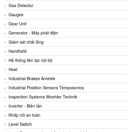
ARCA Regler
Gas Detector
Arcos Hydraulik
Gauges
Ardetem-Sfere-Vietnam
Gear Unit
Argal
Generator - Máy phát điện
AS ENERGI
Giám sát chất lỏng
ASCO CO2
Handheld
Asker
Hệ thống liên lạc nội bộ
AT2E
Heat
ATC Pneumatic
Industrial Brakes Ametek
ATEX System
Industrial Position Sensors Temposonics
ATI - IA
Inspection Systems Woehler Technik
ATI (Analytical Technology Inc)
Inverter - Biến tần
Atos
Khớp nối an toàn
Atrax
Level Switch