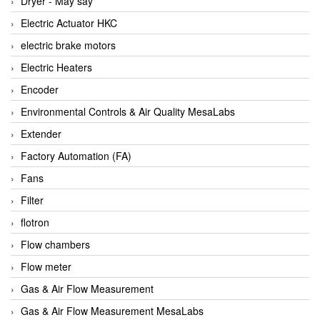
Dryer - Máy sấy
Anritsu
Electric Actuator HKC
ANTEC S.A
electric brake motors
Antico pumps
Electric Heaters
Anybus/ HMS
Encoder
AOBEN
Environmental Controls & Air Quality MesaLabs
Apex Dynamics Vietnam
Extender
Apex Dynamics Vietnam
Factory Automation (FA)
Apiste
Fans
APLISENS VietNam
Filter
Apollo Fire
flotron
Appleton
Flow chambers
AQ Matic
Flow meter
Aqualabo Vietnam
Gas & Air Flow Measurement
Aquametro
Gas & Air Flow Measurement MesaLabs