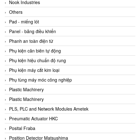
Beijer
Nook Industries
Beinlich-pumps
Others
Beka
Pad - miếng lót
BEKO
Panel - bảng điều khiển
Belimo
Phanh an toàn điện từ
Benetech Vietnam
Phụ kiện căn biên tự động
Bently Nevada
Phụ kiện hiệu chuẩn độ rung
Bentone Vietnam
Phụ kiện máy cắt kim loại
Bernstein Vietnam
Phụ tùng máy móc công nghiệp
Berthold
Plastic Machinery
Bestech
Plastic Machinery
Bestech
PLS, PLC and Network Modules Ametek
BETA
Pneumatic Actuator HKC
Bifold
Posital Fraba
Bihl+wiedemann
Position Detector Matsushima