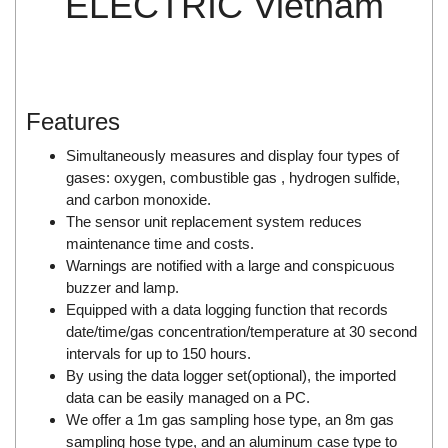
ELECTRIC Vietnam
Di-Soric
Di-Soric
Dixon Valve
Doctor Led Vietnam
Features
DOLD - Autho ANS
Simultaneously measures and display four types of
Dold Vietnam
gases: oxygen, combustible gas , hydrogen sulfide,
and carbon monoxide.
Dongdo Tech
The sensor unit replacement system reduces
Donghwa Valve
maintenance time and costs.
Dongkun
Warnings are notified with a large and conspicuous
buzzer and lamp.
Dosing Pump
Equipped with a data logging function that records
DR. NEUMANN Peltier-Technik
date/time/gas concentration/temperature at 30 second
intervals for up to 150 hours.
Driesen Kern
By using the data logger set(optional), the imported
Dropsa Vietnam
data can be easily managed on a PC.
Druck
We offer a 1m gas sampling hose type, an 8m gas
sampling hose type, and an aluminum case type to