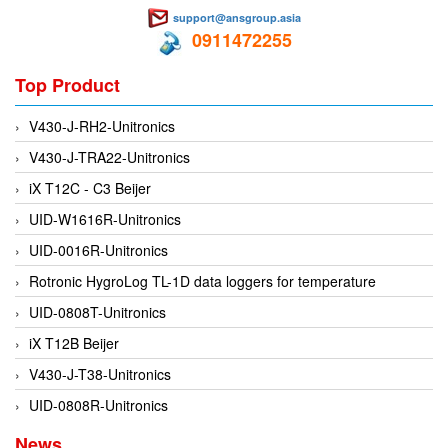
support@ansgroup.asia
EMC PARTNER
0911472255
EMCSOSIN
Top Product
Emerson/Vertiv
EMG
V430-J-RH2-Unitronics
Emotron
V430-J-TRA22-Unitronics
ENCEL Vietnam
iX T12C - C3 Beijer
Endress+Hauser
UID-W1616R-Unitronics
Enensys Vietnam
UID-0016R-Unitronics
Enerdoor
Rotronic HygroLog TL-1D data loggers for temperature
Enerpac
UID-0808T-Unitronics
ENERSYS
iX T12B Beijer
Enolgas
V430-J-T38-Unitronics
Envada
UID-0808R-Unitronics
Environmental Compliance Products
News