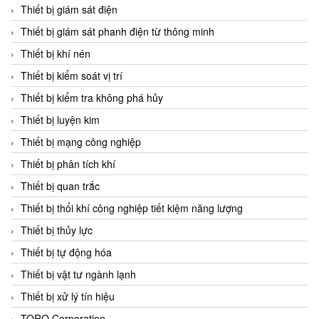
Chromalox
Thiết bị giám sát điện
ChuanYi
Thiết bị giám sát phanh điện từ thông minh
CIC
Thiết bị khí nén
Clage
Thiết bị kiểm soát vị trí
Clake Fololo
Thiết bị kiểm tra không phá hủy
Clark Cooper
Thiết bị luyện kim
CMC Ventilazione
Thiết bị mạng công nghiệp
Coax Valves Inc
Thiết bị phân tích khí
Codel
Thiết bị quan trắc
Cofimco
Thiết bị thổi khí công nghiệp tiết kiệm năng lượng
Coltraco
Thiết bị thủy lực
Comat Releco
Thiết bị tự động hóa
Comax
Thiết bị vật tư ngành lạnh
COMETECH VietNam
Thiết bị xử lý tín hiệu
COMFILE Technology
TORQ Corporation