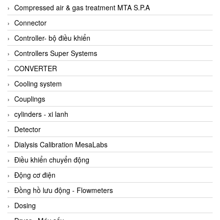
AKUSENSE
Compressed air & gas treatment MTA S.P.A
ALA OFFICINE SPA
Connector
Albrecht-Automatik Viet Nam
Controller- bộ điều khiển
Allen Bradley Vietnam
Controllers Super Systems
Alpha Moisture Vietnam
CONVERTER
Alpha-Achem Vietnam
Cooling system
Alphino
Couplings
ALRE-IT Vietnam
cylinders - xi lanh
Altech
Detector
Amarillo Gear
Dialysis Calibration MesaLabs
Ametek
Điều khiển chuyển động
AMPTRON Vietnam
Động cơ điện
AND Vietnam
Đồng hồ lưu động - Flowmeters
ANDERSON-NEGELE
Dosing
ANDILOG Technologies Vietnam