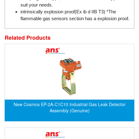
DSTI
suit your needs.
DUCATI
intrinsically explosion proof(Ex ib d IIB T3) *The
flammable gas sensors section has a explosion proof.
Duclean
Dukin Besko
Related Products
Dunkermotoren
Durag
Dwyer
DYH
Dynisco
E+E ELEKTRONIK
E+H
New Cosmos EP-2A-C1C10 Industrial Gas Leak Detector
E2S
Assembly (Genuine)
Earthtech
Eaton
EBMPAPST