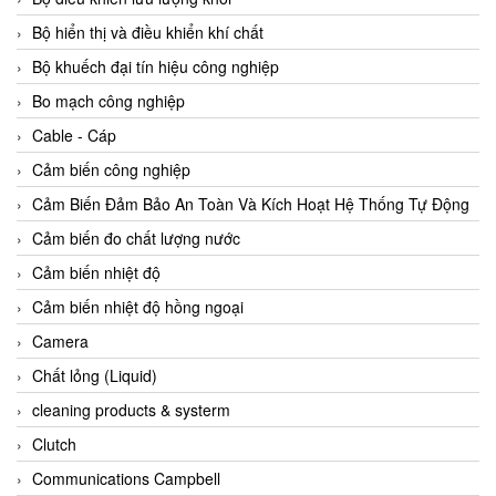
Agate Vietnam
Bộ hiển thị và điều khiển khí chất
AGR International Vietnam
Bộ khuếch đại tín hiệu công nghiệp
Aichi Tokei Denki Vietnam
Bo mạch công nghiệp
Aii Vietnam
Cable - Cáp
AIKOH
Cảm biến công nghiệp
AINUO Vietnam
Cảm Biến Đảm Bảo An Toàn Và Kích Hoạt Hệ Thống Tự Động
AIR MAJOR
Cảm biến đo chất lượng nước
Aira Euro Automation
Cảm biến nhiệt độ
Airtac Vietnam
Cảm biến nhiệt độ hồng ngoại
Airtec Vietnam
Camera
AI-Tek Vietnam
Chất lỏng (Liquid)
Akerstroms Viet Nam
cleaning products & systerm
AKO Armaturen & Separationstechnik
Clutch
AKO Armaturen & Separationstechnik Vietnam
Communications Campbell