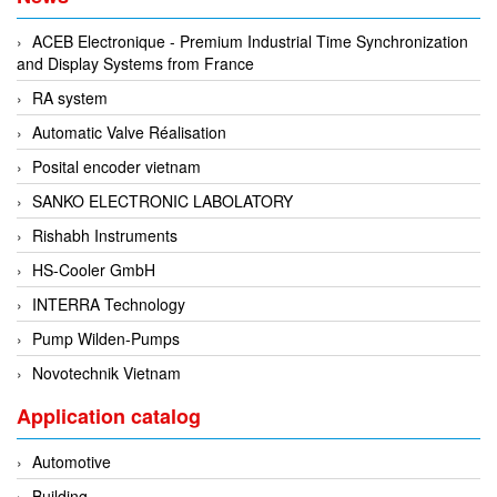
EPC
ACEB Electronique - Premium Industrial Time Synchronization
EPE Process Filters & Accumulators
and Display Systems from France
Epro/Emerson
RA system
ERE WIRELESS
Automatic Valve Réalisation
Erhardt-Leimer
Posital encoder vietnam
Erhardt-Leimer
SANKO ELECTRONIC LABOLATORY
Erhardt-leimer
Rishabh Instruments
ERICHSEN
HS-Cooler GmbH
Erinda/Delta
INTERRA Technology
ESA Automation Vietnam
Pump Wilden-Pumps
Esa Pyronics
Novotechnik Vietnam
Euchner
Application catalog
EUCHNER GmbH + Co. KG VietNam
Eurotherm Vietnam
Automotive
Eurovent
Building