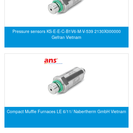
EMC PARTNER
EMCSOSIN
Emerson/Vertiv
Pressure sensors KS-E-E-C-B1V6-M-V-539 2130X000000
EMG
Gefran Vietnam
Emotron
ENCEL Vietnam
Endress+Hauser
Enensys Vietnam
Enerdoor
Enerpac
ENERSYS
Enolgas
Compact Muffle Furnaces LE 6/11/ Nabertherm GmbH Vietnam
Envada
Environmental Compliance Products