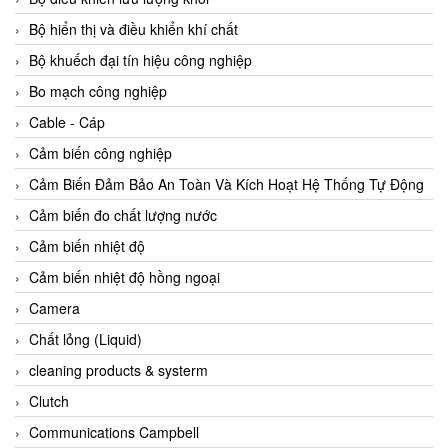
Agate Vietnam
Bộ hiển thị và điều khiển khí chất
AGR International Vietnam
Bộ khuếch đại tín hiệu công nghiệp
Aichi Tokei Denki Vietnam
Bo mạch công nghiệp
Aii Vietnam
Cable - Cáp
AIKOH
Cảm biến công nghiệp
AINUO Vietnam
Cảm Biến Đảm Bảo An Toàn Và Kích Hoạt Hệ Thống Tự Động
AIR MAJOR
Cảm biến đo chất lượng nước
Aira Euro Automation
Cảm biến nhiệt độ
Airtac Vietnam
Cảm biến nhiệt độ hồng ngoại
Airtec Vietnam
Camera
AI-Tek Vietnam
Chất lỏng (Liquid)
Akerstroms Viet Nam
cleaning products & systerm
AKO Armaturen & Separationstechnik
Clutch
AKO Armaturen & Separationstechnik Vietnam
Communications Campbell