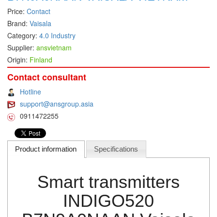
Price:
Contact
DEIF
Brand:
Vaisala
Delmhorst VietNam
Category:
4.0 Industry
DELTA
Supplier:
ansvietnam
Origin:
Finland
Delta Ohm
Delta sensor
Contact consultant
Delta-mobrey
Hotline
support@ansgroup.asia
DEMA Engineering/ Foam- IT
0911472255
DESAX
DET-TRONICS
Product information
Specifications
Deublin
Diakont
Smart transmitters
Dias Infrared
DINA Elektronik
INDIGO520
Dinel