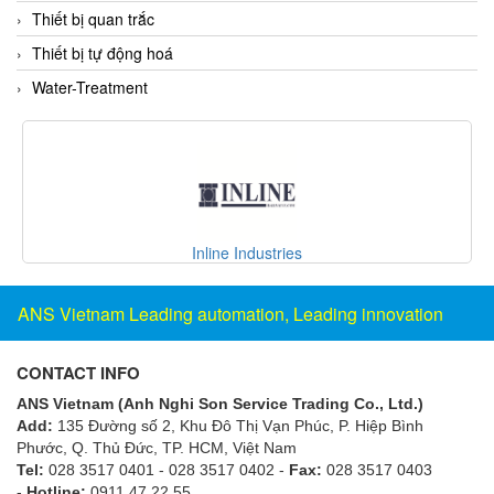
Thiết bị quan trắc
Flowline
Thiết bị tự động hoá
Flow-Mon
Water-Treatment
Flowserve
Fluke Process Instruments Vietnam
FMS Vietnam
FOKO / Wintriss
Fomotech Vietnam
CD Automation S.r.l
Forbes Marshall
FORNEY
ANS Vietnam Leading automation, Leading innovation
Fortex
CONTACT INFO
Fortress
ANS Vietnam (Anh Nghi Son Service Trading Co., Ltd.)
Fossil Power Systems
Add:
135 Đường số 2, Khu Đô Thị Vạn Phúc, P. Hiệp Bình
FPZ
Phước, Q. Thủ Đức, TP. HCM
, Việt Nam
Tel:
028 3517 0401 - 028 3517 0402 -
Fax:
028 3517 0403
Francia Srl Vietnam
-
Hotline:
0911 47 22 55