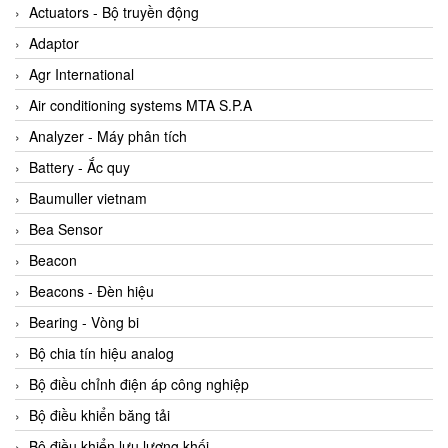
ABB Vietnam
Actuators - Bộ truyền động
AC Infinity Vietnam
Adaptor
AC&E Telecommunications
Agr International
AC&T Vietnam
Air conditioning systems MTA S.P.A
Accepta Vietnam
Analyzer - Máy phân tích
ACCUMAC Vietnam
Battery - Ắc quy
AccuWeb Vietnam
Baumuller vietnam
Acey
Bea Sensor
ACOEM Vietnam
Beacon
ADCA Vietnam
Beacons - Đèn hiệu
ADFweb Vietnam
Bearing - Vòng bi
Adler Vietnam
Bộ chia tín hiệu analog
Ados Vietnam
Bộ điều chỉnh điện áp công nghiệp
Advanced Energy Vietnam
Bộ điều khiển băng tải
Advantech Vietnam
Bộ điều khiển lưu lượng khối