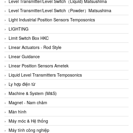
Auma
Level Transmitter/Level Switch（Liquid) Matsushima
Autec
Level Transmitter/Level Switch（Powder）Matsushima
Auto Flow
Light Industrial Position Sensors Temposonics
Automatic valve
LIGHTING
Aventics
Limit Switch Box HKC
Avproglobal
Linear Actuators - Rod Style
Axiomtek
Linear Guidance
AZBIL
Linear Position Sensors Ametek
B&C Electronics
Liquid Level Transmitters Temposonics
B&R
Ly hợp điện từ
Babcok wilcox
Machine & System (M&S)
Baelz Automatic Vietnam
Magnet - Nam châm
Bahr Modultechnik Vietnam
Màn hình
Balluff
Máy móc & Hệ thống
BamBo Vietnam
Máy tính công nghiệp