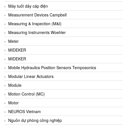
Barel Vietnam
Máy tuốt dây cáp điện
Barksdale
Measurement Devices Campbell
Bartec
Measuring & Inspection (M&I)
Basco
Measuring Instruments Woehler
Baumer
Meter
Baumuller Vietnam
MIDEKER
Baykee
MIDEKER
BBC Bircher Smart Access
Mobile Hydraulics Position Sensors Temposonics
BCS ITALY
Modular Linear Actuators
BEA SENSORS
Module
Beacon Extender
Motion Control (MC)
Beckhoff
Motor
Bedook
NEUROS Vietnam
Bei Sensor
Nguồn dự phòng công nghiệp