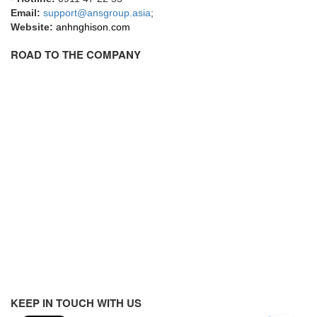
Francis Vietnam
Email:
support@ansgroup.asia
;
Website:
anhnghison.com
FRANKE
ROAD TO THE COMPANY
Freezemod
Fritsch Vietnam
FS CABLE
FS Inc Vietnam
FTM Vietnam
Fuji
Fujian LEAD
Fujikura
Fukuta
GAI-Tronics
Gardasoft
GASDNA Vietnam
KEEP IN TOUCH WITH US