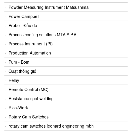
Bihl+wiedemann
Powder Measuring Instrument Matsushima
Bilz
Power Campbell
Binder Connector
Probe - Đầu dò
Biotech
Process cooling solutions MTA S.P.A
BirdX Vietnam
Process Instrument (PI)
BK Vibro
Production Automation
Black Box
Pum - Bơm
BlackBox Vietnam
Quạt thông gió
BLAGDON PUMP
Relay
Bloom Engineering
Remote Control (MC)
Boneng
Resistance spot welding
Bopp & Reuther Messtechnik
Rico-Werk
Bosch
Rotary Cam Switches
Boydcorp
rotary cam switches leonard engineering mbh