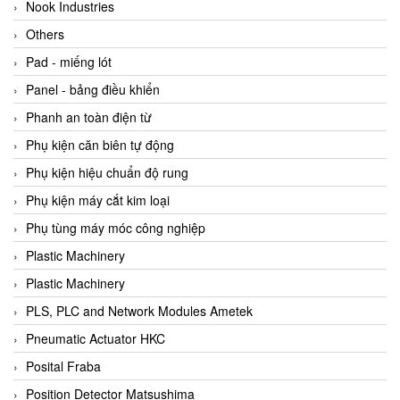
Beijer
Nook Industries
Beinlich-pumps
Others
Beka
Pad - miếng lót
BEKO
Panel - bảng điều khiển
Belimo
Phanh an toàn điện từ
Benetech Vietnam
Phụ kiện căn biên tự động
Bently Nevada
Phụ kiện hiệu chuẩn độ rung
Bentone Vietnam
Phụ kiện máy cắt kim loại
Bernstein Vietnam
Phụ tùng máy móc công nghiệp
Berthold
Plastic Machinery
Bestech
Plastic Machinery
Bestech
PLS, PLC and Network Modules Ametek
BETA
Pneumatic Actuator HKC
Bifold
Posital Fraba
Bihl+wiedemann
Position Detector Matsushima