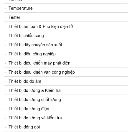
CCS
Temperature
CD Automation
Tester
CEAG Sicherheitst
Thiết bị an toàn & Phụ kiện điện tử
CEIA Vietnam
Thiết bị chiếu sáng
Celduc Vietnam
Thiết bị dây chuyền sản xuất
Cemb
Thiết bị điện công nghiệp
Centec GmbH
Thiết bị điều khiển máy phát điện
CEQUBE
Thiết bị điều khiển van công nghiệp
CHAUVIN ARNOUX
Thiết bị đo độ ẩm
Checkline
Thiết bị đo lường & Kiểm tra
Chino
Thiết bị đo lường chất lượng
Chiyoda Seiki
Thiết bị đo lường điện
Chiyoda-Tsusho
Thiết bị đo lường và kiểm tra
Chongqing Huaneng
Thiết bị đóng gói