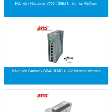
Electro-Sensors Vietnam
PLC with Flat panel V700-T20BJ Unitronics VietNam
Elektrogas Vietnam
Elektrophysik Vietnam
elesa-ganter
ELETTA
Elettrotek Kabel
ELGO Electronic
ELIS PLZEŇ
ELMEKO
Advanced Gateway GWA-DLMS-10-V2 Marcom Vietnam
ELMESS-Thermosystemtechnik
Eltex-Elektrostatik
Eltherm
ELTRA Encoder
ELVEM Vietnam
Emaco