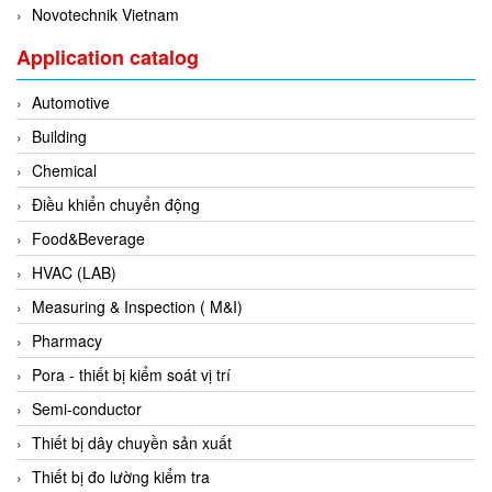
Fine Suntronix
Novotechnik Vietnam
FineTek
Application catalog
Finna Sensors Vietnam
Automotive
Fireye
Building
Fischer
Chemical
Fisher
Điều khiển chuyển động
FISO Vietnam
Food&Beverage
FLENDER
HVAC (LAB)
Flexaust
Measuring & Inspection ( M&I)
Flexim
Pharmacy
FLIR
Pora - thiết bị kiểm soát vị trí
FLOMAG
Semi-conductor
flotron
Thiết bị dây chuyền sản xuất
Flow Force/ Super Green Power-Tech
Thiết bị đo lường kiểm tra
Floweserve/PMV