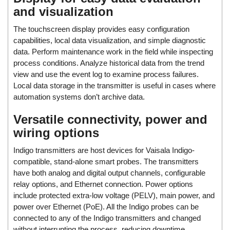
DSTI
and visualization
DUCATI
The touchscreen display provides easy configuration
Duclean
capabilities, local data visualization, and simple diagnostic
Dukin Besko
data. Perform maintenance work in the field while inspecting
process conditions. Analyze historical data from the trend
Dunkermotoren
view and use the event log to examine process failures.
Durag
Local data storage in the transmitter is useful in cases where
Dwyer
automation systems don’t archive data.
DYH
Versatile connectivity, power and
Dynisco
wiring options
E+E ELEKTRONIK
Indigo transmitters are host devices for Vaisala Indigo-
E+H
compatible, stand-alone smart probes. The transmitters
have both analog and digital output channels, configurable
E2S
relay options, and Ethernet connection. Power options
Earthtech
include protected extra-low voltage (PELV), main power, and
power over Ethernet (PoE). All the Indigo probes can be
Eaton
connected to any of the Indigo transmitters and changed
EBMPAPST
without interrupting the process, reducing downtime.