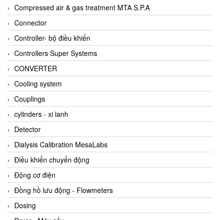
AKUSENSE
Compressed air & gas treatment MTA S.P.A
ALA OFFICINE SPA
Connector
Albrecht-Automatik Viet Nam
Controller- bộ điều khiển
Allen Bradley Vietnam
Controllers Super Systems
Alpha Moisture Vietnam
CONVERTER
Alpha-Achem Vietnam
Cooling system
Alphino
Couplings
ALRE-IT Vietnam
cylinders - xi lanh
Altech
Detector
Amarillo Gear
Dialysis Calibration MesaLabs
Ametek
Điều khiển chuyển động
AMPTRON Vietnam
Động cơ điện
AND Vietnam
Đồng hồ lưu động - Flowmeters
ANDERSON-NEGELE
Dosing
ANDILOG Technologies Vietnam