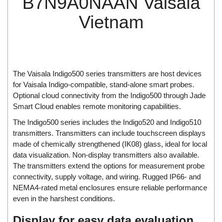
B7N9A0NAAN Vaisala
Di-Soric
Vietnam
Di-Soric
Dixon Valve
Doctor Led Vietnam
DOLD - Autho ANS
The Vaisala Indigo500 series transmitters are host devices
Dold Vietnam
for Vaisala Indigo-compatible, stand-alone smart probes.
Optional cloud connectivity from the Indigo500 through Jade
Dongdo Tech
Smart Cloud enables remote monitoring capabilities.
Donghwa Valve
The Indigo500 series includes the Indigo520 and Indigo510
Dongkun
transmitters. Transmitters can include touchscreen displays
made of chemically strengthened (IK08) glass, ideal for local
Dosing Pump
data visualization. Non-display transmitters also available.
DR. NEUMANN Peltier-Technik
The transmitters extend the options for measurement probe
Driesen Kern
connectivity, supply voltage, and wiring. Rugged IP66- and
NEMA4-rated metal enclosures ensure reliable performance
Dropsa Vietnam
even in the harshest conditions.
Druck
Display for easy data evaluation