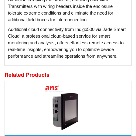
ECKERLE
Transmitters with wiring headers inside the enclosure
tolerate extreme conditions and eliminate the need for
Ecom-EX
additional field boxes for interconnection.
ECONEX
Additional cloud connectivity from Indigo500 via Jade Smart
Edward
Cloud, a professional cloud-based service for smart
monitoring and analysis, offers effortless remote access to
EES
real-time insights, empowering you to optimize device
EGE Elektronik
performance and streamline operations from anywhere.
Eilersen Vietnam
Ekstrom-Carlson
Related Products
Elands Cable Vietnam
Elap Vietnam
Electro Adda
Electro Industries
Electronic Design System S.R.L Vietnam
Electronics Inc. Viet Nam