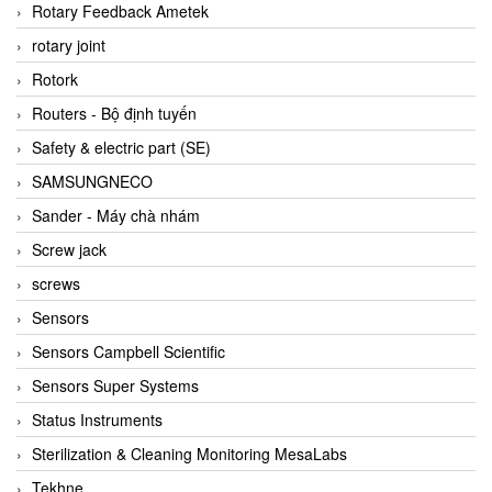
BRAUN Vietnam
Rotary Feedback Ametek
Brinkmann Pumpen
rotary joint
BRONKHORST
Rotork
Brook Instrument
Routers - Bộ định tuyến
Brooks Instrument Vietnam
Safety & electric part (SE)
Buhler
SAMSUNGNECO
BURLING INSTRUMENTS
Sander - Máy chà nhám
Burster
Screw jack
BUSCHJOST
screws
Calectro
Sensors
Campbell Scientific
Sensors Campbell Scientific
Canneed Vietnam
Sensors Super Systems
Cantoni
Status Instruments
CAPS
Sterilization & Cleaning Monitoring MesaLabs
CAREL Parts
Tekhne