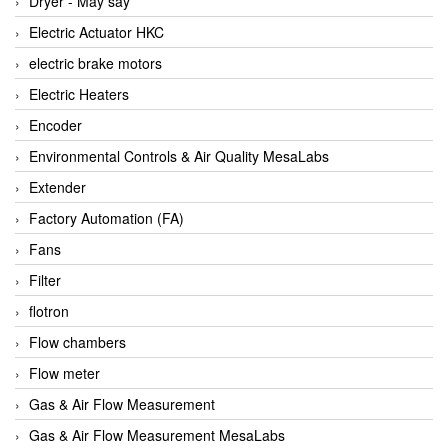
Dryer - Máy sấy
Anritsu
Electric Actuator HKC
ANTEC S.A
electric brake motors
Antico pumps
Electric Heaters
Anybus/ HMS
Encoder
AOBEN
Environmental Controls & Air Quality MesaLabs
Apex Dynamics Vietnam
Extender
Apex Dynamics Vietnam
Factory Automation (FA)
Apiste
Fans
APLISENS VietNam
Filter
Apollo Fire
flotron
Appleton
Flow chambers
AQ Matic
Flow meter
Aqualabo Vietnam
Gas & Air Flow Measurement
Aquametro
Gas & Air Flow Measurement MesaLabs