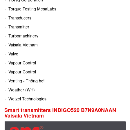
Conch
Torque Testing MesaLabs
Conductix/ WAMPFLER
Transducers
Contrec
Transmitter
Contrinex
Turbomachinery
Control Solution Minesota
Vaisala Vietnam
Copeland
Valve
Cortem
Vapour Control
Cosa Xentaur
Vapour Control
Cosil
Venting - Thông hơi
Coulton
Weather (WH)
Crouzet
Wetzel Technologies
Crowcon
Smart transmitters INDIGO520 B7N9A0NAAN
Vaisala Vietnam
Crutec Dust Zero Vietnam
Crydom