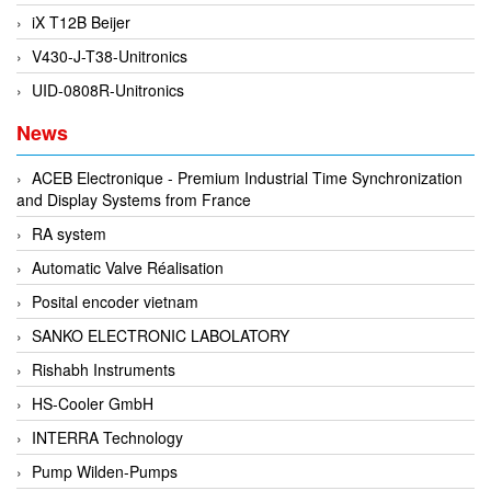
iX T12B Beijer
Evoqua
V430-J-T38-Unitronics
EXAIR
UID-0808R-Unitronics
Exergen
News
Exide Technologies Vietnam
EXOR
ACEB Electronique - Premium Industrial Time Synchronization
FAIRCHILD
and Display Systems from France
FANUC
RA system
FDM/ F.lli Della Marca Srl
Automatic Valve Réalisation
FEIN
Posital encoder vietnam
Felm
SANKO ELECTRONIC LABOLATORY
FESTO
Rishabh Instruments
FHF (EATON Crouse-Hinds)
HS-Cooler GmbH
Fife/ Maxcess
INTERRA Technology
Fimet
Pump Wilden-Pumps