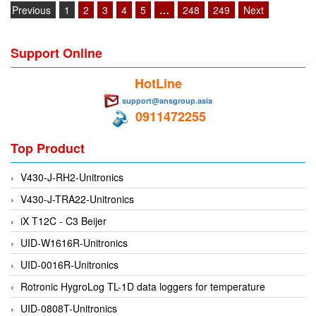
EPC
Previous
1
2
3
4
5
…
248
249
Next
EPE Process Filters & Accumulators
Epro/Emerson
Support Online
ERE WIRELESS
HotLine
Erhardt-Leimer
support@ansgroup.asia
0911472255
Erhardt-Leimer
Erhardt-leimer
Top Product
ERICHSEN
V430-J-RH2-Unitronics
Erinda/Delta
V430-J-TRA22-Unitronics
ESA Automation Vietnam
iX T12C - C3 Beijer
Esa Pyronics
UID-W1616R-Unitronics
Euchner
UID-0016R-Unitronics
EUCHNER GmbH + Co. KG VietNam
Rotronic HygroLog TL-1D data loggers for temperature
Eurotherm Vietnam
UID-0808T-Unitronics
Eurovent