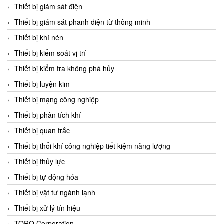
Chromalox
Thiết bị giám sát điện
ChuanYi
Thiết bị giám sát phanh điện từ thông minh
CIC
Thiết bị khí nén
Clage
Thiết bị kiểm soát vị trí
Clake Fololo
Thiết bị kiểm tra không phá hủy
Clark Cooper
Thiết bị luyện kim
CMC Ventilazione
Thiết bị mạng công nghiệp
Coax Valves Inc
Thiết bị phân tích khí
Codel
Thiết bị quan trắc
Cofimco
Thiết bị thổi khí công nghiệp tiết kiệm năng lượng
Coltraco
Thiết bị thủy lực
Comat Releco
Thiết bị tự động hóa
Comax
Thiết bị vật tư ngành lạnh
COMETECH VietNam
Thiết bị xử lý tín hiệu
COMFILE Technology
TORQ Corporation