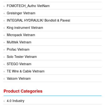
FOMOTECH_Autho VietNam
Greisinger Vietnam
INTEGRAL HYDRAULIK/ Bondioli & Pavesi
King instrument Vietnam
Micropack Vietnam
Multitek Vietnam
Profac Vietnam
Solo Tester Vietnam
STEGO Vietnam
TE Wire & Cable Vietnam
Valcom Vietnam
Woodward Vietnam
Product Categories
3CTEST Vietnam
4B VietNam Vietnam
4.0 Industry