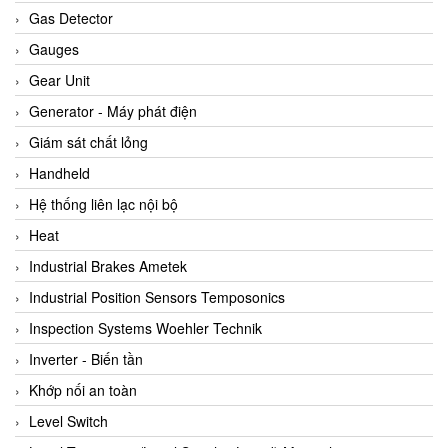
ARCA Regler
Gas Detector
Arcos Hydraulik
Gauges
Ardetem-Sfere-Vietnam
Gear Unit
Argal
Generator - Máy phát điện
AS ENERGI
Giám sát chất lỏng
ASCO CO2
Handheld
Asker
Hệ thống liên lạc nội bộ
AT2E
Heat
ATC Pneumatic
Industrial Brakes Ametek
ATEX System
Industrial Position Sensors Temposonics
ATI - IA
Inspection Systems Woehler Technik
ATI (Analytical Technology Inc)
Inverter - Biến tần
Atos
Khớp nối an toàn
Atrax
Level Switch