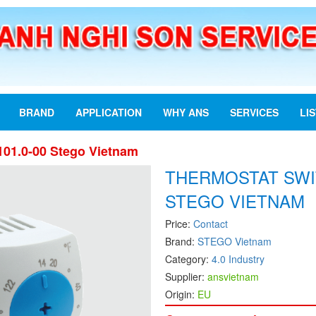
BRAND
APPLICATION
WHY ANS
SERVICES
LI
101.0-00 Stego Vietnam
THERMOSTAT SWIT
STEGO VIETNAM
Price:
Contact
Brand:
STEGO Vietnam
Category:
4.0 Industry
Supplier:
ansvietnam
Origin:
EU