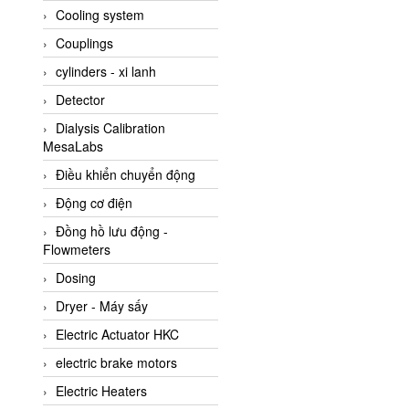
Cooling system
Amarillo Gear
Couplings
Ametek
cylinders - xi lanh
AMPTRON Vietnam
Detector
AND Vietnam
Dialysis Calibration
ANDERSON-NEGELE
MesaLabs
ANDILOG Technologies
Điều khiển chuyển động
Vietnam
Động cơ điện
Anritsu
Đồng hồ lưu động -
ANTEC S.A
Flowmeters
Antico pumps
Dosing
Anybus/ HMS
Dryer - Máy sấy
AOBEN
Electric Actuator HKC
Apex Dynamics Vietnam
electric brake motors
Apex Dynamics Vietnam
Electric Heaters
Apiste