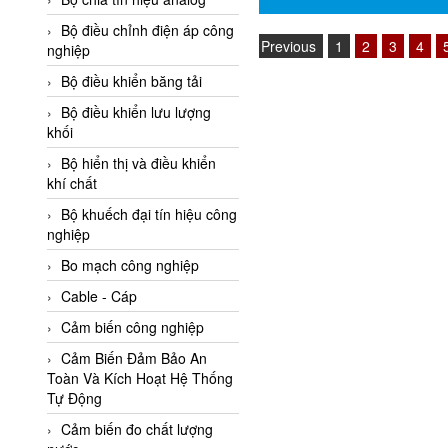
Adler Vietnam
Bộ điều chỉnh điện áp công
Previous
1
2
3
4
Ados Vietnam
nghiệp
Advanced Energy Vietnam
Bộ điều khiển băng tải
Advantech Vietnam
Bộ điều khiển lưu lượng
khối
Agate Vietnam
Bộ hiển thị và điều khiển
AGR International Vietnam
khí chất
Aichi Tokei Denki Vietnam
Bộ khuếch đại tín hiệu công
nghiệp
Aii Vietnam
AIKOH
Bo mạch công nghiệp
AINUO Vietnam
Cable - Cáp
AIR MAJOR
Cảm biến công nghiệp
Aira Euro Automation
Cảm Biến Đảm Bảo An
Toàn Và Kích Hoạt Hệ Thống
Airtac Vietnam
Tự Động
Airtec Vietnam
Cảm biến đo chất lượng