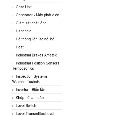
ATC Pneumatic
Gear Unit
ATEX System
Generator - Máy phát điện
ATI - IA
Giám sát chất lỏng
ATI (Analytical Technology
Handheld
Inc)
Hệ thống liên lạc nội bộ
Atos
Heat
Atrax
Industrial Brakes Ametek
Auma
Industrial Position Sensors
Autec
Temposonics
Auto Flow
Inspection Systems
Automatic valve
Woehler Technik
Aventics
Inverter - Biến tần
Avproglobal
Khớp nối an toàn
Axiomtek
Level Switch
AZBIL
Level Transmitter/Level