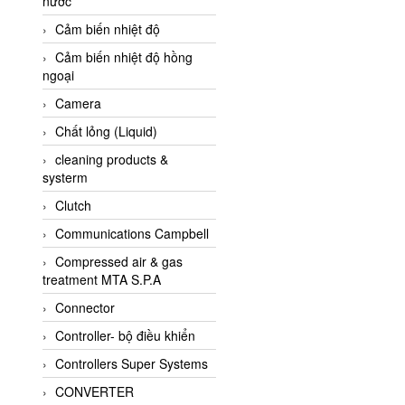
nước
AI-Tek Vietnam
Cảm biến nhiệt độ
Akerstroms Viet Nam
Cảm biến nhiệt độ hồng
AKO Armaturen &
ngoại
Separationstechnik
Camera
AKO Armaturen &
Separationstechnik Vietnam
Chất lỏng (Liquid)
AKUSENSE
cleaning products &
systerm
ALA OFFICINE SPA
Clutch
Albrecht-Automatik Viet
Nam
Communications Campbell
Allen Bradley Vietnam
Compressed air & gas
treatment MTA S.P.A
Alpha Moisture Vietnam
Connector
Alpha-Achem Vietnam
Controller- bộ điều khiển
Alphino
Controllers Super Systems
ALRE-IT Vietnam
CONVERTER
Altech