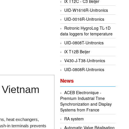
iX T12C - C3 Beijer
UID-W1616R-Unitronics
UID-0016R-Unitronics
Rotronic HygroLog TL-1D
data loggers for temperature
UID-0808T-Unitronics
iX T12B Beijer
V430-J-T38-Unitronics
UID-0808R-Unitronics
News
 Vietnam
ACEB Electronique -
Premium Industrial Time
Synchronization and Display
Systems from France
RA system
ans, heat exchangers,
ush-in terminals prevents
Automatic Valve Réalisation