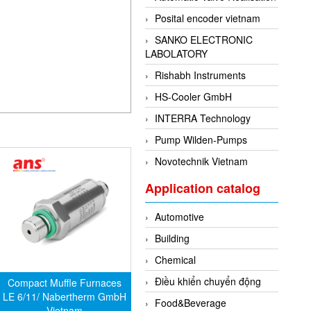
Posital encoder vietnam
SANKO ELECTRONIC
LABOLATORY
Rishabh Instruments
HS-Cooler GmbH
INTERRA Technology
Pump Wilden-Pumps
Novotechnik Vietnam
Application catalog
Automotive
Building
Chemical
Điều khiển chuyển động
Compact Muffle Furnaces
LE 6/11/ Nabertherm GmbH
Food&Beverage
Vietnam