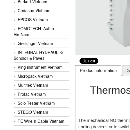
Burkert Vietnam
Cedaspe Vietnam
EPCOS Vietnam
FOMOTECH_Autho
VietNam
Greisinger Vietnam
INTEGRAL HYDRAULIK/
Bondioli & Pavesi
King instrument Vietnam
Product information
S
Micropack Vietnam
Multitek Vietnam
Thermos
Profac Vietnam
Solo Tester Vietnam
STEGO Vietnam
The mechanical NO thermost
TE Wire & Cable Vietnam
cooling devices or to switc