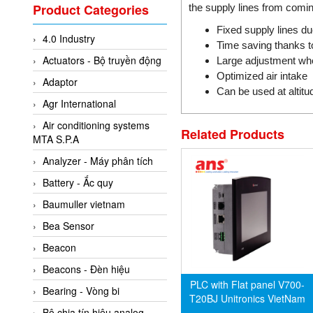
Valcom Vietnam
Product Categories
the supply lines from comin
Woodward Vietnam
Fixed supply lines du
4.0 Industry
3CTEST Vietnam
Time saving thanks to
Actuators - Bộ truyền động
Large adjustment wh
4B VietNam Vietnam
Optimized air intake
Adaptor
ABB Vietnam
Can be used at altitu
Agr International
AC Infinity Vietnam
Air conditioning systems
AC&E Telecommunications
Related Products
MTA S.P.A
AC&T Vietnam
Analyzer - Máy phân tích
Accepta Vietnam
Battery - Ắc quy
ACCUMAC Vietnam
Baumuller vietnam
AccuWeb Vietnam
Bea Sensor
Acey
Beacon
ACOEM Vietnam
Beacons - Đèn hiệu
ADCA Vietnam
PLC with Flat panel V700-
Bearing - Vòng bi
T20BJ Unitronics VietNam
ADFweb Vietnam
Bộ chia tín hiệu analog