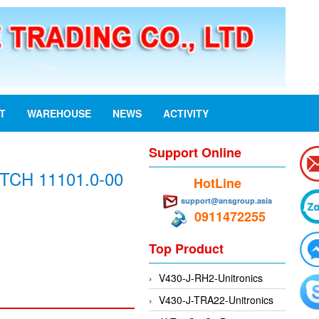
ST
WAREHOUSE
NEWS
ACTIVITY
Support Online
CH 11101.0-00
HotLine
support@ansgroup.asia
0911472255
Top Product
V430-J-RH2-Unitronics
V430-J-TRA22-Unitronics