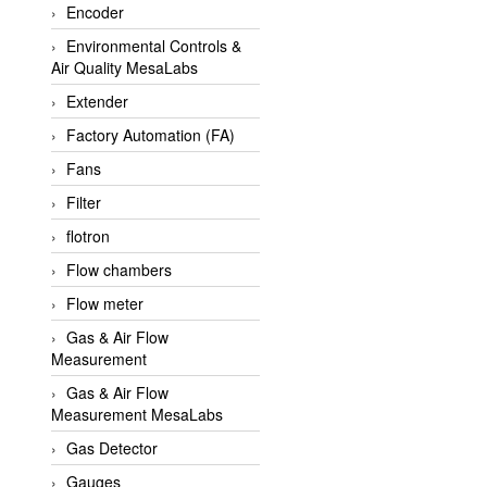
Encoder
APLISENS VietNam
Environmental Controls &
Apollo Fire
Air Quality MesaLabs
Appleton
Extender
AQ Matic
Factory Automation (FA)
Aqualabo Vietnam
Fans
Aquametro
Filter
ARCA Regler
flotron
Arcos Hydraulik
Flow chambers
Ardetem-Sfere-Vietnam
Flow meter
Argal
Gas & Air Flow
Measurement
AS ENERGI
Gas & Air Flow
ASCO CO2
Measurement MesaLabs
Asker
Gas Detector
AT2E
Gauges