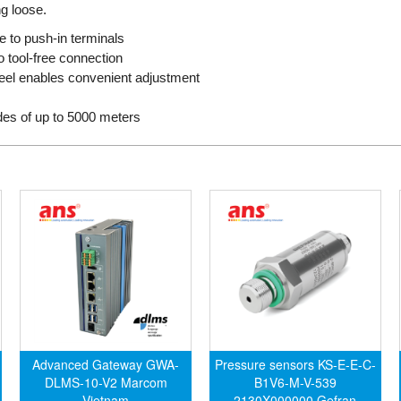
g loose.
e to push-in terminals
 tool-free connection
eel enables convenient adjustment
des of up to 5000 meters
Advanced Gateway GWA-
Pressure sensors KS-E-E-C-
DLMS-10-V2 Marcom
B1V6-M-V-539
Vietnam
2130X000000 Gefran