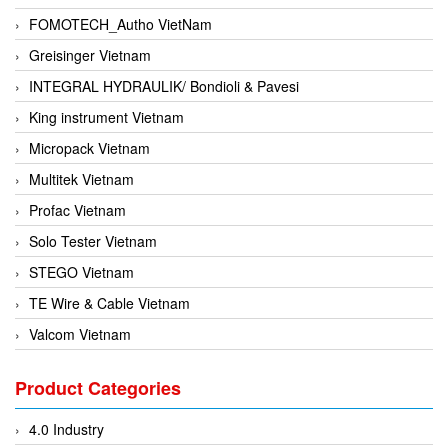
FOMOTECH_Autho VietNam
Greisinger Vietnam
INTEGRAL HYDRAULIK/ Bondioli & Pavesi
King instrument Vietnam
Micropack Vietnam
Multitek Vietnam
Profac Vietnam
Solo Tester Vietnam
STEGO Vietnam
TE Wire & Cable Vietnam
Valcom Vietnam
Woodward Vietnam
Product Categories
3CTEST Vietnam
4B VietNam Vietnam
4.0 Industry