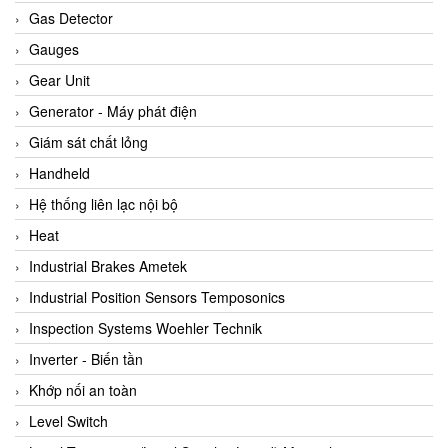
ARCA Regler
Gas Detector
Arcos Hydraulik
Gauges
Ardetem-Sfere-Vietnam
Gear Unit
Argal
Generator - Máy phát điện
AS ENERGI
Giám sát chất lỏng
ASCO CO2
Handheld
Asker
Hệ thống liên lạc nội bộ
AT2E
Heat
ATC Pneumatic
Industrial Brakes Ametek
ATEX System
Industrial Position Sensors Temposonics
ATI - IA
Inspection Systems Woehler Technik
ATI (Analytical Technology Inc)
Inverter - Biến tần
Atos
Khớp nối an toàn
Atrax
Level Switch