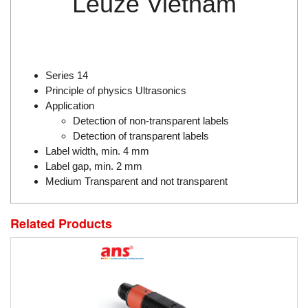
Leuze Vietnam
Di-Soric
Di-Soric
Dixon Valve
Doctor Led Vietnam
Series 14
Principle of physics Ultrasonics
DOLD - Autho ANS
Application
Dold Vietnam
Detection of non-transparent labels
Detection of transparent labels
Dongdo Tech
Label width, min. 4 mm
Donghwa Valve
Label gap, min. 2 mm
Dongkun
Medium Transparent and not transparent
Dosing Pump
Related Products
DR. NEUMANN Peltier-Technik
Driesen Kern
Dropsa Vietnam
Druck