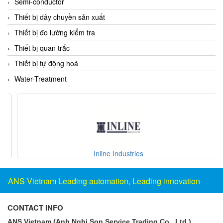
Semi-conductor
Evoqua
Thiết bị dây chuyền sản xuất
EXAIR
Thiết bị đo lường kiểm tra
Exergen
Thiết bị quan trắc
Exide Technologies Vietnam
Thiết bị tự động hoá
EXOR
Water-Treatment
FAIRCHILD
FANUC
FDM/ F.lli Della Marca Srl
FEIN
Felm
Inline Industries
FESTO
ANS Vietnam Leading automation, Leading innovation
FHF (EATON Crouse-Hinds)
Fife/ Maxcess
CONTACT INFO
Fimet
ANS Vietnam (Anh Nghi Son Service Trading Co., Ltd.)