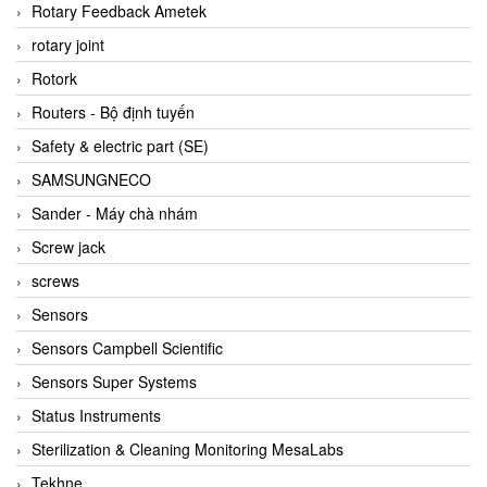
BRAUN Vietnam
Rotary Feedback Ametek
Brinkmann Pumpen
rotary joint
BRONKHORST
Rotork
Brook Instrument
Routers - Bộ định tuyến
Brooks Instrument Vietnam
Safety & electric part (SE)
Buhler
SAMSUNGNECO
BURLING INSTRUMENTS
Sander - Máy chà nhám
Burster
Screw jack
BUSCHJOST
screws
Calectro
Sensors
Campbell Scientific
Sensors Campbell Scientific
Canneed Vietnam
Sensors Super Systems
Cantoni
Status Instruments
CAPS
Sterilization & Cleaning Monitoring MesaLabs
CAREL Parts
Tekhne