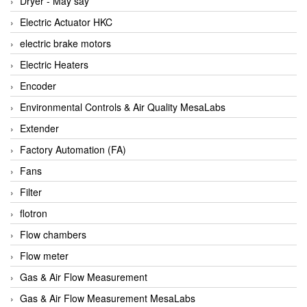
Dryer - Máy sấy
Anritsu
Electric Actuator HKC
ANTEC S.A
electric brake motors
Antico pumps
Electric Heaters
Anybus/ HMS
Encoder
AOBEN
Environmental Controls & Air Quality MesaLabs
Apex Dynamics Vietnam
Extender
Apex Dynamics Vietnam
Factory Automation (FA)
Apiste
Fans
APLISENS VietNam
Filter
Apollo Fire
flotron
Appleton
Flow chambers
AQ Matic
Flow meter
Aqualabo Vietnam
Gas & Air Flow Measurement
Aquametro
Gas & Air Flow Measurement MesaLabs