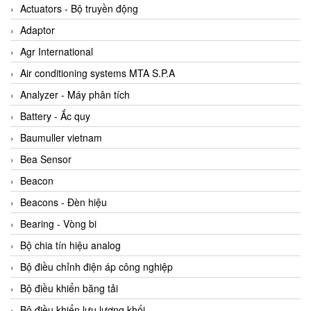
ABB Vietnam
Actuators - Bộ truyền động
AC Infinity Vietnam
Adaptor
AC&E Telecommunications
Agr International
AC&T Vietnam
Air conditioning systems MTA S.P.A
Accepta Vietnam
Analyzer - Máy phân tích
ACCUMAC Vietnam
Battery - Ắc quy
AccuWeb Vietnam
Baumuller vietnam
Acey
Bea Sensor
ACOEM Vietnam
Beacon
ADCA Vietnam
Beacons - Đèn hiệu
ADFweb Vietnam
Bearing - Vòng bi
Adler Vietnam
Bộ chia tín hiệu analog
Ados Vietnam
Bộ điều chỉnh điện áp công nghiệp
Advanced Energy Vietnam
Bộ điều khiển băng tải
Advantech Vietnam
Bộ điều khiển lưu lượng khối