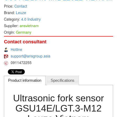
Price:
Contact
DEIF
Brand:
Leuze
Delmhorst VietNam
Category:
4.0 Industry
DELTA
Supplier:
ansvietnam
Origin:
Germany
Delta Ohm
Delta sensor
Contact consultant
Delta-mobrey
Hotline
support@ansgroup.asia
DEMA Engineering/ Foam- IT
0911472255
DESAX
DET-TRONICS
Product information
Specifications
Deublin
Diakont
Ultrasonic fork sensor
Dias Infrared
DINA Elektronik
GSU14E/LGT.3-M12
Dinel