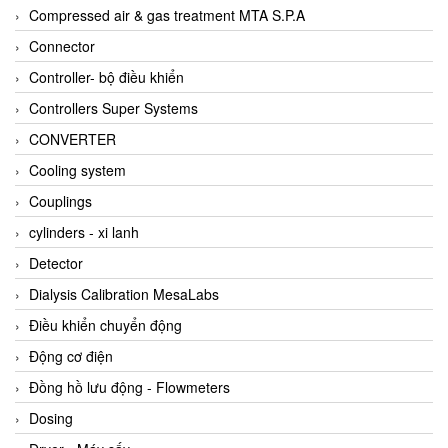
AKUSENSE
Compressed air & gas treatment MTA S.P.A
ALA OFFICINE SPA
Connector
Albrecht-Automatik Viet Nam
Controller- bộ điều khiển
Allen Bradley Vietnam
Controllers Super Systems
Alpha Moisture Vietnam
CONVERTER
Alpha-Achem Vietnam
Cooling system
Alphino
Couplings
ALRE-IT Vietnam
cylinders - xi lanh
Altech
Detector
Amarillo Gear
Dialysis Calibration MesaLabs
Ametek
Điều khiển chuyển động
AMPTRON Vietnam
Động cơ điện
AND Vietnam
Đồng hồ lưu động - Flowmeters
ANDERSON-NEGELE
Dosing
ANDILOG Technologies Vietnam