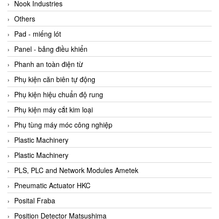
Beijer
Nook Industries
Beinlich-pumps
Others
Beka
Pad - miếng lót
BEKO
Panel - bảng điều khiển
Belimo
Phanh an toàn điện từ
Benetech Vietnam
Phụ kiện căn biên tự động
Bently Nevada
Phụ kiện hiệu chuẩn độ rung
Bentone Vietnam
Phụ kiện máy cắt kim loại
Bernstein Vietnam
Phụ tùng máy móc công nghiệp
Berthold
Plastic Machinery
Bestech
Plastic Machinery
Bestech
PLS, PLC and Network Modules Ametek
BETA
Pneumatic Actuator HKC
Bifold
Posital Fraba
Bihl+wiedemann
Position Detector Matsushima