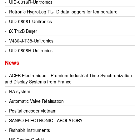
UID-0016R-Unitronics
EMC PARTNER
Rotronic HygroLog TL-1D data loggers for temperature
EMCSOSIN
UID-0808T-Unitronics
Emerson/Vertiv
iX T12B Beijer
EMG
V430-J-T38-Unitronics
Emotron
UID-0808R-Unitronics
ENCEL Vietnam
News
Endress+Hauser
Enensys Vietnam
ACEB Electronique - Premium Industrial Time Synchronization
and Display Systems from France
Enerdoor
RA system
Enerpac
Automatic Valve Réalisation
ENERSYS
Posital encoder vietnam
Enolgas
SANKO ELECTRONIC LABOLATORY
Envada
Rishabh Instruments
Environmental Compliance Products
HS-Cooler GmbH