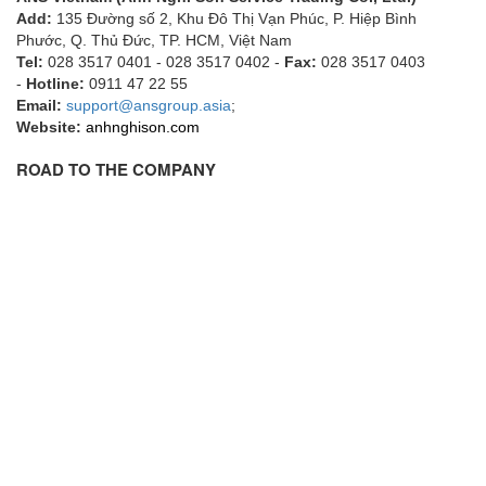
Fine Suntronix
Add:
135 Đường số 2, Khu Đô Thị Vạn Phúc, P. Hiệp Bình
Phước, Q. Thủ Đức, TP. HCM
, Việt Nam
FineTek
Tel:
028 3517 0401 - 028 3517 0402 -
Fax:
028 3517 0403
Finna Sensors Vietnam
-
Hotline:
0911 47 22 55
Email:
support@ansgroup.asia
;
Fireye
Website:
anhnghison.com
Fischer
ROAD TO THE COMPANY
Fisher
FISO Vietnam
FLENDER
Flexaust
Flexim
FLIR
FLOMAG
flotron
Flow Force/ Super Green Power-Tech
Floweserve/PMV