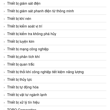
Chromalox
Thiết bị giám sát điện
ChuanYi
Thiết bị giám sát phanh điện từ thông minh
CIC
Thiết bị khí nén
Clage
Thiết bị kiểm soát vị trí
Clake Fololo
Thiết bị kiểm tra không phá hủy
Clark Cooper
Thiết bị luyện kim
CMC Ventilazione
Thiết bị mạng công nghiệp
Coax Valves Inc
Thiết bị phân tích khí
Codel
Thiết bị quan trắc
Cofimco
Thiết bị thổi khí công nghiệp tiết kiệm năng lượng
Coltraco
Thiết bị thủy lực
Comat Releco
Thiết bị tự động hóa
Comax
Thiết bị vật tư ngành lạnh
COMETECH VietNam
Thiết bị xử lý tín hiệu
COMFILE Technology
TORQ Corporation