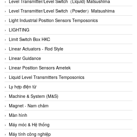
Auma
Level Transmitter/Level Switch（Liquid) Matsushima
Autec
Level Transmitter/Level Switch（Powder）Matsushima
Auto Flow
Light Industrial Position Sensors Temposonics
Automatic valve
LIGHTING
Aventics
Limit Switch Box HKC
Avproglobal
Linear Actuators - Rod Style
Axiomtek
Linear Guidance
AZBIL
Linear Position Sensors Ametek
B&C Electronics
Liquid Level Transmitters Temposonics
B&R
Ly hợp điện từ
Babcok wilcox
Machine & System (M&S)
Baelz Automatic Vietnam
Magnet - Nam châm
Bahr Modultechnik Vietnam
Màn hình
Balluff
Máy móc & Hệ thống
BamBo Vietnam
Máy tính công nghiệp