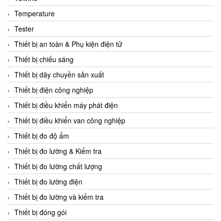
CCS
Temperature
CD Automation
Tester
CEAG Sicherheitst
Thiết bị an toàn & Phụ kiện điện tử
CEIA Vietnam
Thiết bị chiếu sáng
Celduc Vietnam
Thiết bị dây chuyền sản xuất
Cemb
Thiết bị điện công nghiệp
Centec GmbH
Thiết bị điều khiển máy phát điện
CEQUBE
Thiết bị điều khiển van công nghiệp
CHAUVIN ARNOUX
Thiết bị đo độ ẩm
Checkline
Thiết bị đo lường & Kiểm tra
Chino
Thiết bị đo lường chất lượng
Chiyoda Seiki
Thiết bị đo lường điện
Chiyoda-Tsusho
Thiết bị đo lường và kiểm tra
Chongqing Huaneng
Thiết bị đóng gói