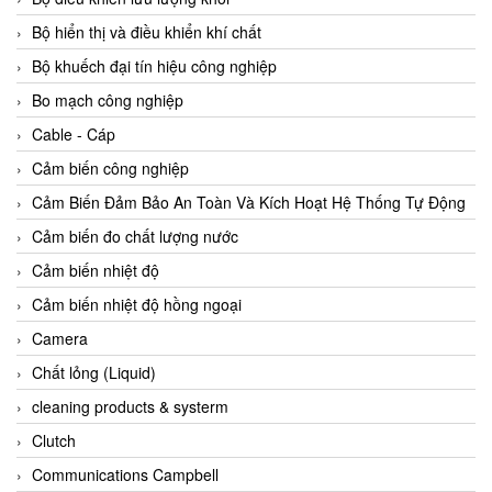
Agate Vietnam
Bộ hiển thị và điều khiển khí chất
AGR International Vietnam
Bộ khuếch đại tín hiệu công nghiệp
Aichi Tokei Denki Vietnam
Bo mạch công nghiệp
Aii Vietnam
Cable - Cáp
AIKOH
Cảm biến công nghiệp
AINUO Vietnam
Cảm Biến Đảm Bảo An Toàn Và Kích Hoạt Hệ Thống Tự Động
AIR MAJOR
Cảm biến đo chất lượng nước
Aira Euro Automation
Cảm biến nhiệt độ
Airtac Vietnam
Cảm biến nhiệt độ hồng ngoại
Airtec Vietnam
Camera
AI-Tek Vietnam
Chất lỏng (Liquid)
Akerstroms Viet Nam
cleaning products & systerm
AKO Armaturen & Separationstechnik
Clutch
AKO Armaturen & Separationstechnik Vietnam
Communications Campbell