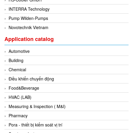
EPC
INTERRA Technology
EPE Process Filters & Accumulators
Pump Wilden-Pumps
Epro/Emerson
Novotechnik Vietnam
ERE WIRELESS
Application catalog
Erhardt-Leimer
Erhardt-Leimer
Automotive
Erhardt-leimer
Building
ERICHSEN
Chemical
Erinda/Delta
Điều khiển chuyển động
ESA Automation Vietnam
Food&Beverage
Esa Pyronics
HVAC (LAB)
Euchner
Measuring & Inspection ( M&I)
EUCHNER GmbH + Co. KG VietNam
Pharmacy
Eurotherm Vietnam
Pora - thiết bị kiểm soát vị trí
Eurovent