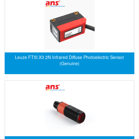
ECKERLE
Ecom-EX
ECONEX
Edward
EES
EGE Elektronik
Leuze FT5I.X3 2N Infrared Diffuse Photoelectric Sensor
(Genuine)
Eilersen Vietnam
Ekstrom-Carlson
Elands Cable Vietnam
Elap Vietnam
Electro Adda
Electro Industries
Electronic Design System S.R.L Vietnam
Electronics Inc. Viet Nam