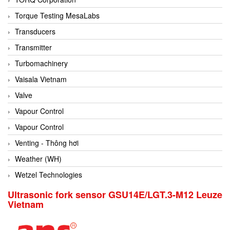
Conch
Torque Testing MesaLabs
Conductix/ WAMPFLER
Transducers
Contrec
Transmitter
Contrinex
Turbomachinery
Control Solution Minesota
Vaisala Vietnam
Copeland
Valve
Cortem
Vapour Control
Cosa Xentaur
Vapour Control
Cosil
Venting - Thông hơi
Coulton
Weather (WH)
Crouzet
Wetzel Technologies
Crowcon
Ultrasonic fork sensor GSU14E/LGT.3-M12 Leuze
Vietnam
Crutec Dust Zero Vietnam
Crydom