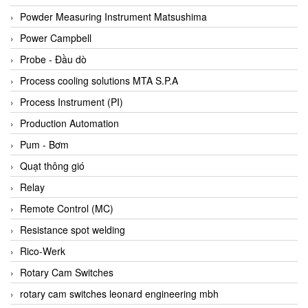
Bihl+wiedemann
Powder Measuring Instrument Matsushima
Bilz
Power Campbell
Binder Connector
Probe - Đầu dò
Biotech
Process cooling solutions MTA S.P.A
BirdX Vietnam
Process Instrument (PI)
BK Vibro
Production Automation
Black Box
Pum - Bơm
BlackBox Vietnam
Quạt thông gió
BLAGDON PUMP
Relay
Bloom Engineering
Remote Control (MC)
Boneng
Resistance spot welding
Bopp & Reuther Messtechnik
Rico-Werk
Bosch
Rotary Cam Switches
Boydcorp
rotary cam switches leonard engineering mbh