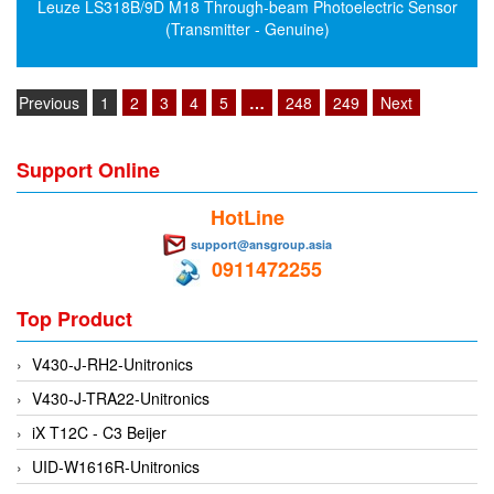
Electro-Sensors Vietnam
Leuze LS318B/9D M18 Through-beam Photoelectric Sensor
(Transmitter - Genuine)
Elektrogas Vietnam
Elektrophysik Vietnam
Previous
1
2
3
4
5
…
248
249
Next
elesa-ganter
ELETTA
Support Online
Elettrotek Kabel
ELGO Electronic
HotLine
ELIS PLZEŇ
support@ansgroup.asia
0911472255
ELMEKO
ELMESS-Thermosystemtechnik
Top Product
Eltex-Elektrostatik
V430-J-RH2-Unitronics
Eltherm
V430-J-TRA22-Unitronics
ELTRA Encoder
iX T12C - C3 Beijer
ELVEM Vietnam
UID-W1616R-Unitronics
Emaco