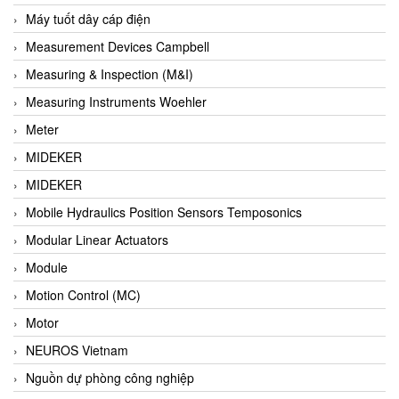
Barel Vietnam
Máy tuốt dây cáp điện
Barksdale
Measurement Devices Campbell
Bartec
Measuring & Inspection (M&I)
Basco
Measuring Instruments Woehler
Baumer
Meter
Baumuller Vietnam
MIDEKER
Baykee
MIDEKER
BBC Bircher Smart Access
Mobile Hydraulics Position Sensors Temposonics
BCS ITALY
Modular Linear Actuators
BEA SENSORS
Module
Beacon Extender
Motion Control (MC)
Beckhoff
Motor
Bedook
NEUROS Vietnam
Bei Sensor
Nguồn dự phòng công nghiệp