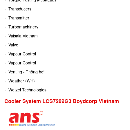
Conch
Transducers
Conductix/ WAMPFLER
Transmitter
Contrec
Turbomachinery
Contrinex
Vaisala Vietnam
Control Solution Minesota
Valve
Copeland
Vapour Control
Cortem
Vapour Control
Cosa Xentaur
Venting - Thông hơi
Cosil
Weather (WH)
Coulton
Wetzel Technologies
Crouzet
Cooler System LCS7289G3 Boydcorp Vietnam
Crowcon
Crutec Dust Zero Vietnam
Crydom