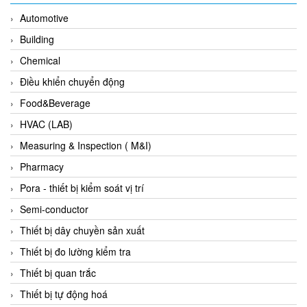
Evoqua
Automotive
EXAIR
Building
Exergen
Chemical
Exide Technologies Vietnam
Điều khiển chuyển động
EXOR
Food&Beverage
FAIRCHILD
HVAC (LAB)
FANUC
Measuring & Inspection ( M&I)
FDM/ F.lli Della Marca Srl
Pharmacy
FEIN
Pora - thiết bị kiểm soát vị trí
Felm
Semi-conductor
FESTO
Thiết bị dây chuyền sản xuất
FHF (EATON Crouse-Hinds)
Thiết bị đo lường kiểm tra
Fife/ Maxcess
Thiết bị quan trắc
Fimet
Thiết bị tự động hoá