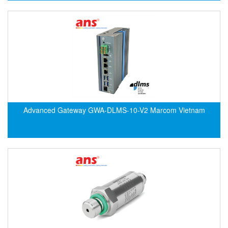
ECKERLE
Ecom-EX
ECONEX
Edward
EES
EGE Elektronik
Eilersen Vietnam
Advanced Gateway GWA-DLMS-10-V2 Marcom Vietnam
Ekstrom-Carlson
Elands Cable Vietnam
Elap Vietnam
Electro Adda
Electro Industries
Electronic Design System S.R.L Vietnam
Electronics Inc. Viet Nam