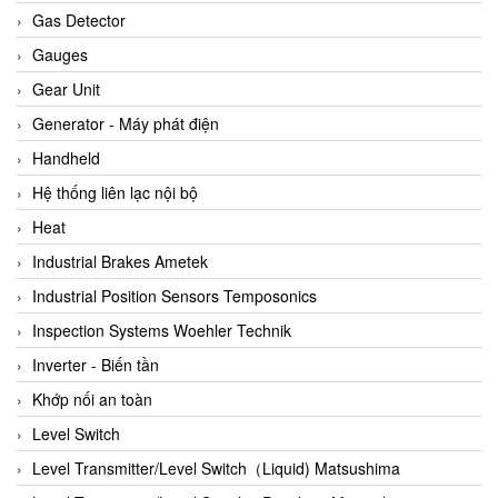
ARCA Regler
Gas Detector
Arcos Hydraulik
Gauges
Ardetem-Sfere-Vietnam
Gear Unit
Argal
Generator - Máy phát điện
AS ENERGI
Handheld
ASCO CO2
Hệ thống liên lạc nội bộ
Asker
Heat
AT2E
Industrial Brakes Ametek
ATC Pneumatic
Industrial Position Sensors Temposonics
ATEX System
Inspection Systems Woehler Technik
ATI - IA
Inverter - Biến tần
ATI (Analytical Technology Inc)
Khớp nối an toàn
Atos
Level Switch
Atrax
Level Transmitter/Level Switch（Liquid) Matsushima