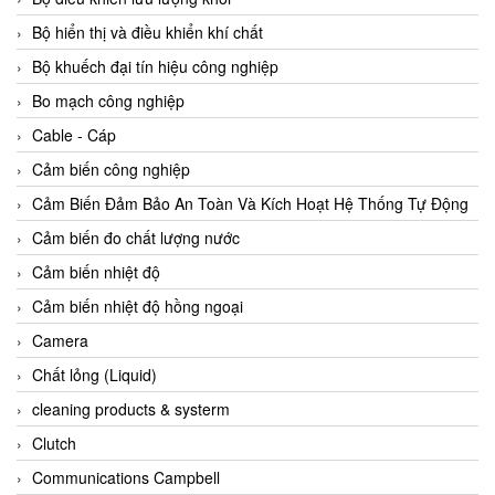
Agate Vietnam
Bộ hiển thị và điều khiển khí chất
AGR International Vietnam
Bộ khuếch đại tín hiệu công nghiệp
Aichi Tokei Denki Vietnam
Bo mạch công nghiệp
Aii Vietnam
Cable - Cáp
AIKOH
Cảm biến công nghiệp
AINUO Vietnam
Cảm Biến Đảm Bảo An Toàn Và Kích Hoạt Hệ Thống Tự Động
AIR MAJOR
Cảm biến đo chất lượng nước
Aira Euro Automation
Cảm biến nhiệt độ
Airtac Vietnam
Cảm biến nhiệt độ hồng ngoại
Airtec Vietnam
Camera
AI-Tek Vietnam
Chất lỏng (Liquid)
Akerstroms Viet Nam
cleaning products & systerm
AKO Armaturen & Separationstechnik
Clutch
AKO Armaturen & Separationstechnik Vietnam
Communications Campbell