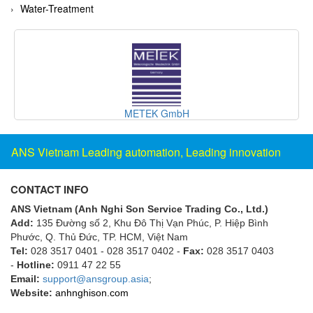
Fine Suntronix
Water-Treatment
FineTek
Finna Sensors Vietnam
Fireye
Fischer
METEK GmbH
I
Fisher
FISO Vietnam
ANS Vietnam Leading automation, Leading innovation
FLENDER
Flexaust
CONTACT INFO
Flexim
ANS Vietnam (Anh Nghi Son Service Trading Co., Ltd.)
Add:
135 Đường số 2, Khu Đô Thị Vạn Phúc, P. Hiệp Bình
FLIR
Phước, Q. Thủ Đức, TP. HCM
, Việt Nam
FLOMAG
Tel:
028 3517 0401 - 028 3517 0402 -
Fax:
028 3517 0403
-
Hotline:
0911 47 22 55
flotron
Email:
support@ansgroup.asia
;
Flow Force/ Super Green Power-Tech
Website:
anhnghison.com
Floweserve/PMV