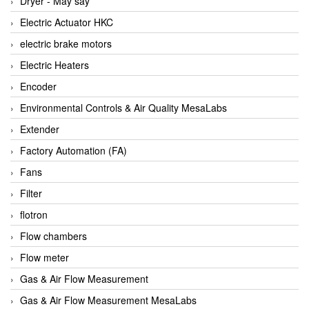
Dryer - Máy sấy
Anritsu
Electric Actuator HKC
ANTEC S.A
electric brake motors
Antico pumps
Electric Heaters
Anybus/ HMS
Encoder
AOBEN
Environmental Controls & Air Quality MesaLabs
Apex Dynamics Vietnam
Extender
Apex Dynamics Vietnam
Factory Automation (FA)
Apiste
Fans
APLISENS VietNam
Filter
Apollo Fire
flotron
Appleton
Flow chambers
AQ Matic
Flow meter
Aqualabo Vietnam
Gas & Air Flow Measurement
Aquametro
Gas & Air Flow Measurement MesaLabs