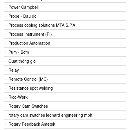
Bihl+wiedemann
Power Campbell
Bilz
Probe - Đầu dò
Binder Connector
Process cooling solutions MTA S.P.A
Biotech
Process Instrument (PI)
BirdX Vietnam
Production Automation
BK Vibro
Pum - Bơm
Black Box
Quạt thông gió
BlackBox Vietnam
Relay
BLAGDON PUMP
Remote Control (MC)
Bloom Engineering
Resistance spot welding
Boneng
Rico-Werk
Bopp & Reuther Messtechnik
Rotary Cam Switches
Bosch
rotary cam switches leonard engineering mbh
Boydcorp
Rotary Feedback Ametek