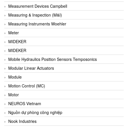
Barel Vietnam
Measurement Devices Campbell
Barksdale
Measuring & Inspection (M&I)
Bartec
Measuring Instruments Woehler
Basco
Meter
Baumer
MIDEKER
Baumuller Vietnam
MIDEKER
Baykee
Mobile Hydraulics Position Sensors Temposonics
BBC Bircher Smart Access
Modular Linear Actuators
BCS ITALY
Module
BEA SENSORS
Motion Control (MC)
Beacon Extender
Motor
Beckhoff
NEUROS Vietnam
Bedook
Nguồn dự phòng công nghiệp
Bei Sensor
Nook Industries