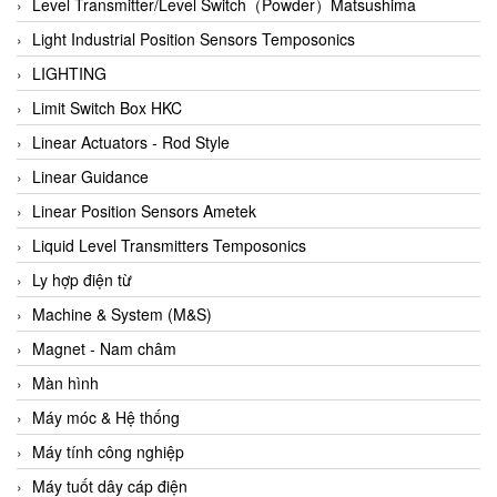
Auma
Level Transmitter/Level Switch（Powder）Matsushima
Autec
Light Industrial Position Sensors Temposonics
Auto Flow
LIGHTING
Automatic valve
Limit Switch Box HKC
Aventics
Linear Actuators - Rod Style
Avproglobal
Linear Guidance
Axiomtek
Linear Position Sensors Ametek
AZBIL
Liquid Level Transmitters Temposonics
B&C Electronics
Ly hợp điện từ
B&R
Machine & System (M&S)
Babcok wilcox
Magnet - Nam châm
Baelz Automatic Vietnam
Màn hình
Bahr Modultechnik Vietnam
Máy móc & Hệ thống
Balluff
Máy tính công nghiệp
BamBo Vietnam
Máy tuốt dây cáp điện