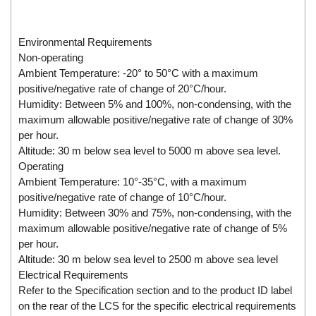
Di-Soric
Di-Soric
Environmental Requirements
Dixon Valve
Non-operating
Ambient Temperature: -20° to 50°C with a maximum
Doctor Led Vietnam
positive/negative rate of change of 20°C/hour.
DOLD - Autho ANS
Humidity: Between 5% and 100%, non-condensing, with the
maximum allowable positive/negative rate of change of 30%
Dold Vietnam
per hour.
Dongdo Tech
Altitude: 30 m below sea level to 5000 m above sea level.
Donghwa Valve
Operating
Ambient Temperature: 10°-35°C, with a maximum
Dongkun
positive/negative rate of change of 10°C/hour.
Dosing Pump
Humidity: Between 30% and 75%, non-condensing, with the
maximum allowable positive/negative rate of change of 5%
DR. NEUMANN Peltier-Technik
per hour.
Driesen Kern
Altitude: 30 m below sea level to 2500 m above sea level
Dropsa Vietnam
Electrical Requirements
Refer to the Specification section and to the product ID label
Druck
on the rear of the LCS for the specific electrical requirements