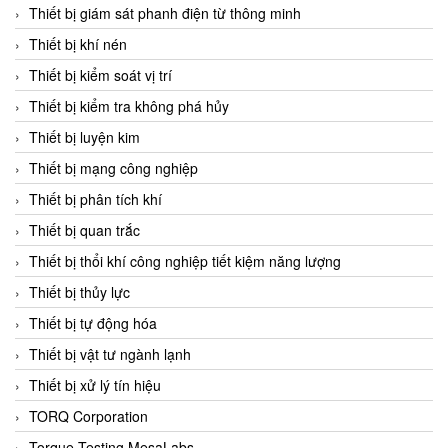
Chromalox
Thiết bị giám sát phanh điện từ thông minh
ChuanYi
Thiết bị khí nén
CIC
Thiết bị kiểm soát vị trí
Clage
Thiết bị kiểm tra không phá hủy
Clake Fololo
Thiết bị luyện kim
Clark Cooper
Thiết bị mạng công nghiệp
CMC Ventilazione
Thiết bị phân tích khí
Coax Valves Inc
Thiết bị quan trắc
Codel
Thiết bị thổi khí công nghiệp tiết kiệm năng lượng
Cofimco
Thiết bị thủy lực
Coltraco
Thiết bị tự động hóa
Comat Releco
Thiết bị vật tư ngành lạnh
Comax
Thiết bị xử lý tín hiệu
COMETECH VietNam
TORQ Corporation
COMFILE Technology
Torque Testing MesaLabs