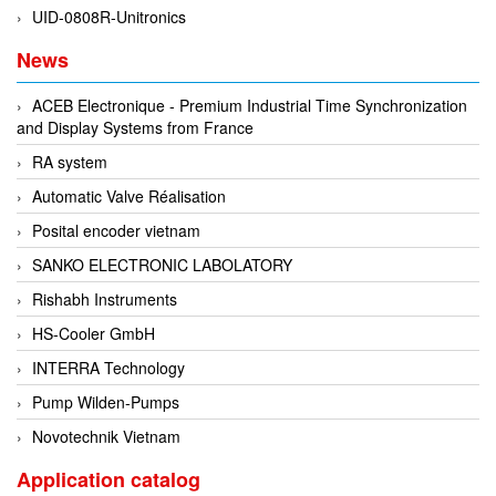
EPC
UID-0808R-Unitronics
EPE Process Filters & Accumulators
News
Epro/Emerson
ACEB Electronique - Premium Industrial Time Synchronization
ERE WIRELESS
and Display Systems from France
Erhardt-Leimer
RA system
Erhardt-Leimer
Automatic Valve Réalisation
Erhardt-leimer
Posital encoder vietnam
ERICHSEN
SANKO ELECTRONIC LABOLATORY
Erinda/Delta
Rishabh Instruments
ESA Automation Vietnam
HS-Cooler GmbH
Esa Pyronics
INTERRA Technology
Euchner
Pump Wilden-Pumps
EUCHNER GmbH + Co. KG VietNam
Novotechnik Vietnam
Eurotherm Vietnam
Application catalog
Eurovent