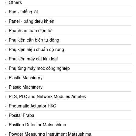
Beijer
Others
Beinlich-pumps
Pad - miếng lót
Beka
Panel - bảng điều khiển
BEKO
Phanh an toàn điện từ
Belimo
Phụ kiện căn biên tự động
Benetech Vietnam
Phụ kiện hiệu chuẩn độ rung
Bently Nevada
Phụ kiện máy cắt kim loại
Bentone Vietnam
Phụ tùng máy móc công nghiệp
Bernstein Vietnam
Plastic Machinery
Berthold
Plastic Machinery
Bestech
PLS, PLC and Network Modules Ametek
Bestech
Pneumatic Actuator HKC
BETA
Posital Fraba
Bifold
Position Detector Matsushima
Bihl+wiedemann
Powder Measuring Instrument Matsushima