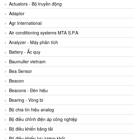
ABB Vietnam
Actuators - Bộ truyền động
AC Infinity Vietnam
Adaptor
AC&E Telecommunications
Agr International
AC&T Vietnam
Air conditioning systems MTA S.P.A
Accepta Vietnam
Analyzer - Máy phân tích
ACCUMAC Vietnam
Battery - Ắc quy
AccuWeb Vietnam
Baumuller vietnam
Acey
Bea Sensor
ACOEM Vietnam
Beacon
ADCA Vietnam
Beacons - Đèn hiệu
ADFweb Vietnam
Bearing - Vòng bi
Adler Vietnam
Bộ chia tín hiệu analog
Ados Vietnam
Bộ điều chỉnh điện áp công nghiệp
Advanced Energy Vietnam
Bộ điều khiển băng tải
Advantech Vietnam
Bộ điều khiển lưu lượng khối