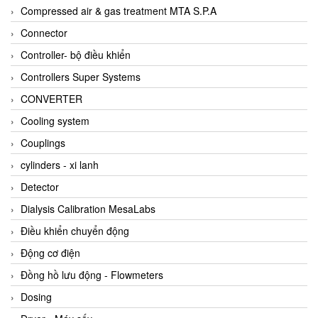
AKUSENSE
Compressed air & gas treatment MTA S.P.A
ALA OFFICINE SPA
Connector
Albrecht-Automatik Viet Nam
Controller- bộ điều khiển
Allen Bradley Vietnam
Controllers Super Systems
Alpha Moisture Vietnam
CONVERTER
Alpha-Achem Vietnam
Cooling system
Alphino
Couplings
ALRE-IT Vietnam
cylinders - xi lanh
Altech
Detector
Amarillo Gear
Dialysis Calibration MesaLabs
Ametek
Điều khiển chuyển động
AMPTRON Vietnam
Động cơ điện
AND Vietnam
Đồng hồ lưu động - Flowmeters
ANDERSON-NEGELE
Dosing
ANDILOG Technologies Vietnam