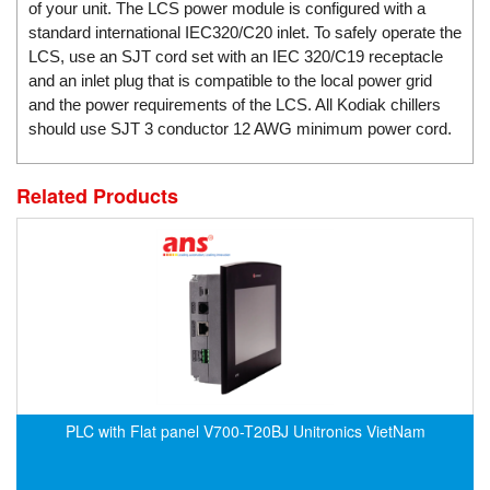
DSTI
of your unit. The LCS power module is configured with a
standard international IEC320/C20 inlet. To safely operate the
DUCATI
LCS, use an SJT cord set with an IEC 320/C19 receptacle
Duclean
and an inlet plug that is compatible to the local power grid
Dukin Besko
and the power requirements of the LCS. All Kodiak chillers
should use SJT 3 conductor 12 AWG minimum power cord.
Dunkermotoren
Durag
Related Products
Dwyer
DYH
Dynisco
E+E ELEKTRONIK
E+H
E2S
Earthtech
PLC with Flat panel V700-T20BJ Unitronics VietNam
Eaton
EBMPAPST