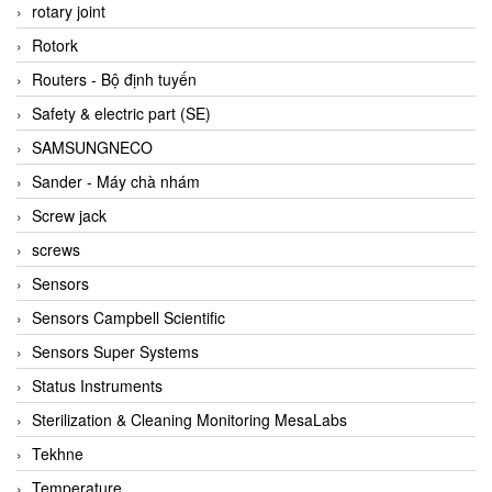
BRAUN Vietnam
rotary joint
Brinkmann Pumpen
Rotork
BRONKHORST
Routers - Bộ định tuyến
Brook Instrument
Safety & electric part (SE)
Brooks Instrument Vietnam
SAMSUNGNECO
Buhler
Sander - Máy chà nhám
BURLING INSTRUMENTS
Screw jack
Burster
screws
BUSCHJOST
Sensors
Calectro
Sensors Campbell Scientific
Campbell Scientific
Sensors Super Systems
Canneed Vietnam
Status Instruments
Cantoni
Sterilization & Cleaning Monitoring MesaLabs
CAPS
Tekhne
CAREL Parts
Temperature