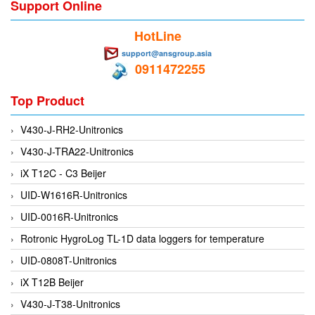
Support Online
EMC PARTNER
HotLine
EMCSOSIN
support@ansgroup.asia
Emerson/Vertiv
0911472255
EMG
Top Product
Emotron
ENCEL Vietnam
V430-J-RH2-Unitronics
Endress+Hauser
V430-J-TRA22-Unitronics
Enensys Vietnam
iX T12C - C3 Beijer
Enerdoor
UID-W1616R-Unitronics
Enerpac
UID-0016R-Unitronics
ENERSYS
Rotronic HygroLog TL-1D data loggers for temperature
Enolgas
UID-0808T-Unitronics
Envada
iX T12B Beijer
Environmental Compliance Products
V430-J-T38-Unitronics