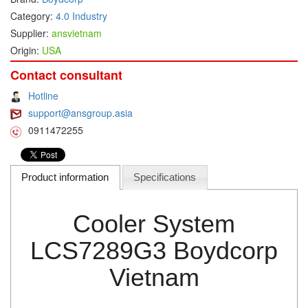
Category:
4.0 Industry
DEIF
Supplier:
ansvietnam
Delmhorst VietNam
Origin:
USA
DELTA
Contact consultant
Delta Ohm
Hotline
Delta sensor
support@ansgroup.asia
Delta-mobrey
0911472255
DEMA Engineering/ Foam- IT
DESAX
Product information
Specifications
DET-TRONICS
Deublin
Cooler System
Diakont
LCS7289G3 Boydcorp
Dias Infrared
Vietnam
DINA Elektronik
Dinel