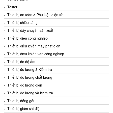
CCS
Tester
CD Automation
Thiết bị an toàn & Phụ kiện điện tử
CEAG Sicherheitst
Thiết bị chiếu sáng
CEIA Vietnam
Thiết bị dây chuyền sản xuất
Celduc Vietnam
Thiết bị điện công nghiệp
Cemb
Thiết bị điều khiển máy phát điện
Centec GmbH
Thiết bị điều khiển van công nghiệp
CEQUBE
Thiết bị đo độ ẩm
CHAUVIN ARNOUX
Thiết bị đo lường & Kiểm tra
Checkline
Thiết bị đo lường chất lượng
Chino
Thiết bị đo lường điện
Chiyoda Seiki
Thiết bị đo lường và kiểm tra
Chiyoda-Tsusho
Thiết bị đóng gói
Chongqing Huaneng
Thiết bị giám sát điện