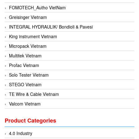
FOMOTECH_Autho VietNam
Greisinger Vietnam
INTEGRAL HYDRAULIK/ Bondioli & Pavesi
King instrument Vietnam
Micropack Vietnam
Multitek Vietnam
Profac Vietnam
Solo Tester Vietnam
STEGO Vietnam
TE Wire & Cable Vietnam
Valcom Vietnam
Woodward Vietnam
Product Categories
3CTEST Vietnam
4B VietNam Vietnam
4.0 Industry