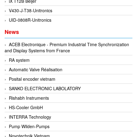
iX T12B Beijer
EPC
V430-J-T38-Unitronics
EPE Process Filters & Accumulators
UID-0808R-Unitronics
Epro/Emerson
News
ERE WIRELESS
Erhardt-Leimer
ACEB Electronique - Premium Industrial Time Synchronization
Erhardt-Leimer
and Display Systems from France
Erhardt-leimer
RA system
ERICHSEN
Automatic Valve Réalisation
Erinda/Delta
Posital encoder vietnam
ESA Automation Vietnam
SANKO ELECTRONIC LABOLATORY
Esa Pyronics
Rishabh Instruments
Euchner
HS-Cooler GmbH
EUCHNER GmbH + Co. KG VietNam
INTERRA Technology
Eurotherm Vietnam
Pump Wilden-Pumps
Eurovent
Novotechnik Vietnam