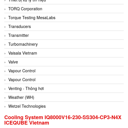
Conch
TORQ Corporation
Conductix/ WAMPFLER
Torque Testing MesaLabs
Contrec
Transducers
Contrinex
Transmitter
Control Solution Minesota
Turbomachinery
Copeland
Vaisala Vietnam
Cortem
Valve
Cosa Xentaur
Vapour Control
Cosil
Vapour Control
Coulton
Venting - Thông hơi
Crouzet
Weather (WH)
Crowcon
Wetzel Technologies
Crutec Dust Zero Vietnam
Cooling System IQ8000V16-230-SS304-CP3-N4X
ICEQUBE Vietnam
Crydom