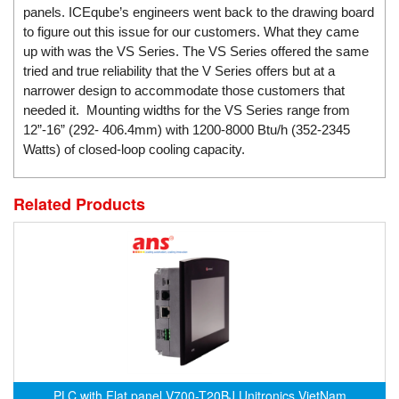
DSTI
panels. ICEqube’s engineers went back to the drawing board
DUCATI
to figure out this issue for our customers. What they came
up with was the VS Series. The VS Series offered the same
Duclean
tried and true reliability that the V Series offers but at a
Dukin Besko
narrower design to accommodate those customers that
needed it. Mounting widths for the VS Series range from
Dunkermotoren
12”-16” (292- 406.4mm) with 1200-8000 Btu/h (352-2345
Durag
Watts) of closed-loop cooling capacity.
Dwyer
DYH
Related Products
Dynisco
E+E ELEKTRONIK
E+H
E2S
Earthtech
Eaton
EBMPAPST
PLC with Flat panel V700-T20BJ Unitronics VietNam