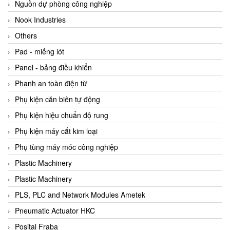
Beijer
Nguồn dự phòng công nghiệp
Beinlich-pumps
Nook Industries
Beka
Others
BEKO
Pad - miếng lót
Belimo
Panel - bảng điều khiển
Benetech Vietnam
Phanh an toàn điện từ
Bently Nevada
Phụ kiện căn biên tự động
Bentone Vietnam
Phụ kiện hiệu chuẩn độ rung
Bernstein Vietnam
Phụ kiện máy cắt kim loại
Berthold
Phụ tùng máy móc công nghiệp
Bestech
Plastic Machinery
Bestech
Plastic Machinery
BETA
PLS, PLC and Network Modules Ametek
Bifold
Pneumatic Actuator HKC
Bihl+wiedemann
Posital Fraba