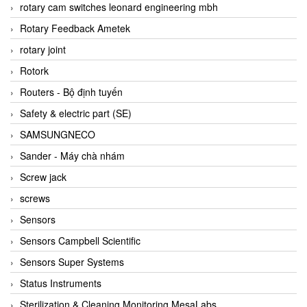
BRAUN Vietnam
rotary cam switches leonard engineering mbh
Brinkmann Pumpen
Rotary Feedback Ametek
BRONKHORST
rotary joint
Brook Instrument
Rotork
Brooks Instrument Vietnam
Routers - Bộ định tuyến
Buhler
Safety & electric part (SE)
BURLING INSTRUMENTS
SAMSUNGNECO
Burster
Sander - Máy chà nhám
BUSCHJOST
Screw jack
Calectro
screws
Campbell Scientific
Sensors
Canneed Vietnam
Sensors Campbell Scientific
Cantoni
Sensors Super Systems
CAPS
Status Instruments
CAREL Parts
Sterilization & Cleaning Monitoring MesaLabs