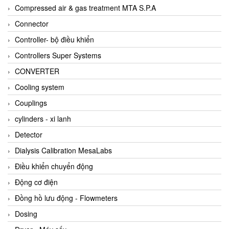
AKUSENSE
Compressed air & gas treatment MTA S.P.A
ALA OFFICINE SPA
Connector
Albrecht-Automatik Viet Nam
Controller- bộ điều khiển
Allen Bradley Vietnam
Controllers Super Systems
Alpha Moisture Vietnam
CONVERTER
Alpha-Achem Vietnam
Cooling system
Alphino
Couplings
ALRE-IT Vietnam
cylinders - xi lanh
Altech
Detector
Amarillo Gear
Dialysis Calibration MesaLabs
Ametek
Điều khiển chuyển động
AMPTRON Vietnam
Động cơ điện
AND Vietnam
Đồng hồ lưu động - Flowmeters
ANDERSON-NEGELE
Dosing
ANDILOG Technologies Vietnam