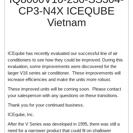
Di-Soric
CP3-N4X ICEQUBE
Di-Soric
Vietnam
Dixon Valve
Doctor Led Vietnam
DOLD - Autho ANS
Dold Vietnam
ICEqube has recently evaluated our successful line of air
Dongdo Tech
conditioners to see how they could be improved. During this
evaluation, some improvements were discovered for the
Donghwa Valve
larger V16 series air conditioner. These improvements will
Dongkun
increase efficiencies and make the units more robust.
Dosing Pump
These improved units will be coming soon. Please contact
your salesperson with any questions on these transitions.
DR. NEUMANN Peltier-Technik
Thank you for your continued business.
Driesen Kern
ICEqube, Inc.
Dropsa Vietnam
After the V Series was developed in 1995, there was still a
Druck
need for a narrower product that could fit on shallower