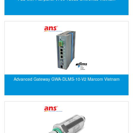
ECKERLE
Ecom-EX
ECONEX
Edward
EES
EGE Elektronik
Eilersen Vietnam
Ekstrom-Carlson
Advanced Gateway GWA-DLMS-10-V2 Marcom Vietnam
Elands Cable Vietnam
Elap Vietnam
Electro Adda
Electro Industries
Electronic Design System S.R.L Vietnam
Electronics Inc. Viet Nam