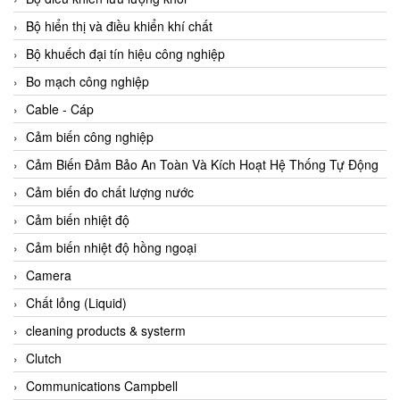
Agate Vietnam
Bộ hiển thị và điều khiển khí chất
AGR International Vietnam
Bộ khuếch đại tín hiệu công nghiệp
Aichi Tokei Denki Vietnam
Bo mạch công nghiệp
Aii Vietnam
Cable - Cáp
AIKOH
Cảm biến công nghiệp
AINUO Vietnam
Cảm Biến Đảm Bảo An Toàn Và Kích Hoạt Hệ Thống Tự Động
AIR MAJOR
Cảm biến đo chất lượng nước
Aira Euro Automation
Cảm biến nhiệt độ
Airtac Vietnam
Cảm biến nhiệt độ hồng ngoại
Airtec Vietnam
Camera
AI-Tek Vietnam
Chất lỏng (Liquid)
Akerstroms Viet Nam
cleaning products & systerm
AKO Armaturen & Separationstechnik
Clutch
AKO Armaturen & Separationstechnik Vietnam
Communications Campbell