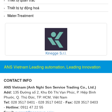
Fine Suntronix
Thiết bị tự động hoá
FineTek
Water-Treatment
Finna Sensors Vietnam
Fireye
Fischer
Fisher
FISO Vietnam
Phytron
FLENDER
Flexaust
ANS Vietnam Leading automation, Leading innovation
Flexim
CONTACT INFO
FLIR
ANS Vietnam (Anh Nghi Son Service Trading Co., Ltd.)
FLOMAG
Add:
135 Đường số 2, Khu Đô Thị Vạn Phúc, P. Hiệp Bình
flotron
Phước, Q. Thủ Đức, TP. HCM
, Việt Nam
Tel:
028 3517 0401 - 028 3517 0402 -
Fax:
028 3517 0403
Flow Force/ Super Green Power-Tech
-
Hotline:
0911 47 22 55
Floweserve/PMV