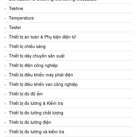
CCS
Tekhne
CD Automation
Temperature
CEAG Sicherheitst
Tester
CEIA Vietnam
Thiết bị an toàn & Phụ kiện điện tử
Celduc Vietnam
Thiết bị chiếu sáng
Cemb
Thiết bị dây chuyền sản xuất
Centec GmbH
Thiết bị điện công nghiệp
CEQUBE
Thiết bị điều khiển máy phát điện
CHAUVIN ARNOUX
Thiết bị điều khiển van công nghiệp
Checkline
Thiết bị đo độ ẩm
Chino
Thiết bị đo lường & Kiểm tra
Chiyoda Seiki
Thiết bị đo lường chất lượng
Chiyoda-Tsusho
Thiết bị đo lường điện
Chongqing Huaneng
Thiết bị đo lường và kiểm tra