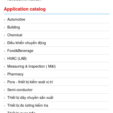
Evoqua
Application catalog
EXAIR
Automotive
Exergen
Building
Exide Technologies Vietnam
Chemical
EXOR
Điều khiển chuyển động
FAIRCHILD
Food&Beverage
FANUC
HVAC (LAB)
FDM/ F.lli Della Marca Srl
Measuring & Inspection ( M&I)
FEIN
Pharmacy
Felm
Pora - thiết bị kiểm soát vị trí
FESTO
Semi-conductor
FHF (EATON Crouse-Hinds)
Thiết bị dây chuyền sản xuất
Fife/ Maxcess
Thiết bị đo lường kiểm tra
Fimet
Thiết bị quan trắc