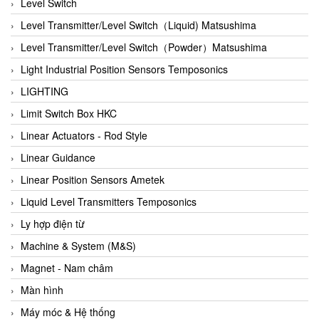
Auma
Level Switch
Autec
Level Transmitter/Level Switch（Liquid) Matsushima
Auto Flow
Level Transmitter/Level Switch（Powder）Matsushima
Automatic valve
Light Industrial Position Sensors Temposonics
Aventics
LIGHTING
Avproglobal
Limit Switch Box HKC
Axiomtek
Linear Actuators - Rod Style
AZBIL
Linear Guidance
B&C Electronics
Linear Position Sensors Ametek
B&R
Liquid Level Transmitters Temposonics
Babcok wilcox
Ly hợp điện từ
Baelz Automatic Vietnam
Machine & System (M&S)
Bahr Modultechnik Vietnam
Magnet - Nam châm
Balluff
Màn hình
BamBo Vietnam
Máy móc & Hệ thống