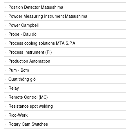
Bihl+wiedemann
Position Detector Matsushima
Bilz
Powder Measuring Instrument Matsushima
Binder Connector
Power Campbell
Biotech
Probe - Đầu dò
BirdX Vietnam
Process cooling solutions MTA S.P.A
BK Vibro
Process Instrument (PI)
Black Box
Production Automation
BlackBox Vietnam
Pum - Bơm
BLAGDON PUMP
Quạt thông gió
Bloom Engineering
Relay
Boneng
Remote Control (MC)
Bopp & Reuther Messtechnik
Resistance spot welding
Bosch
Rico-Werk
Boydcorp
Rotary Cam Switches