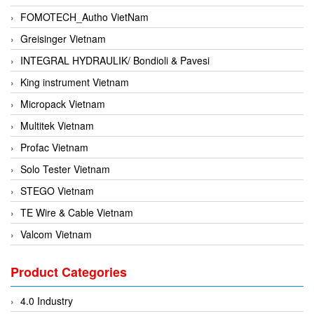
FOMOTECH_Autho VietNam
Greisinger Vietnam
INTEGRAL HYDRAULIK/ Bondioli & Pavesi
King instrument Vietnam
Micropack Vietnam
Multitek Vietnam
Profac Vietnam
Solo Tester Vietnam
STEGO Vietnam
TE Wire & Cable Vietnam
Valcom Vietnam
Woodward Vietnam
Product Categories
3CTEST Vietnam
4B VietNam Vietnam
4.0 Industry