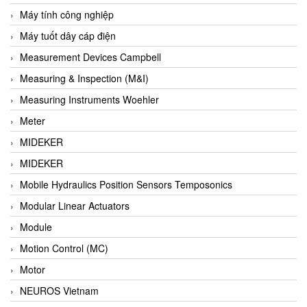
Barel Vietnam
Máy tính công nghiệp
Barksdale
Máy tuốt dây cáp điện
Bartec
Measurement Devices Campbell
Basco
Measuring & Inspection (M&I)
Baumer
Measuring Instruments Woehler
Baumuller Vietnam
Meter
Baykee
MIDEKER
BBC Bircher Smart Access
MIDEKER
BCS ITALY
Mobile Hydraulics Position Sensors Temposonics
BEA SENSORS
Modular Linear Actuators
Beacon Extender
Module
Beckhoff
Motion Control (MC)
Bedook
Motor
Bei Sensor
NEUROS Vietnam