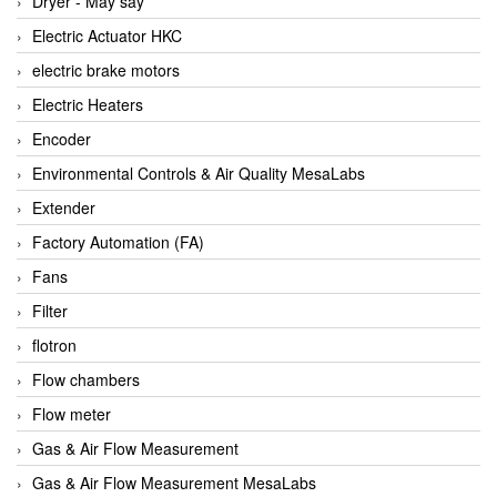
Dryer - Máy sấy
Anritsu
Electric Actuator HKC
ANTEC S.A
electric brake motors
Antico pumps
Electric Heaters
Anybus/ HMS
Encoder
AOBEN
Environmental Controls & Air Quality MesaLabs
Apex Dynamics Vietnam
Extender
Apex Dynamics Vietnam
Factory Automation (FA)
Apiste
Fans
APLISENS VietNam
Filter
Apollo Fire
flotron
Appleton
Flow chambers
AQ Matic
Flow meter
Aqualabo Vietnam
Gas & Air Flow Measurement
Aquametro
Gas & Air Flow Measurement MesaLabs