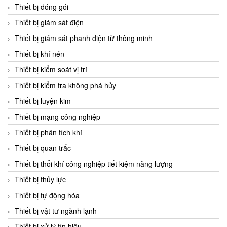
Chromalox
Thiết bị đóng gói
ChuanYi
Thiết bị giám sát điện
CIC
Thiết bị giám sát phanh điện từ thông minh
Clage
Thiết bị khí nén
Clake Fololo
Thiết bị kiểm soát vị trí
Clark Cooper
Thiết bị kiểm tra không phá hủy
CMC Ventilazione
Thiết bị luyện kim
Coax Valves Inc
Thiết bị mạng công nghiệp
Codel
Thiết bị phân tích khí
Cofimco
Thiết bị quan trắc
Coltraco
Thiết bị thổi khí công nghiệp tiết kiệm năng lượng
Comat Releco
Thiết bị thủy lực
Comax
Thiết bị tự động hóa
COMETECH VietNam
Thiết bị vật tư ngành lạnh
COMFILE Technology
Thiết bị xử lý tín hiệu