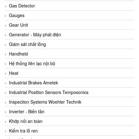
ARCA Regler
Gas Detector
Arcos Hydraulik
Gauges
Ardetem-Sfere-Vietnam
Gear Unit
Argal
Generator - Máy phát điện
AS ENERGI
Giám sát chất lỏng
ASCO CO2
Handheld
Asker
Hệ thống liên lạc nội bộ
AT2E
Heat
ATC Pneumatic
Industrial Brakes Ametek
ATEX System
Industrial Position Sensors Temposonics
ATI - IA
Inspection Systems Woehler Technik
ATI (Analytical Technology Inc)
Inverter - Biến tần
Atos
Khớp nối an toàn
Atrax
Kiểm tra lỗ ren