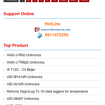
EMC PARTNER
EMCSOSIN
Support Online
Emerson/Vertiv
HotLine
EMG
support@ansgroup.asia
0911472255
Emotron
ENCEL Vietnam
Top Product
Endress+Hauser
V430-J-RH2-Unitronics
Enensys Vietnam
V430-J-TRA22-Unitronics
Enerdoor
iX T12C - C3 Beijer
Enerpac
UID-W1616R-Unitronics
ENERSYS
UID-0016R-Unitronics
Enolgas
Rotronic HygroLog TL-1D data loggers for temperature
Envada
UID-0808T-Unitronics
Environmental Compliance Products