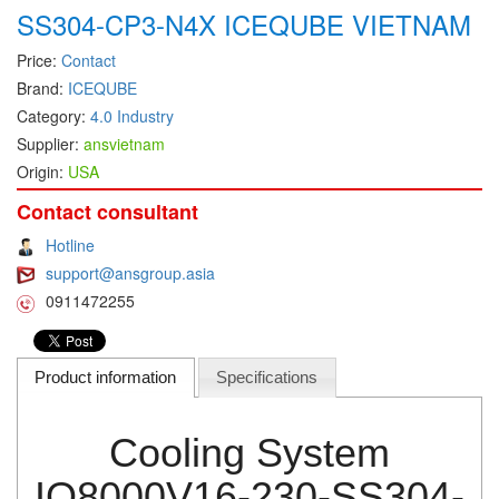
SS304-CP3-N4X ICEQUBE VIETNAM
DEIF
Price:
Contact
Delmhorst VietNam
Brand:
ICEQUBE
DELTA
Category:
4.0 Industry
Delta Ohm
Supplier:
ansvietnam
Origin:
USA
Delta sensor
Delta-mobrey
Contact consultant
DEMA Engineering/ Foam- IT
Hotline
support@ansgroup.asia
DESAX
0911472255
DET-TRONICS
Deublin
Product information
Specifications
Diakont
Dias Infrared
Cooling System
DINA Elektronik
Dinel
IQ8000V16-230-SS304-