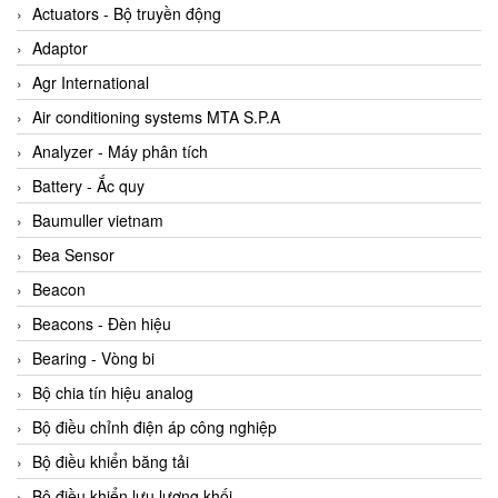
ABB Vietnam
Actuators - Bộ truyền động
AC Infinity Vietnam
Adaptor
AC&E Telecommunications
Agr International
AC&T Vietnam
Air conditioning systems MTA S.P.A
Accepta Vietnam
Analyzer - Máy phân tích
ACCUMAC Vietnam
Battery - Ắc quy
AccuWeb Vietnam
Baumuller vietnam
Acey
Bea Sensor
ACOEM Vietnam
Beacon
ADCA Vietnam
Beacons - Đèn hiệu
ADFweb Vietnam
Bearing - Vòng bi
Adler Vietnam
Bộ chia tín hiệu analog
Ados Vietnam
Bộ điều chỉnh điện áp công nghiệp
Advanced Energy Vietnam
Bộ điều khiển băng tải
Advantech Vietnam
Bộ điều khiển lưu lượng khối