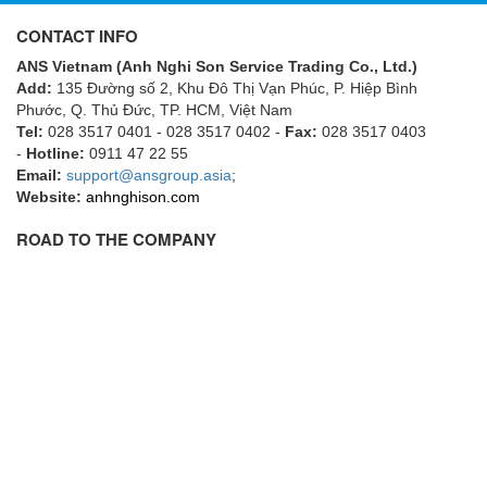
Flowline
CONTACT INFO
Flow-Mon
ANS Vietnam (Anh Nghi Son Service Trading Co., Ltd.)
Add:
135 Đường số 2, Khu Đô Thị Vạn Phúc, P. Hiệp Bình
Flowserve
Phước, Q. Thủ Đức, TP. HCM
, Việt Nam
Fluke Process Instruments Vietnam
Tel:
028 3517 0401 - 028 3517 0402 -
Fax:
028 3517 0403
-
Hotline:
0911 47 22 55
FMS Vietnam
Email:
support@ansgroup.asia
;
Website:
anhnghison.com
FOKO / Wintriss
Fomotech Vietnam
ROAD TO THE COMPANY
Forbes Marshall
FORNEY
Fortex
Fortress
Fossil Power Systems
FPZ
Francia Srl Vietnam