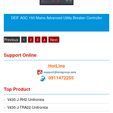
EMC PARTNER
EMCSOSIN
DEIF AGC 150 Mains Advanced Utility Breaker Controller
Emerson/Vertiv
EMG
Emotron
Previous
1
2
3
4
Next
ENCEL Vietnam
Endress+Hauser
Support Online
Enensys Vietnam
HotLine
Enerdoor
support@ansgroup.asia
Enerpac
0911472255
ENERSYS
Top Product
Enolgas
V430-J-RH2-Unitronics
Envada
V430-J-TRA22-Unitronics
Environmental Compliance Products