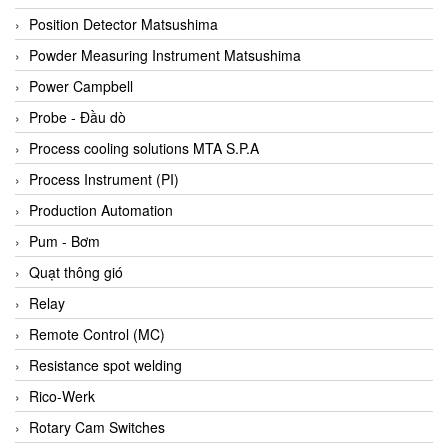
Bihl+wiedemann
Position Detector Matsushima
Bilz
Powder Measuring Instrument Matsushima
Binder Connector
Power Campbell
Biotech
Probe - Đầu dò
BirdX Vietnam
Process cooling solutions MTA S.P.A
BK Vibro
Process Instrument (PI)
Black Box
Production Automation
BlackBox Vietnam
Pum - Bơm
BLAGDON PUMP
Quạt thông gió
Bloom Engineering
Relay
Boneng
Remote Control (MC)
Bopp & Reuther Messtechnik
Resistance spot welding
Bosch
Rico-Werk
Boydcorp
Rotary Cam Switches