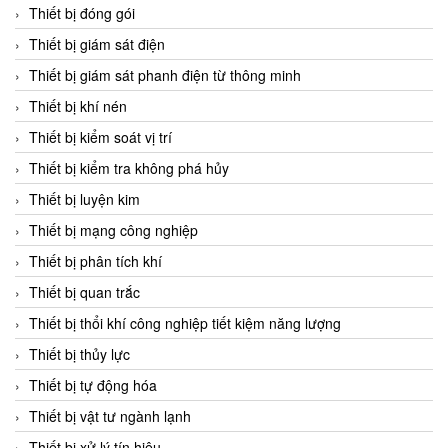
Chromalox
Thiết bị đóng gói
ChuanYi
Thiết bị giám sát điện
CIC
Thiết bị giám sát phanh điện từ thông minh
Clage
Thiết bị khí nén
Clake Fololo
Thiết bị kiểm soát vị trí
Clark Cooper
Thiết bị kiểm tra không phá hủy
CMC Ventilazione
Thiết bị luyện kim
Coax Valves Inc
Thiết bị mạng công nghiệp
Codel
Thiết bị phân tích khí
Cofimco
Thiết bị quan trắc
Coltraco
Thiết bị thổi khí công nghiệp tiết kiệm năng lượng
Comat Releco
Thiết bị thủy lực
Comax
Thiết bị tự động hóa
COMETECH VietNam
Thiết bị vật tư ngành lạnh
COMFILE Technology
Thiết bị xử lý tín hiệu