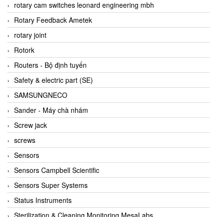
BRAUN Vietnam
rotary cam switches leonard engineering mbh
Brinkmann Pumpen
Rotary Feedback Ametek
BRONKHORST
rotary joint
Brook Instrument
Rotork
Brooks Instrument Vietnam
Routers - Bộ định tuyến
Buhler
Safety & electric part (SE)
BURLING INSTRUMENTS
SAMSUNGNECO
Burster
Sander - Máy chà nhám
BUSCHJOST
Screw jack
Calectro
screws
Campbell Scientific
Sensors
Canneed Vietnam
Sensors Campbell Scientific
Cantoni
Sensors Super Systems
CAPS
Status Instruments
CAREL Parts
Sterilization & Cleaning Monitoring MesaLabs