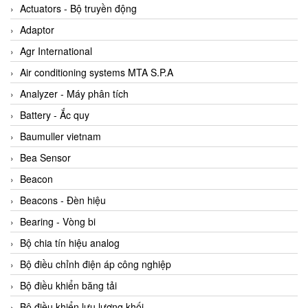
ABB Vietnam
Actuators - Bộ truyền động
AC Infinity Vietnam
Adaptor
AC&E Telecommunications
Agr International
AC&T Vietnam
Air conditioning systems MTA S.P.A
Accepta Vietnam
Analyzer - Máy phân tích
ACCUMAC Vietnam
Battery - Ắc quy
AccuWeb Vietnam
Baumuller vietnam
Acey
Bea Sensor
ACOEM Vietnam
Beacon
ADCA Vietnam
Beacons - Đèn hiệu
ADFweb Vietnam
Bearing - Vòng bi
Adler Vietnam
Bộ chia tín hiệu analog
Ados Vietnam
Bộ điều chỉnh điện áp công nghiệp
Advanced Energy Vietnam
Bộ điều khiển băng tải
Advantech Vietnam
Bộ điều khiển lưu lượng khối