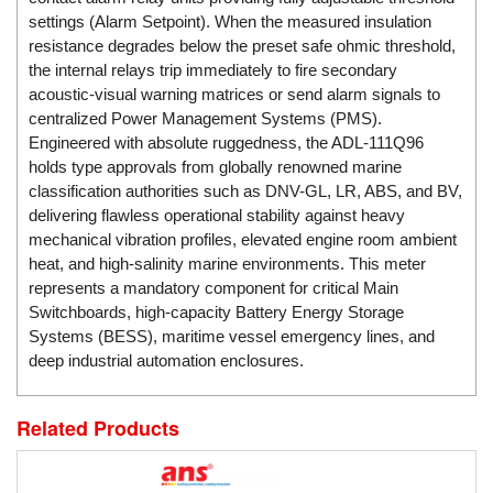
DSTI
settings (Alarm Setpoint). When the measured insulation
DUCATI
resistance degrades below the preset safe ohmic threshold,
Duclean
the internal relays trip immediately to fire secondary
acoustic-visual warning matrices or send alarm signals to
Dukin Besko
centralized Power Management Systems (PMS).
Dunkermotoren
Engineered with absolute ruggedness, the ADL-111Q96
holds type approvals from globally renowned marine
Durag
classification authorities such as DNV-GL, LR, ABS, and BV,
Dwyer
delivering flawless operational stability against heavy
mechanical vibration profiles, elevated engine room ambient
DYH
heat, and high-salinity marine environments. This meter
Dynisco
represents a mandatory component for critical Main
E+E ELEKTRONIK
Switchboards, high-capacity Battery Energy Storage
Systems (BESS), maritime vessel emergency lines, and
E+H
deep industrial automation enclosures.
E2S
Earthtech
Related Products
Eaton
EBMPAPST