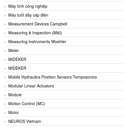
Barel Vietnam
Máy tính công nghiệp
Barksdale
Máy tuốt dây cáp điện
Bartec
Measurement Devices Campbell
Basco
Measuring & Inspection (M&I)
Baumer
Measuring Instruments Woehler
Baumuller Vietnam
Meter
Baykee
MIDEKER
BBC Bircher Smart Access
MIDEKER
BCS ITALY
Mobile Hydraulics Position Sensors Temposonics
BEA SENSORS
Modular Linear Actuators
Beacon Extender
Module
Beckhoff
Motion Control (MC)
Bedook
Motor
Bei Sensor
NEUROS Vietnam