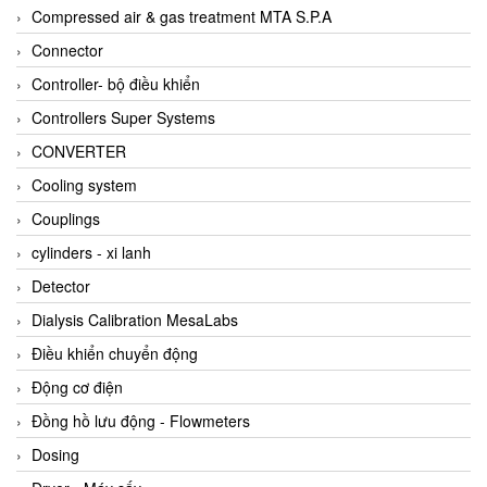
AKUSENSE
Compressed air & gas treatment MTA S.P.A
ALA OFFICINE SPA
Connector
Albrecht-Automatik Viet Nam
Controller- bộ điều khiển
Allen Bradley Vietnam
Controllers Super Systems
Alpha Moisture Vietnam
CONVERTER
Alpha-Achem Vietnam
Cooling system
Alphino
Couplings
ALRE-IT Vietnam
cylinders - xi lanh
Altech
Detector
Amarillo Gear
Dialysis Calibration MesaLabs
Ametek
Điều khiển chuyển động
AMPTRON Vietnam
Động cơ điện
AND Vietnam
Đồng hồ lưu động - Flowmeters
ANDERSON-NEGELE
Dosing
ANDILOG Technologies Vietnam