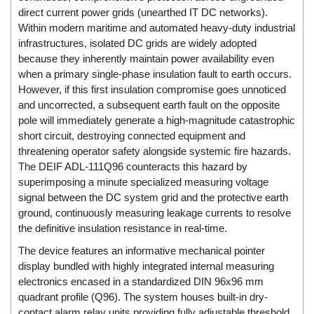
Di-Soric
direct current power grids (unearthed IT DC networks).
Within modern maritime and automated heavy-duty industrial
Di-Soric
infrastructures, isolated DC grids are widely adopted
Dixon Valve
because they inherently maintain power availability even
when a primary single-phase insulation fault to earth occurs.
Doctor Led Vietnam
However, if this first insulation compromise goes unnoticed
DOLD - Autho ANS
and uncorrected, a subsequent earth fault on the opposite
Dold Vietnam
pole will immediately generate a high-magnitude catastrophic
short circuit, destroying connected equipment and
Dongdo Tech
threatening operator safety alongside systemic fire hazards.
Donghwa Valve
The DEIF ADL-111Q96 counteracts this hazard by
superimposing a minute specialized measuring voltage
Dongkun
signal between the DC system grid and the protective earth
Dosing Pump
ground, continuously measuring leakage currents to resolve
DR. NEUMANN Peltier-Technik
the definitive insulation resistance in real-time.
Driesen Kern
The device features an informative mechanical pointer
display bundled with highly integrated internal measuring
Dropsa Vietnam
electronics encased in a standardized DIN 96x96 mm
Druck
quadrant profile (Q96). The system houses built-in dry-
contact alarm relay units providing fully adjustable threshold