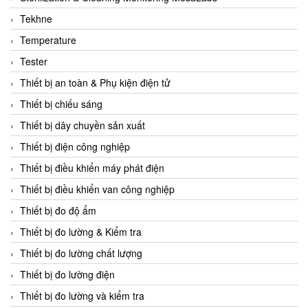
CCS
Tekhne
CD Automation
Temperature
CEAG Sicherheitst
Tester
CEIA Vietnam
Thiết bị an toàn & Phụ kiện điện tử
Celduc Vietnam
Thiết bị chiếu sáng
Cemb
Thiết bị dây chuyền sản xuất
Centec GmbH
Thiết bị điện công nghiệp
CEQUBE
Thiết bị điều khiển máy phát điện
CHAUVIN ARNOUX
Thiết bị điều khiển van công nghiệp
Checkline
Thiết bị đo độ ẩm
Chino
Thiết bị đo lường & Kiểm tra
Chiyoda Seiki
Thiết bị đo lường chất lượng
Chiyoda-Tsusho
Thiết bị đo lường điện
Chongqing Huaneng
Thiết bị đo lường và kiểm tra