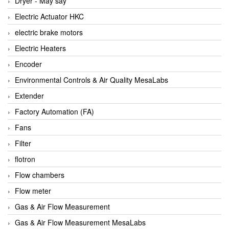
Dryer - Máy sấy
Anritsu
Electric Actuator HKC
ANTEC S.A
electric brake motors
Antico pumps
Electric Heaters
Anybus/ HMS
Encoder
AOBEN
Environmental Controls & Air Quality MesaLabs
Apex Dynamics Vietnam
Extender
Apex Dynamics Vietnam
Factory Automation (FA)
Apiste
Fans
APLISENS VietNam
Filter
Apollo Fire
flotron
Appleton
Flow chambers
AQ Matic
Flow meter
Aqualabo Vietnam
Gas & Air Flow Measurement
Aquametro
Gas & Air Flow Measurement MesaLabs