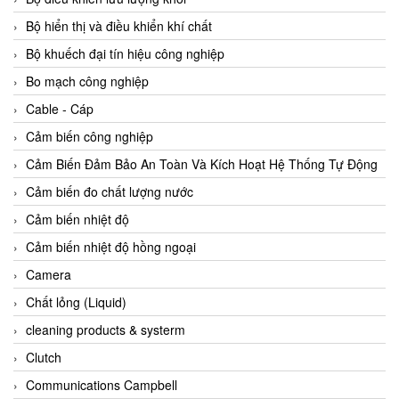
Agate Vietnam
Bộ hiển thị và điều khiển khí chất
AGR International Vietnam
Bộ khuếch đại tín hiệu công nghiệp
Aichi Tokei Denki Vietnam
Bo mạch công nghiệp
Aii Vietnam
Cable - Cáp
AIKOH
Cảm biến công nghiệp
AINUO Vietnam
Cảm Biến Đảm Bảo An Toàn Và Kích Hoạt Hệ Thống Tự Động
AIR MAJOR
Cảm biến đo chất lượng nước
Aira Euro Automation
Cảm biến nhiệt độ
Airtac Vietnam
Cảm biến nhiệt độ hồng ngoại
Airtec Vietnam
Camera
AI-Tek Vietnam
Chất lỏng (Liquid)
Akerstroms Viet Nam
cleaning products & systerm
AKO Armaturen & Separationstechnik
Clutch
AKO Armaturen & Separationstechnik Vietnam
Communications Campbell