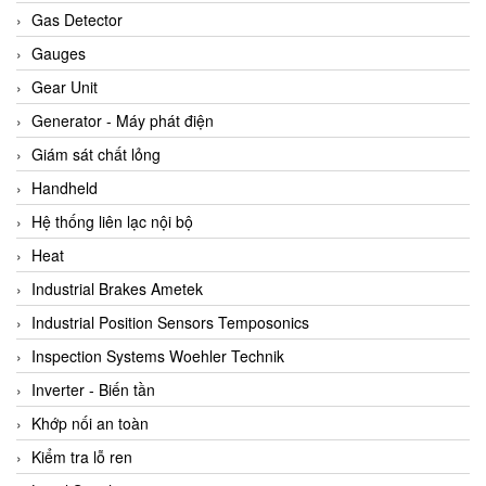
ARCA Regler
Gas Detector
Arcos Hydraulik
Gauges
Ardetem-Sfere-Vietnam
Gear Unit
Argal
Generator - Máy phát điện
AS ENERGI
Giám sát chất lỏng
ASCO CO2
Handheld
Asker
Hệ thống liên lạc nội bộ
AT2E
Heat
ATC Pneumatic
Industrial Brakes Ametek
ATEX System
Industrial Position Sensors Temposonics
ATI - IA
Inspection Systems Woehler Technik
ATI (Analytical Technology Inc)
Inverter - Biến tần
Atos
Khớp nối an toàn
Atrax
Kiểm tra lỗ ren