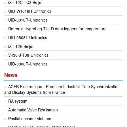
iX T12C - C3 Beijer
EPC
UID-W1616R-Unitronics
EPE Process Filters & Accumulators
UID-0016R-Unitronics
Epro/Emerson
Rotronic HygroLog TL-1D data loggers for temperature
ERE WIRELESS
UID-0808T-Unitronics
Erhardt-Leimer
iX T12B Beijer
Erhardt-Leimer
V430-J-T38-Unitronics
Erhardt-leimer
UID-0808R-Unitronics
ERICHSEN
Erinda/Delta
News
ESA Automation Vietnam
ACEB Electronique - Premium Industrial Time Synchronization
Esa Pyronics
and Display Systems from France
Euchner
RA system
EUCHNER GmbH + Co. KG VietNam
Automatic Valve Réalisation
Eurotherm Vietnam
Posital encoder vietnam
Eurovent