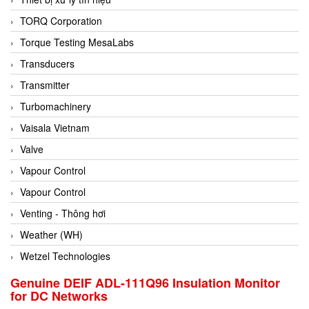
Conch
TORQ Corporation
Conductix/ WAMPFLER
Torque Testing MesaLabs
Contrec
Transducers
Contrinex
Transmitter
Control Solution Minesota
Turbomachinery
Copeland
Vaisala Vietnam
Cortem
Valve
Cosa Xentaur
Vapour Control
Cosil
Vapour Control
Coulton
Venting - Thông hơi
Crouzet
Weather (WH)
Crowcon
Wetzel Technologies
Crutec Dust Zero Vietnam
Genuine DEIF ADL-111Q96 Insulation Monitor
for DC Networks
Crydom