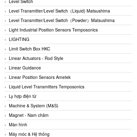
Auma
Level Switch
Autec
Level Transmitter/Level Switch（Liquid) Matsushima
Auto Flow
Level Transmitter/Level Switch（Powder）Matsushima
Automatic valve
Light Industrial Position Sensors Temposonics
Aventics
LIGHTING
Avproglobal
Limit Switch Box HKC
Axiomtek
Linear Actuators - Rod Style
AZBIL
Linear Guidance
B&C Electronics
Linear Position Sensors Ametek
B&R
Liquid Level Transmitters Temposonics
Babcok wilcox
Ly hợp điện từ
Baelz Automatic Vietnam
Machine & System (M&S)
Bahr Modultechnik Vietnam
Magnet - Nam châm
Balluff
Màn hình
BamBo Vietnam
Máy móc & Hệ thống