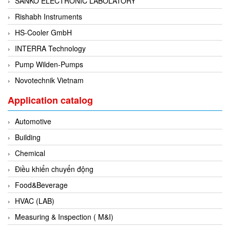
SANKO ELECTRONIC LABOLATORY
Evoqua
Rishabh Instruments
EXAIR
HS-Cooler GmbH
Exergen
INTERRA Technology
Exide Technologies Vietnam
Pump Wilden-Pumps
EXOR
Novotechnik Vietnam
FAIRCHILD
Application catalog
FANUC
Automotive
FDM/ F.lli Della Marca Srl
Building
FEIN
Chemical
Felm
Điều khiển chuyển động
FESTO
Food&Beverage
FHF (EATON Crouse-Hinds)
HVAC (LAB)
Fife/ Maxcess
Measuring & Inspection ( M&I)
Fimet