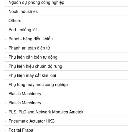
Beijer
Nguồn dự phòng công nghiệp
Beinlich-pumps
Nook Industries
Beka
Others
BEKO
Pad - miếng lót
Belimo
Panel - bảng điều khiển
Benetech Vietnam
Phanh an toàn điện từ
Bently Nevada
Phụ kiện căn biên tự động
Bentone Vietnam
Phụ kiện hiệu chuẩn độ rung
Bernstein Vietnam
Phụ kiện máy cắt kim loại
Berthold
Phụ tùng máy móc công nghiệp
Bestech
Plastic Machinery
Bestech
Plastic Machinery
BETA
PLS, PLC and Network Modules Ametek
Bifold
Pneumatic Actuator HKC
Bihl+wiedemann
Posital Fraba