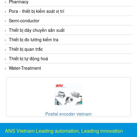
Pharmacy
Fine Suntronix
Pora - thiết bị kiểm soát vị trí
FineTek
Semi-conductor
Finna Sensors Vietnam
Thiết bị dây chuyền sản xuất
Fireye
Thiết bị đo lường kiểm tra
Fischer
Thiết bị quan trắc
Fisher
Thiết bị tự động hoá
FISO Vietnam
Water-Treatment
FLENDER
Flexaust
Flexim
FLIR
FLOMAG
vietnam
SANKO ELECTRONIC LAB
flotron
Flow Force/ Super Green Power-Tech
ANS Vietnam Leading automation, Leading innovation
Floweserve/PMV