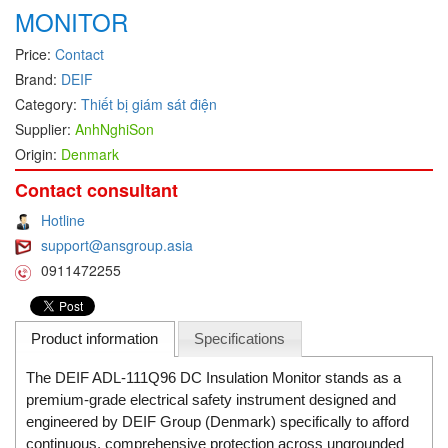
MONITOR
DEIF
Price:
Contact
Delmhorst VietNam
Brand:
DEIF
DELTA
Category:
Thiết bị giám sát điện
Delta Ohm
Supplier:
AnhNghiSon
Origin:
Denmark
Delta sensor
Delta-mobrey
Contact consultant
DEMA Engineering/ Foam- IT
Hotline
support@ansgroup.asia
DESAX
0911472255
DET-TRONICS
Deublin
Product information
Specifications
Diakont
Dias Infrared
The DEIF ADL-111Q96 DC Insulation Monitor stands as a
premium-grade electrical safety instrument designed and
DINA Elektronik
engineered by DEIF Group (Denmark) specifically to afford
Dinel
continuous, comprehensive protection across ungrounded