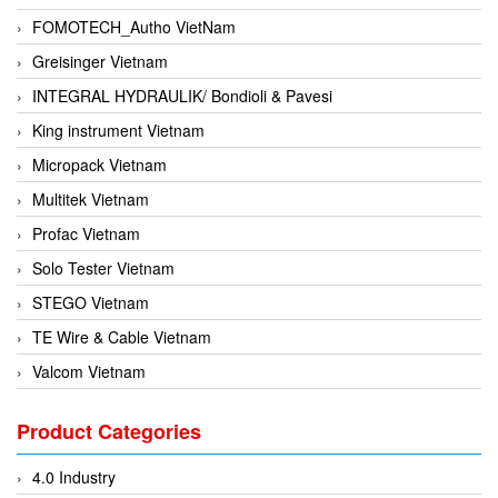
FOMOTECH_Autho VietNam
Greisinger Vietnam
INTEGRAL HYDRAULIK/ Bondioli & Pavesi
King instrument Vietnam
Micropack Vietnam
Multitek Vietnam
Profac Vietnam
Solo Tester Vietnam
STEGO Vietnam
TE Wire & Cable Vietnam
Valcom Vietnam
Woodward Vietnam
Product Categories
3CTEST Vietnam
4B VietNam Vietnam
4.0 Industry