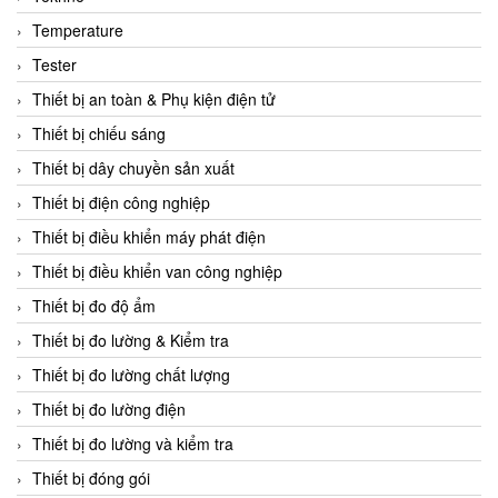
CCS
Temperature
CD Automation
Tester
CEAG Sicherheitst
Thiết bị an toàn & Phụ kiện điện tử
CEIA Vietnam
Thiết bị chiếu sáng
Celduc Vietnam
Thiết bị dây chuyền sản xuất
Cemb
Thiết bị điện công nghiệp
Centec GmbH
Thiết bị điều khiển máy phát điện
CEQUBE
Thiết bị điều khiển van công nghiệp
CHAUVIN ARNOUX
Thiết bị đo độ ẩm
Checkline
Thiết bị đo lường & Kiểm tra
Chino
Thiết bị đo lường chất lượng
Chiyoda Seiki
Thiết bị đo lường điện
Chiyoda-Tsusho
Thiết bị đo lường và kiểm tra
Chongqing Huaneng
Thiết bị đóng gói