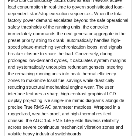
PMS Lite continuously tracks downstream network active
DSTI
load consumption in real-time to govern sophisticated load-
DUCATI
dependent start/stop execution sequences. When the total
Duclean
factory power demand escalates beyond the safe operational
safety thresholds of the running units, the controller
Dukin Besko
immediately commands the next generator aggregate in the
Dunkermotoren
preset priority string to crank, automatically handles high-
speed phase-matching synchronization loops, and signals
Durag
breaker closure to share the load. Conversely, during
Dwyer
prolonged low-demand cycles, it calculates system margins
DYH
and systematically uncouples redundant gensets, steering
the remaining running units into peak thermal efficiency
Dynisco
zones to maximize fossil fuel savings while drastically
E+E ELEKTRONIK
reducing structural mechanical engine wear. The user
interface features a sharp, high-contrast graphical LCD
E+H
display projecting live single-line mimic diagrams alongside
E2S
precise True RMS AC parameter matrices. Wrapped in a
Earthtech
ruggedized, weather-proof, and high-thermal resilient
chassis, the AGC 150 PMS Lite yields flawless reliability
Eaton
across severe continuous mechanical vibration zones and
EBMPAPST
volatile heavy industrial switchboards.