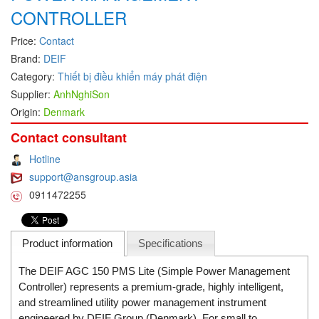
CONTROLLER
DEIF
Price:
Contact
Delmhorst VietNam
Brand:
DEIF
DELTA
Category:
Thiết bị điều khiển máy phát điện
Delta Ohm
Supplier:
AnhNghiSon
Delta sensor
Origin:
Denmark
Delta-mobrey
Contact consultant
DEMA Engineering/ Foam- IT
Hotline
DESAX
support@ansgroup.asia
0911472255
DET-TRONICS
Deublin
Diakont
Product information
Specifications
Dias Infrared
The DEIF AGC 150 PMS Lite (Simple Power Management
DINA Elektronik
Controller) represents a premium-grade, highly intelligent,
and streamlined utility power management instrument
Dinel
engineered by DEIF Group (Denmark). For small to