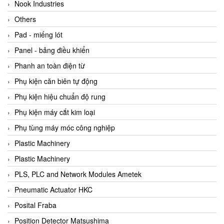
Beijer
Nook Industries
Beinlich-pumps
Others
Beka
Pad - miếng lót
BEKO
Panel - bảng điều khiển
Belimo
Phanh an toàn điện từ
Benetech Vietnam
Phụ kiện căn biên tự động
Bently Nevada
Phụ kiện hiệu chuẩn độ rung
Bentone Vietnam
Phụ kiện máy cắt kim loại
Bernstein Vietnam
Phụ tùng máy móc công nghiệp
Berthold
Plastic Machinery
Bestech
Plastic Machinery
Bestech
PLS, PLC and Network Modules Ametek
BETA
Pneumatic Actuator HKC
Bifold
Posital Fraba
Bihl+wiedemann
Position Detector Matsushima