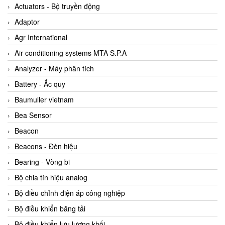
ABB Vietnam
Actuators - Bộ truyền động
AC Infinity Vietnam
Adaptor
AC&E Telecommunications
Agr International
AC&T Vietnam
Air conditioning systems MTA S.P.A
Accepta Vietnam
Analyzer - Máy phân tích
ACCUMAC Vietnam
Battery - Ắc quy
AccuWeb Vietnam
Baumuller vietnam
Acey
Bea Sensor
ACOEM Vietnam
Beacon
ADCA Vietnam
Beacons - Đèn hiệu
ADFweb Vietnam
Bearing - Vòng bi
Adler Vietnam
Bộ chia tín hiệu analog
Ados Vietnam
Bộ điều chỉnh điện áp công nghiệp
Advanced Energy Vietnam
Bộ điều khiển băng tải
Advantech Vietnam
Bộ điều khiển lưu lượng khối