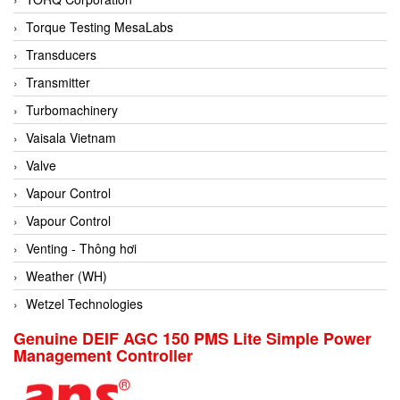
Conch
Torque Testing MesaLabs
Conductix/ WAMPFLER
Transducers
Contrec
Transmitter
Contrinex
Turbomachinery
Control Solution Minesota
Vaisala Vietnam
Copeland
Valve
Cortem
Vapour Control
Cosa Xentaur
Vapour Control
Cosil
Venting - Thông hơi
Coulton
Weather (WH)
Crouzet
Wetzel Technologies
Crowcon
Genuine DEIF AGC 150 PMS Lite Simple Power
Management Controller
Crutec Dust Zero Vietnam
Crydom