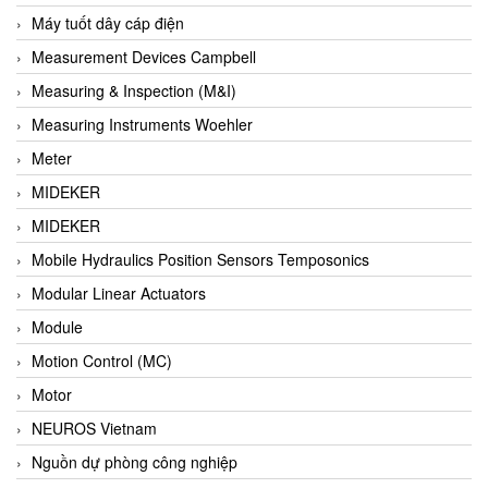
Barel Vietnam
Máy tuốt dây cáp điện
Barksdale
Measurement Devices Campbell
Bartec
Measuring & Inspection (M&I)
Basco
Measuring Instruments Woehler
Baumer
Meter
Baumuller Vietnam
MIDEKER
Baykee
MIDEKER
BBC Bircher Smart Access
Mobile Hydraulics Position Sensors Temposonics
BCS ITALY
Modular Linear Actuators
BEA SENSORS
Module
Beacon Extender
Motion Control (MC)
Beckhoff
Motor
Bedook
NEUROS Vietnam
Bei Sensor
Nguồn dự phòng công nghiệp