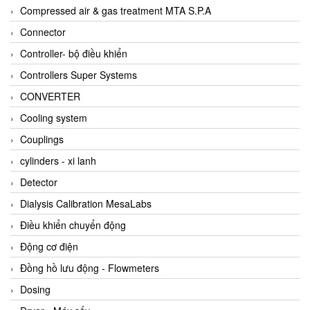
AKUSENSE
Compressed air & gas treatment MTA S.P.A
ALA OFFICINE SPA
Connector
Albrecht-Automatik Viet Nam
Controller- bộ điều khiển
Allen Bradley Vietnam
Controllers Super Systems
Alpha Moisture Vietnam
CONVERTER
Alpha-Achem Vietnam
Cooling system
Alphino
Couplings
ALRE-IT Vietnam
cylinders - xi lanh
Altech
Detector
Amarillo Gear
Dialysis Calibration MesaLabs
Ametek
Điều khiển chuyển động
AMPTRON Vietnam
Động cơ điện
AND Vietnam
Đồng hồ lưu động - Flowmeters
ANDERSON-NEGELE
Dosing
ANDILOG Technologies Vietnam