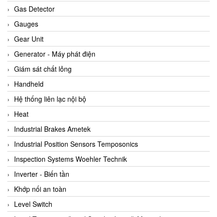
ARCA Regler
Gas Detector
Arcos Hydraulik
Gauges
Ardetem-Sfere-Vietnam
Gear Unit
Argal
Generator - Máy phát điện
AS ENERGI
Giám sát chất lỏng
ASCO CO2
Handheld
Asker
Hệ thống liên lạc nội bộ
AT2E
Heat
ATC Pneumatic
Industrial Brakes Ametek
ATEX System
Industrial Position Sensors Temposonics
ATI - IA
Inspection Systems Woehler Technik
ATI (Analytical Technology Inc)
Inverter - Biến tần
Atos
Khớp nối an toàn
Atrax
Level Switch