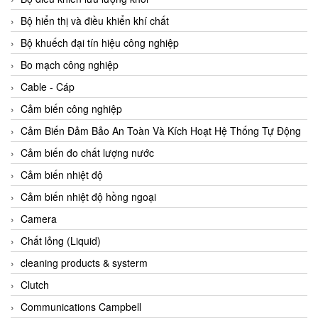
Agate Vietnam
Bộ hiển thị và điều khiển khí chất
AGR International Vietnam
Bộ khuếch đại tín hiệu công nghiệp
Aichi Tokei Denki Vietnam
Bo mạch công nghiệp
Aii Vietnam
Cable - Cáp
AIKOH
Cảm biến công nghiệp
AINUO Vietnam
Cảm Biến Đảm Bảo An Toàn Và Kích Hoạt Hệ Thống Tự Động
AIR MAJOR
Cảm biến đo chất lượng nước
Aira Euro Automation
Cảm biến nhiệt độ
Airtac Vietnam
Cảm biến nhiệt độ hồng ngoại
Airtec Vietnam
Camera
AI-Tek Vietnam
Chất lỏng (Liquid)
Akerstroms Viet Nam
cleaning products & systerm
AKO Armaturen & Separationstechnik
Clutch
AKO Armaturen & Separationstechnik Vietnam
Communications Campbell