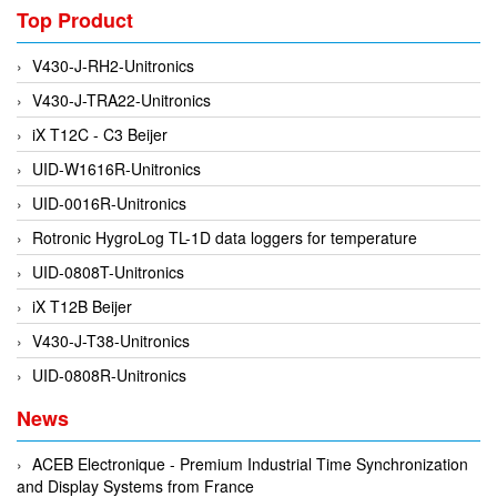
EPC
Top Product
EPE Process Filters & Accumulators
V430-J-RH2-Unitronics
Epro/Emerson
V430-J-TRA22-Unitronics
ERE WIRELESS
iX T12C - C3 Beijer
Erhardt-Leimer
UID-W1616R-Unitronics
Erhardt-Leimer
UID-0016R-Unitronics
Erhardt-leimer
Rotronic HygroLog TL-1D data loggers for temperature
ERICHSEN
UID-0808T-Unitronics
Erinda/Delta
iX T12B Beijer
ESA Automation Vietnam
V430-J-T38-Unitronics
Esa Pyronics
UID-0808R-Unitronics
Euchner
News
EUCHNER GmbH + Co. KG VietNam
Eurotherm Vietnam
ACEB Electronique - Premium Industrial Time Synchronization
and Display Systems from France
Eurovent