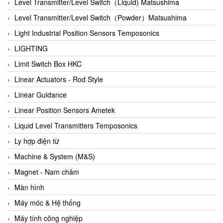
Auma
Level Transmitter/Level Switch（Liquid) Matsushima
Autec
Level Transmitter/Level Switch（Powder）Matsushima
Auto Flow
Light Industrial Position Sensors Temposonics
Automatic valve
LIGHTING
Aventics
Limit Switch Box HKC
Avproglobal
Linear Actuators - Rod Style
Axiomtek
Linear Guidance
AZBIL
Linear Position Sensors Ametek
B&C Electronics
Liquid Level Transmitters Temposonics
B&R
Ly hợp điện từ
Babcok wilcox
Machine & System (M&S)
Baelz Automatic Vietnam
Magnet - Nam châm
Bahr Modultechnik Vietnam
Màn hình
Balluff
Máy móc & Hệ thống
BamBo Vietnam
Máy tính công nghiệp