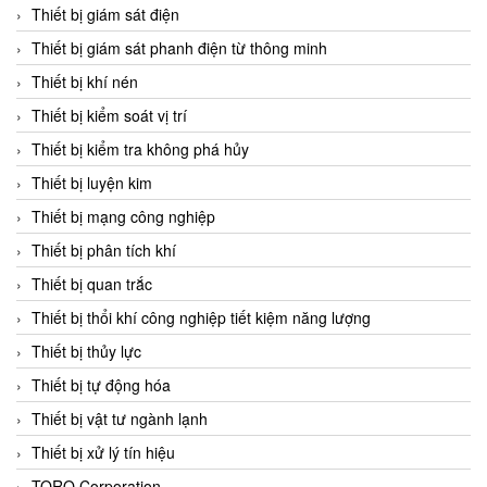
Chromalox
Thiết bị giám sát điện
ChuanYi
Thiết bị giám sát phanh điện từ thông minh
CIC
Thiết bị khí nén
Clage
Thiết bị kiểm soát vị trí
Clake Fololo
Thiết bị kiểm tra không phá hủy
Clark Cooper
Thiết bị luyện kim
CMC Ventilazione
Thiết bị mạng công nghiệp
Coax Valves Inc
Thiết bị phân tích khí
Codel
Thiết bị quan trắc
Cofimco
Thiết bị thổi khí công nghiệp tiết kiệm năng lượng
Coltraco
Thiết bị thủy lực
Comat Releco
Thiết bị tự động hóa
Comax
Thiết bị vật tư ngành lạnh
COMETECH VietNam
Thiết bị xử lý tín hiệu
COMFILE Technology
TORQ Corporation