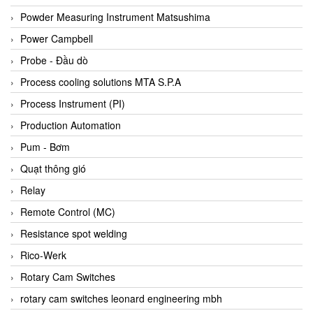
Bihl+wiedemann
Powder Measuring Instrument Matsushima
Bilz
Power Campbell
Binder Connector
Probe - Đầu dò
Biotech
Process cooling solutions MTA S.P.A
BirdX Vietnam
Process Instrument (PI)
BK Vibro
Production Automation
Black Box
Pum - Bơm
BlackBox Vietnam
Quạt thông gió
BLAGDON PUMP
Relay
Bloom Engineering
Remote Control (MC)
Boneng
Resistance spot welding
Bopp & Reuther Messtechnik
Rico-Werk
Bosch
Rotary Cam Switches
Boydcorp
rotary cam switches leonard engineering mbh