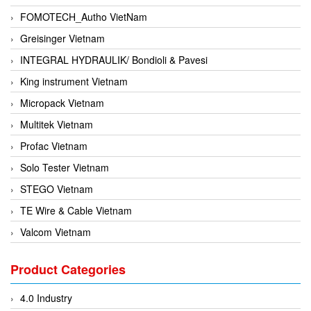
FOMOTECH_Autho VietNam
Greisinger Vietnam
INTEGRAL HYDRAULIK/ Bondioli & Pavesi
King instrument Vietnam
Micropack Vietnam
Multitek Vietnam
Profac Vietnam
Solo Tester Vietnam
STEGO Vietnam
TE Wire & Cable Vietnam
Valcom Vietnam
Woodward Vietnam
Product Categories
3CTEST Vietnam
4B VietNam Vietnam
4.0 Industry