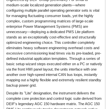
Di-Soric
medium-scale localized generation plants—where
configuring multiple parallel operating generator sets is vital
Di-Soric
for managing fluctuating consumer loads, yet the highly
Dixon Valve
complex, custom programming matrices of large-scale
Doctor Led Vietnam
enterprise Power Management Systems (PMS) are
unnecessary—deploying a dedicated PMS Lite platform
DOLD - Autho ANS
stands as an exceptionally cost-effective and structurally
Dold Vietnam
optimized engineering choice. This controller completely
eliminates heavy software engineering overhead costs and
Dongdo Tech
excessive commissioning lead times via its pre-loaded, pre-
Donghwa Valve
defined industrial application templates. Through a series of
basic setup wizard steps executed either on a PC or natively
Dongkun
via the front HMI panel layout, the units interface with one
Dosing Pump
another over high-speed internal CAN bus loops, instantly
DR. NEUMANN Peltier-Technik
mapping out a highly flexible and extremely resilient standby
backup power grid.
Driesen Kern
Despite its "Lite" designation, the instrument delivers the
Dropsa Vietnam
complete core protection and control logic suite derived from
Druck
DEIF's legendary AGC 150 hardware matrix. The AGC 150