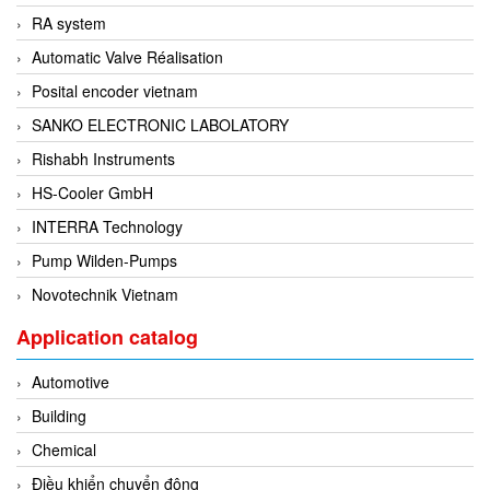
RA system
Evoqua
Automatic Valve Réalisation
EXAIR
Posital encoder vietnam
Exergen
SANKO ELECTRONIC LABOLATORY
Exide Technologies Vietnam
Rishabh Instruments
EXOR
HS-Cooler GmbH
FAIRCHILD
INTERRA Technology
FANUC
Pump Wilden-Pumps
FDM/ F.lli Della Marca Srl
Novotechnik Vietnam
FEIN
Felm
Application catalog
FESTO
Automotive
FHF (EATON Crouse-Hinds)
Building
Fife/ Maxcess
Chemical
Fimet
Điều khiển chuyển động