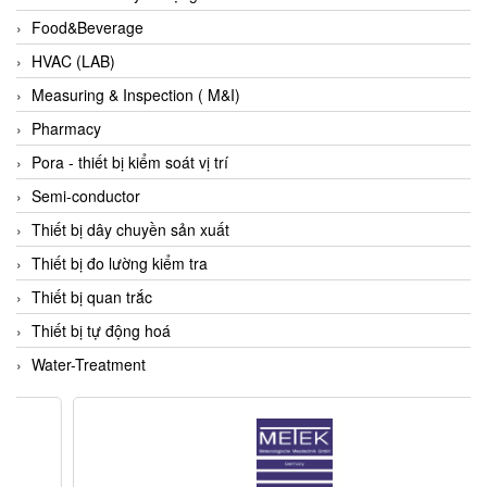
Fine Suntronix
Food&Beverage
FineTek
HVAC (LAB)
Finna Sensors Vietnam
Measuring & Inspection ( M&I)
Fireye
Pharmacy
Fischer
Pora - thiết bị kiểm soát vị trí
Fisher
Semi-conductor
FISO Vietnam
Thiết bị dây chuyền sản xuất
FLENDER
Thiết bị đo lường kiểm tra
Flexaust
Thiết bị quan trắc
Flexim
Thiết bị tự động hoá
FLIR
Water-Treatment
FLOMAG
flotron
Flow Force/ Super Green Power-Tech
Floweserve/PMV