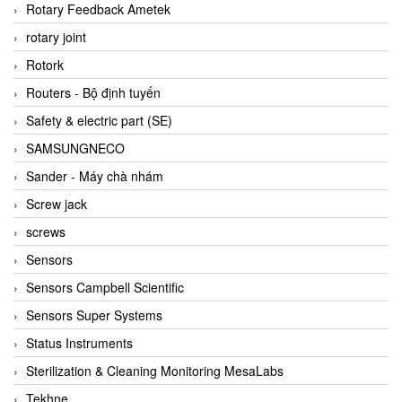
BRAUN Vietnam
Rotary Feedback Ametek
Brinkmann Pumpen
rotary joint
BRONKHORST
Rotork
Brook Instrument
Routers - Bộ định tuyến
Brooks Instrument Vietnam
Safety & electric part (SE)
Buhler
SAMSUNGNECO
BURLING INSTRUMENTS
Sander - Máy chà nhám
Burster
Screw jack
BUSCHJOST
screws
Calectro
Sensors
Campbell Scientific
Sensors Campbell Scientific
Canneed Vietnam
Sensors Super Systems
Cantoni
Status Instruments
CAPS
Sterilization & Cleaning Monitoring MesaLabs
CAREL Parts
Tekhne