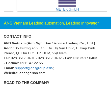
Flowline
METEK GmbH
Flow-Mon
Flowserve
ANS Vietnam Leading automation, Leading innovation
Fluke Process Instruments Vietnam
CONTACT INFO
FMS Vietnam
ANS Vietnam (Anh Nghi Son Service Trading Co., Ltd.)
FOKO / Wintriss
Add:
135 Đường số 2, Khu Đô Thị Vạn Phúc, P. Hiệp Bình
Fomotech Vietnam
Phước, Q. Thủ Đức, TP. HCM
, Việt Nam
Tel:
028 3517 0401 - 028 3517 0402 -
Fax:
028 3517 0403
Forbes Marshall
-
Hotline:
0911 47 22 55
Email:
support@ansgroup.asia
;
FORNEY
Website:
anhnghison.com
Fortex
ROAD TO THE COMPANY
Fortress
Fossil Power Systems
FPZ
Francia Srl Vietnam