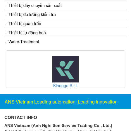
Fine Suntronix
Thiết bị dây chuyền sản xuất
FineTek
Thiết bị đo lường kiểm tra
Finna Sensors Vietnam
Thiết bị quan trắc
Fireye
Thiết bị tự động hoá
Fischer
Water-Treatment
Fisher
FISO Vietnam
FLENDER
Flexaust
Flexim
Kinegge S.r.l.
FLIR
ANS Vietnam Leading automation, Leading innovation
FLOMAG
flotron
CONTACT INFO
Flow Force/ Super Green Power-Tech
ANS Vietnam (Anh Nghi Son Service Trading Co., Ltd.)
Floweserve/PMV