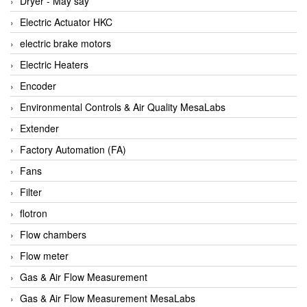
Dryer - Máy sấy
Anritsu
Electric Actuator HKC
ANTEC S.A
electric brake motors
Antico pumps
Electric Heaters
Anybus/ HMS
Encoder
AOBEN
Environmental Controls & Air Quality MesaLabs
Apex Dynamics Vietnam
Extender
Apex Dynamics Vietnam
Factory Automation (FA)
Apiste
Fans
APLISENS VietNam
Filter
Apollo Fire
flotron
Appleton
Flow chambers
AQ Matic
Flow meter
Aqualabo Vietnam
Gas & Air Flow Measurement
Aquametro
Gas & Air Flow Measurement MesaLabs