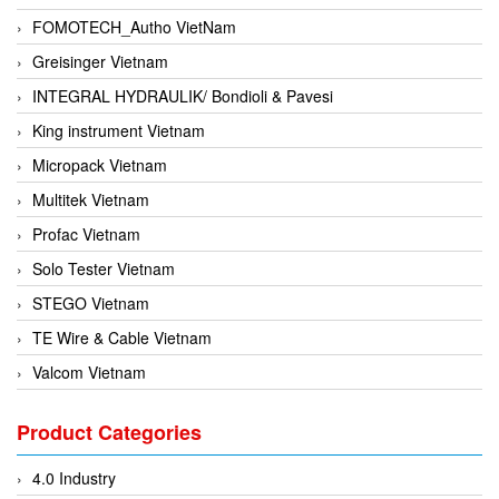
FOMOTECH_Autho VietNam
Greisinger Vietnam
INTEGRAL HYDRAULIK/ Bondioli & Pavesi
King instrument Vietnam
Micropack Vietnam
Multitek Vietnam
Profac Vietnam
Solo Tester Vietnam
STEGO Vietnam
TE Wire & Cable Vietnam
Valcom Vietnam
Woodward Vietnam
Product Categories
3CTEST Vietnam
4B VietNam Vietnam
4.0 Industry