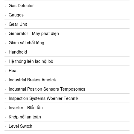
ARCA Regler
Gas Detector
Arcos Hydraulik
Gauges
Ardetem-Sfere-Vietnam
Gear Unit
Argal
Generator - Máy phát điện
AS ENERGI
Giám sát chất lỏng
ASCO CO2
Handheld
Asker
Hệ thống liên lạc nội bộ
AT2E
Heat
ATC Pneumatic
Industrial Brakes Ametek
ATEX System
Industrial Position Sensors Temposonics
ATI - IA
Inspection Systems Woehler Technik
ATI (Analytical Technology Inc)
Inverter - Biến tần
Atos
Khớp nối an toàn
Atrax
Level Switch