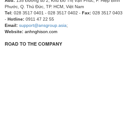
Add:
135 Đường số 2, Khu Đô Thị Vạn Phúc, P. Hiệp Bình
Phước, Q. Thủ Đức, TP. HCM
, Việt Nam
Flowline
Tel:
028 3517 0401 - 028 3517 0402 -
Fax:
028 3517 0403
Flow-Mon
-
Hotline:
0911 47 22 55
Email:
support@ansgroup.asia
;
Flowserve
Website:
anhnghison.com
Fluke Process Instruments Vietnam
ROAD TO THE COMPANY
FMS Vietnam
FOKO / Wintriss
Fomotech Vietnam
Forbes Marshall
FORNEY
Fortex
Fortress
Fossil Power Systems
FPZ
Francia Srl Vietnam