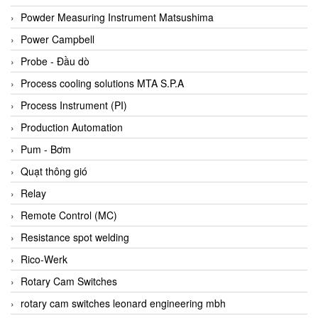
Bihl+wiedemann
Powder Measuring Instrument Matsushima
Bilz
Power Campbell
Binder Connector
Probe - Đầu dò
Biotech
Process cooling solutions MTA S.P.A
BirdX Vietnam
Process Instrument (PI)
BK Vibro
Production Automation
Black Box
Pum - Bơm
BlackBox Vietnam
Quạt thông gió
BLAGDON PUMP
Relay
Bloom Engineering
Remote Control (MC)
Boneng
Resistance spot welding
Bopp & Reuther Messtechnik
Rico-Werk
Bosch
Rotary Cam Switches
Boydcorp
rotary cam switches leonard engineering mbh