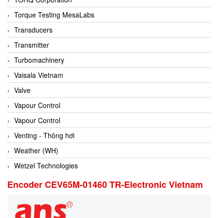
Conch
Torque Testing MesaLabs
Conductix/ WAMPFLER
Transducers
Contrec
Transmitter
Contrinex
Turbomachinery
Control Solution Minesota
Vaisala Vietnam
Copeland
Valve
Cortem
Vapour Control
Cosa Xentaur
Vapour Control
Cosil
Venting - Thông hơi
Coulton
Weather (WH)
Crouzet
Wetzel Technologies
Crowcon
Encoder CEV65M-01460 TR-Electronic Vietnam
Crutec Dust Zero Vietnam
Crydom