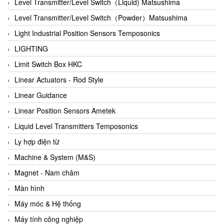
Auma
Level Transmitter/Level Switch（Liquid) Matsushima
Autec
Level Transmitter/Level Switch（Powder）Matsushima
Auto Flow
Light Industrial Position Sensors Temposonics
Automatic valve
LIGHTING
Aventics
Limit Switch Box HKC
Avproglobal
Linear Actuators - Rod Style
Axiomtek
Linear Guidance
AZBIL
Linear Position Sensors Ametek
B&C Electronics
Liquid Level Transmitters Temposonics
B&R
Ly hợp điện từ
Babcok wilcox
Machine & System (M&S)
Baelz Automatic Vietnam
Magnet - Nam châm
Bahr Modultechnik Vietnam
Màn hình
Balluff
Máy móc & Hệ thống
BamBo Vietnam
Máy tính công nghiệp