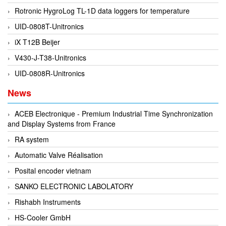
EPC
Rotronic HygroLog TL-1D data loggers for temperature
EPE Process Filters & Accumulators
UID-0808T-Unitronics
Epro/Emerson
iX T12B Beijer
ERE WIRELESS
V430-J-T38-Unitronics
Erhardt-Leimer
UID-0808R-Unitronics
Erhardt-Leimer
News
Erhardt-leimer
ACEB Electronique - Premium Industrial Time Synchronization
ERICHSEN
and Display Systems from France
Erinda/Delta
RA system
ESA Automation Vietnam
Automatic Valve Réalisation
Esa Pyronics
Posital encoder vietnam
Euchner
SANKO ELECTRONIC LABOLATORY
EUCHNER GmbH + Co. KG VietNam
Rishabh Instruments
Eurotherm Vietnam
HS-Cooler GmbH
Eurovent