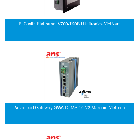
ECKERLE
Ecom-EX
PLC with Flat panel V700-T20BJ Unitronics VietNam
ECONEX
Edward
EES
EGE Elektronik
Eilersen Vietnam
Ekstrom-Carlson
Elands Cable Vietnam
Elap Vietnam
Electro Adda
Advanced Gateway GWA-DLMS-10-V2 Marcom Vietnam
Electro Industries
Electronic Design System S.R.L Vietnam
Electronics Inc. Viet Nam