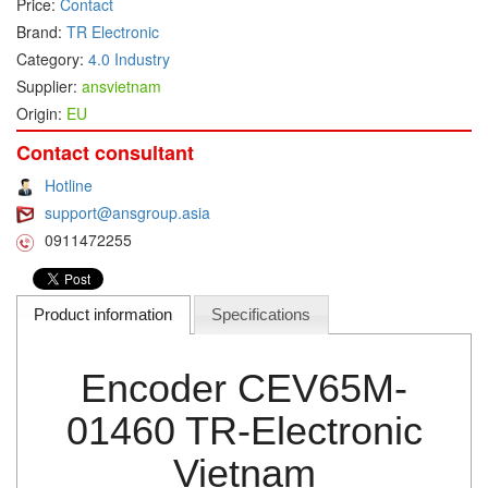
Price:
Contact
Brand:
TR Electronic
DEIF
Category:
4.0 Industry
Delmhorst VietNam
Supplier:
ansvietnam
DELTA
Origin:
EU
Delta Ohm
Contact consultant
Delta sensor
Hotline
Delta-mobrey
support@ansgroup.asia
DEMA Engineering/ Foam- IT
0911472255
DESAX
DET-TRONICS
Product information
Specifications
Deublin
Diakont
Encoder CEV65M-
Dias Infrared
01460 TR-Electronic
DINA Elektronik
Vietnam
Dinel