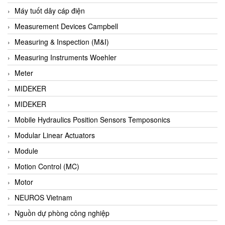
Barel Vietnam
Máy tuốt dây cáp điện
Barksdale
Measurement Devices Campbell
Bartec
Measuring & Inspection (M&I)
Basco
Measuring Instruments Woehler
Baumer
Meter
Baumuller Vietnam
MIDEKER
Baykee
MIDEKER
BBC Bircher Smart Access
Mobile Hydraulics Position Sensors Temposonics
BCS ITALY
Modular Linear Actuators
BEA SENSORS
Module
Beacon Extender
Motion Control (MC)
Beckhoff
Motor
Bedook
NEUROS Vietnam
Bei Sensor
Nguồn dự phòng công nghiệp