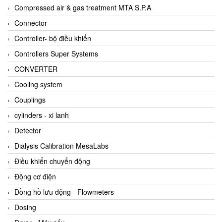
AKUSENSE
Compressed air & gas treatment MTA S.P.A
ALA OFFICINE SPA
Connector
Albrecht-Automatik Viet Nam
Controller- bộ điều khiển
Allen Bradley Vietnam
Controllers Super Systems
Alpha Moisture Vietnam
CONVERTER
Alpha-Achem Vietnam
Cooling system
Alphino
Couplings
ALRE-IT Vietnam
cylinders - xi lanh
Altech
Detector
Amarillo Gear
Dialysis Calibration MesaLabs
Ametek
Điều khiển chuyển động
AMPTRON Vietnam
Động cơ điện
AND Vietnam
Đồng hồ lưu động - Flowmeters
ANDERSON-NEGELE
Dosing
ANDILOG Technologies Vietnam