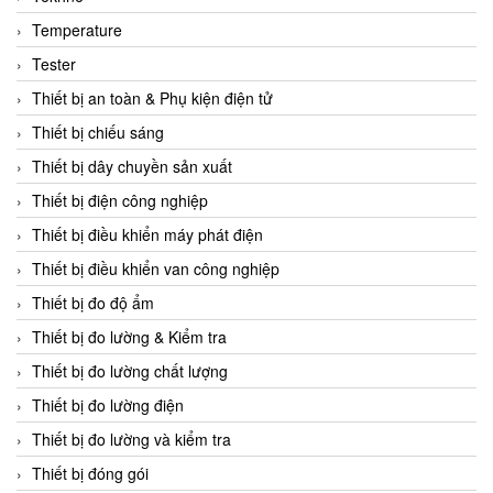
CCS
Temperature
CD Automation
Tester
CEAG Sicherheitst
Thiết bị an toàn & Phụ kiện điện tử
CEIA Vietnam
Thiết bị chiếu sáng
Celduc Vietnam
Thiết bị dây chuyền sản xuất
Cemb
Thiết bị điện công nghiệp
Centec GmbH
Thiết bị điều khiển máy phát điện
CEQUBE
Thiết bị điều khiển van công nghiệp
CHAUVIN ARNOUX
Thiết bị đo độ ẩm
Checkline
Thiết bị đo lường & Kiểm tra
Chino
Thiết bị đo lường chất lượng
Chiyoda Seiki
Thiết bị đo lường điện
Chiyoda-Tsusho
Thiết bị đo lường và kiểm tra
Chongqing Huaneng
Thiết bị đóng gói