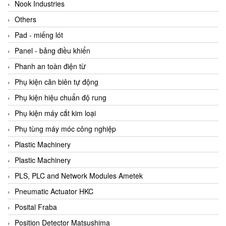
Beijer
Nook Industries
Beinlich-pumps
Others
Beka
Pad - miếng lót
BEKO
Panel - bảng điều khiển
Belimo
Phanh an toàn điện từ
Benetech Vietnam
Phụ kiện căn biên tự động
Bently Nevada
Phụ kiện hiệu chuẩn độ rung
Bentone Vietnam
Phụ kiện máy cắt kim loại
Bernstein Vietnam
Phụ tùng máy móc công nghiệp
Berthold
Plastic Machinery
Bestech
Plastic Machinery
Bestech
PLS, PLC and Network Modules Ametek
BETA
Pneumatic Actuator HKC
Bifold
Posital Fraba
Bihl+wiedemann
Position Detector Matsushima