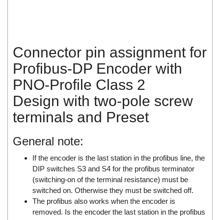
Di-Soric
Di-Soric
Dixon Valve
Connector pin assignment for
Doctor Led Vietnam
Profibus-DP Encoder with
DOLD - Autho ANS
PNO-Profile Class 2
Dold Vietnam
Design with two-pole screw
Dongdo Tech
terminals and Preset
Donghwa Valve
Dongkun
General note:
Dosing Pump
If the encoder is the last station in the profibus line, the
DR. NEUMANN Peltier-Technik
DIP switches S3 and S4 for the profibus terminator
Driesen Kern
(switching-on of the terminal resistance) must be
Dropsa Vietnam
switched on. Otherwise they must be switched off.
The profibus also works when the encoder is
Druck
removed. Is the encoder the last station in the profibus