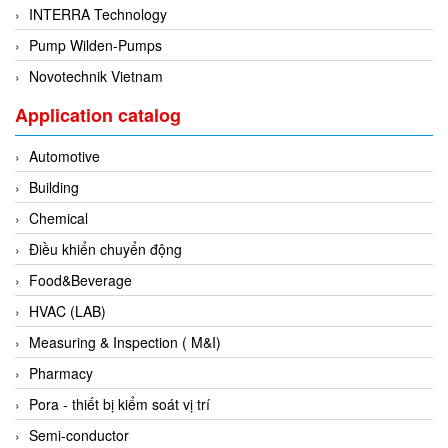
INTERRA Technology
Evoqua
Pump Wilden-Pumps
EXAIR
Novotechnik Vietnam
Exergen
Application catalog
Exide Technologies Vietnam
EXOR
Automotive
FAIRCHILD
Building
FANUC
Chemical
FDM/ F.lli Della Marca Srl
Điều khiển chuyển động
FEIN
Food&Beverage
Felm
HVAC (LAB)
FESTO
Measuring & Inspection ( M&I)
FHF (EATON Crouse-Hinds)
Pharmacy
Fife/ Maxcess
Pora - thiết bị kiểm soát vị trí
Fimet
Semi-conductor