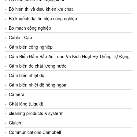
Agate Vietnam
Bộ hiển thị và điều khiển khí chất
AGR International Vietnam
Bộ khuếch đại tín hiệu công nghiệp
Aichi Tokei Denki Vietnam
Bo mạch công nghiệp
Aii Vietnam
Cable - Cáp
AIKOH
Cảm biến công nghiệp
AINUO Vietnam
Cảm Biến Đảm Bảo An Toàn Và Kích Hoạt Hệ Thống Tự Động
AIR MAJOR
Cảm biến đo chất lượng nước
Aira Euro Automation
Cảm biến nhiệt độ
Airtac Vietnam
Cảm biến nhiệt độ hồng ngoại
Airtec Vietnam
Camera
AI-Tek Vietnam
Chất lỏng (Liquid)
Akerstroms Viet Nam
cleaning products & systerm
AKO Armaturen & Separationstechnik
Clutch
AKO Armaturen & Separationstechnik Vietnam
Communications Campbell