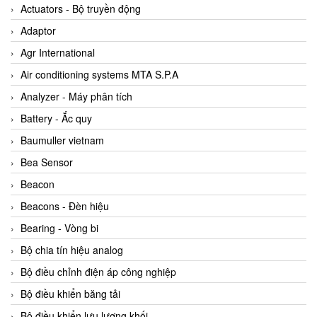
ABB Vietnam
Actuators - Bộ truyền động
AC Infinity Vietnam
Adaptor
AC&E Telecommunications
Agr International
AC&T Vietnam
Air conditioning systems MTA S.P.A
Accepta Vietnam
Analyzer - Máy phân tích
ACCUMAC Vietnam
Battery - Ắc quy
AccuWeb Vietnam
Baumuller vietnam
Acey
Bea Sensor
ACOEM Vietnam
Beacon
ADCA Vietnam
Beacons - Đèn hiệu
ADFweb Vietnam
Bearing - Vòng bi
Adler Vietnam
Bộ chia tín hiệu analog
Ados Vietnam
Bộ điều chỉnh điện áp công nghiệp
Advanced Energy Vietnam
Bộ điều khiển băng tải
Advantech Vietnam
Bộ điều khiển lưu lượng khối