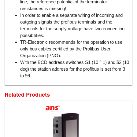
DSTI
line, the reference potential of the terminator
resistances is missing!
DUCATI
In order to enable a separate wiring of incoming and
Duclean
outgoing signals the profibus terminals and the
terminals for the supply voltage have two connection
Dukin Besko
possibilities.
Dunkermotoren
TR-Electronic recommends for the operation to use
Durag
only bus cables certified by the Profibus User
Organization (PNO).
Dwyer
With the BCD address switches S1 (10 ^ 1) and $2 (10
DYH
deg) the station address for the profibus is set from 3
to 99.
Dynisco
E+E ELEKTRONIK
Related Products
E+H
E2S
Earthtech
Eaton
EBMPAPST