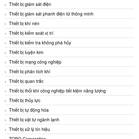
Chromalox
Thiết bị giám sát điện
ChuanYi
Thiết bị giám sát phanh điện từ thông minh
CIC
Thiết bị khí nén
Clage
Thiết bị kiểm soát vị trí
Clake Fololo
Thiết bị kiểm tra không phá hủy
Clark Cooper
Thiết bị luyện kim
CMC Ventilazione
Thiết bị mạng công nghiệp
Coax Valves Inc
Thiết bị phân tích khí
Codel
Thiết bị quan trắc
Cofimco
Thiết bị thổi khí công nghiệp tiết kiệm năng lượng
Coltraco
Thiết bị thủy lực
Comat Releco
Thiết bị tự động hóa
Comax
Thiết bị vật tư ngành lạnh
COMETECH VietNam
Thiết bị xử lý tín hiệu
COMFILE Technology
TORQ Corporation