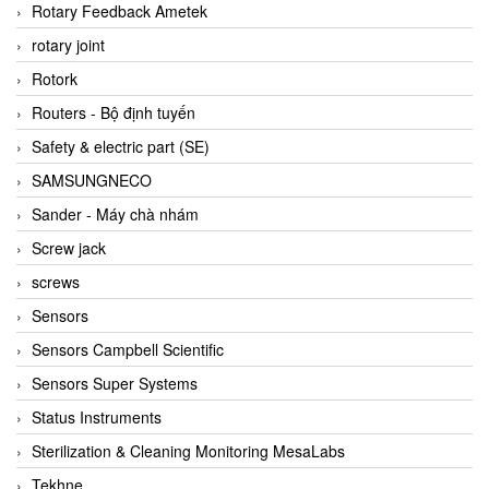
BRAUN Vietnam
Rotary Feedback Ametek
Brinkmann Pumpen
rotary joint
BRONKHORST
Rotork
Brook Instrument
Routers - Bộ định tuyến
Brooks Instrument Vietnam
Safety & electric part (SE)
Buhler
SAMSUNGNECO
BURLING INSTRUMENTS
Sander - Máy chà nhám
Burster
Screw jack
BUSCHJOST
screws
Calectro
Sensors
Campbell Scientific
Sensors Campbell Scientific
Canneed Vietnam
Sensors Super Systems
Cantoni
Status Instruments
CAPS
Sterilization & Cleaning Monitoring MesaLabs
CAREL Parts
Tekhne