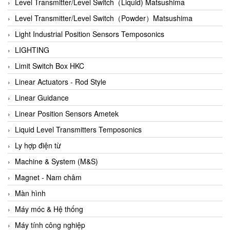
Auma
Level Transmitter/Level Switch（Liquid) Matsushima
Autec
Level Transmitter/Level Switch（Powder）Matsushima
Auto Flow
Light Industrial Position Sensors Temposonics
Automatic valve
LIGHTING
Aventics
Limit Switch Box HKC
Avproglobal
Linear Actuators - Rod Style
Axiomtek
Linear Guidance
AZBIL
Linear Position Sensors Ametek
B&C Electronics
Liquid Level Transmitters Temposonics
B&R
Ly hợp điện từ
Babcok wilcox
Machine & System (M&S)
Baelz Automatic Vietnam
Magnet - Nam châm
Bahr Modultechnik Vietnam
Màn hình
Balluff
Máy móc & Hệ thống
BamBo Vietnam
Máy tính công nghiệp