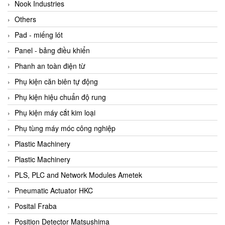
Beijer
Nook Industries
Beinlich-pumps
Others
Beka
Pad - miếng lót
BEKO
Panel - bảng điều khiển
Belimo
Phanh an toàn điện từ
Benetech Vietnam
Phụ kiện căn biên tự động
Bently Nevada
Phụ kiện hiệu chuẩn độ rung
Bentone Vietnam
Phụ kiện máy cắt kim loại
Bernstein Vietnam
Phụ tùng máy móc công nghiệp
Berthold
Plastic Machinery
Bestech
Plastic Machinery
Bestech
PLS, PLC and Network Modules Ametek
BETA
Pneumatic Actuator HKC
Bifold
Posital Fraba
Bihl+wiedemann
Position Detector Matsushima