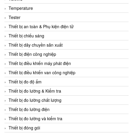
CCS
Temperature
CD Automation
Tester
CEAG Sicherheitst
Thiết bị an toàn & Phụ kiện điện tử
CEIA Vietnam
Thiết bị chiếu sáng
Celduc Vietnam
Thiết bị dây chuyền sản xuất
Cemb
Thiết bị điện công nghiệp
Centec GmbH
Thiết bị điều khiển máy phát điện
CEQUBE
Thiết bị điều khiển van công nghiệp
CHAUVIN ARNOUX
Thiết bị đo độ ẩm
Checkline
Thiết bị đo lường & Kiểm tra
Chino
Thiết bị đo lường chất lượng
Chiyoda Seiki
Thiết bị đo lường điện
Chiyoda-Tsusho
Thiết bị đo lường và kiểm tra
Chongqing Huaneng
Thiết bị đóng gói