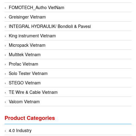
FOMOTECH_Autho VietNam
Greisinger Vietnam
INTEGRAL HYDRAULIK/ Bondioli & Pavesi
King instrument Vietnam
Micropack Vietnam
Multitek Vietnam
Profac Vietnam
Solo Tester Vietnam
STEGO Vietnam
TE Wire & Cable Vietnam
Valcom Vietnam
Woodward Vietnam
Product Categories
3CTEST Vietnam
4B VietNam Vietnam
4.0 Industry