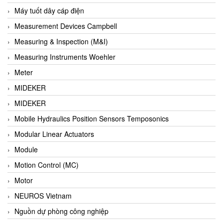
Barel Vietnam
Máy tuốt dây cáp điện
Barksdale
Measurement Devices Campbell
Bartec
Measuring & Inspection (M&I)
Basco
Measuring Instruments Woehler
Baumer
Meter
Baumuller Vietnam
MIDEKER
Baykee
MIDEKER
BBC Bircher Smart Access
Mobile Hydraulics Position Sensors Temposonics
BCS ITALY
Modular Linear Actuators
BEA SENSORS
Module
Beacon Extender
Motion Control (MC)
Beckhoff
Motor
Bedook
NEUROS Vietnam
Bei Sensor
Nguồn dự phòng công nghiệp