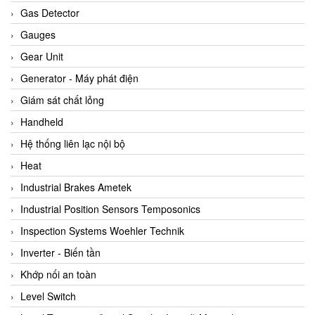
ARCA Regler
Gas Detector
Arcos Hydraulik
Gauges
Ardetem-Sfere-Vietnam
Gear Unit
Argal
Generator - Máy phát điện
AS ENERGI
Giám sát chất lỏng
ASCO CO2
Handheld
Asker
Hệ thống liên lạc nội bộ
AT2E
Heat
ATC Pneumatic
Industrial Brakes Ametek
ATEX System
Industrial Position Sensors Temposonics
ATI - IA
Inspection Systems Woehler Technik
ATI (Analytical Technology Inc)
Inverter - Biến tần
Atos
Khớp nối an toàn
Atrax
Level Switch