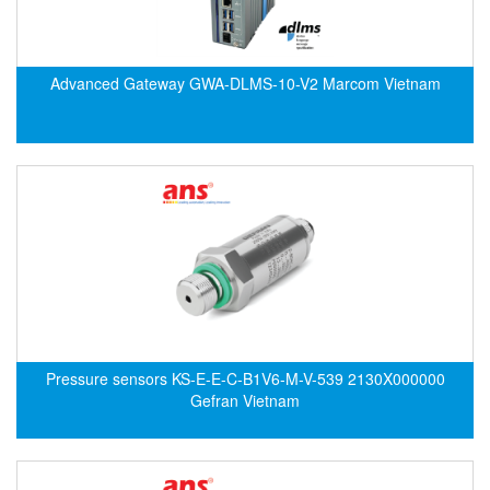
ECKERLE
Ecom-EX
Advanced Gateway GWA-DLMS-10-V2 Marcom Vietnam
ECONEX
Edward
EES
EGE Elektronik
Eilersen Vietnam
Ekstrom-Carlson
Elands Cable Vietnam
Elap Vietnam
Electro Adda
Pressure sensors KS-E-E-C-B1V6-M-V-539 2130X000000
Electro Industries
Gefran Vietnam
Electronic Design System S.R.L Vietnam
Electronics Inc. Viet Nam