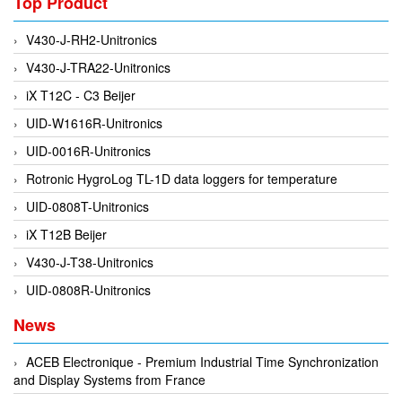
Top Product
EMC PARTNER
V430-J-RH2-Unitronics
EMCSOSIN
V430-J-TRA22-Unitronics
Emerson/Vertiv
iX T12C - C3 Beijer
EMG
UID-W1616R-Unitronics
Emotron
UID-0016R-Unitronics
ENCEL Vietnam
Rotronic HygroLog TL-1D data loggers for temperature
Endress+Hauser
UID-0808T-Unitronics
Enensys Vietnam
iX T12B Beijer
Enerdoor
V430-J-T38-Unitronics
Enerpac
UID-0808R-Unitronics
ENERSYS
News
Enolgas
Envada
ACEB Electronique - Premium Industrial Time Synchronization
and Display Systems from France
Environmental Compliance Products