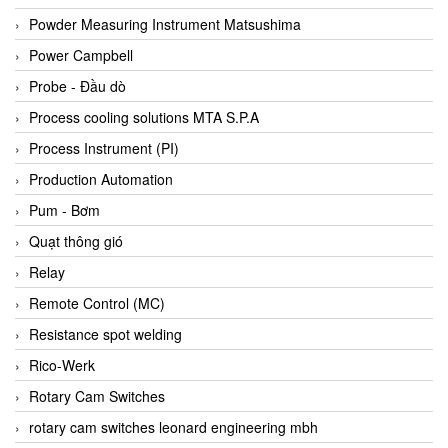
Bihl+wiedemann
Powder Measuring Instrument Matsushima
Bilz
Power Campbell
Binder Connector
Probe - Đầu dò
Biotech
Process cooling solutions MTA S.P.A
BirdX Vietnam
Process Instrument (PI)
BK Vibro
Production Automation
Black Box
Pum - Bơm
BlackBox Vietnam
Quạt thông gió
BLAGDON PUMP
Relay
Bloom Engineering
Remote Control (MC)
Boneng
Resistance spot welding
Bopp & Reuther Messtechnik
Rico-Werk
Bosch
Rotary Cam Switches
Boydcorp
rotary cam switches leonard engineering mbh