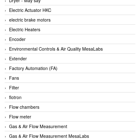
Dryer - Máy sấy
Anritsu
Electric Actuator HKC
ANTEC S.A
electric brake motors
Antico pumps
Electric Heaters
Anybus/ HMS
Encoder
AOBEN
Environmental Controls & Air Quality MesaLabs
Apex Dynamics Vietnam
Extender
Apex Dynamics Vietnam
Factory Automation (FA)
Apiste
Fans
APLISENS VietNam
Filter
Apollo Fire
flotron
Appleton
Flow chambers
AQ Matic
Flow meter
Aqualabo Vietnam
Gas & Air Flow Measurement
Aquametro
Gas & Air Flow Measurement MesaLabs