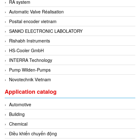
RA system
EPC
Automatic Valve Réalisation
EPE Process Filters & Accumulators
Posital encoder vietnam
Epro/Emerson
SANKO ELECTRONIC LABOLATORY
ERE WIRELESS
Rishabh Instruments
Erhardt-Leimer
HS-Cooler GmbH
Erhardt-Leimer
INTERRA Technology
Erhardt-leimer
Pump Wilden-Pumps
ERICHSEN
Novotechnik Vietnam
Erinda/Delta
ESA Automation Vietnam
Application catalog
Esa Pyronics
Automotive
Euchner
Building
EUCHNER GmbH + Co. KG VietNam
Chemical
Eurotherm Vietnam
Điều khiển chuyển động
Eurovent