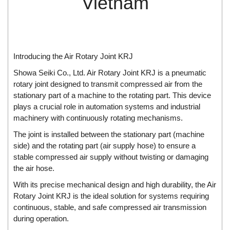
Vietnam
Di-Soric
Di-Soric
Dixon Valve
Doctor Led Vietnam
Introducing the Air Rotary Joint KRJ
DOLD - Autho ANS
Showa Seiki Co., Ltd. Air Rotary Joint KRJ is a pneumatic
rotary joint designed to transmit compressed air from the
Dold Vietnam
stationary part of a machine to the rotating part. This device
Dongdo Tech
plays a crucial role in automation systems and industrial
machinery with continuously rotating mechanisms.
Donghwa Valve
The joint is installed between the stationary part (machine
Dongkun
side) and the rotating part (air supply hose) to ensure a
Dosing Pump
stable compressed air supply without twisting or damaging
DR. NEUMANN Peltier-Technik
the air hose.
Driesen Kern
With its precise mechanical design and high durability, the Air
Rotary Joint KRJ is the ideal solution for systems requiring
Dropsa Vietnam
continuous, stable, and safe compressed air transmission
Druck
during operation.