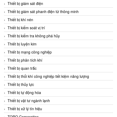
Chromalox
Thiết bị giám sát điện
ChuanYi
Thiết bị giám sát phanh điện từ thông minh
CIC
Thiết bị khí nén
Clage
Thiết bị kiểm soát vị trí
Clake Fololo
Thiết bị kiểm tra không phá hủy
Clark Cooper
Thiết bị luyện kim
CMC Ventilazione
Thiết bị mạng công nghiệp
Coax Valves Inc
Thiết bị phân tích khí
Codel
Thiết bị quan trắc
Cofimco
Thiết bị thổi khí công nghiệp tiết kiệm năng lượng
Coltraco
Thiết bị thủy lực
Comat Releco
Thiết bị tự động hóa
Comax
Thiết bị vật tư ngành lạnh
COMETECH VietNam
Thiết bị xử lý tín hiệu
COMFILE Technology
TORQ Corporation