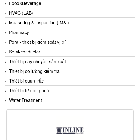
Food&Beverage
Evoqua
HVAC (LAB)
EXAIR
Measuring & Inspection ( M&I)
Exergen
Pharmacy
Exide Technologies Vietnam
Pora - thiết bị kiểm soát vị trí
EXOR
Semi-conductor
FAIRCHILD
Thiết bị dây chuyền sản xuất
FANUC
Thiết bị đo lường kiểm tra
FDM/ F.lli Della Marca Srl
Thiết bị quan trắc
FEIN
Thiết bị tự động hoá
Felm
Water-Treatment
FESTO
FHF (EATON Crouse-Hinds)
Fife/ Maxcess
Fimet