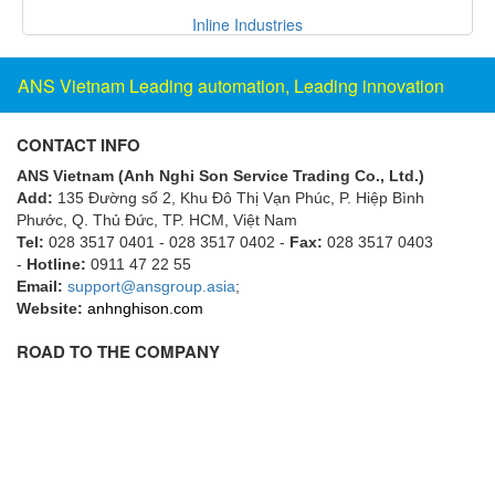
Fine Suntronix
Inline Industries
FineTek
Finna Sensors Vietnam
ANS Vietnam Leading automation, Leading innovation
Fireye
CONTACT INFO
Fischer
ANS Vietnam (Anh Nghi Son Service Trading Co., Ltd.)
Fisher
Add:
135 Đường số 2, Khu Đô Thị Vạn Phúc, P. Hiệp Bình
FISO Vietnam
Phước, Q. Thủ Đức, TP. HCM
, Việt Nam
Tel:
028 3517 0401 - 028 3517 0402 -
Fax:
028 3517 0403
FLENDER
-
Hotline:
0911 47 22 55
Flexaust
Email:
support@ansgroup.asia
;
Website:
anhnghison.com
Flexim
ROAD TO THE COMPANY
FLIR
FLOMAG
flotron
Flow Force/ Super Green Power-Tech
Floweserve/PMV