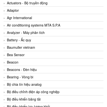
ABB Vietnam
Actuators - Bộ truyền động
AC Infinity Vietnam
Adaptor
AC&E Telecommunications
Agr International
AC&T Vietnam
Air conditioning systems MTA S.P.A
Accepta Vietnam
Analyzer - Máy phân tích
ACCUMAC Vietnam
Battery - Ắc quy
AccuWeb Vietnam
Baumuller vietnam
Acey
Bea Sensor
ACOEM Vietnam
Beacon
ADCA Vietnam
Beacons - Đèn hiệu
ADFweb Vietnam
Bearing - Vòng bi
Adler Vietnam
Bộ chia tín hiệu analog
Ados Vietnam
Bộ điều chỉnh điện áp công nghiệp
Advanced Energy Vietnam
Bộ điều khiển băng tải
Advantech Vietnam
Bộ điều khiển lưu lượng khối