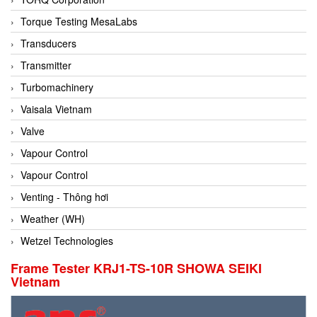
Conch
Torque Testing MesaLabs
Conductix/ WAMPFLER
Transducers
Contrec
Transmitter
Contrinex
Turbomachinery
Control Solution Minesota
Vaisala Vietnam
Copeland
Valve
Cortem
Vapour Control
Cosa Xentaur
Vapour Control
Cosil
Venting - Thông hơi
Coulton
Weather (WH)
Crouzet
Wetzel Technologies
Crowcon
Frame Tester KRJ1-TS-10R SHOWA SEIKI
Vietnam
Crutec Dust Zero Vietnam
Crydom