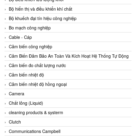
Agate Vietnam
Bộ hiển thị và điều khiển khí chất
AGR International Vietnam
Bộ khuếch đại tín hiệu công nghiệp
Aichi Tokei Denki Vietnam
Bo mạch công nghiệp
Aii Vietnam
Cable - Cáp
AIKOH
Cảm biến công nghiệp
AINUO Vietnam
Cảm Biến Đảm Bảo An Toàn Và Kích Hoạt Hệ Thống Tự Động
AIR MAJOR
Cảm biến đo chất lượng nước
Aira Euro Automation
Cảm biến nhiệt độ
Airtac Vietnam
Cảm biến nhiệt độ hồng ngoại
Airtec Vietnam
Camera
AI-Tek Vietnam
Chất lỏng (Liquid)
Akerstroms Viet Nam
cleaning products & systerm
AKO Armaturen & Separationstechnik
Clutch
AKO Armaturen & Separationstechnik Vietnam
Communications Campbell