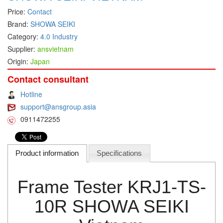
Price:
Contact
DEIF
Brand:
SHOWA SEIKI
Delmhorst VietNam
Category:
4.0 Industry
DELTA
Supplier:
ansvietnam
Origin:
Japan
Delta Ohm
Delta sensor
Contact consultant
Delta-mobrey
Hotline
support@ansgroup.asia
DEMA Engineering/ Foam- IT
0911472255
DESAX
DET-TRONICS
Product information
Specifications
Deublin
Diakont
Frame Tester KRJ1-TS-
Dias Infrared
DINA Elektronik
10R SHOWA SEIKI
Dinel