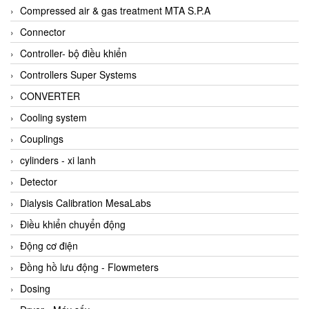
AKUSENSE
Compressed air & gas treatment MTA S.P.A
ALA OFFICINE SPA
Connector
Albrecht-Automatik Viet Nam
Controller- bộ điều khiển
Allen Bradley Vietnam
Controllers Super Systems
Alpha Moisture Vietnam
CONVERTER
Alpha-Achem Vietnam
Cooling system
Alphino
Couplings
ALRE-IT Vietnam
cylinders - xi lanh
Altech
Detector
Amarillo Gear
Dialysis Calibration MesaLabs
Ametek
Điều khiển chuyển động
AMPTRON Vietnam
Động cơ điện
AND Vietnam
Đồng hồ lưu động - Flowmeters
ANDERSON-NEGELE
Dosing
ANDILOG Technologies Vietnam