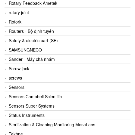
BRAUN Vietnam
Rotary Feedback Ametek
Brinkmann Pumpen
rotary joint
BRONKHORST
Rotork
Brook Instrument
Routers - Bộ định tuyến
Brooks Instrument Vietnam
Safety & electric part (SE)
Buhler
SAMSUNGNECO
BURLING INSTRUMENTS
Sander - Máy chà nhám
Burster
Screw jack
BUSCHJOST
screws
Calectro
Sensors
Campbell Scientific
Sensors Campbell Scientific
Canneed Vietnam
Sensors Super Systems
Cantoni
Status Instruments
CAPS
Sterilization & Cleaning Monitoring MesaLabs
CAREL Parts
Tekhne