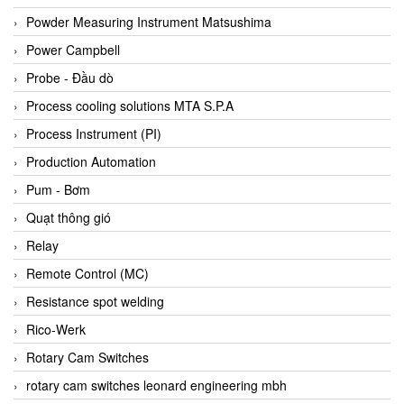
Bihl+wiedemann
Powder Measuring Instrument Matsushima
Bilz
Power Campbell
Binder Connector
Probe - Đầu dò
Biotech
Process cooling solutions MTA S.P.A
BirdX Vietnam
Process Instrument (PI)
BK Vibro
Production Automation
Black Box
Pum - Bơm
BlackBox Vietnam
Quạt thông gió
BLAGDON PUMP
Relay
Bloom Engineering
Remote Control (MC)
Boneng
Resistance spot welding
Bopp & Reuther Messtechnik
Rico-Werk
Bosch
Rotary Cam Switches
Boydcorp
rotary cam switches leonard engineering mbh