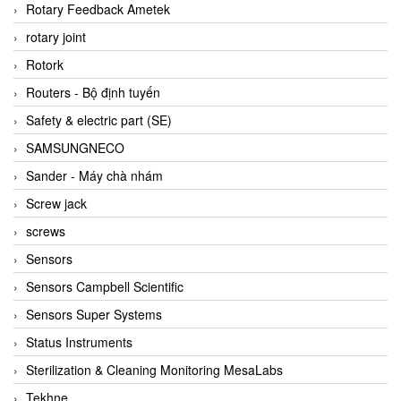
BRAUN Vietnam
Rotary Feedback Ametek
Brinkmann Pumpen
rotary joint
BRONKHORST
Rotork
Brook Instrument
Routers - Bộ định tuyến
Brooks Instrument Vietnam
Safety & electric part (SE)
Buhler
SAMSUNGNECO
BURLING INSTRUMENTS
Sander - Máy chà nhám
Burster
Screw jack
BUSCHJOST
screws
Calectro
Sensors
Campbell Scientific
Sensors Campbell Scientific
Canneed Vietnam
Sensors Super Systems
Cantoni
Status Instruments
CAPS
Sterilization & Cleaning Monitoring MesaLabs
CAREL Parts
Tekhne