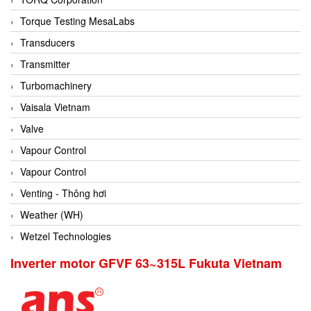
Conch
Torque Testing MesaLabs
Conductix/ WAMPFLER
Transducers
Contrec
Transmitter
Contrinex
Turbomachinery
Control Solution Minesota
Vaisala Vietnam
Copeland
Valve
Cortem
Vapour Control
Cosa Xentaur
Vapour Control
Cosil
Venting - Thông hơi
Coulton
Weather (WH)
Crouzet
Wetzel Technologies
Crowcon
Inverter motor GFVF 63~315L Fukuta Vietnam
Crutec Dust Zero Vietnam
Crydom