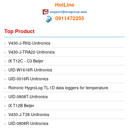
HotLine
EMC PARTNER
support@ansgroup.asia
EMCSOSIN
0911472255
Emerson/Vertiv
Top Product
EMG
Emotron
V430-J-RH2-Unitronics
ENCEL Vietnam
V430-J-TRA22-Unitronics
Endress+Hauser
iX T12C - C3 Beijer
Enensys Vietnam
UID-W1616R-Unitronics
Enerdoor
UID-0016R-Unitronics
Enerpac
Rotronic HygroLog TL-1D data loggers for temperature
ENERSYS
UID-0808T-Unitronics
Enolgas
iX T12B Beijer
Envada
V430-J-T38-Unitronics
Environmental Compliance Products
UID-0808R-Unitronics