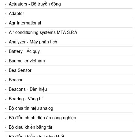
ABB Vietnam
Actuators - Bộ truyền động
AC Infinity Vietnam
Adaptor
AC&E Telecommunications
Agr International
AC&T Vietnam
Air conditioning systems MTA S.P.A
Accepta Vietnam
Analyzer - Máy phân tích
ACCUMAC Vietnam
Battery - Ắc quy
AccuWeb Vietnam
Baumuller vietnam
Acey
Bea Sensor
ACOEM Vietnam
Beacon
ADCA Vietnam
Beacons - Đèn hiệu
ADFweb Vietnam
Bearing - Vòng bi
Adler Vietnam
Bộ chia tín hiệu analog
Ados Vietnam
Bộ điều chỉnh điện áp công nghiệp
Advanced Energy Vietnam
Bộ điều khiển băng tải
Advantech Vietnam
Bộ điều khiển lưu lượng khối