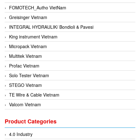
FOMOTECH_Autho VietNam
Greisinger Vietnam
INTEGRAL HYDRAULIK/ Bondioli & Pavesi
King instrument Vietnam
Micropack Vietnam
Multitek Vietnam
Profac Vietnam
Solo Tester Vietnam
STEGO Vietnam
TE Wire & Cable Vietnam
Valcom Vietnam
Woodward Vietnam
Product Categories
3CTEST Vietnam
4B VietNam Vietnam
4.0 Industry