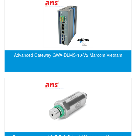
ECKERLE
Ecom-EX
ECONEX
Edward
EES
EGE Elektronik
Advanced Gateway GWA-DLMS-10-V2 Marcom Vietnam
Eilersen Vietnam
Ekstrom-Carlson
Elands Cable Vietnam
Elap Vietnam
Electro Adda
Electro Industries
Electronic Design System S.R.L Vietnam
Electronics Inc. Viet Nam