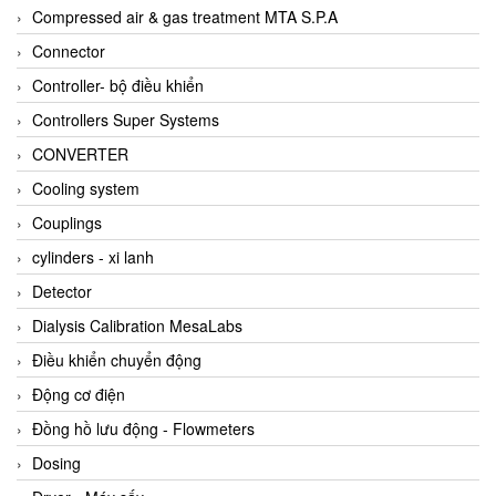
AKUSENSE
Compressed air & gas treatment MTA S.P.A
ALA OFFICINE SPA
Connector
Albrecht-Automatik Viet Nam
Controller- bộ điều khiển
Allen Bradley Vietnam
Controllers Super Systems
Alpha Moisture Vietnam
CONVERTER
Alpha-Achem Vietnam
Cooling system
Alphino
Couplings
ALRE-IT Vietnam
cylinders - xi lanh
Altech
Detector
Amarillo Gear
Dialysis Calibration MesaLabs
Ametek
Điều khiển chuyển động
AMPTRON Vietnam
Động cơ điện
AND Vietnam
Đồng hồ lưu động - Flowmeters
ANDERSON-NEGELE
Dosing
ANDILOG Technologies Vietnam