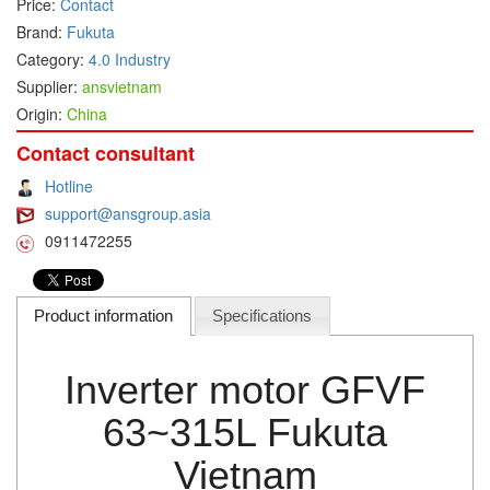
Price:
Contact
Brand:
Fukuta
DEIF
Category:
4.0 Industry
Delmhorst VietNam
Supplier:
ansvietnam
DELTA
Origin:
China
Delta Ohm
Contact consultant
Delta sensor
Hotline
Delta-mobrey
support@ansgroup.asia
DEMA Engineering/ Foam- IT
0911472255
DESAX
DET-TRONICS
Product information
Specifications
Deublin
Diakont
Inverter motor GFVF
Dias Infrared
63~315L Fukuta
DINA Elektronik
Vietnam
Dinel