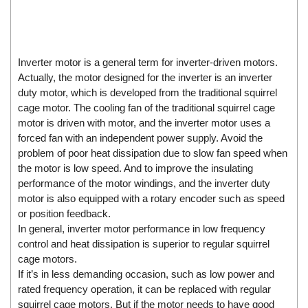
Di-Soric
Di-Soric
Dixon Valve
Inverter motor is a general term for inverter-driven motors.
Doctor Led Vietnam
Actually, the motor designed for the inverter is an inverter
duty motor, which is developed from the traditional squirrel
DOLD - Autho ANS
cage motor. The cooling fan of the traditional squirrel cage
Dold Vietnam
motor is driven with motor, and the inverter motor uses a
forced fan with an independent power supply. Avoid the
Dongdo Tech
problem of poor heat dissipation due to slow fan speed when
Donghwa Valve
the motor is low speed. And to improve the insulating
Dongkun
performance of the motor windings, and the inverter duty
motor is also equipped with a rotary encoder such as speed
Dosing Pump
or position feedback.
DR. NEUMANN Peltier-Technik
In general, inverter motor performance in low frequency
control and heat dissipation is superior to regular squirrel
Driesen Kern
cage motors.
Dropsa Vietnam
If it’s in less demanding occasion, such as low power and
Druck
rated frequency operation, it can be replaced with regular
squirrel cage motors. But if the motor needs to have good