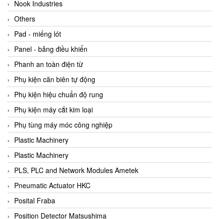
Beijer
Nook Industries
Beinlich-pumps
Others
Beka
Pad - miếng lót
BEKO
Panel - bảng điều khiển
Belimo
Phanh an toàn điện từ
Benetech Vietnam
Phụ kiện căn biên tự động
Bently Nevada
Phụ kiện hiệu chuẩn độ rung
Bentone Vietnam
Phụ kiện máy cắt kim loại
Bernstein Vietnam
Phụ tùng máy móc công nghiệp
Berthold
Plastic Machinery
Bestech
Plastic Machinery
Bestech
PLS, PLC and Network Modules Ametek
BETA
Pneumatic Actuator HKC
Bifold
Posital Fraba
Bihl+wiedemann
Position Detector Matsushima