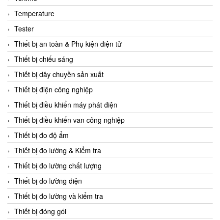
CCS
Temperature
CD Automation
Tester
CEAG Sicherheitst
Thiết bị an toàn & Phụ kiện điện tử
CEIA Vietnam
Thiết bị chiếu sáng
Celduc Vietnam
Thiết bị dây chuyền sản xuất
Cemb
Thiết bị điện công nghiệp
Centec GmbH
Thiết bị điều khiển máy phát điện
CEQUBE
Thiết bị điều khiển van công nghiệp
CHAUVIN ARNOUX
Thiết bị đo độ ẩm
Checkline
Thiết bị đo lường & Kiểm tra
Chino
Thiết bị đo lường chất lượng
Chiyoda Seiki
Thiết bị đo lường điện
Chiyoda-Tsusho
Thiết bị đo lường và kiểm tra
Chongqing Huaneng
Thiết bị đóng gói