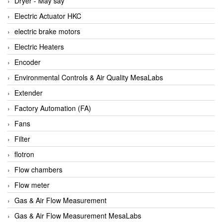
Dryer - Máy sấy
Anritsu
Electric Actuator HKC
ANTEC S.A
electric brake motors
Antico pumps
Electric Heaters
Anybus/ HMS
Encoder
AOBEN
Environmental Controls & Air Quality MesaLabs
Apex Dynamics Vietnam
Extender
Apex Dynamics Vietnam
Factory Automation (FA)
Apiste
Fans
APLISENS VietNam
Filter
Apollo Fire
flotron
Appleton
Flow chambers
AQ Matic
Flow meter
Aqualabo Vietnam
Gas & Air Flow Measurement
Aquametro
Gas & Air Flow Measurement MesaLabs