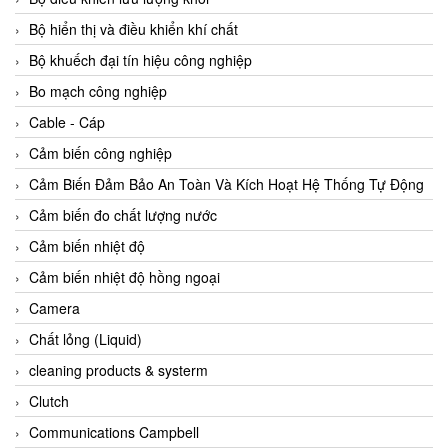
Agate Vietnam
Bộ hiển thị và điều khiển khí chất
AGR International Vietnam
Bộ khuếch đại tín hiệu công nghiệp
Aichi Tokei Denki Vietnam
Bo mạch công nghiệp
Aii Vietnam
Cable - Cáp
AIKOH
Cảm biến công nghiệp
AINUO Vietnam
Cảm Biến Đảm Bảo An Toàn Và Kích Hoạt Hệ Thống Tự Động
AIR MAJOR
Cảm biến đo chất lượng nước
Aira Euro Automation
Cảm biến nhiệt độ
Airtac Vietnam
Cảm biến nhiệt độ hồng ngoại
Airtec Vietnam
Camera
AI-Tek Vietnam
Chất lỏng (Liquid)
Akerstroms Viet Nam
cleaning products & systerm
AKO Armaturen & Separationstechnik
Clutch
AKO Armaturen & Separationstechnik Vietnam
Communications Campbell