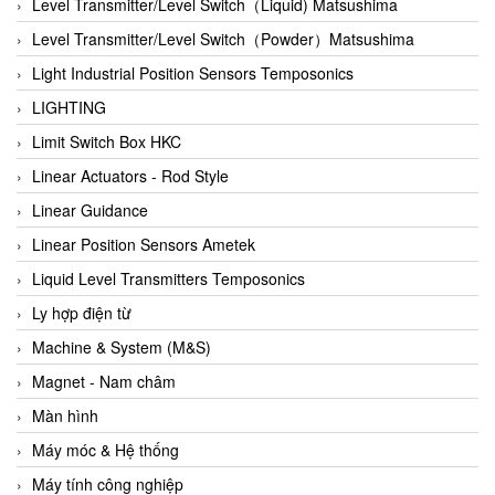
Auma
Level Transmitter/Level Switch（Liquid) Matsushima
Autec
Level Transmitter/Level Switch（Powder）Matsushima
Auto Flow
Light Industrial Position Sensors Temposonics
Automatic valve
LIGHTING
Aventics
Limit Switch Box HKC
Avproglobal
Linear Actuators - Rod Style
Axiomtek
Linear Guidance
AZBIL
Linear Position Sensors Ametek
B&C Electronics
Liquid Level Transmitters Temposonics
B&R
Ly hợp điện từ
Babcok wilcox
Machine & System (M&S)
Baelz Automatic Vietnam
Magnet - Nam châm
Bahr Modultechnik Vietnam
Màn hình
Balluff
Máy móc & Hệ thống
BamBo Vietnam
Máy tính công nghiệp