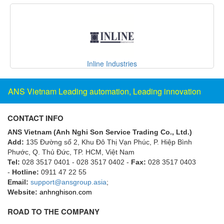
Fine Suntronix
FineTek
Finna Sensors Vietnam
Fireye
CD Automation S.r.l
Fischer
Fisher
ANS Vietnam Leading automation, Leading innovation
FISO Vietnam
FLENDER
CONTACT INFO
Flexaust
ANS Vietnam (Anh Nghi Son Service Trading Co., Ltd.)
Add:
135 Đường số 2, Khu Đô Thị Vạn Phúc, P. Hiệp Bình
Flexim
Phước, Q. Thủ Đức, TP. HCM
, Việt Nam
FLIR
Tel:
028 3517 0401 - 028 3517 0402 -
Fax:
028 3517 0403
-
Hotline:
0911 47 22 55
FLOMAG
Email:
support@ansgroup.asia
;
flotron
Website:
anhnghison.com
Flow Force/ Super Green Power-Tech
ROAD TO THE COMPANY
Floweserve/PMV