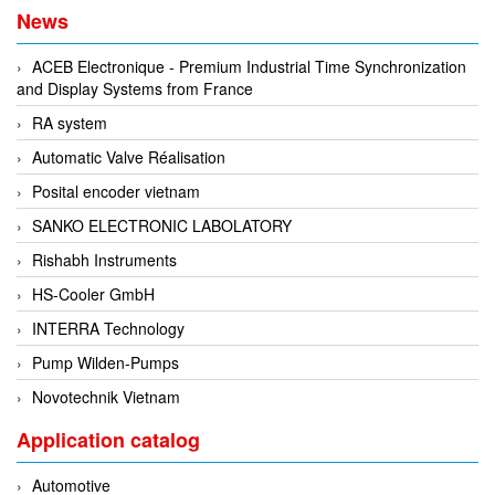
EPC
News
EPE Process Filters & Accumulators
ACEB Electronique - Premium Industrial Time Synchronization
Epro/Emerson
and Display Systems from France
ERE WIRELESS
RA system
Erhardt-Leimer
Automatic Valve Réalisation
Erhardt-Leimer
Posital encoder vietnam
Erhardt-leimer
SANKO ELECTRONIC LABOLATORY
ERICHSEN
Rishabh Instruments
Erinda/Delta
HS-Cooler GmbH
ESA Automation Vietnam
INTERRA Technology
Esa Pyronics
Pump Wilden-Pumps
Euchner
Novotechnik Vietnam
EUCHNER GmbH + Co. KG VietNam
Application catalog
Eurotherm Vietnam
Automotive
Eurovent