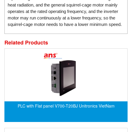
DSTI
heat radiation, and the general squirrel-cage motor mainly
DUCATI
operates at the rated operating frequency, and the inverter
motor may run continuously at a lower frequency, so the
Duclean
squirrel-cage motor needs to have a lower minimum speed.
Dukin Besko
Dunkermotoren
Related Products
Durag
Dwyer
DYH
Dynisco
E+E ELEKTRONIK
E+H
E2S
PLC with Flat panel V700-T20BJ Unitronics VietNam
Earthtech
Eaton
EBMPAPST