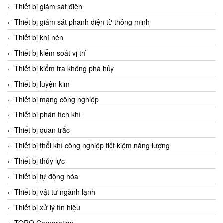
Chromalox
Thiết bị giám sát điện
ChuanYi
Thiết bị giám sát phanh điện từ thông minh
CIC
Thiết bị khí nén
Clage
Thiết bị kiểm soát vị trí
Clake Fololo
Thiết bị kiểm tra không phá hủy
Clark Cooper
Thiết bị luyện kim
CMC Ventilazione
Thiết bị mạng công nghiệp
Coax Valves Inc
Thiết bị phân tích khí
Codel
Thiết bị quan trắc
Cofimco
Thiết bị thổi khí công nghiệp tiết kiệm năng lượng
Coltraco
Thiết bị thủy lực
Comat Releco
Thiết bị tự động hóa
Comax
Thiết bị vật tư ngành lạnh
COMETECH VietNam
Thiết bị xử lý tín hiệu
COMFILE Technology
TORQ Corporation