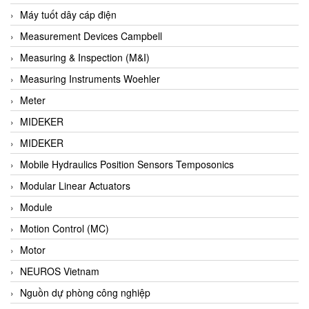
Barel Vietnam
Máy tuốt dây cáp điện
Barksdale
Measurement Devices Campbell
Bartec
Measuring & Inspection (M&I)
Basco
Measuring Instruments Woehler
Baumer
Meter
Baumuller Vietnam
MIDEKER
Baykee
MIDEKER
BBC Bircher Smart Access
Mobile Hydraulics Position Sensors Temposonics
BCS ITALY
Modular Linear Actuators
BEA SENSORS
Module
Beacon Extender
Motion Control (MC)
Beckhoff
Motor
Bedook
NEUROS Vietnam
Bei Sensor
Nguồn dự phòng công nghiệp