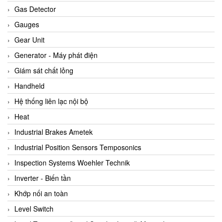
ARCA Regler
Gas Detector
Arcos Hydraulik
Gauges
Ardetem-Sfere-Vietnam
Gear Unit
Argal
Generator - Máy phát điện
AS ENERGI
Giám sát chất lỏng
ASCO CO2
Handheld
Asker
Hệ thống liên lạc nội bộ
AT2E
Heat
ATC Pneumatic
Industrial Brakes Ametek
ATEX System
Industrial Position Sensors Temposonics
ATI - IA
Inspection Systems Woehler Technik
ATI (Analytical Technology Inc)
Inverter - Biến tần
Atos
Khớp nối an toàn
Atrax
Level Switch