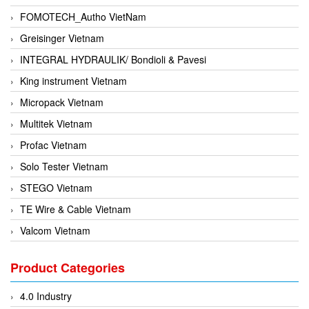
FOMOTECH_Autho VietNam
Greisinger Vietnam
INTEGRAL HYDRAULIK/ Bondioli & Pavesi
King instrument Vietnam
Micropack Vietnam
Multitek Vietnam
Profac Vietnam
Solo Tester Vietnam
STEGO Vietnam
TE Wire & Cable Vietnam
Valcom Vietnam
Woodward Vietnam
Product Categories
3CTEST Vietnam
4B VietNam Vietnam
4.0 Industry