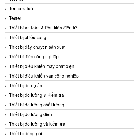
CCS
Temperature
CD Automation
Tester
CEAG Sicherheitst
Thiết bị an toàn & Phụ kiện điện tử
CEIA Vietnam
Thiết bị chiếu sáng
Celduc Vietnam
Thiết bị dây chuyền sản xuất
Cemb
Thiết bị điện công nghiệp
Centec GmbH
Thiết bị điều khiển máy phát điện
CEQUBE
Thiết bị điều khiển van công nghiệp
CHAUVIN ARNOUX
Thiết bị đo độ ẩm
Checkline
Thiết bị đo lường & Kiểm tra
Chino
Thiết bị đo lường chất lượng
Chiyoda Seiki
Thiết bị đo lường điện
Chiyoda-Tsusho
Thiết bị đo lường và kiểm tra
Chongqing Huaneng
Thiết bị đóng gói