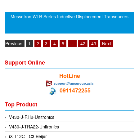
Flowline
Messotron WLR Series Inductive Displacement Transducers
Flow-Mon
Flowserve
Fluke Process Instruments Vietnam
Previous
1
2
3
4
5
…
42
43
Next
FMS Vietnam
FOKO / Wintriss
Support Online
Fomotech Vietnam
HotLine
Forbes Marshall
support@ansgroup.asia
FORNEY
0911472255
Fortex
Top Product
Fortress
Fossil Power Systems
V430-J-RH2-Unitronics
FPZ
V430-J-TRA22-Unitronics
Francia Srl Vietnam
iX T12C - C3 Beijer