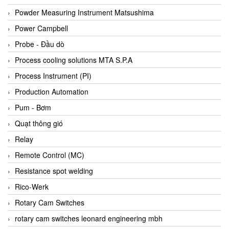
Bihl+wiedemann
Powder Measuring Instrument Matsushima
Bilz
Power Campbell
Binder Connector
Probe - Đầu dò
Biotech
Process cooling solutions MTA S.P.A
BirdX Vietnam
Process Instrument (PI)
BK Vibro
Production Automation
Black Box
Pum - Bơm
BlackBox Vietnam
Quạt thông gió
BLAGDON PUMP
Relay
Bloom Engineering
Remote Control (MC)
Boneng
Resistance spot welding
Bopp & Reuther Messtechnik
Rico-Werk
Bosch
Rotary Cam Switches
Boydcorp
rotary cam switches leonard engineering mbh