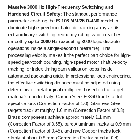
EMC PARTNER
Massive 3000 Hz High-Frequency Switching and
Hardened Circuit Safety:
The standout performance
EMCSOSIN
parameter enabling the
IS 108 MM/2NO-4N0
model to
Emerson/Vertiv
dominate high-speed mechatronic tracking arrays is its
extraordinary switching frequency rating, which reaches
EMG
smoothly
up to 3000 Hz
(executing 3000 logic discrete
Emotron
operations inside a single-second timeframe). This
ENCEL Vietnam
processing velocity makes it the perfect part choice for high-
speed gear-tooth counting, high-speed motor shaft velocity
Endress+Hauser
tracking, or index timing cam validation loops inside
Enensys Vietnam
automated packaging grids. In professional loop engineering,
the effective switching distance must be adjusted using
Enerdoor
deterministic metallurgical multipliers based on the target
Enerpac
material's conductivity: Carbon Steel Fe360 tracks at full
specifications (Correction Factor of 1.0), Stainless Steel
ENERSYS
targets track at roughly 1.6 mm (Correction Factor of 0.8),
Enolgas
Brass components achieve approximately 1.1 mm
Envada
(Correction Factor of 0.55), pure Aluminum tracks at 0.9 mm
(Correction Factor of 0.45), and raw Copper tracks lock
Environmental Compliance Products
stably at about 0.8 mm (Correction Factor rated at 0.4).