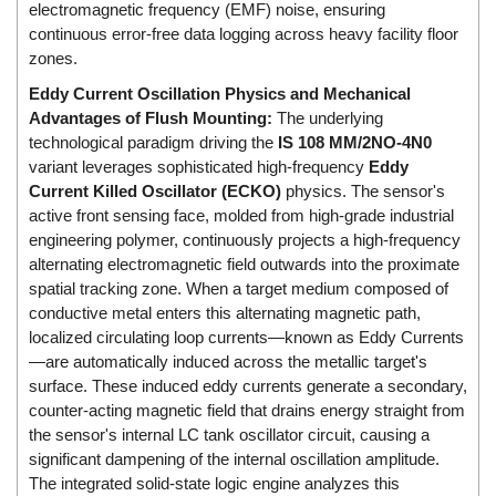
DSTI
electromagnetic frequency (EMF) noise, ensuring
continuous error-free data logging across heavy facility floor
DUCATI
zones.
Duclean
Eddy Current Oscillation Physics and Mechanical
Dukin Besko
Advantages of Flush Mounting:
The underlying
Dunkermotoren
technological paradigm driving the
IS 108 MM/2NO-4N0
variant leverages sophisticated high-frequency
Eddy
Durag
Current Killed Oscillator (ECKO)
physics. The sensor's
Dwyer
active front sensing face, molded from high-grade industrial
engineering polymer, continuously projects a high-frequency
DYH
alternating electromagnetic field outwards into the proximate
Dynisco
spatial tracking zone. When a target medium composed of
E+E ELEKTRONIK
conductive metal enters this alternating magnetic path,
localized circulating loop currents—known as Eddy Currents
E+H
—are automatically induced across the metallic target's
E2S
surface. These induced eddy currents generate a secondary,
counter-acting magnetic field that drains energy straight from
Earthtech
the sensor's internal LC tank oscillator circuit, causing a
Eaton
significant dampening of the internal oscillation amplitude.
EBMPAPST
The integrated solid-state logic engine analyzes this