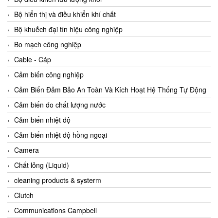
Agate Vietnam
Bộ hiển thị và điều khiển khí chất
AGR International Vietnam
Bộ khuếch đại tín hiệu công nghiệp
Aichi Tokei Denki Vietnam
Bo mạch công nghiệp
Aii Vietnam
Cable - Cáp
AIKOH
Cảm biến công nghiệp
AINUO Vietnam
Cảm Biến Đảm Bảo An Toàn Và Kích Hoạt Hệ Thống Tự Động
AIR MAJOR
Cảm biến đo chất lượng nước
Aira Euro Automation
Cảm biến nhiệt độ
Airtac Vietnam
Cảm biến nhiệt độ hồng ngoại
Airtec Vietnam
Camera
AI-Tek Vietnam
Chất lỏng (Liquid)
Akerstroms Viet Nam
cleaning products & systerm
AKO Armaturen & Separationstechnik
Clutch
AKO Armaturen & Separationstechnik Vietnam
Communications Campbell