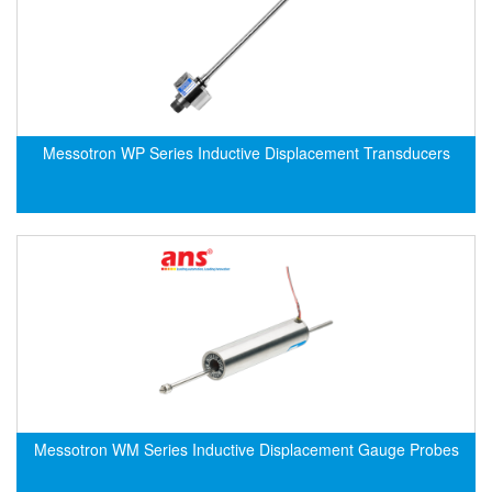
Evoqua
EXAIR
Exergen
Exide Technologies Vietnam
Messotron WP Series Inductive Displacement Transducers
EXOR
FAIRCHILD
FANUC
FDM/ F.lli Della Marca Srl
FEIN
Felm
FESTO
FHF (EATON Crouse-Hinds)
Fife/ Maxcess
Messotron WM Series Inductive Displacement Gauge Probes
Fimet