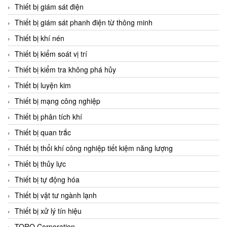
Chromalox
Thiết bị giám sát điện
ChuanYi
Thiết bị giám sát phanh điện từ thông minh
CIC
Thiết bị khí nén
Clage
Thiết bị kiểm soát vị trí
Clake Fololo
Thiết bị kiểm tra không phá hủy
Clark Cooper
Thiết bị luyện kim
CMC Ventilazione
Thiết bị mạng công nghiệp
Coax Valves Inc
Thiết bị phân tích khí
Codel
Thiết bị quan trắc
Cofimco
Thiết bị thổi khí công nghiệp tiết kiệm năng lượng
Coltraco
Thiết bị thủy lực
Comat Releco
Thiết bị tự động hóa
Comax
Thiết bị vật tư ngành lạnh
COMETECH VietNam
Thiết bị xử lý tín hiệu
COMFILE Technology
TORQ Corporation