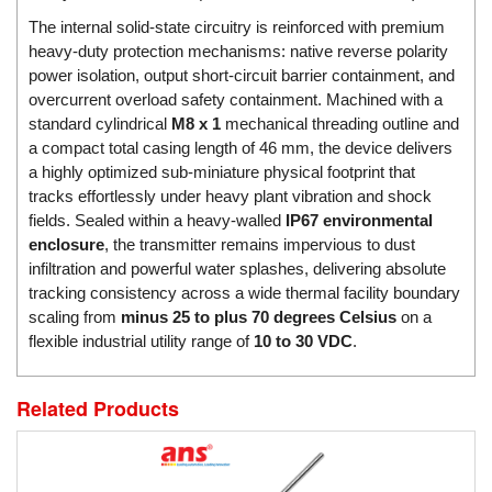
EPC
The internal solid-state circuitry is reinforced with premium
EPE Process Filters & Accumulators
heavy-duty protection mechanisms: native reverse polarity
power isolation, output short-circuit barrier containment, and
Epro/Emerson
overcurrent overload safety containment. Machined with a
ERE WIRELESS
standard cylindrical
M8 x 1
mechanical threading outline and
Erhardt-Leimer
a compact total casing length of 46 mm, the device delivers
a highly optimized sub-miniature physical footprint that
Erhardt-Leimer
tracks effortlessly under heavy plant vibration and shock
Erhardt-leimer
fields. Sealed within a heavy-walled
IP67 environmental
enclosure
, the transmitter remains impervious to dust
ERICHSEN
infiltration and powerful water splashes, delivering absolute
Erinda/Delta
tracking consistency across a wide thermal facility boundary
ESA Automation Vietnam
scaling from
minus 25 to plus 70 degrees Celsius
on a
flexible industrial utility range of
10 to 30 VDC
.
Esa Pyronics
Euchner
Related Products
EUCHNER GmbH + Co. KG VietNam
Eurotherm Vietnam
Eurovent