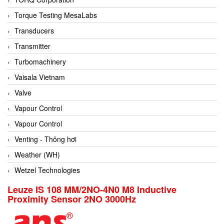
Conch
Torque Testing MesaLabs
Conductix/ WAMPFLER
Transducers
Contrec
Transmitter
Contrinex
Turbomachinery
Control Solution Minesota
Vaisala Vietnam
Copeland
Valve
Cortem
Vapour Control
Cosa Xentaur
Vapour Control
Cosil
Venting - Thông hơi
Coulton
Weather (WH)
Crouzet
Wetzel Technologies
Crowcon
Leuze IS 108 MM/2NO-4N0 M8 Inductive
Proximity Sensor 2NO 3000Hz
Crutec Dust Zero Vietnam
Crydom