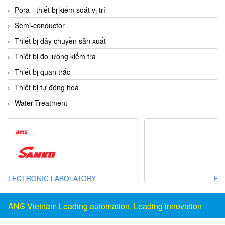
Gestra
Pora - thiết bị kiểm soát vị trí
GF
Semi-conductor
Ghisalba
Thiết bị dây chuyền sản xuất
Gill Instruments
Thiết bị đo lường kiểm tra
Giovenzana Vietnam
Thiết bị quan trắc
Glamox
Thiết bị tự động hoá
Glavi
Water-Treatment
Global Encoder Vietnam
Glual
GPA Pump
GRAVITY
Rishabh Instruments
Green instruments
GREYSTONE
ANS Vietnam Leading automation, Leading innovation
GREYSTONE