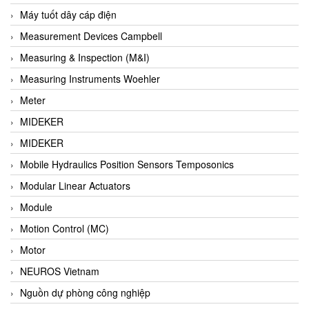
Barel Vietnam
Máy tuốt dây cáp điện
Barksdale
Measurement Devices Campbell
Bartec
Measuring & Inspection (M&I)
Basco
Measuring Instruments Woehler
Baumer
Meter
Baumuller Vietnam
MIDEKER
Baykee
MIDEKER
BBC Bircher Smart Access
Mobile Hydraulics Position Sensors Temposonics
BCS ITALY
Modular Linear Actuators
BEA SENSORS
Module
Beacon Extender
Motion Control (MC)
Beckhoff
Motor
Bedook
NEUROS Vietnam
Bei Sensor
Nguồn dự phòng công nghiệp