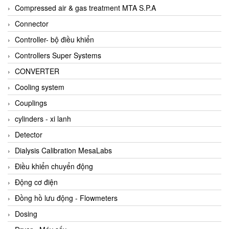
AKUSENSE
Compressed air & gas treatment MTA S.P.A
ALA OFFICINE SPA
Connector
Albrecht-Automatik Viet Nam
Controller- bộ điều khiển
Allen Bradley Vietnam
Controllers Super Systems
Alpha Moisture Vietnam
CONVERTER
Alpha-Achem Vietnam
Cooling system
Alphino
Couplings
ALRE-IT Vietnam
cylinders - xi lanh
Altech
Detector
Amarillo Gear
Dialysis Calibration MesaLabs
Ametek
Điều khiển chuyển động
AMPTRON Vietnam
Động cơ điện
AND Vietnam
Đồng hồ lưu động - Flowmeters
ANDERSON-NEGELE
Dosing
ANDILOG Technologies Vietnam