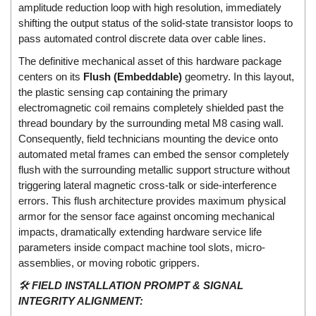
amplitude reduction loop with high resolution, immediately
ECKERLE
shifting the output status of the solid-state transistor loops to
Ecom-EX
pass automated control discrete data over cable lines.
ECONEX
The definitive mechanical asset of this hardware package
centers on its
Flush (Embeddable)
geometry. In this layout,
Edward
the plastic sensing cap containing the primary
EES
electromagnetic coil remains completely shielded past the
EGE Elektronik
thread boundary by the surrounding metal M8 casing wall.
Consequently, field technicians mounting the device onto
Eilersen Vietnam
automated metal frames can embed the sensor completely
Ekstrom-Carlson
flush with the surrounding metallic support structure without
triggering lateral magnetic cross-talk or side-interference
Elands Cable Vietnam
errors. This flush architecture provides maximum physical
Elap Vietnam
armor for the sensor face against oncoming mechanical
Electro Adda
impacts, dramatically extending hardware service life
parameters inside compact machine tool slots, micro-
Electro Industries
assemblies, or moving robotic grippers.
Electronic Design System S.R.L Vietnam
🛠️
FIELD INSTALLATION PROMPT & SIGNAL
Electronics Inc. Viet Nam
INTEGRITY ALIGNMENT: