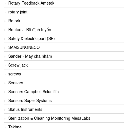
BRAUN Vietnam
Rotary Feedback Ametek
Brinkmann Pumpen
rotary joint
BRONKHORST
Rotork
Brook Instrument
Routers - Bộ định tuyến
Brooks Instrument Vietnam
Safety & electric part (SE)
Buhler
SAMSUNGNECO
BURLING INSTRUMENTS
Sander - Máy chà nhám
Burster
Screw jack
BUSCHJOST
screws
Calectro
Sensors
Campbell Scientific
Sensors Campbell Scientific
Canneed Vietnam
Sensors Super Systems
Cantoni
Status Instruments
CAPS
Sterilization & Cleaning Monitoring MesaLabs
CAREL Parts
Tekhne