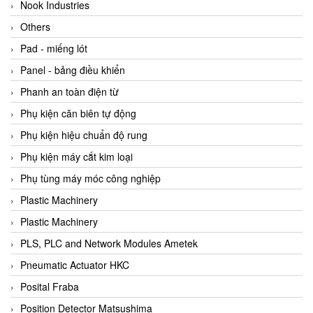
Beijer
Nook Industries
Beinlich-pumps
Others
Beka
Pad - miếng lót
BEKO
Panel - bảng điều khiển
Belimo
Phanh an toàn điện từ
Benetech Vietnam
Phụ kiện căn biên tự động
Bently Nevada
Phụ kiện hiệu chuẩn độ rung
Bentone Vietnam
Phụ kiện máy cắt kim loại
Bernstein Vietnam
Phụ tùng máy móc công nghiệp
Berthold
Plastic Machinery
Bestech
Plastic Machinery
Bestech
PLS, PLC and Network Modules Ametek
BETA
Pneumatic Actuator HKC
Bifold
Posital Fraba
Bihl+wiedemann
Position Detector Matsushima