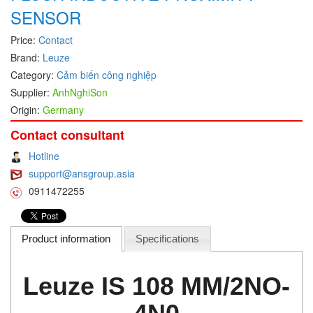
SENSOR
DEIF
Price:
Contact
Delmhorst VietNam
Brand:
Leuze
DELTA
Category:
Cảm biến công nghiệp
Delta Ohm
Supplier:
AnhNghiSon
Delta sensor
Origin:
Germany
Delta-mobrey
Contact consultant
DEMA Engineering/ Foam- IT
Hotline
DESAX
support@ansgroup.asia
0911472255
DET-TRONICS
Deublin
Diakont
Product information
Specifications
Dias Infrared
Leuze IS 108 MM/2NO-
DINA Elektronik
Dinel