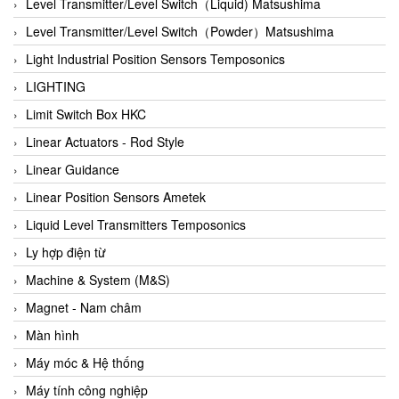
Auma
Level Transmitter/Level Switch（Liquid) Matsushima
Autec
Level Transmitter/Level Switch（Powder）Matsushima
Auto Flow
Light Industrial Position Sensors Temposonics
Automatic valve
LIGHTING
Aventics
Limit Switch Box HKC
Avproglobal
Linear Actuators - Rod Style
Axiomtek
Linear Guidance
AZBIL
Linear Position Sensors Ametek
B&C Electronics
Liquid Level Transmitters Temposonics
B&R
Ly hợp điện từ
Babcok wilcox
Machine & System (M&S)
Baelz Automatic Vietnam
Magnet - Nam châm
Bahr Modultechnik Vietnam
Màn hình
Balluff
Máy móc & Hệ thống
BamBo Vietnam
Máy tính công nghiệp