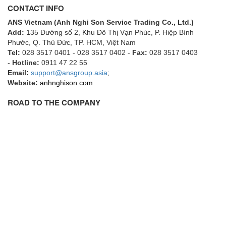
Grizzly Viet Nam
CONTACT INFO
Grundfos
ANS Vietnam (Anh Nghi Son Service Trading Co., Ltd.)
GSEETECH
Add:
135 Đường số 2, Khu Đô Thị Vạn Phúc, P. Hiệp Bình
Phước, Q. Thủ Đức, TP. HCM
, Việt Nam
GURLEY
Tel:
028 3517 0401 - 028 3517 0402 -
Fax:
028 3517 0403
-
Hotline:
0911 47 22 55
H&T Korea
Email:
support@ansgroup.asia
;
Hach
Website:
anhnghison.com
HALS LUBE
ROAD TO THE COMPANY
Halstrup Walcher
HANMI
HANMI TECHWIN
Hans Hennig
Hanshin feeder
Hans-Schmidt
Harold G. Schaevitz Industries Vietnam
Hawe