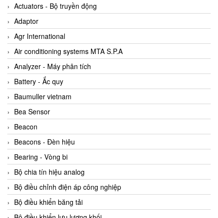
ABB Vietnam
Actuators - Bộ truyền động
AC Infinity Vietnam
Adaptor
AC&E Telecommunications
Agr International
AC&T Vietnam
Air conditioning systems MTA S.P.A
Accepta Vietnam
Analyzer - Máy phân tích
ACCUMAC Vietnam
Battery - Ắc quy
AccuWeb Vietnam
Baumuller vietnam
Acey
Bea Sensor
ACOEM Vietnam
Beacon
ADCA Vietnam
Beacons - Đèn hiệu
ADFweb Vietnam
Bearing - Vòng bi
Adler Vietnam
Bộ chia tín hiệu analog
Ados Vietnam
Bộ điều chỉnh điện áp công nghiệp
Advanced Energy Vietnam
Bộ điều khiển băng tải
Advantech Vietnam
Bộ điều khiển lưu lượng khối