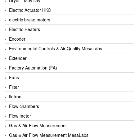
Dryer - Máy sấy
Anritsu
Electric Actuator HKC
ANTEC S.A
electric brake motors
Antico pumps
Electric Heaters
Anybus/ HMS
Encoder
AOBEN
Environmental Controls & Air Quality MesaLabs
Apex Dynamics Vietnam
Extender
Apex Dynamics Vietnam
Factory Automation (FA)
Apiste
Fans
APLISENS VietNam
Filter
Apollo Fire
flotron
Appleton
Flow chambers
AQ Matic
Flow meter
Aqualabo Vietnam
Gas & Air Flow Measurement
Aquametro
Gas & Air Flow Measurement MesaLabs