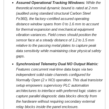
Electro-Sensors Vietnam
Assured Operational Tracking Windows:
While the
theoretical nominal dynamic bound is rated at 2 mm
Elektrogas Vietnam
(audited using standard structural Carbon Steel
Elektrophysik Vietnam
Fe360), the factory-certified assured operating
elesa-ganter
distance window spans from 0 to 1.6 mm to account
for thermal expansion and mechanical equipment
ELETTA
vibration variances. Field crews should position the
Elettrotek Kabel
sensor face at a steady distance of 1.2 to 1.5 mm
relative to the passing metal plates to capture peak
ELGO Electronic
data sensitivity while maintaining clear physical safety
ELIS PLZEŇ
gaps.
ELMEKO
Synchronized Telemetry Dual NO Output Matrix:
ELMESS-Thermosystemtechnik
Features concurrent real-time data loops via two
independent solid-state channels configured for
Eltex-Elektrostatik
Normally Open (2 x NO) operation. This dual transistor
Eltherm
setup empowers supervisory PLC automation
architectures to interface with preferred logic states or
ELTRA Encoder
capture parallel diagnostic data blocks directly from
ELVEM Vietnam
the hardware without requiring secondary external
Emaco
relay blocks inside the panel enclosure.