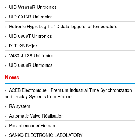
Francis Vietnam
UID-W1616R-Unitronics
FRANKE
UID-0016R-Unitronics
Freezemod
Rotronic HygroLog TL-1D data loggers for temperature
Fritsch Vietnam
UID-0808T-Unitronics
FS CABLE
iX T12B Beijer
FS Inc Vietnam
V430-J-T38-Unitronics
FTM Vietnam
UID-0808R-Unitronics
Fuji
News
Fujian LEAD
ACEB Electronique - Premium Industrial Time Synchronization
Fujikura
and Display Systems from France
Fukuta
RA system
GAI-Tronics
Automatic Valve Réalisation
Gardasoft
Posital encoder vietnam
GASDNA Vietnam
SANKO ELECTRONIC LABOLATORY