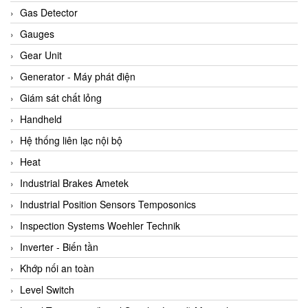
ARCA Regler
Gas Detector
Arcos Hydraulik
Gauges
Ardetem-Sfere-Vietnam
Gear Unit
Argal
Generator - Máy phát điện
AS ENERGI
Giám sát chất lỏng
ASCO CO2
Handheld
Asker
Hệ thống liên lạc nội bộ
AT2E
Heat
ATC Pneumatic
Industrial Brakes Ametek
ATEX System
Industrial Position Sensors Temposonics
ATI - IA
Inspection Systems Woehler Technik
ATI (Analytical Technology Inc)
Inverter - Biến tần
Atos
Khớp nối an toàn
Atrax
Level Switch