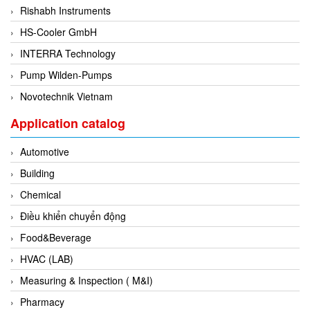
Gasensor
Rishabh Instruments
Gave
HS-Cooler GmbH
Gazex
INTERRA Technology
GD GODAI ENGINEERING
Pump Wilden-Pumps
GE Panametrics
Novotechnik Vietnam
GEDORE
Application catalog
GEFA PROCESSTECHNIK GMBH
Gefran
Automotive
Gems Sensor
Building
Gemu
Chemical
GENEBRE
Điều khiển chuyển động
Genesislamp
Food&Beverage
Geokon Vietnam
HVAC (LAB)
GESIPA
Measuring & Inspection ( M&I)
Gessmann
Pharmacy