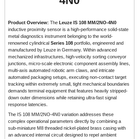
4N0
Di-Soric
Di-Soric
Product Overview:
The
Leuze IS 108 MM/2NO-4N0
Dixon Valve
inductive proximity sensor is a high-performance solid-state
Doctor Led Vietnam
metal diagnostics instrument belonging to the world-
renowned cylindrical
Series 108
portfolio, engineered and
DOLD - Autho ANS
manufactured by Leuze in Germany. Within advanced
Dold Vietnam
mechanized infrastructures, high-velocity sorting conveyor
Dongdo Tech
junctions, micro-scale electronic component assembly lines,
multi-axis automated robotic arm claws, and intricate
Donghwa Valve
automated packaging setups, executing non-contact target
Dongkun
tracking within extremely small, tight mechanical boundaries
demands terminal equipment that features heavily stripped-
Dosing Pump
down outer dimensions while retaining ultra-fast signal
DR. NEUMANN Peltier-Technik
response latencies.
Driesen Kern
The IS 108 MM/2NO-4N0 variation addresses these
Dropsa Vietnam
complex operational parameters directly by combining a
sub-miniature M8 threaded nickel-plated brass casing with
Druck
an advanced internal circuit designed to repel ambient