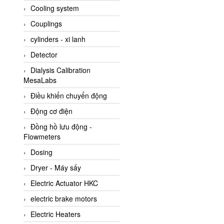
Cooling system
Amarillo Gear
Couplings
Ametek
cylinders - xi lanh
AMPTRON Vietnam
Detector
AND Vietnam
Dialysis Calibration
ANDERSON-NEGELE
MesaLabs
ANDILOG Technologies
Điều khiển chuyển động
Vietnam
Động cơ điện
Anritsu
Đồng hồ lưu động -
ANTEC S.A
Flowmeters
Antico pumps
Dosing
Anybus/ HMS
Dryer - Máy sấy
AOBEN
Electric Actuator HKC
Apex Dynamics Vietnam
electric brake motors
Apex Dynamics Vietnam
Electric Heaters
Apiste