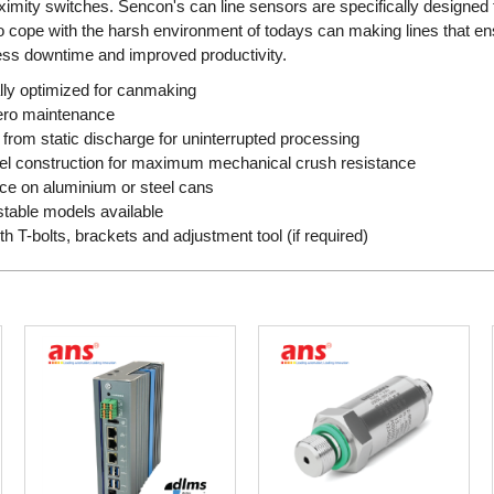
ximity switches. Sencon's can line sensors are specifically designed
o cope with the harsh environment of todays can making lines that ens
ess downtime and improved productivity.
lly optimized for canmaking
 zero maintenance
from static discharge for uninterrupted processing
el construction for maximum mechanical crush resistance
 on aluminium or steel cans
stable models available
h T-bolts, brackets and adjustment tool (if required)