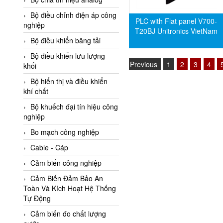
Adler Vietnam
Bộ điều chỉnh điện áp công
PLC with Flat panel V700-
Ados Vietnam
nghiệp
T20BJ Unitronics VietNam
Advanced Energy Vietnam
Bộ điều khiển băng tải
Advantech Vietnam
Bộ điều khiển lưu lượng
Previous
1
2
3
4
khối
Agate Vietnam
Bộ hiển thị và điều khiển
AGR International Vietnam
khí chất
Aichi Tokei Denki Vietnam
Bộ khuếch đại tín hiệu công
nghiệp
Aii Vietnam
AIKOH
Bo mạch công nghiệp
AINUO Vietnam
Cable - Cáp
AIR MAJOR
Cảm biến công nghiệp
Aira Euro Automation
Cảm Biến Đảm Bảo An
Toàn Và Kích Hoạt Hệ Thống
Airtac Vietnam
Tự Động
Airtec Vietnam
Cảm biến đo chất lượng