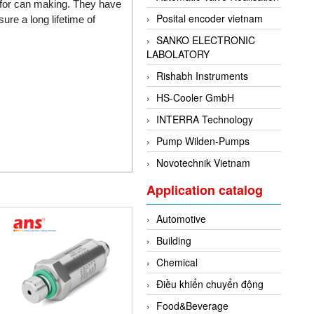
 for can making. They have
Posital encoder vietnam
ure a long lifetime of
SANKO ELECTRONIC
LABOLATORY
Rishabh Instruments
HS-Cooler GmbH
INTERRA Technology
Pump Wilden-Pumps
Novotechnik Vietnam
Application catalog
Automotive
Building
Chemical
Điều khiển chuyển động
Food&Beverage