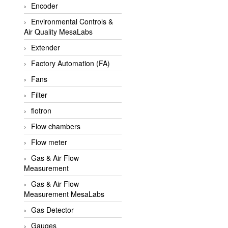
Encoder
APLISENS VietNam
Environmental Controls &
Apollo Fire
Air Quality MesaLabs
Appleton
Extender
AQ Matic
Factory Automation (FA)
Aqualabo Vietnam
Fans
Aquametro
Filter
ARCA Regler
flotron
Arcos Hydraulik
Flow chambers
Ardetem-Sfere-Vietnam
Flow meter
Argal
Gas & Air Flow
Measurement
AS ENERGI
Gas & Air Flow
ASCO CO2
Measurement MesaLabs
Asker
Gas Detector
AT2E
Gauges