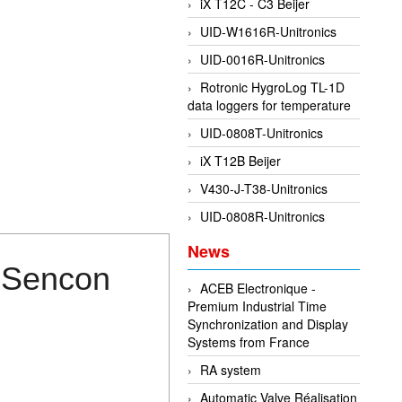
iX T12C - C3 Beijer
UID-W1616R-Unitronics
UID-0016R-Unitronics
Rotronic HygroLog TL-1D
data loggers for temperature
UID-0808T-Unitronics
iX T12B Beijer
V430-J-T38-Unitronics
UID-0808R-Unitronics
News
 Sencon
ACEB Electronique -
Premium Industrial Time
Synchronization and Display
Systems from France
RA system
Automatic Valve Réalisation