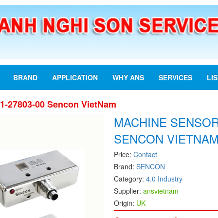
BRAND
APPLICATION
WHY ANS
SERVICES
LI
-27803-00 Sencon VietNam
MACHINE SENSOR 
SENCON VIETNA
Price:
Contact
Brand:
SENCON
Category:
4.0 Industry
Supplier:
ansvietnam
Origin:
UK