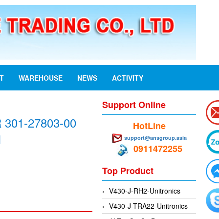
ST
WAREHOUSE
NEWS
ACTIVITY
Support Online
301-27803-00
HotLine
M
support@ansgroup.asia
0911472255
Top Product
V430-J-RH2-Unitronics
V430-J-TRA22-Unitronics