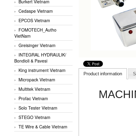
Burkert Vietnam
Cedaspe Vietnam
EPCOS Vietnam
FOMOTECH_Autho
VietNam
Greisinger Vietnam
INTEGRAL HYDRAULIK/
Bondioli & Pavesi
King instrument Vietnam
Product information
S
Micropack Vietnam
Multitek Vietnam
MACHIN
Profac Vietnam
Solo Tester Vietnam
STEGO Vietnam
TE Wire & Cable Vietnam