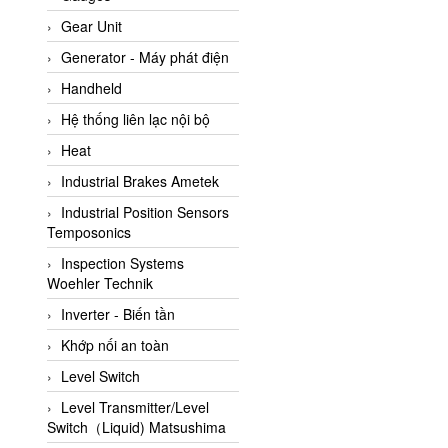
ATC Pneumatic
Gear Unit
ATEX System
Generator - Máy phát điện
ATI - IA
Handheld
ATI (Analytical Technology
Hệ thống liên lạc nội bộ
Inc)
Heat
Atos
Industrial Brakes Ametek
Atrax
Industrial Position Sensors
Auma
Temposonics
Autec
Inspection Systems
Auto Flow
Woehler Technik
Automatic valve
Inverter - Biến tần
Aventics
Khớp nối an toàn
Avproglobal
Level Switch
Axiomtek
Level Transmitter/Level
Switch（Liquid) Matsushima
AZBIL