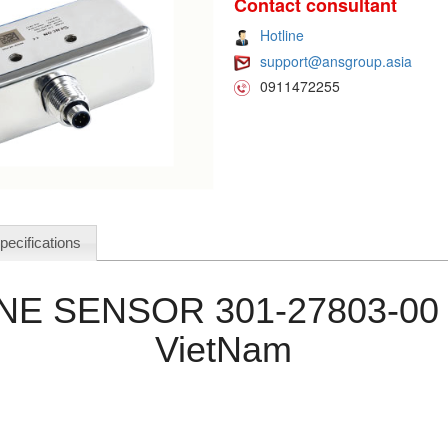
Contact consultant
Hotline
support@ansgroup.asia
0911472255
pecifications
E SENSOR 301-27803-00
VietNam