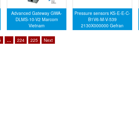
Advanced Gateway GWA-
Pressure sensors KS-E-E-C-
DLMS-10-V2 Marcom
B1V6-M-V-539
Vietnam
2130X000000 Gefran
Vietnam
5
…
224
225
Next