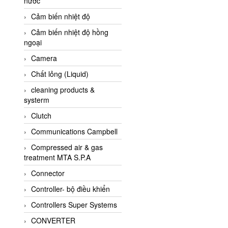
nước
AI-Tek Vietnam
Cảm biến nhiệt độ
Akerstroms Viet Nam
Cảm biến nhiệt độ hồng
AKO Armaturen &
ngoại
Separationstechnik
Camera
AKO Armaturen &
Separationstechnik Vietnam
Chất lỏng (Liquid)
AKUSENSE
cleaning products &
systerm
ALA OFFICINE SPA
Clutch
Albrecht-Automatik Viet
Nam
Communications Campbell
Allen Bradley Vietnam
Compressed air & gas
treatment MTA S.P.A
Alpha Moisture Vietnam
Connector
Alpha-Achem Vietnam
Controller- bộ điều khiển
Alphino
Controllers Super Systems
ALRE-IT Vietnam
CONVERTER
Altech