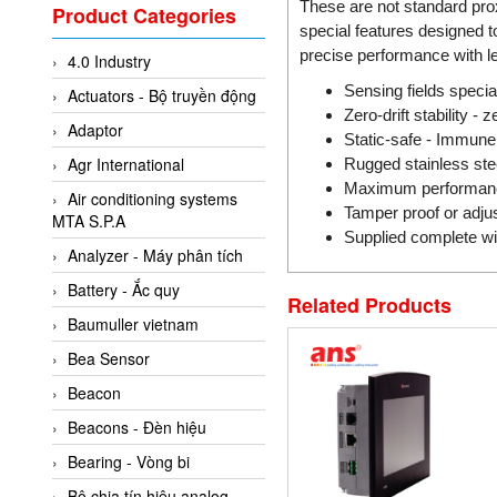
Valcom Vietnam
These are not standard pro
Product Categories
special features designed t
Woodward Vietnam
precise performance with l
4.0 Industry
3CTEST Vietnam
Sensing fields specia
Actuators - Bộ truyền động
4B VietNam Vietnam
Zero-drift stability -
Adaptor
ABB Vietnam
Static-safe - Immune 
Agr International
Rugged stainless ste
AC Infinity Vietnam
Maximum performance
Air conditioning systems
AC&E Telecommunications
Tamper proof or adju
MTA S.P.A
Supplied complete wit
AC&T Vietnam
Analyzer - Máy phân tích
Accepta Vietnam
Battery - Ắc quy
Related Products
ACCUMAC Vietnam
Baumuller vietnam
AccuWeb Vietnam
Bea Sensor
Acey
Beacon
ACOEM Vietnam
Beacons - Đèn hiệu
ADCA Vietnam
Bearing - Vòng bi
ADFweb Vietnam
Bộ chia tín hiệu analog