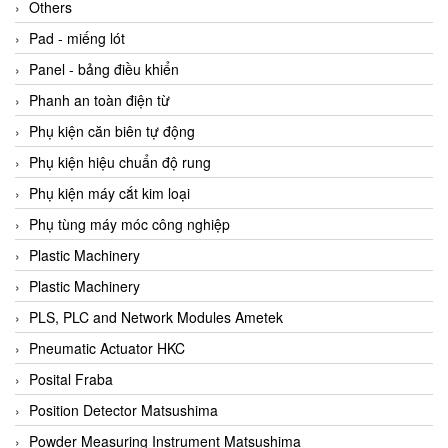
Beijer
Others
Beinlich-pumps
Pad - miếng lót
Beka
Panel - bảng điều khiển
BEKO
Phanh an toàn điện từ
Belimo
Phụ kiện căn biên tự động
Benetech Vietnam
Phụ kiện hiệu chuẩn độ rung
Bently Nevada
Phụ kiện máy cắt kim loại
Bentone Vietnam
Phụ tùng máy móc công nghiệp
Bernstein Vietnam
Plastic Machinery
Berthold
Plastic Machinery
Bestech
PLS, PLC and Network Modules Ametek
Bestech
Pneumatic Actuator HKC
BETA
Posital Fraba
Bifold
Position Detector Matsushima
Bihl+wiedemann
Powder Measuring Instrument Matsushima