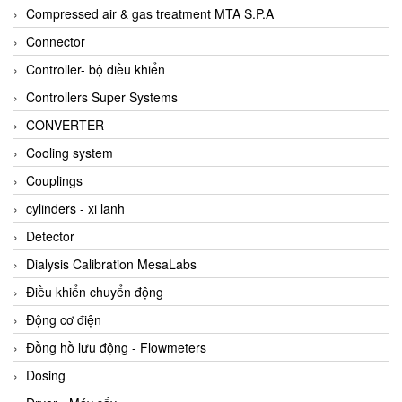
AKUSENSE
Compressed air & gas treatment MTA S.P.A
ALA OFFICINE SPA
Connector
Albrecht-Automatik Viet Nam
Controller- bộ điều khiển
Allen Bradley Vietnam
Controllers Super Systems
Alpha Moisture Vietnam
CONVERTER
Alpha-Achem Vietnam
Cooling system
Alphino
Couplings
ALRE-IT Vietnam
cylinders - xi lanh
Altech
Detector
Amarillo Gear
Dialysis Calibration MesaLabs
Ametek
Điều khiển chuyển động
AMPTRON Vietnam
Động cơ điện
AND Vietnam
Đồng hồ lưu động - Flowmeters
ANDERSON-NEGELE
Dosing
ANDILOG Technologies Vietnam