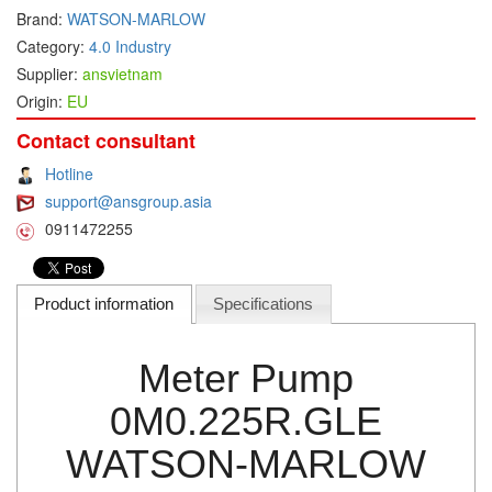
Brand:
WATSON-MARLOW
DEIF
Category:
4.0 Industry
Delmhorst VietNam
Supplier:
ansvietnam
Origin:
EU
DELTA
Delta Ohm
Contact consultant
Delta sensor
Hotline
support@ansgroup.asia
Delta-mobrey
0911472255
DEMA Engineering/ Foam- IT
DESAX
Product information
Specifications
DET-TRONICS
Deublin
Meter Pump
Diakont
Dias Infrared
0M0.225R.GLE
DINA Elektronik
WATSON-MARLOW
Dinel