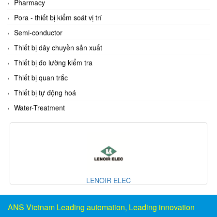
Pharmacy
Fine Suntronix
Pora - thiết bị kiểm soát vị trí
FineTek
Semi-conductor
Finna Sensors Vietnam
Thiết bị dây chuyền sản xuất
Fireye
Thiết bị đo lường kiểm tra
Fischer
Thiết bị quan trắc
Fisher
Thiết bị tự động hoá
FISO Vietnam
Water-Treatment
FLENDER
Flexaust
Flexim
FLIR
FLOMAG
LENOIR ELEC
flotron
Flow Force/ Super Green Power-Tech
ANS Vietnam Leading automation, Leading innovation
Floweserve/PMV