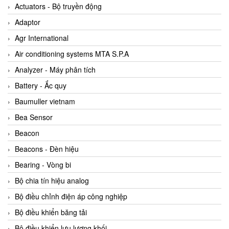
ABB Vietnam
Actuators - Bộ truyền động
AC Infinity Vietnam
Adaptor
AC&E Telecommunications
Agr International
AC&T Vietnam
Air conditioning systems MTA S.P.A
Accepta Vietnam
Analyzer - Máy phân tích
ACCUMAC Vietnam
Battery - Ắc quy
AccuWeb Vietnam
Baumuller vietnam
Acey
Bea Sensor
ACOEM Vietnam
Beacon
ADCA Vietnam
Beacons - Đèn hiệu
ADFweb Vietnam
Bearing - Vòng bi
Adler Vietnam
Bộ chia tín hiệu analog
Ados Vietnam
Bộ điều chỉnh điện áp công nghiệp
Advanced Energy Vietnam
Bộ điều khiển băng tải
Advantech Vietnam
Bộ điều khiển lưu lượng khối