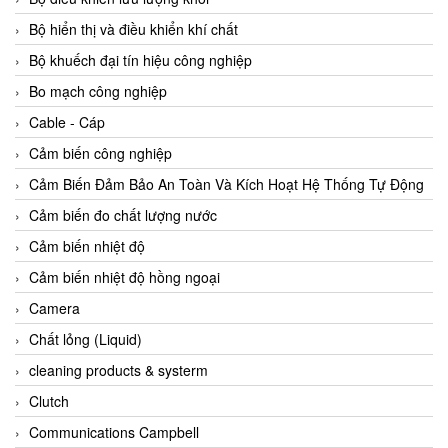
Agate Vietnam
Bộ hiển thị và điều khiển khí chất
AGR International Vietnam
Bộ khuếch đại tín hiệu công nghiệp
Aichi Tokei Denki Vietnam
Bo mạch công nghiệp
Aii Vietnam
Cable - Cáp
AIKOH
Cảm biến công nghiệp
AINUO Vietnam
Cảm Biến Đảm Bảo An Toàn Và Kích Hoạt Hệ Thống Tự Động
AIR MAJOR
Cảm biến đo chất lượng nước
Aira Euro Automation
Cảm biến nhiệt độ
Airtac Vietnam
Cảm biến nhiệt độ hồng ngoại
Airtec Vietnam
Camera
AI-Tek Vietnam
Chất lỏng (Liquid)
Akerstroms Viet Nam
cleaning products & systerm
AKO Armaturen & Separationstechnik
Clutch
AKO Armaturen & Separationstechnik Vietnam
Communications Campbell