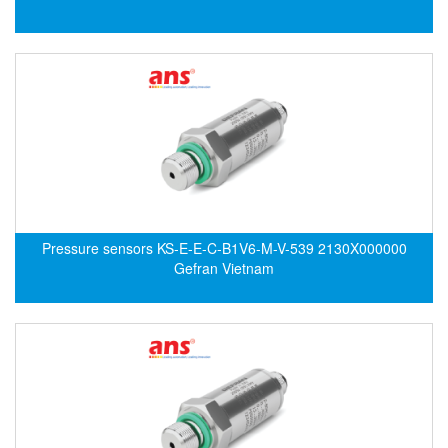
Electro-Sensors Vietnam
Elektrogas Vietnam
Elektrophysik Vietnam
elesa-ganter
ELETTA
Elettrotek Kabel
ELGO Electronic
ELIS PLZEŇ
Pressure sensors KS-E-E-C-B1V6-M-V-539 2130X000000
ELMEKO
Gefran Vietnam
ELMESS-Thermosystemtechnik
Eltex-Elektrostatik
Eltherm
ELTRA Encoder
ELVEM Vietnam
Emaco