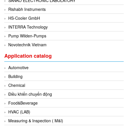
SANKO ELECTRONIC LABOLATORY
Evoqua
Rishabh Instruments
EXAIR
HS-Cooler GmbH
Exergen
INTERRA Technology
Exide Technologies Vietnam
Pump Wilden-Pumps
EXOR
Novotechnik Vietnam
FAIRCHILD
Application catalog
FANUC
Automotive
FDM/ F.lli Della Marca Srl
Building
FEIN
Chemical
Felm
Điều khiển chuyển động
FESTO
Food&Beverage
FHF (EATON Crouse-Hinds)
HVAC (LAB)
Fife/ Maxcess
Measuring & Inspection ( M&I)
Fimet