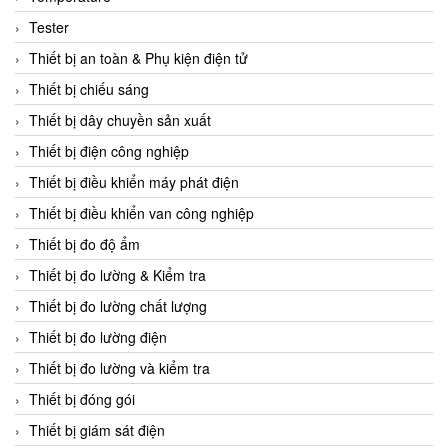
CCS
Tester
CD Automation
Thiết bị an toàn & Phụ kiện điện tử
CEAG Sicherheitst
Thiết bị chiếu sáng
CEIA Vietnam
Thiết bị dây chuyền sản xuất
Celduc Vietnam
Thiết bị điện công nghiệp
Cemb
Thiết bị điều khiển máy phát điện
Centec GmbH
Thiết bị điều khiển van công nghiệp
CEQUBE
Thiết bị đo độ ẩm
CHAUVIN ARNOUX
Thiết bị đo lường & Kiểm tra
Checkline
Thiết bị đo lường chất lượng
Chino
Thiết bị đo lường điện
Chiyoda Seiki
Thiết bị đo lường và kiểm tra
Chiyoda-Tsusho
Thiết bị đóng gói
Chongqing Huaneng
Thiết bị giám sát điện