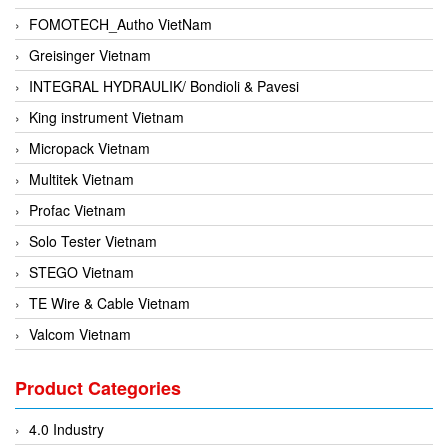
FOMOTECH_Autho VietNam
Greisinger Vietnam
INTEGRAL HYDRAULIK/ Bondioli & Pavesi
King instrument Vietnam
Micropack Vietnam
Multitek Vietnam
Profac Vietnam
Solo Tester Vietnam
STEGO Vietnam
TE Wire & Cable Vietnam
Valcom Vietnam
Woodward Vietnam
Product Categories
3CTEST Vietnam
4B VietNam Vietnam
4.0 Industry