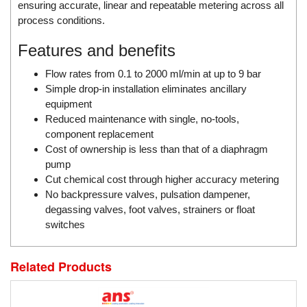
DSTI
ensuring accurate, linear and repeatable metering across all
process conditions.
DUCATI
Duclean
Features and benefits
Dukin Besko
Flow rates from 0.1 to 2000 ml/min at up to 9 bar
Dunkermotoren
Simple drop-in installation eliminates ancillary
equipment
Durag
Reduced maintenance with single, no-tools,
Dwyer
component replacement
Cost of ownership is less than that of a diaphragm
DYH
pump
Dynisco
Cut chemical cost through higher accuracy metering
E+E ELEKTRONIK
No backpressure valves, pulsation dampener,
degassing valves, foot valves, strainers or float
E+H
switches
E2S
Earthtech
Related Products
Eaton
EBMPAPST