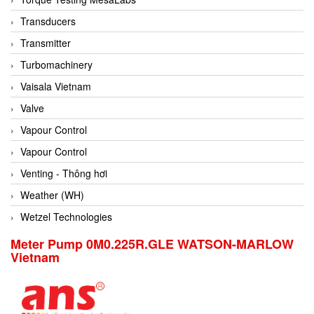
Conch
Transducers
Conductix/ WAMPFLER
Transmitter
Contrec
Turbomachinery
Contrinex
Vaisala Vietnam
Control Solution Minesota
Valve
Copeland
Vapour Control
Cortem
Vapour Control
Cosa Xentaur
Venting - Thông hơi
Cosil
Weather (WH)
Coulton
Wetzel Technologies
Crouzet
Meter Pump 0M0.225R.GLE WATSON-MARLOW
Vietnam
Crowcon
Crutec Dust Zero Vietnam
Crydom