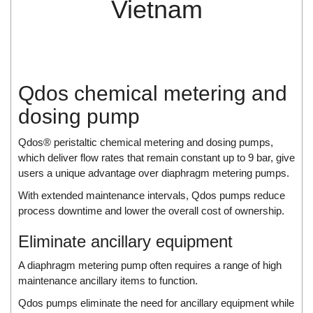
Vietnam
Di-Soric
Di-Soric
Dixon Valve
Doctor Led Vietnam
Qdos chemical metering and
DOLD - Autho ANS
dosing pump
Dold Vietnam
Dongdo Tech
Qdos® peristaltic chemical metering and dosing pumps,
which deliver flow rates that remain constant up to 9 bar, give
Donghwa Valve
users a unique advantage over diaphragm metering pumps.
Dongkun
With extended maintenance intervals, Qdos pumps reduce
Dosing Pump
process downtime and lower the overall cost of ownership.
DR. NEUMANN Peltier-Technik
Eliminate ancillary equipment
Driesen Kern
A diaphragm metering pump often requires a range of high
Dropsa Vietnam
maintenance ancillary items to function.
Druck
Qdos pumps eliminate the need for ancillary equipment while