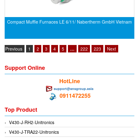
EMC PARTNER
EMCSOSIN
Compact Muffle Furnaces LE 6/11/ Nabertherm GmbH Vietnam
Emerson/Vertiv
EMG
Emotron
Previous
1
2
3
4
5
…
222
223
Next
ENCEL Vietnam
Endress+Hauser
Support Online
Enensys Vietnam
HotLine
Enerdoor
support@ansgroup.asia
Enerpac
0911472255
ENERSYS
Top Product
Enolgas
V430-J-RH2-Unitronics
Envada
V430-J-TRA22-Unitronics
Environmental Compliance Products