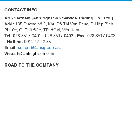
Flowline
CONTACT INFO
Flow-Mon
ANS Vietnam (Anh Nghi Son Service Trading Co., Ltd.)
Add:
135 Đường số 2, Khu Đô Thị Vạn Phúc, P. Hiệp Bình
Flowserve
Phước, Q. Thủ Đức, TP. HCM
, Việt Nam
Fluke Process Instruments Vietnam
Tel:
028 3517 0401 - 028 3517 0402 -
Fax:
028 3517 0403
-
Hotline:
0911 47 22 55
FMS Vietnam
Email:
support@ansgroup.asia
;
Website:
anhnghison.com
FOKO / Wintriss
Fomotech Vietnam
ROAD TO THE COMPANY
Forbes Marshall
FORNEY
Fortex
Fortress
Fossil Power Systems
FPZ
Francia Srl Vietnam