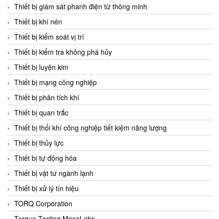
Chromalox
Thiết bị giám sát phanh điện từ thông minh
ChuanYi
Thiết bị khí nén
CIC
Thiết bị kiểm soát vị trí
Clage
Thiết bị kiểm tra không phá hủy
Clake Fololo
Thiết bị luyện kim
Clark Cooper
Thiết bị mạng công nghiệp
CMC Ventilazione
Thiết bị phân tích khí
Coax Valves Inc
Thiết bị quan trắc
Codel
Thiết bị thổi khí công nghiệp tiết kiệm năng lượng
Cofimco
Thiết bị thủy lực
Coltraco
Thiết bị tự động hóa
Comat Releco
Thiết bị vật tư ngành lạnh
Comax
Thiết bị xử lý tín hiệu
COMETECH VietNam
TORQ Corporation
COMFILE Technology
Torque Testing MesaLabs