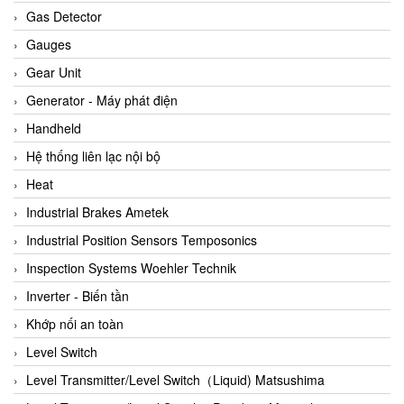
ARCA Regler
Gas Detector
Arcos Hydraulik
Gauges
Ardetem-Sfere-Vietnam
Gear Unit
Argal
Generator - Máy phát điện
AS ENERGI
Handheld
ASCO CO2
Hệ thống liên lạc nội bộ
Asker
Heat
AT2E
Industrial Brakes Ametek
ATC Pneumatic
Industrial Position Sensors Temposonics
ATEX System
Inspection Systems Woehler Technik
ATI - IA
Inverter - Biến tần
ATI (Analytical Technology Inc)
Khớp nối an toàn
Atos
Level Switch
Atrax
Level Transmitter/Level Switch（Liquid) Matsushima