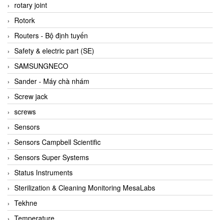
BRAUN Vietnam
rotary joint
Brinkmann Pumpen
Rotork
BRONKHORST
Routers - Bộ định tuyến
Brook Instrument
Safety & electric part (SE)
Brooks Instrument Vietnam
SAMSUNGNECO
Buhler
Sander - Máy chà nhám
BURLING INSTRUMENTS
Screw jack
Burster
screws
BUSCHJOST
Sensors
Calectro
Sensors Campbell Scientific
Campbell Scientific
Sensors Super Systems
Canneed Vietnam
Status Instruments
Cantoni
Sterilization & Cleaning Monitoring MesaLabs
CAPS
Tekhne
CAREL Parts
Temperature