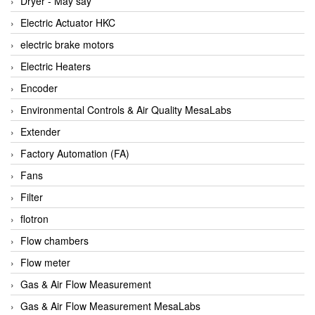
Dryer - Máy sấy
Anritsu
Electric Actuator HKC
ANTEC S.A
electric brake motors
Antico pumps
Electric Heaters
Anybus/ HMS
Encoder
AOBEN
Environmental Controls & Air Quality MesaLabs
Apex Dynamics Vietnam
Extender
Apex Dynamics Vietnam
Factory Automation (FA)
Apiste
Fans
APLISENS VietNam
Filter
Apollo Fire
flotron
Appleton
Flow chambers
AQ Matic
Flow meter
Aqualabo Vietnam
Gas & Air Flow Measurement
Aquametro
Gas & Air Flow Measurement MesaLabs