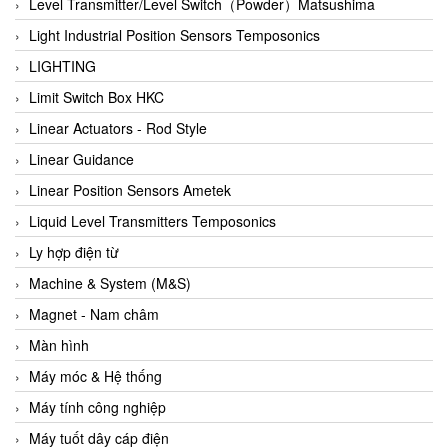
Auma
Level Transmitter/Level Switch（Powder）Matsushima
Autec
Light Industrial Position Sensors Temposonics
Auto Flow
LIGHTING
Automatic valve
Limit Switch Box HKC
Aventics
Linear Actuators - Rod Style
Avproglobal
Linear Guidance
Axiomtek
Linear Position Sensors Ametek
AZBIL
Liquid Level Transmitters Temposonics
B&C Electronics
Ly hợp điện từ
B&R
Machine & System (M&S)
Babcok wilcox
Magnet - Nam châm
Baelz Automatic Vietnam
Màn hình
Bahr Modultechnik Vietnam
Máy móc & Hệ thống
Balluff
Máy tính công nghiệp
BamBo Vietnam
Máy tuốt dây cáp điện