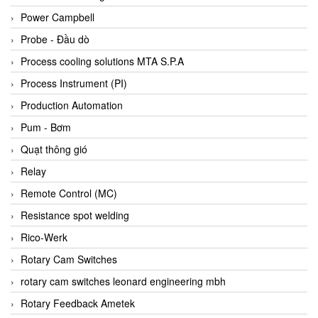
Bihl+wiedemann
Power Campbell
Bilz
Probe - Đầu dò
Binder Connector
Process cooling solutions MTA S.P.A
Biotech
Process Instrument (PI)
BirdX Vietnam
Production Automation
BK Vibro
Pum - Bơm
Black Box
Quạt thông gió
BlackBox Vietnam
Relay
BLAGDON PUMP
Remote Control (MC)
Bloom Engineering
Resistance spot welding
Boneng
Rico-Werk
Bopp & Reuther Messtechnik
Rotary Cam Switches
Bosch
rotary cam switches leonard engineering mbh
Boydcorp
Rotary Feedback Ametek