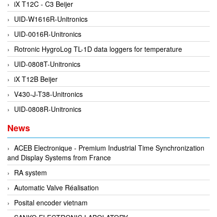
iX T12C - C3 Beijer
EPC
UID-W1616R-Unitronics
EPE Process Filters & Accumulators
UID-0016R-Unitronics
Epro/Emerson
Rotronic HygroLog TL-1D data loggers for temperature
ERE WIRELESS
UID-0808T-Unitronics
Erhardt-Leimer
iX T12B Beijer
Erhardt-Leimer
V430-J-T38-Unitronics
Erhardt-leimer
UID-0808R-Unitronics
ERICHSEN
Erinda/Delta
News
ESA Automation Vietnam
ACEB Electronique - Premium Industrial Time Synchronization
Esa Pyronics
and Display Systems from France
Euchner
RA system
EUCHNER GmbH + Co. KG VietNam
Automatic Valve Réalisation
Eurotherm Vietnam
Posital encoder vietnam
Eurovent