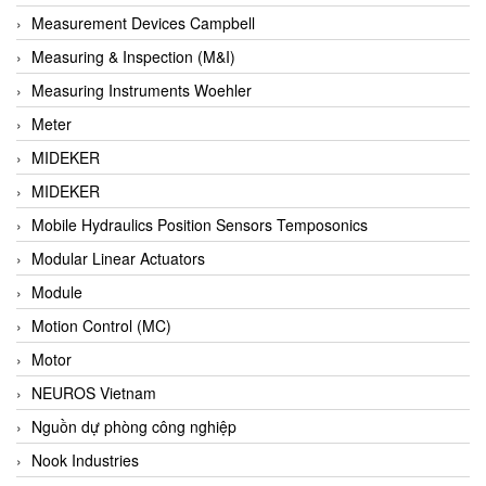
Barel Vietnam
Measurement Devices Campbell
Barksdale
Measuring & Inspection (M&I)
Bartec
Measuring Instruments Woehler
Basco
Meter
Baumer
MIDEKER
Baumuller Vietnam
MIDEKER
Baykee
Mobile Hydraulics Position Sensors Temposonics
BBC Bircher Smart Access
Modular Linear Actuators
BCS ITALY
Module
BEA SENSORS
Motion Control (MC)
Beacon Extender
Motor
Beckhoff
NEUROS Vietnam
Bedook
Nguồn dự phòng công nghiệp
Bei Sensor
Nook Industries