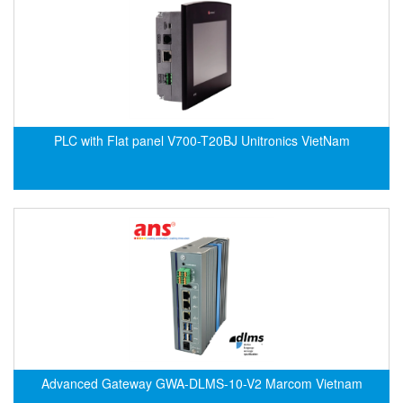
ECKERLE
Ecom-EX
ECONEX
Edward
EES
PLC with Flat panel V700-T20BJ Unitronics VietNam
EGE Elektronik
Eilersen Vietnam
Ekstrom-Carlson
Elands Cable Vietnam
Elap Vietnam
Electro Adda
Electro Industries
Electronic Design System S.R.L Vietnam
Electronics Inc. Viet Nam
Advanced Gateway GWA-DLMS-10-V2 Marcom Vietnam