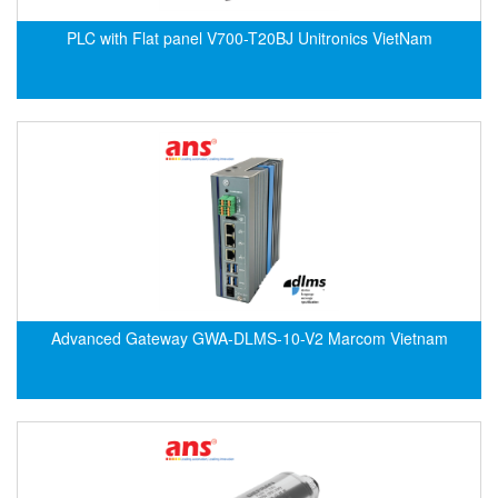
DSTI
DUCATI
PLC with Flat panel V700-T20BJ Unitronics VietNam
Duclean
Dukin Besko
Dunkermotoren
Durag
Dwyer
DYH
Dynisco
E+E ELEKTRONIK
Advanced Gateway GWA-DLMS-10-V2 Marcom Vietnam
E+H
E2S
Earthtech
Eaton
EBMPAPST