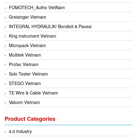
FOMOTECH_Autho VietNam
Greisinger Vietnam
INTEGRAL HYDRAULIK/ Bondioli & Pavesi
King instrument Vietnam
Micropack Vietnam
Multitek Vietnam
Profac Vietnam
Solo Tester Vietnam
STEGO Vietnam
TE Wire & Cable Vietnam
Valcom Vietnam
Woodward Vietnam
Product Categories
3CTEST Vietnam
4B VietNam Vietnam
4.0 Industry