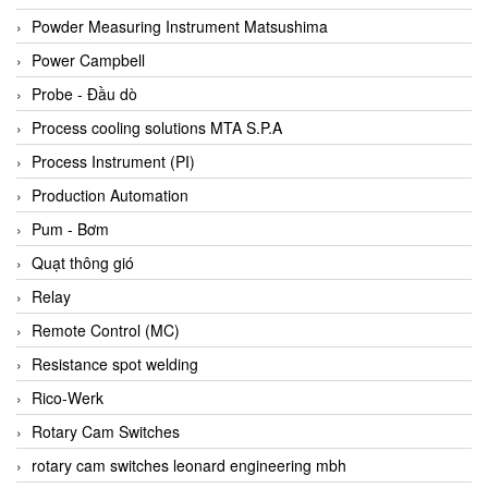
Bihl+wiedemann
Powder Measuring Instrument Matsushima
Bilz
Power Campbell
Binder Connector
Probe - Đầu dò
Biotech
Process cooling solutions MTA S.P.A
BirdX Vietnam
Process Instrument (PI)
BK Vibro
Production Automation
Black Box
Pum - Bơm
BlackBox Vietnam
Quạt thông gió
BLAGDON PUMP
Relay
Bloom Engineering
Remote Control (MC)
Boneng
Resistance spot welding
Bopp & Reuther Messtechnik
Rico-Werk
Bosch
Rotary Cam Switches
Boydcorp
rotary cam switches leonard engineering mbh