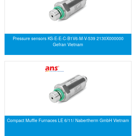
ECKERLE
Ecom-EX
ECONEX
Edward
Pressure sensors KS-E-E-C-B1V6-M-V-539 2130X000000
EES
Gefran Vietnam
EGE Elektronik
Eilersen Vietnam
Ekstrom-Carlson
Elands Cable Vietnam
Elap Vietnam
Electro Adda
Electro Industries
Electronic Design System S.R.L Vietnam
Compact Muffle Furnaces LE 6/11/ Nabertherm GmbH Vietnam
Electronics Inc. Viet Nam