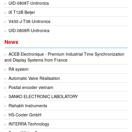
UID-0808T-Unitronics
EMC PARTNER
iX T12B Beijer
EMCSOSIN
V430-J-T38-Unitronics
Emerson/Vertiv
UID-0808R-Unitronics
EMG
News
Emotron
ENCEL Vietnam
ACEB Electronique - Premium Industrial Time Synchronization
and Display Systems from France
Endress+Hauser
RA system
Enensys Vietnam
Automatic Valve Réalisation
Enerdoor
Posital encoder vietnam
Enerpac
SANKO ELECTRONIC LABOLATORY
ENERSYS
Rishabh Instruments
Enolgas
HS-Cooler GmbH
Envada
INTERRA Technology
Environmental Compliance Products