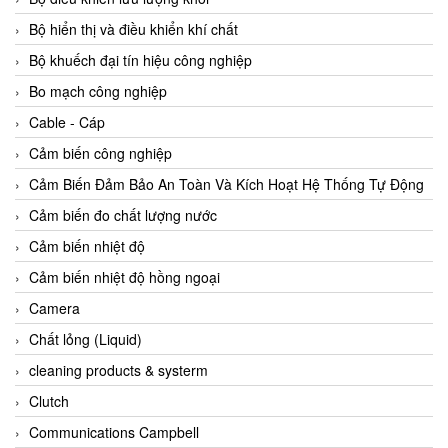
Agate Vietnam
Bộ hiển thị và điều khiển khí chất
AGR International Vietnam
Bộ khuếch đại tín hiệu công nghiệp
Aichi Tokei Denki Vietnam
Bo mạch công nghiệp
Aii Vietnam
Cable - Cáp
AIKOH
Cảm biến công nghiệp
AINUO Vietnam
Cảm Biến Đảm Bảo An Toàn Và Kích Hoạt Hệ Thống Tự Động
AIR MAJOR
Cảm biến đo chất lượng nước
Aira Euro Automation
Cảm biến nhiệt độ
Airtac Vietnam
Cảm biến nhiệt độ hồng ngoại
Airtec Vietnam
Camera
AI-Tek Vietnam
Chất lỏng (Liquid)
Akerstroms Viet Nam
cleaning products & systerm
AKO Armaturen & Separationstechnik
Clutch
AKO Armaturen & Separationstechnik Vietnam
Communications Campbell