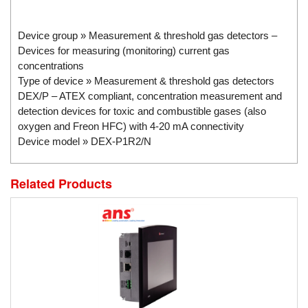
Di-Soric
Di-Soric
Device group » Measurement & threshold gas detectors –
Devices for measuring (monitoring) current gas
Dixon Valve
concentrations
Doctor Led Vietnam
Type of device » Measurement & threshold gas detectors
DOLD - Autho ANS
DEX/P – ATEX compliant, concentration measurement and
detection devices for toxic and combustible gases (also
Dold Vietnam
oxygen and Freon HFC) with 4-20 mA connectivity
Dongdo Tech
Device model » DEX-P1R2/N
Donghwa Valve
Related Products
Dongkun
Dosing Pump
DR. NEUMANN Peltier-Technik
Driesen Kern
Dropsa Vietnam
Druck