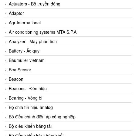
ABB Vietnam
Actuators - Bộ truyền động
AC Infinity Vietnam
Adaptor
AC&E Telecommunications
Agr International
AC&T Vietnam
Air conditioning systems MTA S.P.A
Accepta Vietnam
Analyzer - Máy phân tích
ACCUMAC Vietnam
Battery - Ắc quy
AccuWeb Vietnam
Baumuller vietnam
Acey
Bea Sensor
ACOEM Vietnam
Beacon
ADCA Vietnam
Beacons - Đèn hiệu
ADFweb Vietnam
Bearing - Vòng bi
Adler Vietnam
Bộ chia tín hiệu analog
Ados Vietnam
Bộ điều chỉnh điện áp công nghiệp
Advanced Energy Vietnam
Bộ điều khiển băng tải
Advantech Vietnam
Bộ điều khiển lưu lượng khối