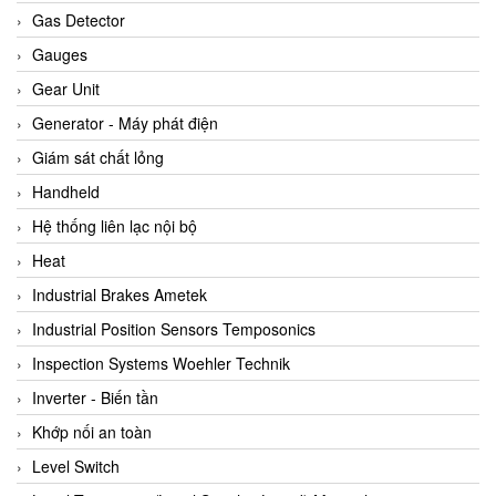
ARCA Regler
Gas Detector
Arcos Hydraulik
Gauges
Ardetem-Sfere-Vietnam
Gear Unit
Argal
Generator - Máy phát điện
AS ENERGI
Giám sát chất lỏng
ASCO CO2
Handheld
Asker
Hệ thống liên lạc nội bộ
AT2E
Heat
ATC Pneumatic
Industrial Brakes Ametek
ATEX System
Industrial Position Sensors Temposonics
ATI - IA
Inspection Systems Woehler Technik
ATI (Analytical Technology Inc)
Inverter - Biến tần
Atos
Khớp nối an toàn
Atrax
Level Switch