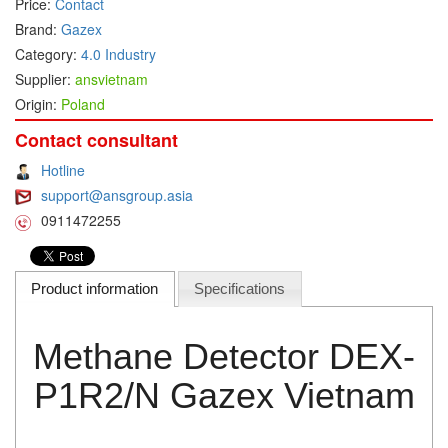
Price:
Contact
Brand:
Gazex
DEIF
Category:
4.0 Industry
Delmhorst VietNam
Supplier:
ansvietnam
DELTA
Origin:
Poland
Delta Ohm
Contact consultant
Delta sensor
Hotline
Delta-mobrey
support@ansgroup.asia
DEMA Engineering/ Foam- IT
0911472255
DESAX
DET-TRONICS
Product information
Specifications
Deublin
Diakont
Methane Detector DEX-
Dias Infrared
P1R2/N Gazex Vietnam
DINA Elektronik
Dinel