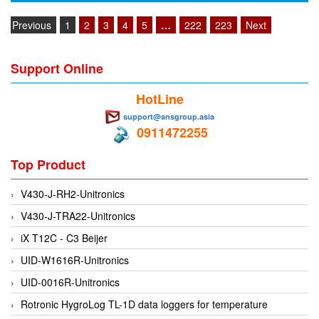
Electro-Sensors Vietnam
Previous
1
2
3
4
5
…
222
223
Next
Elektrogas Vietnam
Elektrophysik Vietnam
Support Online
elesa-ganter
ELETTA
HotLine
Elettrotek Kabel
support@ansgroup.asia
0911472255
ELGO Electronic
ELIS PLZEŇ
Top Product
ELMEKO
V430-J-RH2-Unitronics
ELMESS-Thermosystemtechnik
V430-J-TRA22-Unitronics
Eltex-Elektrostatik
iX T12C - C3 Beijer
Eltherm
UID-W1616R-Unitronics
ELTRA Encoder
UID-0016R-Unitronics
ELVEM Vietnam
Rotronic HygroLog TL-1D data loggers for temperature
Emaco