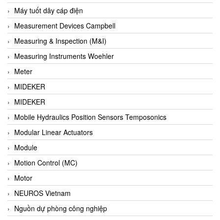
Barel Vietnam
Máy tuốt dây cáp điện
Barksdale
Measurement Devices Campbell
Bartec
Measuring & Inspection (M&I)
Basco
Measuring Instruments Woehler
Baumer
Meter
Baumuller Vietnam
MIDEKER
Baykee
MIDEKER
BBC Bircher Smart Access
Mobile Hydraulics Position Sensors Temposonics
BCS ITALY
Modular Linear Actuators
BEA SENSORS
Module
Beacon Extender
Motion Control (MC)
Beckhoff
Motor
Bedook
NEUROS Vietnam
Bei Sensor
Nguồn dự phòng công nghiệp