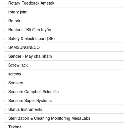
BRAUN Vietnam
Rotary Feedback Ametek
Brinkmann Pumpen
rotary joint
BRONKHORST
Rotork
Brook Instrument
Routers - Bộ định tuyến
Brooks Instrument Vietnam
Safety & electric part (SE)
Buhler
SAMSUNGNECO
BURLING INSTRUMENTS
Sander - Máy chà nhám
Burster
Screw jack
BUSCHJOST
screws
Calectro
Sensors
Campbell Scientific
Sensors Campbell Scientific
Canneed Vietnam
Sensors Super Systems
Cantoni
Status Instruments
CAPS
Sterilization & Cleaning Monitoring MesaLabs
CAREL Parts
Tekhne