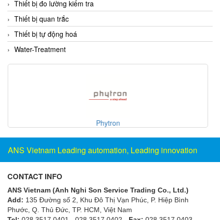
Thiết bị đo lường kiểm tra
Evoqua
Thiết bị quan trắc
EXAIR
Thiết bị tự động hoá
Exergen
Water-Treatment
Exide Technologies Vietnam
EXOR
FAIRCHILD
FANUC
FDM/ F.lli Della Marca Srl
Rehsler Kühlsysteme GmbH
FEIN
ANS Vietnam Leading automation, Leading innovation
Felm
FESTO
CONTACT INFO
FHF (EATON Crouse-Hinds)
ANS Vietnam (Anh Nghi Son Service Trading Co., Ltd.)
Fife/ Maxcess
Add:
135 Đường số 2, Khu Đô Thị Vạn Phúc, P. Hiệp Bình
Fimet
Phước, Q. Thủ Đức, TP. HCM
, Việt Nam
Tel:
028 3517 0401 - 028 3517 0402 -
Fax:
028 3517 0403