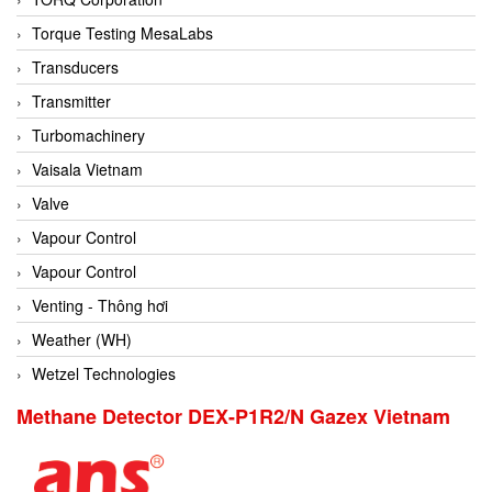
Conch
Torque Testing MesaLabs
Conductix/ WAMPFLER
Transducers
Contrec
Transmitter
Contrinex
Turbomachinery
Control Solution Minesota
Vaisala Vietnam
Copeland
Valve
Cortem
Vapour Control
Cosa Xentaur
Vapour Control
Cosil
Venting - Thông hơi
Coulton
Weather (WH)
Crouzet
Wetzel Technologies
Crowcon
Methane Detector DEX-P1R2/N Gazex Vietnam
Crutec Dust Zero Vietnam
Crydom