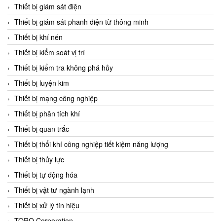
Chromalox
Thiết bị giám sát điện
ChuanYi
Thiết bị giám sát phanh điện từ thông minh
CIC
Thiết bị khí nén
Clage
Thiết bị kiểm soát vị trí
Clake Fololo
Thiết bị kiểm tra không phá hủy
Clark Cooper
Thiết bị luyện kim
CMC Ventilazione
Thiết bị mạng công nghiệp
Coax Valves Inc
Thiết bị phân tích khí
Codel
Thiết bị quan trắc
Cofimco
Thiết bị thổi khí công nghiệp tiết kiệm năng lượng
Coltraco
Thiết bị thủy lực
Comat Releco
Thiết bị tự động hóa
Comax
Thiết bị vật tư ngành lạnh
COMETECH VietNam
Thiết bị xử lý tín hiệu
COMFILE Technology
TORQ Corporation