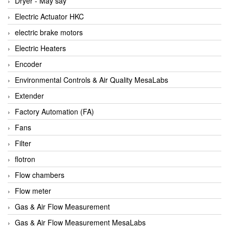
Dryer - Máy sấy
Anritsu
Electric Actuator HKC
ANTEC S.A
electric brake motors
Antico pumps
Electric Heaters
Anybus/ HMS
Encoder
AOBEN
Environmental Controls & Air Quality MesaLabs
Apex Dynamics Vietnam
Extender
Apex Dynamics Vietnam
Factory Automation (FA)
Apiste
Fans
APLISENS VietNam
Filter
Apollo Fire
flotron
Appleton
Flow chambers
AQ Matic
Flow meter
Aqualabo Vietnam
Gas & Air Flow Measurement
Aquametro
Gas & Air Flow Measurement MesaLabs