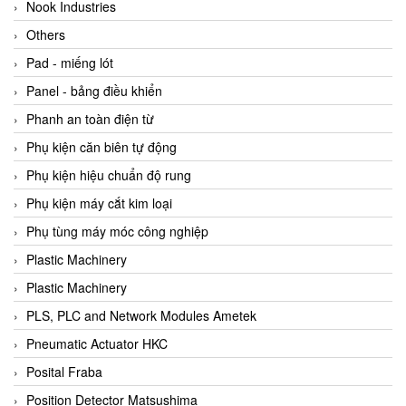
Beijer
Nook Industries
Beinlich-pumps
Others
Beka
Pad - miếng lót
BEKO
Panel - bảng điều khiển
Belimo
Phanh an toàn điện từ
Benetech Vietnam
Phụ kiện căn biên tự động
Bently Nevada
Phụ kiện hiệu chuẩn độ rung
Bentone Vietnam
Phụ kiện máy cắt kim loại
Bernstein Vietnam
Phụ tùng máy móc công nghiệp
Berthold
Plastic Machinery
Bestech
Plastic Machinery
Bestech
PLS, PLC and Network Modules Ametek
BETA
Pneumatic Actuator HKC
Bifold
Posital Fraba
Bihl+wiedemann
Position Detector Matsushima