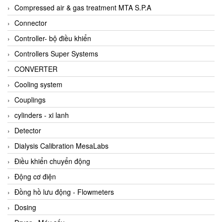
AKUSENSE
Compressed air & gas treatment MTA S.P.A
ALA OFFICINE SPA
Connector
Albrecht-Automatik Viet Nam
Controller- bộ điều khiển
Allen Bradley Vietnam
Controllers Super Systems
Alpha Moisture Vietnam
CONVERTER
Alpha-Achem Vietnam
Cooling system
Alphino
Couplings
ALRE-IT Vietnam
cylinders - xi lanh
Altech
Detector
Amarillo Gear
Dialysis Calibration MesaLabs
Ametek
Điều khiển chuyển động
AMPTRON Vietnam
Động cơ điện
AND Vietnam
Đồng hồ lưu động - Flowmeters
ANDERSON-NEGELE
Dosing
ANDILOG Technologies Vietnam