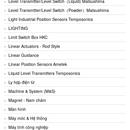
Auma
Level Transmitter/Level Switch（Liquid) Matsushima
Autec
Level Transmitter/Level Switch（Powder）Matsushima
Auto Flow
Light Industrial Position Sensors Temposonics
Automatic valve
LIGHTING
Aventics
Limit Switch Box HKC
Avproglobal
Linear Actuators - Rod Style
Axiomtek
Linear Guidance
AZBIL
Linear Position Sensors Ametek
B&C Electronics
Liquid Level Transmitters Temposonics
B&R
Ly hợp điện từ
Babcok wilcox
Machine & System (M&S)
Baelz Automatic Vietnam
Magnet - Nam châm
Bahr Modultechnik Vietnam
Màn hình
Balluff
Máy móc & Hệ thống
BamBo Vietnam
Máy tính công nghiệp