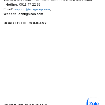
Fine Suntronix
-
Hotline:
0911 47 22 55
Email:
support@ansgroup.asia
;
FineTek
Website:
anhnghison.com
Finna Sensors Vietnam
ROAD TO THE COMPANY
Fireye
Fischer
Fisher
FISO Vietnam
FLENDER
Flexaust
Flexim
FLIR
FLOMAG
flotron
Flow Force/ Super Green Power-Tech
Floweserve/PMV