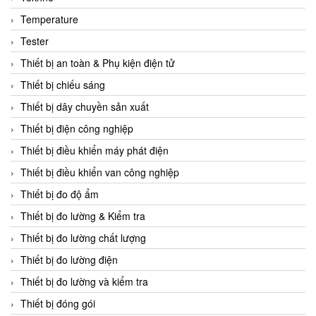
CCS
Temperature
CD Automation
Tester
CEAG Sicherheitst
Thiết bị an toàn & Phụ kiện điện tử
CEIA Vietnam
Thiết bị chiếu sáng
Celduc Vietnam
Thiết bị dây chuyền sản xuất
Cemb
Thiết bị điện công nghiệp
Centec GmbH
Thiết bị điều khiển máy phát điện
CEQUBE
Thiết bị điều khiển van công nghiệp
CHAUVIN ARNOUX
Thiết bị đo độ ẩm
Checkline
Thiết bị đo lường & Kiểm tra
Chino
Thiết bị đo lường chất lượng
Chiyoda Seiki
Thiết bị đo lường điện
Chiyoda-Tsusho
Thiết bị đo lường và kiểm tra
Chongqing Huaneng
Thiết bị đóng gói