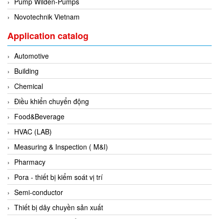
Pump Wilden-Pumps
EPC
Novotechnik Vietnam
EPE Process Filters & Accumulators
Application catalog
Epro/Emerson
ERE WIRELESS
Automotive
Erhardt-Leimer
Building
Erhardt-Leimer
Chemical
Erhardt-leimer
Điều khiển chuyển động
ERICHSEN
Food&Beverage
Erinda/Delta
HVAC (LAB)
ESA Automation Vietnam
Measuring & Inspection ( M&I)
Esa Pyronics
Pharmacy
Euchner
Pora - thiết bị kiểm soát vị trí
EUCHNER GmbH + Co. KG VietNam
Semi-conductor
Eurotherm Vietnam
Thiết bị dây chuyền sản xuất
Eurovent